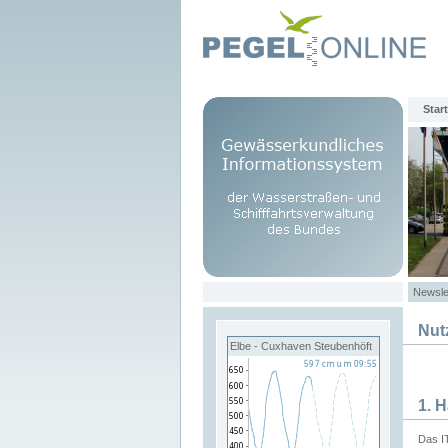
Start
Newsle
Nut
Elbe - Cuxhaven Steubenhöft
1. 
Das I