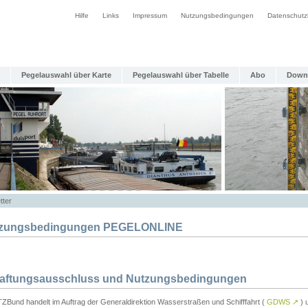
Hilfe
Links
Impressum
Nutzungsbedingungen
Datenschutz
Pegelauswahl über Karte
Pegelauswahl über Tabelle
Abo
Down
tter
zungsbedingungen PEGELONLINE
Haftungsausschluss und Nutzungsbedingungen
TZBund handelt im Auftrag der Generaldirektion Wasserstraßen und Schifffahrt (
GDWS
↗
) u