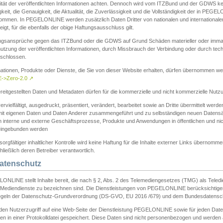
ität der veröffentlichten Informationen achten. Dennoch wird vom ITZBund und der GDWS kein
gkeit, die Genauigkeit, die Aktualität, die Zuverlässigkeit und die Vollständigkeit der in PEG
ommen. In PEGELONLINE werden zusätzlich Daten Dritter von nationalen und internationale
igt, für die ebenfalls der obige Haftungsausschluss gilt.
ngsansprüche gegen das ITZBund oder die GDWS auf Grund Schäden materieller oder immater
utzung der veröffentlichten Informationen, durch Missbrauch der Verbindung oder durch tec
schlossen.
mationen, Produkte oder Dienste, die Sie von dieser Website erhalten, dürfen übernommen we
->Zero-2.0
↗
reitgestellten Daten und Metadaten dürfen für die kommerzielle und nicht kommerzielle Nut
ervielfältigt, ausgedruckt, präsentiert, verändert, bearbeitet sowie an Dritte übermittelt werde
mit eigenen Daten und Daten Anderer zusammengeführt und zu selbständigen neuen Datens
in interne und externe Geschäftsprozesse, Produkte und Anwendungen in öffentlichen und nic
eingebunden werden
sorgfältiger inhaltlicher Kontrolle wird keine Haftung für die Inhalte externer Links übernomme
ließlich deren Betreiber verantwortlich.
Datenschutz
ONLINE stellt Inhalte bereit, die nach § 2, Abs. 2 des Telemediengesetzes (TMG) als Teled
s Mediendienste zu bezeichnen sind. Die Dienstleistungen von PEGELONLINE berücksichtigen
egeln der Datenschutz-Grundverordnung (DS-GVO, EU 2016 /679) und dem Bundesdatensc
eden Nutzerzugriff auf eine Web-Seite der Dienstleistung PEGELONLINE sowie für jeden Dat
en in einer Protokolldatei gespeichert. Diese Daten sind nicht personenbezogen und werden a