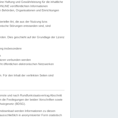
e Haftung und Gewährleistung für die inhaltliche
ELONLINE veröffentlichten Informationen
n Behörden, Organisationen und Einrichtungen
ieller Art, die aus der Nutzung bzw.
hnische Störungen entstanden sind, sind
rden. Dies geschieht auf der Grundlage der Lizenz
zung insbesondere
n
ätzen verbunden werden
ht öffentlichen elektronischen Netzwerken
n. Für den Inhalt der verlinkten Seiten sind
ienste und nach Rundfunkstaatsvertrag Abschnitt
 die Festlegungen der beiden Vorschriften sowie
hutzgesetz (BDSG).
endownload werden Informationen zu diesen
usschließlich in anonymisierter Form statistisch