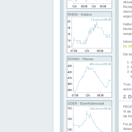
Aktual
Richti
übern
RHEIN - Koblenz
angeze
Haftu
Nichtn
ausge
Infor
DL-DE
Die be
DONAU - Passau
v
Trotz 
aussch
2. 
ODER - Eisenhüttenstadt
PEGEL
VI al
die R
Für j
Aktion