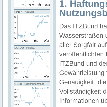
1. Haftun
Nutzungs
RHEIN - Koblenz
Das ITZBund han
Wasserstraßen u
aller Sorgfalt au
DONAU - Passau
veröffentlichte
ITZBund und de
Gewährleistung fü
Genauigkeit, die 
ODER - Eisenhüttenstadt
Vollständigkeit
Informationen 