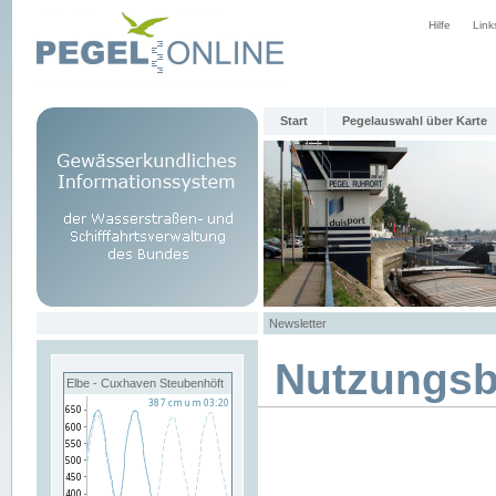
Hilfe
Link
Start
Pegelauswahl über Karte
Newsletter
Nutzungs
Elbe - Cuxhaven Steubenhöft