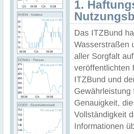
1. Haftun
Nutzungs
RHEIN - Koblenz
Das ITZBund han
Wasserstraßen u
aller Sorgfalt au
DONAU - Passau
veröffentlichte
ITZBund und de
Gewährleistung fü
Genauigkeit, die 
ODER - Eisenhüttenstadt
Vollständigkeit
Informationen 