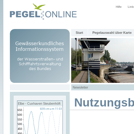
Hilfe
Link
Start
Pegelauswahl über Karte
Newsletter
Nutzungs
Elbe - Cuxhaven Steubenhöft