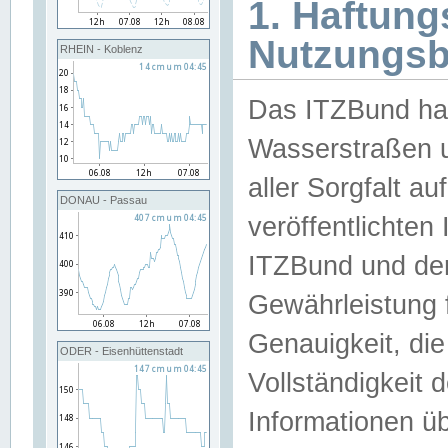
1. Haftun
Nutzungs
RHEIN - Koblenz
Das ITZBund han
Wasserstraßen u
aller Sorgfalt au
DONAU - Passau
veröffentlichte
ITZBund und de
Gewährleistung fü
Genauigkeit, die 
ODER - Eisenhüttenstadt
Vollständigkeit
Informationen 