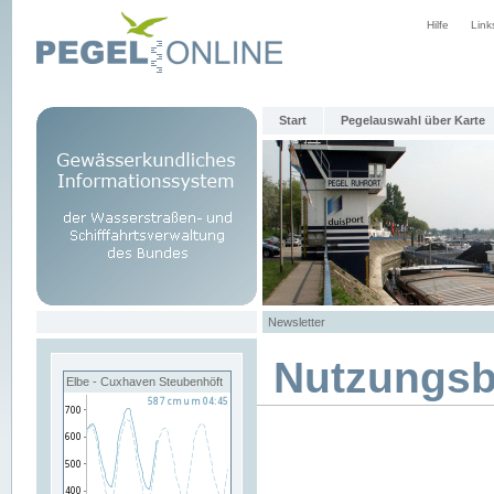
Hilfe
Link
Start
Pegelauswahl über Karte
Newsletter
Nutzungs
Elbe - Cuxhaven Steubenhöft