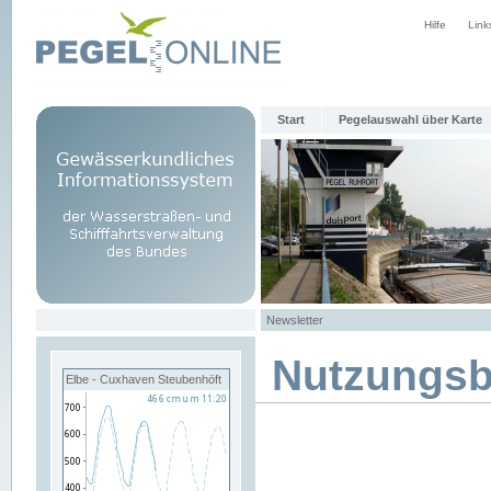
Hilfe
Link
Start
Pegelauswahl über Karte
Newsletter
Nutzungs
Elbe - Cuxhaven Steubenhöft