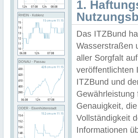
1. Haftun
Nutzungs
RHEIN - Koblenz
Das ITZBund han
Wasserstraßen u
aller Sorgfalt au
DONAU - Passau
veröffentlichte
ITZBund und de
Gewährleistung fü
Genauigkeit, die 
ODER - Eisenhüttenstadt
Vollständigkeit
Informationen 