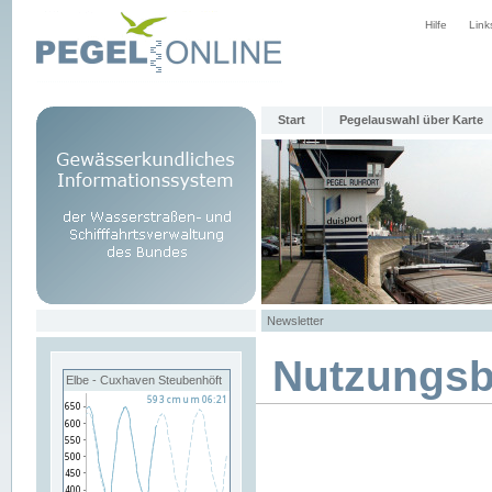
Hilfe
Link
Start
Pegelauswahl über Karte
Newsletter
Nutzungs
Elbe - Cuxhaven Steubenhöft