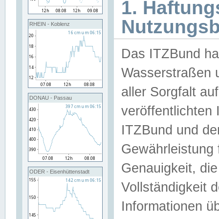
1. Haftun
Nutzungs
RHEIN - Koblenz
Das ITZBund han
Wasserstraßen u
aller Sorgfalt au
DONAU - Passau
veröffentlichte
ITZBund und de
Gewährleistung fü
Genauigkeit, die 
ODER - Eisenhüttenstadt
Vollständigkeit
Informationen 