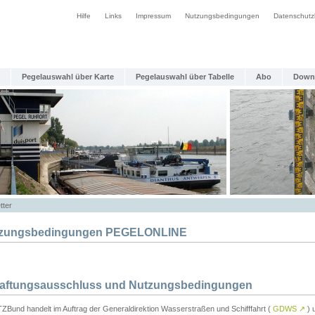
Hilfe
Links
Impressum
Nutzungsbedingungen
Datenschutz
Pegelauswahl über Karte
Pegelauswahl über Tabelle
Abo
Down
tter
zungsbedingungen PEGELONLINE
Haftungsausschluss und Nutzungsbedingungen
TZBund handelt im Auftrag der Generaldirektion Wasserstraßen und Schifffahrt (
GDWS
↗
) u