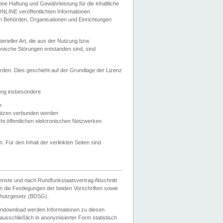
e Haftung und Gewährleistung für die inhaltliche
ELONLINE veröffentlichten Informationen
n Behörden, Organisationen und Einrichtungen
ieller Art, die aus der Nutzung bzw.
hnische Störungen entstanden sind, sind
rden. Dies geschieht auf der Grundlage der Lizenz
zung insbesondere
n
ätzen verbunden werden
ht öffentlichen elektronischen Netzwerken
n. Für den Inhalt der verlinkten Seiten sind
ienste und nach Rundfunkstaatsvertrag Abschnitt
 die Festlegungen der beiden Vorschriften sowie
hutzgesetz (BDSG).
endownload werden Informationen zu diesen
usschließlich in anonymisierter Form statistisch