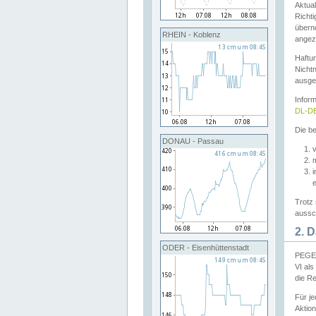
Aktual
Richti
übern
RHEIN - Koblenz
angeze
Haftu
Nichtn
ausge
Infor
DL-DE
Die be
DONAU - Passau
v
Trotz 
aussch
2. 
ODER - Eisenhüttenstadt
PEGEL
VI al
die R
Für j
Aktion