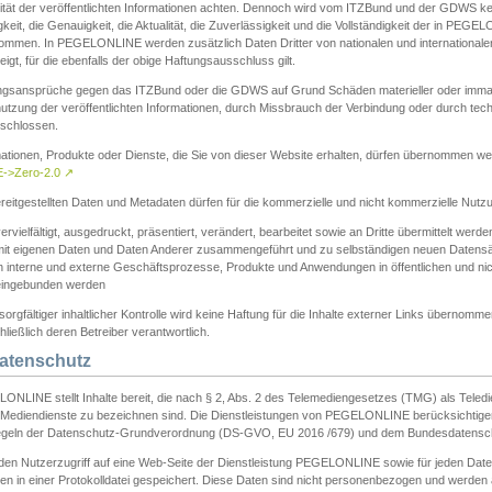
ität der veröffentlichten Informationen achten. Dennoch wird vom ITZBund und der GDWS kein
gkeit, die Genauigkeit, die Aktualität, die Zuverlässigkeit und die Vollständigkeit der in PEG
ommen. In PEGELONLINE werden zusätzlich Daten Dritter von nationalen und internationale
igt, für die ebenfalls der obige Haftungsausschluss gilt.
ngsansprüche gegen das ITZBund oder die GDWS auf Grund Schäden materieller oder immater
utzung der veröffentlichten Informationen, durch Missbrauch der Verbindung oder durch tec
schlossen.
mationen, Produkte oder Dienste, die Sie von dieser Website erhalten, dürfen übernommen we
->Zero-2.0
↗
reitgestellten Daten und Metadaten dürfen für die kommerzielle und nicht kommerzielle Nut
ervielfältigt, ausgedruckt, präsentiert, verändert, bearbeitet sowie an Dritte übermittelt werde
mit eigenen Daten und Daten Anderer zusammengeführt und zu selbständigen neuen Datens
in interne und externe Geschäftsprozesse, Produkte und Anwendungen in öffentlichen und nic
eingebunden werden
sorgfältiger inhaltlicher Kontrolle wird keine Haftung für die Inhalte externer Links übernomme
ließlich deren Betreiber verantwortlich.
Datenschutz
ONLINE stellt Inhalte bereit, die nach § 2, Abs. 2 des Telemediengesetzes (TMG) als Teled
s Mediendienste zu bezeichnen sind. Die Dienstleistungen von PEGELONLINE berücksichtigen
egeln der Datenschutz-Grundverordnung (DS-GVO, EU 2016 /679) und dem Bundesdatensc
eden Nutzerzugriff auf eine Web-Seite der Dienstleistung PEGELONLINE sowie für jeden Dat
en in einer Protokolldatei gespeichert. Diese Daten sind nicht personenbezogen und werden a