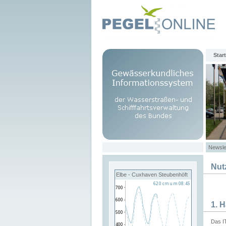
Start
Newsle
Nut
Elbe - Cuxhaven Steubenhöft
1. 
Das I