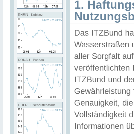
1. Haftun
Nutzungs
RHEIN - Koblenz
Das ITZBund han
Wasserstraßen u
aller Sorgfalt au
DONAU - Passau
veröffentlichte
ITZBund und de
Gewährleistung fü
Genauigkeit, die 
ODER - Eisenhüttenstadt
Vollständigkeit
Informationen 