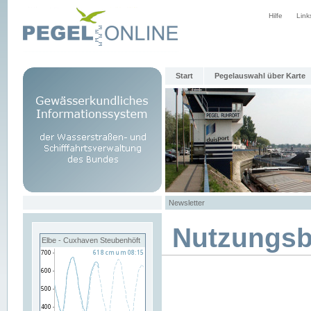
Hilfe
Link
Start
Pegelauswahl über Karte
Newsletter
Nutzungs
Elbe - Cuxhaven Steubenhöft