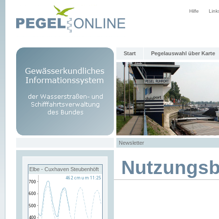
Hilfe
Link
Start
Pegelauswahl über Karte
Newsletter
Nutzungs
Elbe - Cuxhaven Steubenhöft