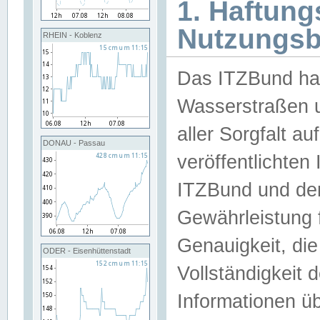
1. Haftun
Nutzungs
RHEIN - Koblenz
Das ITZBund han
Wasserstraßen u
aller Sorgfalt au
DONAU - Passau
veröffentlichte
ITZBund und de
Gewährleistung fü
Genauigkeit, die 
ODER - Eisenhüttenstadt
Vollständigkeit
Informationen 