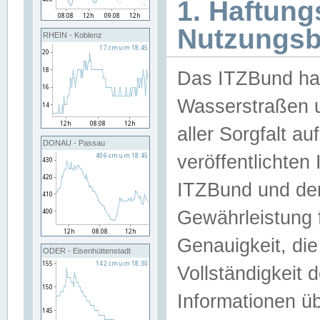
1. Haftun
Nutzungs
RHEIN - Koblenz
Das ITZBund han
Wasserstraßen u
aller Sorgfalt au
DONAU - Passau
veröffentlichte
ITZBund und de
Gewährleistung fü
Genauigkeit, die 
ODER - Eisenhüttenstadt
Vollständigkeit
Informationen 