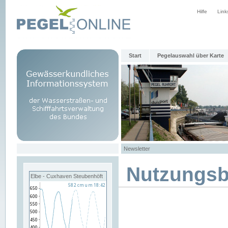
Hilfe
Link
Start
Pegelauswahl über Karte
Newsletter
Nutzungs
Elbe - Cuxhaven Steubenhöft