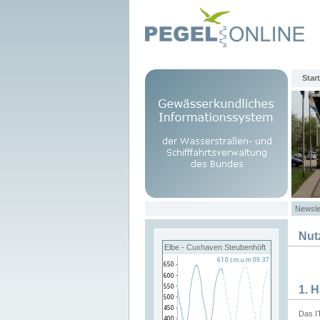
Start
Newsle
Nut
Elbe - Cuxhaven Steubenhöft
1. 
Das I