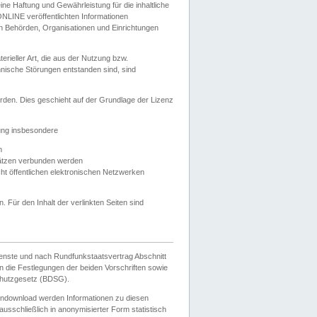
e Haftung und Gewährleistung für die inhaltliche
ELONLINE veröffentlichten Informationen
n Behörden, Organisationen und Einrichtungen
ieller Art, die aus der Nutzung bzw.
hnische Störungen entstanden sind, sind
rden. Dies geschieht auf der Grundlage der Lizenz
zung insbesondere
n
ätzen verbunden werden
ht öffentlichen elektronischen Netzwerken
n. Für den Inhalt der verlinkten Seiten sind
ienste und nach Rundfunkstaatsvertrag Abschnitt
 die Festlegungen der beiden Vorschriften sowie
hutzgesetz (BDSG).
endownload werden Informationen zu diesen
usschließlich in anonymisierter Form statistisch