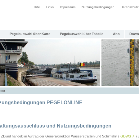
Hilfe
Links
Impressum
Nutzungsbedingungen
Datenschutz
Pegelauswahl über Karte
Pegelauswahl über Tabelle
Abo
Down
tter
zungsbedingungen PEGELONLINE
Haftungsausschluss und Nutzungsbedingungen
TZBund handelt im Auftrag der Generaldirektion Wasserstraßen und Schifffahrt (
GDWS
↗
) u