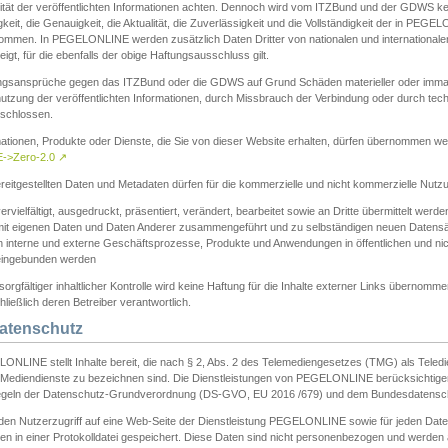
ität der veröffentlichten Informationen achten. Dennoch wird vom ITZBund und der GDWS kein
gkeit, die Genauigkeit, die Aktualität, die Zuverlässigkeit und die Vollständigkeit der in PEG
ommen. In PEGELONLINE werden zusätzlich Daten Dritter von nationalen und internationale
igt, für die ebenfalls der obige Haftungsausschluss gilt.
ngsansprüche gegen das ITZBund oder die GDWS auf Grund Schäden materieller oder immater
utzung der veröffentlichten Informationen, durch Missbrauch der Verbindung oder durch tec
schlossen.
mationen, Produkte oder Dienste, die Sie von dieser Website erhalten, dürfen übernommen we
->Zero-2.0
↗
reitgestellten Daten und Metadaten dürfen für die kommerzielle und nicht kommerzielle Nut
ervielfältigt, ausgedruckt, präsentiert, verändert, bearbeitet sowie an Dritte übermittelt werde
mit eigenen Daten und Daten Anderer zusammengeführt und zu selbständigen neuen Datens
in interne und externe Geschäftsprozesse, Produkte und Anwendungen in öffentlichen und nic
eingebunden werden
sorgfältiger inhaltlicher Kontrolle wird keine Haftung für die Inhalte externer Links übernomme
ließlich deren Betreiber verantwortlich.
Datenschutz
ONLINE stellt Inhalte bereit, die nach § 2, Abs. 2 des Telemediengesetzes (TMG) als Teled
s Mediendienste zu bezeichnen sind. Die Dienstleistungen von PEGELONLINE berücksichtigen
egeln der Datenschutz-Grundverordnung (DS-GVO, EU 2016 /679) und dem Bundesdatensc
eden Nutzerzugriff auf eine Web-Seite der Dienstleistung PEGELONLINE sowie für jeden Dat
en in einer Protokolldatei gespeichert. Diese Daten sind nicht personenbezogen und werden a