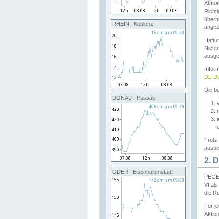
Aktual
Richti
übern
RHEIN - Koblenz
angeze
Haftu
Nichtn
ausge
Infor
DL-DE
Die be
DONAU - Passau
v
Trotz 
aussch
2. 
ODER - Eisenhüttenstadt
PEGEL
VI al
die R
Für j
Aktion