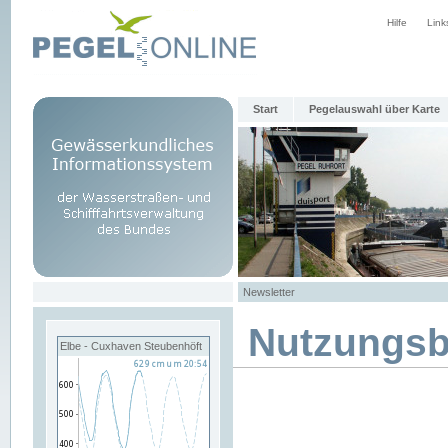
Hilfe
Link
Start
Pegelauswahl über Karte
Newsletter
Nutzungs
Elbe - Cuxhaven Steubenhöft