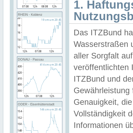
1. Haftun
Nutzungs
RHEIN - Koblenz
Das ITZBund han
Wasserstraßen u
aller Sorgfalt au
DONAU - Passau
veröffentlichte
ITZBund und de
Gewährleistung fü
Genauigkeit, die 
ODER - Eisenhüttenstadt
Vollständigkeit
Informationen 