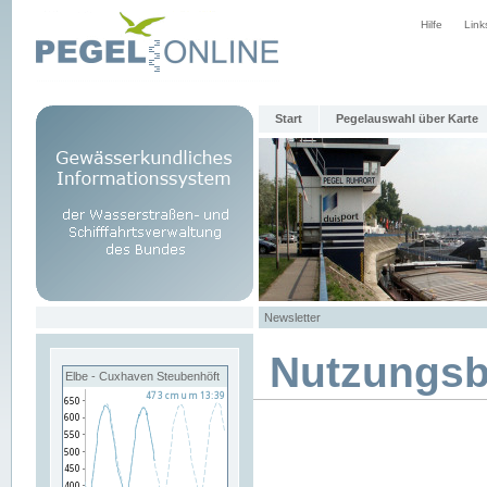
Hilfe
Link
Start
Pegelauswahl über Karte
Newsletter
Nutzungs
Elbe - Cuxhaven Steubenhöft