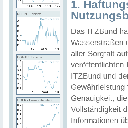
1. Haftun
Nutzungs
RHEIN - Koblenz
Das ITZBund han
Wasserstraßen u
aller Sorgfalt au
DONAU - Passau
veröffentlichte
ITZBund und de
Gewährleistung fü
Genauigkeit, die 
ODER - Eisenhüttenstadt
Vollständigkeit
Informationen 