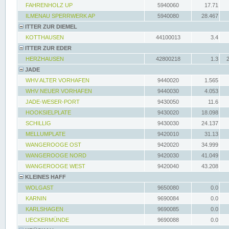
FAHRENHOLZ UP
5940060
17.71
ILMENAU SPERRWERK AP
5940080
28.467
ITTER ZUR DIEMEL
KOTTHAUSEN
44100013
3.4
ITTER ZUR EDER
HERZHAUSEN
42800218
1.3
JADE
WHV ALTER VORHAFEN
9440020
1.565
WHV NEUER VORHAFEN
9440030
4.053
JADE-WESER-PORT
9430050
11.6
HOOKSIELPLATE
9430020
18.098
SCHILLIG
9430030
24.137
MELLUMPLATE
9420010
31.13
WANGEROOGE OST
9420020
34.999
WANGEROOGE NORD
9420030
41.049
WANGEROOGE WEST
9420040
43.208
KLEINES HAFF
WOLGAST
9650080
0.0
KARNIN
9690084
0.0
KARLSHAGEN
9690085
0.0
UECKERMÜNDE
9690088
0.0