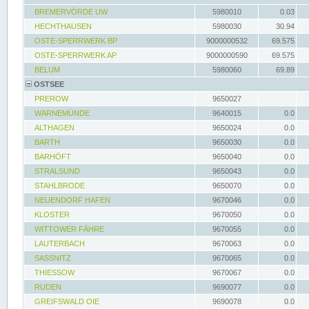
BREMERVÖRDE UW
5980010
0.03
HECHTHAUSEN
5980030
30.94
OSTE-SPERRWERK BP
9000000532
69.575
OSTE-SPERRWERK AP
9000000590
69.575
BELUM
5980060
69.89
OSTSEE
PREROW
9650027
WARNEMÜNDE
9640015
0.0
ALTHAGEN
9650024
0.0
BARTH
9650030
0.0
BARHÖFT
9650040
0.0
STRALSUND
9650043
0.0
STAHLBRODE
9650070
0.0
NEUENDORF HAFEN
9670046
0.0
KLOSTER
9670050
0.0
WITTOWER FÄHRE
9670055
0.0
LAUTERBACH
9670063
0.0
SASSNITZ
9670065
0.0
THIESSOW
9670067
0.0
RUDEN
9690077
0.0
GREIFSWALD OIE
9690078
0.0