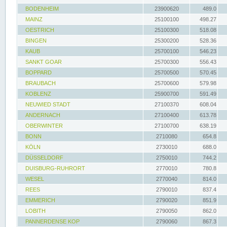
BODENHEIM
23900620
489.0
MAINZ
25100100
498.27
OESTRICH
25100300
518.08
BINGEN
25300200
528.36
KAUB
25700100
546.23
SANKT GOAR
25700300
556.43
BOPPARD
25700500
570.45
BRAUBACH
25700600
579.98
KOBLENZ
25900700
591.49
NEUWIED STADT
27100370
608.04
ANDERNACH
27100400
613.78
OBERWINTER
27100700
638.19
BONN
2710080
654.8
KÖLN
2730010
688.0
DÜSSELDORF
2750010
744.2
DUISBURG-RUHRORT
2770010
780.8
WESEL
2770040
814.0
REES
2790010
837.4
EMMERICH
2790020
851.9
LOBITH
2790050
862.0
PANNERDENSE KOP
2790060
867.3