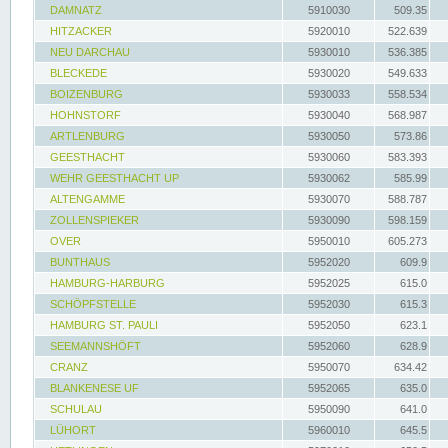
DAMNATZ
5910030
509.35
HITZACKER
5920010
522.639
NEU DARCHAU
5930010
536.385
BLECKEDE
5930020
549.633
BOIZENBURG
5930033
558.534
HOHNSTORF
5930040
568.987
ARTLENBURG
5930050
573.86
GEESTHACHT
5930060
583.393
WEHR GEESTHACHT UP
5930062
585.99
ALTENGAMME
5930070
588.787
ZOLLENSPIEKER
5930090
598.159
OVER
5950010
605.273
BUNTHAUS
5952020
609.9
HAMBURG-HARBURG
5952025
615.0
SCHÖPFSTELLE
5952030
615.3
HAMBURG ST. PAULI
5952050
623.1
SEEMANNSHÖFT
5952060
628.9
CRANZ
5950070
634.42
BLANKENESE UF
5952065
635.0
SCHULAU
5950090
641.0
LÜHORT
5960010
645.5