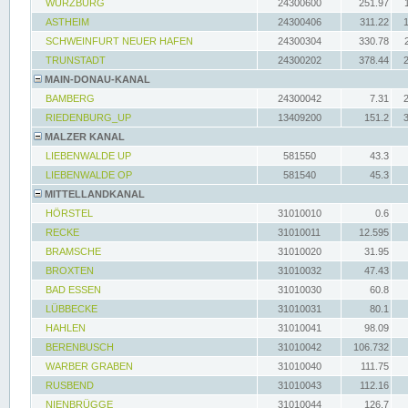
WÜRZBURG
24300600
251.97
ASTHEIM
24300406
311.22
SCHWEINFURT NEUER HAFEN
24300304
330.78
TRUNSTADT
24300202
378.44
MAIN-DONAU-KANAL
BAMBERG
24300042
7.31
RIEDENBURG_UP
13409200
151.2
MALZER KANAL
LIEBENWALDE UP
581550
43.3
LIEBENWALDE OP
581540
45.3
MITTELLANDKANAL
HÖRSTEL
31010010
0.6
RECKE
31010011
12.595
BRAMSCHE
31010020
31.95
BROXTEN
31010032
47.43
BAD ESSEN
31010030
60.8
LÜBBECKE
31010031
80.1
HAHLEN
31010041
98.09
BERENBUSCH
31010042
106.732
WARBER GRABEN
31010040
111.75
RUSBEND
31010043
112.16
NIENBRÜGGE
31010044
126.7