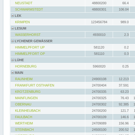
NEUSTADT
48800200
66.4
SCHWARMSTEDT
48800301
106.04
LEK
KRIMPEN
123456784
989.0
LESUM
WASSERHORST
4930010
2.3
LYCHENER GEWÄSSER
HIMMELPFORT UP
581120
0.2
HIMMELPFORT OP
581110
0.3
LÜHE
HORNEBURG
5960020
0.25
MAIN
RAUNHEIM
24900108
12.213
FRANKFURT OSTHAFEN
24700404
37.591
KROTZENBURG
24700335
63.23
MAINFLINGEN
24700325
76.43
OBERNAU
24700302
92.385
KLEINHEUBACH
24700200
121.7
FAULBACH
24700109
146.6
WERTHEIM
24709089
156.96
STEINBACH
24500100
200.52