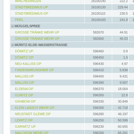
WINCHERINGEN
26100140
222.2
STADTBREDIMUS UP
26100130
229.44
STADTBREDIMUS OP
26100110
230.5
PERL
26100100
241.8
MÜGGELSPREE
GROSSE TRÄNKE WEHR UP
582670
44.91
GROSSE TRÄNKE WEHR OP
582660
45.03
MÜRITZ-ELDE-WASSERSTRASSE
DÖMITZ UP
596460
0.9
DÖMITZ OP
596450
1.0
NEU KALLISS OP
596430
4.97
FINDENWIRUNSHIER OP
596410
5.838
MALLISS UP
596400
9.431
MALLISS OP
596390
9.507
ELDENA OP
596370
18.004
GÜRITZ OP
596350
22.8
GRABOW OP
596330
30.849
KLEIN LAASCH WEHR OP
596300
42.718
NEUSTADT GLEWE OP
596280
46.197
LEWITZ OP
596250
50.599
GARWITZ UP
596230
60.655
MALCHOW WEHR OP
596200
65.201