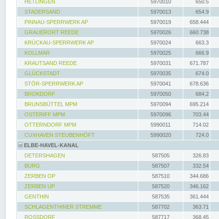
HETLINGEN
5970010
650.5
STADERSAND
5970013
654.9
PINNAU-SPERRWERK AP
5970019
658.444
GRAUERORT REEDE
5970026
660.738
KRÜCKAU-SPERRWERK AP
5970024
663.3
KOLLMAR
5970025
666.9
KRAUTSAND REEDE
5970031
671.787
GLÜCKSTADT
5970035
674.0
STÖR-SPERRWERK AP
5970041
678.636
BROKDORF
5970050
684.2
BRUNSBÜTTEL MPM
5970094
695.214
OSTERIFF MPM
5970096
703.44
OTTERNDORF MPM
5990011
714.02
CUXHAVEN STEUBENHÖFT
5990020
724.0
ELBE-HAVEL-KANAL
DETERSHAGEN
587505
326.83
BURG
587507
332.54
ZERBEN OP
587510
344.686
ZERBEN UP
587520
346.162
GENTHIN
587535
361.444
SCHLAGENTHINER STREMME
587702
363.71
ROSSDORF
587717
368.45