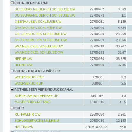
RHEIN-HERNE-KANAL
DUISBURG-MEIDERICH SCHLEUSE OW
27700262
0.869
DUISBURG-MEIDERICH SCHLEUSE UW
27700273
1.1
OBERHAUSEN SCHLEUSE UW
27700251
5.189
OBERHAUSEN SCHLEUSE OW
27700240
5.734
GELSENKIRCHEN SCHLEUSE UW
27700230
23.069
GELSENKIRCHEN SCHLEUSE OW
27700229
23.566
WANNE EICKEL SCHLEUSE UW
27700218
30.907
WANNE EICKEL SCHLEUSE OW
27700193
31.47
HERNE UW
27700160
36.825
HERNE OW
27700150
37.35
RHEINSBERGER GEWÄSSER
WOLFSBRUCH OP
589000
2.3
WOLFSBRUCH UP
589010
2.5
ROTHENSEER-VERBINDUNGSKANAL
SCHLEUSE ROTHENSEE UP
3101016
1.3
MAGDEBURG-RO NWS
13101016
4.15
RUHR
RUHRWEHR OW
27600090
2.961
SCHLOSSBRÜCKE MÜLHEIM
27600030
12.183
HATTINGEN
2769510000100
56.9