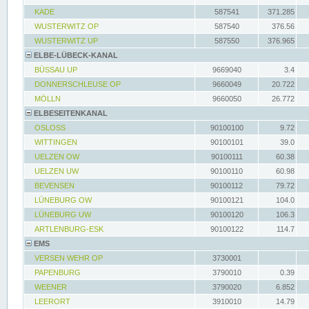
KADE
587541
371.285
WUSTERWITZ OP
587540
376.56
WUSTERWITZ UP
587550
376.965
ELBE-LÜBECK-KANAL
BÜSSAU UP
9669040
3.4
DONNERSCHLEUSE OP
9660049
20.722
MÖLLN
9660050
26.772
ELBESEITENKANAL
OSLOSS
90100100
9.72
WITTINGEN
90100101
39.0
UELZEN OW
90100111
60.38
UELZEN UW
90100110
60.98
BEVENSEN
90100112
79.72
LÜNEBURG OW
90100121
104.0
LÜNEBURG UW
90100120
106.3
ARTLENBURG-ESK
90100122
114.7
EMS
VERSEN WEHR OP
3730001
PAPENBURG
3790010
0.39
WEENER
3790020
6.852
LEERORT
3910010
14.79