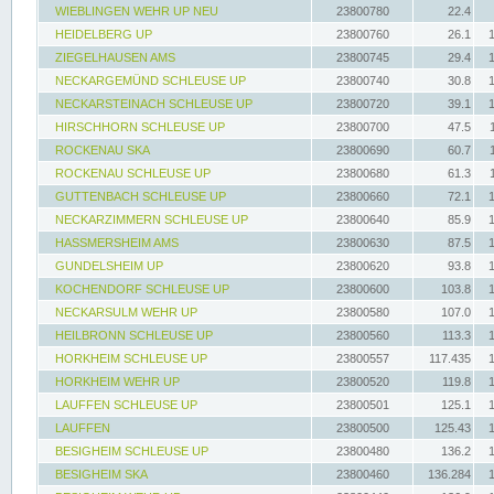
WIEBLINGEN WEHR UP NEU
23800780
22.4
HEIDELBERG UP
23800760
26.1
ZIEGELHAUSEN AMS
23800745
29.4
NECKARGEMÜND SCHLEUSE UP
23800740
30.8
NECKARSTEINACH SCHLEUSE UP
23800720
39.1
HIRSCHHORN SCHLEUSE UP
23800700
47.5
ROCKENAU SKA
23800690
60.7
ROCKENAU SCHLEUSE UP
23800680
61.3
GUTTENBACH SCHLEUSE UP
23800660
72.1
NECKARZIMMERN SCHLEUSE UP
23800640
85.9
HASSMERSHEIM AMS
23800630
87.5
GUNDELSHEIM UP
23800620
93.8
KOCHENDORF SCHLEUSE UP
23800600
103.8
NECKARSULM WEHR UP
23800580
107.0
HEILBRONN SCHLEUSE UP
23800560
113.3
HORKHEIM SCHLEUSE UP
23800557
117.435
HORKHEIM WEHR UP
23800520
119.8
LAUFFEN SCHLEUSE UP
23800501
125.1
LAUFFEN
23800500
125.43
BESIGHEIM SCHLEUSE UP
23800480
136.2
BESIGHEIM SKA
23800460
136.284