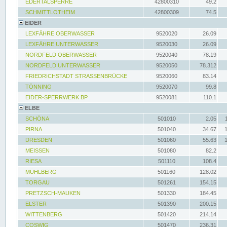
EDERTALSPERRE
42800310
49.2
SCHMITTLOTHEIM
42800309
74.5
EIDER
LEXFÄHRE OBERWASSER
9520020
26.09
LEXFÄHRE UNTERWASSER
9520030
26.09
NORDFELD OBERWASSER
9520040
78.19
NORDFELD UNTERWASSER
9520050
78.312
FRIEDRICHSTADT STRASSENBRÜCKE
9520060
83.14
TÖNNING
9520070
99.8
EIDER-SPERRWERK BP
9520081
110.1
ELBE
SCHÖNA
501010
2.05
PIRNA
501040
34.67
DRESDEN
501060
55.63
MEISSEN
501080
82.2
RIESA
501110
108.4
MÜHLBERG
501160
128.02
TORGAU
501261
154.15
PRETZSCH-MAUKEN
501330
184.45
ELSTER
501390
200.15
WITTENBERG
501420
214.14
COSWIG
501470
236.31