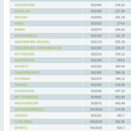
VOCKERODE
501480
245.62
ROSSLAU
501490
257.84
DESSAU
502000
261.16
AKEN
502010
274.8
BARBY
502070
294.82
SCHÖNEBECK
502130
311.76
MAGDEBURG-BUCKAU
502170
325.39
MAGDEBURG-STROMBRÜCKE
502180
326.67
ROTHENSEE
502210
333.12
NIEGRIPP AP
502240
343.6
ROGÄTZ
502250
350.64
TANGERMÜNDE
502350
388.26
STORKAU
502370
396.11
SANDAU
502430
416.06
SCHARLEUK
503030
447.22
WITTENBERGE
503050
453.98
MÜGGENDORF
503070
463.94
SCHNACKENBURG
5910010
474.56
LENZEN
503120
484.7
GORLEBEN
5910020
492.95
DÖMITZ
5910025
504.7