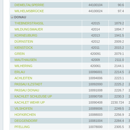
DIEMELTALSPERRE
44100104
90.6
WILHELMSBRÜCKE
44100024
97.4
DONAU
THEBNERSTRASSL
42015
1879.2
WILDUNGSMAUER
42014
1894.7
KORNEUBURG
42013
1941.5
DÜRNSTEIN
42012
2009.2
KIENSTOCK
42011
2015.2
GREIN
420091
2079.1
MAUTHAUSEN
42009
2111.0
WILHERING
420061
2144.1
ERLAU
10096001
2214.5
ACHLEITEN
10094006
2223.1
PASSAU ILZSTADT
10092000
2225.2
PASSAU DONAU
10091008
2226.7
KACHLET SCHLEUSE UP
10090708
2230.3
KACHLET WEHR UP
10090408
2230.724
VILSHOFEN
10089006
2249.5
HOFKIRCHEN
10088003
2256.9
DEGGENDORF
10081004
2284.4
PFELLING
10078000
2305.5