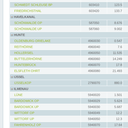
SCHWEDT SCHLEUSE BP
603410
123.5
FRIEDRICHSTHAL
603420
133.7
HAVELKANAL
SCHÖNWALDE OP
587050
8.676
SCHÖNWALDE UP
587060
9.002
HUNTE
OLDENBURG-DRIELAKE
4960030
0.547
REITHÖRNE
4960040
7.6
HOLLERSIEL
4960050
11.535
BUTTELERHÖRNE
4960060
14.249
HUNTEBRÜCK
4960070
17.8
ELSFLETH OHRT
4960080
21.493
IJSSEL
IJSSELKOP
2790070
880.0
ILMENAU
LÜNE
5940020
1.501
BARDOWICK OP
5940029
5.624
BARDOWICK UP
5940030
5.687
WITTORF OP
5940049
12.2
WITTORF UP
5940050
12.3
FAHRENHOLZ OP
5940070
17.64