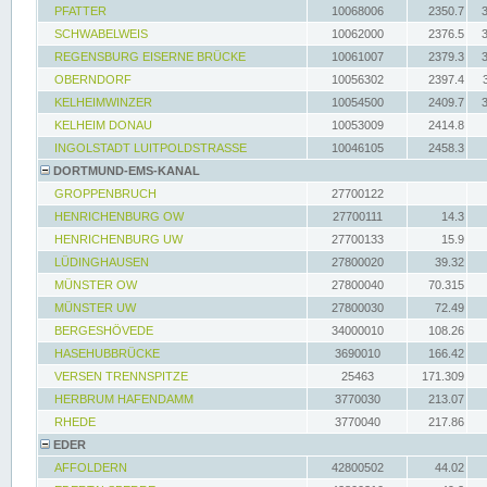
PFATTER
10068006
2350.7
SCHWABELWEIS
10062000
2376.5
REGENSBURG EISERNE BRÜCKE
10061007
2379.3
OBERNDORF
10056302
2397.4
KELHEIMWINZER
10054500
2409.7
KELHEIM DONAU
10053009
2414.8
INGOLSTADT LUITPOLDSTRASSE
10046105
2458.3
DORTMUND-EMS-KANAL
GROPPENBRUCH
27700122
HENRICHENBURG OW
27700111
14.3
HENRICHENBURG UW
27700133
15.9
LÜDINGHAUSEN
27800020
39.32
MÜNSTER OW
27800040
70.315
MÜNSTER UW
27800030
72.49
BERGESHÖVEDE
34000010
108.26
HASEHUBBRÜCKE
3690010
166.42
VERSEN TRENNSPITZE
25463
171.309
HERBRUM HAFENDAMM
3770030
213.07
RHEDE
3770040
217.86
EDER
AFFOLDERN
42800502
44.02