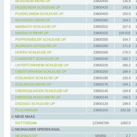
BESIGHEIM WEHR UP
23800440
136.9
HESSIGHEIM SCHLEUSE UP
23800420
142.9
PLEIDELSHEIM SCHLEUSE UP
23800400
150.0
BEIHINGEN WEHR UP
23800360
154.3
MARBACH SCHLEUSE UP
23800322
157.5
MARBACH WEHR UP
23800320
158.931
POPPENWEILER SCHLEUSE UP
23800300
164.7
ALDINGEN SCHLEUSE UP
23800280
171.9
HOFEN SCHLEUSE UP
23800260
176.0
CANNSTATT SCHLEUSE UP
23800240
182.7
UNTERTÜRKHEIM SCHLEUSE UP
23800220
186.2
OBERTÜRKHEIM SCHLEUSE UP
23800200
189.4
ESSLINGEN SCHLEUSE UP
23800180
193.9
ESSLINGEN WEHR OP
23800176
194.1
OBERESSLINGEN SCHLEUSE UP
23800145
194.8
OBERESSLINGEN WEHR UP
23800140
196.5
DEIZISAU SCHLEUSE UP
23800120
199.5
PLOCHINGEN
23800100
202.56
NEUE MAAS
ROTTERDAM
123456786
1000.0
NEUHAUSER SPEISEKANAL
NEUHAUS OP
585850
2.7