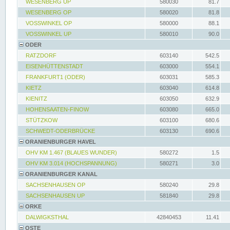
WESENBERG UP
580030
81.7
WESENBERG OP
580020
81.8
VOSSWINKEL OP
580000
88.1
VOSSWINKEL UP
580010
90.0
ODER
RATZDORF
603140
542.5
EISENHÜTTENSTADT
603000
554.1
FRANKFURT1 (ODER)
603031
585.3
KIETZ
603040
614.8
KIENITZ
603050
632.9
HOHENSAATEN-FINOW
603080
665.0
STÜTZKOW
603100
680.6
SCHWEDT-ODERBRÜCKE
603130
690.6
ORANIENBURGER HAVEL
OHV KM 1.467 (BLAUES WUNDER)
580272
1.5
OHV KM 3.014 (HOCHSPANNUNG)
580271
3.0
ORANIENBURGER KANAL
SACHSENHAUSEN OP
580240
29.8
SACHSENHAUSEN UP
581840
29.8
ORKE
DALWIGKSTHAL
42840453
11.41
OSTE