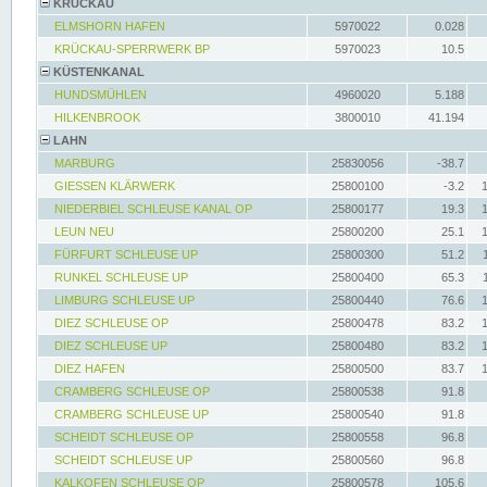
KRÜCKAU
ELMSHORN HAFEN
5970022
0.028
KRÜCKAU-SPERRWERK BP
5970023
10.5
KÜSTENKANAL
HUNDSMÜHLEN
4960020
5.188
HILKENBROOK
3800010
41.194
LAHN
MARBURG
25830056
-38.7
GIESSEN KLÄRWERK
25800100
-3.2
NIEDERBIEL SCHLEUSE KANAL OP
25800177
19.3
LEUN NEU
25800200
25.1
FÜRFURT SCHLEUSE UP
25800300
51.2
RUNKEL SCHLEUSE UP
25800400
65.3
LIMBURG SCHLEUSE UP
25800440
76.6
DIEZ SCHLEUSE OP
25800478
83.2
DIEZ SCHLEUSE UP
25800480
83.2
DIEZ HAFEN
25800500
83.7
CRAMBERG SCHLEUSE OP
25800538
91.8
CRAMBERG SCHLEUSE UP
25800540
91.8
SCHEIDT SCHLEUSE OP
25800558
96.8
SCHEIDT SCHLEUSE UP
25800560
96.8
KALKOFEN SCHLEUSE OP
25800578
105.6