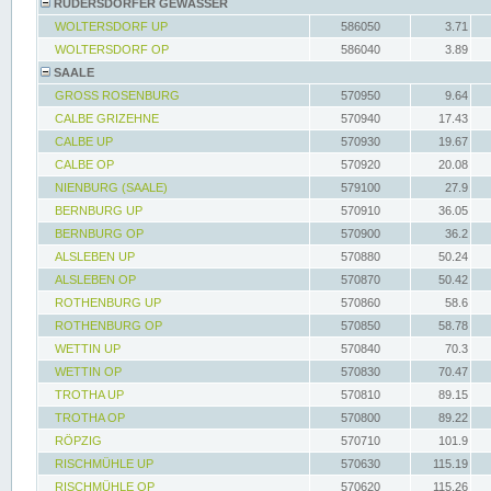
RÜDERSDORFER GEWÄSSER
WOLTERSDORF UP
586050
3.71
WOLTERSDORF OP
586040
3.89
SAALE
GROSS ROSENBURG
570950
9.64
CALBE GRIZEHNE
570940
17.43
CALBE UP
570930
19.67
CALBE OP
570920
20.08
NIENBURG (SAALE)
579100
27.9
BERNBURG UP
570910
36.05
BERNBURG OP
570900
36.2
ALSLEBEN UP
570880
50.24
ALSLEBEN OP
570870
50.42
ROTHENBURG UP
570860
58.6
ROTHENBURG OP
570850
58.78
WETTIN UP
570840
70.3
WETTIN OP
570830
70.47
TROTHA UP
570810
89.15
TROTHA OP
570800
89.22
RÖPZIG
570710
101.9
RISCHMÜHLE UP
570630
115.19
RISCHMÜHLE OP
570620
115.26