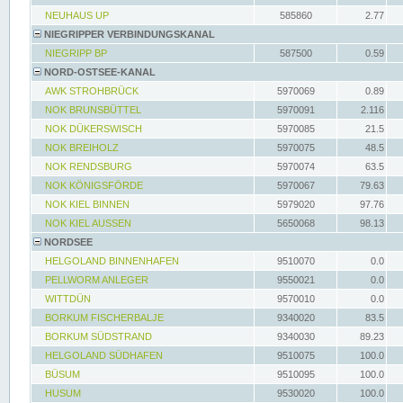
NEUHAUS UP
585860
2.77
NIEGRIPPER VERBINDUNGSKANAL
NIEGRIPP BP
587500
0.59
NORD-OSTSEE-KANAL
AWK STROHBRÜCK
5970069
0.89
NOK BRUNSBÜTTEL
5970091
2.116
NOK DÜKERSWISCH
5970085
21.5
NOK BREIHOLZ
5970075
48.5
NOK RENDSBURG
5970074
63.5
NOK KÖNIGSFÖRDE
5970067
79.63
NOK KIEL BINNEN
5979020
97.76
NOK KIEL AUSSEN
5650068
98.13
NORDSEE
HELGOLAND BINNENHAFEN
9510070
0.0
PELLWORM ANLEGER
9550021
0.0
WITTDÜN
9570010
0.0
BORKUM FISCHERBALJE
9340020
83.5
BORKUM SÜDSTRAND
9340030
89.23
HELGOLAND SÜDHAFEN
9510075
100.0
BÜSUM
9510095
100.0
HUSUM
9530020
100.0