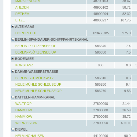
MARKLENDORF
48700103
38.47
AHLDEN
48900102
58.71
RETHEM
48900204
82.32
EITZE
48900237
107.75
ALTE MAAS
DORDRECHT
123456785
975.0
BERLIN-SPANDAUER-SCHIFFFAHRTSKANAL
BERLIN-PLÖTZENSEE OP
586640
7.4
BERLIN-PLÖTZENSEE UP
586650
7.5
BODENSEE
KONSTANZ
906
0.0
DAHME-WASSERSTRASSE
BERLIN-SCHMÖCKWITZ
586810
0.3
NEUE MÜHLE SCHLEUSE UP
586280
9.4
NEUE MÜHLE SCHLEUSE OP
586270
9.56
DATTELN-HAMM-KANAL
WALTROP
27800090
2.144
HAMM UW
27800080
36.59
HAMM OW
27800060
38.72
WERRIES OW
27800050
40.611
DIEMEL
HELMINGHAUSEN
44100206
90.0