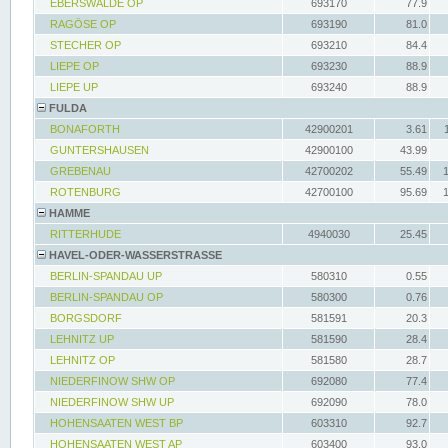
EBERSWALDE OP
693170
77.9
RAGÖSE OP
693190
81.0
STECHER OP
693210
84.4
LIEPE OP
693230
88.9
LIEPE UP
693240
88.9
FULDA
BONAFORTH
42900201
3.61
GUNTERSHAUSEN
42900100
43.99
GREBENAU
42700202
55.49
ROTENBURG
42700100
95.69
HAMME
RITTERHUDE
4940030
25.45
HAVEL-ODER-WASSERSTRASSE
BERLIN-SPANDAU UP
580310
0.55
BERLIN-SPANDAU OP
580300
0.76
BORGSDORF
581591
20.3
LEHNITZ UP
581590
28.4
LEHNITZ OP
581580
28.7
NIEDERFINOW SHW OP
692080
77.4
NIEDERFINOW SHW UP
692090
78.0
HOHENSAATEN WEST BP
603310
92.7
HOHENSAATEN WEST AP
603400
93.0