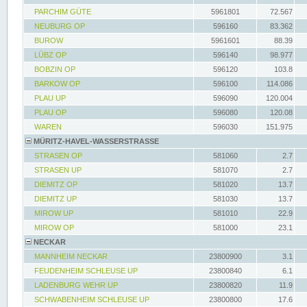
PARCHIM GÜTE
5961801
72.567
NEUBURG OP
596160
83.362
BUROW
5961601
88.39
LÜBZ OP
596140
98.977
BOBZIN OP
596120
103.8
BARKOW OP
596100
114.086
PLAU UP
596090
120.004
PLAU OP
596080
120.08
WAREN
596030
151.975
MÜRITZ-HAVEL-WASSERSTRASSE
STRASEN OP
581060
2.7
STRASEN UP
581070
2.7
DIEMITZ OP
581020
13.7
DIEMITZ UP
581030
13.7
MIROW UP
581010
22.9
MIROW OP
581000
23.1
NECKAR
MANNHEIM NECKAR
23800900
3.1
FEUDENHEIM SCHLEUSE UP
23800840
6.1
LADENBURG WEHR UP
23800820
11.9
SCHWABENHEIM SCHLEUSE UP
23800800
17.6