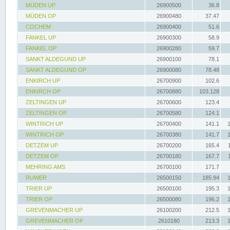
MÜDEN UP
26900500
36.8
MÜDEN OP
26900480
37.47
COCHEM
26900400
51.6
FANKEL UP
26900300
58.9
FANKEL OP
26900280
59.7
SANKT ALDEGUND UP
26900100
78.1
SANKT ALDEGUND OP
26900080
78.48
ENKIRCH UP
26700900
102.6
ENKIRCH OP
26700880
103.128
ZELTINGEN UP
26700600
123.4
ZELTINGEN OP
26700580
124.1
WINTRICH UP
26700400
141.1
WINTRICH OP
26700380
141.7
DETZEM UP
26700200
165.4
DETZEM OP
26700180
167.7
MEHRING AMS
26700100
171.7
RUWER
26500150
185.94
TRIER UP
26500100
195.3
TRIER OP
26500080
196.2
GREVENMACHER UP
26100200
212.5
GREVENMACHER OP
2610180
213.3