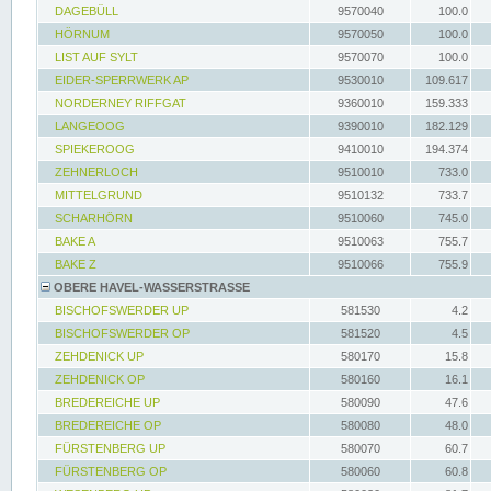
DAGEBÜLL
9570040
100.0
HÖRNUM
9570050
100.0
LIST AUF SYLT
9570070
100.0
EIDER-SPERRWERK AP
9530010
109.617
NORDERNEY RIFFGAT
9360010
159.333
LANGEOOG
9390010
182.129
SPIEKEROOG
9410010
194.374
ZEHNERLOCH
9510010
733.0
MITTELGRUND
9510132
733.7
SCHARHÖRN
9510060
745.0
BAKE A
9510063
755.7
BAKE Z
9510066
755.9
OBERE HAVEL-WASSERSTRASSE
BISCHOFSWERDER UP
581530
4.2
BISCHOFSWERDER OP
581520
4.5
ZEHDENICK UP
580170
15.8
ZEHDENICK OP
580160
16.1
BREDEREICHE UP
580090
47.6
BREDEREICHE OP
580080
48.0
FÜRSTENBERG UP
580070
60.7
FÜRSTENBERG OP
580060
60.8