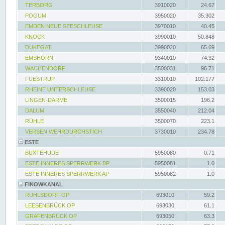
TERBORG
3910020
24.67
POGUM
3950020
35.302
EMDEN NEUE SEESCHLEUSE
3970010
40.45
KNOCK
3990010
50.848
DUKEGAT
3990020
65.69
EMSHÖRN
9340010
74.32
WACHENDORF
3500031
96.71
FUESTRUP
3310010
102.177
RHEINE UNTERSCHLEUSE
3390020
153.03
LINGEN-DARME
3500015
196.2
DALUM
3550040
212.04
RÜHLE
3500070
223.1
VERSEN WEHRDURCHSTICH
3730010
234.78
ESTE
BUXTEHUDE
5950080
0.71
ESTE INNERES SPERRWERK BP
5950081
1.0
ESTE INNERES SPERRWERK AP
5950082
1.0
FINOWKANAL
RUHLSDORF OP
693010
59.2
LEESENBRÜCK OP
693030
61.1
GRAFENBRÜCK OP
693050
63.3