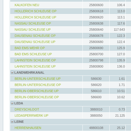
KALKOFEN NEU
25800600
106.4
HOLLERICH SCHLEUSE OP
25800618
113.0
HOLLERICH SCHLEUSE UP
25800620
113.1
NASSAU SCHLEUSE OP
25800638
117.6
NASSAU SCHLEUSE UP
25800640
117.643
DAUSENAU SCHLEUSE OP
25800678
122.3
DAUSENAU SCHLEUSE UP
25800680
122.4
BAD EMS WEHR OP
25800690
125.9
BAD EMS SCHLEUSE UP
25800700
127.0
LAHNSTEIN SCHLEUSE OP
25800798
135.9
LAHNSTEIN SCHLEUSE UP
25800800
136.0
LANDWEHRKANAL
BERLIN-UNTERSCHLEUSE UP
586630
1.61
BERLIN-UNTERSCHLEUSE OP
586620
1.71
BERLIN-OBERSCHLEUSE UP
586610
10.51
BERLIN-OBERSCHLEUSE OP
586600
10.62
LEDA
DREYSCHLOOT
3880010
0.73
LEDASPERRWERK UP
3880050
21.125
LEINE
HERRENHAUSEN
48800108
25.12