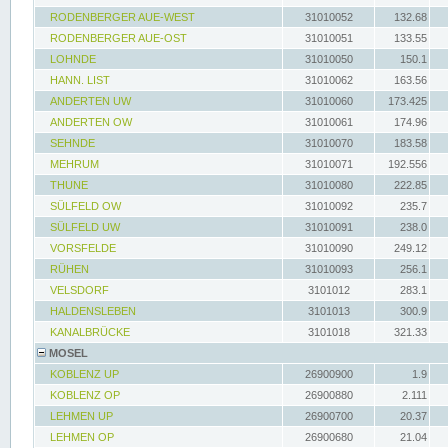
RODENBERGER AUE-WEST
31010052
132.68
RODENBERGER AUE-OST
31010051
133.55
LOHNDE
31010050
150.1
HANN. LIST
31010062
163.56
ANDERTEN UW
31010060
173.425
ANDERTEN OW
31010061
174.96
SEHNDE
31010070
183.58
MEHRUM
31010071
192.556
THUNE
31010080
222.85
SÜLFELD OW
31010092
235.7
SÜLFELD UW
31010091
238.0
VORSFELDE
31010090
249.12
RÜHEN
31010093
256.1
VELSDORF
3101012
283.1
HALDENSLEBEN
3101013
300.9
KANALBRÜCKE
3101018
321.33
MOSEL
KOBLENZ UP
26900900
1.9
KOBLENZ OP
26900880
2.111
LEHMEN UP
26900700
20.37
LEHMEN OP
26900680
21.04