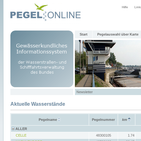
Hilfe
Link
Start
Pegelauswahl über Karte
Newsletter
Aktuelle Wasserstände
Pegelname
Pegelnummer
km
ALLER
CELLE
48300105
1.74