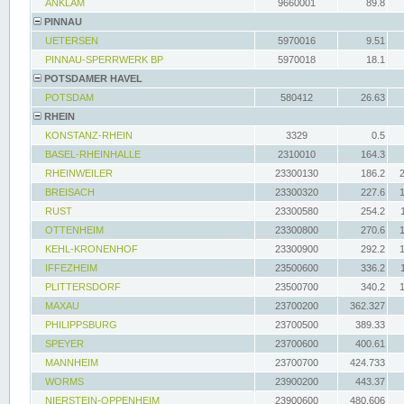
ANKLAM
9660001
89.8
PINNAU
UETERSEN
5970016
9.51
PINNAU-SPERRWERK BP
5970018
18.1
POTSDAMER HAVEL
POTSDAM
580412
26.63
RHEIN
KONSTANZ-RHEIN
3329
0.5
BASEL-RHEINHALLE
2310010
164.3
RHEINWEILER
23300130
186.2
BREISACH
23300320
227.6
RUST
23300580
254.2
OTTENHEIM
23300800
270.6
KEHL-KRONENHOF
23300900
292.2
IFFEZHEIM
23500600
336.2
PLITTERSDORF
23500700
340.2
MAXAU
23700200
362.327
PHILIPPSBURG
23700500
389.33
SPEYER
23700600
400.61
MANNHEIM
23700700
424.733
WORMS
23900200
443.37
NIERSTEIN-OPPENHEIM
23900600
480.606