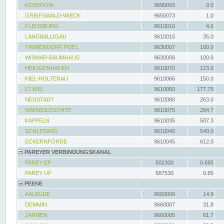
KOSEROW
9690093
0.0
GREIFSWALD-WIECK
9650073
1.0
FLENSBURG
9610010
4.0
LANGBALLIGAU
9610015
35.0
TIMMENDORF POEL
9630007
100.0
WISMAR-BAUMHAUS
9630008
100.0
HEILIGENHAFEN
9610070
123.0
KIEL-HOLTENAU
9610066
150.0
LT KIEL
9610050
177.75
NEUSTADT
9610080
263.0
MARIENLEUCHTE
9610075
284.7
KAPPELN
9610035
507.3
SCHLESWIG
9610040
540.0
ECKERNFÖRDE
9610045
612.0
PAREYER VERBINDUNGSKANAL
PAREY EP
502300
0.685
PAREY UP
587530
0.85
PEENE
AALBUDE
9660009
14.9
DEMMIN
9660007
31.8
JARMEN
9660005
61.7