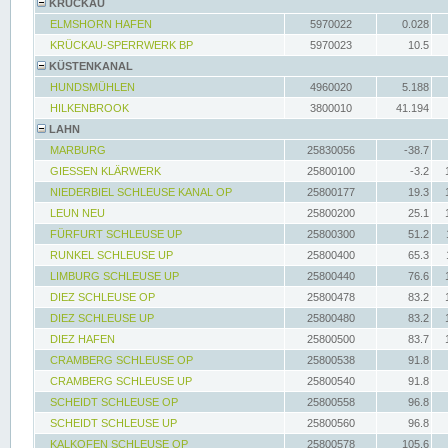
KRÜCKAU
ELMSHORN HAFEN
5970022
0.028
KRÜCKAU-SPERRWERK BP
5970023
10.5
KÜSTENKANAL
HUNDSMÜHLEN
4960020
5.188
HILKENBROOK
3800010
41.194
LAHN
MARBURG
25830056
-38.7
GIESSEN KLÄRWERK
25800100
-3.2
NIEDERBIEL SCHLEUSE KANAL OP
25800177
19.3
LEUN NEU
25800200
25.1
FÜRFURT SCHLEUSE UP
25800300
51.2
RUNKEL SCHLEUSE UP
25800400
65.3
LIMBURG SCHLEUSE UP
25800440
76.6
DIEZ SCHLEUSE OP
25800478
83.2
DIEZ SCHLEUSE UP
25800480
83.2
DIEZ HAFEN
25800500
83.7
CRAMBERG SCHLEUSE OP
25800538
91.8
CRAMBERG SCHLEUSE UP
25800540
91.8
SCHEIDT SCHLEUSE OP
25800558
96.8
SCHEIDT SCHLEUSE UP
25800560
96.8
KALKOFEN SCHLEUSE OP
25800578
105.6