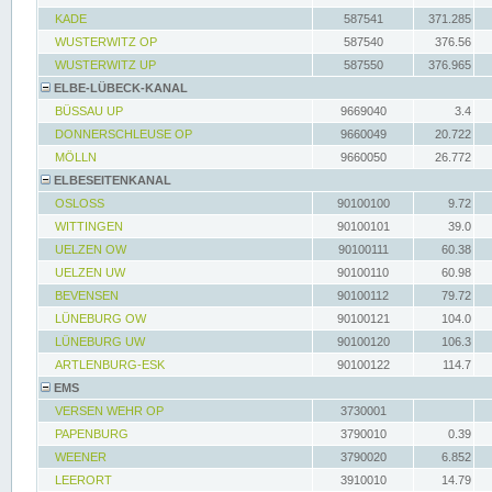
KADE
587541
371.285
WUSTERWITZ OP
587540
376.56
WUSTERWITZ UP
587550
376.965
ELBE-LÜBECK-KANAL
BÜSSAU UP
9669040
3.4
DONNERSCHLEUSE OP
9660049
20.722
MÖLLN
9660050
26.772
ELBESEITENKANAL
OSLOSS
90100100
9.72
WITTINGEN
90100101
39.0
UELZEN OW
90100111
60.38
UELZEN UW
90100110
60.98
BEVENSEN
90100112
79.72
LÜNEBURG OW
90100121
104.0
LÜNEBURG UW
90100120
106.3
ARTLENBURG-ESK
90100122
114.7
EMS
VERSEN WEHR OP
3730001
PAPENBURG
3790010
0.39
WEENER
3790020
6.852
LEERORT
3910010
14.79