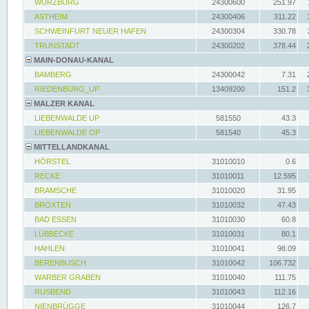
WÜRZBURG
24300600
251.97
ASTHEIM
24300406
311.22
SCHWEINFURT NEUER HAFEN
24300304
330.78
TRUNSTADT
24300202
378.44
MAIN-DONAU-KANAL
BAMBERG
24300042
7.31
RIEDENBURG_UP
13409200
151.2
MALZER KANAL
LIEBENWALDE UP
581550
43.3
LIEBENWALDE OP
581540
45.3
MITTELLANDKANAL
HÖRSTEL
31010010
0.6
RECKE
31010011
12.595
BRAMSCHE
31010020
31.95
BROXTEN
31010032
47.43
BAD ESSEN
31010030
60.8
LÜBBECKE
31010031
80.1
HAHLEN
31010041
98.09
BERENBUSCH
31010042
106.732
WARBER GRABEN
31010040
111.75
RUSBEND
31010043
112.16
NIENBRÜGGE
31010044
126.7