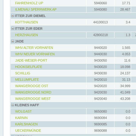
FAHRENHOLZ UP
5940060
17.71
ILMENAU SPERRWERK AP
5940080
28.467
ITTER ZUR DIEMEL
KOTTHAUSEN
44100013
3.4
ITTER ZUR EDER
HERZHAUSEN
42800218
1.3
JADE
WHV ALTER VORHAFEN
9440020
1.565
WHV NEUER VORHAFEN
9440030
4.053
JADE-WESER-PORT
9430050
11.6
HOOKSIELPLATE
9430020
18.098
SCHILLIG
9430030
24.137
MELLUMPLATE
9420010
31.13
WANGEROOGE OST
9420020
34.999
WANGEROOGE NORD
9420030
41.049
WANGEROOGE WEST
9420040
43.208
KLEINES HAFF
WOLGAST
9650080
0.0
KARNIN
9690084
0.0
KARLSHAGEN
9690085
0.0
UECKERMÜNDE
9690088
0.0