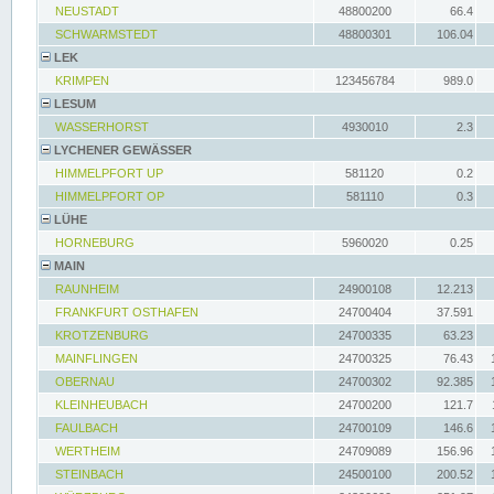
NEUSTADT
48800200
66.4
SCHWARMSTEDT
48800301
106.04
LEK
KRIMPEN
123456784
989.0
LESUM
WASSERHORST
4930010
2.3
LYCHENER GEWÄSSER
HIMMELPFORT UP
581120
0.2
HIMMELPFORT OP
581110
0.3
LÜHE
HORNEBURG
5960020
0.25
MAIN
RAUNHEIM
24900108
12.213
FRANKFURT OSTHAFEN
24700404
37.591
KROTZENBURG
24700335
63.23
MAINFLINGEN
24700325
76.43
OBERNAU
24700302
92.385
KLEINHEUBACH
24700200
121.7
FAULBACH
24700109
146.6
WERTHEIM
24709089
156.96
STEINBACH
24500100
200.52