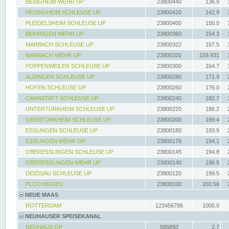
BESIGHEIM WEHR UP
23800440
136.9
HESSIGHEIM SCHLEUSE UP
23800420
142.9
PLEIDELSHEIM SCHLEUSE UP
23800400
150.0
BEIHINGEN WEHR UP
23800360
154.3
MARBACH SCHLEUSE UP
23800322
157.5
MARBACH WEHR UP
23800320
158.931
POPPENWEILER SCHLEUSE UP
23800300
164.7
ALDINGEN SCHLEUSE UP
23800280
171.9
HOFEN SCHLEUSE UP
23800260
176.0
CANNSTATT SCHLEUSE UP
23800240
182.7
UNTERTÜRKHEIM SCHLEUSE UP
23800220
186.2
OBERTÜRKHEIM SCHLEUSE UP
23800200
189.4
ESSLINGEN SCHLEUSE UP
23800180
193.9
ESSLINGEN WEHR OP
23800176
194.1
OBERESSLINGEN SCHLEUSE UP
23800145
194.8
OBERESSLINGEN WEHR UP
23800140
196.5
DEIZISAU SCHLEUSE UP
23800120
199.5
PLOCHINGEN
23800100
202.56
NEUE MAAS
ROTTERDAM
123456786
1000.0
NEUHAUSER SPEISEKANAL
NEUHAUS OP
585850
2.7