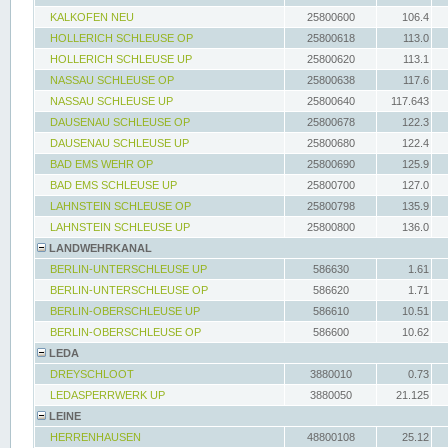
KALKOFEN NEU
25800600
106.4
HOLLERICH SCHLEUSE OP
25800618
113.0
HOLLERICH SCHLEUSE UP
25800620
113.1
NASSAU SCHLEUSE OP
25800638
117.6
NASSAU SCHLEUSE UP
25800640
117.643
DAUSENAU SCHLEUSE OP
25800678
122.3
DAUSENAU SCHLEUSE UP
25800680
122.4
BAD EMS WEHR OP
25800690
125.9
BAD EMS SCHLEUSE UP
25800700
127.0
LAHNSTEIN SCHLEUSE OP
25800798
135.9
LAHNSTEIN SCHLEUSE UP
25800800
136.0
LANDWEHRKANAL
BERLIN-UNTERSCHLEUSE UP
586630
1.61
BERLIN-UNTERSCHLEUSE OP
586620
1.71
BERLIN-OBERSCHLEUSE UP
586610
10.51
BERLIN-OBERSCHLEUSE OP
586600
10.62
LEDA
DREYSCHLOOT
3880010
0.73
LEDASPERRWERK UP
3880050
21.125
LEINE
HERRENHAUSEN
48800108
25.12