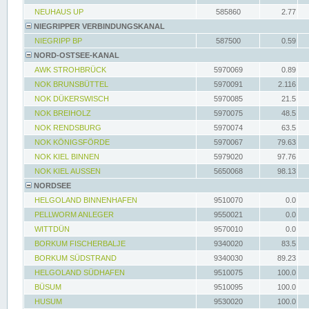
NEUHAUS UP
585860
2.77
NIEGRIPPER VERBINDUNGSKANAL
NIEGRIPP BP
587500
0.59
NORD-OSTSEE-KANAL
AWK STROHBRÜCK
5970069
0.89
NOK BRUNSBÜTTEL
5970091
2.116
NOK DÜKERSWISCH
5970085
21.5
NOK BREIHOLZ
5970075
48.5
NOK RENDSBURG
5970074
63.5
NOK KÖNIGSFÖRDE
5970067
79.63
NOK KIEL BINNEN
5979020
97.76
NOK KIEL AUSSEN
5650068
98.13
NORDSEE
HELGOLAND BINNENHAFEN
9510070
0.0
PELLWORM ANLEGER
9550021
0.0
WITTDÜN
9570010
0.0
BORKUM FISCHERBALJE
9340020
83.5
BORKUM SÜDSTRAND
9340030
89.23
HELGOLAND SÜDHAFEN
9510075
100.0
BÜSUM
9510095
100.0
HUSUM
9530020
100.0