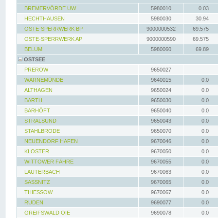
BREMERVÖRDE UW
5980010
0.03
HECHTHAUSEN
5980030
30.94
OSTE-SPERRWERK BP
9000000532
69.575
OSTE-SPERRWERK AP
9000000590
69.575
BELUM
5980060
69.89
OSTSEE
PREROW
9650027
WARNEMÜNDE
9640015
0.0
ALTHAGEN
9650024
0.0
BARTH
9650030
0.0
BARHÖFT
9650040
0.0
STRALSUND
9650043
0.0
STAHLBRODE
9650070
0.0
NEUENDORF HAFEN
9670046
0.0
KLOSTER
9670050
0.0
WITTOWER FÄHRE
9670055
0.0
LAUTERBACH
9670063
0.0
SASSNITZ
9670065
0.0
THIESSOW
9670067
0.0
RUDEN
9690077
0.0
GREIFSWALD OIE
9690078
0.0