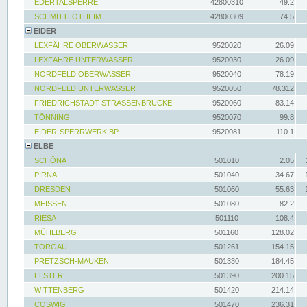
EDERTALSPERRE
42800310
49.2
SCHMITTLOTHEIM
42800309
74.5
EIDER
LEXFÄHRE OBERWASSER
9520020
26.09
LEXFÄHRE UNTERWASSER
9520030
26.09
NORDFELD OBERWASSER
9520040
78.19
NORDFELD UNTERWASSER
9520050
78.312
FRIEDRICHSTADT STRASSENBRÜCKE
9520060
83.14
TÖNNING
9520070
99.8
EIDER-SPERRWERK BP
9520081
110.1
ELBE
SCHÖNA
501010
2.05
PIRNA
501040
34.67
DRESDEN
501060
55.63
MEISSEN
501080
82.2
RIESA
501110
108.4
MÜHLBERG
501160
128.02
TORGAU
501261
154.15
PRETZSCH-MAUKEN
501330
184.45
ELSTER
501390
200.15
WITTENBERG
501420
214.14
COSWIG
501470
236.31