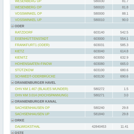
WESENBERG UP
580030
81.7
WESENBERG OP
580020
81.8
VOSSWINKEL OP
580000
88.1
VOSSWINKEL UP
580010
90.0
ODER
RATZDORF
603140
542.5
EISENHÜTTENSTADT
603000
554.1
FRANKFURT1 (ODER)
603031
585.3
KIETZ
603040
614.8
KIENITZ
603050
632.9
HOHENSAATEN-FINOW
603080
665.0
STÜTZKOW
603100
680.6
SCHWEDT-ODERBRÜCKE
603130
690.6
ORANIENBURGER HAVEL
OHV KM 1.467 (BLAUES WUNDER)
580272
1.5
OHV KM 3.014 (HOCHSPANNUNG)
580271
3.0
ORANIENBURGER KANAL
SACHSENHAUSEN OP
580240
29.8
SACHSENHAUSEN UP
581840
29.8
ORKE
DALWIGKSTHAL
42840453
11.41
OSTE