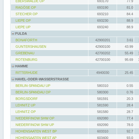
EBERSWALDE OP
693170
77.9
RAGÖSE OP
693190
81.0
STECHER OP
693210
84.4
LIEPE OP
693230
88.9
LIEPE UP
693240
88.9
FULDA
BONAFORTH
42900201
3.61
GUNTERSHAUSEN
42900100
43.99
GREBENAU
42700202
55.49
ROTENBURG
42700100
95.69
HAMME
RITTERHUDE
4940030
25.45
HAVEL-ODER-WASSERSTRASSE
BERLIN-SPANDAU UP
580310
0.55
BERLIN-SPANDAU OP
580300
0.76
BORGSDORF
581591
20.3
LEHNITZ UP
581590
28.4
LEHNITZ OP
581580
28.7
NIEDERFINOW SHW OP
692080
77.4
NIEDERFINOW SHW UP
692090
78.0
HOHENSAATEN WEST BP
603310
92.7
HOHENSAATEN WEST AP
603400
93.0