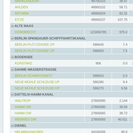
MARKLENDORF
48700103
38.47
AHLDEN
48900102
58.71
RETHEM
48900204
82.32
EITZE
48900237
107.75
ALTE MAAS
DORDRECHT
123456785
975.0
BERLIN-SPANDAUER-SCHIFFFAHRTSKANAL
BERLIN-PLÖTZENSEE OP
586640
7.4
BERLIN-PLÖTZENSEE UP
586650
7.5
BODENSEE
KONSTANZ
906
0.0
DAHME-WASSERSTRASSE
BERLIN-SCHMÖCKWITZ
586810
0.3
NEUE MÜHLE SCHLEUSE UP
586280
9.4
NEUE MÜHLE SCHLEUSE OP
586270
9.56
DATTELN-HAMM-KANAL
WALTROP
27800090
2.144
HAMM UW
27800080
36.59
HAMM OW
27800060
38.72
WERRIES OW
27800050
40.611
DIEMEL
HELMINGHAUSEN
44100206
90.0