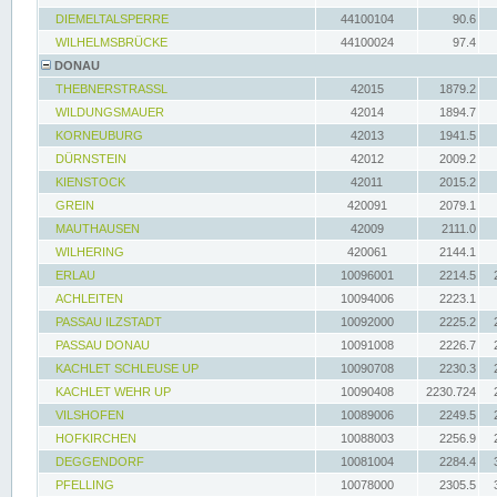
DIEMELTALSPERRE
44100104
90.6
WILHELMSBRÜCKE
44100024
97.4
DONAU
THEBNERSTRASSL
42015
1879.2
WILDUNGSMAUER
42014
1894.7
KORNEUBURG
42013
1941.5
DÜRNSTEIN
42012
2009.2
KIENSTOCK
42011
2015.2
GREIN
420091
2079.1
MAUTHAUSEN
42009
2111.0
WILHERING
420061
2144.1
ERLAU
10096001
2214.5
ACHLEITEN
10094006
2223.1
PASSAU ILZSTADT
10092000
2225.2
PASSAU DONAU
10091008
2226.7
KACHLET SCHLEUSE UP
10090708
2230.3
KACHLET WEHR UP
10090408
2230.724
VILSHOFEN
10089006
2249.5
HOFKIRCHEN
10088003
2256.9
DEGGENDORF
10081004
2284.4
PFELLING
10078000
2305.5