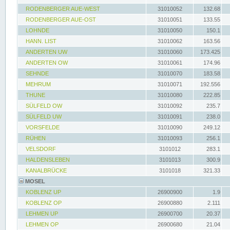
RODENBERGER AUE-WEST
31010052
132.68
RODENBERGER AUE-OST
31010051
133.55
LOHNDE
31010050
150.1
HANN. LIST
31010062
163.56
ANDERTEN UW
31010060
173.425
ANDERTEN OW
31010061
174.96
SEHNDE
31010070
183.58
MEHRUM
31010071
192.556
THUNE
31010080
222.85
SÜLFELD OW
31010092
235.7
SÜLFELD UW
31010091
238.0
VORSFELDE
31010090
249.12
RÜHEN
31010093
256.1
VELSDORF
3101012
283.1
HALDENSLEBEN
3101013
300.9
KANALBRÜCKE
3101018
321.33
MOSEL
KOBLENZ UP
26900900
1.9
KOBLENZ OP
26900880
2.111
LEHMEN UP
26900700
20.37
LEHMEN OP
26900680
21.04