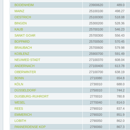
BODENHEIM
23900620
489.0
MAINZ
25100100
498.27
OESTRICH
25100300
518.08
BINGEN
25300200
528.36
KAUB
25700100
546.23
SANKT GOAR
25700300
556.43
BOPPARD
25700500
570.45
BRAUBACH
25700600
579.98
KOBLENZ
25900700
591.49
NEUWIED STADT
27100370
608.04
ANDERNACH
27100400
613.78
OBERWINTER
27100700
638.19
BONN
2710080
654.8
KÖLN
2730010
688.0
DÜSSELDORF
2750010
744.2
DUISBURG-RUHRORT
2770010
780.8
WESEL
2770040
814.0
REES
2790010
837.4
EMMERICH
2790020
851.9
LOBITH
2790050
862.0
PANNERDENSE KOP
2790060
867.3