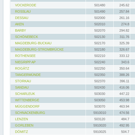
VOCKERODE
501480
245.62
ROSSLAU
501490
257.84
DESSAU
502000
261.16
AKEN
502010
274.8
BARBY
502070
294.82
SCHÖNEBECK
502130
311.76
MAGDEBURG-BUCKAU
502170
325.39
MAGDEBURG-STROMBRÜCKE
502180
326.67
ROTHENSEE
502210
333.12
NIEGRIPP AP
502240
343.6
ROGÄTZ
502250
350.64
TANGERMÜNDE
502350
388.26
STORKAU
502370
396.11
SANDAU
502430
416.06
SCHARLEUK
503030
447.22
WITTENBERGE
503050
453.98
MÜGGENDORF
503070
463.94
SCHNACKENBURG
5910010
474.56
LENZEN
503120
484.7
GORLEBEN
5910020
492.95
DÖMITZ
5910025
504.7