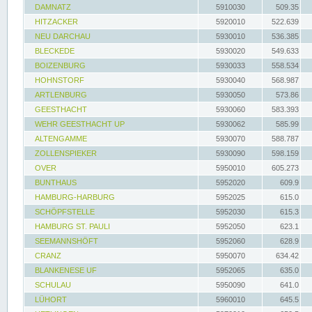
DAMNATZ
5910030
509.35
HITZACKER
5920010
522.639
NEU DARCHAU
5930010
536.385
BLECKEDE
5930020
549.633
BOIZENBURG
5930033
558.534
HOHNSTORF
5930040
568.987
ARTLENBURG
5930050
573.86
GEESTHACHT
5930060
583.393
WEHR GEESTHACHT UP
5930062
585.99
ALTENGAMME
5930070
588.787
ZOLLENSPIEKER
5930090
598.159
OVER
5950010
605.273
BUNTHAUS
5952020
609.9
HAMBURG-HARBURG
5952025
615.0
SCHÖPFSTELLE
5952030
615.3
HAMBURG ST. PAULI
5952050
623.1
SEEMANNSHÖFT
5952060
628.9
CRANZ
5950070
634.42
BLANKENESE UF
5952065
635.0
SCHULAU
5950090
641.0
LÜHORT
5960010
645.5