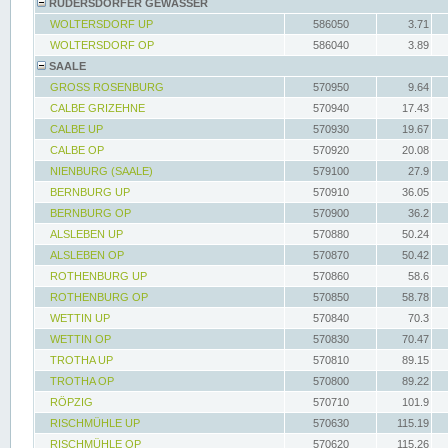
RÜDERSDORFER GEWÄSSER
WOLTERSDORF UP
586050
3.71
WOLTERSDORF OP
586040
3.89
SAALE
GROSS ROSENBURG
570950
9.64
CALBE GRIZEHNE
570940
17.43
CALBE UP
570930
19.67
CALBE OP
570920
20.08
NIENBURG (SAALE)
579100
27.9
BERNBURG UP
570910
36.05
BERNBURG OP
570900
36.2
ALSLEBEN UP
570880
50.24
ALSLEBEN OP
570870
50.42
ROTHENBURG UP
570860
58.6
ROTHENBURG OP
570850
58.78
WETTIN UP
570840
70.3
WETTIN OP
570830
70.47
TROTHA UP
570810
89.15
TROTHA OP
570800
89.22
RÖPZIG
570710
101.9
RISCHMÜHLE UP
570630
115.19
RISCHMÜHLE OP
570620
115.26