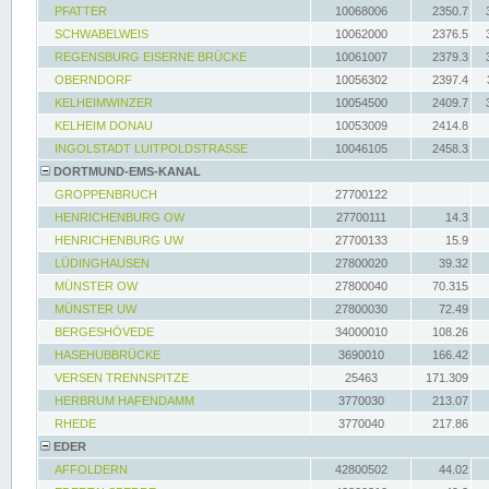
PFATTER
10068006
2350.7
SCHWABELWEIS
10062000
2376.5
REGENSBURG EISERNE BRÜCKE
10061007
2379.3
OBERNDORF
10056302
2397.4
KELHEIMWINZER
10054500
2409.7
KELHEIM DONAU
10053009
2414.8
INGOLSTADT LUITPOLDSTRASSE
10046105
2458.3
DORTMUND-EMS-KANAL
GROPPENBRUCH
27700122
HENRICHENBURG OW
27700111
14.3
HENRICHENBURG UW
27700133
15.9
LÜDINGHAUSEN
27800020
39.32
MÜNSTER OW
27800040
70.315
MÜNSTER UW
27800030
72.49
BERGESHÖVEDE
34000010
108.26
HASEHUBBRÜCKE
3690010
166.42
VERSEN TRENNSPITZE
25463
171.309
HERBRUM HAFENDAMM
3770030
213.07
RHEDE
3770040
217.86
EDER
AFFOLDERN
42800502
44.02