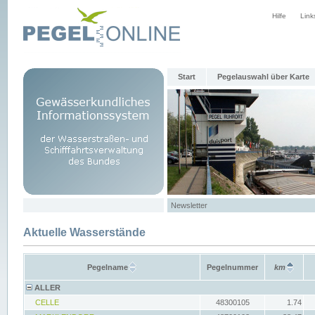
Hilfe
Link
Start
Pegelauswahl über Karte
Newsletter
Aktuelle Wasserstände
Pegelname
Pegelnummer
km
ALLER
CELLE
48300105
1.74