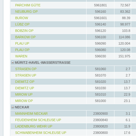
PARCHIM GÜTE
5961801
72.567
NEUBURG OP
596160
83.362
BUROW
5961601
88.39
LÜBZ OP
596140
98.977
BOBZIN OP
596120
103.8
BARKOW OP
596100
114.086
PLAU UP
596090
120.004
PLAU OP
596080
120.08
WAREN
596030
151.975
MÜRITZ-HAVEL-WASSERSTRASSE
STRASEN OP
581060
2.7
STRASEN UP
581070
2.7
DIEMITZ OP
581020
13.7
DIEMITZ UP
581030
13.7
MIROW UP
581010
22.9
MIROW OP
581000
23.1
NECKAR
MANNHEIM NECKAR
23800900
3.1
FEUDENHEIM SCHLEUSE UP
23800840
6.1
LADENBURG WEHR UP
23800820
11.9
SCHWABENHEIM SCHLEUSE UP
23800800
17.6