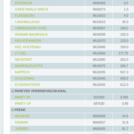
KOSEROW
9690093
0.0
GREIFSWALD-WIECK
9650073
1.0
FLENSBURG
9610010
4.0
LANGBALLIGAU
9610015
35.0
TIMMENDORF POEL
9630007
100.0
WISMAR-BAUMHAUS
9630008
100.0
HEILIGENHAFEN
9610070
123.0
KIEL-HOLTENAU
9610066
150.0
LT KIEL
9610050
177.75
NEUSTADT
9610080
263.0
MARIENLEUCHTE
9610075
284.7
KAPPELN
9610035
507.3
SCHLESWIG
9610040
540.0
ECKERNFÖRDE
9610045
612.0
PAREYER VERBINDUNGSKANAL
PAREY EP
502300
0.685
PAREY UP
587530
0.85
PEENE
AALBUDE
9660009
14.9
DEMMIN
9660007
31.8
JARMEN
9660005
61.7