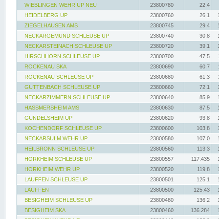
WIEBLINGEN WEHR UP NEU
23800780
22.4
HEIDELBERG UP
23800760
26.1
ZIEGELHAUSEN AMS
23800745
29.4
NECKARGEMÜND SCHLEUSE UP
23800740
30.8
NECKARSTEINACH SCHLEUSE UP
23800720
39.1
HIRSCHHORN SCHLEUSE UP
23800700
47.5
ROCKENAU SKA
23800690
60.7
ROCKENAU SCHLEUSE UP
23800680
61.3
GUTTENBACH SCHLEUSE UP
23800660
72.1
NECKARZIMMERN SCHLEUSE UP
23800640
85.9
HASSMERSHEIM AMS
23800630
87.5
GUNDELSHEIM UP
23800620
93.8
KOCHENDORF SCHLEUSE UP
23800600
103.8
NECKARSULM WEHR UP
23800580
107.0
HEILBRONN SCHLEUSE UP
23800560
113.3
HORKHEIM SCHLEUSE UP
23800557
117.435
HORKHEIM WEHR UP
23800520
119.8
LAUFFEN SCHLEUSE UP
23800501
125.1
LAUFFEN
23800500
125.43
BESIGHEIM SCHLEUSE UP
23800480
136.2
BESIGHEIM SKA
23800460
136.284