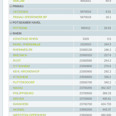
ANKLAM
9660001
89.8
PINNAU
UETERSEN
5970016
9.51
PINNAU-SPERRWERK BP
5970018
18.1
POTSDAMER HAVEL
POTSDAM
580412
26.63
RHEIN
KONSTANZ-RHEIN
3329
0.5
BASEL-RHEINHALLE
2310010
164.3
RHEINWEILER
23300130
186.2
BREISACH
23300320
227.6
RUST
23300580
254.2
OTTENHEIM
23300800
270.6
KEHL-KRONENHOF
23300900
292.2
IFFEZHEIM
23500600
336.2
PLITTERSDORF
23500700
340.2
MAXAU
23700200
362.327
PHILIPPSBURG
23700500
389.33
SPEYER
23700600
400.61
MANNHEIM
23700700
424.733
WORMS
23900200
443.37
NIERSTEIN-OPPENHEIM
23900600
480.606