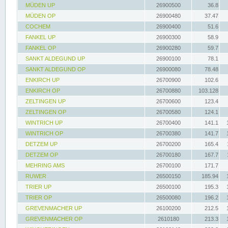
MÜDEN UP
26900500
36.8
MÜDEN OP
26900480
37.47
COCHEM
26900400
51.6
FANKEL UP
26900300
58.9
FANKEL OP
26900280
59.7
SANKT ALDEGUND UP
26900100
78.1
SANKT ALDEGUND OP
26900080
78.48
ENKIRCH UP
26700900
102.6
ENKIRCH OP
26700880
103.128
ZELTINGEN UP
26700600
123.4
ZELTINGEN OP
26700580
124.1
WINTRICH UP
26700400
141.1
WINTRICH OP
26700380
141.7
DETZEM UP
26700200
165.4
DETZEM OP
26700180
167.7
MEHRING AMS
26700100
171.7
RUWER
26500150
185.94
TRIER UP
26500100
195.3
TRIER OP
26500080
196.2
GREVENMACHER UP
26100200
212.5
GREVENMACHER OP
2610180
213.3