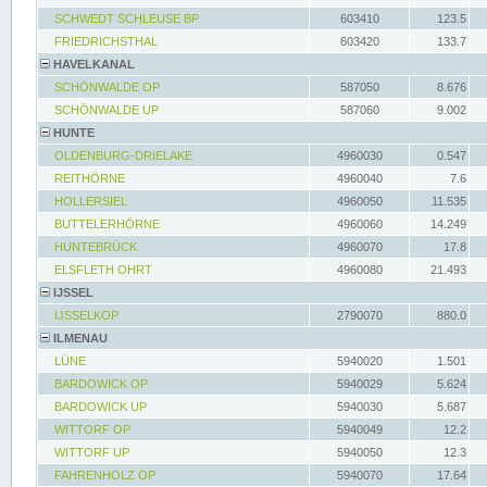
SCHWEDT SCHLEUSE BP
603410
123.5
FRIEDRICHSTHAL
603420
133.7
HAVELKANAL
SCHÖNWALDE OP
587050
8.676
SCHÖNWALDE UP
587060
9.002
HUNTE
OLDENBURG-DRIELAKE
4960030
0.547
REITHÖRNE
4960040
7.6
HOLLERSIEL
4960050
11.535
BUTTELERHÖRNE
4960060
14.249
HUNTEBRÜCK
4960070
17.8
ELSFLETH OHRT
4960080
21.493
IJSSEL
IJSSELKOP
2790070
880.0
ILMENAU
LÜNE
5940020
1.501
BARDOWICK OP
5940029
5.624
BARDOWICK UP
5940030
5.687
WITTORF OP
5940049
12.2
WITTORF UP
5940050
12.3
FAHRENHOLZ OP
5940070
17.64