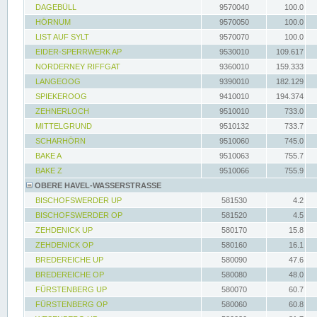
DAGEBÜLL
9570040
100.0
HÖRNUM
9570050
100.0
LIST AUF SYLT
9570070
100.0
EIDER-SPERRWERK AP
9530010
109.617
NORDERNEY RIFFGAT
9360010
159.333
LANGEOOG
9390010
182.129
SPIEKEROOG
9410010
194.374
ZEHNERLOCH
9510010
733.0
MITTELGRUND
9510132
733.7
SCHARHÖRN
9510060
745.0
BAKE A
9510063
755.7
BAKE Z
9510066
755.9
OBERE HAVEL-WASSERSTRASSE
BISCHOFSWERDER UP
581530
4.2
BISCHOFSWERDER OP
581520
4.5
ZEHDENICK UP
580170
15.8
ZEHDENICK OP
580160
16.1
BREDEREICHE UP
580090
47.6
BREDEREICHE OP
580080
48.0
FÜRSTENBERG UP
580070
60.7
FÜRSTENBERG OP
580060
60.8