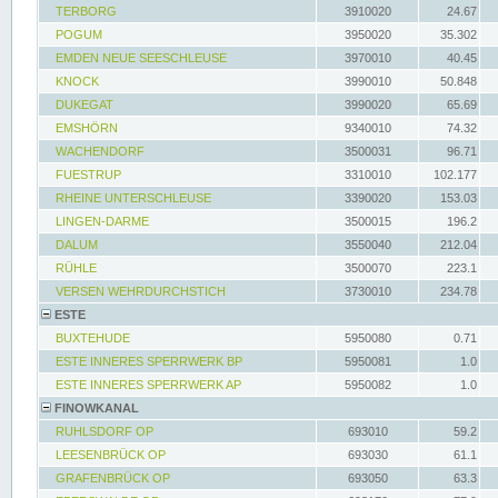
TERBORG
3910020
24.67
POGUM
3950020
35.302
EMDEN NEUE SEESCHLEUSE
3970010
40.45
KNOCK
3990010
50.848
DUKEGAT
3990020
65.69
EMSHÖRN
9340010
74.32
WACHENDORF
3500031
96.71
FUESTRUP
3310010
102.177
RHEINE UNTERSCHLEUSE
3390020
153.03
LINGEN-DARME
3500015
196.2
DALUM
3550040
212.04
RÜHLE
3500070
223.1
VERSEN WEHRDURCHSTICH
3730010
234.78
ESTE
BUXTEHUDE
5950080
0.71
ESTE INNERES SPERRWERK BP
5950081
1.0
ESTE INNERES SPERRWERK AP
5950082
1.0
FINOWKANAL
RUHLSDORF OP
693010
59.2
LEESENBRÜCK OP
693030
61.1
GRAFENBRÜCK OP
693050
63.3