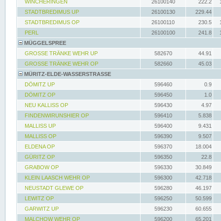
WINCHERINGEN
26100140
222.2
STADTBREDIMUS UP
26100130
229.44
STADTBREDIMUS OP
26100110
230.5
PERL
26100100
241.8
MÜGGELSPREE
GROSSE TRÄNKE WEHR UP
582670
44.91
GROSSE TRÄNKE WEHR OP
582660
45.03
MÜRITZ-ELDE-WASSERSTRASSE
DÖMITZ UP
596460
0.9
DÖMITZ OP
596450
1.0
NEU KALLISS OP
596430
4.97
FINDENWIRUNSHIER OP
596410
5.838
MALLISS UP
596400
9.431
MALLISS OP
596390
9.507
ELDENA OP
596370
18.004
GÜRITZ OP
596350
22.8
GRABOW OP
596330
30.849
KLEIN LAASCH WEHR OP
596300
42.718
NEUSTADT GLEWE OP
596280
46.197
LEWITZ OP
596250
50.599
GARWITZ UP
596230
60.655
MALCHOW WEHR OP
596200
65.201