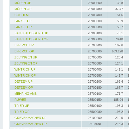
MÜDEN UP
26900500
36.8
MÜDEN OP
26900480
37.47
COCHEM
26900400
51.6
FANKEL UP
26900300
58.9
FANKEL OP
26900280
59.7
SANKT ALDEGUND UP
26900100
78.1
SANKT ALDEGUND OP
26900080
78.48
ENKIRCH UP
26700900
102.6
ENKIRCH OP
26700880
103.128
ZELTINGEN UP
26700600
123.4
ZELTINGEN OP
26700580
124.1
WINTRICH UP
26700400
141.1
WINTRICH OP
26700380
141.7
DETZEM UP
26700200
165.4
DETZEM OP
26700180
167.7
MEHRING AMS
26700100
171.7
RUWER
26500150
185.94
TRIER UP
26500100
195.3
TRIER OP
26500080
196.2
GREVENMACHER UP
26100200
212.5
GREVENMACHER OP
2610180
213.3