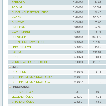
TERBORG
3910020
24.67
POGUM
3950020
35.302
EMDEN NEUE SEESCHLEUSE
3970010
40.45
KNOCK
3990010
50.848
DUKEGAT
3990020
65.69
EMSHÖRN
9340010
74.32
WACHENDORF
3500031
96.71
FUESTRUP
3310010
102.177
RHEINE UNTERSCHLEUSE
3390020
153.03
LINGEN-DARME
3500015
196.2
DALUM
3550040
212.04
RÜHLE
3500070
223.1
VERSEN WEHRDURCHSTICH
3730010
234.78
ESTE
BUXTEHUDE
5950080
0.71
ESTE INNERES SPERRWERK BP
5950081
1.0
ESTE INNERES SPERRWERK AP
5950082
1.0
FINOWKANAL
RUHLSDORF OP
693010
59.2
LEESENBRÜCK OP
693030
61.1
GRAFENBRÜCK OP
693050
63.3