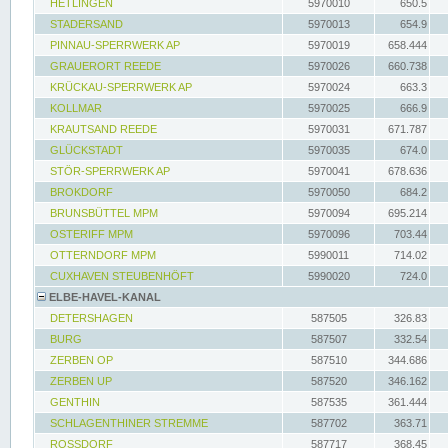
HETLINGEN
5970010
650.5
STADERSAND
5970013
654.9
PINNAU-SPERRWERK AP
5970019
658.444
GRAUERORT REEDE
5970026
660.738
KRÜCKAU-SPERRWERK AP
5970024
663.3
KOLLMAR
5970025
666.9
KRAUTSAND REEDE
5970031
671.787
GLÜCKSTADT
5970035
674.0
STÖR-SPERRWERK AP
5970041
678.636
BROKDORF
5970050
684.2
BRUNSBÜTTEL MPM
5970094
695.214
OSTERIFF MPM
5970096
703.44
OTTERNDORF MPM
5990011
714.02
CUXHAVEN STEUBENHÖFT
5990020
724.0
ELBE-HAVEL-KANAL
DETERSHAGEN
587505
326.83
BURG
587507
332.54
ZERBEN OP
587510
344.686
ZERBEN UP
587520
346.162
GENTHIN
587535
361.444
SCHLAGENTHINER STREMME
587702
363.71
ROSSDORF
587717
368.45