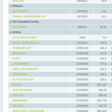
ANKLAM
9660001
89.8
PINNAU
UETERSEN
5970016
9.51
PINNAU-SPERRWERK BP
5970018
18.1
POTSDAMER HAVEL
POTSDAM
580412
26.63
RHEIN
KONSTANZ-RHEIN
3329
0.5
BASEL-RHEINHALLE
2310010
164.3
RHEINWEILER
23300130
186.2
BREISACH
23300320
227.6
RUST
23300580
254.2
OTTENHEIM
23300800
270.6
KEHL-KRONENHOF
23300900
292.2
IFFEZHEIM
23500600
336.2
PLITTERSDORF
23500700
340.2
MAXAU
23700200
362.327
PHILIPPSBURG
23700500
389.33
SPEYER
23700600
400.61
MANNHEIM
23700700
424.733
WORMS
23900200
443.37
NIERSTEIN-OPPENHEIM
23900600
480.606