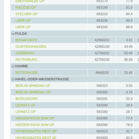
EBERSWALDE OP
693170
77.9
RAGÖSE OP
693190
81.0
STECHER OP
693210
84.4
LIEPE OP
693230
88.9
LIEPE UP
693240
88.9
FULDA
BONAFORTH
42900201
3.61
GUNTERSHAUSEN
42900100
43.99
GREBENAU
42700202
55.49
ROTENBURG
42700100
95.69
HAMME
RITTERHUDE
4940030
25.45
HAVEL-ODER-WASSERSTRASSE
BERLIN-SPANDAU UP
580310
0.55
BERLIN-SPANDAU OP
580300
0.76
BORGSDORF
581591
20.3
LEHNITZ UP
581590
28.4
LEHNITZ OP
581580
28.7
NIEDERFINOW SHW OP
692080
77.4
NIEDERFINOW SHW UP
692090
78.0
HOHENSAATEN WEST BP
603310
92.7
HOHENSAATEN WEST AP
603400
93.0