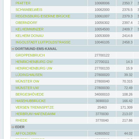
PFATTER
10068006
2350.7
SCHWABELWEIS
10062000
2376.5
REGENSBURG EISERNE BRÜCKE
10061007
2379.3
OBERNDORF
10056302
2397.4
KELHEIMWINZER
10054500
2409.7
KELHEIM DONAU
10053009
2414.8
INGOLSTADT LUITPOLDSTRASSE
10046105
2458.3
DORTMUND-EMS-KANAL
GROPPENBRUCH
27700122
HENRICHENBURG OW
27700111
14.3
HENRICHENBURG UW
27700133
15.9
LÜDINGHAUSEN
27800020
39.32
MÜNSTER OW
27800040
70.315
MÜNSTER UW
27800030
72.49
BERGESHÖVEDE
34000010
108.26
HASEHUBBRÜCKE
3690010
166.42
VERSEN TRENNSPITZE
25463
171.309
HERBRUM HAFENDAMM
3770030
213.07
RHEDE
3770040
217.86
EDER
AFFOLDERN
42800502
44.02