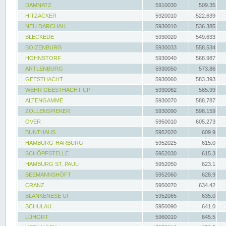
DAMNATZ
5910030
509.35
HITZACKER
5920010
522.639
NEU DARCHAU
5930010
536.385
BLECKEDE
5930020
549.633
BOIZENBURG
5930033
558.534
HOHNSTORF
5930040
568.987
ARTLENBURG
5930050
573.86
GEESTHACHT
5930060
583.393
WEHR GEESTHACHT UP
5930062
585.99
ALTENGAMME
5930070
588.787
ZOLLENSPIEKER
5930090
598.159
OVER
5950010
605.273
BUNTHAUS
5952020
609.9
HAMBURG-HARBURG
5952025
615.0
SCHÖPFSTELLE
5952030
615.3
HAMBURG ST. PAULI
5952050
623.1
SEEMANNSHÖFT
5952060
628.9
CRANZ
5950070
634.42
BLANKENESE UF
5952065
635.0
SCHULAU
5950090
641.0
LÜHORT
5960010
645.5