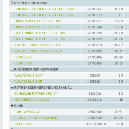
RHEIN-HERNE-KANAL
DUISBURG-MEIDERICH SCHLEUSE OW
27700262
0.869
DUISBURG-MEIDERICH SCHLEUSE UW
27700273
1.1
OBERHAUSEN SCHLEUSE UW
27700251
5.189
OBERHAUSEN SCHLEUSE OW
27700240
5.734
GELSENKIRCHEN SCHLEUSE UW
27700230
23.069
GELSENKIRCHEN SCHLEUSE OW
27700229
23.566
WANNE EICKEL SCHLEUSE UW
27700218
30.907
WANNE EICKEL SCHLEUSE OW
27700193
31.47
HERNE UW
27700160
36.825
HERNE OW
27700150
37.35
RHEINSBERGER GEWÄSSER
WOLFSBRUCH OP
589000
2.3
WOLFSBRUCH UP
589010
2.5
ROTHENSEER-VERBINDUNGSKANAL
SCHLEUSE ROTHENSEE UP
3101016
1.3
MAGDEBURG-RO NWS
13101016
4.15
RUHR
RUHRWEHR OW
27600090
2.961
SCHLOSSBRÜCKE MÜLHEIM
27600030
12.183
HATTINGEN
2769510000100
56.9