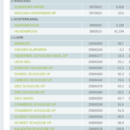
KRÜCKAU
ELMSHORN HAFEN
5970022
0.028
KRÜCKAU-SPERRWERK BP
5970023
10.5
KÜSTENKANAL
HUNDSMÜHLEN
4960020
5.188
HILKENBROOK
3800010
41.194
LAHN
MARBURG
25830056
-38.7
GIESSEN KLÄRWERK
25800100
-3.2
NIEDERBIEL SCHLEUSE KANAL OP
25800177
19.3
LEUN NEU
25800200
25.1
FÜRFURT SCHLEUSE UP
25800300
51.2
RUNKEL SCHLEUSE UP
25800400
65.3
LIMBURG SCHLEUSE UP
25800440
76.6
DIEZ SCHLEUSE OP
25800478
83.2
DIEZ SCHLEUSE UP
25800480
83.2
DIEZ HAFEN
25800500
83.7
CRAMBERG SCHLEUSE OP
25800538
91.8
CRAMBERG SCHLEUSE UP
25800540
91.8
SCHEIDT SCHLEUSE OP
25800558
96.8
SCHEIDT SCHLEUSE UP
25800560
96.8
KALKOFEN SCHLEUSE OP
25800578
105.6