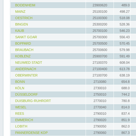
BODENHEIM
23900620
489.0
MAINZ
25100100
498.27
OESTRICH
25100300
518.08
BINGEN
25300200
528.36
KAUB
25700100
546.23
SANKT GOAR
25700300
556.43
BOPPARD
25700500
570.45
BRAUBACH
25700600
579.98
KOBLENZ
25900700
591.49
NEUWIED STADT
27100370
608.04
ANDERNACH
27100400
613.78
OBERWINTER
27100700
638.19
BONN
2710080
654.8
KÖLN
2730010
688.0
DÜSSELDORF
2750010
744.2
DUISBURG-RUHRORT
2770010
780.8
WESEL
2770040
814.0
REES
2790010
837.4
EMMERICH
2790020
851.9
LOBITH
2790050
862.0
PANNERDENSE KOP
2790060
867.3