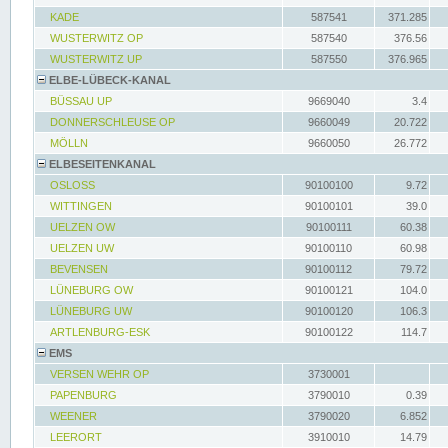
KADE
587541
371.285
WUSTERWITZ OP
587540
376.56
WUSTERWITZ UP
587550
376.965
ELBE-LÜBECK-KANAL
BÜSSAU UP
9669040
3.4
DONNERSCHLEUSE OP
9660049
20.722
MÖLLN
9660050
26.772
ELBESEITENKANAL
OSLOSS
90100100
9.72
WITTINGEN
90100101
39.0
UELZEN OW
90100111
60.38
UELZEN UW
90100110
60.98
BEVENSEN
90100112
79.72
LÜNEBURG OW
90100121
104.0
LÜNEBURG UW
90100120
106.3
ARTLENBURG-ESK
90100122
114.7
EMS
VERSEN WEHR OP
3730001
PAPENBURG
3790010
0.39
WEENER
3790020
6.852
LEERORT
3910010
14.79