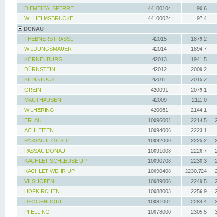
DIEMELTALSPERRE
44100104
90.6
WILHELMSBRÜCKE
44100024
97.4
DONAU
THEBNERSTRASSL
42015
1879.2
WILDUNGSMAUER
42014
1894.7
KORNEUBURG
42013
1941.5
DÜRNSTEIN
42012
2009.2
KIENSTOCK
42011
2015.2
GREIN
420091
2079.1
MAUTHAUSEN
42009
2111.0
WILHERING
420061
2144.1
ERLAU
10096001
2214.5
ACHLEITEN
10094006
2223.1
PASSAU ILZSTADT
10092000
2225.2
PASSAU DONAU
10091008
2226.7
KACHLET SCHLEUSE UP
10090708
2230.3
KACHLET WEHR UP
10090408
2230.724
VILSHOFEN
10089006
2249.5
HOFKIRCHEN
10088003
2256.9
DEGGENDORF
10081004
2284.4
PFELLING
10078000
2305.5