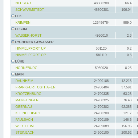
NEUSTADT
48800200
66.4
SCHWARMSTEDT
48800301
106.04
LEK
KRIMPEN
123456784
989.0
LESUM
WASSERHORST
4930010
2.3
LYCHENER GEWÄSSER
HIMMELPFORT UP
581120
0.2
HIMMELPFORT OP
581110
0.3
LÜHE
HORNEBURG
5960020
0.25
MAIN
RAUNHEIM
24900108
12.213
FRANKFURT OSTHAFEN
24700404
37.591
KROTZENBURG
24700335
63.23
MAINFLINGEN
24700325
76.43
OBERNAU
24700302
92.385
KLEINHEUBACH
24700200
121.7
FAULBACH
24700109
146.6
WERTHEIM
24709089
156.96
STEINBACH
24500100
200.52