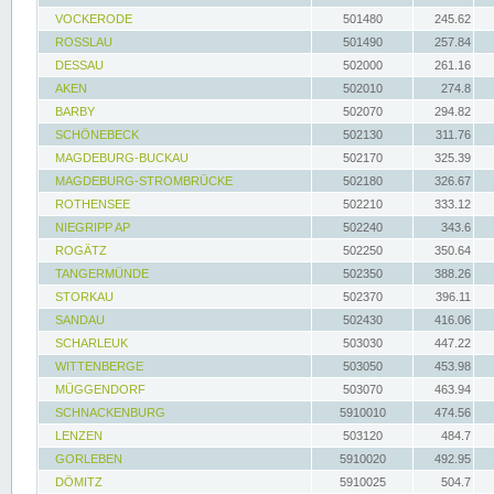
VOCKERODE
501480
245.62
ROSSLAU
501490
257.84
DESSAU
502000
261.16
AKEN
502010
274.8
BARBY
502070
294.82
SCHÖNEBECK
502130
311.76
MAGDEBURG-BUCKAU
502170
325.39
MAGDEBURG-STROMBRÜCKE
502180
326.67
ROTHENSEE
502210
333.12
NIEGRIPP AP
502240
343.6
ROGÄTZ
502250
350.64
TANGERMÜNDE
502350
388.26
STORKAU
502370
396.11
SANDAU
502430
416.06
SCHARLEUK
503030
447.22
WITTENBERGE
503050
453.98
MÜGGENDORF
503070
463.94
SCHNACKENBURG
5910010
474.56
LENZEN
503120
484.7
GORLEBEN
5910020
492.95
DÖMITZ
5910025
504.7