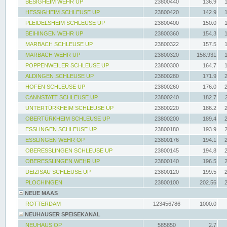
BESIGHEIM WEHR UP
23800440
136.9
HESSIGHEIM SCHLEUSE UP
23800420
142.9
PLEIDELSHEIM SCHLEUSE UP
23800400
150.0
BEIHINGEN WEHR UP
23800360
154.3
MARBACH SCHLEUSE UP
23800322
157.5
MARBACH WEHR UP
23800320
158.931
POPPENWEILER SCHLEUSE UP
23800300
164.7
ALDINGEN SCHLEUSE UP
23800280
171.9
HOFEN SCHLEUSE UP
23800260
176.0
CANNSTATT SCHLEUSE UP
23800240
182.7
UNTERTÜRKHEIM SCHLEUSE UP
23800220
186.2
OBERTÜRKHEIM SCHLEUSE UP
23800200
189.4
ESSLINGEN SCHLEUSE UP
23800180
193.9
ESSLINGEN WEHR OP
23800176
194.1
OBERESSLINGEN SCHLEUSE UP
23800145
194.8
OBERESSLINGEN WEHR UP
23800140
196.5
DEIZISAU SCHLEUSE UP
23800120
199.5
PLOCHINGEN
23800100
202.56
NEUE MAAS
ROTTERDAM
123456786
1000.0
NEUHAUSER SPEISEKANAL
NEUHAUS OP
585850
2.7