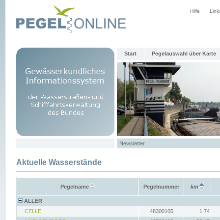
Hilfe
Link
Start
Pegelauswahl über Karte
Newsletter
Aktuelle Wasserstände
Pegelname
Pegelnummer
km
ALLER
CELLE
48300105
1.74