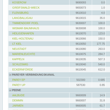
KOSEROW
9690093
0.0
GREIFSWALD-WIECK
9650073
1.0
FLENSBURG
9610010
4.0
LANGBALLIGAU
9610015
35.0
TIMMENDORF POEL
9630007
100.0
WISMAR-BAUMHAUS
9630008
100.0
HEILIGENHAFEN
9610070
123.0
KIEL-HOLTENAU
9610066
150.0
LT KIEL
9610050
177.75
NEUSTADT
9610080
263.0
MARIENLEUCHTE
9610075
284.7
KAPPELN
9610035
507.3
SCHLESWIG
9610040
540.0
ECKERNFÖRDE
9610045
612.0
PAREYER VERBINDUNGSKANAL
PAREY EP
502300
0.685
PAREY UP
587530
0.85
PEENE
AALBUDE
9660009
14.9
DEMMIN
9660007
31.8
JARMEN
9660005
61.7