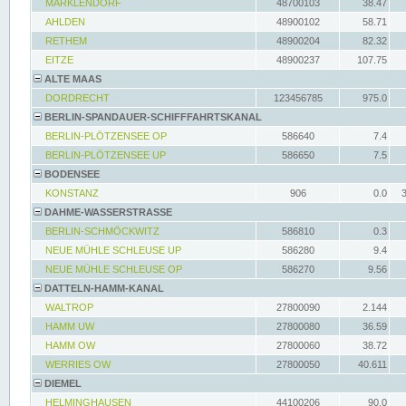
MARKLENDORF
48700103
38.47
AHLDEN
48900102
58.71
RETHEM
48900204
82.32
EITZE
48900237
107.75
ALTE MAAS
DORDRECHT
123456785
975.0
BERLIN-SPANDAUER-SCHIFFFAHRTSKANAL
BERLIN-PLÖTZENSEE OP
586640
7.4
BERLIN-PLÖTZENSEE UP
586650
7.5
BODENSEE
KONSTANZ
906
0.0
DAHME-WASSERSTRASSE
BERLIN-SCHMÖCKWITZ
586810
0.3
NEUE MÜHLE SCHLEUSE UP
586280
9.4
NEUE MÜHLE SCHLEUSE OP
586270
9.56
DATTELN-HAMM-KANAL
WALTROP
27800090
2.144
HAMM UW
27800080
36.59
HAMM OW
27800060
38.72
WERRIES OW
27800050
40.611
DIEMEL
HELMINGHAUSEN
44100206
90.0