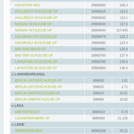
KALKOFEN NEU
25800600
106.4
HOLLERICH SCHLEUSE OP
25800618
113.0
HOLLERICH SCHLEUSE UP
25800620
113.1
NASSAU SCHLEUSE OP
25800638
117.6
NASSAU SCHLEUSE UP
25800640
117.643
DAUSENAU SCHLEUSE OP
25800678
122.3
DAUSENAU SCHLEUSE UP
25800680
122.4
BAD EMS WEHR OP
25800690
125.9
BAD EMS SCHLEUSE UP
25800700
127.0
LAHNSTEIN SCHLEUSE OP
25800798
135.9
LAHNSTEIN SCHLEUSE UP
25800800
136.0
LANDWEHRKANAL
BERLIN-UNTERSCHLEUSE UP
586630
1.61
BERLIN-UNTERSCHLEUSE OP
586620
1.71
BERLIN-OBERSCHLEUSE UP
586610
10.51
BERLIN-OBERSCHLEUSE OP
586600
10.62
LEDA
DREYSCHLOOT
3880010
0.73
LEDASPERRWERK UP
3880050
21.125
LEINE
HERRENHAUSEN
48800108
25.12