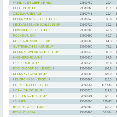
WIEBLINGEN WEHR UP NEU
23800780
22.4
HEIDELBERG UP
23800760
26.1
ZIEGELHAUSEN AMS
23800745
29.4
NECKARGEMÜND SCHLEUSE UP
23800740
30.8
NECKARSTEINACH SCHLEUSE UP
23800720
39.1
HIRSCHHORN SCHLEUSE UP
23800700
47.5
ROCKENAU SKA
23800690
60.7
ROCKENAU SCHLEUSE UP
23800680
61.3
GUTTENBACH SCHLEUSE UP
23800660
72.1
NECKARZIMMERN SCHLEUSE UP
23800640
85.9
HASSMERSHEIM AMS
23800630
87.5
GUNDELSHEIM UP
23800620
93.8
KOCHENDORF SCHLEUSE UP
23800600
103.8
NECKARSULM WEHR UP
23800580
107.0
HEILBRONN SCHLEUSE UP
23800560
113.3
HORKHEIM SCHLEUSE UP
23800557
117.435
HORKHEIM WEHR UP
23800520
119.8
LAUFFEN SCHLEUSE UP
23800501
125.1
LAUFFEN
23800500
125.43
BESIGHEIM SCHLEUSE UP
23800480
136.2
BESIGHEIM SKA
23800460
136.284