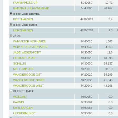
FAHRENHOLZ UP
5940060
17.71
ILMENAU SPERRWERK AP
5940080
28.467
ITTER ZUR DIEMEL
KOTTHAUSEN
44100013
3.4
ITTER ZUR EDER
HERZHAUSEN
42800218
1.3
JADE
WHV ALTER VORHAFEN
9440020
1.565
WHV NEUER VORHAFEN
9440030
4.053
JADE-WESER-PORT
9430050
11.6
HOOKSIELPLATE
9430020
18.098
SCHILLIG
9430030
24.137
MELLUMPLATE
9420010
31.13
WANGEROOGE OST
9420020
34.999
WANGEROOGE NORD
9420030
41.049
WANGEROOGE WEST
9420040
43.208
KLEINES HAFF
WOLGAST
9650080
0.0
KARNIN
9690084
0.0
KARLSHAGEN
9690085
0.0
UECKERMÜNDE
9690088
0.0