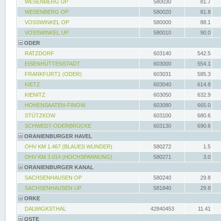
WESENBERG UP
580030
81.7
WESENBERG OP
580020
81.8
VOSSWINKEL OP
580000
88.1
VOSSWINKEL UP
580010
90.0
ODER
RATZDORF
603140
542.5
EISENHÜTTENSTADT
603000
554.1
FRANKFURT1 (ODER)
603031
585.3
KIETZ
603040
614.8
KIENITZ
603050
632.9
HOHENSAATEN-FINOW
603080
665.0
STÜTZKOW
603100
680.6
SCHWEDT-ODERBRÜCKE
603130
690.6
ORANIENBURGER HAVEL
OHV KM 1.467 (BLAUES WUNDER)
580272
1.5
OHV KM 3.014 (HOCHSPANNUNG)
580271
3.0
ORANIENBURGER KANAL
SACHSENHAUSEN OP
580240
29.8
SACHSENHAUSEN UP
581840
29.8
ORKE
DALWIGKSTHAL
42840453
11.41
OSTE