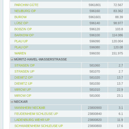
PARCHIM GÜTE
5961801
72.567
NEUBURG OP
596160
83.362
BUROW
5961601
88.39
LÜBZ OP
596140
98.977
BOBZIN OP
596120
103.8
BARKOW OP
596100
114.086
PLAU UP
596090
120.004
PLAU OP
596080
120.08
WAREN
596030
151.975
MÜRITZ-HAVEL-WASSERSTRASSE
STRASEN OP
581060
2.7
STRASEN UP
581070
2.7
DIEMITZ OP
581020
13.7
DIEMITZ UP
581030
13.7
MIROW UP
581010
22.9
MIROW OP
581000
23.1
NECKAR
MANNHEIM NECKAR
23800900
3.1
FEUDENHEIM SCHLEUSE UP
23800840
6.1
LADENBURG WEHR UP
23800820
11.9
SCHWABENHEIM SCHLEUSE UP
23800800
17.6