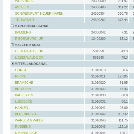
WÜRZBURG
24300600
251.97
ASTHEIM
24300406
311.22
SCHWEINFURT NEUER HAFEN
24300304
330.78
TRUNSTADT
24300202
378.44
MAIN-DONAU-KANAL
BAMBERG
24300042
7.31
RIEDENBURG_UP
13409200
151.2
MALZER KANAL
LIEBENWALDE UP
581550
43.3
LIEBENWALDE OP
581540
45.3
MITTELLANDKANAL
HÖRSTEL
31010010
0.6
RECKE
31010011
12.595
BRAMSCHE
31010020
31.95
BROXTEN
31010032
47.43
BAD ESSEN
31010030
60.8
LÜBBECKE
31010031
80.1
HAHLEN
31010041
98.09
BERENBUSCH
31010042
106.732
WARBER GRABEN
31010040
111.75
RUSBEND
31010043
112.16
NIENBRÜGGE
31010044
126.7