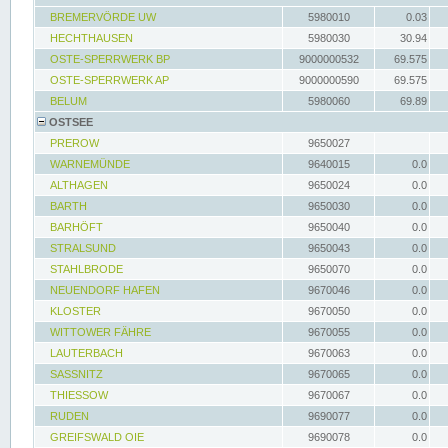
BREMERVÖRDE UW
5980010
0.03
HECHTHAUSEN
5980030
30.94
OSTE-SPERRWERK BP
9000000532
69.575
OSTE-SPERRWERK AP
9000000590
69.575
BELUM
5980060
69.89
OSTSEE
PREROW
9650027
WARNEMÜNDE
9640015
0.0
ALTHAGEN
9650024
0.0
BARTH
9650030
0.0
BARHÖFT
9650040
0.0
STRALSUND
9650043
0.0
STAHLBRODE
9650070
0.0
NEUENDORF HAFEN
9670046
0.0
KLOSTER
9670050
0.0
WITTOWER FÄHRE
9670055
0.0
LAUTERBACH
9670063
0.0
SASSNITZ
9670065
0.0
THIESSOW
9670067
0.0
RUDEN
9690077
0.0
GREIFSWALD OIE
9690078
0.0