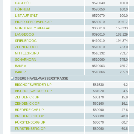
DAGEBÜLL
9570040
100.0
HÖRNUM
9570050
100.0
LIST AUF SYLT
9570070
100.0
EIDER-SPERRWERK AP
9530010
109.617
NORDERNEY RIFFGAT
9360010
159.333
LANGEOOG
9390010
182.129
SPIEKEROOG
9410010
194.374
ZEHNERLOCH
9510010
733.0
MITTELGRUND
9510132
733.7
SCHARHÖRN
9510060
745.0
BAKE A
9510063
755.7
BAKE Z
9510066
755.9
OBERE HAVEL-WASSERSTRASSE
BISCHOFSWERDER UP
581530
4.2
BISCHOFSWERDER OP
581520
4.5
ZEHDENICK UP
580170
15.8
ZEHDENICK OP
580160
16.1
BREDEREICHE UP
580090
47.6
BREDEREICHE OP
580080
48.0
FÜRSTENBERG UP
580070
60.7
FÜRSTENBERG OP
580060
60.8