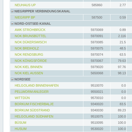
NEUHAUS UP
585860
2.77
NIEGRIPPER VERBINDUNGSKANAL
NIEGRIPP BP
587500
0.59
NORD-OSTSEE-KANAL
AWK STROHBRÜCK
5970069
0.89
NOK BRUNSBÜTTEL
5970091
2.116
NOK DÜKERSWISCH
5970085
21.5
NOK BREIHOLZ
5970075
48.5
NOK RENDSBURG
5970074
63.5
NOK KÖNIGSFÖRDE
5970067
79.63
NOK KIEL BINNEN
5979020
97.76
NOK KIEL AUSSEN
5650068
98.13
NORDSEE
HELGOLAND BINNENHAFEN
9510070
0.0
PELLWORM ANLEGER
9550021
0.0
WITTDÜN
9570010
0.0
BORKUM FISCHERBALJE
9340020
83.5
BORKUM SÜDSTRAND
9340030
89.23
HELGOLAND SÜDHAFEN
9510075
100.0
BÜSUM
9510095
100.0
HUSUM
9530020
100.0