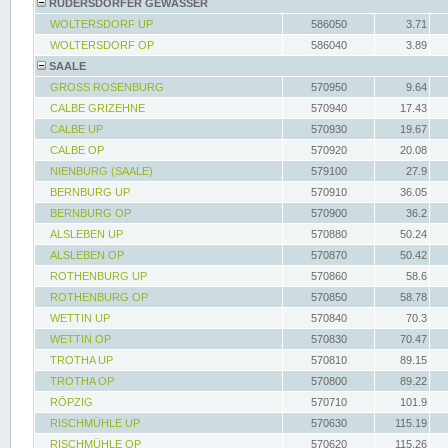
RÜDERSDORFER GEWÄSSER
WOLTERSDORF UP
586050
3.71
WOLTERSDORF OP
586040
3.89
SAALE
GROSS ROSENBURG
570950
9.64
CALBE GRIZEHNE
570940
17.43
CALBE UP
570930
19.67
CALBE OP
570920
20.08
NIENBURG (SAALE)
579100
27.9
BERNBURG UP
570910
36.05
BERNBURG OP
570900
36.2
ALSLEBEN UP
570880
50.24
ALSLEBEN OP
570870
50.42
ROTHENBURG UP
570860
58.6
ROTHENBURG OP
570850
58.78
WETTIN UP
570840
70.3
WETTIN OP
570830
70.47
TROTHA UP
570810
89.15
TROTHA OP
570800
89.22
RÖPZIG
570710
101.9
RISCHMÜHLE UP
570630
115.19
RISCHMÜHLE OP
570620
115.26