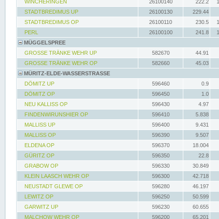
WINCHERINGEN
26100140
222.2
STADTBREDIMUS UP
26100130
229.44
STADTBREDIMUS OP
26100110
230.5
PERL
26100100
241.8
MÜGGELSPREE
GROSSE TRÄNKE WEHR UP
582670
44.91
GROSSE TRÄNKE WEHR OP
582660
45.03
MÜRITZ-ELDE-WASSERSTRASSE
DÖMITZ UP
596460
0.9
DÖMITZ OP
596450
1.0
NEU KALLISS OP
596430
4.97
FINDENWIRUNSHIER OP
596410
5.838
MALLISS UP
596400
9.431
MALLISS OP
596390
9.507
ELDENA OP
596370
18.004
GÜRITZ OP
596350
22.8
GRABOW OP
596330
30.849
KLEIN LAASCH WEHR OP
596300
42.718
NEUSTADT GLEWE OP
596280
46.197
LEWITZ OP
596250
50.599
GARWITZ UP
596230
60.655
MALCHOW WEHR OP
596200
65.201