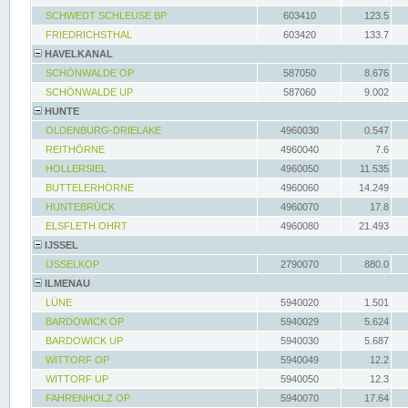
SCHWEDT SCHLEUSE BP
603410
123.5
FRIEDRICHSTHAL
603420
133.7
HAVELKANAL
SCHÖNWALDE OP
587050
8.676
SCHÖNWALDE UP
587060
9.002
HUNTE
OLDENBURG-DRIELAKE
4960030
0.547
REITHÖRNE
4960040
7.6
HOLLERSIEL
4960050
11.535
BUTTELERHÖRNE
4960060
14.249
HUNTEBRÜCK
4960070
17.8
ELSFLETH OHRT
4960080
21.493
IJSSEL
IJSSELKOP
2790070
880.0
ILMENAU
LÜNE
5940020
1.501
BARDOWICK OP
5940029
5.624
BARDOWICK UP
5940030
5.687
WITTORF OP
5940049
12.2
WITTORF UP
5940050
12.3
FAHRENHOLZ OP
5940070
17.64