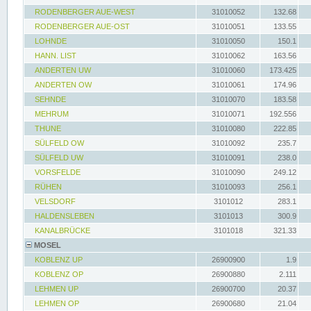
RODENBERGER AUE-WEST
31010052
132.68
RODENBERGER AUE-OST
31010051
133.55
LOHNDE
31010050
150.1
HANN. LIST
31010062
163.56
ANDERTEN UW
31010060
173.425
ANDERTEN OW
31010061
174.96
SEHNDE
31010070
183.58
MEHRUM
31010071
192.556
THUNE
31010080
222.85
SÜLFELD OW
31010092
235.7
SÜLFELD UW
31010091
238.0
VORSFELDE
31010090
249.12
RÜHEN
31010093
256.1
VELSDORF
3101012
283.1
HALDENSLEBEN
3101013
300.9
KANALBRÜCKE
3101018
321.33
MOSEL
KOBLENZ UP
26900900
1.9
KOBLENZ OP
26900880
2.111
LEHMEN UP
26900700
20.37
LEHMEN OP
26900680
21.04