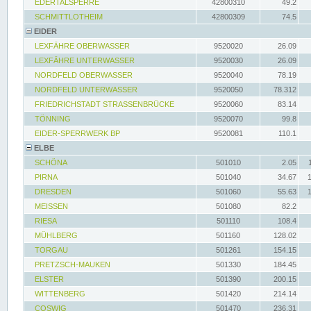
EDERTALSPERRE
42800310
49.2
SCHMITTLOTHEIM
42800309
74.5
EIDER
LEXFÄHRE OBERWASSER
9520020
26.09
LEXFÄHRE UNTERWASSER
9520030
26.09
NORDFELD OBERWASSER
9520040
78.19
NORDFELD UNTERWASSER
9520050
78.312
FRIEDRICHSTADT STRASSENBRÜCKE
9520060
83.14
TÖNNING
9520070
99.8
EIDER-SPERRWERK BP
9520081
110.1
ELBE
SCHÖNA
501010
2.05
PIRNA
501040
34.67
DRESDEN
501060
55.63
MEISSEN
501080
82.2
RIESA
501110
108.4
MÜHLBERG
501160
128.02
TORGAU
501261
154.15
PRETZSCH-MAUKEN
501330
184.45
ELSTER
501390
200.15
WITTENBERG
501420
214.14
COSWIG
501470
236.31