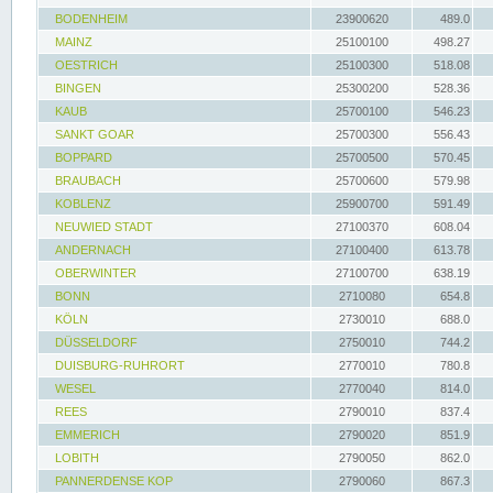
BODENHEIM
23900620
489.0
MAINZ
25100100
498.27
OESTRICH
25100300
518.08
BINGEN
25300200
528.36
KAUB
25700100
546.23
SANKT GOAR
25700300
556.43
BOPPARD
25700500
570.45
BRAUBACH
25700600
579.98
KOBLENZ
25900700
591.49
NEUWIED STADT
27100370
608.04
ANDERNACH
27100400
613.78
OBERWINTER
27100700
638.19
BONN
2710080
654.8
KÖLN
2730010
688.0
DÜSSELDORF
2750010
744.2
DUISBURG-RUHRORT
2770010
780.8
WESEL
2770040
814.0
REES
2790010
837.4
EMMERICH
2790020
851.9
LOBITH
2790050
862.0
PANNERDENSE KOP
2790060
867.3