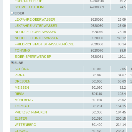
EDERTALSPERRE
42800310
49.2
SCHMITTLOTHEIM
42800309
74.5
EIDER
LEXFÄHRE OBERWASSER
9520020
26.09
LEXFÄHRE UNTERWASSER
9520030
26.09
NORDFELD OBERWASSER
9520040
78.19
NORDFELD UNTERWASSER
9520050
78.312
FRIEDRICHSTADT STRASSENBRÜCKE
9520060
83.14
TÖNNING
9520070
99.8
EIDER-SPERRWERK BP
9520081
110.1
ELBE
SCHÖNA
501010
2.05
PIRNA
501040
34.67
1
DRESDEN
501060
55.63
1
MEISSEN
501080
82.2
RIESA
501110
108.4
MÜHLBERG
501160
128.02
TORGAU
501261
154.15
PRETZSCH-MAUKEN
501330
184.45
ELSTER
501390
200.15
WITTENBERG
501420
214.14
COSWIG
501470
236.31