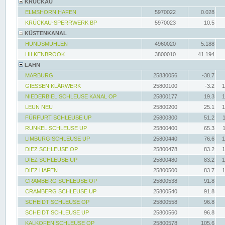
KRÜCKAU
ELMSHORN HAFEN
5970022
0.028
KRÜCKAU-SPERRWERK BP
5970023
10.5
KÜSTENKANAL
HUNDSMÜHLEN
4960020
5.188
HILKENBROOK
3800010
41.194
LAHN
MARBURG
25830056
-38.7
GIESSEN KLÄRWERK
25800100
-3.2
1
NIEDERBIEL SCHLEUSE KANAL OP
25800177
19.3
1
LEUN NEU
25800200
25.1
1
FÜRFURT SCHLEUSE UP
25800300
51.2
RUNKEL SCHLEUSE UP
25800400
65.3
LIMBURG SCHLEUSE UP
25800440
76.6
1
DIEZ SCHLEUSE OP
25800478
83.2
1
DIEZ SCHLEUSE UP
25800480
83.2
1
DIEZ HAFEN
25800500
83.7
1
CRAMBERG SCHLEUSE OP
25800538
91.8
CRAMBERG SCHLEUSE UP
25800540
91.8
SCHEIDT SCHLEUSE OP
25800558
96.8
SCHEIDT SCHLEUSE UP
25800560
96.8
KALKOFEN SCHLEUSE OP
25800578
105.6