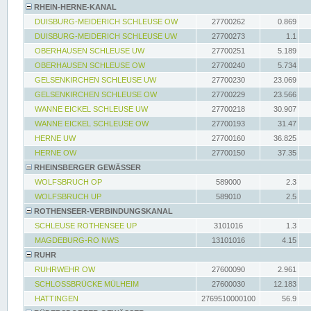
RHEIN-HERNE-KANAL
DUISBURG-MEIDERICH SCHLEUSE OW
27700262
0.869
DUISBURG-MEIDERICH SCHLEUSE UW
27700273
1.1
OBERHAUSEN SCHLEUSE UW
27700251
5.189
OBERHAUSEN SCHLEUSE OW
27700240
5.734
GELSENKIRCHEN SCHLEUSE UW
27700230
23.069
GELSENKIRCHEN SCHLEUSE OW
27700229
23.566
WANNE EICKEL SCHLEUSE UW
27700218
30.907
WANNE EICKEL SCHLEUSE OW
27700193
31.47
HERNE UW
27700160
36.825
HERNE OW
27700150
37.35
RHEINSBERGER GEWÄSSER
WOLFSBRUCH OP
589000
2.3
WOLFSBRUCH UP
589010
2.5
ROTHENSEER-VERBINDUNGSKANAL
SCHLEUSE ROTHENSEE UP
3101016
1.3
MAGDEBURG-RO NWS
13101016
4.15
RUHR
RUHRWEHR OW
27600090
2.961
SCHLOSSBRÜCKE MÜLHEIM
27600030
12.183
HATTINGEN
2769510000100
56.9