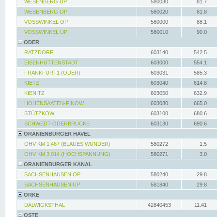
WESENBERG UP
580030
81.7
WESENBERG OP
580020
81.8
VOSSWINKEL OP
580000
88.1
VOSSWINKEL UP
580010
90.0
ODER
RATZDORF
603140
542.5
EISENHÜTTENSTADT
603000
554.1
FRANKFURT1 (ODER)
603031
585.3
KIETZ
603040
614.8
KIENITZ
603050
632.9
HOHENSAATEN-FINOW
603080
665.0
STÜTZKOW
603100
680.6
SCHWEDT-ODERBRÜCKE
603130
690.6
ORANIENBURGER HAVEL
OHV KM 1.467 (BLAUES WUNDER)
580272
1.5
OHV KM 3.014 (HOCHSPANNUNG)
580271
3.0
ORANIENBURGER KANAL
SACHSENHAUSEN OP
580240
29.8
SACHSENHAUSEN UP
581840
29.8
ORKE
DALWIGKSTHAL
42840453
11.41
OSTE