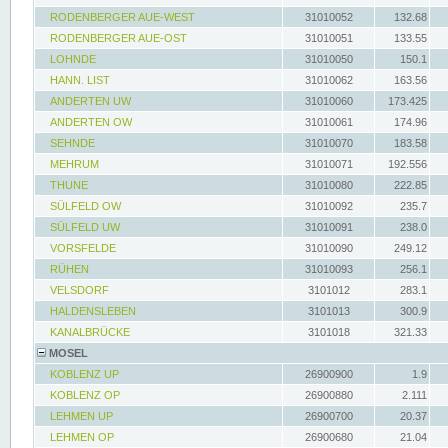
RODENBERGER AUE-WEST
31010052
132.68
RODENBERGER AUE-OST
31010051
133.55
LOHNDE
31010050
150.1
HANN. LIST
31010062
163.56
ANDERTEN UW
31010060
173.425
ANDERTEN OW
31010061
174.96
SEHNDE
31010070
183.58
MEHRUM
31010071
192.556
THUNE
31010080
222.85
SÜLFELD OW
31010092
235.7
SÜLFELD UW
31010091
238.0
VORSFELDE
31010090
249.12
RÜHEN
31010093
256.1
VELSDORF
3101012
283.1
HALDENSLEBEN
3101013
300.9
KANALBRÜCKE
3101018
321.33
MOSEL
KOBLENZ UP
26900900
1.9
KOBLENZ OP
26900880
2.111
LEHMEN UP
26900700
20.37
LEHMEN OP
26900680
21.04