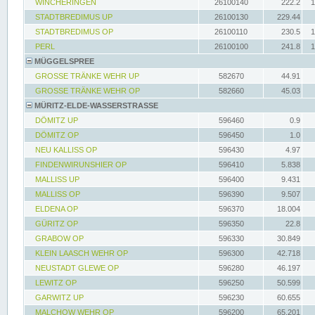
WINCHERINGEN
26100140
222.2
1
STADTBREDIMUS UP
26100130
229.44
STADTBREDIMUS OP
26100110
230.5
1
PERL
26100100
241.8
1
MÜGGELSPREE
GROSSE TRÄNKE WEHR UP
582670
44.91
GROSSE TRÄNKE WEHR OP
582660
45.03
MÜRITZ-ELDE-WASSERSTRASSE
DÖMITZ UP
596460
0.9
DÖMITZ OP
596450
1.0
NEU KALLISS OP
596430
4.97
FINDENWIRUNSHIER OP
596410
5.838
MALLISS UP
596400
9.431
MALLISS OP
596390
9.507
ELDENA OP
596370
18.004
GÜRITZ OP
596350
22.8
GRABOW OP
596330
30.849
KLEIN LAASCH WEHR OP
596300
42.718
NEUSTADT GLEWE OP
596280
46.197
LEWITZ OP
596250
50.599
GARWITZ UP
596230
60.655
MALCHOW WEHR OP
596200
65.201