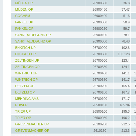
MÜDEN UP
26900500
36.8
MÜDEN OP
26900480
37.47
COCHEM
26900400
51.6
FANKEL UP
26900300
58.9
FANKEL OP
26900280
59.7
SANKT ALDEGUND UP
26900100
78.1
SANKT ALDEGUND OP
26900080
78.48
ENKIRCH UP
26700900
102.6
ENKIRCH OP
26700880
103.128
ZELTINGEN UP
26700600
123.4
ZELTINGEN OP
26700580
124.1
WINTRICH UP
26700400
141.1
1
WINTRICH OP
26700380
141.7
1
DETZEM UP
26700200
165.4
DETZEM OP
26700180
167.7
MEHRING AMS
26700100
171.7
RUWER
26500150
185.94
1
TRIER UP
26500100
195.3
1
TRIER OP
26500080
196.2
1
GREVENMACHER UP
26100200
212.5
1
GREVENMACHER OP
2610180
213.3
1