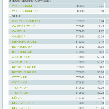
RÜDERSDORFER GEWÄSSER
WOLTERSDORF UP
586050
3.71
WOLTERSDORF OP
586040
3.89
SAALE
GROSS ROSENBURG
570950
9.64
CALBE GRIZEHNE
570940
17.43
CALBE UP
570930
19.67
CALBE OP
570920
20.08
NIENBURG (SAALE)
579100
27.9
BERNBURG UP
570910
36.05
BERNBURG OP
570900
36.2
ALSLEBEN UP
570880
50.24
ALSLEBEN OP
570870
50.42
ROTHENBURG UP
570860
58.6
ROTHENBURG OP
570850
58.78
WETTIN UP
570840
70.3
WETTIN OP
570830
70.47
TROTHA UP
570810
89.15
TROTHA OP
570800
89.22
RÖPZIG
570710
101.9
RISCHMÜHLE UP
570630
115.19
RISCHMÜHLE OP
570620
115.26