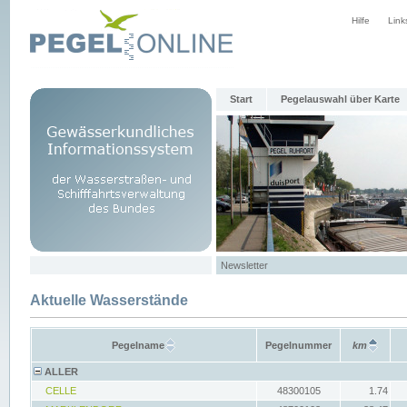
Hilfe
Link
Start
Pegelauswahl über Karte
Newsletter
Aktuelle Wasserstände
Pegelname
Pegelnummer
km
ALLER
CELLE
48300105
1.74