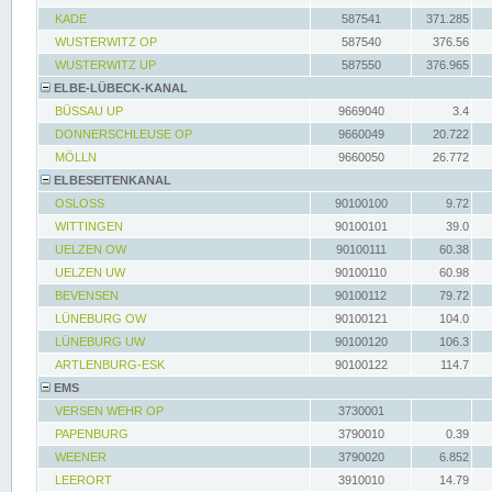
KADE
587541
371.285
WUSTERWITZ OP
587540
376.56
WUSTERWITZ UP
587550
376.965
ELBE-LÜBECK-KANAL
BÜSSAU UP
9669040
3.4
DONNERSCHLEUSE OP
9660049
20.722
MÖLLN
9660050
26.772
ELBESEITENKANAL
OSLOSS
90100100
9.72
WITTINGEN
90100101
39.0
UELZEN OW
90100111
60.38
UELZEN UW
90100110
60.98
BEVENSEN
90100112
79.72
LÜNEBURG OW
90100121
104.0
LÜNEBURG UW
90100120
106.3
ARTLENBURG-ESK
90100122
114.7
EMS
VERSEN WEHR OP
3730001
PAPENBURG
3790010
0.39
WEENER
3790020
6.852
LEERORT
3910010
14.79