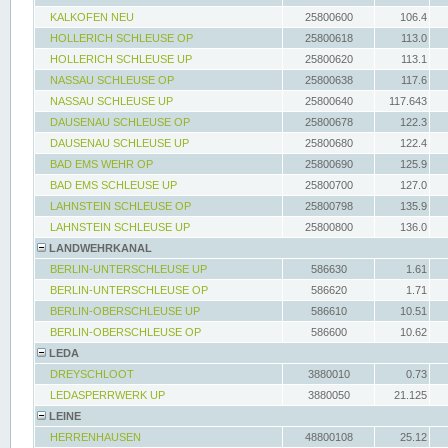
KALKOFEN NEU
25800600
106.4
HOLLERICH SCHLEUSE OP
25800618
113.0
HOLLERICH SCHLEUSE UP
25800620
113.1
NASSAU SCHLEUSE OP
25800638
117.6
NASSAU SCHLEUSE UP
25800640
117.643
DAUSENAU SCHLEUSE OP
25800678
122.3
DAUSENAU SCHLEUSE UP
25800680
122.4
BAD EMS WEHR OP
25800690
125.9
BAD EMS SCHLEUSE UP
25800700
127.0
LAHNSTEIN SCHLEUSE OP
25800798
135.9
LAHNSTEIN SCHLEUSE UP
25800800
136.0
LANDWEHRKANAL
BERLIN-UNTERSCHLEUSE UP
586630
1.61
BERLIN-UNTERSCHLEUSE OP
586620
1.71
BERLIN-OBERSCHLEUSE UP
586610
10.51
BERLIN-OBERSCHLEUSE OP
586600
10.62
LEDA
DREYSCHLOOT
3880010
0.73
LEDASPERRWERK UP
3880050
21.125
LEINE
HERRENHAUSEN
48800108
25.12