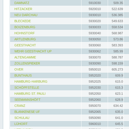
DAMNATZ
5910030
509.35
HITZACKER
5920010
522.639
NEU DARCHAU
5930010
536.385
BLECKEDE
5930020
549.633
BOIZENBURG
5930033
558.534
HOHNSTORF
5930040
568.987
ARTLENBURG
5930050
573.86
GEESTHACHT
5930060
583.393
WEHR GEESTHACHT UP
5930062
585.99
ALTENGAMME
5930070
588.787
ZOLLENSPIEKER
5930090
598.159
OVER
5950010
605.273
BUNTHAUS
5952020
609.9
HAMBURG-HARBURG
5952025
615.0
SCHÖPFSTELLE
5952030
615.3
HAMBURG ST. PAULI
5952050
623.1
SEEMANNSHÖFT
5952060
628.9
CRANZ
5950070
634.42
BLANKENESE UF
5952065
635.0
SCHULAU
5950090
641.0
LÜHORT
5960010
645.5