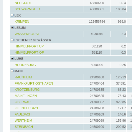
NEUSTADT
48800200
66.4
SCHWARMSTEDT
48800301
106.04
LEK
KRIMPEN
123456784
989.0
LESUM
WASSERHORST
4930010
2.3
LYCHENER GEWÄSSER
HIMMELPFORT UP
581120
0.2
HIMMELPFORT OP
581110
0.3
LÜHE
HORNEBURG
5960020
0.25
MAIN
RAUNHEIM
24900108
12.213
FRANKFURT OSTHAFEN
24700404
37.591
KROTZENBURG
24700335
63.23
MAINFLINGEN
24700325
76.43
1
OBERNAU
24700302
92.385
1
KLEINHEUBACH
24700200
121.7
FAULBACH
24700109
146.6
1
WERTHEIM
24709089
156.96
1
STEINBACH
24500100
200.52
1