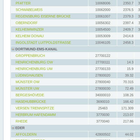
PFATTER
10068006
2350.7
3
SCHWABELWEIS
10062000
2376.5
3
REGENSBURG EISERNE BRÜCKE
10061007
2379.3
3
OBERNDORF
10056302
2397.4
KELHEIMWINZER
10054500
2409.7
3
KELHEIM DONAU
10053009
2414.8
INGOLSTADT LUITPOLDSTRASSE
10046105
2458.3
DORTMUND-EMS-KANAL
GROPPENBRUCH
27700122
HENRICHENBURG OW
27700111
14.3
HENRICHENBURG UW
27700133
15.9
LÜDINGHAUSEN
27800020
39.32
MÜNSTER OW
27800040
70.315
MÜNSTER UW
27800030
72.49
BERGESHÖVEDE
34000010
108.26
HASEHUBBRÜCKE
3690010
166.42
VERSEN TRENNSPITZE
25463
171.309
HERBRUM HAFENDAMM
3770030
213.07
RHEDE
3770040
217.86
EDER
AFFOLDERN
42800502
44.02