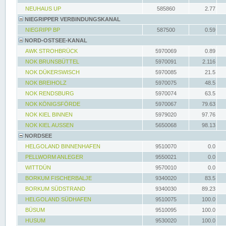
NEUHAUS UP
585860
2.77
NIEGRIPPER VERBINDUNGSKANAL
NIEGRIPP BP
587500
0.59
NORD-OSTSEE-KANAL
AWK STROHBRÜCK
5970069
0.89
NOK BRUNSBÜTTEL
5970091
2.116
NOK DÜKERSWISCH
5970085
21.5
NOK BREIHOLZ
5970075
48.5
NOK RENDSBURG
5970074
63.5
NOK KÖNIGSFÖRDE
5970067
79.63
NOK KIEL BINNEN
5979020
97.76
NOK KIEL AUSSEN
5650068
98.13
NORDSEE
HELGOLAND BINNENHAFEN
9510070
0.0
PELLWORM ANLEGER
9550021
0.0
WITTDÜN
9570010
0.0
BORKUM FISCHERBALJE
9340020
83.5
BORKUM SÜDSTRAND
9340030
89.23
HELGOLAND SÜDHAFEN
9510075
100.0
BÜSUM
9510095
100.0
HUSUM
9530020
100.0