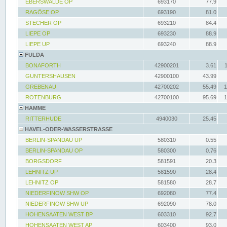
EBERSWALDE OP
693170
77.9
RAGÖSE OP
693190
81.0
STECHER OP
693210
84.4
LIEPE OP
693230
88.9
LIEPE UP
693240
88.9
FULDA
BONAFORTH
42900201
3.61
GUNTERSHAUSEN
42900100
43.99
GREBENAU
42700202
55.49
1
ROTENBURG
42700100
95.69
1
HAMME
RITTERHUDE
4940030
25.45
HAVEL-ODER-WASSERSTRASSE
BERLIN-SPANDAU UP
580310
0.55
BERLIN-SPANDAU OP
580300
0.76
BORGSDORF
581591
20.3
LEHNITZ UP
581590
28.4
LEHNITZ OP
581580
28.7
NIEDERFINOW SHW OP
692080
77.4
NIEDERFINOW SHW UP
692090
78.0
HOHENSAATEN WEST BP
603310
92.7
HOHENSAATEN WEST AP
603400
93.0