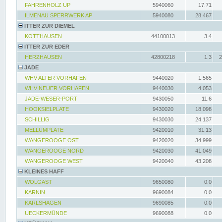
FAHRENHOLZ UP
5940060
17.71
ILMENAU SPERRWERK AP
5940080
28.467
ITTER ZUR DIEMEL
KOTTHAUSEN
44100013
3.4
ITTER ZUR EDER
HERZHAUSEN
42800218
1.3
2
JADE
WHV ALTER VORHAFEN
9440020
1.565
WHV NEUER VORHAFEN
9440030
4.053
JADE-WESER-PORT
9430050
11.6
HOOKSIELPLATE
9430020
18.098
SCHILLIG
9430030
24.137
MELLUMPLATE
9420010
31.13
WANGEROOGE OST
9420020
34.999
WANGEROOGE NORD
9420030
41.049
WANGEROOGE WEST
9420040
43.208
KLEINES HAFF
WOLGAST
9650080
0.0
KARNIN
9690084
0.0
KARLSHAGEN
9690085
0.0
UECKERMÜNDE
9690088
0.0