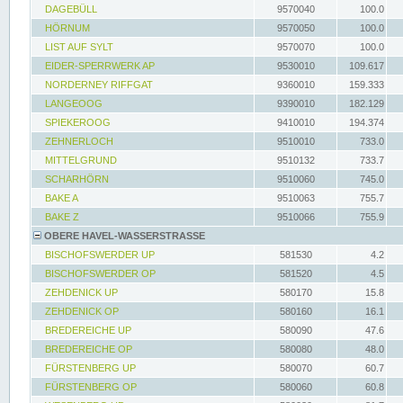
DAGEBÜLL
9570040
100.0
HÖRNUM
9570050
100.0
LIST AUF SYLT
9570070
100.0
EIDER-SPERRWERK AP
9530010
109.617
NORDERNEY RIFFGAT
9360010
159.333
LANGEOOG
9390010
182.129
SPIEKEROOG
9410010
194.374
ZEHNERLOCH
9510010
733.0
MITTELGRUND
9510132
733.7
SCHARHÖRN
9510060
745.0
BAKE A
9510063
755.7
BAKE Z
9510066
755.9
OBERE HAVEL-WASSERSTRASSE
BISCHOFSWERDER UP
581530
4.2
BISCHOFSWERDER OP
581520
4.5
ZEHDENICK UP
580170
15.8
ZEHDENICK OP
580160
16.1
BREDEREICHE UP
580090
47.6
BREDEREICHE OP
580080
48.0
FÜRSTENBERG UP
580070
60.7
FÜRSTENBERG OP
580060
60.8