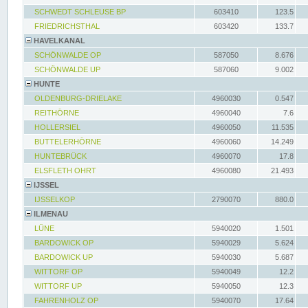
SCHWEDT SCHLEUSE BP
603410
123.5
FRIEDRICHSTHAL
603420
133.7
HAVELKANAL
SCHÖNWALDE OP
587050
8.676
SCHÖNWALDE UP
587060
9.002
HUNTE
OLDENBURG-DRIELAKE
4960030
0.547
REITHÖRNE
4960040
7.6
HOLLERSIEL
4960050
11.535
BUTTELERHÖRNE
4960060
14.249
HUNTEBRÜCK
4960070
17.8
ELSFLETH OHRT
4960080
21.493
IJSSEL
IJSSELKOP
2790070
880.0
ILMENAU
LÜNE
5940020
1.501
BARDOWICK OP
5940029
5.624
BARDOWICK UP
5940030
5.687
WITTORF OP
5940049
12.2
WITTORF UP
5940050
12.3
FAHRENHOLZ OP
5940070
17.64