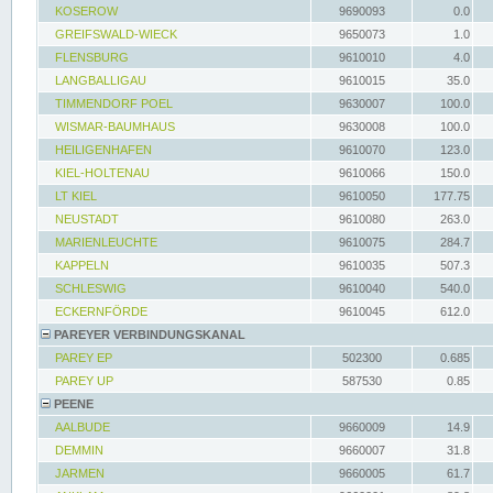
KOSEROW
9690093
0.0
GREIFSWALD-WIECK
9650073
1.0
FLENSBURG
9610010
4.0
LANGBALLIGAU
9610015
35.0
TIMMENDORF POEL
9630007
100.0
WISMAR-BAUMHAUS
9630008
100.0
HEILIGENHAFEN
9610070
123.0
KIEL-HOLTENAU
9610066
150.0
LT KIEL
9610050
177.75
NEUSTADT
9610080
263.0
MARIENLEUCHTE
9610075
284.7
KAPPELN
9610035
507.3
SCHLESWIG
9610040
540.0
ECKERNFÖRDE
9610045
612.0
PAREYER VERBINDUNGSKANAL
PAREY EP
502300
0.685
PAREY UP
587530
0.85
PEENE
AALBUDE
9660009
14.9
DEMMIN
9660007
31.8
JARMEN
9660005
61.7