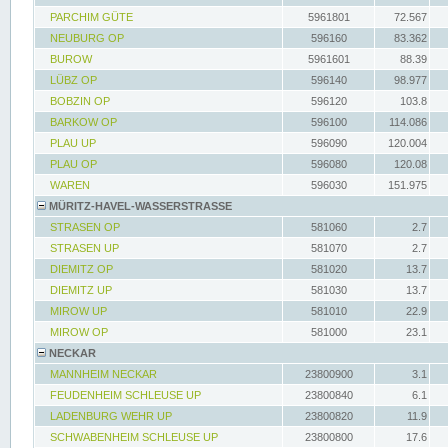
PARCHIM GÜTE
5961801
72.567
NEUBURG OP
596160
83.362
BUROW
5961601
88.39
LÜBZ OP
596140
98.977
BOBZIN OP
596120
103.8
BARKOW OP
596100
114.086
PLAU UP
596090
120.004
PLAU OP
596080
120.08
WAREN
596030
151.975
MÜRITZ-HAVEL-WASSERSTRASSE
STRASEN OP
581060
2.7
STRASEN UP
581070
2.7
DIEMITZ OP
581020
13.7
DIEMITZ UP
581030
13.7
MIROW UP
581010
22.9
MIROW OP
581000
23.1
NECKAR
MANNHEIM NECKAR
23800900
3.1
FEUDENHEIM SCHLEUSE UP
23800840
6.1
LADENBURG WEHR UP
23800820
11.9
SCHWABENHEIM SCHLEUSE UP
23800800
17.6