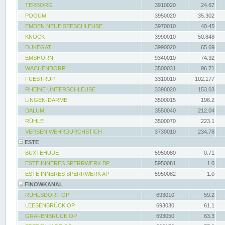
TERBORG
3910020
24.67
POGUM
3950020
35.302
EMDEN NEUE SEESCHLEUSE
3970010
40.45
KNOCK
3990010
50.848
DUKEGAT
3990020
65.69
EMSHÖRN
9340010
74.32
WACHENDORF
3500031
96.71
FUESTRUP
3310010
102.177
RHEINE UNTERSCHLEUSE
3390020
153.03
LINGEN-DARME
3500015
196.2
DALUM
3550040
212.04
RÜHLE
3500070
223.1
VERSEN WEHRDURCHSTICH
3730010
234.78
ESTE
BUXTEHUDE
5950080
0.71
ESTE INNERES SPERRWERK BP
5950081
1.0
ESTE INNERES SPERRWERK AP
5950082
1.0
FINOWKANAL
RUHLSDORF OP
693010
59.2
LEESENBRÜCK OP
693030
61.1
GRAFENBRÜCK OP
693050
63.3