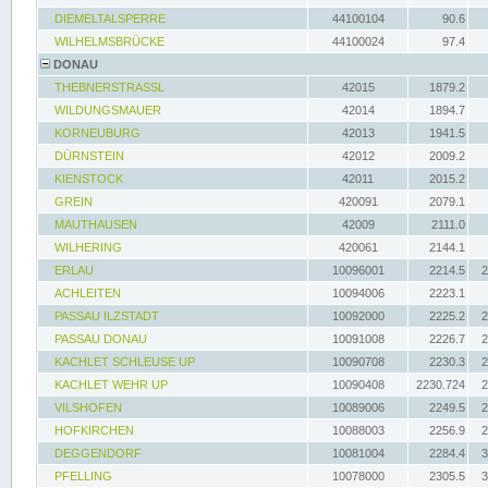
DIEMELTALSPERRE
44100104
90.6
WILHELMSBRÜCKE
44100024
97.4
DONAU
THEBNERSTRASSL
42015
1879.2
WILDUNGSMAUER
42014
1894.7
KORNEUBURG
42013
1941.5
DÜRNSTEIN
42012
2009.2
KIENSTOCK
42011
2015.2
GREIN
420091
2079.1
MAUTHAUSEN
42009
2111.0
WILHERING
420061
2144.1
ERLAU
10096001
2214.5
2
ACHLEITEN
10094006
2223.1
PASSAU ILZSTADT
10092000
2225.2
2
PASSAU DONAU
10091008
2226.7
2
KACHLET SCHLEUSE UP
10090708
2230.3
2
KACHLET WEHR UP
10090408
2230.724
2
VILSHOFEN
10089006
2249.5
2
HOFKIRCHEN
10088003
2256.9
2
DEGGENDORF
10081004
2284.4
3
PFELLING
10078000
2305.5
3