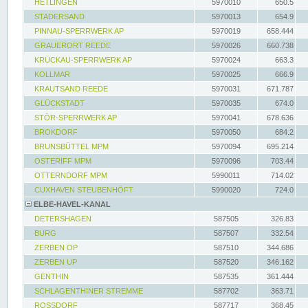
HETLINGEN
5970010
650.5
STADERSAND
5970013
654.9
PINNAU-SPERRWERK AP
5970019
658.444
GRAUERORT REEDE
5970026
660.738
KRÜCKAU-SPERRWERK AP
5970024
663.3
KOLLMAR
5970025
666.9
KRAUTSAND REEDE
5970031
671.787
GLÜCKSTADT
5970035
674.0
STÖR-SPERRWERK AP
5970041
678.636
BROKDORF
5970050
684.2
BRUNSBÜTTEL MPM
5970094
695.214
OSTERIFF MPM
5970096
703.44
OTTERNDORF MPM
5990011
714.02
CUXHAVEN STEUBENHÖFT
5990020
724.0
ELBE-HAVEL-KANAL
DETERSHAGEN
587505
326.83
BURG
587507
332.54
ZERBEN OP
587510
344.686
ZERBEN UP
587520
346.162
GENTHIN
587535
361.444
SCHLAGENTHINER STREMME
587702
363.71
ROSSDORF
587717
368.45