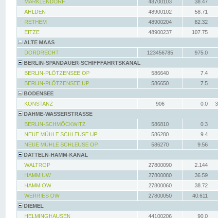
MARKLENDORF
48700103
38.47
AHLDEN
48900102
58.71
RETHEM
48900204
82.32
EITZE
48900237
107.75
ALTE MAAS
DORDRECHT
123456785
975.0
BERLIN-SPANDAUER-SCHIFFFAHRTSKANAL
BERLIN-PLÖTZENSEE OP
586640
7.4
BERLIN-PLÖTZENSEE UP
586650
7.5
BODENSEE
KONSTANZ
906
0.0
3
DAHME-WASSERSTRASSE
BERLIN-SCHMÖCKWITZ
586810
0.3
NEUE MÜHLE SCHLEUSE UP
586280
9.4
NEUE MÜHLE SCHLEUSE OP
586270
9.56
DATTELN-HAMM-KANAL
WALTROP
27800090
2.144
HAMM UW
27800080
36.59
HAMM OW
27800060
38.72
WERRIES OW
27800050
40.611
DIEMEL
HELMINGHAUSEN
44100206
90.0