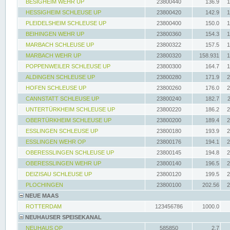
BESIGHEIM WEHR UP
23800440
136.9
1
HESSIGHEIM SCHLEUSE UP
23800420
142.9
1
PLEIDELSHEIM SCHLEUSE UP
23800400
150.0
1
BEIHINGEN WEHR UP
23800360
154.3
1
MARBACH SCHLEUSE UP
23800322
157.5
1
MARBACH WEHR UP
23800320
158.931
1
POPPENWEILER SCHLEUSE UP
23800300
164.7
1
ALDINGEN SCHLEUSE UP
23800280
171.9
2
HOFEN SCHLEUSE UP
23800260
176.0
2
CANNSTATT SCHLEUSE UP
23800240
182.7
UNTERTÜRKHEIM SCHLEUSE UP
23800220
186.2
2
OBERTÜRKHEIM SCHLEUSE UP
23800200
189.4
2
ESSLINGEN SCHLEUSE UP
23800180
193.9
2
ESSLINGEN WEHR OP
23800176
194.1
2
OBERESSLINGEN SCHLEUSE UP
23800145
194.8
2
OBERESSLINGEN WEHR UP
23800140
196.5
2
DEIZISAU SCHLEUSE UP
23800120
199.5
2
PLOCHINGEN
23800100
202.56
2
NEUE MAAS
ROTTERDAM
123456786
1000.0
NEUHAUSER SPEISEKANAL
NEUHAUS OP
585850
2.7