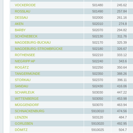
VOCKERODE
501480
245.62
ROSSLAU
501490
257.84
DESSAU
502000
261.16
AKEN
502010
274.8
BARBY
502070
294.82
SCHÖNEBECK
502130
311.76
MAGDEBURG-BUCKAU
502170
325.39
MAGDEBURG-STROMBRÜCKE
502180
326.67
ROTHENSEE
502210
333.12
NIEGRIPP AP
502240
343.6
ROGÄTZ
502250
350.64
TANGERMÜNDE
502350
388.26
STORKAU
502370
396.11
SANDAU
502430
416.06
SCHARLEUK
503030
447.22
WITTENBERGE
503050
453.98
MÜGGENDORF
503070
463.94
SCHNACKENBURG
5910010
474.56
LENZEN
503120
484.7
GORLEBEN
5910020
492.95
DÖMITZ
5910025
504.7