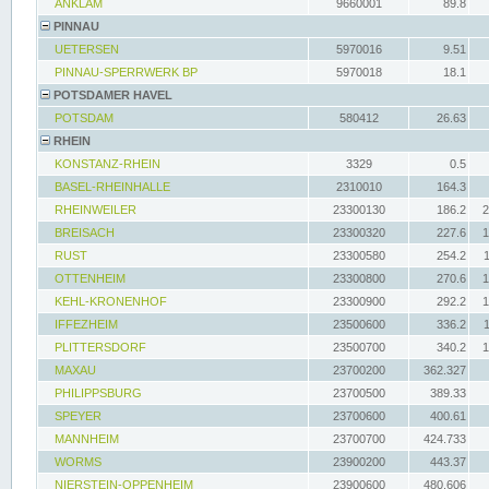
ANKLAM
9660001
89.8
PINNAU
UETERSEN
5970016
9.51
PINNAU-SPERRWERK BP
5970018
18.1
POTSDAMER HAVEL
POTSDAM
580412
26.63
RHEIN
KONSTANZ-RHEIN
3329
0.5
BASEL-RHEINHALLE
2310010
164.3
RHEINWEILER
23300130
186.2
2
BREISACH
23300320
227.6
1
RUST
23300580
254.2
OTTENHEIM
23300800
270.6
1
KEHL-KRONENHOF
23300900
292.2
1
IFFEZHEIM
23500600
336.2
PLITTERSDORF
23500700
340.2
1
MAXAU
23700200
362.327
PHILIPPSBURG
23700500
389.33
SPEYER
23700600
400.61
MANNHEIM
23700700
424.733
WORMS
23900200
443.37
NIERSTEIN-OPPENHEIM
23900600
480.606