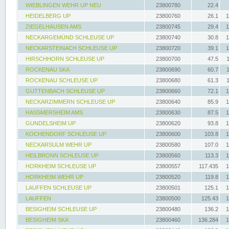
WIEBLINGEN WEHR UP NEU
23800780
22.4
HEIDELBERG UP
23800760
26.1
1
ZIEGELHAUSEN AMS
23800745
29.4
1
NECKARGEMÜND SCHLEUSE UP
23800740
30.8
1
NECKARSTEINACH SCHLEUSE UP
23800720
39.1
1
HIRSCHHORN SCHLEUSE UP
23800700
47.5
ROCKENAU SKA
23800690
60.7
ROCKENAU SCHLEUSE UP
23800680
61.3
GUTTENBACH SCHLEUSE UP
23800660
72.1
1
NECKARZIMMERN SCHLEUSE UP
23800640
85.9
1
HASSMERSHEIM AMS
23800630
87.5
1
GUNDELSHEIM UP
23800620
93.8
1
KOCHENDORF SCHLEUSE UP
23800600
103.8
1
NECKARSULM WEHR UP
23800580
107.0
1
HEILBRONN SCHLEUSE UP
23800560
113.3
1
HORKHEIM SCHLEUSE UP
23800557
117.435
1
HORKHEIM WEHR UP
23800520
119.8
1
LAUFFEN SCHLEUSE UP
23800501
125.1
1
LAUFFEN
23800500
125.43
1
BESIGHEIM SCHLEUSE UP
23800480
136.2
1
BESIGHEIM SKA
23800460
136.284
1