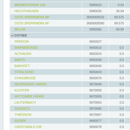
BREMERVÖRDE UW
5980010
0.03
HECHTHAUSEN
5980030
30.94
OSTE-SPERRWERK BP
9000000532
69.575
OSTE-SPERRWERK AP
9000000590
69.575
BELUM
5980060
69.89
OSTSEE
PREROW
9650027
WARNEMÜNDE
9640015
0.0
ALTHAGEN
9650024
0.0
BARTH
9650030
0.0
BARHÖFT
9650040
0.0
STRALSUND
9650043
0.0
STAHLBRODE
9650070
0.0
NEUENDORF HAFEN
9670046
0.0
KLOSTER
9670050
0.0
WITTOWER FÄHRE
9670055
0.0
LAUTERBACH
9670063
0.0
SASSNITZ
9670065
0.0
THIESSOW
9670067
0.0
RUDEN
9690077
0.0
GREIFSWALD OIE
9690078
0.0