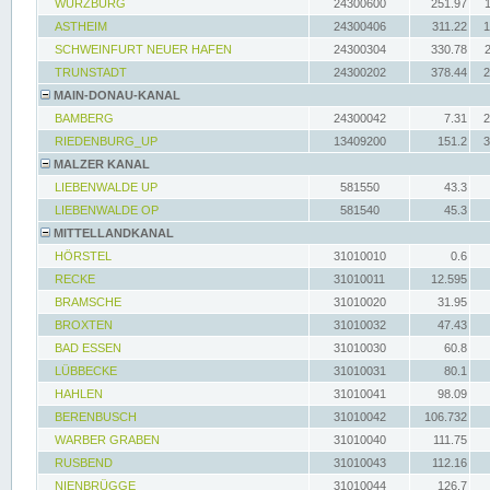
WÜRZBURG
24300600
251.97
ASTHEIM
24300406
311.22
1
SCHWEINFURT NEUER HAFEN
24300304
330.78
TRUNSTADT
24300202
378.44
2
MAIN-DONAU-KANAL
BAMBERG
24300042
7.31
2
RIEDENBURG_UP
13409200
151.2
3
MALZER KANAL
LIEBENWALDE UP
581550
43.3
LIEBENWALDE OP
581540
45.3
MITTELLANDKANAL
HÖRSTEL
31010010
0.6
RECKE
31010011
12.595
BRAMSCHE
31010020
31.95
BROXTEN
31010032
47.43
BAD ESSEN
31010030
60.8
LÜBBECKE
31010031
80.1
HAHLEN
31010041
98.09
BERENBUSCH
31010042
106.732
WARBER GRABEN
31010040
111.75
RUSBEND
31010043
112.16
NIENBRÜGGE
31010044
126.7