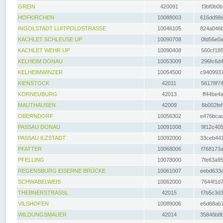
GREIN
420091
f3bf0b0b
HOFKIRCHEN
10088003
616dd98e
INGOLSTADT LUITPOLDSTRASSE
10046105
824a046b
KACHLET SCHLEUSE UP
10090708
0fd56e0a
KACHLET WEHR UP
10090408
560cf185
KELHEIM DONAU
10053009
296fc6d4
KELHEIMWINZER
10054500
c9409937
KIENSTOCK
42011
56178f74
KORNEUBURG
42013
ff44be4a
MAUTHAUSEN
42009
6b002fef
OBERNDORF
10056302
e476bcad
PASSAU DONAU
10091008
9f12c405
PASSAU ILZSTADT
10092000
33ceb441
PFATTER
10068006
f768173a
PFELLING
10078000
7fe63a95
REGENSBURG EISERNE BRÜCKE
10061007
eebd633a
SCHWABELWEIS
10062000
7644f1d7
THEBNERSTRASSL
42015
f7b5c3d3
VILSHOFEN
10089006
e6d68ab7
WILDUNGSMAUER
42014
35846b8b