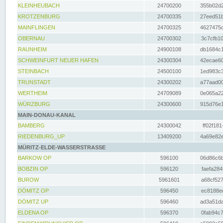
KLEINHEUBACH
24700200
355b02d2
KROTZENBURG
24700335
27eed51b
MAINFLINGEN
24700325
4627475d
OBERNAU
24700302
3c7cfb10
RAUNHEIM
24900108
db1684c1
SCHWEINFURT NEUER HAFEN
24300304
42ecae60
STEINBACH
24500100
1ed983c3
TRUNSTADT
24300202
a77aad00
WERTHEIM
24709089
0e065a22
WÜRZBURG
24300600
915d76e1
MAIN-DONAU-KANAL
BAMBERG
24300042
ff02f181
RIEDENBURG_UP
13409200
4a69e82e
MÜRITZ-ELDE-WASSERSTRASSE
BARKOW OP
596100
06d86c6b
BOBZIN OP
596120
faefa284
BUROW
5961601
a68cf527
DÖMITZ OP
596450
ec8188ee
DÖMITZ UP
596460
ad3a51da
ELDENA OP
596370
0fab94c7