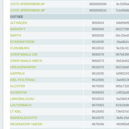
OSTE-SPERRWERK AP
9000000590
8c3295dc
OSTE-SPERRWERK BP
9000000532
7cb4566b
OSTSEE
ALTHAGEN
9650024
b8d05bf9
BARHÖFT
9650040
09227288
BARTH
9650030
00c33ed9
ECKERNFÖRDE
9610045
1faa9b2c
FLENSBURG
9610010
9e19c411
GREIFSWALD OIE
9690078
087b6386
GREIFSWALD-WIECK
9650073
6b53ef42
HEILIGENHAFEN
9610070
06219dd9
KAPPELN
9610035
b09f2243
KIEL-HOLTENAU
9610066
3ad4013f
KLOSTER
9670050
905e7328
KOSEROW
9690093
c0f33a36
LANGBALLIGAU
9610015
5a33bf14
LAUTERBACH
9670063
91922b9b
LT KIEL
9610050
736437d7
MARIENLEUCHTE
9610075
8effc15d
NEUENDORF HAFEN
9670046
492f85b8