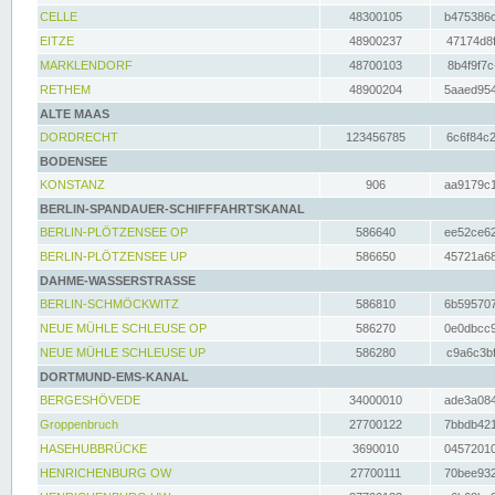
CELLE
48300105
b475386c
EITZE
48900237
47174d8f
MARKLENDORF
48700103
8b4f9f7c
RETHEM
48900204
5aaed954
ALTE MAAS
DORDRECHT
123456785
6c6f84c2
BODENSEE
KONSTANZ
906
aa9179c1
BERLIN-SPANDAUER-SCHIFFFAHRTSKANAL
BERLIN-PLÖTZENSEE OP
586640
ee52ce62
BERLIN-PLÖTZENSEE UP
586650
45721a68
DAHME-WASSERSTRASSE
BERLIN-SCHMÖCKWITZ
586810
6b595707
NEUE MÜHLE SCHLEUSE OP
586270
0e0dbcc9
NEUE MÜHLE SCHLEUSE UP
586280
c9a6c3bf
DORTMUND-EMS-KANAL
BERGESHÖVEDE
34000010
ade3a084
Groppenbruch
27700122
7bbdb421
HASEHUBBRÜCKE
3690010
04572010
HENRICHENBURG OW
27700111
70bee932