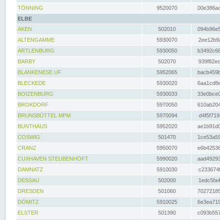
TÖNNING
9520070
00e386ac
ELBE
AKEN
502010
094b96e5
ALTENGAMME
5930070
2ee12b9a
ARTLENBURG
5930050
b3492c68
BARBY
502070
939f82ec
BLANKENESE UF
5952065
bacb459b
BLECKEDE
5930020
6aa1cd8e
BOIZENBURG
5930033
33e0bce0
BROKDORF
5970050
610ab204
BRUNSBÜTTEL MPM
5970094
d4f5f719
BUNTHAUS
5952020
ae1b91d0
COSWIG
501470
1ce53a59
CRANZ
5950070
e6b42536
CUXHAVEN STEUBENHÖFT
5990020
aad49293
DAMNATZ
5910030
c233674f
DESSAU
502000
1edc5fa4
DRESDEN
501060
70272185
DÖMITZ
5910025
6e3ea719
ELSTER
501390
c093b557