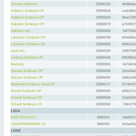
Giessen Klärwerk
25800100
4b386a6a
Hollerich Schleuse OP
25800618
cedc9b0c
Hollerich Schleuse UP
25800620
9beb7290
Kalkofen Schleuse OP
25800578
a7034573
Kalkofen neu
25800600
64f735fd
Lahnstein Schleuse OP
25800798
664d68ea
Lahnstein Schleuse UP
25800800
6b6b31e2
Leun neu
25800200
32807065
Limburg Schleuse UP
25800440
89038b42
Marburg
25830056
4e7a6cfa
Nassau Schleuse OP
25800638
29cb44a2
Nassau Schleuse UP
25800640
3a90a346
Niederbiel Schleuse Kanal OP
25800177
57c8e437
Runkel Schleuse UP
25800400
b85b17cc
Scheidt Schleuse OP
25800558
15a50d2b
Scheidt Schleuse UP
25800560
7dfe4776
LEDA
DREYSCHLOOT
3880010
d4df3617
LEDASPERRWERK UP
3880050
5e6ae93a
LEINE