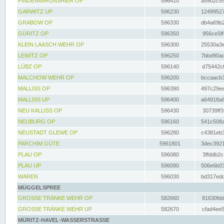
FINDENWIRUNSHIER OP
596410
a5902c55
GARWITZ UP
596230
12499527
GRABOW OP
596330
db4a69b2
GÜRITZ OP
596350
956ce5ff
KLEIN LAASCH WEHR OP
596300
25530a3e
LEWITZ OP
596250
7bbd90ad
LÜBZ OP
596140
d75442cf
MALCHOW WEHR OP
596200
bccaacb3
MALLISS OP
596390
497c29ee
MALLISS UP
596400
a64918a6
NEU KALLISS OP
596430
30739ff3
NEUBURG OP
596160
541c508a
NEUSTADT GLEWE OP
596280
c4381eb3
PARCHIM GÜTE
5961801
3dec3921
PLAU OP
596080
3ffddb2c
PLAU UP
596090
506e6b03
WAREN
596030
bd317edd
MÜGGELSPREE
GROSSE TRÄNKE WEHR OP
582660
81630fdd
GROSSE TRÄNKE WEHR UP
582670
cfad4ee5
MÜRITZ-HAVEL-WASSERSTRASSE