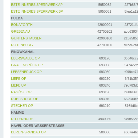
ESTE INNERES SPERRWERK AP
5950082
227b83f7
ESTE INNERES SPERRWERK BP
5950081
5fea1a12
FULDA
BONAFORTH
42900201
23721dfd
GREBENAU
42700202
acd63934
GUNTERSHAUSEN
42900100
213a585d
ROTENBURG
42700100
d1ba62a4
FINOWKANAL
EBERSWALDE OP
693170
3cd46cc7
GRAFENBRÜCK OP
693050
547422fb
LEESENBRÜCK OP
693030
f099ce74
LIEPE OP
693230
6f81b35f
LIEPE UP
693240
79d783d3
RAGÖSE OP
693190
b6bbe4f8
RUHLSDORF OP
693010
6629a4ca
STECHER OP
693210
516fbf8c
HAMME
RITTERHUDE
4940030
f49855d8
HAVEL-ODER-WASSERSTRASSE
BERLIN-SPANDAU OP
580300
e607a4b6