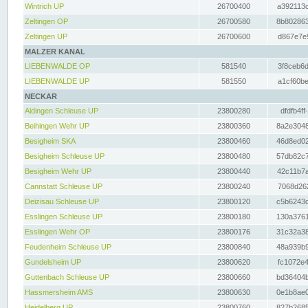
Wintrich UP
26700400
a392113c
Zeltingen OP
26700580
8b802863
Zeltingen UP
26700600
d867e7e9
MALZER KANAL
LIEBENWALDE OP
581540
3f8ceb6d
LIEBENWALDE UP
581550
a1cf60be
NECKAR
Aldingen Schleuse UP
23800280
dfdfb4ff
Beihingen Wehr UP
23800360
8a2e3048
Besigheim SKA
23800460
46d8ed02
Besigheim Schleuse UP
23800480
57db82c7
Besigheim Wehr UP
23800440
42c11b7a
Cannstatt Schleuse UP
23800240
7068d262
Deizisau Schleuse UP
23800120
c5b6243d
Esslingen Schleuse UP
23800180
130a3761
Esslingen Wehr OP
23800176
31c32a38
Feudenheim Schleuse UP
23800840
48a939b9
Gundelsheim UP
23800620
fc1072e4
Guttenbach Schleuse UP
23800660
bd36404b
Hassmersheim AMS
23800630
0e1b8ae0
Heidelberg UP
23800760
827b2685