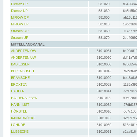
Diemitz OP
581020
d6426c42
Diemitz UP
581030
6b3b55e2
MIROW OP
581000
ab13c115
MIROW UP
581010
19cc3b9a
Strasen OP
581060
117877ec
Strasen UP
581070
2cc40997
MITTELLANDKANAL
ANDERTEN OW
31010061
bc20d819
ANDERTEN UW
31010060
dd41a7d6
BAD ESSEN
31010030
6760b547
BERENBUSCH
31010042
d2c8f60e
BRAMSCHE
31010020
bec8a6a5
BROXTEN
31010032
1125a391
HAHLEN
31010041
ac970eb0
HALDENSLEBEN
3101013
90d92801
HANN. LIST
31010062
27dfd137
HÖRSTEL
31010010
6c7c180f
KANALBRÜCKE
3101018
32b997c2
LOHNDE
31010050
516c4814
LÜBBECKE
31010031
c2aa9164