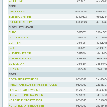
WILHERING
420061
aec23fd6
EDER
AFFOLDERN
42800502
ab9d5a42
EDERTALSPERRE
42800310
c6e9f744
SCHMITTLOTHEIM
42800309
d2155fa6
ELBE-HAVEL-KANAL
BURG
587507
831ad501
DETERSHAGEN
587505
a7b1eda9
GENTHIN
587535
e9e7f20c
KADE
587541
e4f29379
WUSTERWITZ OP
587540
c6a12d34
WUSTERWITZ UP
587550
3bfcf759
ZERBEN OP
587510
64c37072
ZERBEN UP
587520
532d8718
EIDER
EIDER-SPERRWERK BP
9520081
8ac85e6c
FRIEDRICHSTADT STRASSENBRÜCKE
9520060
721313e7
LEXFÄHRE OBERWASSER
9520020
86c5688f
LEXFÄHRE UNTERWASSER
9520030
7f01fbd8
NORDFELD OBERWASSER
9520040
61394669
NORDFELD UNTERWASSER
9520050
cb93548e