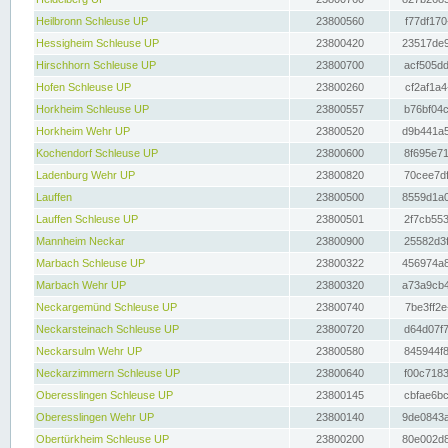
Heilbronn Schleuse UP
23800560
f77df170
Hessigheim Schleuse UP
23800420
23517de9
Hirschhorn Schleuse UP
23800700
acf505dd
Hofen Schleuse UP
23800260
cf2af1a4
Horkheim Schleuse UP
23800557
b76bf04c
Horkheim Wehr UP
23800520
d9b441a5
Kochendorf Schleuse UP
23800600
8f695e71
Ladenburg Wehr UP
23800820
70cee7df
Lauffen
23800500
8559d1a0
Lauffen Schleuse UP
23800501
2f7cb553
Mannheim Neckar
23800900
25582d3f
Marbach Schleuse UP
23800322
456974a8
Marbach Wehr UP
23800320
a73a9cb4
Neckargemünd Schleuse UP
23800740
7be3ff2e
Neckarsteinach Schleuse UP
23800720
d64d07f7
Neckarsulm Wehr UP
23800580
845944f8
Neckarzimmern Schleuse UP
23800640
f00c7183
Oberesslingen Schleuse UP
23800145
cbfae6bc
Oberesslingen Wehr UP
23800140
9de0843a
Obertürkheim Schleuse UP
23800200
80e002d8