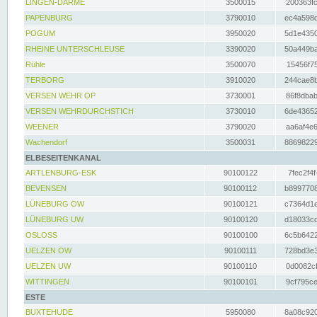
LINGEN-DARME
3500015
200363fc
PAPENBURG
3790010
ec4a598d
POGUM
3950020
5d1e4350
RHEINE UNTERSCHLEUSE
3390020
50a449ba
Rühle
3500070
15456f75
TERBORG
3910020
244cae8b
VERSEN WEHR OP
3730001
86f8dbab
VERSEN WEHRDURCHSTICH
3730010
6de43652
WEENER
3790020
aa6af4e6
Wachendorf
3500031
88698229
ELBESEITENKANAL
ARTLENBURG-ESK
90100122
7fec2f4f
BEVENSEN
90100112
b8997708
LÜNEBURG OW
90100121
c7364d1e
LÜNEBURG UW
90100120
d18033cd
OSLOSS
90100100
6c5b6422
UELZEN OW
90100111
728bd3e3
UELZEN UW
90100110
0d0082cf
WITTINGEN
90100101
9cf795ce
ESTE
BUXTEHUDE
5950080
8a08c920