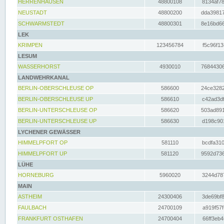
HERRENHAUSEN
48800108
8134af78
NEUSTADT
48800200
dda39817
SCHWARMSTEDT
48800301
8e16bd66
LEK
KRIMPEN
123456784
f5c96f13
LESUM
WASSERHORST
4930010
76844306
LANDWEHRKANAL
BERLIN-OBERSCHLEUSE OP
586600
24ce3282
BERLIN-OBERSCHLEUSE UP
586610
c42ad3df
BERLIN-UNTERSCHLEUSE OP
586620
503ad891
BERLIN-UNTERSCHLEUSE UP
586630
d198c901
LYCHENER GEWÄSSER
HIMMELPFORT OP
581110
bcdfa310
HIMMELPFORT UP
581120
9592d736
LÜHE
HORNEBURG
5960020
3244d787
MAIN
ASTHEIM
24300406
3de69bf8
FAULBACH
24700109
a919f57f
FRANKFURT OSTHAFEN
24700404
66ff3eb4