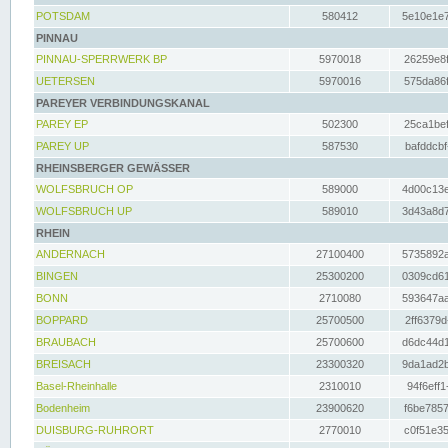
POTSDAM
580412
5e10e1e7
PINNAU
PINNAU-SPERRWERK BP
5970018
26259e8f
UETERSEN
5970016
575da86f
PAREYER VERBINDUNGSKANAL
PAREY EP
502300
25ca1bef
PAREY UP
587530
bafddcbf
RHEINSBERGER GEWÄSSER
WOLFSBRUCH OP
589000
4d00c13e
WOLFSBRUCH UP
589010
3d43a8d7
RHEIN
ANDERNACH
27100400
5735892a
BINGEN
25300200
0309cd61
BONN
2710080
593647aa
BOPPARD
25700500
2ff6379d
BRAUBACH
25700600
d6dc44d1
BREISACH
23300320
9da1ad2b
Basel-Rheinhalle
2310010
94f6eff1
Bodenheim
23900620
f6be7857
DUISBURG-RUHRORT
2770010
c0f51e35