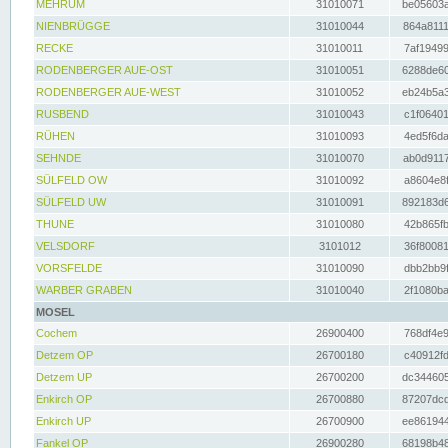
MEHRUM
31010071
be05603a
NIENBRÜGGE
31010044
864a8111
RECKE
31010011
7af19499
RODENBERGER AUE-OST
31010051
6288de60
RODENBERGER AUE-WEST
31010052
eb24b5a3
RUSBEND
31010043
c1f06401
RÜHEN
31010093
4ed5f6da
SEHNDE
31010070
ab0d9117
SÜLFELD OW
31010092
a8604e8f
SÜLFELD UW
31010091
892183d6
THUNE
31010080
42b865fb
VELSDORF
3101012
36f80081
VORSFELDE
31010090
dbb2bb9f
WARBER GRABEN
31010040
2f1080ba
MOSEL
Cochem
26900400
768df4e9
Detzem OP
26700180
c40912fd
Detzem UP
26700200
dc344605
Enkirch OP
26700880
87207dcd
Enkirch UP
26700900
ee861944
Fankel OP
26900280
68198b48