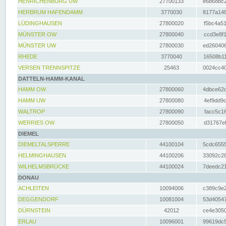
HENRICHENBURG UW
27700133
e6b68bc2
HERBRUM HAFENDAMM
3770030
8177a148
LÜDINGHAUSEN
27800020
f5bc4a51
MÜNSTER OW
27800040
ccd3e8f1
MÜNSTER UW
27800030
ed260406
RHEDE
3770040
16508b11
VERSEN TRENNSPITZE
25463
0024cc40
DATTELN-HAMM-KANAL
HAMM OW
27800060
4dbce62d
HAMM UW
27800080
4ef9dd9c
WALTROP
27800090
facc5c16
WERRIES OW
27800050
d31767ef
DIEMEL
DIEMELTALSPERRE
44100104
5cdc6555
HELMINGHAUSEN
44100206
33092c28
WILHELMSBRÜCKE
44100024
7deedc21
DONAU
ACHLEITEN
10094006
c389c9e2
DEGGENDORF
10081004
53d40547
DÜRNSTEIN
42012
ce4e3050
ERLAU
10096001
99619dc5