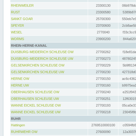
RHEINWEILER
23300130
06b978dd
RUST
23300580
5389b878
SANKT GOAR
25700300
550eb7e9
SPEYER
23700600
2cb8ae5b
WESEL
2770040
f33c3cc9
WORMS
23900200
844a620f
RHEIN-HERNE-KANAL
DUISBURG-MEIDERICH SCHLEUSE OW
27700262
f18e81da
DUISBURG-MEIDERICH SCHLEUSE UW
27700273
48780245
GELSENKIRCHEN SCHLEUSE OW
27700229
5b9f8134
GELSENKIRCHEN SCHLEUSE UW
27700230
427318d0
HERNE OW
27700150
ac6c4362
HERNE UW
27700160
b9975ea1
OBERHAUSEN SCHLEUSE OW
27700240
e251f943
OBERHAUSEN SCHLEUSE UW
27700251
12f63015
WANNE EICKEL SCHLEUSE OW
27700193
05ca0e33
WANNE EICKEL SCHLEUSE UW
27700218
23045f8b
RUHR
Hattingen
2769510000100
c0594fb5
RUHRWEHR OW
27600090
12a3037f