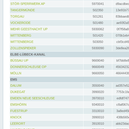
STÖR-SPERRWERK AP
5970041
d9acdbec
TANGERMÜNDE
502350
13e91b77
TORGAU
501261
83bbaedb
VOCKERODE
501480
ae93f2a5
WEHR GEESTHACHT UP
5930062
0f7f58a8
WITTENBERG
501420
070b1eb4
WITTENBERGE
503050
cbf3cd49
ZOLLENSPIEKER
5930090
3de8ea26
ELBE-LÜBECK-KANAL
BÜSSAU UP
9669040
bf7bb8e8
DONNERSCHLEUSE OP
9660049
45634232
MÖLLN
9660050
46644438
EMS
DALUM
3550040
ad357e52
DUKEGAT
3990020
7753c1fa
EMDEN NEUE SEESCHLEUSE
3970010
edfdf747
EMSHÖRN
9340010
c8af067c
FUESTRUP
3310010
3a8ed45f
KNOCK
3990010
438b565e
LEERORT
3910010
abb23dad