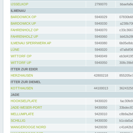
IJSSELKOP
2790070
bbaefa8e
ILMENAU
BARDOWICK OP
5940029
07830b68
BARDOWICK UP
5940030
a238b70f
FAHRENHOLZ OP
5940070
c33c3667
FAHRENHOLZ UP
5940060
bb62b28f
ILMENAU SPERRWERK AP
5940080
6b05e8dc
LÜNE
5940020
d7a8df36
WITTORF OP
5940049
eb3d4195
WITTORF UP
5940050
308c39b6
ITTER ZUR EDER
HERZHAUSEN
42800218
855205e7
ITTER ZUR DIEMEL
KOTTHAUSEN
44100013
36243256
JADE
HOOKSIELPLATE
9430020
fac30fe9
JADE-WESER-PORT
9430050
33bdec83
MELLUMPLATE
9420010
c8b9a2b6
SCHILLIG
9430030
b1cda5a0
WANGEROOGE NORD
9420030
c41d42b1