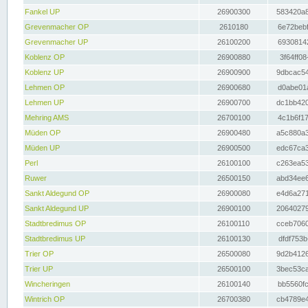
Fankel UP
26900300
583420a8
Grevenmacher OP
2610180
6e72bebf
Grevenmacher UP
26100200
69308142
Koblenz OP
26900880
3f64ff08
Koblenz UP
26900900
9dbcac54
Lehmen OP
26900680
d0abe01a
Lehmen UP
26900700
dc1bb420
Mehring AMS
26700100
4c1b6f17
Müden OP
26900480
a5c880a3
Müden UP
26900500
edc67ca3
Perl
26100100
c263ea53
Ruwer
26500150
abd34ee6
Sankt Aldegund OP
26900080
e4d6a271
Sankt Aldegund UP
26900100
20640279
Stadtbredimus OP
26100110
cceb7060
Stadtbredimus UP
26100130
dfdf753b
Trier OP
26500080
9d2b4126
Trier UP
26500100
3bec53ca
Wincheringen
26100140
bb5560fc
Wintrich OP
26700380
cb4789e4