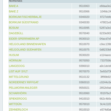
NORDSEE
BAKE A
9510063
e8daa3e2
BAKE Z
9510066
104fdc24
BORKUM FISCHERBALJE
9340020
8727ebfd
BORKUM SÜDSTRAND
9340030
478f21e9
BÜSUM
9510095
5287a3e1
DAGEBÜLL
9570040
6233e901
EIDER-SPERRWERK AP
9530010
04acd7e5
HELGOLAND BINNENHAFEN
9510070
c0ec139b
HELGOLAND SÜDHAFEN
9510075
0d8233b8
HUSUM
9530020
e114aeec
HÖRNUM
9570050
733755fd
LANGEOOG
9390010
a0c1dcb6
LIST AUF SYLT
9570070
5e92d73f
MITTELGRUND
9510132
3ff99b92
NORDERNEY RIFFGAT
9360010
c0244c0e
PELLWORM ANLEGER
9550021
2852b9ab
SCHARHÖRN
9510060
f0197bcf
SPIEKEROOG
9410010
662c4b5e
WITTDÜN
9570010
9c4c11f2
ZEHNERLOCH
9510010
e574d0af