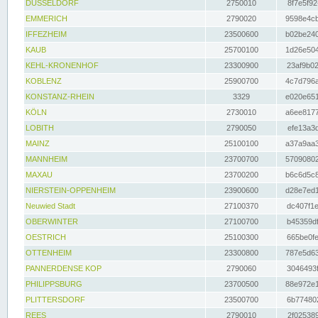
DÜSSELDORF
2750010
8f7e5f92
EMMERICH
2790020
9598e4cb
IFFEZHEIM
23500600
b02be240
KAUB
25700100
1d26e504
KEHL-KRONENHOF
23300900
23af9b02
KOBLENZ
25900700
4c7d796a
KONSTANZ-RHEIN
3329
e020e651
KÖLN
2730010
a6ee8177
LOBITH
2790050
efe13a3d
MAINZ
25100100
a37a9aa3
MANNHEIM
23700700
57090802
MAXAU
23700200
b6c6d5c8
NIERSTEIN-OPPENHEIM
23900600
d28e7ed1
Neuwied Stadt
27100370
dc407f1e
OBERWINTER
27100700
b45359df
OESTRICH
25100300
665be0fe
OTTENHEIM
23300800
787e5d63
PANNERDENSE KOP
2790060
3046493f
PHILIPPSBURG
23700500
88e972e1
PLITTERSDORF
23500700
6b774802
REES
2790010
2f025389