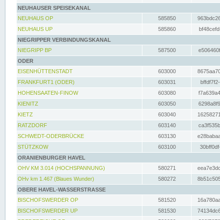
NEUHAUSER SPEISEKANAL
NEUHAUS OP
585850
963bdc26
NEUHAUS UP
585860
bf48cefd
NIEGRIPPER VERBINDUNGSKANAL
NIEGRIPP BP
587500
e506460f
ODER
EISENHÜTTENSTADT
603000
8675aa70
FRANKFURT1 (ODER)
603031
bffdf7f2
HOHENSAATEN-FINOW
603080
f7a639a4
KIENITZ
603050
6298a8f9
KIETZ
603040
16258271
RATZDORF
603140
ca3f535b
SCHWEDT-ODERBRÜCKE
603130
e28babaa
STÜTZKOW
603100
30bff0df
ORANIENBURGER HAVEL
OHV KM 3.014 (HOCHSPANNUNG)
580271
eea7e3dc
OHv km 1.467 (Blaues Wunder)
580272
8b51c505
OBERE HAVEL-WASSERSTRASSE
BISCHOFSWERDER OP
581520
16a780aa
BISCHOFSWERDER UP
581530
74134dc6