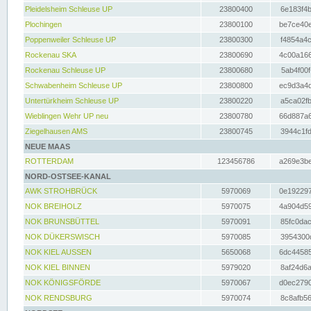
Pleidelsheim Schleuse UP
23800400
6e183f4b
Plochingen
23800100
be7ce40e
Poppenweiler Schleuse UP
23800300
f4854a4c
Rockenau SKA
23800690
4c00a166
Rockenau Schleuse UP
23800680
5ab4f00f
Schwabenheim Schleuse UP
23800800
ec9d3a4d
Untertürkheim Schleuse UP
23800220
a5ca02fb
Wieblingen Wehr UP neu
23800780
66d887a6
Ziegelhausen AMS
23800745
3944c1fd
NEUE MAAS
ROTTERDAM
123456786
a269e3be
NORD-OSTSEE-KANAL
AWK STROHBRÜCK
5970069
0e192297
NOK BREIHOLZ
5970075
4a904d59
NOK BRUNSBÜTTEL
5970091
85fc0dac
NOK DÜKERSWISCH
5970085
3954300d
NOK KIEL AUSSEN
5650068
6dc44585
NOK KIEL BINNEN
5979020
8af24d6a
NOK KÖNIGSFÖRDE
5970067
d0ec2790
NOK RENDSBURG
5970074
8c8afb56