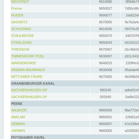
NEUSTADT
9610080
3f0b6b74
Prerow
9650027
7d50c68c
RUDEN
9690077
1fa822e6
SASSNITZ
9670065
9e7b2a4d
SCHLESWIG
9610040
09370c05
STAHLBRODE
9650070
340707f4
STRALSUND
9650043
b9163121
THIESSOW
9670067
d1c9bb3c
TIMMENDORF POEL
9630007
d22c341b
WARNEMÜNDE
9640015
220ff4c6
WISMAR-BAUMHAUS
9630008
95a0ab45
WITTOWER FÄHRE
9670055
4b348b56
ORANIENBURGER KANAL
SACHSENHAUSEN OP
580240
adbd3144
SACHSENHAUSEN UP
581840
0a6fe221
PEENE
AALBUDE
9660009
8ba772ed
ANKLAM
9660001
22fd01e0
DEMMIN
9660007
b7e238e8
JARMEN
9660005
a3328262
POTSDAMER HAVEL