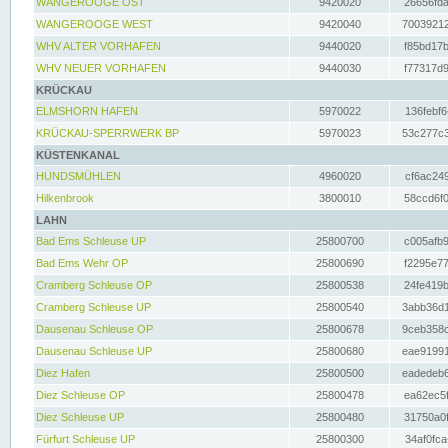
WANGEROOGE OST
9420020
26656fda
WANGEROOGE WEST
9420040
70039212
WHV ALTER VORHAFEN
9440020
f85bd17b
WHV NEUER VORHAFEN
9440030
f77317d9
KRÜCKAU
ELMSHORN HAFEN
5970022
136febf6
KRÜCKAU-SPERRWERK BP
5970023
53c277c3
KÜSTENKANAL
HUNDSMÜHLEN
4960020
cf6ac249
Hilkenbrook
3800010
58ccd6f0
LAHN
Bad Ems Schleuse UP
25800700
c005afb9
Bad Ems Wehr OP
25800690
f2295e77
Cramberg Schleuse OP
25800538
24fe419b
Cramberg Schleuse UP
25800540
3abb36d1
Dausenau Schleuse OP
25800678
9ceb358c
Dausenau Schleuse UP
25800680
eae91991
Diez Hafen
25800500
eadedeb6
Diez Schleuse OP
25800478
ea62ec5f
Diez Schleuse UP
25800480
31750a0f
Fürfurt Schleuse UP
25800300
34af0fca