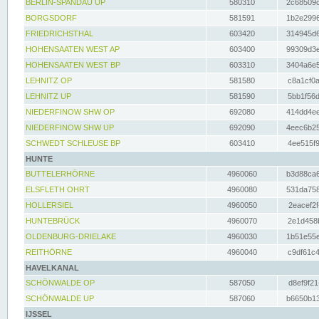
BERLIN-SPANDAU UP
580310
2c68509c
BORGSDORF
581591
1b2e2996
FRIEDRICHSTHAL
603420
314945d6
HOHENSAATEN WEST AP
603400
99309d3e
HOHENSAATEN WEST BP
603310
3404a6e5
LEHNITZ OP
581580
c8a1cf0a
LEHNITZ UP
581590
5bb1f56d
NIEDERFINOW SHW OP
692080
414dd4ee
NIEDERFINOW SHW UP
692090
4eec6b25
SCHWEDT SCHLEUSE BP
603410
4ee515f9
HUNTE
BUTTELERHÖRNE
4960060
b3d88ca6
ELSFLETH OHRT
4960080
531da758
HOLLERSIEL
4960050
2eacef2f
HUNTEBRÜCK
4960070
2e1d458b
OLDENBURG-DRIELAKE
4960030
1b51e55e
REITHÖRNE
4960040
c9df61c4
HAVELKANAL
SCHÖNWALDE OP
587050
d8ef9f21
SCHÖNWALDE UP
587060
b6650b13
IJSSEL