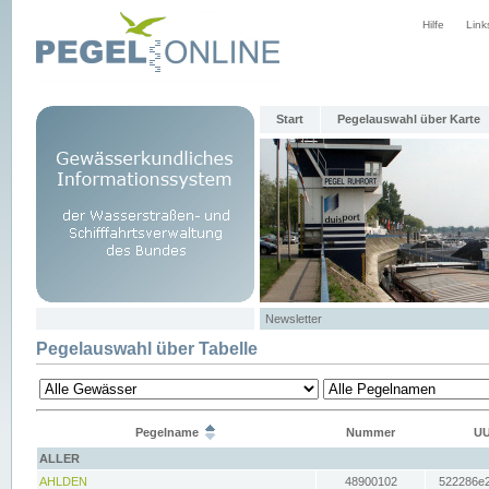
Hilfe
Link
Start
Pegelauswahl über Karte
Newsletter
Pegelauswahl über Tabelle
Pegelname
Nummer
UU
ALLER
AHLDEN
48900102
522286e2