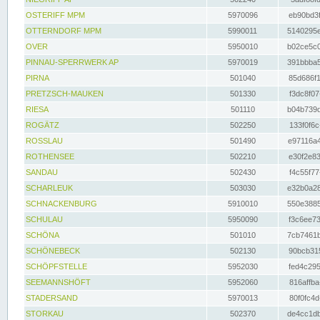
OSTERIFF MPM
5970096
eb90bd3f
OTTERNDORF MPM
5990011
5140295e
OVER
5950010
b02ce5c0
PINNAU-SPERRWERK AP
5970019
391bbba5
PIRNA
501040
85d686f1
PRETZSCH-MAUKEN
501330
f3dc8f07
RIESA
501110
b04b739d
ROGÄTZ
502250
133f0f6c
ROSSLAU
501490
e97116a4
ROTHENSEE
502210
e30f2e83
SANDAU
502430
f4c55f77
SCHARLEUK
503030
e32b0a28
SCHNACKENBURG
5910010
550e3885
SCHULAU
5950090
f3c6ee73
SCHÖNA
501010
7cb7461b
SCHÖNEBECK
502130
90bcb315
SCHÖPFSTELLE
5952030
fed4c295
SEEMANNSHÖFT
5952060
816affba
STADERSAND
5970013
80f0fc4d
STORKAU
502370
de4cc1db