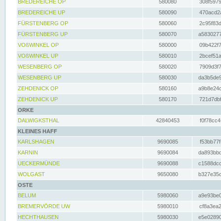
BREDEREICHE OP
580080
308f5979
BREDEREICHE UP
580090
470acd2a
FÜRSTENBERG OP
580060
2c95f83d
FÜRSTENBERG UP
580070
a5830277
VOßWINKEL OP
580000
09b422f7
VOßWINKEL UP
580010
2bcef51a
WESENBERG OP
580020
7909d3f7
WESENBERG UP
580030
da3b5de9
ZEHDENICK OP
580160
a9b8e24c
ZEHDENICK UP
580170
721d7dbf
ORKE
DALWIGKSTHAL
42840453
f0f78cc4
KLEINES HAFF
KARLSHAGEN
9690085
f53bb77f
KARNIN
9690084
da893bbd
UECKERMÜNDE
9690088
c1588dcc
WOLGAST
9650080
b327e35c
OSTE
BELUM
5980060
a9e93be0
BREMERVÖRDE UW
5980010
cf8a3ea2
HECHTHAUSEN
5980030
e5e02890