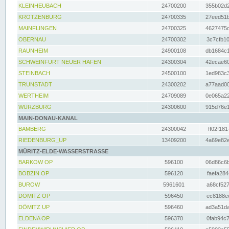
KLEINHEUBACH
24700200
355b02d2
KROTZENBURG
24700335
27eed51b
MAINFLINGEN
24700325
4627475d
OBERNAU
24700302
3c7cfb10
RAUNHEIM
24900108
db1684c1
SCHWEINFURT NEUER HAFEN
24300304
42ecae60
STEINBACH
24500100
1ed983c3
TRUNSTADT
24300202
a77aad00
WERTHEIM
24709089
0e065a22
WÜRZBURG
24300600
915d76e1
MAIN-DONAU-KANAL
BAMBERG
24300042
ff02f181
RIEDENBURG_UP
13409200
4a69e82e
MÜRITZ-ELDE-WASSERSTRASSE
BARKOW OP
596100
06d86c6b
BOBZIN OP
596120
faefa284
BUROW
5961601
a68cf527
DÖMITZ OP
596450
ec8188ee
DÖMITZ UP
596460
ad3a51da
ELDENA OP
596370
0fab94c7