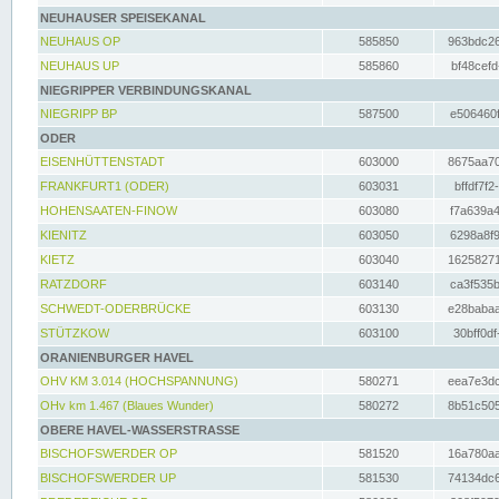
NEUHAUSER SPEISEKANAL
NEUHAUS OP
585850
963bdc26
NEUHAUS UP
585860
bf48cefd
NIEGRIPPER VERBINDUNGSKANAL
NIEGRIPP BP
587500
e506460f
ODER
EISENHÜTTENSTADT
603000
8675aa70
FRANKFURT1 (ODER)
603031
bffdf7f2
HOHENSAATEN-FINOW
603080
f7a639a4
KIENITZ
603050
6298a8f9
KIETZ
603040
16258271
RATZDORF
603140
ca3f535b
SCHWEDT-ODERBRÜCKE
603130
e28babaa
STÜTZKOW
603100
30bff0df
ORANIENBURGER HAVEL
OHV KM 3.014 (HOCHSPANNUNG)
580271
eea7e3dc
OHv km 1.467 (Blaues Wunder)
580272
8b51c505
OBERE HAVEL-WASSERSTRASSE
BISCHOFSWERDER OP
581520
16a780aa
BISCHOFSWERDER UP
581530
74134dc6