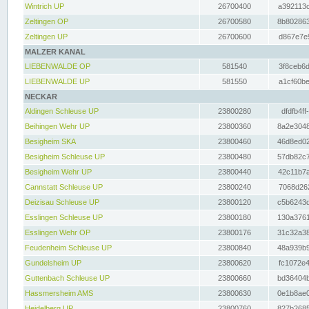
Wintrich UP
26700400
a392113c
Zeltingen OP
26700580
8b802863
Zeltingen UP
26700600
d867e7e9
MALZER KANAL
LIEBENWALDE OP
581540
3f8ceb6d
LIEBENWALDE UP
581550
a1cf60be
NECKAR
Aldingen Schleuse UP
23800280
dfdfb4ff
Beihingen Wehr UP
23800360
8a2e3048
Besigheim SKA
23800460
46d8ed02
Besigheim Schleuse UP
23800480
57db82c7
Besigheim Wehr UP
23800440
42c11b7a
Cannstatt Schleuse UP
23800240
7068d262
Deizisau Schleuse UP
23800120
c5b6243d
Esslingen Schleuse UP
23800180
130a3761
Esslingen Wehr OP
23800176
31c32a38
Feudenheim Schleuse UP
23800840
48a939b9
Gundelsheim UP
23800620
fc1072e4
Guttenbach Schleuse UP
23800660
bd36404b
Hassmersheim AMS
23800630
0e1b8ae0
Heidelberg UP
23800760
827b2685