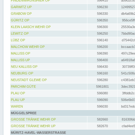
FINDENWIRUNSHIER OP
596410
a5902c55
GARWITZ UP
596230
12499527
GRABOW OP
596330
db4a69b2
GÜRITZ OP
596350
956ce5ff
KLEIN LAASCH WEHR OP
596300
25530a3e
LEWITZ OP
596250
7bbd90ad
LÜBZ OP
596140
d75442cf
MALCHOW WEHR OP
596200
bccaacb3
MALLISS OP
596390
497c29ee
MALLISS UP
596400
a64918a6
NEU KALLISS OP
596430
30739ff3
NEUBURG OP
596160
541c508a
NEUSTADT GLEWE OP
596280
c4381eb3
PARCHIM GÜTE
5961801
3dec3921
PLAU OP
596080
3ffddb2c
PLAU UP
596090
506e6b03
WAREN
596030
bd317edd
MÜGGELSPREE
GROSSE TRÄNKE WEHR OP
582660
81630fdd
GROSSE TRÄNKE WEHR UP
582670
cfad4ee5
MÜRITZ-HAVEL-WASSERSTRASSE