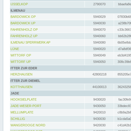
IJSSELKOP
2790070
bbaefa8e
ILMENAU
BARDOWICK OP
5940029
07830b68
BARDOWICK UP
5940030
a238b70f
FAHRENHOLZ OP
5940070
c33c3667
FAHRENHOLZ UP
5940060
bb62b28f
ILMENAU SPERRWERK AP
5940080
6b05e8dc
LÜNE
5940020
d7a8df36
WITTORF OP
5940049
eb3d4195
WITTORF UP
5940050
308c39b6
ITTER ZUR EDER
HERZHAUSEN
42800218
855205e7
ITTER ZUR DIEMEL
KOTTHAUSEN
44100013
36243256
JADE
HOOKSIELPLATE
9430020
fac30fe9
JADE-WESER-PORT
9430050
33bdec83
MELLUMPLATE
9420010
c8b9a2b6
SCHILLIG
9430030
b1cda5a0
WANGEROOGE NORD
9420030
c41d42b1