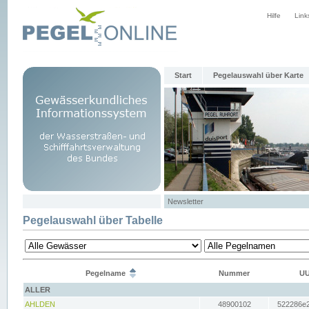
Hilfe
Link
Start
Pegelauswahl über Karte
Newsletter
Pegelauswahl über Tabelle
Pegelname
Nummer
UU
ALLER
AHLDEN
48900102
522286e2