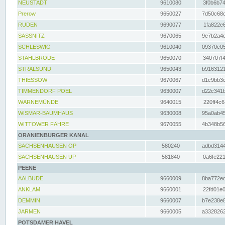
NEUSTADT
9610080
3f0b6b74
Prerow
9650027
7d50c68c
RUDEN
9690077
1fa822e6
SASSNITZ
9670065
9e7b2a4d
SCHLESWIG
9610040
09370c05
STAHLBRODE
9650070
340707f4
STRALSUND
9650043
b9163121
THIESSOW
9670067
d1c9bb3c
TIMMENDORF POEL
9630007
d22c341b
WARNEMÜNDE
9640015
220ff4c6
WISMAR-BAUMHAUS
9630008
95a0ab45
WITTOWER FÄHRE
9670055
4b348b56
ORANIENBURGER KANAL
SACHSENHAUSEN OP
580240
adbd3144
SACHSENHAUSEN UP
581840
0a6fe221
PEENE
AALBUDE
9660009
8ba772ed
ANKLAM
9660001
22fd01e0
DEMMIN
9660007
b7e238e8
JARMEN
9660005
a3328262
POTSDAMER HAVEL