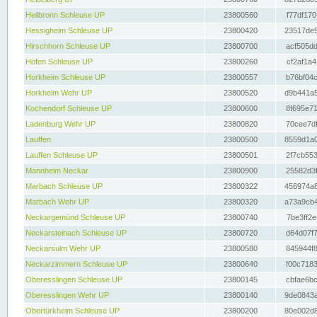
Heilbronn Schleuse UP
23800560
f77df170
Hessigheim Schleuse UP
23800420
23517de9
Hirschhorn Schleuse UP
23800700
acf505dd
Hofen Schleuse UP
23800260
cf2af1a4
Horkheim Schleuse UP
23800557
b76bf04c
Horkheim Wehr UP
23800520
d9b441a5
Kochendorf Schleuse UP
23800600
8f695e71
Ladenburg Wehr UP
23800820
70cee7df
Lauffen
23800500
8559d1a0
Lauffen Schleuse UP
23800501
2f7cb553
Mannheim Neckar
23800900
25582d3f
Marbach Schleuse UP
23800322
456974a8
Marbach Wehr UP
23800320
a73a9cb4
Neckargemünd Schleuse UP
23800740
7be3ff2e
Neckarsteinach Schleuse UP
23800720
d64d07f7
Neckarsulm Wehr UP
23800580
845944f8
Neckarzimmern Schleuse UP
23800640
f00c7183
Oberesslingen Schleuse UP
23800145
cbfae6bc
Oberesslingen Wehr UP
23800140
9de0843a
Obertürkheim Schleuse UP
23800200
80e002d8