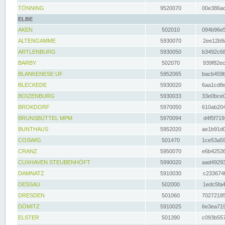
TÖNNING
9520070
00e386ac
ELBE
AKEN
502010
094b96e5
ALTENGAMME
5930070
2ee12b9a
ARTLENBURG
5930050
b3492c68
BARBY
502070
939f82ec
BLANKENESE UF
5952065
bacb459b
BLECKEDE
5930020
6aa1cd8e
BOIZENBURG
5930033
33e0bce0
BROKDORF
5970050
610ab204
BRUNSBÜTTEL MPM
5970094
d4f5f719
BUNTHAUS
5952020
ae1b91d0
COSWIG
501470
1ce53a59
CRANZ
5950070
e6b42536
CUXHAVEN STEUBENHÖFT
5990020
aad49293
DAMNATZ
5910030
c233674f
DESSAU
502000
1edc5fa4
DRESDEN
501060
70272185
DÖMITZ
5910025
6e3ea719
ELSTER
501390
c093b557