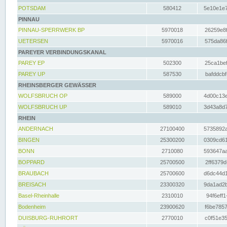
POTSDAM
580412
5e10e1e7
PINNAU
PINNAU-SPERRWERK BP
5970018
26259e8f
UETERSEN
5970016
575da86f
PAREYER VERBINDUNGSKANAL
PAREY EP
502300
25ca1bef
PAREY UP
587530
bafddcbf
RHEINSBERGER GEWÄSSER
WOLFSBRUCH OP
589000
4d00c13e
WOLFSBRUCH UP
589010
3d43a8d7
RHEIN
ANDERNACH
27100400
5735892a
BINGEN
25300200
0309cd61
BONN
2710080
593647aa
BOPPARD
25700500
2ff6379d
BRAUBACH
25700600
d6dc44d1
BREISACH
23300320
9da1ad2b
Basel-Rheinhalle
2310010
94f6eff1
Bodenheim
23900620
f6be7857
DUISBURG-RUHRORT
2770010
c0f51e35