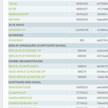
CELLE
48300105
b475386c
EITZE
48900237
47174d8f
MARKLENDORF
48700103
8b4f9f7c
RETHEM
48900204
5aaed954
ALTE MAAS
DORDRECHT
123456785
6c6f84c2
BODENSEE
KONSTANZ
906
aa9179c1
BERLIN-SPANDAUER-SCHIFFFAHRTSKANAL
BERLIN-PLÖTZENSEE OP
586640
ee52ce62
BERLIN-PLÖTZENSEE UP
586650
45721a68
DAHME-WASSERSTRASSE
BERLIN-SCHMÖCKWITZ
586810
6b595707
NEUE MÜHLE SCHLEUSE OP
586270
0e0dbcc9
NEUE MÜHLE SCHLEUSE UP
586280
c9a6c3bf
DORTMUND-EMS-KANAL
BERGESHÖVEDE
34000010
ade3a084
Groppenbruch
27700122
7bbdb421
HASEHUBBRÜCKE
3690010
04572010
HENRICHENBURG OW
27700111
70bee932