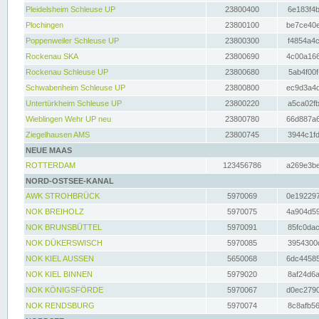
Pleidelsheim Schleuse UP
23800400
6e183f4b
Plochingen
23800100
be7ce40e
Poppenweiler Schleuse UP
23800300
f4854a4c
Rockenau SKA
23800690
4c00a166
Rockenau Schleuse UP
23800680
5ab4f00f
Schwabenheim Schleuse UP
23800800
ec9d3a4d
Untertürkheim Schleuse UP
23800220
a5ca02fb
Wieblingen Wehr UP neu
23800780
66d887a6
Ziegelhausen AMS
23800745
3944c1fd
NEUE MAAS
ROTTERDAM
123456786
a269e3be
NORD-OSTSEE-KANAL
AWK STROHBRÜCK
5970069
0e192297
NOK BREIHOLZ
5970075
4a904d59
NOK BRUNSBÜTTEL
5970091
85fc0dac
NOK DÜKERSWISCH
5970085
3954300d
NOK KIEL AUSSEN
5650068
6dc44585
NOK KIEL BINNEN
5979020
8af24d6a
NOK KÖNIGSFÖRDE
5970067
d0ec2790
NOK RENDSBURG
5970074
8c8afb56