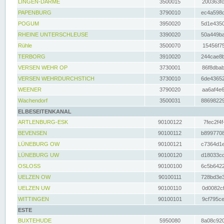
LINGEN-DARME
3500015
200363fc
PAPENBURG
3790010
ec4a598d
POGUM
3950020
5d1e4350
RHEINE UNTERSCHLEUSE
3390020
50a449ba
Rühle
3500070
15456f75
TERBORG
3910020
244cae8b
VERSEN WEHR OP
3730001
86f8dbab
VERSEN WEHRDURCHSTICH
3730010
6de43652
WEENER
3790020
aa6af4e6
Wachendorf
3500031
88698229
ELBESEITENKANAL
ARTLENBURG-ESK
90100122
7fec2f4f
BEVENSEN
90100112
b8997708
LÜNEBURG OW
90100121
c7364d1e
LÜNEBURG UW
90100120
d18033cd
OSLOSS
90100100
6c5b6422
UELZEN OW
90100111
728bd3e3
UELZEN UW
90100110
0d0082cf
WITTINGEN
90100101
9cf795ce
ESTE
BUXTEHUDE
5950080
8a08c920