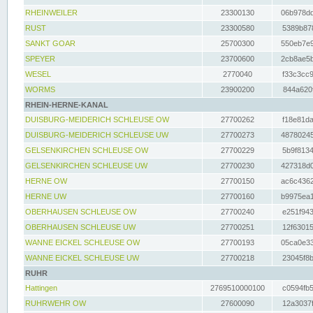
RHEINWEILER
23300130
06b978dd
RUST
23300580
5389b878
SANKT GOAR
25700300
550eb7e9
SPEYER
23700600
2cb8ae5b
WESEL
2770040
f33c3cc9
WORMS
23900200
844a620f
RHEIN-HERNE-KANAL
DUISBURG-MEIDERICH SCHLEUSE OW
27700262
f18e81da
DUISBURG-MEIDERICH SCHLEUSE UW
27700273
48780245
GELSENKIRCHEN SCHLEUSE OW
27700229
5b9f8134
GELSENKIRCHEN SCHLEUSE UW
27700230
427318d0
HERNE OW
27700150
ac6c4362
HERNE UW
27700160
b9975ea1
OBERHAUSEN SCHLEUSE OW
27700240
e251f943
OBERHAUSEN SCHLEUSE UW
27700251
12f63015
WANNE EICKEL SCHLEUSE OW
27700193
05ca0e33
WANNE EICKEL SCHLEUSE UW
27700218
23045f8b
RUHR
Hattingen
2769510000100
c0594fb5
RUHRWEHR OW
27600090
12a3037f