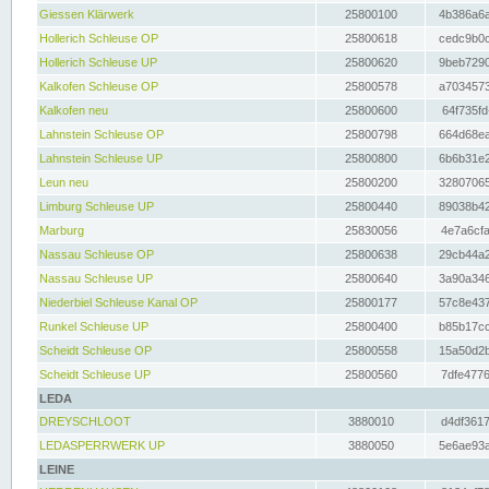
Giessen Klärwerk
25800100
4b386a6a
Hollerich Schleuse OP
25800618
cedc9b0c
Hollerich Schleuse UP
25800620
9beb7290
Kalkofen Schleuse OP
25800578
a7034573
Kalkofen neu
25800600
64f735fd
Lahnstein Schleuse OP
25800798
664d68ea
Lahnstein Schleuse UP
25800800
6b6b31e2
Leun neu
25800200
32807065
Limburg Schleuse UP
25800440
89038b42
Marburg
25830056
4e7a6cfa
Nassau Schleuse OP
25800638
29cb44a2
Nassau Schleuse UP
25800640
3a90a346
Niederbiel Schleuse Kanal OP
25800177
57c8e437
Runkel Schleuse UP
25800400
b85b17cc
Scheidt Schleuse OP
25800558
15a50d2b
Scheidt Schleuse UP
25800560
7dfe4776
LEDA
DREYSCHLOOT
3880010
d4df3617
LEDASPERRWERK UP
3880050
5e6ae93a
LEINE