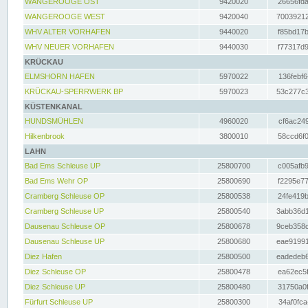
WANGEROOGE OST
9420020
26656fda
WANGEROOGE WEST
9420040
70039212
WHV ALTER VORHAFEN
9440020
f85bd17b
WHV NEUER VORHAFEN
9440030
f77317d9
KRÜCKAU
ELMSHORN HAFEN
5970022
136febf6
KRÜCKAU-SPERRWERK BP
5970023
53c277c3
KÜSTENKANAL
HUNDSMÜHLEN
4960020
cf6ac249
Hilkenbrook
3800010
58ccd6f0
LAHN
Bad Ems Schleuse UP
25800700
c005afb9
Bad Ems Wehr OP
25800690
f2295e77
Cramberg Schleuse OP
25800538
24fe419b
Cramberg Schleuse UP
25800540
3abb36d1
Dausenau Schleuse OP
25800678
9ceb358c
Dausenau Schleuse UP
25800680
eae91991
Diez Hafen
25800500
eadedeb6
Diez Schleuse OP
25800478
ea62ec5f
Diez Schleuse UP
25800480
31750a0f
Fürfurt Schleuse UP
25800300
34af0fca