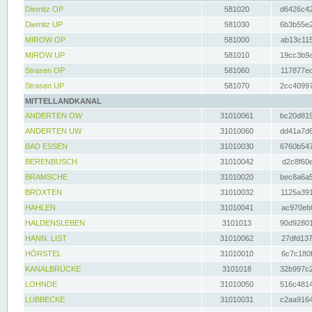
Diemitz OP
581020
d6426c42
Diemitz UP
581030
6b3b55e2
MIROW OP
581000
ab13c115
MIROW UP
581010
19cc3b9a
Strasen OP
581060
117877ec
Strasen UP
581070
2cc40997
MITTELLANDKANAL
ANDERTEN OW
31010061
bc20d819
ANDERTEN UW
31010060
dd41a7d6
BAD ESSEN
31010030
6760b547
BERENBUSCH
31010042
d2c8f60e
BRAMSCHE
31010020
bec8a6a5
BROXTEN
31010032
1125a391
HAHLEN
31010041
ac970eb0
HALDENSLEBEN
3101013
90d92801
HANN. LIST
31010062
27dfd137
HÖRSTEL
31010010
6c7c180f
KANALBRÜCKE
3101018
32b997c2
LOHNDE
31010050
516c4814
LÜBBECKE
31010031
c2aa9164