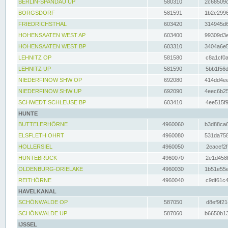
BERLIN-SPANDAU UP
580310
2c68509c
BORGSDORF
581591
1b2e2996
FRIEDRICHSTHAL
603420
314945d6
HOHENSAATEN WEST AP
603400
99309d3e
HOHENSAATEN WEST BP
603310
3404a6e5
LEHNITZ OP
581580
c8a1cf0a
LEHNITZ UP
581590
5bb1f56d
NIEDERFINOW SHW OP
692080
414dd4ee
NIEDERFINOW SHW UP
692090
4eec6b25
SCHWEDT SCHLEUSE BP
603410
4ee515f9
HUNTE
BUTTELERHÖRNE
4960060
b3d88ca6
ELSFLETH OHRT
4960080
531da758
HOLLERSIEL
4960050
2eacef2f
HUNTEBRÜCK
4960070
2e1d458b
OLDENBURG-DRIELAKE
4960030
1b51e55e
REITHÖRNE
4960040
c9df61c4
HAVELKANAL
SCHÖNWALDE OP
587050
d8ef9f21
SCHÖNWALDE UP
587060
b6650b13
IJSSEL