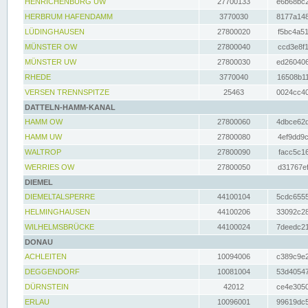
HENRICHENBURG UW
27700133
e6b68bc2
HERBRUM HAFENDAMM
3770030
8177a148
LÜDINGHAUSEN
27800020
f5bc4a51
MÜNSTER OW
27800040
ccd3e8f1
MÜNSTER UW
27800030
ed260406
RHEDE
3770040
16508b11
VERSEN TRENNSPITZE
25463
0024cc40
DATTELN-HAMM-KANAL
HAMM OW
27800060
4dbce62d
HAMM UW
27800080
4ef9dd9c
WALTROP
27800090
facc5c16
WERRIES OW
27800050
d31767ef
DIEMEL
DIEMELTALSPERRE
44100104
5cdc6555
HELMINGHAUSEN
44100206
33092c28
WILHELMSBRÜCKE
44100024
7deedc21
DONAU
ACHLEITEN
10094006
c389c9e2
DEGGENDORF
10081004
53d40547
DÜRNSTEIN
42012
ce4e3050
ERLAU
10096001
99619dc5