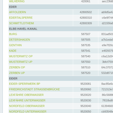
WILHERING
420061
aec23fd6
EDER
AFFOLDERN
42800502
ab9d5a42
EDERTALSPERRE
42800310
c6e9f744
SCHMITTLOTHEIM
42800309
d2155fa6
ELBE-HAVEL-KANAL
BURG
587507
831ad501
DETERSHAGEN
587505
a7b1eda9
GENTHIN
587535
e9e7f20c
KADE
587541
e4f29379
WUSTERWITZ OP
587540
c6a12d34
WUSTERWITZ UP
587550
3bfcf759
ZERBEN OP
587510
64c37072
ZERBEN UP
587520
532d8718
EIDER
EIDER-SPERRWERK BP
9520081
8ac85e6c
FRIEDRICHSTADT STRASSENBRÜCKE
9520060
721313e7
LEXFÄHRE OBERWASSER
9520020
86c5688f
LEXFÄHRE UNTERWASSER
9520030
7f01fbd8
NORDFELD OBERWASSER
9520040
61394669
NORDFELD UNTERWASSER
9520050
cb93548e