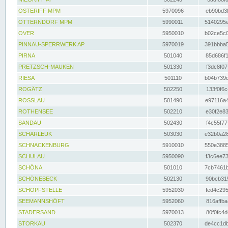
OSTERIFF MPM
5970096
eb90bd3f
OTTERNDORF MPM
5990011
5140295e
OVER
5950010
b02ce5c0
PINNAU-SPERRWERK AP
5970019
391bbba5
PIRNA
501040
85d686f1
PRETZSCH-MAUKEN
501330
f3dc8f07
RIESA
501110
b04b739d
ROGÄTZ
502250
133f0f6c
ROSSLAU
501490
e97116a4
ROTHENSEE
502210
e30f2e83
SANDAU
502430
f4c55f77
SCHARLEUK
503030
e32b0a28
SCHNACKENBURG
5910010
550e3885
SCHULAU
5950090
f3c6ee73
SCHÖNA
501010
7cb7461b
SCHÖNEBECK
502130
90bcb315
SCHÖPFSTELLE
5952030
fed4c295
SEEMANNSHÖFT
5952060
816affba
STADERSAND
5970013
80f0fc4d
STORKAU
502370
de4cc1db