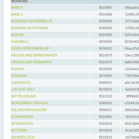
NORDSEE
BAKE A
9510063
e8daa3e2
BAKE Z
9510066
104fdc24
BORKUM FISCHERBALJE
9340020
8727ebfd
BORKUM SÜDSTRAND
9340030
478f21e9
BÜSUM
9510095
5287a3e1
DAGEBÜLL
9570040
6233e901
EIDER-SPERRWERK AP
9530010
04acd7e5
HELGOLAND BINNENHAFEN
9510070
c0ec139b
HELGOLAND SÜDHAFEN
9510075
0d8233b8
HUSUM
9530020
e114aeec
HÖRNUM
9570050
733755fd
LANGEOOG
9390010
a0c1dcb6
LIST AUF SYLT
9570070
5e92d73f
MITTELGRUND
9510132
3ff99b92
NORDERNEY RIFFGAT
9360010
c0244c0e
PELLWORM ANLEGER
9550021
2852b9ab
SCHARHÖRN
9510060
f0197bcf
SPIEKEROOG
9410010
662c4b5e
WITTDÜN
9570010
9c4c11f2
ZEHNERLOCH
9510010
e574d0af