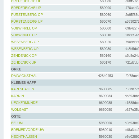
BREDEREICHE OP
580080
308f5979
BREDEREICHE UP
580090
470acd2a
FÜRSTENBERG OP
580060
2c95f83d
FÜRSTENBERG UP
580070
a5830277
VOßWINKEL OP
580000
09b422f7
VOßWINKEL UP
580010
2bcef51a
WESENBERG OP
580020
7909d3f7
WESENBERG UP
580030
da3b5de9
ZEHDENICK OP
580160
a9b8e24c
ZEHDENICK UP
580170
721d7dbf
ORKE
DALWIGKSTHAL
42840453
f0f78cc4
KLEINES HAFF
KARLSHAGEN
9690085
f53bb77f
KARNIN
9690084
da893bbd
UECKERMÜNDE
9690088
c1588dcc
WOLGAST
9650080
b327e35c
OSTE
BELUM
5980060
a9e93be0
BREMERVÖRDE UW
5980010
cf8a3ea2
HECHTHAUSEN
5980030
e5e02890