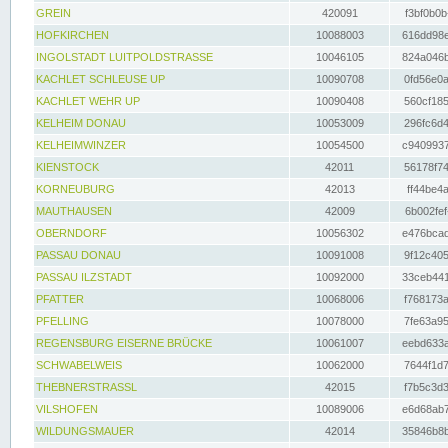
GREIN
420091
f3bf0b0b
HOFKIRCHEN
10088003
616dd98e
INGOLSTADT LUITPOLDSTRASSE
10046105
824a046b
KACHLET SCHLEUSE UP
10090708
0fd56e0a
KACHLET WEHR UP
10090408
560cf185
KELHEIM DONAU
10053009
296fc6d4
KELHEIMWINZER
10054500
c9409937
KIENSTOCK
42011
56178f74
KORNEUBURG
42013
ff44be4a
MAUTHAUSEN
42009
6b002fef
OBERNDORF
10056302
e476bcad
PASSAU DONAU
10091008
9f12c405
PASSAU ILZSTADT
10092000
33ceb441
PFATTER
10068006
f768173a
PFELLING
10078000
7fe63a95
REGENSBURG EISERNE BRÜCKE
10061007
eebd633a
SCHWABELWEIS
10062000
7644f1d7
THEBNERSTRASSL
42015
f7b5c3d3
VILSHOFEN
10089006
e6d68ab7
WILDUNGSMAUER
42014
35846b8b