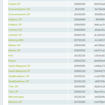
Fankel UP
26900300
583420a8
Grevenmacher OP
2610180
6e72bebf
Grevenmacher UP
26100200
69308142
Koblenz OP
26900880
3f64ff08
Koblenz UP
26900900
9dbcac54
Lehmen OP
26900680
d0abe01a
Lehmen UP
26900700
dc1bb420
Mehring AMS
26700100
4c1b6f17
Müden OP
26900480
a5c880a3
Müden UP
26900500
edc67ca3
Perl
26100100
c263ea53
Ruwer
26500150
abd34ee6
Sankt Aldegund OP
26900080
e4d6a271
Sankt Aldegund UP
26900100
20640279
Stadtbredimus OP
26100110
cceb7060
Stadtbredimus UP
26100130
dfdf753b
Trier OP
26500080
9d2b4126
Trier UP
26500100
3bec53ca
Wincheringen
26100140
bb5560fc
Wintrich OP
26700380
cb4789e4