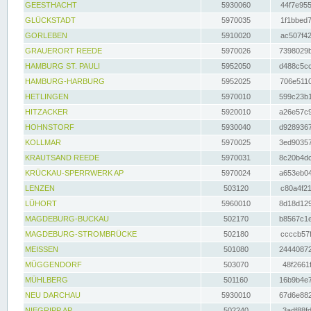
GEESTHACHT
5930060
44f7e955
GLÜCKSTADT
5970035
1f1bbed7
GORLEBEN
5910020
ac507f42
GRAUERORT REEDE
5970026
7398029b
HAMBURG ST. PAULI
5952050
d488c5cc
HAMBURG-HARBURG
5952025
706e5110
HETLINGEN
5970010
599c23b1
HITZACKER
5920010
a26e57c9
HOHNSTORF
5930040
d9289367
KOLLMAR
5970025
3ed90357
KRAUTSAND REEDE
5970031
8c20b4dc
KRÜCKAU-SPERRWERK AP
5970024
a653eb04
LENZEN
503120
c80a4f21
LÜHORT
5960010
8d18d129
MAGDEBURG-BUCKAU
502170
b8567c1e
MAGDEBURG-STROMBRÜCKE
502180
ccccb57f
MEISSEN
501080
24440872
MÜGGENDORF
503070
48f2661f
MÜHLBERG
501160
16b9b4e7
NEU DARCHAU
5930010
67d6e882
NIEGRIPP AP
502240
3adf88fd