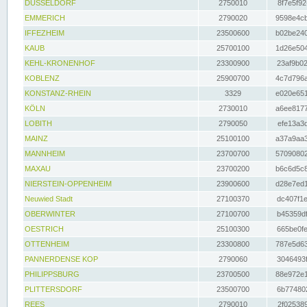
DÜSSELDORF
2750010
8f7e5f92
EMMERICH
2790020
9598e4cb
IFFEZHEIM
23500600
b02be240
KAUB
25700100
1d26e504
KEHL-KRONENHOF
23300900
23af9b02
KOBLENZ
25900700
4c7d796a
KONSTANZ-RHEIN
3329
e020e651
KÖLN
2730010
a6ee8177
LOBITH
2790050
efe13a3d
MAINZ
25100100
a37a9aa3
MANNHEIM
23700700
57090802
MAXAU
23700200
b6c6d5c8
NIERSTEIN-OPPENHEIM
23900600
d28e7ed1
Neuwied Stadt
27100370
dc407f1e
OBERWINTER
27100700
b45359df
OESTRICH
25100300
665be0fe
OTTENHEIM
23300800
787e5d63
PANNERDENSE KOP
2790060
3046493f
PHILIPPSBURG
23700500
88e972e1
PLITTERSDORF
23500700
6b774802
REES
2790010
2f025389