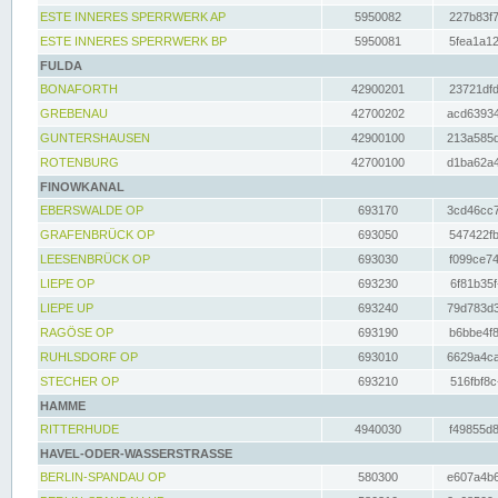
ESTE INNERES SPERRWERK AP
5950082
227b83f7
ESTE INNERES SPERRWERK BP
5950081
5fea1a12
FULDA
BONAFORTH
42900201
23721dfd
GREBENAU
42700202
acd63934
GUNTERSHAUSEN
42900100
213a585d
ROTENBURG
42700100
d1ba62a4
FINOWKANAL
EBERSWALDE OP
693170
3cd46cc7
GRAFENBRÜCK OP
693050
547422fb
LEESENBRÜCK OP
693030
f099ce74
LIEPE OP
693230
6f81b35f
LIEPE UP
693240
79d783d3
RAGÖSE OP
693190
b6bbe4f8
RUHLSDORF OP
693010
6629a4ca
STECHER OP
693210
516fbf8c
HAMME
RITTERHUDE
4940030
f49855d8
HAVEL-ODER-WASSERSTRASSE
BERLIN-SPANDAU OP
580300
e607a4b6