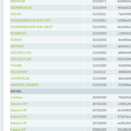
MEHRUM
31010071
be05603a
NIENBRÜGGE
31010044
864a8111
RECKE
31010011
7af19499
RODENBERGER AUE-OST
31010051
6288de60
RODENBERGER AUE-WEST
31010052
eb24b5a3
RUSBEND
31010043
c1f06401
RÜHEN
31010093
4ed5f6da
SEHNDE
31010070
ab0d9117
SÜLFELD OW
31010092
a8604e8f
SÜLFELD UW
31010091
892183d6
THUNE
31010080
42b865fb
VELSDORF
3101012
36f80081
VORSFELDE
31010090
dbb2bb9f
WARBER GRABEN
31010040
2f1080ba
MOSEL
Cochem
26900400
768df4e9
Detzem OP
26700180
c40912fd
Detzem UP
26700200
dc344605
Enkirch OP
26700880
87207dcd
Enkirch UP
26700900
ee861944
Fankel OP
26900280
68198b48