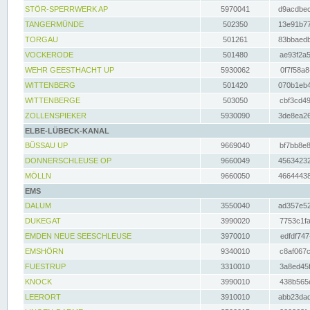
STÖR-SPERRWERK AP
5970041
d9acdbec
TANGERMÜNDE
502350
13e91b77
TORGAU
501261
83bbaedb
VOCKERODE
501480
ae93f2a5
WEHR GEESTHACHT UP
5930062
0f7f58a8
WITTENBERG
501420
070b1eb4
WITTENBERGE
503050
cbf3cd49
ZOLLENSPIEKER
5930090
3de8ea26
ELBE-LÜBECK-KANAL
BÜSSAU UP
9669040
bf7bb8e8
DONNERSCHLEUSE OP
9660049
45634232
MÖLLN
9660050
46644438
EMS
DALUM
3550040
ad357e52
DUKEGAT
3990020
7753c1fa
EMDEN NEUE SEESCHLEUSE
3970010
edfdf747
EMSHÖRN
9340010
c8af067c
FUESTRUP
3310010
3a8ed45f
KNOCK
3990010
438b565e
LEERORT
3910010
abb23dad