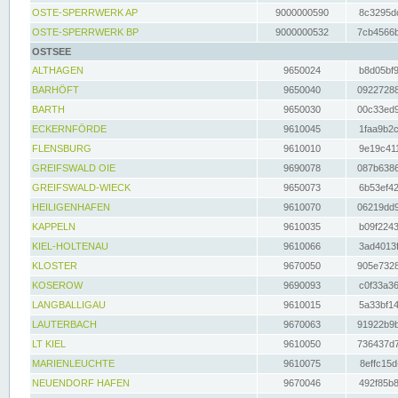
OSTE-SPERRWERK AP
9000000590
8c3295dc
OSTE-SPERRWERK BP
9000000532
7cb4566b
OSTSEE
ALTHAGEN
9650024
b8d05bf9
BARHÖFT
9650040
09227288
BARTH
9650030
00c33ed9
ECKERNFÖRDE
9610045
1faa9b2c
FLENSBURG
9610010
9e19c411
GREIFSWALD OIE
9690078
087b6386
GREIFSWALD-WIECK
9650073
6b53ef42
HEILIGENHAFEN
9610070
06219dd9
KAPPELN
9610035
b09f2243
KIEL-HOLTENAU
9610066
3ad4013f
KLOSTER
9670050
905e7328
KOSEROW
9690093
c0f33a36
LANGBALLIGAU
9610015
5a33bf14
LAUTERBACH
9670063
91922b9b
LT KIEL
9610050
736437d7
MARIENLEUCHTE
9610075
8effc15d
NEUENDORF HAFEN
9670046
492f85b8