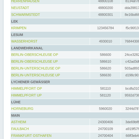
HERRENHAUSEN
48800108
8134af78
NEUSTADT
48800200
dda39817
SCHWARMSTEDT
48800301
8e16bd66
LEK
KRIMPEN
123456784
f5c96f13
LESUM
WASSERHORST
4930010
76844306
LANDWEHRKANAL
BERLIN-OBERSCHLEUSE OP
586600
24ce3282
BERLIN-OBERSCHLEUSE UP
586610
c42ad3df
BERLIN-UNTERSCHLEUSE OP
586620
503ad891
BERLIN-UNTERSCHLEUSE UP
586630
d198c901
LYCHENER GEWÄSSER
HIMMELPFORT OP
581110
bcdfa310
HIMMELPFORT UP
581120
9592d736
LÜHE
HORNEBURG
5960020
3244d787
MAIN
ASTHEIM
24300406
3de69bf8
FAULBACH
24700109
a919f57f
FRANKFURT OSTHAFEN
24700404
66ff3eb4