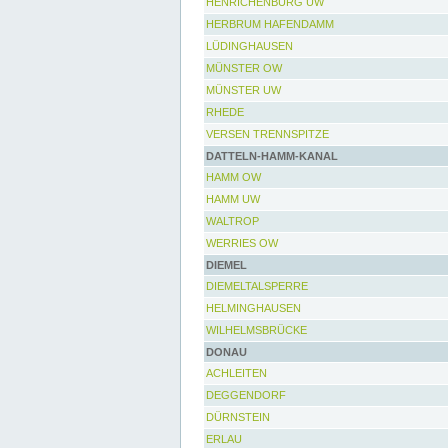
HENRICHENBURG UW
HERBRUM HAFENDAMM
LÜDINGHAUSEN
MÜNSTER OW
MÜNSTER UW
RHEDE
VERSEN TRENNSPITZE
DATTELN-HAMM-KANAL
HAMM OW
HAMM UW
WALTROP
WERRIES OW
DIEMEL
DIEMELTALSPERRE
HELMINGHAUSEN
WILHELMSBRÜCKE
DONAU
ACHLEITEN
DEGGENDORF
DÜRNSTEIN
ERLAU