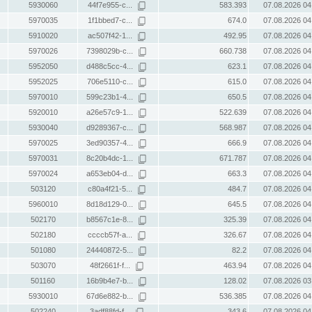
5930060
44f7e955-c...
583.393
07.08.2026 04
5970035
1f1bbed7-c...
674.0
07.08.2026 04
5910020
ac507f42-1...
492.95
07.08.2026 04
5970026
7398029b-c...
660.738
07.08.2026 04
5952050
d488c5cc-4...
623.1
07.08.2026 04
5952025
706e5110-c...
615.0
07.08.2026 04
5970010
599c23b1-4...
650.5
07.08.2026 04
5920010
a26e57c9-1...
522.639
07.08.2026 04
5930040
d9289367-c...
568.987
07.08.2026 04
5970025
3ed90357-4...
666.9
07.08.2026 04
5970031
8c20b4dc-1...
671.787
07.08.2026 04
5970024
a653eb04-d...
663.3
07.08.2026 04
503120
c80a4f21-5...
484.7
07.08.2026 04
5960010
8d18d129-0...
645.5
07.08.2026 04
502170
b8567c1e-8...
325.39
07.08.2026 04
502180
ccccb57f-a...
326.67
07.08.2026 04
501080
24440872-5...
82.2
07.08.2026 04
503070
48f2661f-f...
463.94
07.08.2026 04
501160
16b9b4e7-b...
128.02
07.08.2026 03
5930010
67d6e882-b...
536.385
07.08.2026 04
502240
3adf88fd-f...
343.6
07.08.2026 04