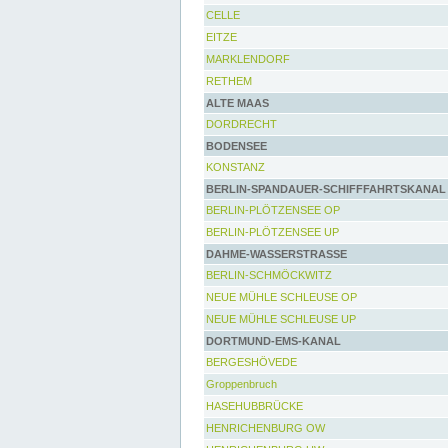
CELLE
EITZE
MARKLENDORF
RETHEM
ALTE MAAS
DORDRECHT
BODENSEE
KONSTANZ
BERLIN-SPANDAUER-SCHIFFFAHRTSKANAL
BERLIN-PLÖTZENSEE OP
BERLIN-PLÖTZENSEE UP
DAHME-WASSERSTRASSE
BERLIN-SCHMÖCKWITZ
NEUE MÜHLE SCHLEUSE OP
NEUE MÜHLE SCHLEUSE UP
DORTMUND-EMS-KANAL
BERGESHÖVEDE
Groppenbruch
HASEHUBBRÜCKE
HENRICHENBURG OW