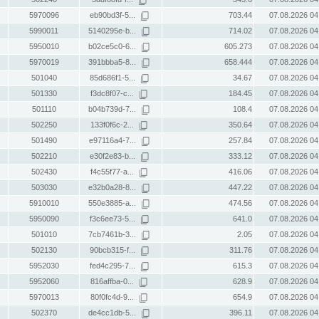
5970096
eb90bd3f-5...
703.44
07.08.2026 04
5990011
5140295e-b...
714.02
07.08.2026 04
5950010
b02ce5c0-6...
605.273
07.08.2026 04
5970019
391bbba5-8...
658.444
07.08.2026 04
501040
85d686f1-5...
34.67
07.08.2026 04
501330
f3dc8f07-c...
184.45
07.08.2026 04
501110
b04b739d-7...
108.4
07.08.2026 04
502250
133f0f6c-2...
350.64
07.08.2026 04
501490
e97116a4-7...
257.84
07.08.2026 04
502210
e30f2e83-b...
333.12
07.08.2026 04
502430
f4c55f77-a...
416.06
07.08.2026 04
503030
e32b0a28-8...
447.22
07.08.2026 04
5910010
550e3885-a...
474.56
07.08.2026 04
5950090
f3c6ee73-5...
641.0
07.08.2026 04
501010
7cb7461b-3...
2.05
07.08.2026 04
502130
90bcb315-f...
311.76
07.08.2026 04
5952030
fed4c295-7...
615.3
07.08.2026 04
5952060
816affba-0...
628.9
07.08.2026 04
5970013
80f0fc4d-9...
654.9
07.08.2026 04
502370
de4cc1db-5...
396.11
07.08.2026 04