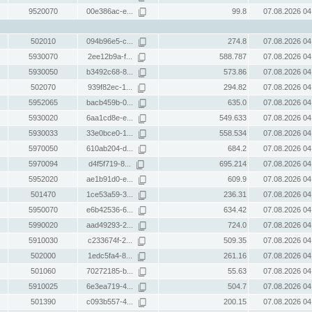
9520070
00e386ac-e...
99.8
07.08.2026 04
502010
094b96e5-c...
274.8
07.08.2026 04
5930070
2ee12b9a-f...
588.787
07.08.2026 04
5930050
b3492c68-8...
573.86
07.08.2026 04
502070
939f82ec-1...
294.82
07.08.2026 04
5952065
bacb459b-0...
635.0
07.08.2026 04
5930020
6aa1cd8e-e...
549.633
07.08.2026 04
5930033
33e0bce0-1...
558.534
07.08.2026 04
5970050
610ab204-d...
684.2
07.08.2026 04
5970094
d4f5f719-8...
695.214
07.08.2026 04
5952020
ae1b91d0-e...
609.9
07.08.2026 04
501470
1ce53a59-3...
236.31
07.08.2026 04
5950070
e6b42536-6...
634.42
07.08.2026 04
5990020
aad49293-2...
724.0
07.08.2026 04
5910030
c233674f-2...
509.35
07.08.2026 04
502000
1edc5fa4-8...
261.16
07.08.2026 04
501060
70272185-b...
55.63
07.08.2026 04
5910025
6e3ea719-4...
504.7
07.08.2026 04
501390
c093b557-4...
200.15
07.08.2026 04