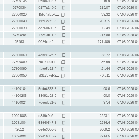
27700133
e6b68bc2-6...
15.9
07.08.2026 04
3770030
8177a148-5...
213.07
07.08.2026 04
27800020
f5bc4a51-0...
39.32
07.08.2026 04
27800040
ccd3e8f1-3...
70.315
07.08.2026 04
27800030
ed260406-b...
72.49
07.08.2026 04
3770040
16508b11-4...
217.86
07.08.2026 04
25463
0024cc40-d...
171.309
07.08.2026 04
27800060
4dbce62d-a...
38.72
07.08.2026 04
27800080
4ef9dd9c-b...
36.59
07.08.2026 04
27800090
facc5c16-f...
2.144
07.08.2026 04
27800050
d31767ef-2...
40.611
07.08.2026 04
44100104
5cdc6555-8...
90.6
07.08.2026 04
44100206
33092c28-2...
90.0
07.08.2026 04
44100024
7deedc21-2...
97.4
07.08.2026 04
10094006
c389c9e2-a...
2223.1
07.08.2026 04
10081004
53d40547-8...
2284.4
07.08.2026 04
42012
ce4e3050-2...
2009.2
07.08.2026 03
10096001
99619dc5-9...
2214.5
07.08.2026 04