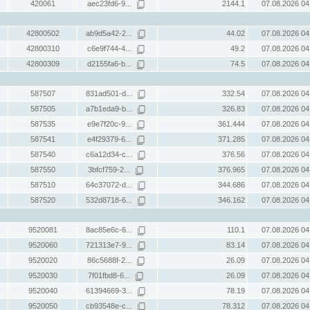
420061
aec23fd6-9...
2144.1
07.08.2026 04
42800502
ab9d5a42-2...
44.02
07.08.2026 04
42800310
c6e9f744-4...
49.2
07.08.2026 04
42800309
d2155fa6-b...
74.5
07.08.2026 04
587507
831ad501-d...
332.54
07.08.2026 04
587505
a7b1eda9-b...
326.83
07.08.2026 04
587535
e9e7f20c-9...
361.444
07.08.2026 04
587541
e4f29379-6...
371.285
07.08.2026 04
587540
c6a12d34-c...
376.56
07.08.2026 04
587550
3bfcf759-2...
376.965
07.08.2026 04
587510
64c37072-d...
344.686
07.08.2026 04
587520
532d8718-6...
346.162
07.08.2026 04
9520081
8ac85e6c-6...
110.1
07.08.2026 04
9520060
721313e7-9...
83.14
07.08.2026 04
9520020
86c5688f-2...
26.09
07.08.2026 04
9520030
7f01fbd8-6...
26.09
07.08.2026 04
9520040
61394669-3...
78.19
07.08.2026 04
9520050
cb93548e-c...
78.312
07.08.2026 04