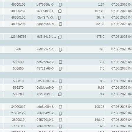
48300105
b475386c-3...
1.74
07.08.2026 04
48900237
47174d8f-1...
107.75
07.08.2026 04
48700103
8b4f9f7c-3...
38.47
07.08.2026 04
48900204
5aaed954-d...
82.32
07.08.2026 04
123456785
6c6f84c2-b...
975.0
07.08.2026 04
906
aa9179c1-1...
0.0
07.08.2026 04
586640
ee52ce62-2...
7.4
07.08.2026 04
586650
45721a68-5...
7.5
07.08.2026 04
586810
6b595707-8...
0.3
07.08.2026 03
586270
0e0dbcc9-0...
9.56
07.08.2026 04
586280
c9a6c3bf-0...
9.4
07.08.2026 04
34000010
ade3a084-8...
108.26
07.08.2026 04
27700122
7bbdb421-2...
07.08.2026 04
3690010
04572010-1...
166.42
07.08.2026 04
27700111
70bee932-1...
14.3
07.08.2026 04