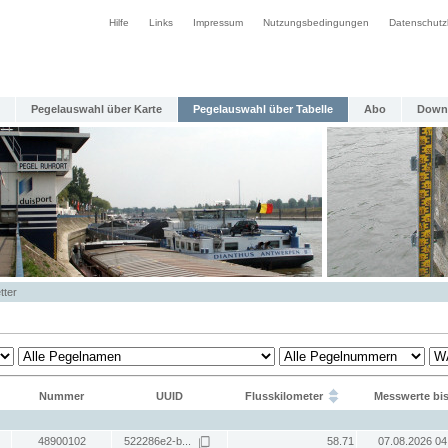
Hilfe
Links
Impressum
Nutzungsbedingungen
Datenschutz
Pegelauswahl über Karte
Pegelauswahl über Tabelle
Abo
Down
tter
Nummer
UUID
Flusskilometer
Messwerte bi
48900102
522286e2-b...
58.71
07.08.2026 04