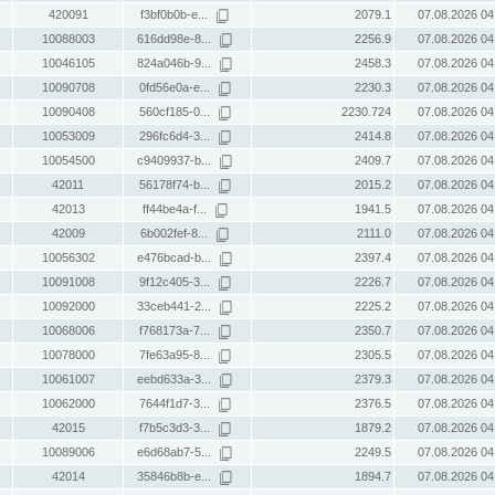
420091
f3bf0b0b-e...
2079.1
07.08.2026 04
10088003
616dd98e-8...
2256.9
07.08.2026 04
10046105
824a046b-9...
2458.3
07.08.2026 04
10090708
0fd56e0a-e...
2230.3
07.08.2026 04
10090408
560cf185-0...
2230.724
07.08.2026 04
10053009
296fc6d4-3...
2414.8
07.08.2026 04
10054500
c9409937-b...
2409.7
07.08.2026 04
42011
56178f74-b...
2015.2
07.08.2026 04
42013
ff44be4a-f...
1941.5
07.08.2026 04
42009
6b002fef-8...
2111.0
07.08.2026 04
10056302
e476bcad-b...
2397.4
07.08.2026 04
10091008
9f12c405-3...
2226.7
07.08.2026 04
10092000
33ceb441-2...
2225.2
07.08.2026 04
10068006
f768173a-7...
2350.7
07.08.2026 04
10078000
7fe63a95-8...
2305.5
07.08.2026 04
10061007
eebd633a-3...
2379.3
07.08.2026 04
10062000
7644f1d7-3...
2376.5
07.08.2026 04
42015
f7b5c3d3-3...
1879.2
07.08.2026 04
10089006
e6d68ab7-5...
2249.5
07.08.2026 04
42014
35846b8b-e...
1894.7
07.08.2026 04