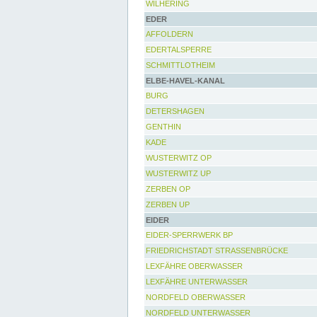
WILHERING
EDER
AFFOLDERN
EDERTALSPERRE
SCHMITTLOTHEIM
ELBE-HAVEL-KANAL
BURG
DETERSHAGEN
GENTHIN
KADE
WUSTERWITZ OP
WUSTERWITZ UP
ZERBEN OP
ZERBEN UP
EIDER
EIDER-SPERRWERK BP
FRIEDRICHSTADT STRASSENBRÜCKE
LEXFÄHRE OBERWASSER
LEXFÄHRE UNTERWASSER
NORDFELD OBERWASSER
NORDFELD UNTERWASSER