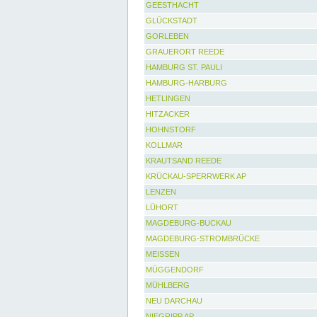
GEESTHACHT
GLÜCKSTADT
GORLEBEN
GRAUERORT REEDE
HAMBURG ST. PAULI
HAMBURG-HARBURG
HETLINGEN
HITZACKER
HOHNSTORF
KOLLMAR
KRAUTSAND REEDE
KRÜCKAU-SPERRWERK AP
LENZEN
LÜHORT
MAGDEBURG-BUCKAU
MAGDEBURG-STROMBRÜCKE
MEISSEN
MÜGGENDORF
MÜHLBERG
NEU DARCHAU
NIEGRIPP AP