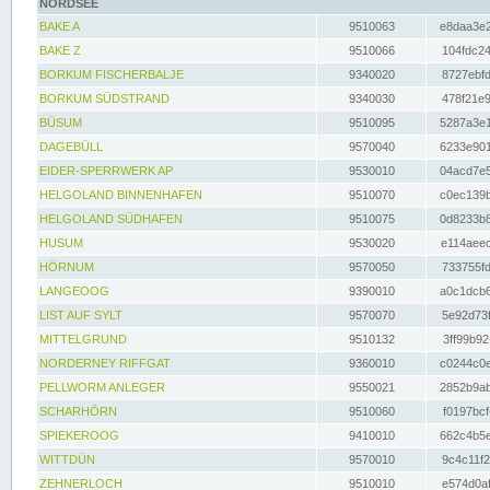
NORDSEE
BAKE A
9510063
e8daa3e2
BAKE Z
9510066
104fdc24
BORKUM FISCHERBALJE
9340020
8727ebfd
BORKUM SÜDSTRAND
9340030
478f21e9
BÜSUM
9510095
5287a3e1
DAGEBÜLL
9570040
6233e901
EIDER-SPERRWERK AP
9530010
04acd7e5
HELGOLAND BINNENHAFEN
9510070
c0ec139b
HELGOLAND SÜDHAFEN
9510075
0d8233b8
HUSUM
9530020
e114aeec
HÖRNUM
9570050
733755fd
LANGEOOG
9390010
a0c1dcb6
LIST AUF SYLT
9570070
5e92d73f
MITTELGRUND
9510132
3ff99b92
NORDERNEY RIFFGAT
9360010
c0244c0e
PELLWORM ANLEGER
9550021
2852b9ab
SCHARHÖRN
9510060
f0197bcf
SPIEKEROOG
9410010
662c4b5e
WITTDÜN
9570010
9c4c11f2
ZEHNERLOCH
9510010
e574d0af