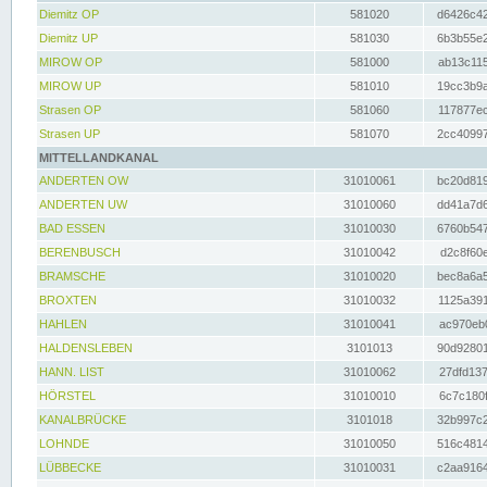
Diemitz OP
581020
d6426c42
Diemitz UP
581030
6b3b55e2
MIROW OP
581000
ab13c115
MIROW UP
581010
19cc3b9a
Strasen OP
581060
117877ec
Strasen UP
581070
2cc40997
MITTELLANDKANAL
ANDERTEN OW
31010061
bc20d819
ANDERTEN UW
31010060
dd41a7d6
BAD ESSEN
31010030
6760b547
BERENBUSCH
31010042
d2c8f60e
BRAMSCHE
31010020
bec8a6a5
BROXTEN
31010032
1125a391
HAHLEN
31010041
ac970eb0
HALDENSLEBEN
3101013
90d92801
HANN. LIST
31010062
27dfd137
HÖRSTEL
31010010
6c7c180f
KANALBRÜCKE
3101018
32b997c2
LOHNDE
31010050
516c4814
LÜBBECKE
31010031
c2aa9164