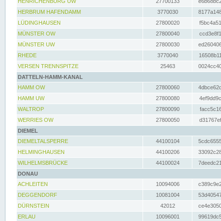
HENRICHENBURG UW
27700133
e6b68bc2
HERBRUM HAFENDAMM
3770030
8177a148
LÜDINGHAUSEN
27800020
f5bc4a51
MÜNSTER OW
27800040
ccd3e8f1
MÜNSTER UW
27800030
ed260406
RHEDE
3770040
16508b11
VERSEN TRENNSPITZE
25463
0024cc40
DATTELN-HAMM-KANAL
HAMM OW
27800060
4dbce62d
HAMM UW
27800080
4ef9dd9c
WALTROP
27800090
facc5c16
WERRIES OW
27800050
d31767ef
DIEMEL
DIEMELTALSPERRE
44100104
5cdc6555
HELMINGHAUSEN
44100206
33092c28
WILHELMSBRÜCKE
44100024
7deedc21
DONAU
ACHLEITEN
10094006
c389c9e2
DEGGENDORF
10081004
53d40547
DÜRNSTEIN
42012
ce4e3050
ERLAU
10096001
99619dc5