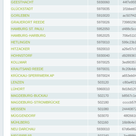
GEESTHACHT
5930060
44f7e955
GLÜCKSTADT
5970035
1f1bbed7
GORLEBEN
5910020
ac507f42
GRAUERORT REEDE
5970026
7398029b
HAMBURG ST. PAULI
5952050
d488c5cc
HAMBURG-HARBURG
5952025
706e5110
HETLINGEN
5970010
599c23b1
HITZACKER
5920010
a26e57c9
HOHNSTORF
5930040
d9289367
KOLLMAR
5970025
3ed90357
KRAUTSAND REEDE
5970031
8c20b4dc
KRÜCKAU-SPERRWERK AP
5970024
a653eb04
LENZEN
503120
c80a4f21
LÜHORT
5960010
8d18d129
MAGDEBURG-BUCKAU
502170
b8567c1e
MAGDEBURG-STROMBRÜCKE
502180
ccccb57f
MEISSEN
501080
24440872
MÜGGENDORF
503070
48f2661f
MÜHLBERG
501160
16b9b4e7
NEU DARCHAU
5930010
67d6e882
NIEGRIPP AP
502240
3adf88fd