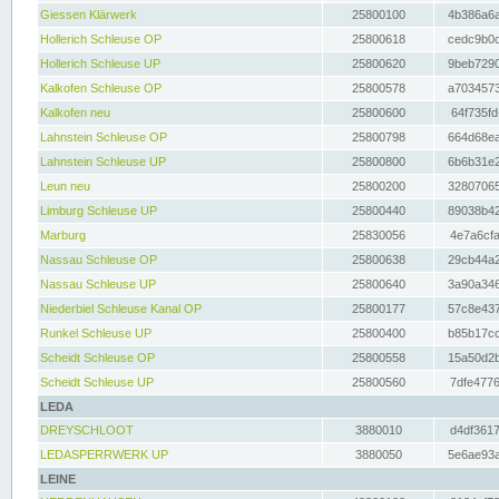
Giessen Klärwerk
25800100
4b386a6a
Hollerich Schleuse OP
25800618
cedc9b0c
Hollerich Schleuse UP
25800620
9beb7290
Kalkofen Schleuse OP
25800578
a7034573
Kalkofen neu
25800600
64f735fd
Lahnstein Schleuse OP
25800798
664d68ea
Lahnstein Schleuse UP
25800800
6b6b31e2
Leun neu
25800200
32807065
Limburg Schleuse UP
25800440
89038b42
Marburg
25830056
4e7a6cfa
Nassau Schleuse OP
25800638
29cb44a2
Nassau Schleuse UP
25800640
3a90a346
Niederbiel Schleuse Kanal OP
25800177
57c8e437
Runkel Schleuse UP
25800400
b85b17cc
Scheidt Schleuse OP
25800558
15a50d2b
Scheidt Schleuse UP
25800560
7dfe4776
LEDA
DREYSCHLOOT
3880010
d4df3617
LEDASPERRWERK UP
3880050
5e6ae93a
LEINE