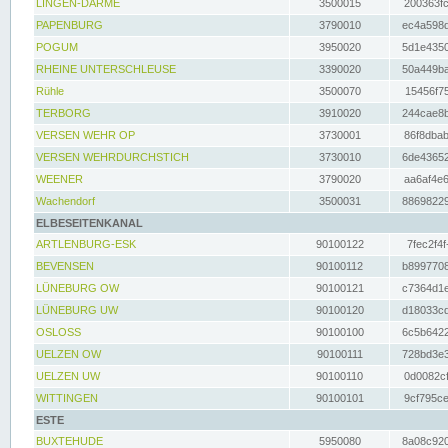
LINGEN-DARME
3500015
200363fc
PAPENBURG
3790010
ec4a598d
POGUM
3950020
5d1e4350
RHEINE UNTERSCHLEUSE
3390020
50a449ba
Rühle
3500070
15456f75
TERBORG
3910020
244cae8b
VERSEN WEHR OP
3730001
86f8dbab
VERSEN WEHRDURCHSTICH
3730010
6de43652
WEENER
3790020
aa6af4e6
Wachendorf
3500031
88698229
ELBESEITENKANAL
ARTLENBURG-ESK
90100122
7fec2f4f
BEVENSEN
90100112
b8997708
LÜNEBURG OW
90100121
c7364d1e
LÜNEBURG UW
90100120
d18033cd
OSLOSS
90100100
6c5b6422
UELZEN OW
90100111
728bd3e3
UELZEN UW
90100110
0d0082cf
WITTINGEN
90100101
9cf795ce
ESTE
BUXTEHUDE
5950080
8a08c920