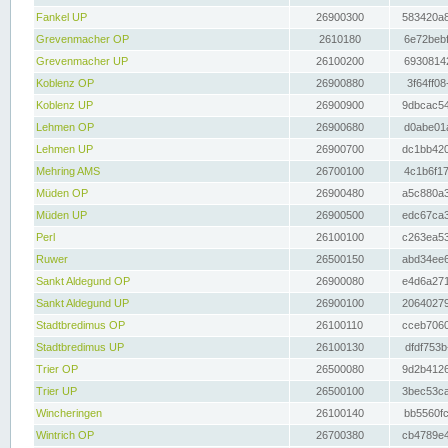
Fankel UP
26900300
583420a8
Grevenmacher OP
2610180
6e72bebf
Grevenmacher UP
26100200
69308142
Koblenz OP
26900880
3f64ff08
Koblenz UP
26900900
9dbcac54
Lehmen OP
26900680
d0abe01a
Lehmen UP
26900700
dc1bb420
Mehring AMS
26700100
4c1b6f17
Müden OP
26900480
a5c880a3
Müden UP
26900500
edc67ca3
Perl
26100100
c263ea53
Ruwer
26500150
abd34ee6
Sankt Aldegund OP
26900080
e4d6a271
Sankt Aldegund UP
26900100
20640279
Stadtbredimus OP
26100110
cceb7060
Stadtbredimus UP
26100130
dfdf753b
Trier OP
26500080
9d2b4126
Trier UP
26500100
3bec53ca
Wincheringen
26100140
bb5560fc
Wintrich OP
26700380
cb4789e4