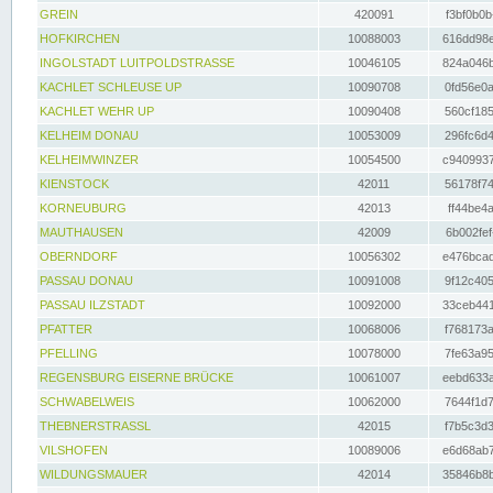
GREIN
420091
f3bf0b0b
HOFKIRCHEN
10088003
616dd98e
INGOLSTADT LUITPOLDSTRASSE
10046105
824a046b
KACHLET SCHLEUSE UP
10090708
0fd56e0a
KACHLET WEHR UP
10090408
560cf185
KELHEIM DONAU
10053009
296fc6d4
KELHEIMWINZER
10054500
c9409937
KIENSTOCK
42011
56178f74
KORNEUBURG
42013
ff44be4a
MAUTHAUSEN
42009
6b002fef
OBERNDORF
10056302
e476bcad
PASSAU DONAU
10091008
9f12c405
PASSAU ILZSTADT
10092000
33ceb441
PFATTER
10068006
f768173a
PFELLING
10078000
7fe63a95
REGENSBURG EISERNE BRÜCKE
10061007
eebd633a
SCHWABELWEIS
10062000
7644f1d7
THEBNERSTRASSL
42015
f7b5c3d3
VILSHOFEN
10089006
e6d68ab7
WILDUNGSMAUER
42014
35846b8b