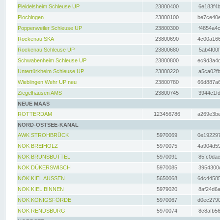
Pleidelsheim Schleuse UP
23800400
6e183f4b
Plochingen
23800100
be7ce40e
Poppenweiler Schleuse UP
23800300
f4854a4c
Rockenau SKA
23800690
4c00a166
Rockenau Schleuse UP
23800680
5ab4f00f
Schwabenheim Schleuse UP
23800800
ec9d3a4d
Untertürkheim Schleuse UP
23800220
a5ca02fb
Wieblingen Wehr UP neu
23800780
66d887a6
Ziegelhausen AMS
23800745
3944c1fd
NEUE MAAS
ROTTERDAM
123456786
a269e3be
NORD-OSTSEE-KANAL
AWK STROHBRÜCK
5970069
0e192297
NOK BREIHOLZ
5970075
4a904d59
NOK BRUNSBÜTTEL
5970091
85fc0dac
NOK DÜKERSWISCH
5970085
3954300d
NOK KIEL AUSSEN
5650068
6dc44585
NOK KIEL BINNEN
5979020
8af24d6a
NOK KÖNIGSFÖRDE
5970067
d0ec2790
NOK RENDSBURG
5970074
8c8afb56