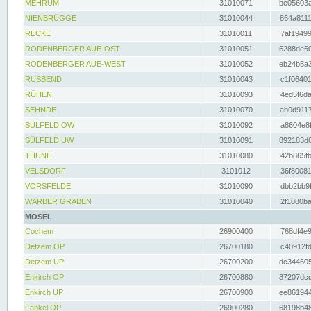
MEHRUM
31010071
be05603a
NIENBRÜGGE
31010044
864a8111
RECKE
31010011
7af19499
RODENBERGER AUE-OST
31010051
6288de60
RODENBERGER AUE-WEST
31010052
eb24b5a3
RUSBEND
31010043
c1f06401
RÜHEN
31010093
4ed5f6da
SEHNDE
31010070
ab0d9117
SÜLFELD OW
31010092
a8604e8f
SÜLFELD UW
31010091
892183d6
THUNE
31010080
42b865fb
VELSDORF
3101012
36f80081
VORSFELDE
31010090
dbb2bb9f
WARBER GRABEN
31010040
2f1080ba
MOSEL
Cochem
26900400
768df4e9
Detzem OP
26700180
c40912fd
Detzem UP
26700200
dc344605
Enkirch OP
26700880
87207dcd
Enkirch UP
26700900
ee861944
Fankel OP
26900280
68198b48