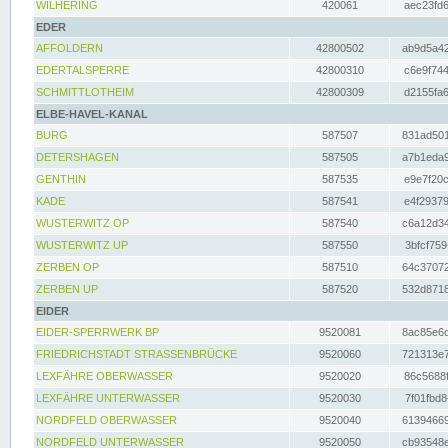
WILHERING
420061
aec23fd6
EDER
AFFOLDERN
42800502
ab9d5a42
EDERTALSPERRE
42800310
c6e9f744
SCHMITTLOTHEIM
42800309
d2155fa6
ELBE-HAVEL-KANAL
BURG
587507
831ad501
DETERSHAGEN
587505
a7b1eda9
GENTHIN
587535
e9e7f20c
KADE
587541
e4f29379
WUSTERWITZ OP
587540
c6a12d34
WUSTERWITZ UP
587550
3bfcf759
ZERBEN OP
587510
64c37072
ZERBEN UP
587520
532d8718
EIDER
EIDER-SPERRWERK BP
9520081
8ac85e6c
FRIEDRICHSTADT STRASSENBRÜCKE
9520060
721313e7
LEXFÄHRE OBERWASSER
9520020
86c5688f
LEXFÄHRE UNTERWASSER
9520030
7f01fbd8
NORDFELD OBERWASSER
9520040
61394669
NORDFELD UNTERWASSER
9520050
cb93548e