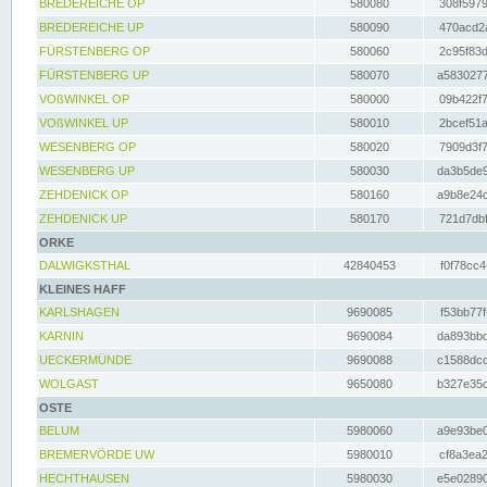
BREDEREICHE OP
580080
308f5979
BREDEREICHE UP
580090
470acd2a
FÜRSTENBERG OP
580060
2c95f83d
FÜRSTENBERG UP
580070
a5830277
VOßWINKEL OP
580000
09b422f7
VOßWINKEL UP
580010
2bcef51a
WESENBERG OP
580020
7909d3f7
WESENBERG UP
580030
da3b5de9
ZEHDENICK OP
580160
a9b8e24c
ZEHDENICK UP
580170
721d7dbf
ORKE
DALWIGKSTHAL
42840453
f0f78cc4
KLEINES HAFF
KARLSHAGEN
9690085
f53bb77f
KARNIN
9690084
da893bbd
UECKERMÜNDE
9690088
c1588dcc
WOLGAST
9650080
b327e35c
OSTE
BELUM
5980060
a9e93be0
BREMERVÖRDE UW
5980010
cf8a3ea2
HECHTHAUSEN
5980030
e5e02890