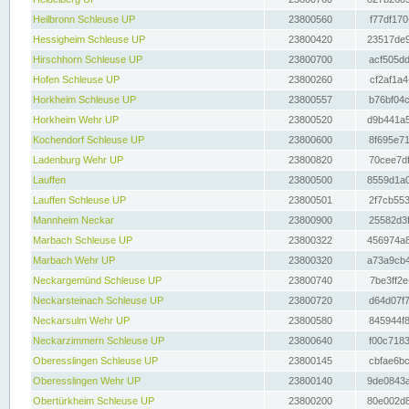
Heilbronn Schleuse UP
23800560
f77df170
Hessigheim Schleuse UP
23800420
23517de9
Hirschhorn Schleuse UP
23800700
acf505dd
Hofen Schleuse UP
23800260
cf2af1a4
Horkheim Schleuse UP
23800557
b76bf04c
Horkheim Wehr UP
23800520
d9b441a5
Kochendorf Schleuse UP
23800600
8f695e71
Ladenburg Wehr UP
23800820
70cee7df
Lauffen
23800500
8559d1a0
Lauffen Schleuse UP
23800501
2f7cb553
Mannheim Neckar
23800900
25582d3f
Marbach Schleuse UP
23800322
456974a8
Marbach Wehr UP
23800320
a73a9cb4
Neckargemünd Schleuse UP
23800740
7be3ff2e
Neckarsteinach Schleuse UP
23800720
d64d07f7
Neckarsulm Wehr UP
23800580
845944f8
Neckarzimmern Schleuse UP
23800640
f00c7183
Oberesslingen Schleuse UP
23800145
cbfae6bc
Oberesslingen Wehr UP
23800140
9de0843a
Obertürkheim Schleuse UP
23800200
80e002d8