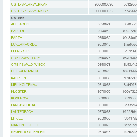
OSTE-SPERRWERK AP
9000000590
8c3295dc
OSTE-SPERRWERK BP
9000000532
7cb4566b
OSTSEE
ALTHAGEN
9650024
b8d05bf9
BARHÖFT
9650040
09227288
BARTH
9650030
00c33ed9
ECKERNFÖRDE
9610045
1faa9b2c
FLENSBURG
9610010
9e19c411
GREIFSWALD OIE
9690078
087b6386
GREIFSWALD-WIECK
9650073
6b53ef42
HEILIGENHAFEN
9610070
06219dd9
KAPPELN
9610035
b09f2243
KIEL-HOLTENAU
9610066
3ad4013f
KLOSTER
9670050
905e7328
KOSEROW
9690093
c0f33a36
LANGBALLIGAU
9610015
5a33bf14
LAUTERBACH
9670063
91922b9b
LT KIEL
9610050
736437d7
MARIENLEUCHTE
9610075
8effc15d
NEUENDORF HAFEN
9670046
492f85b8