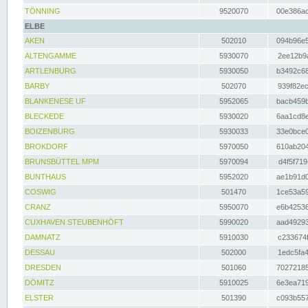
TÖNNING
9520070
00e386ac
ELBE
AKEN
502010
094b96e5
ALTENGAMME
5930070
2ee12b9a
ARTLENBURG
5930050
b3492c68
BARBY
502070
939f82ec
BLANKENESE UF
5952065
bacb459b
BLECKEDE
5930020
6aa1cd8e
BOIZENBURG
5930033
33e0bce0
BROKDORF
5970050
610ab204
BRUNSBÜTTEL MPM
5970094
d4f5f719
BUNTHAUS
5952020
ae1b91d0
COSWIG
501470
1ce53a59
CRANZ
5950070
e6b42536
CUXHAVEN STEUBENHÖFT
5990020
aad49293
DAMNATZ
5910030
c233674f
DESSAU
502000
1edc5fa4
DRESDEN
501060
70272185
DÖMITZ
5910025
6e3ea719
ELSTER
501390
c093b557