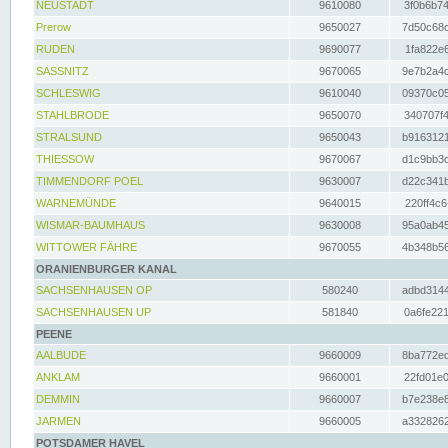
NEUSTADT
9610080
3f0b6b74
Prerow
9650027
7d50c68c
RUDEN
9690077
1fa822e6
SASSNITZ
9670065
9e7b2a4d
SCHLESWIG
9610040
09370c05
STAHLBRODE
9650070
340707f4
STRALSUND
9650043
b9163121
THIESSOW
9670067
d1c9bb3c
TIMMENDORF POEL
9630007
d22c341b
WARNEMÜNDE
9640015
220ff4c6
WISMAR-BAUMHAUS
9630008
95a0ab45
WITTOWER FÄHRE
9670055
4b348b56
ORANIENBURGER KANAL
SACHSENHAUSEN OP
580240
adbd3144
SACHSENHAUSEN UP
581840
0a6fe221
PEENE
AALBUDE
9660009
8ba772ed
ANKLAM
9660001
22fd01e0
DEMMIN
9660007
b7e238e8
JARMEN
9660005
a3328262
POTSDAMER HAVEL