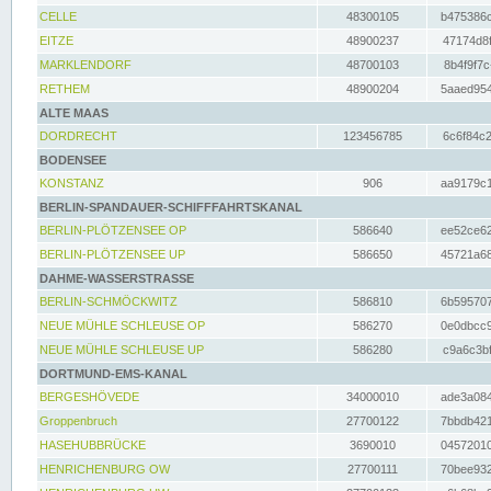
CELLE
48300105
b475386c
EITZE
48900237
47174d8f
MARKLENDORF
48700103
8b4f9f7c
RETHEM
48900204
5aaed954
ALTE MAAS
DORDRECHT
123456785
6c6f84c2
BODENSEE
KONSTANZ
906
aa9179c1
BERLIN-SPANDAUER-SCHIFFFAHRTSKANAL
BERLIN-PLÖTZENSEE OP
586640
ee52ce62
BERLIN-PLÖTZENSEE UP
586650
45721a68
DAHME-WASSERSTRASSE
BERLIN-SCHMÖCKWITZ
586810
6b595707
NEUE MÜHLE SCHLEUSE OP
586270
0e0dbcc9
NEUE MÜHLE SCHLEUSE UP
586280
c9a6c3bf
DORTMUND-EMS-KANAL
BERGESHÖVEDE
34000010
ade3a084
Groppenbruch
27700122
7bbdb421
HASEHUBBRÜCKE
3690010
04572010
HENRICHENBURG OW
27700111
70bee932