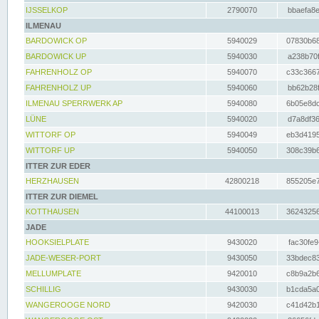
IJSSELKOP
2790070
bbaefa8e
ILMENAU
BARDOWICK OP
5940029
07830b68
BARDOWICK UP
5940030
a238b70f
FAHRENHOLZ OP
5940070
c33c3667
FAHRENHOLZ UP
5940060
bb62b28f
ILMENAU SPERRWERK AP
5940080
6b05e8dc
LÜNE
5940020
d7a8df36
WITTORF OP
5940049
eb3d4195
WITTORF UP
5940050
308c39b6
ITTER ZUR EDER
HERZHAUSEN
42800218
855205e7
ITTER ZUR DIEMEL
KOTTHAUSEN
44100013
36243256
JADE
HOOKSIELPLATE
9430020
fac30fe9
JADE-WESER-PORT
9430050
33bdec83
MELLUMPLATE
9420010
c8b9a2b6
SCHILLIG
9430030
b1cda5a0
WANGEROOGE NORD
9420030
c41d42b1