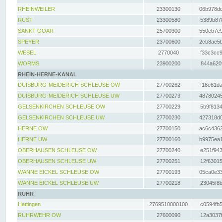
RHEINWEILER
23300130
06b978dd
RUST
23300580
5389b878
SANKT GOAR
25700300
550eb7e9
SPEYER
23700600
2cb8ae5b
WESEL
2770040
f33c3cc9
WORMS
23900200
844a620f
RHEIN-HERNE-KANAL
DUISBURG-MEIDERICH SCHLEUSE OW
27700262
f18e81da
DUISBURG-MEIDERICH SCHLEUSE UW
27700273
48780245
GELSENKIRCHEN SCHLEUSE OW
27700229
5b9f8134
GELSENKIRCHEN SCHLEUSE UW
27700230
427318d0
HERNE OW
27700150
ac6c4362
HERNE UW
27700160
b9975ea1
OBERHAUSEN SCHLEUSE OW
27700240
e251f943
OBERHAUSEN SCHLEUSE UW
27700251
12f63015
WANNE EICKEL SCHLEUSE OW
27700193
05ca0e33
WANNE EICKEL SCHLEUSE UW
27700218
23045f8b
RUHR
Hattingen
2769510000100
c0594fb5
RUHRWEHR OW
27600090
12a3037f