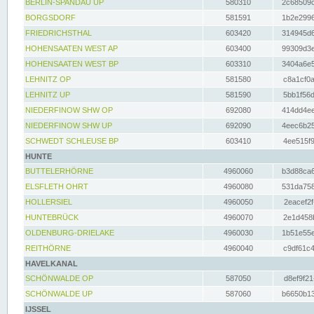
BERLIN-SPANDAU UP
580310
2c68509c
BORGSDORF
581591
1b2e2996
FRIEDRICHSTHAL
603420
314945d6
HOHENSAATEN WEST AP
603400
99309d3e
HOHENSAATEN WEST BP
603310
3404a6e5
LEHNITZ OP
581580
c8a1cf0a
LEHNITZ UP
581590
5bb1f56d
NIEDERFINOW SHW OP
692080
414dd4ee
NIEDERFINOW SHW UP
692090
4eec6b25
SCHWEDT SCHLEUSE BP
603410
4ee515f9
HUNTE
BUTTELERHÖRNE
4960060
b3d88ca6
ELSFLETH OHRT
4960080
531da758
HOLLERSIEL
4960050
2eacef2f
HUNTEBRÜCK
4960070
2e1d458b
OLDENBURG-DRIELAKE
4960030
1b51e55e
REITHÖRNE
4960040
c9df61c4
HAVELKANAL
SCHÖNWALDE OP
587050
d8ef9f21
SCHÖNWALDE UP
587060
b6650b13
IJSSEL