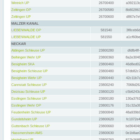
Wintrich UP
26700400
a392113c
Zeltingen OP
26700580
8b802863
Zeltingen UP
26700600
d867e7e9
MALZER KANAL
LIEBENWALDE OP
581540
3f8ceb6d
LIEBENWALDE UP
581550
a1cf60be
NECKAR
Aldingen Schleuse UP
23800280
dfdfb4ff
Beihingen Wehr UP
23800360
8a2e3048
Besigheim SKA
23800460
46d8ed02
Besigheim Schleuse UP
23800480
57db82c7
Besigheim Wehr UP
23800440
42c11b7a
Cannstatt Schleuse UP
23800240
7068d262
Deizisau Schleuse UP
23800120
c5b6243d
Esslingen Schleuse UP
23800180
130a3761
Esslingen Wehr OP
23800176
31c32a38
Feudenheim Schleuse UP
23800840
48a939b9
Gundelsheim UP
23800620
fc1072e4
Guttenbach Schleuse UP
23800660
bd36404b
Hassmersheim AMS
23800630
0e1b8ae0
Heidelberg UP
23800760
827b2685