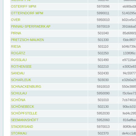
OSTERIFF MPM
5970096
eb90bd3f
OTTERNDORF MPM
5990011
5140295e
OVER
5950010
b02ce5c0
PINNAU-SPERRWERK AP
5970019
391bbba5
PIRNA
501040
85d686f1
PRETZSCH-MAUKEN
501330
f3dc8f07
RIESA
501110
b04b739d
ROGÄTZ
502250
133f0f6c
ROSSLAU
501490
e97116a4
ROTHENSEE
502210
e30f2e83
SANDAU
502430
f4c55f77
SCHARLEUK
503030
e32b0a28
SCHNACKENBURG
5910010
550e3885
SCHULAU
5950090
f3c6ee73
SCHÖNA
501010
7cb7461b
SCHÖNEBECK
502130
90bcb315
SCHÖPFSTELLE
5952030
fed4c295
SEEMANNSHÖFT
5952060
816affba
STADERSAND
5970013
80f0fc4d
STORKAU
502370
de4cc1db