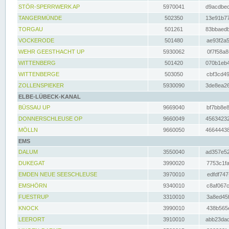
STÖR-SPERRWERK AP
5970041
d9acdbec
TANGERMÜNDE
502350
13e91b77
TORGAU
501261
83bbaedb
VOCKERODE
501480
ae93f2a5
WEHR GEESTHACHT UP
5930062
0f7f58a8
WITTENBERG
501420
070b1eb4
WITTENBERGE
503050
cbf3cd49
ZOLLENSPIEKER
5930090
3de8ea26
ELBE-LÜBECK-KANAL
BÜSSAU UP
9669040
bf7bb8e8
DONNERSCHLEUSE OP
9660049
45634232
MÖLLN
9660050
46644438
EMS
DALUM
3550040
ad357e52
DUKEGAT
3990020
7753c1fa
EMDEN NEUE SEESCHLEUSE
3970010
edfdf747
EMSHÖRN
9340010
c8af067c
FUESTRUP
3310010
3a8ed45f
KNOCK
3990010
438b565e
LEERORT
3910010
abb23dad