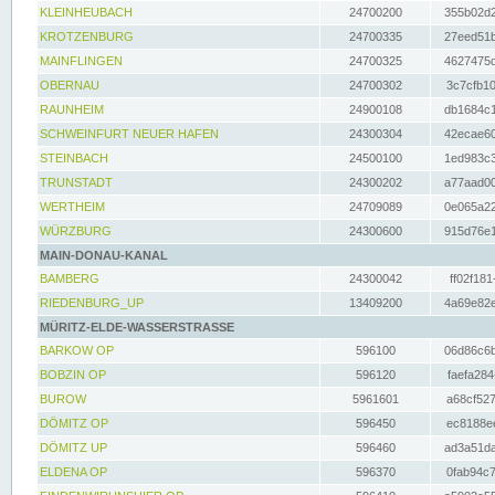
KLEINHEUBACH
24700200
355b02d2
KROTZENBURG
24700335
27eed51b
MAINFLINGEN
24700325
4627475d
OBERNAU
24700302
3c7cfb10
RAUNHEIM
24900108
db1684c1
SCHWEINFURT NEUER HAFEN
24300304
42ecae60
STEINBACH
24500100
1ed983c3
TRUNSTADT
24300202
a77aad00
WERTHEIM
24709089
0e065a22
WÜRZBURG
24300600
915d76e1
MAIN-DONAU-KANAL
BAMBERG
24300042
ff02f181
RIEDENBURG_UP
13409200
4a69e82e
MÜRITZ-ELDE-WASSERSTRASSE
BARKOW OP
596100
06d86c6b
BOBZIN OP
596120
faefa284
BUROW
5961601
a68cf527
DÖMITZ OP
596450
ec8188ee
DÖMITZ UP
596460
ad3a51da
ELDENA OP
596370
0fab94c7