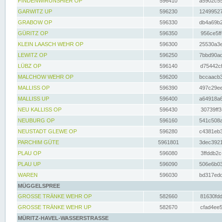
FINDENWIRUNSHIER OP
596410
a5902c55
GARWITZ UP
596230
12499527
GRABOW OP
596330
db4a69b2
GÜRITZ OP
596350
956ce5ff
KLEIN LAASCH WEHR OP
596300
25530a3e
LEWITZ OP
596250
7bbd90ad
LÜBZ OP
596140
d75442cf
MALCHOW WEHR OP
596200
bccaacb3
MALLISS OP
596390
497c29ee
MALLISS UP
596400
a64918a6
NEU KALLISS OP
596430
30739ff3
NEUBURG OP
596160
541c508a
NEUSTADT GLEWE OP
596280
c4381eb3
PARCHIM GÜTE
5961801
3dec3921
PLAU OP
596080
3ffddb2c
PLAU UP
596090
506e6b03
WAREN
596030
bd317edd
MÜGGELSPREE
GROSSE TRÄNKE WEHR OP
582660
81630fdd
GROSSE TRÄNKE WEHR UP
582670
cfad4ee5
MÜRITZ-HAVEL-WASSERSTRASSE