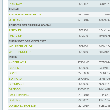
POTSDAM
580412
5e10e1e7
PINNAU
PINNAU-SPERRWERK BP
5970018
26259e8f
UETERSEN
5970016
575da86f
PAREYER VERBINDUNGSKANAL
PAREY EP
502300
25ca1bef
PAREY UP
587530
bafddcbf
RHEINSBERGER GEWÄSSER
WOLFSBRUCH OP
589000
4d00c13e
WOLFSBRUCH UP
589010
3d43a8d7
RHEIN
ANDERNACH
27100400
5735892a
BINGEN
25300200
0309cd61
BONN
2710080
593647aa
BOPPARD
25700500
2ff6379d
BRAUBACH
25700600
d6dc44d1
BREISACH
23300320
9da1ad2b
Basel-Rheinhalle
2310010
94f6eff1
Bodenheim
23900620
f6be7857
DUISBURG-RUHRORT
2770010
c0f51e35