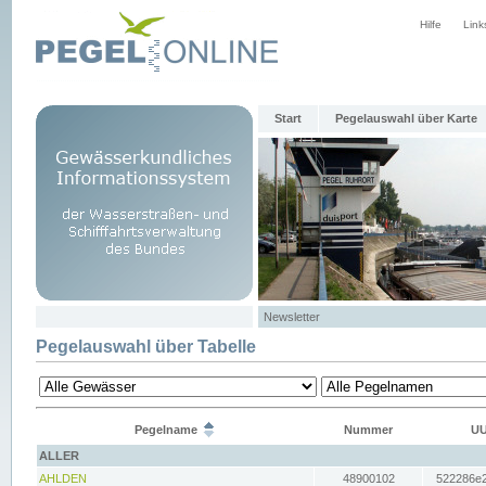
Hilfe
Link
Start
Pegelauswahl über Karte
Newsletter
Pegelauswahl über Tabelle
Pegelname
Nummer
UU
ALLER
AHLDEN
48900102
522286e2