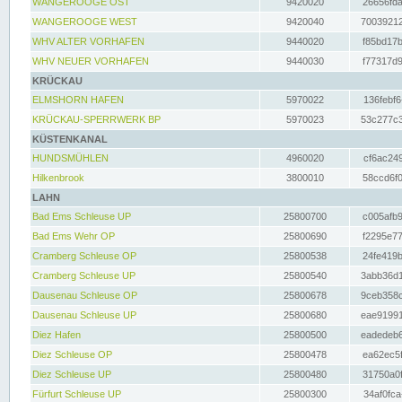
WANGEROOGE OST
9420020
26656fda
WANGEROOGE WEST
9420040
70039212
WHV ALTER VORHAFEN
9440020
f85bd17b
WHV NEUER VORHAFEN
9440030
f77317d9
KRÜCKAU
ELMSHORN HAFEN
5970022
136febf6
KRÜCKAU-SPERRWERK BP
5970023
53c277c3
KÜSTENKANAL
HUNDSMÜHLEN
4960020
cf6ac249
Hilkenbrook
3800010
58ccd6f0
LAHN
Bad Ems Schleuse UP
25800700
c005afb9
Bad Ems Wehr OP
25800690
f2295e77
Cramberg Schleuse OP
25800538
24fe419b
Cramberg Schleuse UP
25800540
3abb36d1
Dausenau Schleuse OP
25800678
9ceb358c
Dausenau Schleuse UP
25800680
eae91991
Diez Hafen
25800500
eadedeb6
Diez Schleuse OP
25800478
ea62ec5f
Diez Schleuse UP
25800480
31750a0f
Fürfurt Schleuse UP
25800300
34af0fca