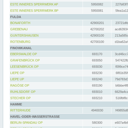
ESTE INNERES SPERRWERK AP
5950082
227b83f7
ESTE INNERES SPERRWERK BP
5950081
5fea1a12
FULDA
BONAFORTH
42900201
23721dfd
GREBENAU
42700202
acd63934
GUNTERSHAUSEN
42900100
213a585d
ROTENBURG
42700100
d1ba62a4
FINOWKANAL
EBERSWALDE OP
693170
3cd46cc7
GRAFENBRÜCK OP
693050
547422fb
LEESENBRÜCK OP
693030
f099ce74
LIEPE OP
693230
6f81b35f
LIEPE UP
693240
79d783d3
RAGÖSE OP
693190
b6bbe4f8
RUHLSDORF OP
693010
6629a4ca
STECHER OP
693210
516fbf8c
HAMME
RITTERHUDE
4940030
f49855d8
HAVEL-ODER-WASSERSTRASSE
BERLIN-SPANDAU OP
580300
e607a4b6