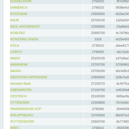
DÜSSELDORF
2750010
8f7e5f92
EMMERICH
2790020
9598e4cb
IFFEZHEIM
23500600
b02be240
KAUB
25700100
1d26e504
KEHL-KRONENHOF
23300900
23af9b02
KOBLENZ
25900700
4c7d796a
KONSTANZ-RHEIN
3329
e020e651
KÖLN
2730010
a6ee8177
LOBITH
2790050
efe13a3d
MAINZ
25100100
a37a9aa3
MANNHEIM
23700700
57090802
MAXAU
23700200
b6c6d5c8
NIERSTEIN-OPPENHEIM
23900600
d28e7ed1
Neuwied Stadt
27100370
dc407f1e
OBERWINTER
27100700
b45359df
OESTRICH
25100300
665be0fe
OTTENHEIM
23300800
787e5d63
PANNERDENSE KOP
2790060
3046493f
PHILIPPSBURG
23700500
88e972e1
PLITTERSDORF
23500700
6b774802
REES
2790010
2f025389