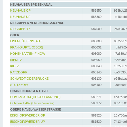
NEUHAUSER SPEISEKANAL
NEUHAUS OP
585850
963bdc26
NEUHAUS UP
585860
bf48cefd
NIEGRIPPER VERBINDUNGSKANAL
NIEGRIPP BP
587500
e506460f
ODER
EISENHÜTTENSTADT
603000
8675aa70
FRANKFURT1 (ODER)
603031
bffdf7f2
HOHENSAATEN-FINOW
603080
f7a639a4
KIENITZ
603050
6298a8f9
KIETZ
603040
16258271
RATZDORF
603140
ca3f535b
SCHWEDT-ODERBRÜCKE
603130
e28babaa
STÜTZKOW
603100
30bff0df
ORANIENBURGER HAVEL
OHV KM 3.014 (HOCHSPANNUNG)
580271
eea7e3dc
OHv km 1.467 (Blaues Wunder)
580272
8b51c505
OBERE HAVEL-WASSERSTRASSE
BISCHOFSWERDER OP
581520
16a780aa
BISCHOFSWERDER UP
581530
74134dc6