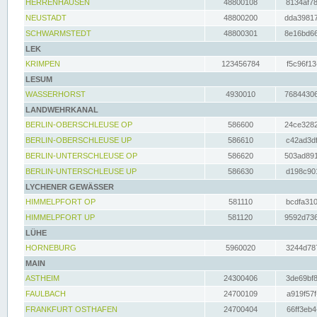
HERRENHAUSEN
48800108
8134af78
NEUSTADT
48800200
dda39817
SCHWARMSTEDT
48800301
8e16bd66
LEK
KRIMPEN
123456784
f5c96f13
LESUM
WASSERHORST
4930010
76844306
LANDWEHRKANAL
BERLIN-OBERSCHLEUSE OP
586600
24ce3282
BERLIN-OBERSCHLEUSE UP
586610
c42ad3df
BERLIN-UNTERSCHLEUSE OP
586620
503ad891
BERLIN-UNTERSCHLEUSE UP
586630
d198c901
LYCHENER GEWÄSSER
HIMMELPFORT OP
581110
bcdfa310
HIMMELPFORT UP
581120
9592d736
LÜHE
HORNEBURG
5960020
3244d787
MAIN
ASTHEIM
24300406
3de69bf8
FAULBACH
24700109
a919f57f
FRANKFURT OSTHAFEN
24700404
66ff3eb4