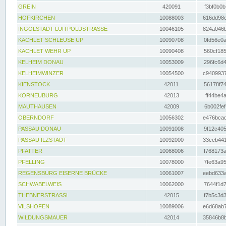
GREIN
420091
f3bf0b0b
HOFKIRCHEN
10088003
616dd98e
INGOLSTADT LUITPOLDSTRASSE
10046105
824a046b
KACHLET SCHLEUSE UP
10090708
0fd56e0a
KACHLET WEHR UP
10090408
560cf185
KELHEIM DONAU
10053009
296fc6d4
KELHEIMWINZER
10054500
c9409937
KIENSTOCK
42011
56178f74
KORNEUBURG
42013
ff44be4a
MAUTHAUSEN
42009
6b002fef
OBERNDORF
10056302
e476bcad
PASSAU DONAU
10091008
9f12c405
PASSAU ILZSTADT
10092000
33ceb441
PFATTER
10068006
f768173a
PFELLING
10078000
7fe63a95
REGENSBURG EISERNE BRÜCKE
10061007
eebd633a
SCHWABELWEIS
10062000
7644f1d7
THEBNERSTRASSL
42015
f7b5c3d3
VILSHOFEN
10089006
e6d68ab7
WILDUNGSMAUER
42014
35846b8b