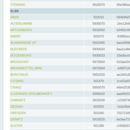
TÖNNING
9520070
00e386ac
ELBE
AKEN
502010
094b96e5
ALTENGAMME
5930070
2ee12b9a
ARTLENBURG
5930050
b3492c68
BARBY
502070
939f82ec
BLANKENESE UF
5952065
bacb459b
BLECKEDE
5930020
6aa1cd8e
BOIZENBURG
5930033
33e0bce0
BROKDORF
5970050
610ab204
BRUNSBÜTTEL MPM
5970094
d4f5f719
BUNTHAUS
5952020
ae1b91d0
COSWIG
501470
1ce53a59
CRANZ
5950070
e6b42536
CUXHAVEN STEUBENHÖFT
5990020
aad49293
DAMNATZ
5910030
c233674f
DESSAU
502000
1edc5fa4
DRESDEN
501060
70272185
DÖMITZ
5910025
6e3ea719
ELSTER
501390
c093b557