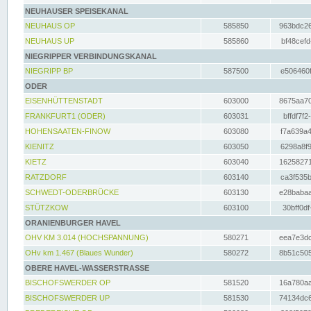
NEUHAUSER SPEISEKANAL
NEUHAUS OP
585850
963bdc26
NEUHAUS UP
585860
bf48cefd
NIEGRIPPER VERBINDUNGSKANAL
NIEGRIPP BP
587500
e506460f
ODER
EISENHÜTTENSTADT
603000
8675aa70
FRANKFURT1 (ODER)
603031
bffdf7f2
HOHENSAATEN-FINOW
603080
f7a639a4
KIENITZ
603050
6298a8f9
KIETZ
603040
16258271
RATZDORF
603140
ca3f535b
SCHWEDT-ODERBRÜCKE
603130
e28babaa
STÜTZKOW
603100
30bff0df
ORANIENBURGER HAVEL
OHV KM 3.014 (HOCHSPANNUNG)
580271
eea7e3dc
OHv km 1.467 (Blaues Wunder)
580272
8b51c505
OBERE HAVEL-WASSERSTRASSE
BISCHOFSWERDER OP
581520
16a780aa
BISCHOFSWERDER UP
581530
74134dc6