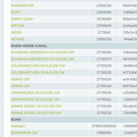
RHEINWEILER
23300130
06b978dd
RUST
23300580
5389b878
SANKT GOAR
25700300
550eb7e9
SPEYER
23700600
2cb8ae5b
WESEL
2770040
f33c3cc9
WORMS
23900200
844a620f
RHEIN-HERNE-KANAL
DUISBURG-MEIDERICH SCHLEUSE OW
27700262
f18e81da
DUISBURG-MEIDERICH SCHLEUSE UW
27700273
48780245
GELSENKIRCHEN SCHLEUSE OW
27700229
5b9f8134
GELSENKIRCHEN SCHLEUSE UW
27700230
427318d0
HERNE OW
27700150
ac6c4362
HERNE UW
27700160
b9975ea1
OBERHAUSEN SCHLEUSE OW
27700240
e251f943
OBERHAUSEN SCHLEUSE UW
27700251
12f63015
WANNE EICKEL SCHLEUSE OW
27700193
05ca0e33
WANNE EICKEL SCHLEUSE UW
27700218
23045f8b
RUHR
Hattingen
2769510000100
c0594fb5
RUHRWEHR OW
27600090
12a3037f