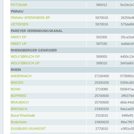
POTSDAM
580412
5e10e1e7
PINNAU
PINNAU-SPERRWERK BP
5970018
26259e8f
UETERSEN
5970016
575da86f
PAREYER VERBINDUNGSKANAL
PAREY EP
502300
25ca1bef
PAREY UP
587530
bafddcbf
RHEINSBERGER GEWÄSSER
WOLFSBRUCH OP
589000
4d00c13e
WOLFSBRUCH UP
589010
3d43a8d7
RHEIN
ANDERNACH
27100400
5735892a
BINGEN
25300200
0309cd61
BONN
2710080
593647aa
BOPPARD
25700500
2ff6379d
BRAUBACH
25700600
d6dc44d1
BREISACH
23300320
9da1ad2b
Basel-Rheinhalle
2310010
94f6eff1
Bodenheim
23900620
f6be7857
DUISBURG-RUHRORT
2770010
c0f51e35