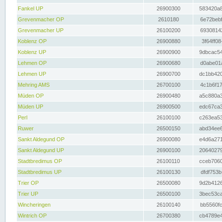
Fankel UP
26900300
583420a8
Grevenmacher OP
2610180
6e72bebf
Grevenmacher UP
26100200
69308142
Koblenz OP
26900880
3f64ff08
Koblenz UP
26900900
9dbcac54
Lehmen OP
26900680
d0abe01a
Lehmen UP
26900700
dc1bb420
Mehring AMS
26700100
4c1b6f17
Müden OP
26900480
a5c880a3
Müden UP
26900500
edc67ca3
Perl
26100100
c263ea53
Ruwer
26500150
abd34ee6
Sankt Aldegund OP
26900080
e4d6a271
Sankt Aldegund UP
26900100
20640279
Stadtbredimus OP
26100110
cceb7060
Stadtbredimus UP
26100130
dfdf753b
Trier OP
26500080
9d2b4126
Trier UP
26500100
3bec53ca
Wincheringen
26100140
bb5560fc
Wintrich OP
26700380
cb4789e4