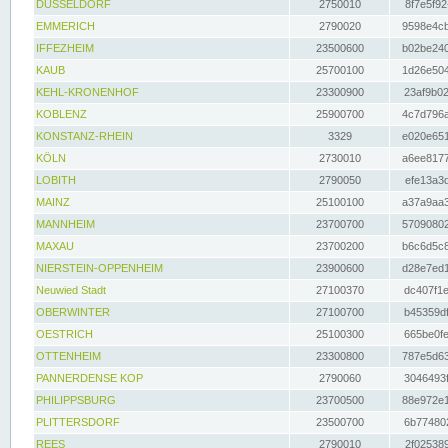
DÜSSELDORF
2750010
8f7e5f92
EMMERICH
2790020
9598e4cb
IFFEZHEIM
23500600
b02be240
KAUB
25700100
1d26e504
KEHL-KRONENHOF
23300900
23af9b02
KOBLENZ
25900700
4c7d796a
KONSTANZ-RHEIN
3329
e020e651
KÖLN
2730010
a6ee8177
LOBITH
2790050
efe13a3d
MAINZ
25100100
a37a9aa3
MANNHEIM
23700700
57090802
MAXAU
23700200
b6c6d5c8
NIERSTEIN-OPPENHEIM
23900600
d28e7ed1
Neuwied Stadt
27100370
dc407f1e
OBERWINTER
27100700
b45359df
OESTRICH
25100300
665be0fe
OTTENHEIM
23300800
787e5d63
PANNERDENSE KOP
2790060
3046493f
PHILIPPSBURG
23700500
88e972e1
PLITTERSDORF
23500700
6b774802
REES
2790010
2f025389