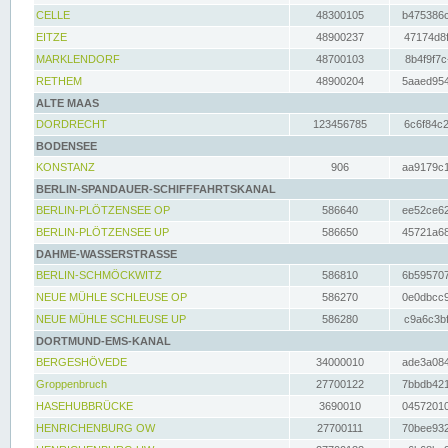
CELLE
48300105
b475386c
EITZE
48900237
47174d8f
MARKLENDORF
48700103
8b4f9f7c
RETHEM
48900204
5aaed954
ALTE MAAS
DORDRECHT
123456785
6c6f84c2
BODENSEE
KONSTANZ
906
aa9179c1
BERLIN-SPANDAUER-SCHIFFFAHRTSKANAL
BERLIN-PLÖTZENSEE OP
586640
ee52ce62
BERLIN-PLÖTZENSEE UP
586650
45721a68
DAHME-WASSERSTRASSE
BERLIN-SCHMÖCKWITZ
586810
6b595707
NEUE MÜHLE SCHLEUSE OP
586270
0e0dbcc9
NEUE MÜHLE SCHLEUSE UP
586280
c9a6c3bf
DORTMUND-EMS-KANAL
BERGESHÖVEDE
34000010
ade3a084
Groppenbruch
27700122
7bbdb421
HASEHUBBRÜCKE
3690010
04572010
HENRICHENBURG OW
27700111
70bee932