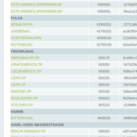
ESTE INNERES SPERRWERK AP
5950082
227b83f7
ESTE INNERES SPERRWERK BP
5950081
5fea1a12
FULDA
BONAFORTH
42900201
23721dfd
GREBENAU
42700202
acd63934
GUNTERSHAUSEN
42900100
213a585d
ROTENBURG
42700100
d1ba62a4
FINOWKANAL
EBERSWALDE OP
693170
3cd46cc7
GRAFENBRÜCK OP
693050
547422fb
LEESENBRÜCK OP
693030
f099ce74
LIEPE OP
693230
6f81b35f
LIEPE UP
693240
79d783d3
RAGÖSE OP
693190
b6bbe4f8
RUHLSDORF OP
693010
6629a4ca
STECHER OP
693210
516fbf8c
HAMME
RITTERHUDE
4940030
f49855d8
HAVEL-ODER-WASSERSTRASSE
BERLIN-SPANDAU OP
580300
e607a4b6