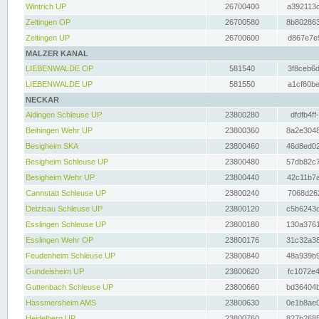
Wintrich UP
26700400
a392113c
Zeltingen OP
26700580
8b802863
Zeltingen UP
26700600
d867e7e9
MALZER KANAL
LIEBENWALDE OP
581540
3f8ceb6d
LIEBENWALDE UP
581550
a1cf60be
NECKAR
Aldingen Schleuse UP
23800280
dfdfb4ff
Beihingen Wehr UP
23800360
8a2e3048
Besigheim SKA
23800460
46d8ed02
Besigheim Schleuse UP
23800480
57db82c7
Besigheim Wehr UP
23800440
42c11b7a
Cannstatt Schleuse UP
23800240
7068d262
Deizisau Schleuse UP
23800120
c5b6243d
Esslingen Schleuse UP
23800180
130a3761
Esslingen Wehr OP
23800176
31c32a38
Feudenheim Schleuse UP
23800840
48a939b9
Gundelsheim UP
23800620
fc1072e4
Guttenbach Schleuse UP
23800660
bd36404b
Hassmersheim AMS
23800630
0e1b8ae0
Heidelberg UP
23800760
827b2685