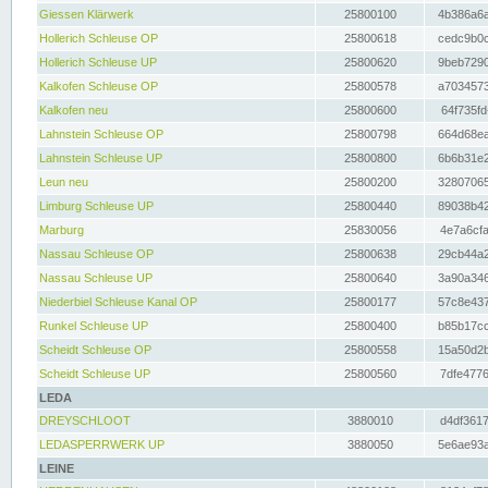
Giessen Klärwerk
25800100
4b386a6a
Hollerich Schleuse OP
25800618
cedc9b0c
Hollerich Schleuse UP
25800620
9beb7290
Kalkofen Schleuse OP
25800578
a7034573
Kalkofen neu
25800600
64f735fd
Lahnstein Schleuse OP
25800798
664d68ea
Lahnstein Schleuse UP
25800800
6b6b31e2
Leun neu
25800200
32807065
Limburg Schleuse UP
25800440
89038b42
Marburg
25830056
4e7a6cfa
Nassau Schleuse OP
25800638
29cb44a2
Nassau Schleuse UP
25800640
3a90a346
Niederbiel Schleuse Kanal OP
25800177
57c8e437
Runkel Schleuse UP
25800400
b85b17cc
Scheidt Schleuse OP
25800558
15a50d2b
Scheidt Schleuse UP
25800560
7dfe4776
LEDA
DREYSCHLOOT
3880010
d4df3617
LEDASPERRWERK UP
3880050
5e6ae93a
LEINE