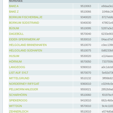
NORDSEE
BAKE A
9510063
e8daa3e2
BAKE Z
9510066
104fdc24
BORKUM FISCHERBALJE
9340020
8727ebfd
BORKUM SÜDSTRAND
9340030
478f21e9
BÜSUM
9510095
5287a3e1
DAGEBÜLL
9570040
6233e901
EIDER-SPERRWERK AP
9530010
04acd7e5
HELGOLAND BINNENHAFEN
9510070
c0ec139b
HELGOLAND SÜDHAFEN
9510075
0d8233b8
HUSUM
9530020
e114aeec
HÖRNUM
9570050
733755fd
LANGEOOG
9390010
a0c1dcb6
LIST AUF SYLT
9570070
5e92d73f
MITTELGRUND
9510132
3ff99b92
NORDERNEY RIFFGAT
9360010
c0244c0e
PELLWORM ANLEGER
9550021
2852b9ab
SCHARHÖRN
9510060
f0197bcf
SPIEKEROOG
9410010
662c4b5e
WITTDÜN
9570010
9c4c11f2
ZEHNERLOCH
9510010
e574d0af