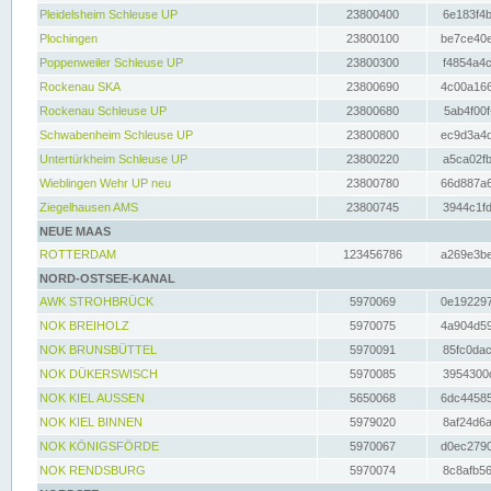
Pleidelsheim Schleuse UP
23800400
6e183f4b
Plochingen
23800100
be7ce40e
Poppenweiler Schleuse UP
23800300
f4854a4c
Rockenau SKA
23800690
4c00a166
Rockenau Schleuse UP
23800680
5ab4f00f
Schwabenheim Schleuse UP
23800800
ec9d3a4d
Untertürkheim Schleuse UP
23800220
a5ca02fb
Wieblingen Wehr UP neu
23800780
66d887a6
Ziegelhausen AMS
23800745
3944c1fd
NEUE MAAS
ROTTERDAM
123456786
a269e3be
NORD-OSTSEE-KANAL
AWK STROHBRÜCK
5970069
0e192297
NOK BREIHOLZ
5970075
4a904d59
NOK BRUNSBÜTTEL
5970091
85fc0dac
NOK DÜKERSWISCH
5970085
3954300d
NOK KIEL AUSSEN
5650068
6dc44585
NOK KIEL BINNEN
5979020
8af24d6a
NOK KÖNIGSFÖRDE
5970067
d0ec2790
NOK RENDSBURG
5970074
8c8afb56