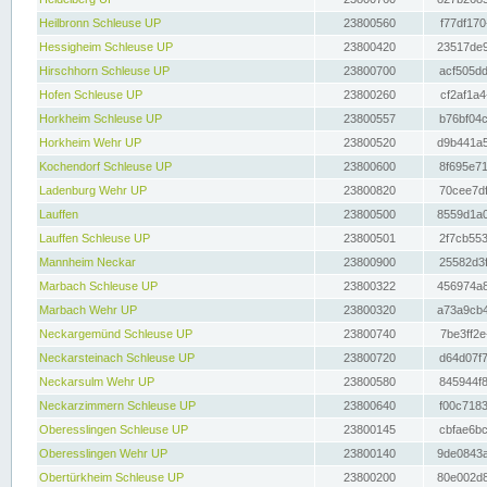
Heilbronn Schleuse UP
23800560
f77df170
Hessigheim Schleuse UP
23800420
23517de9
Hirschhorn Schleuse UP
23800700
acf505dd
Hofen Schleuse UP
23800260
cf2af1a4
Horkheim Schleuse UP
23800557
b76bf04c
Horkheim Wehr UP
23800520
d9b441a5
Kochendorf Schleuse UP
23800600
8f695e71
Ladenburg Wehr UP
23800820
70cee7df
Lauffen
23800500
8559d1a0
Lauffen Schleuse UP
23800501
2f7cb553
Mannheim Neckar
23800900
25582d3f
Marbach Schleuse UP
23800322
456974a8
Marbach Wehr UP
23800320
a73a9cb4
Neckargemünd Schleuse UP
23800740
7be3ff2e
Neckarsteinach Schleuse UP
23800720
d64d07f7
Neckarsulm Wehr UP
23800580
845944f8
Neckarzimmern Schleuse UP
23800640
f00c7183
Oberesslingen Schleuse UP
23800145
cbfae6bc
Oberesslingen Wehr UP
23800140
9de0843a
Obertürkheim Schleuse UP
23800200
80e002d8