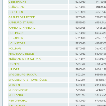
GEESTHACHT
5930060
44f7e955
GLÜCKSTADT
5970035
1f1bbed7
GORLEBEN
5910020
ac507f42
GRAUERORT REEDE
5970026
7398029b
HAMBURG ST. PAULI
5952050
d488c5cc
HAMBURG-HARBURG
5952025
706e5110
HETLINGEN
5970010
599c23b1
HITZACKER
5920010
a26e57c9
HOHNSTORF
5930040
d9289367
KOLLMAR
5970025
3ed90357
KRAUTSAND REEDE
5970031
8c20b4dc
KRÜCKAU-SPERRWERK AP
5970024
a653eb04
LENZEN
503120
c80a4f21
LÜHORT
5960010
8d18d129
MAGDEBURG-BUCKAU
502170
b8567c1e
MAGDEBURG-STROMBRÜCKE
502180
ccccb57f
MEISSEN
501080
24440872
MÜGGENDORF
503070
48f2661f
MÜHLBERG
501160
16b9b4e7
NEU DARCHAU
5930010
67d6e882
NIEGRIPP AP
502240
3adf88fd