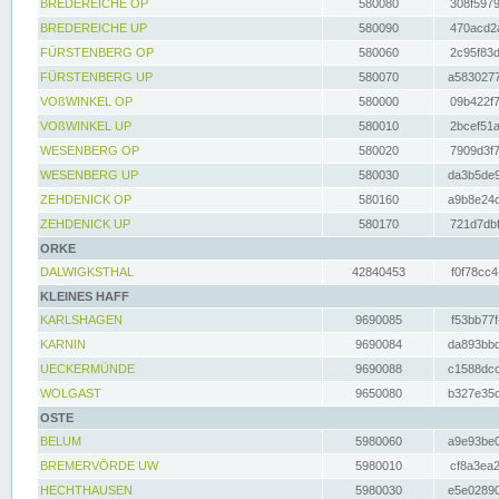
BREDEREICHE OP
580080
308f5979
BREDEREICHE UP
580090
470acd2a
FÜRSTENBERG OP
580060
2c95f83d
FÜRSTENBERG UP
580070
a5830277
VOßWINKEL OP
580000
09b422f7
VOßWINKEL UP
580010
2bcef51a
WESENBERG OP
580020
7909d3f7
WESENBERG UP
580030
da3b5de9
ZEHDENICK OP
580160
a9b8e24c
ZEHDENICK UP
580170
721d7dbf
ORKE
DALWIGKSTHAL
42840453
f0f78cc4
KLEINES HAFF
KARLSHAGEN
9690085
f53bb77f
KARNIN
9690084
da893bbd
UECKERMÜNDE
9690088
c1588dcc
WOLGAST
9650080
b327e35c
OSTE
BELUM
5980060
a9e93be0
BREMERVÖRDE UW
5980010
cf8a3ea2
HECHTHAUSEN
5980030
e5e02890