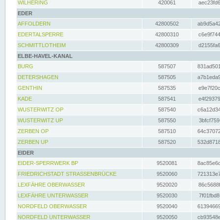
WILHERING
420061
aec23fd6
EDER
AFFOLDERN
42800502
ab9d5a42
EDERTALSPERRE
42800310
c6e9f744
SCHMITTLOTHEIM
42800309
d2155fa6
ELBE-HAVEL-KANAL
BURG
587507
831ad501
DETERSHAGEN
587505
a7b1eda9
GENTHIN
587535
e9e7f20c
KADE
587541
e4f29379
WUSTERWITZ OP
587540
c6a12d34
WUSTERWITZ UP
587550
3bfcf759
ZERBEN OP
587510
64c37072
ZERBEN UP
587520
532d8718
EIDER
EIDER-SPERRWERK BP
9520081
8ac85e6c
FRIEDRICHSTADT STRASSENBRÜCKE
9520060
721313e7
LEXFÄHRE OBERWASSER
9520020
86c5688f
LEXFÄHRE UNTERWASSER
9520030
7f01fbd8
NORDFELD OBERWASSER
9520040
61394669
NORDFELD UNTERWASSER
9520050
cb93548e