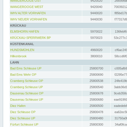
WANGEROOGE OST
9420020
26656fda
WANGEROOGE WEST
9420040
70039212
WHV ALTER VORHAFEN
9440020
f85bd17b
WHV NEUER VORHAFEN
9440030
f77317d9
KRÜCKAU
ELMSHORN HAFEN
5970022
136febf6
KRÜCKAU-SPERRWERK BP
5970023
53c277c3
KÜSTENKANAL
HUNDSMÜHLEN
4960020
cf6ac249
Hilkenbrook
3800010
58ccd6f0
LAHN
Bad Ems Schleuse UP
25800700
c005afb9
Bad Ems Wehr OP
25800690
f2295e77
Cramberg Schleuse OP
25800538
24fe419b
Cramberg Schleuse UP
25800540
3abb36d1
Dausenau Schleuse OP
25800678
9ceb358c
Dausenau Schleuse UP
25800680
eae91991
Diez Hafen
25800500
eadedeb6
Diez Schleuse OP
25800478
ea62ec5f
Diez Schleuse UP
25800480
31750a0f
Fürfurt Schleuse UP
25800300
34af0fca