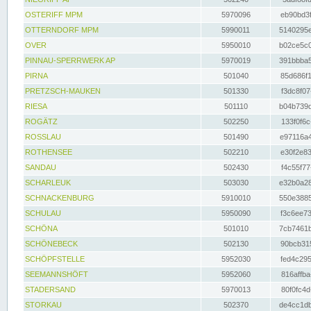
OSTERIFF MPM
5970096
eb90bd3f
OTTERNDORF MPM
5990011
5140295e
OVER
5950010
b02ce5c0
PINNAU-SPERRWERK AP
5970019
391bbba5
PIRNA
501040
85d686f1
PRETZSCH-MAUKEN
501330
f3dc8f07
RIESA
501110
b04b739d
ROGÄTZ
502250
133f0f6c
ROSSLAU
501490
e97116a4
ROTHENSEE
502210
e30f2e83
SANDAU
502430
f4c55f77
SCHARLEUK
503030
e32b0a28
SCHNACKENBURG
5910010
550e3885
SCHULAU
5950090
f3c6ee73
SCHÖNA
501010
7cb7461b
SCHÖNEBECK
502130
90bcb315
SCHÖPFSTELLE
5952030
fed4c295
SEEMANNSHÖFT
5952060
816affba
STADERSAND
5970013
80f0fc4d
STORKAU
502370
de4cc1db