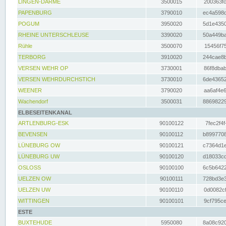
LINGEN-DARME
3500015
200363fc
PAPENBURG
3790010
ec4a598d
POGUM
3950020
5d1e4350
RHEINE UNTERSCHLEUSE
3390020
50a449ba
Rühle
3500070
15456f75
TERBORG
3910020
244cae8b
VERSEN WEHR OP
3730001
86f8dbab
VERSEN WEHRDURCHSTICH
3730010
6de43652
WEENER
3790020
aa6af4e6
Wachendorf
3500031
88698229
ELBESEITENKANAL
ARTLENBURG-ESK
90100122
7fec2f4f
BEVENSEN
90100112
b8997708
LÜNEBURG OW
90100121
c7364d1e
LÜNEBURG UW
90100120
d18033cd
OSLOSS
90100100
6c5b6422
UELZEN OW
90100111
728bd3e3
UELZEN UW
90100110
0d0082cf
WITTINGEN
90100101
9cf795ce
ESTE
BUXTEHUDE
5950080
8a08c920