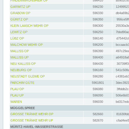
FINDENWIRUNSHIER OP
596410
a5902c55
GARWITZ UP
596230
12499527
GRABOW OP
596330
db4a69b2
GÜRITZ OP
596350
956ce5ff
KLEIN LAASCH WEHR OP
596300
25530a3e
LEWITZ OP
596250
7bbd90ad
LÜBZ OP
596140
d75442cf
MALCHOW WEHR OP
596200
bccaacb3
MALLISS OP
596390
497c29ee
MALLISS UP
596400
a64918a6
NEU KALLISS OP
596430
30739ff3
NEUBURG OP
596160
541c508a
NEUSTADT GLEWE OP
596280
c4381eb3
PARCHIM GÜTE
5961801
3dec3921
PLAU OP
596080
3ffddb2c
PLAU UP
596090
506e6b03
WAREN
596030
bd317edd
MÜGGELSPREE
GROSSE TRÄNKE WEHR OP
582660
81630fdd
GROSSE TRÄNKE WEHR UP
582670
cfad4ee5
MÜRITZ-HAVEL-WASSERSTRASSE