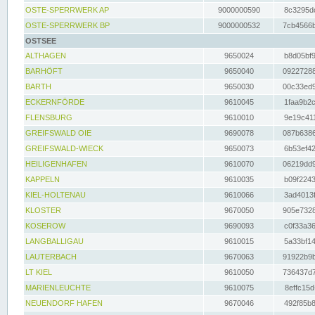
OSTE-SPERRWERK AP
9000000590
8c3295dc
OSTE-SPERRWERK BP
9000000532
7cb4566b
OSTSEE
ALTHAGEN
9650024
b8d05bf9
BARHÖFT
9650040
09227288
BARTH
9650030
00c33ed9
ECKERNFÖRDE
9610045
1faa9b2c
FLENSBURG
9610010
9e19c411
GREIFSWALD OIE
9690078
087b6386
GREIFSWALD-WIECK
9650073
6b53ef42
HEILIGENHAFEN
9610070
06219dd9
KAPPELN
9610035
b09f2243
KIEL-HOLTENAU
9610066
3ad4013f
KLOSTER
9670050
905e7328
KOSEROW
9690093
c0f33a36
LANGBALLIGAU
9610015
5a33bf14
LAUTERBACH
9670063
91922b9b
LT KIEL
9610050
736437d7
MARIENLEUCHTE
9610075
8effc15d
NEUENDORF HAFEN
9670046
492f85b8