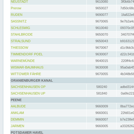
NEUSTADT
9610080
3f0b6b74
Prerow
9650027
7d50c68c
RUDEN
9690077
1fa822e6
SASSNITZ
9670065
9e7b2a4d
SCHLESWIG
9610040
09370c05
STAHLBRODE
9650070
340707f4
STRALSUND
9650043
b9163121
THIESSOW
9670067
d1c9bb3c
TIMMENDORF POEL
9630007
d22c341b
WARNEMÜNDE
9640015
220ff4c6
WISMAR-BAUMHAUS
9630008
95a0ab45
WITTOWER FÄHRE
9670055
4b348b56
ORANIENBURGER KANAL
SACHSENHAUSEN OP
580240
adbd3144
SACHSENHAUSEN UP
581840
0a6fe221
PEENE
AALBUDE
9660009
8ba772ed
ANKLAM
9660001
22fd01e0
DEMMIN
9660007
b7e238e8
JARMEN
9660005
a3328262
POTSDAMER HAVEL