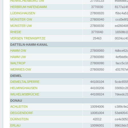
HENRICHENBURG UW
27700133
e6b68bc2
HERBRUM HAFENDAMM
3770030
8177a148
LÜDINGHAUSEN
27800020
f5bc4a51
MÜNSTER OW
27800040
ccd3e8f1
MÜNSTER UW
27800030
ed260406
RHEDE
3770040
16508b11
VERSEN TRENNSPITZE
25463
0024cc40
DATTELN-HAMM-KANAL
HAMM OW
27800060
4dbce62d
HAMM UW
27800080
4ef9dd9c
WALTROP
27800090
facc5c16
WERRIES OW
27800050
d31767ef
DIEMEL
DIEMELTALSPERRE
44100104
5cdc6555
HELMINGHAUSEN
44100206
33092c28
WILHELMSBRÜCKE
44100024
7deedc21
DONAU
ACHLEITEN
10094006
c389c9e2
DEGGENDORF
10081004
53d40547
DÜRNSTEIN
42012
ce4e3050
ERLAU
10096001
99619dc5