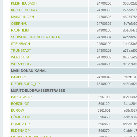
KLEINHEUBACH
24700200
355b02d2
KROTZENBURG
24700335
27eed51b
MAINFLINGEN
24700325
4627475d
OBERNAU
24700302
3c7cfb10
RAUNHEIM
24900108
db1684c1
SCHWEINFURT NEUER HAFEN
24300304
42ecae60
STEINBACH
24500100
1ed983c3
TRUNSTADT
24300202
a77aad00
WERTHEIM
24709089
0e065a22
WÜRZBURG
24300600
915d76e1
MAIN-DONAU-KANAL
BAMBERG
24300042
ff02f181
RIEDENBURG_UP
13409200
4a69e82e
MÜRITZ-ELDE-WASSERSTRASSE
BARKOW OP
596100
06d86c6b
BOBZIN OP
596120
faefa284
BUROW
5961601
a68cf527
DÖMITZ OP
596450
ec8188ee
DÖMITZ UP
596460
ad3a51da
ELDENA OP
596370
0fab94c7