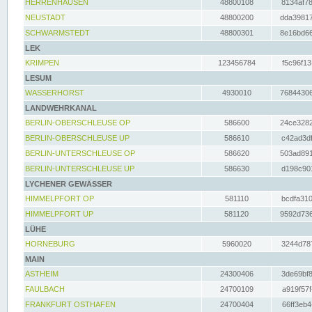
HERRENHAUSEN
48800108
8134af78
NEUSTADT
48800200
dda39817
SCHWARMSTEDT
48800301
8e16bd66
LEK
KRIMPEN
123456784
f5c96f13
LESUM
WASSERHORST
4930010
76844306
LANDWEHRKANAL
BERLIN-OBERSCHLEUSE OP
586600
24ce3282
BERLIN-OBERSCHLEUSE UP
586610
c42ad3df
BERLIN-UNTERSCHLEUSE OP
586620
503ad891
BERLIN-UNTERSCHLEUSE UP
586630
d198c901
LYCHENER GEWÄSSER
HIMMELPFORT OP
581110
bcdfa310
HIMMELPFORT UP
581120
9592d736
LÜHE
HORNEBURG
5960020
3244d787
MAIN
ASTHEIM
24300406
3de69bf8
FAULBACH
24700109
a919f57f
FRANKFURT OSTHAFEN
24700404
66ff3eb4