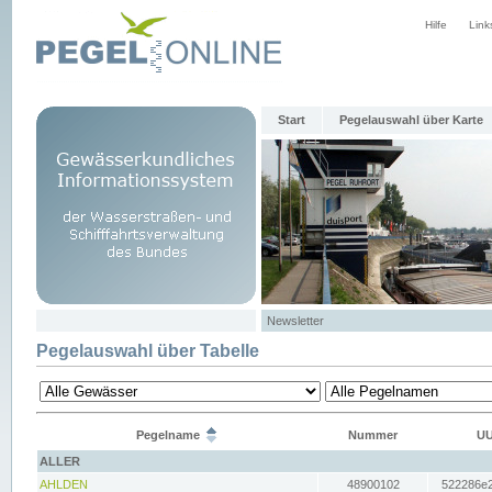
Hilfe
Link
Start
Pegelauswahl über Karte
Newsletter
Pegelauswahl über Tabelle
Pegelname
Nummer
UU
ALLER
AHLDEN
48900102
522286e2