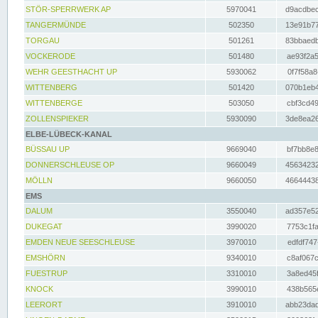
STÖR-SPERRWERK AP
5970041
d9acdbec
TANGERMÜNDE
502350
13e91b77
TORGAU
501261
83bbaedb
VOCKERODE
501480
ae93f2a5
WEHR GEESTHACHT UP
5930062
0f7f58a8
WITTENBERG
501420
070b1eb4
WITTENBERGE
503050
cbf3cd49
ZOLLENSPIEKER
5930090
3de8ea26
ELBE-LÜBECK-KANAL
BÜSSAU UP
9669040
bf7bb8e8
DONNERSCHLEUSE OP
9660049
45634232
MÖLLN
9660050
46644438
EMS
DALUM
3550040
ad357e52
DUKEGAT
3990020
7753c1fa
EMDEN NEUE SEESCHLEUSE
3970010
edfdf747
EMSHÖRN
9340010
c8af067c
FUESTRUP
3310010
3a8ed45f
KNOCK
3990010
438b565e
LEERORT
3910010
abb23dad