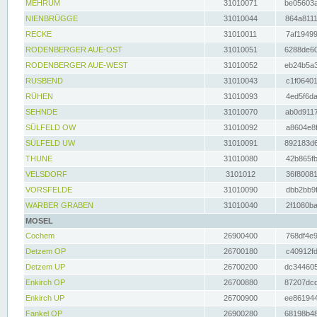
MEHRUM
31010071
be05603a
NIENBRÜGGE
31010044
864a8111
RECKE
31010011
7af19499
RODENBERGER AUE-OST
31010051
6288de60
RODENBERGER AUE-WEST
31010052
eb24b5a3
RUSBEND
31010043
c1f06401
RÜHEN
31010093
4ed5f6da
SEHNDE
31010070
ab0d9117
SÜLFELD OW
31010092
a8604e8f
SÜLFELD UW
31010091
892183d6
THUNE
31010080
42b865fb
VELSDORF
3101012
36f80081
VORSFELDE
31010090
dbb2bb9f
WARBER GRABEN
31010040
2f1080ba
MOSEL
Cochem
26900400
768df4e9
Detzem OP
26700180
c40912fd
Detzem UP
26700200
dc344605
Enkirch OP
26700880
87207dcd
Enkirch UP
26700900
ee861944
Fankel OP
26900280
68198b48