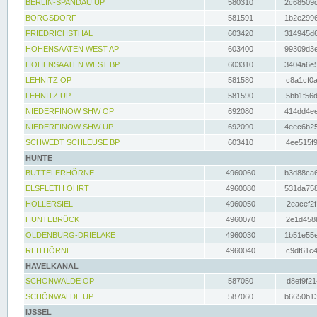
BERLIN-SPANDAU UP
580310
2c68509c
BORGSDORF
581591
1b2e2996
FRIEDRICHSTHAL
603420
314945d6
HOHENSAATEN WEST AP
603400
99309d3e
HOHENSAATEN WEST BP
603310
3404a6e5
LEHNITZ OP
581580
c8a1cf0a
LEHNITZ UP
581590
5bb1f56d
NIEDERFINOW SHW OP
692080
414dd4ee
NIEDERFINOW SHW UP
692090
4eec6b25
SCHWEDT SCHLEUSE BP
603410
4ee515f9
HUNTE
BUTTELERHÖRNE
4960060
b3d88ca6
ELSFLETH OHRT
4960080
531da758
HOLLERSIEL
4960050
2eacef2f
HUNTEBRÜCK
4960070
2e1d458b
OLDENBURG-DRIELAKE
4960030
1b51e55e
REITHÖRNE
4960040
c9df61c4
HAVELKANAL
SCHÖNWALDE OP
587050
d8ef9f21
SCHÖNWALDE UP
587060
b6650b13
IJSSEL