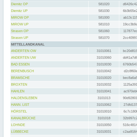
Diemitz OP
581020
d6426c42
Diemitz UP
581030
6b3b55e2
MIROW OP
581000
ab13c115
MIROW UP
581010
19cc3b9a
Strasen OP
581060
117877ec
Strasen UP
581070
2cc40997
MITTELLANDKANAL
ANDERTEN OW
31010061
bc20d819
ANDERTEN UW
31010060
dd41a7d6
BAD ESSEN
31010030
6760b547
BERENBUSCH
31010042
d2c8f60e
BRAMSCHE
31010020
bec8a6a5
BROXTEN
31010032
1125a391
HAHLEN
31010041
ac970eb0
HALDENSLEBEN
3101013
90d92801
HANN. LIST
31010062
27dfd137
HÖRSTEL
31010010
6c7c180f
KANALBRÜCKE
3101018
32b997c2
LOHNDE
31010050
516c4814
LÜBBECKE
31010031
c2aa9164