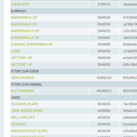
IJSSELKOP
2790070
bbaefa8e
ILMENAU
BARDOWICK OP
5940029
07830b68
BARDOWICK UP
5940030
a238b70f
FAHRENHOLZ OP
5940070
c33c3667
FAHRENHOLZ UP
5940060
bb62b28f
ILMENAU SPERRWERK AP
5940080
6b05e8dc
LÜNE
5940020
d7a8df36
WITTORF OP
5940049
eb3d4195
WITTORF UP
5940050
308c39b6
ITTER ZUR EDER
HERZHAUSEN
42800218
855205e7
ITTER ZUR DIEMEL
KOTTHAUSEN
44100013
36243256
JADE
HOOKSIELPLATE
9430020
fac30fe9
JADE-WESER-PORT
9430050
33bdec83
MELLUMPLATE
9420010
c8b9a2b6
SCHILLIG
9430030
b1cda5a0
WANGEROOGE NORD
9420030
c41d42b1