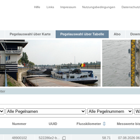
Hilfe
Links
Impressum
Nutzungsbedingungen
Datenschutz
Pegelauswahl über Karte
Pegelauswahl über Tabelle
Abo
Down
tter
Nummer
UUID
Flusskilometer
Messwerte bi
48900102
522286e2-b...
58.71
07.08.2026 06