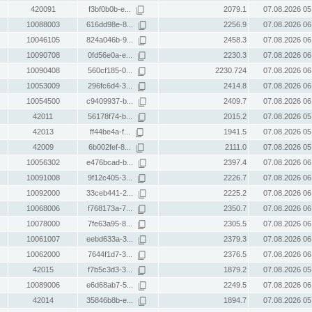
420091
f3bf0b0b-e...
2079.1
07.08.2026 05
10088003
616dd98e-8...
2256.9
07.08.2026 06
10046105
824a046b-9...
2458.3
07.08.2026 06
10090708
0fd56e0a-e...
2230.3
07.08.2026 06
10090408
560cf185-0...
2230.724
07.08.2026 06
10053009
296fc6d4-3...
2414.8
07.08.2026 06
10054500
c9409937-b...
2409.7
07.08.2026 06
42011
56178f74-b...
2015.2
07.08.2026 05
42013
ff44be4a-f...
1941.5
07.08.2026 05
42009
6b002fef-8...
2111.0
07.08.2026 05
10056302
e476bcad-b...
2397.4
07.08.2026 06
10091008
9f12c405-3...
2226.7
07.08.2026 06
10092000
33ceb441-2...
2225.2
07.08.2026 06
10068006
f768173a-7...
2350.7
07.08.2026 06
10078000
7fe63a95-8...
2305.5
07.08.2026 06
10061007
eebd633a-3...
2379.3
07.08.2026 06
10062000
7644f1d7-3...
2376.5
07.08.2026 06
42015
f7b5c3d3-3...
1879.2
07.08.2026 05
10089006
e6d68ab7-5...
2249.5
07.08.2026 06
42014
35846b8b-e...
1894.7
07.08.2026 05