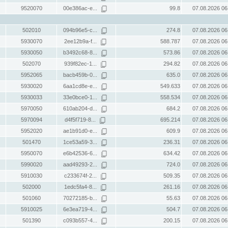
9520070
00e386ac-e...
99.8
07.08.2026 06
502010
094b96e5-c...
274.8
07.08.2026 06
5930070
2ee12b9a-f...
588.787
07.08.2026 06
5930050
b3492c68-8...
573.86
07.08.2026 06
502070
939f82ec-1...
294.82
07.08.2026 06
5952065
bacb459b-0...
635.0
07.08.2026 06
5930020
6aa1cd8e-e...
549.633
07.08.2026 06
5930033
33e0bce0-1...
558.534
07.08.2026 06
5970050
610ab204-d...
684.2
07.08.2026 06
5970094
d4f5f719-8...
695.214
07.08.2026 06
5952020
ae1b91d0-e...
609.9
07.08.2026 06
501470
1ce53a59-3...
236.31
07.08.2026 06
5950070
e6b42536-6...
634.42
07.08.2026 06
5990020
aad49293-2...
724.0
07.08.2026 06
5910030
c233674f-2...
509.35
07.08.2026 06
502000
1edc5fa4-8...
261.16
07.08.2026 06
501060
70272185-b...
55.63
07.08.2026 06
5910025
6e3ea719-4...
504.7
07.08.2026 06
501390
c093b557-4...
200.15
07.08.2026 06