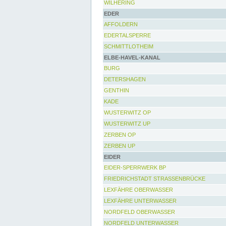
WILHERING
EDER
AFFOLDERN
EDERTALSPERRE
SCHMITTLOTHEIM
ELBE-HAVEL-KANAL
BURG
DETERSHAGEN
GENTHIN
KADE
WUSTERWITZ OP
WUSTERWITZ UP
ZERBEN OP
ZERBEN UP
EIDER
EIDER-SPERRWERK BP
FRIEDRICHSTADT STRASSENBRÜCKE
LEXFÄHRE OBERWASSER
LEXFÄHRE UNTERWASSER
NORDFELD OBERWASSER
NORDFELD UNTERWASSER