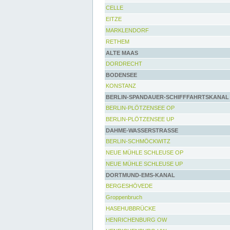
CELLE
EITZE
MARKLENDORF
RETHEM
ALTE MAAS
DORDRECHT
BODENSEE
KONSTANZ
BERLIN-SPANDAUER-SCHIFFFAHRTSKANAL
BERLIN-PLÖTZENSEE OP
BERLIN-PLÖTZENSEE UP
DAHME-WASSERSTRASSE
BERLIN-SCHMÖCKWITZ
NEUE MÜHLE SCHLEUSE OP
NEUE MÜHLE SCHLEUSE UP
DORTMUND-EMS-KANAL
BERGESHÖVEDE
Groppenbruch
HASEHUBBRÜCKE
HENRICHENBURG OW