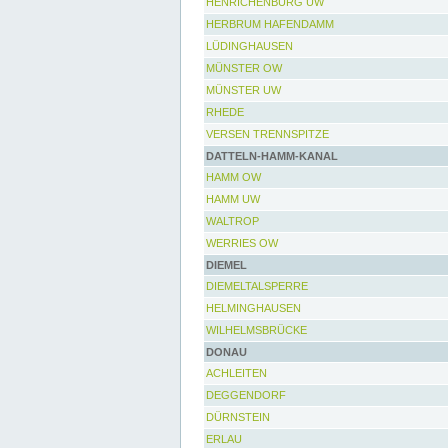
HENRICHENBURG UW
HERBRUM HAFENDAMM
LÜDINGHAUSEN
MÜNSTER OW
MÜNSTER UW
RHEDE
VERSEN TRENNSPITZE
DATTELN-HAMM-KANAL
HAMM OW
HAMM UW
WALTROP
WERRIES OW
DIEMEL
DIEMELTALSPERRE
HELMINGHAUSEN
WILHELMSBRÜCKE
DONAU
ACHLEITEN
DEGGENDORF
DÜRNSTEIN
ERLAU