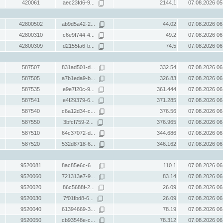
420061
aec23fd6-9...
2144.1
07.08.2026 05
42800502
ab9d5a42-2...
44.02
07.08.2026 06
42800310
c6e9f744-4...
49.2
07.08.2026 06
42800309
d2155fa6-b...
74.5
07.08.2026 06
587507
831ad501-d...
332.54
07.08.2026 06
587505
a7b1eda9-b...
326.83
07.08.2026 06
587535
e9e7f20c-9...
361.444
07.08.2026 06
587541
e4f29379-6...
371.285
07.08.2026 06
587540
c6a12d34-c...
376.56
07.08.2026 06
587550
3bfcf759-2...
376.965
07.08.2026 06
587510
64c37072-d...
344.686
07.08.2026 06
587520
532d8718-6...
346.162
07.08.2026 06
9520081
8ac85e6c-6...
110.1
07.08.2026 06
9520060
721313e7-9...
83.14
07.08.2026 06
9520020
86c5688f-2...
26.09
07.08.2026 06
9520030
7f01fbd8-6...
26.09
07.08.2026 06
9520040
61394669-3...
78.19
07.08.2026 06
9520050
cb93548e-c...
78.312
07.08.2026 06