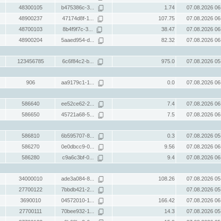
48300105
b475386c-3...
1.74
07.08.2026 06
48900237
47174d8f-1...
107.75
07.08.2026 06
48700103
8b4f9f7c-3...
38.47
07.08.2026 06
48900204
5aaed954-d...
82.32
07.08.2026 06
123456785
6c6f84c2-b...
975.0
07.08.2026 05
906
aa9179c1-1...
0.0
07.08.2026 06
586640
ee52ce62-2...
7.4
07.08.2026 06
586650
45721a68-5...
7.5
07.08.2026 06
586810
6b595707-8...
0.3
07.08.2026 05
586270
0e0dbcc9-0...
9.56
07.08.2026 06
586280
c9a6c3bf-0...
9.4
07.08.2026 06
34000010
ade3a084-8...
108.26
07.08.2026 05
27700122
7bbdb421-2...
07.08.2026 05
3690010
04572010-1...
166.42
07.08.2026 06
27700111
70bee932-1...
14.3
07.08.2026 05