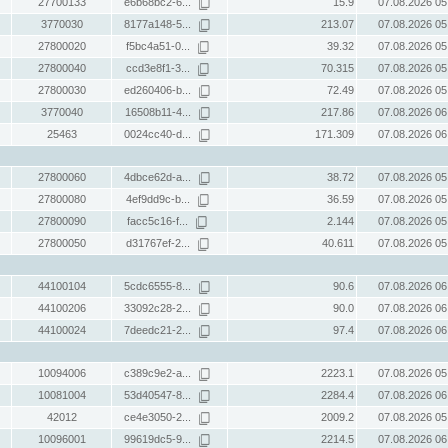
27700133
e6b68bc2-6...
15.9
07.08.2026 05
3770030
8177a148-5...
213.07
07.08.2026 05
27800020
f5bc4a51-0...
39.32
07.08.2026 05
27800040
ccd3e8f1-3...
70.315
07.08.2026 05
27800030
ed260406-b...
72.49
07.08.2026 05
3770040
16508b11-4...
217.86
07.08.2026 06
25463
0024cc40-d...
171.309
07.08.2026 06
27800060
4dbce62d-a...
38.72
07.08.2026 05
27800080
4ef9dd9c-b...
36.59
07.08.2026 05
27800090
facc5c16-f...
2.144
07.08.2026 05
27800050
d31767ef-2...
40.611
07.08.2026 05
44100104
5cdc6555-8...
90.6
07.08.2026 06
44100206
33092c28-2...
90.0
07.08.2026 06
44100024
7deedc21-2...
97.4
07.08.2026 06
10094006
c389c9e2-a...
2223.1
07.08.2026 05
10081004
53d40547-8...
2284.4
07.08.2026 06
42012
ce4e3050-2...
2009.2
07.08.2026 05
10096001
99619dc5-9...
2214.5
07.08.2026 06