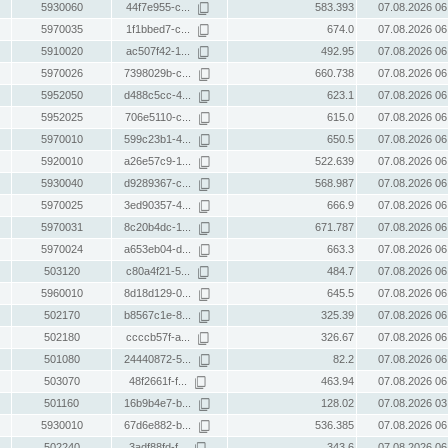
5930060
44f7e955-c...
583.393
07.08.2026 06
5970035
1f1bbed7-c...
674.0
07.08.2026 06
5910020
ac507f42-1...
492.95
07.08.2026 06
5970026
7398029b-c...
660.738
07.08.2026 06
5952050
d488c5cc-4...
623.1
07.08.2026 06
5952025
706e5110-c...
615.0
07.08.2026 06
5970010
599c23b1-4...
650.5
07.08.2026 06
5920010
a26e57c9-1...
522.639
07.08.2026 06
5930040
d9289367-c...
568.987
07.08.2026 06
5970025
3ed90357-4...
666.9
07.08.2026 06
5970031
8c20b4dc-1...
671.787
07.08.2026 06
5970024
a653eb04-d...
663.3
07.08.2026 06
503120
c80a4f21-5...
484.7
07.08.2026 06
5960010
8d18d129-0...
645.5
07.08.2026 06
502170
b8567c1e-8...
325.39
07.08.2026 06
502180
ccccb57f-a...
326.67
07.08.2026 06
501080
24440872-5...
82.2
07.08.2026 06
503070
48f2661f-f...
463.94
07.08.2026 06
501160
16b9b4e7-b...
128.02
07.08.2026 03
5930010
67d6e882-b...
536.385
07.08.2026 06
502240
3adf88fd-f...
343.6
07.08.2026 06