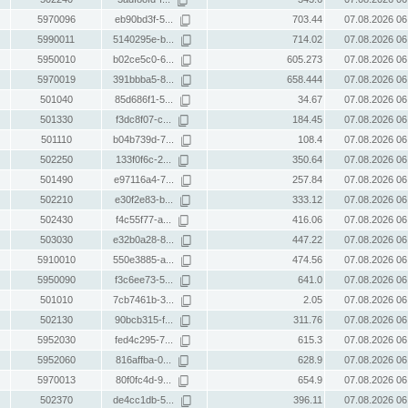
5970096
eb90bd3f-5...
703.44
07.08.2026 06
5990011
5140295e-b...
714.02
07.08.2026 06
5950010
b02ce5c0-6...
605.273
07.08.2026 06
5970019
391bbba5-8...
658.444
07.08.2026 06
501040
85d686f1-5...
34.67
07.08.2026 06
501330
f3dc8f07-c...
184.45
07.08.2026 06
501110
b04b739d-7...
108.4
07.08.2026 06
502250
133f0f6c-2...
350.64
07.08.2026 06
501490
e97116a4-7...
257.84
07.08.2026 06
502210
e30f2e83-b...
333.12
07.08.2026 06
502430
f4c55f77-a...
416.06
07.08.2026 06
503030
e32b0a28-8...
447.22
07.08.2026 06
5910010
550e3885-a...
474.56
07.08.2026 06
5950090
f3c6ee73-5...
641.0
07.08.2026 06
501010
7cb7461b-3...
2.05
07.08.2026 06
502130
90bcb315-f...
311.76
07.08.2026 06
5952030
fed4c295-7...
615.3
07.08.2026 06
5952060
816affba-0...
628.9
07.08.2026 06
5970013
80f0fc4d-9...
654.9
07.08.2026 06
502370
de4cc1db-5...
396.11
07.08.2026 06