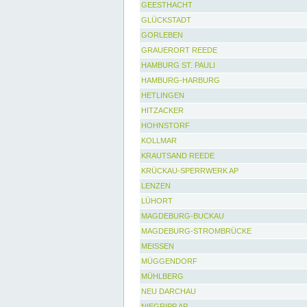
GEESTHACHT
GLÜCKSTADT
GORLEBEN
GRAUERORT REEDE
HAMBURG ST. PAULI
HAMBURG-HARBURG
HETLINGEN
HITZACKER
HOHNSTORF
KOLLMAR
KRAUTSAND REEDE
KRÜCKAU-SPERRWERK AP
LENZEN
LÜHORT
MAGDEBURG-BUCKAU
MAGDEBURG-STROMBRÜCKE
MEISSEN
MÜGGENDORF
MÜHLBERG
NEU DARCHAU
NIEGRIPP AP