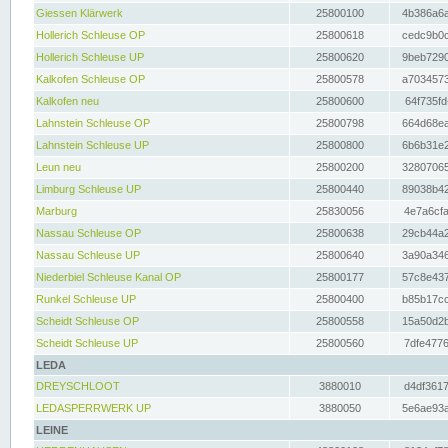
Giessen Klärwerk
25800100
4b386a6a
Hollerich Schleuse OP
25800618
cedc9b0c
Hollerich Schleuse UP
25800620
9beb7290
Kalkofen Schleuse OP
25800578
a7034573
Kalkofen neu
25800600
64f735fd
Lahnstein Schleuse OP
25800798
664d68ea
Lahnstein Schleuse UP
25800800
6b6b31e2
Leun neu
25800200
32807065
Limburg Schleuse UP
25800440
89038b42
Marburg
25830056
4e7a6cfa
Nassau Schleuse OP
25800638
29cb44a2
Nassau Schleuse UP
25800640
3a90a346
Niederbiel Schleuse Kanal OP
25800177
57c8e437
Runkel Schleuse UP
25800400
b85b17cc
Scheidt Schleuse OP
25800558
15a50d2b
Scheidt Schleuse UP
25800560
7dfe4776
LEDA
DREYSCHLOOT
3880010
d4df3617
LEDASPERRWERK UP
3880050
5e6ae93a
LEINE