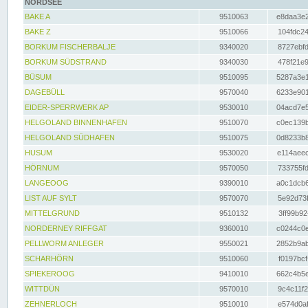
NORDSEE
BAKE A
9510063
e8daa3e2
BAKE Z
9510066
104fdc24
BORKUM FISCHERBALJE
9340020
8727ebfd
BORKUM SÜDSTRAND
9340030
478f21e9
BÜSUM
9510095
5287a3e1
DAGEBÜLL
9570040
6233e901
EIDER-SPERRWERK AP
9530010
04acd7e5
HELGOLAND BINNENHAFEN
9510070
c0ec139b
HELGOLAND SÜDHAFEN
9510075
0d8233b8
HUSUM
9530020
e114aeec
HÖRNUM
9570050
733755fd
LANGEOOG
9390010
a0c1dcb6
LIST AUF SYLT
9570070
5e92d73f
MITTELGRUND
9510132
3ff99b92
NORDERNEY RIFFGAT
9360010
c0244c0e
PELLWORM ANLEGER
9550021
2852b9ab
SCHARHÖRN
9510060
f0197bcf
SPIEKEROOG
9410010
662c4b5e
WITTDÜN
9570010
9c4c11f2
ZEHNERLOCH
9510010
e574d0af