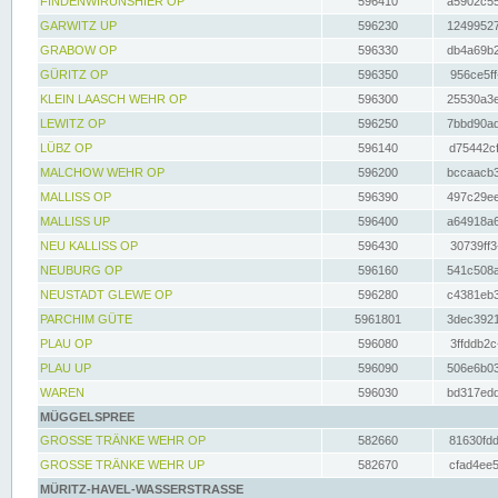
FINDENWIRUNSHIER OP
596410
a5902c55
GARWITZ UP
596230
12499527
GRABOW OP
596330
db4a69b2
GÜRITZ OP
596350
956ce5ff
KLEIN LAASCH WEHR OP
596300
25530a3e
LEWITZ OP
596250
7bbd90ad
LÜBZ OP
596140
d75442cf
MALCHOW WEHR OP
596200
bccaacb3
MALLISS OP
596390
497c29ee
MALLISS UP
596400
a64918a6
NEU KALLISS OP
596430
30739ff3
NEUBURG OP
596160
541c508a
NEUSTADT GLEWE OP
596280
c4381eb3
PARCHIM GÜTE
5961801
3dec3921
PLAU OP
596080
3ffddb2c
PLAU UP
596090
506e6b03
WAREN
596030
bd317edd
MÜGGELSPREE
GROSSE TRÄNKE WEHR OP
582660
81630fdd
GROSSE TRÄNKE WEHR UP
582670
cfad4ee5
MÜRITZ-HAVEL-WASSERSTRASSE