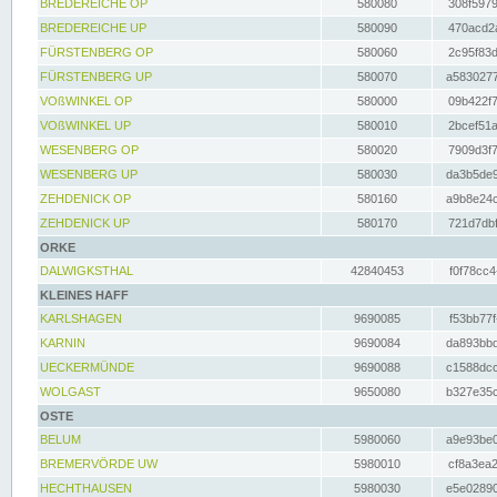
BREDEREICHE OP
580080
308f5979
BREDEREICHE UP
580090
470acd2a
FÜRSTENBERG OP
580060
2c95f83d
FÜRSTENBERG UP
580070
a5830277
VOßWINKEL OP
580000
09b422f7
VOßWINKEL UP
580010
2bcef51a
WESENBERG OP
580020
7909d3f7
WESENBERG UP
580030
da3b5de9
ZEHDENICK OP
580160
a9b8e24c
ZEHDENICK UP
580170
721d7dbf
ORKE
DALWIGKSTHAL
42840453
f0f78cc4
KLEINES HAFF
KARLSHAGEN
9690085
f53bb77f
KARNIN
9690084
da893bbd
UECKERMÜNDE
9690088
c1588dcc
WOLGAST
9650080
b327e35c
OSTE
BELUM
5980060
a9e93be0
BREMERVÖRDE UW
5980010
cf8a3ea2
HECHTHAUSEN
5980030
e5e02890