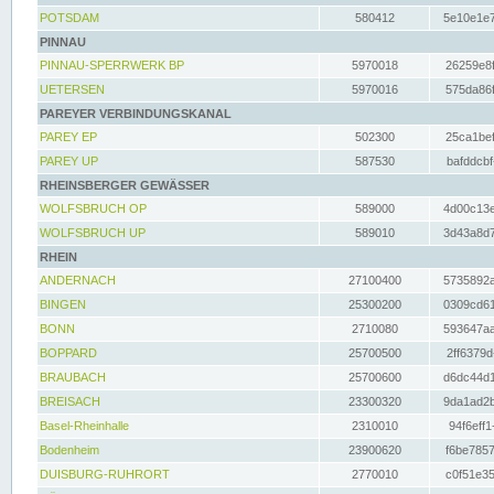
POTSDAM
580412
5e10e1e7
PINNAU
PINNAU-SPERRWERK BP
5970018
26259e8f
UETERSEN
5970016
575da86f
PAREYER VERBINDUNGSKANAL
PAREY EP
502300
25ca1bef
PAREY UP
587530
bafddcbf
RHEINSBERGER GEWÄSSER
WOLFSBRUCH OP
589000
4d00c13e
WOLFSBRUCH UP
589010
3d43a8d7
RHEIN
ANDERNACH
27100400
5735892a
BINGEN
25300200
0309cd61
BONN
2710080
593647aa
BOPPARD
25700500
2ff6379d
BRAUBACH
25700600
d6dc44d1
BREISACH
23300320
9da1ad2b
Basel-Rheinhalle
2310010
94f6eff1
Bodenheim
23900620
f6be7857
DUISBURG-RUHRORT
2770010
c0f51e35