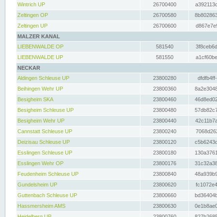
Wintrich UP
26700400
a392113c
Zeltingen OP
26700580
8b802863
Zeltingen UP
26700600
d867e7e9
MALZER KANAL
LIEBENWALDE OP
581540
3f8ceb6d
LIEBENWALDE UP
581550
a1cf60be
NECKAR
Aldingen Schleuse UP
23800280
dfdfb4ff
Beihingen Wehr UP
23800360
8a2e3048
Besigheim SKA
23800460
46d8ed02
Besigheim Schleuse UP
23800480
57db82c7
Besigheim Wehr UP
23800440
42c11b7a
Cannstatt Schleuse UP
23800240
7068d262
Deizisau Schleuse UP
23800120
c5b6243d
Esslingen Schleuse UP
23800180
130a3761
Esslingen Wehr OP
23800176
31c32a38
Feudenheim Schleuse UP
23800840
48a939b9
Gundelsheim UP
23800620
fc1072e4
Guttenbach Schleuse UP
23800660
bd36404b
Hassmersheim AMS
23800630
0e1b8ae0
Heidelberg UP
23800760
827b2685