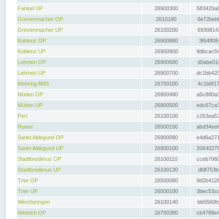
Fankel UP
26900300
583420a8
Grevenmacher OP
2610180
6e72bebf
Grevenmacher UP
26100200
69308142
Koblenz OP
26900880
3f64ff08
Koblenz UP
26900900
9dbcac54
Lehmen OP
26900680
d0abe01a
Lehmen UP
26900700
dc1bb420
Mehring AMS
26700100
4c1b6f17
Müden OP
26900480
a5c880a3
Müden UP
26900500
edc67ca3
Perl
26100100
c263ea53
Ruwer
26500150
abd34ee6
Sankt Aldegund OP
26900080
e4d6a271
Sankt Aldegund UP
26900100
20640279
Stadtbredimus OP
26100110
cceb7060
Stadtbredimus UP
26100130
dfdf753b
Trier OP
26500080
9d2b4126
Trier UP
26500100
3bec53ca
Wincheringen
26100140
bb5560fc
Wintrich OP
26700380
cb4789e4