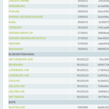
LINGEN-DARME
3500015
200363fc
PAPENBURG
3790010
ec4a598d
POGUM
3950020
5d1e4350
RHEINE UNTERSCHLEUSE
3390020
50a449ba
Rühle
3500070
15456f75
TERBORG
3910020
244cae8b
VERSEN WEHR OP
3730001
86f8dbab
VERSEN WEHRDURCHSTICH
3730010
6de43652
WEENER
3790020
aa6af4e6
Wachendorf
3500031
88698229
ELBESEITENKANAL
ARTLENBURG-ESK
90100122
7fec2f4f
BEVENSEN
90100112
b8997708
LÜNEBURG OW
90100121
c7364d1e
LÜNEBURG UW
90100120
d18033cd
OSLOSS
90100100
6c5b6422
UELZEN OW
90100111
728bd3e3
UELZEN UW
90100110
0d0082cf
WITTINGEN
90100101
9cf795ce
ESTE
BUXTEHUDE
5950080
8a08c920