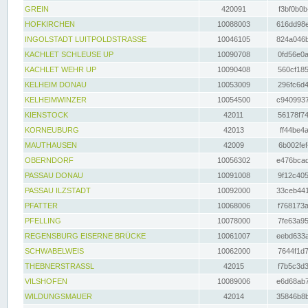
GREIN
420091
f3bf0b0b
HOFKIRCHEN
10088003
616dd98e
INGOLSTADT LUITPOLDSTRASSE
10046105
824a046b
KACHLET SCHLEUSE UP
10090708
0fd56e0a
KACHLET WEHR UP
10090408
560cf185
KELHEIM DONAU
10053009
296fc6d4
KELHEIMWINZER
10054500
c9409937
KIENSTOCK
42011
56178f74
KORNEUBURG
42013
ff44be4a
MAUTHAUSEN
42009
6b002fef
OBERNDORF
10056302
e476bcad
PASSAU DONAU
10091008
9f12c405
PASSAU ILZSTADT
10092000
33ceb441
PFATTER
10068006
f768173a
PFELLING
10078000
7fe63a95
REGENSBURG EISERNE BRÜCKE
10061007
eebd633a
SCHWABELWEIS
10062000
7644f1d7
THEBNERSTRASSL
42015
f7b5c3d3
VILSHOFEN
10089006
e6d68ab7
WILDUNGSMAUER
42014
35846b8b