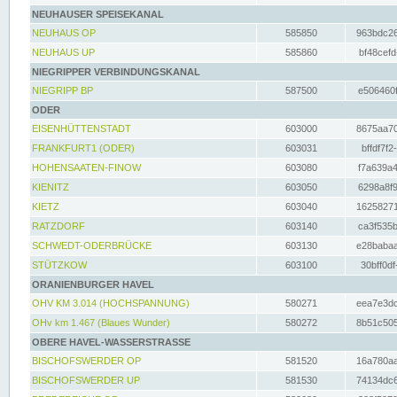
NEUHAUSER SPEISEKANAL
NEUHAUS OP
585850
963bdc26
NEUHAUS UP
585860
bf48cefd
NIEGRIPPER VERBINDUNGSKANAL
NIEGRIPP BP
587500
e506460f
ODER
EISENHÜTTENSTADT
603000
8675aa70
FRANKFURT1 (ODER)
603031
bffdf7f2
HOHENSAATEN-FINOW
603080
f7a639a4
KIENITZ
603050
6298a8f9
KIETZ
603040
16258271
RATZDORF
603140
ca3f535b
SCHWEDT-ODERBRÜCKE
603130
e28babaa
STÜTZKOW
603100
30bff0df
ORANIENBURGER HAVEL
OHV KM 3.014 (HOCHSPANNUNG)
580271
eea7e3dc
OHv km 1.467 (Blaues Wunder)
580272
8b51c505
OBERE HAVEL-WASSERSTRASSE
BISCHOFSWERDER OP
581520
16a780aa
BISCHOFSWERDER UP
581530
74134dc6