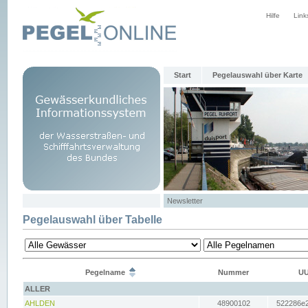
Hilfe
Link
Start
Pegelauswahl über Karte
Newsletter
Pegelauswahl über Tabelle
Pegelname
Nummer
UU
ALLER
AHLDEN
48900102
522286e2