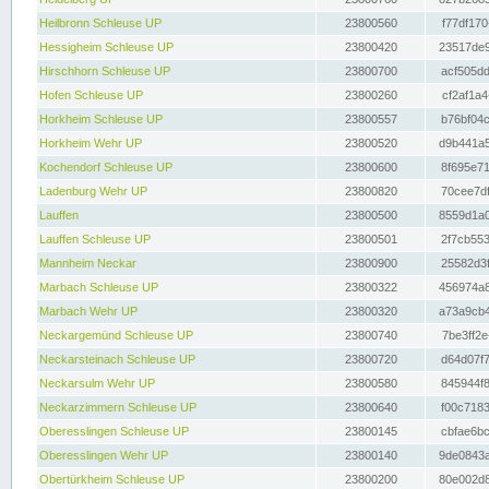
Heilbronn Schleuse UP
23800560
f77df170
Hessigheim Schleuse UP
23800420
23517de9
Hirschhorn Schleuse UP
23800700
acf505dd
Hofen Schleuse UP
23800260
cf2af1a4
Horkheim Schleuse UP
23800557
b76bf04c
Horkheim Wehr UP
23800520
d9b441a5
Kochendorf Schleuse UP
23800600
8f695e71
Ladenburg Wehr UP
23800820
70cee7df
Lauffen
23800500
8559d1a0
Lauffen Schleuse UP
23800501
2f7cb553
Mannheim Neckar
23800900
25582d3f
Marbach Schleuse UP
23800322
456974a8
Marbach Wehr UP
23800320
a73a9cb4
Neckargemünd Schleuse UP
23800740
7be3ff2e
Neckarsteinach Schleuse UP
23800720
d64d07f7
Neckarsulm Wehr UP
23800580
845944f8
Neckarzimmern Schleuse UP
23800640
f00c7183
Oberesslingen Schleuse UP
23800145
cbfae6bc
Oberesslingen Wehr UP
23800140
9de0843a
Obertürkheim Schleuse UP
23800200
80e002d8