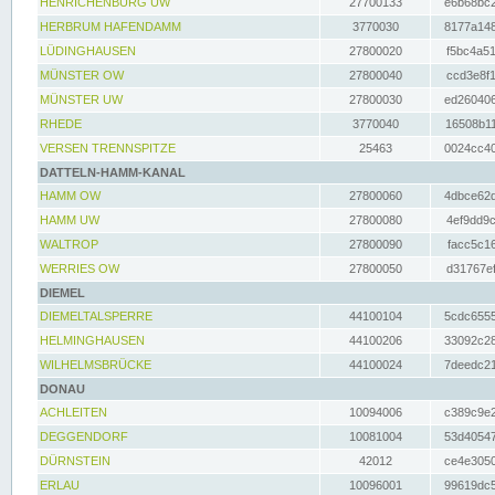
HENRICHENBURG UW
27700133
e6b68bc2
HERBRUM HAFENDAMM
3770030
8177a148
LÜDINGHAUSEN
27800020
f5bc4a51
MÜNSTER OW
27800040
ccd3e8f1
MÜNSTER UW
27800030
ed260406
RHEDE
3770040
16508b11
VERSEN TRENNSPITZE
25463
0024cc40
DATTELN-HAMM-KANAL
HAMM OW
27800060
4dbce62d
HAMM UW
27800080
4ef9dd9c
WALTROP
27800090
facc5c16
WERRIES OW
27800050
d31767ef
DIEMEL
DIEMELTALSPERRE
44100104
5cdc6555
HELMINGHAUSEN
44100206
33092c28
WILHELMSBRÜCKE
44100024
7deedc21
DONAU
ACHLEITEN
10094006
c389c9e2
DEGGENDORF
10081004
53d40547
DÜRNSTEIN
42012
ce4e3050
ERLAU
10096001
99619dc5