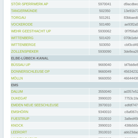
STÖR-SPERRWERK AP
5970041
d9acdbec
TANGERMÜNDE
502350
13e91b77
TORGAU
501261
83bbaedb
VOCKERODE
501480
ae93f2a5
WEHR GEESTHACHT UP
5930062
0f7f58a8
WITTENBERG
501420
070b1eb4
WITTENBERGE
503050
cbf3cd49
ZOLLENSPIEKER
5930090
3de8ea26
ELBE-LÜBECK-KANAL
BÜSSAU UP
9669040
bf7bb8e8
DONNERSCHLEUSE OP
9660049
45634232
MÖLLN
9660050
46644438
EMS
DALUM
3550040
ad357e52
DUKEGAT
3990020
7753c1fa
EMDEN NEUE SEESCHLEUSE
3970010
edfdf747
EMSHÖRN
9340010
c8af067c
FUESTRUP
3310010
3a8ed45f
KNOCK
3990010
438b565e
LEERORT
3910010
abb23dad