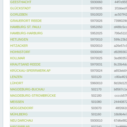
GEESTHACHT
5930060
44f7e955
GLÜCKSTADT
5970035
1f1bbed7
GORLEBEN
5910020
ac507f42
GRAUERORT REEDE
5970026
7398029b
HAMBURG ST. PAULI
5952050
d488c5cc
HAMBURG-HARBURG
5952025
706e5110
HETLINGEN
5970010
599c23b1
HITZACKER
5920010
a26e57c9
HOHNSTORF
5930040
d9289367
KOLLMAR
5970025
3ed90357
KRAUTSAND REEDE
5970031
8c20b4dc
KRÜCKAU-SPERRWERK AP
5970024
a653eb04
LENZEN
503120
c80a4f21
LÜHORT
5960010
8d18d129
MAGDEBURG-BUCKAU
502170
b8567c1e
MAGDEBURG-STROMBRÜCKE
502180
ccccb57f
MEISSEN
501080
24440872
MÜGGENDORF
503070
48f2661f
MÜHLBERG
501160
16b9b4e7
NEU DARCHAU
5930010
67d6e882
NIEGRIPP AP
502240
3adf88fd