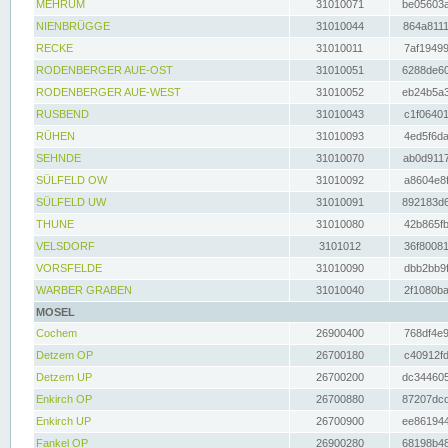
MEHRUM
31010071
be05603a
NIENBRÜGGE
31010044
864a8111
RECKE
31010011
7af19499
RODENBERGER AUE-OST
31010051
6288de60
RODENBERGER AUE-WEST
31010052
eb24b5a3
RUSBEND
31010043
c1f06401
RÜHEN
31010093
4ed5f6da
SEHNDE
31010070
ab0d9117
SÜLFELD OW
31010092
a8604e8f
SÜLFELD UW
31010091
892183d6
THUNE
31010080
42b865fb
VELSDORF
3101012
36f80081
VORSFELDE
31010090
dbb2bb9f
WARBER GRABEN
31010040
2f1080ba
MOSEL
Cochem
26900400
768df4e9
Detzem OP
26700180
c40912fd
Detzem UP
26700200
dc344605
Enkirch OP
26700880
87207dcd
Enkirch UP
26700900
ee861944
Fankel OP
26900280
68198b48