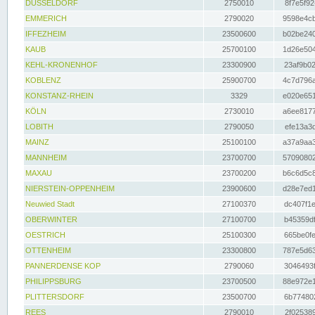
DÜSSELDORF
2750010
8f7e5f92
EMMERICH
2790020
9598e4cb
IFFEZHEIM
23500600
b02be240
KAUB
25700100
1d26e504
KEHL-KRONENHOF
23300900
23af9b02
KOBLENZ
25900700
4c7d796a
KONSTANZ-RHEIN
3329
e020e651
KÖLN
2730010
a6ee8177
LOBITH
2790050
efe13a3d
MAINZ
25100100
a37a9aa3
MANNHEIM
23700700
57090802
MAXAU
23700200
b6c6d5c8
NIERSTEIN-OPPENHEIM
23900600
d28e7ed1
Neuwied Stadt
27100370
dc407f1e
OBERWINTER
27100700
b45359df
OESTRICH
25100300
665be0fe
OTTENHEIM
23300800
787e5d63
PANNERDENSE KOP
2790060
3046493f
PHILIPPSBURG
23700500
88e972e1
PLITTERSDORF
23500700
6b774802
REES
2790010
2f025389