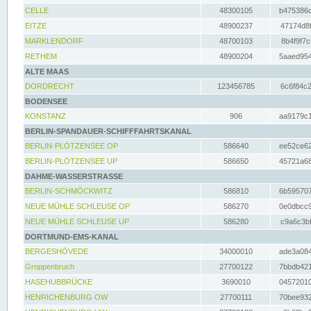
CELLE
48300105
b475386c
EITZE
48900237
47174d8f
MARKLENDORF
48700103
8b4f9f7c
RETHEM
48900204
5aaed954
ALTE MAAS
DORDRECHT
123456785
6c6f84c2
BODENSEE
KONSTANZ
906
aa9179c1
BERLIN-SPANDAUER-SCHIFFFAHRTSKANAL
BERLIN-PLÖTZENSEE OP
586640
ee52ce62
BERLIN-PLÖTZENSEE UP
586650
45721a68
DAHME-WASSERSTRASSE
BERLIN-SCHMÖCKWITZ
586810
6b595707
NEUE MÜHLE SCHLEUSE OP
586270
0e0dbcc9
NEUE MÜHLE SCHLEUSE UP
586280
c9a6c3bf
DORTMUND-EMS-KANAL
BERGESHÖVEDE
34000010
ade3a084
Groppenbruch
27700122
7bbdb421
HASEHUBBRÜCKE
3690010
04572010
HENRICHENBURG OW
27700111
70bee932