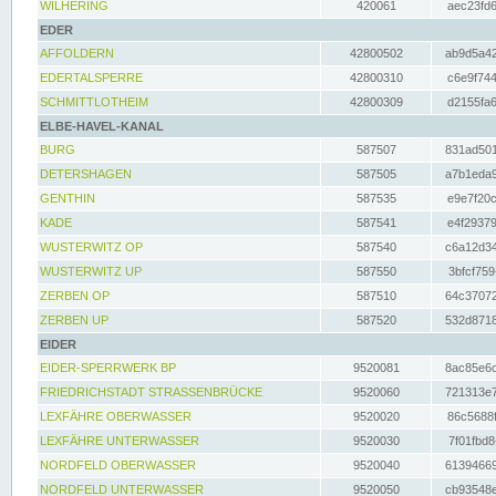
WILHERING
420061
aec23fd6
EDER
AFFOLDERN
42800502
ab9d5a42
EDERTALSPERRE
42800310
c6e9f744
SCHMITTLOTHEIM
42800309
d2155fa6
ELBE-HAVEL-KANAL
BURG
587507
831ad501
DETERSHAGEN
587505
a7b1eda9
GENTHIN
587535
e9e7f20c
KADE
587541
e4f29379
WUSTERWITZ OP
587540
c6a12d34
WUSTERWITZ UP
587550
3bfcf759
ZERBEN OP
587510
64c37072
ZERBEN UP
587520
532d8718
EIDER
EIDER-SPERRWERK BP
9520081
8ac85e6c
FRIEDRICHSTADT STRASSENBRÜCKE
9520060
721313e7
LEXFÄHRE OBERWASSER
9520020
86c5688f
LEXFÄHRE UNTERWASSER
9520030
7f01fbd8
NORDFELD OBERWASSER
9520040
61394669
NORDFELD UNTERWASSER
9520050
cb93548e