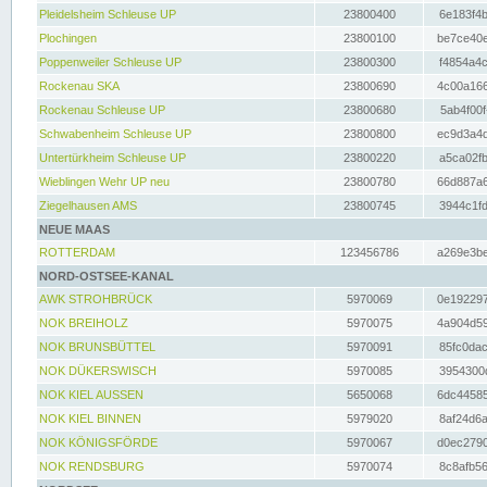
Pleidelsheim Schleuse UP
23800400
6e183f4b
Plochingen
23800100
be7ce40e
Poppenweiler Schleuse UP
23800300
f4854a4c
Rockenau SKA
23800690
4c00a166
Rockenau Schleuse UP
23800680
5ab4f00f
Schwabenheim Schleuse UP
23800800
ec9d3a4d
Untertürkheim Schleuse UP
23800220
a5ca02fb
Wieblingen Wehr UP neu
23800780
66d887a6
Ziegelhausen AMS
23800745
3944c1fd
NEUE MAAS
ROTTERDAM
123456786
a269e3be
NORD-OSTSEE-KANAL
AWK STROHBRÜCK
5970069
0e192297
NOK BREIHOLZ
5970075
4a904d59
NOK BRUNSBÜTTEL
5970091
85fc0dac
NOK DÜKERSWISCH
5970085
3954300d
NOK KIEL AUSSEN
5650068
6dc44585
NOK KIEL BINNEN
5979020
8af24d6a
NOK KÖNIGSFÖRDE
5970067
d0ec2790
NOK RENDSBURG
5970074
8c8afb56