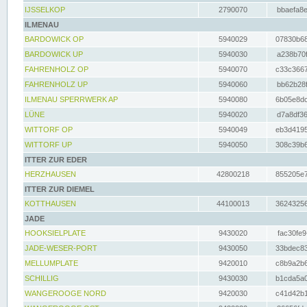
IJSSELKOP
2790070
bbaefa8e
ILMENAU
BARDOWICK OP
5940029
07830b68
BARDOWICK UP
5940030
a238b70f
FAHRENHOLZ OP
5940070
c33c3667
FAHRENHOLZ UP
5940060
bb62b28f
ILMENAU SPERRWERK AP
5940080
6b05e8dc
LÜNE
5940020
d7a8df36
WITTORF OP
5940049
eb3d4195
WITTORF UP
5940050
308c39b6
ITTER ZUR EDER
HERZHAUSEN
42800218
855205e7
ITTER ZUR DIEMEL
KOTTHAUSEN
44100013
36243256
JADE
HOOKSIELPLATE
9430020
fac30fe9
JADE-WESER-PORT
9430050
33bdec83
MELLUMPLATE
9420010
c8b9a2b6
SCHILLIG
9430030
b1cda5a0
WANGEROOGE NORD
9420030
c41d42b1