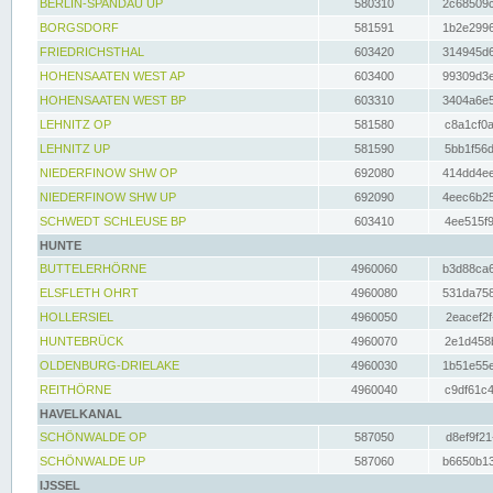
BERLIN-SPANDAU UP
580310
2c68509c
BORGSDORF
581591
1b2e2996
FRIEDRICHSTHAL
603420
314945d6
HOHENSAATEN WEST AP
603400
99309d3e
HOHENSAATEN WEST BP
603310
3404a6e5
LEHNITZ OP
581580
c8a1cf0a
LEHNITZ UP
581590
5bb1f56d
NIEDERFINOW SHW OP
692080
414dd4ee
NIEDERFINOW SHW UP
692090
4eec6b25
SCHWEDT SCHLEUSE BP
603410
4ee515f9
HUNTE
BUTTELERHÖRNE
4960060
b3d88ca6
ELSFLETH OHRT
4960080
531da758
HOLLERSIEL
4960050
2eacef2f
HUNTEBRÜCK
4960070
2e1d458b
OLDENBURG-DRIELAKE
4960030
1b51e55e
REITHÖRNE
4960040
c9df61c4
HAVELKANAL
SCHÖNWALDE OP
587050
d8ef9f21
SCHÖNWALDE UP
587060
b6650b13
IJSSEL