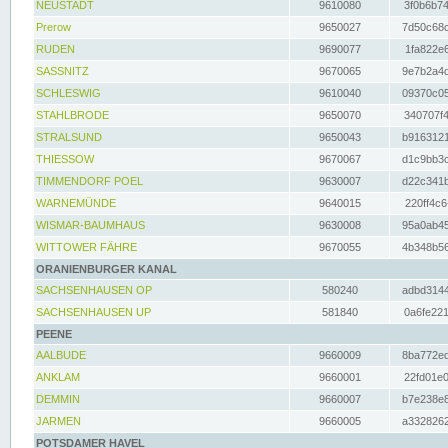
NEUSTADT
9610080
3f0b6b74
Prerow
9650027
7d50c68c
RUDEN
9690077
1fa822e6
SASSNITZ
9670065
9e7b2a4d
SCHLESWIG
9610040
09370c05
STAHLBRODE
9650070
340707f4
STRALSUND
9650043
b9163121
THIESSOW
9670067
d1c9bb3c
TIMMENDORF POEL
9630007
d22c341b
WARNEMÜNDE
9640015
220ff4c6
WISMAR-BAUMHAUS
9630008
95a0ab45
WITTOWER FÄHRE
9670055
4b348b56
ORANIENBURGER KANAL
SACHSENHAUSEN OP
580240
adbd3144
SACHSENHAUSEN UP
581840
0a6fe221
PEENE
AALBUDE
9660009
8ba772ed
ANKLAM
9660001
22fd01e0
DEMMIN
9660007
b7e238e8
JARMEN
9660005
a3328262
POTSDAMER HAVEL