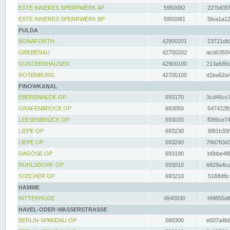
ESTE INNERES SPERRWERK AP
5950082
227b83f7
ESTE INNERES SPERRWERK BP
5950081
5fea1a12
FULDA
BONAFORTH
42900201
23721dfd
GREBENAU
42700202
acd63934
GUNTERSHAUSEN
42900100
213a585d
ROTENBURG
42700100
d1ba62a4
FINOWKANAL
EBERSWALDE OP
693170
3cd46cc7
GRAFENBRÜCK OP
693050
547422fb
LEESENBRÜCK OP
693030
f099ce74
LIEPE OP
693230
6f81b35f
LIEPE UP
693240
79d783d3
RAGÖSE OP
693190
b6bbe4f8
RUHLSDORF OP
693010
6629a4ca
STECHER OP
693210
516fbf8c
HAMME
RITTERHUDE
4940030
f49855d8
HAVEL-ODER-WASSERSTRASSE
BERLIN-SPANDAU OP
580300
e607a4b6