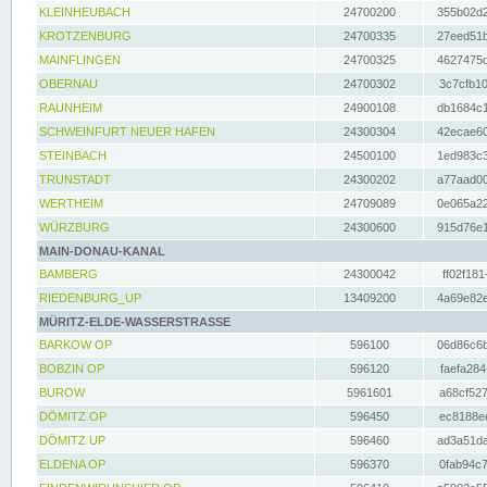
KLEINHEUBACH
24700200
355b02d2
KROTZENBURG
24700335
27eed51b
MAINFLINGEN
24700325
4627475d
OBERNAU
24700302
3c7cfb10
RAUNHEIM
24900108
db1684c1
SCHWEINFURT NEUER HAFEN
24300304
42ecae60
STEINBACH
24500100
1ed983c3
TRUNSTADT
24300202
a77aad00
WERTHEIM
24709089
0e065a22
WÜRZBURG
24300600
915d76e1
MAIN-DONAU-KANAL
BAMBERG
24300042
ff02f181
RIEDENBURG_UP
13409200
4a69e82e
MÜRITZ-ELDE-WASSERSTRASSE
BARKOW OP
596100
06d86c6b
BOBZIN OP
596120
faefa284
BUROW
5961601
a68cf527
DÖMITZ OP
596450
ec8188ee
DÖMITZ UP
596460
ad3a51da
ELDENA OP
596370
0fab94c7