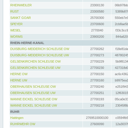
RHEINWEILER
23300130
06b978dd
RUST
23300580
5389b878
SANKT GOAR
25700300
550eb7e9
SPEYER
23700600
2cb8ae5b
WESEL
2770040
f33c3cc9
WORMS
23900200
844a620f
RHEIN-HERNE-KANAL
DUISBURG-MEIDERICH SCHLEUSE OW
27700262
f18e81da
DUISBURG-MEIDERICH SCHLEUSE UW
27700273
48780245
GELSENKIRCHEN SCHLEUSE OW
27700229
5b9f8134
GELSENKIRCHEN SCHLEUSE UW
27700230
427318d0
HERNE OW
27700150
ac6c4362
HERNE UW
27700160
b9975ea1
OBERHAUSEN SCHLEUSE OW
27700240
e251f943
OBERHAUSEN SCHLEUSE UW
27700251
12f63015
WANNE EICKEL SCHLEUSE OW
27700193
05ca0e33
WANNE EICKEL SCHLEUSE UW
27700218
23045f8b
RUHR
Hattingen
2769510000100
c0594fb5
RUHRWEHR OW
27600090
12a3037f