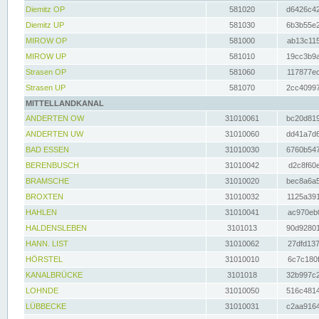
Diemitz OP
581020
d6426c42
Diemitz UP
581030
6b3b55e2
MIROW OP
581000
ab13c115
MIROW UP
581010
19cc3b9a
Strasen OP
581060
117877ec
Strasen UP
581070
2cc40997
MITTELLANDKANAL
ANDERTEN OW
31010061
bc20d819
ANDERTEN UW
31010060
dd41a7d6
BAD ESSEN
31010030
6760b547
BERENBUSCH
31010042
d2c8f60e
BRAMSCHE
31010020
bec8a6a5
BROXTEN
31010032
1125a391
HAHLEN
31010041
ac970eb0
HALDENSLEBEN
3101013
90d92801
HANN. LIST
31010062
27dfd137
HÖRSTEL
31010010
6c7c180f
KANALBRÜCKE
3101018
32b997c2
LOHNDE
31010050
516c4814
LÜBBECKE
31010031
c2aa9164