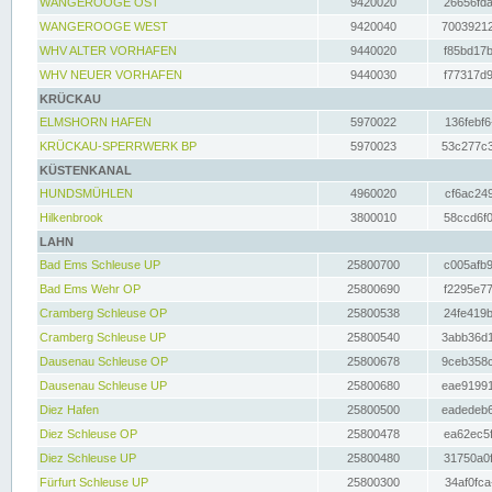
WANGEROOGE OST
9420020
26656fda
WANGEROOGE WEST
9420040
70039212
WHV ALTER VORHAFEN
9440020
f85bd17b
WHV NEUER VORHAFEN
9440030
f77317d9
KRÜCKAU
ELMSHORN HAFEN
5970022
136febf6
KRÜCKAU-SPERRWERK BP
5970023
53c277c3
KÜSTENKANAL
HUNDSMÜHLEN
4960020
cf6ac249
Hilkenbrook
3800010
58ccd6f0
LAHN
Bad Ems Schleuse UP
25800700
c005afb9
Bad Ems Wehr OP
25800690
f2295e77
Cramberg Schleuse OP
25800538
24fe419b
Cramberg Schleuse UP
25800540
3abb36d1
Dausenau Schleuse OP
25800678
9ceb358c
Dausenau Schleuse UP
25800680
eae91991
Diez Hafen
25800500
eadedeb6
Diez Schleuse OP
25800478
ea62ec5f
Diez Schleuse UP
25800480
31750a0f
Fürfurt Schleuse UP
25800300
34af0fca