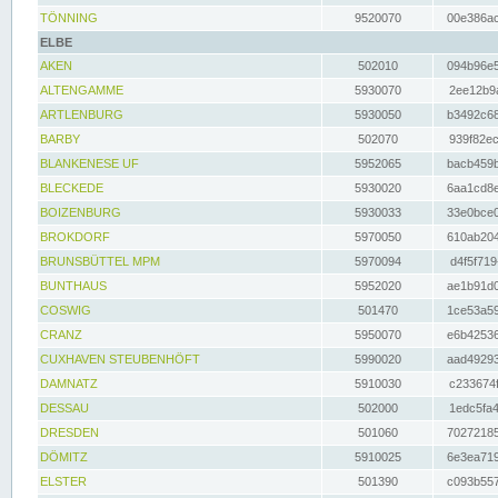
TÖNNING
9520070
00e386ac
ELBE
AKEN
502010
094b96e5
ALTENGAMME
5930070
2ee12b9a
ARTLENBURG
5930050
b3492c68
BARBY
502070
939f82ec
BLANKENESE UF
5952065
bacb459b
BLECKEDE
5930020
6aa1cd8e
BOIZENBURG
5930033
33e0bce0
BROKDORF
5970050
610ab204
BRUNSBÜTTEL MPM
5970094
d4f5f719
BUNTHAUS
5952020
ae1b91d0
COSWIG
501470
1ce53a59
CRANZ
5950070
e6b42536
CUXHAVEN STEUBENHÖFT
5990020
aad49293
DAMNATZ
5910030
c233674f
DESSAU
502000
1edc5fa4
DRESDEN
501060
70272185
DÖMITZ
5910025
6e3ea719
ELSTER
501390
c093b557