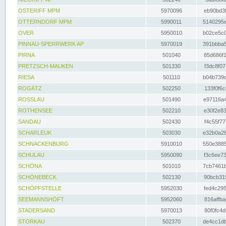
OSTERIFF MPM
5970096
eb90bd3f
OTTERNDORF MPM
5990011
5140295e
OVER
5950010
b02ce5c0
PINNAU-SPERRWERK AP
5970019
391bbba5
PIRNA
501040
85d686f1
PRETZSCH-MAUKEN
501330
f3dc8f07
RIESA
501110
b04b739d
ROGÄTZ
502250
133f0f6c
ROSSLAU
501490
e97116a4
ROTHENSEE
502210
e30f2e83
SANDAU
502430
f4c55f77
SCHARLEUK
503030
e32b0a28
SCHNACKENBURG
5910010
550e3885
SCHULAU
5950090
f3c6ee73
SCHÖNA
501010
7cb7461b
SCHÖNEBECK
502130
90bcb315
SCHÖPFSTELLE
5952030
fed4c295
SEEMANNSHÖFT
5952060
816affba
STADERSAND
5970013
80f0fc4d
STORKAU
502370
de4cc1db