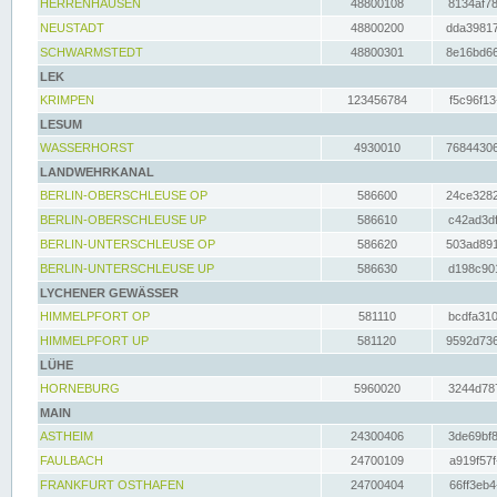
HERRENHAUSEN
48800108
8134af78
NEUSTADT
48800200
dda39817
SCHWARMSTEDT
48800301
8e16bd66
LEK
KRIMPEN
123456784
f5c96f13
LESUM
WASSERHORST
4930010
76844306
LANDWEHRKANAL
BERLIN-OBERSCHLEUSE OP
586600
24ce3282
BERLIN-OBERSCHLEUSE UP
586610
c42ad3df
BERLIN-UNTERSCHLEUSE OP
586620
503ad891
BERLIN-UNTERSCHLEUSE UP
586630
d198c901
LYCHENER GEWÄSSER
HIMMELPFORT OP
581110
bcdfa310
HIMMELPFORT UP
581120
9592d736
LÜHE
HORNEBURG
5960020
3244d787
MAIN
ASTHEIM
24300406
3de69bf8
FAULBACH
24700109
a919f57f
FRANKFURT OSTHAFEN
24700404
66ff3eb4