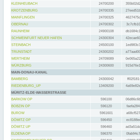
KLEINHEUBACH
24700200
355b02d2
KROTZENBURG
24700335
27eed51b
MAINFLINGEN
24700325
4627475d
OBERNAU
24700302
3c7cfb10
RAUNHEIM
24900108
db1684c1
SCHWEINFURT NEUER HAFEN
24300304
42ecae60
STEINBACH
24500100
1ed983c3
TRUNSTADT
24300202
a77aad00
WERTHEIM
24709089
0e065a22
WÜRZBURG
24300600
915d76e1
MAIN-DONAU-KANAL
BAMBERG
24300042
ff02f181
RIEDENBURG_UP
13409200
4a69e82e
MÜRITZ-ELDE-WASSERSTRASSE
BARKOW OP
596100
06d86c6b
BOBZIN OP
596120
faefa284
BUROW
5961601
a68cf527
DÖMITZ OP
596450
ec8188ee
DÖMITZ UP
596460
ad3a51da
ELDENA OP
596370
0fab94c7