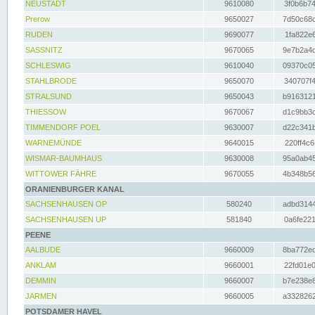
NEUSTADT
9610080
3f0b6b74
Prerow
9650027
7d50c68c
RUDEN
9690077
1fa822e6
SASSNITZ
9670065
9e7b2a4d
SCHLESWIG
9610040
09370c05
STAHLBRODE
9650070
340707f4
STRALSUND
9650043
b9163121
THIESSOW
9670067
d1c9bb3c
TIMMENDORF POEL
9630007
d22c341b
WARNEMÜNDE
9640015
220ff4c6
WISMAR-BAUMHAUS
9630008
95a0ab45
WITTOWER FÄHRE
9670055
4b348b56
ORANIENBURGER KANAL
SACHSENHAUSEN OP
580240
adbd3144
SACHSENHAUSEN UP
581840
0a6fe221
PEENE
AALBUDE
9660009
8ba772ed
ANKLAM
9660001
22fd01e0
DEMMIN
9660007
b7e238e8
JARMEN
9660005
a3328262
POTSDAMER HAVEL