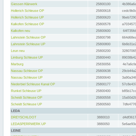
Giessen Klärwerk
25800100
4b386a6a
Hollerich Schleuse OP
25800618
cedc9b0c
Hollerich Schleuse UP
25800620
9beb7290
Kalkofen Schleuse OP
25800578
a7034573
Kalkofen neu
25800600
64f735fd
Lahnstein Schleuse OP
25800798
664d68ea
Lahnstein Schleuse UP
25800800
6b6b31e2
Leun neu
25800200
32807065
Limburg Schleuse UP
25800440
89038b42
Marburg
25830056
4e7a6cfa
Nassau Schleuse OP
25800638
29cb44a2
Nassau Schleuse UP
25800640
3a90a346
Niederbiel Schleuse Kanal OP
25800177
57c8e437
Runkel Schleuse UP
25800400
b85b17cc
Scheidt Schleuse OP
25800558
15a50d2b
Scheidt Schleuse UP
25800560
7dfe4776
LEDA
DREYSCHLOOT
3880010
d4df3617
LEDASPERRWERK UP
3880050
5e6ae93a
LEINE