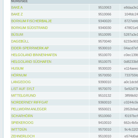
NORDSEE
BAKE A
9510063
e8daa3e2
BAKE Z
9510066
104fdc24
BORKUM FISCHERBALJE
9340020
8727ebfd
BORKUM SÜDSTRAND
9340030
478f21e9
BÜSUM
9510095
5287a3e1
DAGEBÜLL
9570040
6233e901
EIDER-SPERRWERK AP
9530010
04acd7e5
HELGOLAND BINNENHAFEN
9510070
c0ec139b
HELGOLAND SÜDHAFEN
9510075
0d8233b8
HUSUM
9530020
e114aeec
HÖRNUM
9570050
733755fd
LANGEOOG
9390010
a0c1dcb6
LIST AUF SYLT
9570070
5e92d73f
MITTELGRUND
9510132
3ff99b92
NORDERNEY RIFFGAT
9360010
c0244c0e
PELLWORM ANLEGER
9550021
2852b9ab
SCHARHÖRN
9510060
f0197bcf
SPIEKEROOG
9410010
662c4b5e
WITTDÜN
9570010
9c4c11f2
ZEHNERLOCH
9510010
e574d0af