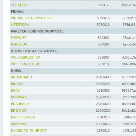
POTSDAM
580412
5e10e1e7
PINNAU
PINNAU-SPERRWERK BP
5970018
26259e8f
UETERSEN
5970016
575da86f
PAREYER VERBINDUNGSKANAL
PAREY EP
502300
25ca1bef
PAREY UP
587530
bafddcbf
RHEINSBERGER GEWÄSSER
WOLFSBRUCH OP
589000
4d00c13e
WOLFSBRUCH UP
589010
3d43a8d7
RHEIN
ANDERNACH
27100400
5735892a
BINGEN
25300200
0309cd61
BONN
2710080
593647aa
BOPPARD
25700500
2ff6379d
BRAUBACH
25700600
d6dc44d1
BREISACH
23300320
9da1ad2b
Basel-Rheinhalle
2310010
94f6eff1
Bodenheim
23900620
f6be7857
DUISBURG-RUHRORT
2770010
c0f51e35