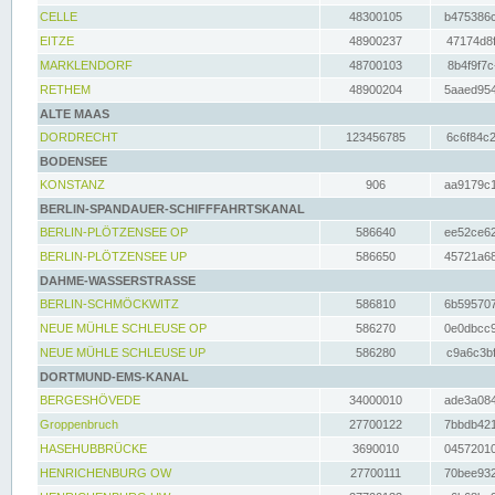
CELLE
48300105
b475386c
EITZE
48900237
47174d8f
MARKLENDORF
48700103
8b4f9f7c
RETHEM
48900204
5aaed954
ALTE MAAS
DORDRECHT
123456785
6c6f84c2
BODENSEE
KONSTANZ
906
aa9179c1
BERLIN-SPANDAUER-SCHIFFFAHRTSKANAL
BERLIN-PLÖTZENSEE OP
586640
ee52ce62
BERLIN-PLÖTZENSEE UP
586650
45721a68
DAHME-WASSERSTRASSE
BERLIN-SCHMÖCKWITZ
586810
6b595707
NEUE MÜHLE SCHLEUSE OP
586270
0e0dbcc9
NEUE MÜHLE SCHLEUSE UP
586280
c9a6c3bf
DORTMUND-EMS-KANAL
BERGESHÖVEDE
34000010
ade3a084
Groppenbruch
27700122
7bbdb421
HASEHUBBRÜCKE
3690010
04572010
HENRICHENBURG OW
27700111
70bee932