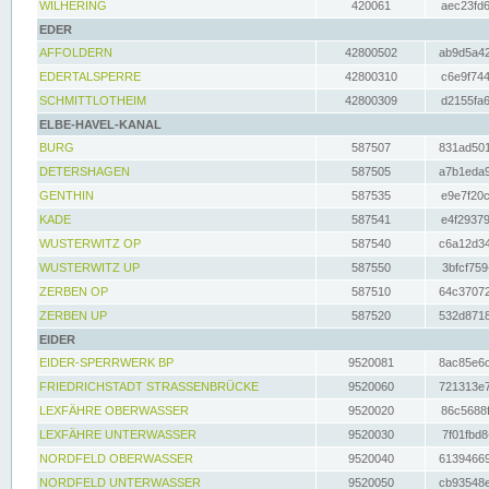
WILHERING
420061
aec23fd6
EDER
AFFOLDERN
42800502
ab9d5a42
EDERTALSPERRE
42800310
c6e9f744
SCHMITTLOTHEIM
42800309
d2155fa6
ELBE-HAVEL-KANAL
BURG
587507
831ad501
DETERSHAGEN
587505
a7b1eda9
GENTHIN
587535
e9e7f20c
KADE
587541
e4f29379
WUSTERWITZ OP
587540
c6a12d34
WUSTERWITZ UP
587550
3bfcf759
ZERBEN OP
587510
64c37072
ZERBEN UP
587520
532d8718
EIDER
EIDER-SPERRWERK BP
9520081
8ac85e6c
FRIEDRICHSTADT STRASSENBRÜCKE
9520060
721313e7
LEXFÄHRE OBERWASSER
9520020
86c5688f
LEXFÄHRE UNTERWASSER
9520030
7f01fbd8
NORDFELD OBERWASSER
9520040
61394669
NORDFELD UNTERWASSER
9520050
cb93548e