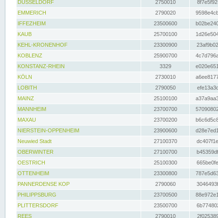
DÜSSELDORF
2750010
8f7e5f92
EMMERICH
2790020
9598e4cb
IFFEZHEIM
23500600
b02be240
KAUB
25700100
1d26e504
KEHL-KRONENHOF
23300900
23af9b02
KOBLENZ
25900700
4c7d796a
KONSTANZ-RHEIN
3329
e020e651
KÖLN
2730010
a6ee8177
LOBITH
2790050
efe13a3d
MAINZ
25100100
a37a9aa3
MANNHEIM
23700700
57090802
MAXAU
23700200
b6c6d5c8
NIERSTEIN-OPPENHEIM
23900600
d28e7ed1
Neuwied Stadt
27100370
dc407f1e
OBERWINTER
27100700
b45359df
OESTRICH
25100300
665be0fe
OTTENHEIM
23300800
787e5d63
PANNERDENSE KOP
2790060
3046493f
PHILIPPSBURG
23700500
88e972e1
PLITTERSDORF
23500700
6b774802
REES
2790010
2f025389