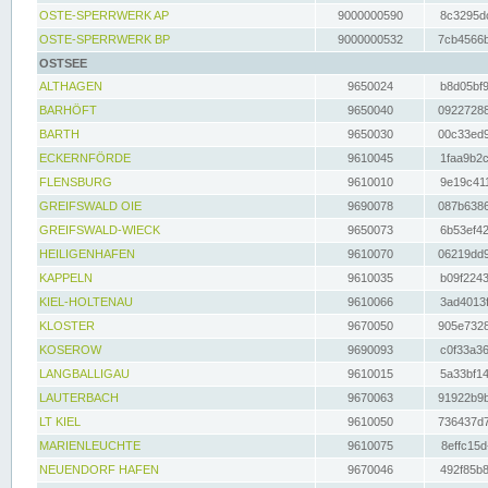
OSTE-SPERRWERK AP
9000000590
8c3295dc
OSTE-SPERRWERK BP
9000000532
7cb4566b
OSTSEE
ALTHAGEN
9650024
b8d05bf9
BARHÖFT
9650040
09227288
BARTH
9650030
00c33ed9
ECKERNFÖRDE
9610045
1faa9b2c
FLENSBURG
9610010
9e19c411
GREIFSWALD OIE
9690078
087b6386
GREIFSWALD-WIECK
9650073
6b53ef42
HEILIGENHAFEN
9610070
06219dd9
KAPPELN
9610035
b09f2243
KIEL-HOLTENAU
9610066
3ad4013f
KLOSTER
9670050
905e7328
KOSEROW
9690093
c0f33a36
LANGBALLIGAU
9610015
5a33bf14
LAUTERBACH
9670063
91922b9b
LT KIEL
9610050
736437d7
MARIENLEUCHTE
9610075
8effc15d
NEUENDORF HAFEN
9670046
492f85b8