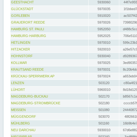
GEESTHACHT
5930060
44f7e955
GLÜCKSTADT
5970035
1f1bbed7
GORLEBEN
5910020
ac507f42
GRAUERORT REEDE
5970026
7398029b
HAMBURG ST. PAULI
5952050
d488c5cc
HAMBURG-HARBURG
5952025
706e5110
HETLINGEN
5970010
599c23b1
HITZACKER
5920010
a26e57c9
HOHNSTORF
5930040
d9289367
KOLLMAR
5970025
3ed90357
KRAUTSAND REEDE
5970031
8c20b4dc
KRÜCKAU-SPERRWERK AP
5970024
a653eb04
LENZEN
503120
c80a4f21
LÜHORT
5960010
8d18d129
MAGDEBURG-BUCKAU
502170
b8567c1e
MAGDEBURG-STROMBRÜCKE
502180
ccccb57f
MEISSEN
501080
24440872
MÜGGENDORF
503070
48f2661f
MÜHLBERG
501160
16b9b4e7
NEU DARCHAU
5930010
67d6e882
NIEGRIPP AP
502240
3adf88fd