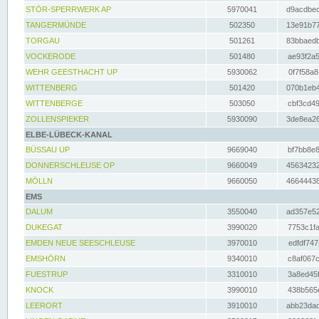
STÖR-SPERRWERK AP
5970041
d9acdbec
TANGERMÜNDE
502350
13e91b77
TORGAU
501261
83bbaedb
VOCKERODE
501480
ae93f2a5
WEHR GEESTHACHT UP
5930062
0f7f58a8
WITTENBERG
501420
070b1eb4
WITTENBERGE
503050
cbf3cd49
ZOLLENSPIEKER
5930090
3de8ea26
ELBE-LÜBECK-KANAL
BÜSSAU UP
9669040
bf7bb8e8
DONNERSCHLEUSE OP
9660049
45634232
MÖLLN
9660050
46644438
EMS
DALUM
3550040
ad357e52
DUKEGAT
3990020
7753c1fa
EMDEN NEUE SEESCHLEUSE
3970010
edfdf747
EMSHÖRN
9340010
c8af067c
FUESTRUP
3310010
3a8ed45f
KNOCK
3990010
438b565e
LEERORT
3910010
abb23dad