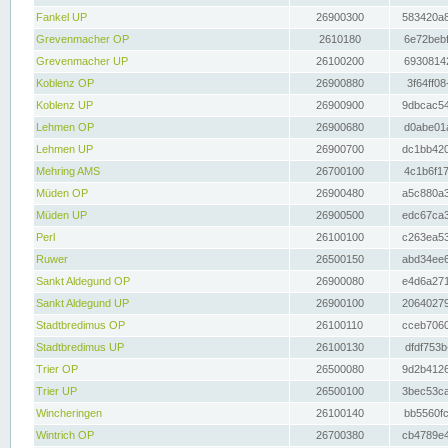
Fankel UP
26900300
583420a8
Grevenmacher OP
2610180
6e72bebf
Grevenmacher UP
26100200
69308142
Koblenz OP
26900880
3f64ff08
Koblenz UP
26900900
9dbcac54
Lehmen OP
26900680
d0abe01a
Lehmen UP
26900700
dc1bb420
Mehring AMS
26700100
4c1b6f17
Müden OP
26900480
a5c880a3
Müden UP
26900500
edc67ca3
Perl
26100100
c263ea53
Ruwer
26500150
abd34ee6
Sankt Aldegund OP
26900080
e4d6a271
Sankt Aldegund UP
26900100
20640279
Stadtbredimus OP
26100110
cceb7060
Stadtbredimus UP
26100130
dfdf753b
Trier OP
26500080
9d2b4126
Trier UP
26500100
3bec53ca
Wincheringen
26100140
bb5560fc
Wintrich OP
26700380
cb4789e4