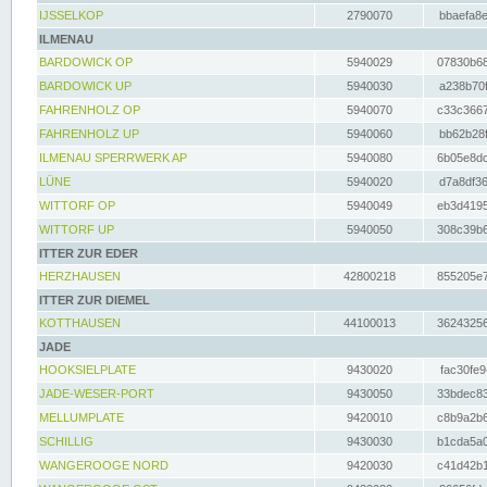
IJSSELKOP
2790070
bbaefa8e
ILMENAU
BARDOWICK OP
5940029
07830b68
BARDOWICK UP
5940030
a238b70f
FAHRENHOLZ OP
5940070
c33c3667
FAHRENHOLZ UP
5940060
bb62b28f
ILMENAU SPERRWERK AP
5940080
6b05e8dc
LÜNE
5940020
d7a8df36
WITTORF OP
5940049
eb3d4195
WITTORF UP
5940050
308c39b6
ITTER ZUR EDER
HERZHAUSEN
42800218
855205e7
ITTER ZUR DIEMEL
KOTTHAUSEN
44100013
36243256
JADE
HOOKSIELPLATE
9430020
fac30fe9
JADE-WESER-PORT
9430050
33bdec83
MELLUMPLATE
9420010
c8b9a2b6
SCHILLIG
9430030
b1cda5a0
WANGEROOGE NORD
9420030
c41d42b1