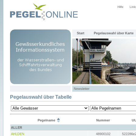
Hilfe
Link
Start
Pegelauswahl über Karte
Newsletter
Pegelauswahl über Tabelle
Pegelname
Nummer
UU
ALLER
AHLDEN
48900102
522286e2