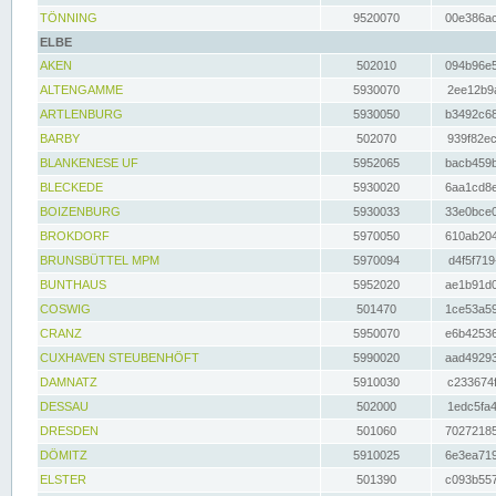
TÖNNING
9520070
00e386ac
ELBE
AKEN
502010
094b96e5
ALTENGAMME
5930070
2ee12b9a
ARTLENBURG
5930050
b3492c68
BARBY
502070
939f82ec
BLANKENESE UF
5952065
bacb459b
BLECKEDE
5930020
6aa1cd8e
BOIZENBURG
5930033
33e0bce0
BROKDORF
5970050
610ab204
BRUNSBÜTTEL MPM
5970094
d4f5f719
BUNTHAUS
5952020
ae1b91d0
COSWIG
501470
1ce53a59
CRANZ
5950070
e6b42536
CUXHAVEN STEUBENHÖFT
5990020
aad49293
DAMNATZ
5910030
c233674f
DESSAU
502000
1edc5fa4
DRESDEN
501060
70272185
DÖMITZ
5910025
6e3ea719
ELSTER
501390
c093b557