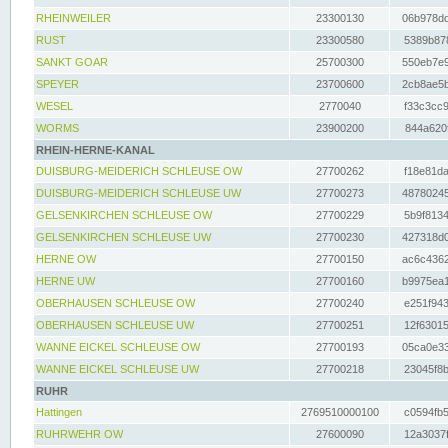
RHEINWEILER
23300130
06b978dd
RUST
23300580
5389b878
SANKT GOAR
25700300
550eb7e9
SPEYER
23700600
2cb8ae5b
WESEL
2770040
f33c3cc9
WORMS
23900200
844a620f
RHEIN-HERNE-KANAL
DUISBURG-MEIDERICH SCHLEUSE OW
27700262
f18e81da
DUISBURG-MEIDERICH SCHLEUSE UW
27700273
48780245
GELSENKIRCHEN SCHLEUSE OW
27700229
5b9f8134
GELSENKIRCHEN SCHLEUSE UW
27700230
427318d0
HERNE OW
27700150
ac6c4362
HERNE UW
27700160
b9975ea1
OBERHAUSEN SCHLEUSE OW
27700240
e251f943
OBERHAUSEN SCHLEUSE UW
27700251
12f63015
WANNE EICKEL SCHLEUSE OW
27700193
05ca0e33
WANNE EICKEL SCHLEUSE UW
27700218
23045f8b
RUHR
Hattingen
2769510000100
c0594fb5
RUHRWEHR OW
27600090
12a3037f