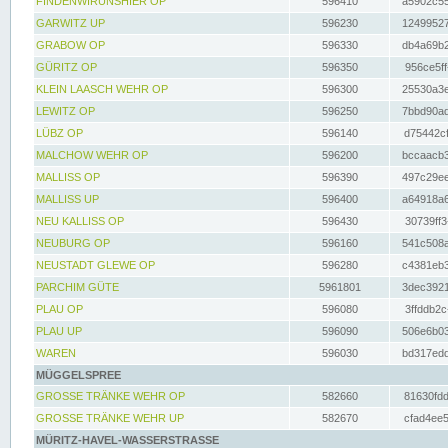
FINDENWIRUNSHIER OP
596410
a5902c55
GARWITZ UP
596230
12499527
GRABOW OP
596330
db4a69b2
GÜRITZ OP
596350
956ce5ff
KLEIN LAASCH WEHR OP
596300
25530a3e
LEWITZ OP
596250
7bbd90ad
LÜBZ OP
596140
d75442cf
MALCHOW WEHR OP
596200
bccaacb3
MALLISS OP
596390
497c29ee
MALLISS UP
596400
a64918a6
NEU KALLISS OP
596430
30739ff3
NEUBURG OP
596160
541c508a
NEUSTADT GLEWE OP
596280
c4381eb3
PARCHIM GÜTE
5961801
3dec3921
PLAU OP
596080
3ffddb2c
PLAU UP
596090
506e6b03
WAREN
596030
bd317edd
MÜGGELSPREE
GROSSE TRÄNKE WEHR OP
582660
81630fdd
GROSSE TRÄNKE WEHR UP
582670
cfad4ee5
MÜRITZ-HAVEL-WASSERSTRASSE