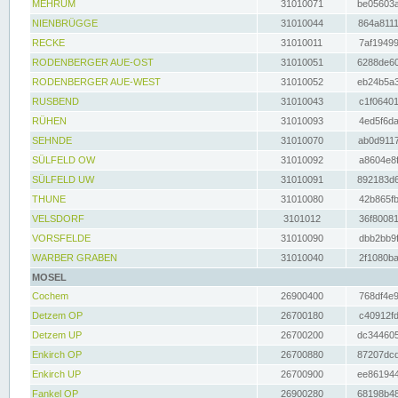
MEHRUM
31010071
be05603a
NIENBRÜGGE
31010044
864a8111
RECKE
31010011
7af19499
RODENBERGER AUE-OST
31010051
6288de60
RODENBERGER AUE-WEST
31010052
eb24b5a3
RUSBEND
31010043
c1f06401
RÜHEN
31010093
4ed5f6da
SEHNDE
31010070
ab0d9117
SÜLFELD OW
31010092
a8604e8f
SÜLFELD UW
31010091
892183d6
THUNE
31010080
42b865fb
VELSDORF
3101012
36f80081
VORSFELDE
31010090
dbb2bb9f
WARBER GRABEN
31010040
2f1080ba
MOSEL
Cochem
26900400
768df4e9
Detzem OP
26700180
c40912fd
Detzem UP
26700200
dc344605
Enkirch OP
26700880
87207dcd
Enkirch UP
26700900
ee861944
Fankel OP
26900280
68198b48