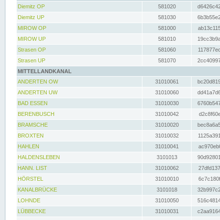
Diemitz OP
581020
d6426c42
Diemitz UP
581030
6b3b55e2
MIROW OP
581000
ab13c115
MIROW UP
581010
19cc3b9a
Strasen OP
581060
117877ec
Strasen UP
581070
2cc40997
MITTELLANDKANAL
ANDERTEN OW
31010061
bc20d819
ANDERTEN UW
31010060
dd41a7d6
BAD ESSEN
31010030
6760b547
BERENBUSCH
31010042
d2c8f60e
BRAMSCHE
31010020
bec8a6a5
BROXTEN
31010032
1125a391
HAHLEN
31010041
ac970eb0
HALDENSLEBEN
3101013
90d92801
HANN. LIST
31010062
27dfd137
HÖRSTEL
31010010
6c7c180f
KANALBRÜCKE
3101018
32b997c2
LOHNDE
31010050
516c4814
LÜBBECKE
31010031
c2aa9164