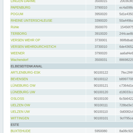
LINGEN-DARME
3500015
200363fc
PAPENBURG
3790010
ec4a598d
POGUM
3950020
5d1e4350
RHEINE UNTERSCHLEUSE
3390020
50a449ba
Rühle
3500070
15456f75
TERBORG
3910020
244cae8b
VERSEN WEHR OP
3730001
86f8dbab
VERSEN WEHRDURCHSTICH
3730010
6de43652
WEENER
3790020
aa6af4e6
Wachendorf
3500031
88698229
ELBESEITENKANAL
ARTLENBURG-ESK
90100122
7fec2f4f
BEVENSEN
90100112
b8997708
LÜNEBURG OW
90100121
c7364d1e
LÜNEBURG UW
90100120
d18033cd
OSLOSS
90100100
6c5b6422
UELZEN OW
90100111
728bd3e3
UELZEN UW
90100110
0d0082cf
WITTINGEN
90100101
9cf795ce
ESTE
BUXTEHUDE
5950080
8a08c920