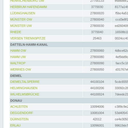
HENRICHENBURG UW
27700133
e6b68bc2
HERBRUM HAFENDAMM
3770030
8177a148
LÜDINGHAUSEN
27800020
f5bc4a51
MÜNSTER OW
27800040
ccd3e8f1
MÜNSTER UW
27800030
ed260406
RHEDE
3770040
16508b11
VERSEN TRENNSPITZE
25463
0024cc40
DATTELN-HAMM-KANAL
HAMM OW
27800060
4dbce62d
HAMM UW
27800080
4ef9dd9c
WALTROP
27800090
facc5c16
WERRIES OW
27800050
d31767ef
DIEMEL
DIEMELTALSPERRE
44100104
5cdc6555
HELMINGHAUSEN
44100206
33092c28
WILHELMSBRÜCKE
44100024
7deedc21
DONAU
ACHLEITEN
10094006
c389c9e2
DEGGENDORF
10081004
53d40547
DÜRNSTEIN
42012
ce4e3050
ERLAU
10096001
99619dc5