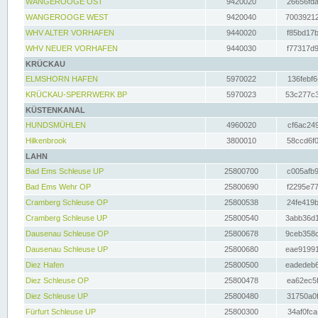
WANGEROOGE OST
9420020
26656fda
WANGEROOGE WEST
9420040
70039212
WHV ALTER VORHAFEN
9440020
f85bd17b
WHV NEUER VORHAFEN
9440030
f77317d9
KRÜCKAU
ELMSHORN HAFEN
5970022
136febf6
KRÜCKAU-SPERRWERK BP
5970023
53c277c3
KÜSTENKANAL
HUNDSMÜHLEN
4960020
cf6ac249
Hilkenbrook
3800010
58ccd6f0
LAHN
Bad Ems Schleuse UP
25800700
c005afb9
Bad Ems Wehr OP
25800690
f2295e77
Cramberg Schleuse OP
25800538
24fe419b
Cramberg Schleuse UP
25800540
3abb36d1
Dausenau Schleuse OP
25800678
9ceb358c
Dausenau Schleuse UP
25800680
eae91991
Diez Hafen
25800500
eadedeb6
Diez Schleuse OP
25800478
ea62ec5f
Diez Schleuse UP
25800480
31750a0f
Fürfurt Schleuse UP
25800300
34af0fca