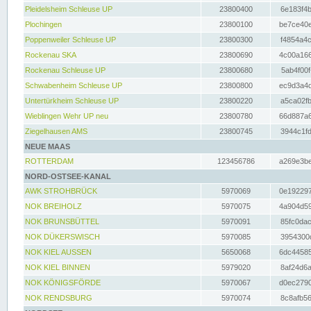
Pleidelsheim Schleuse UP
23800400
6e183f4b
Plochingen
23800100
be7ce40e
Poppenweiler Schleuse UP
23800300
f4854a4c
Rockenau SKA
23800690
4c00a166
Rockenau Schleuse UP
23800680
5ab4f00f
Schwabenheim Schleuse UP
23800800
ec9d3a4d
Untertürkheim Schleuse UP
23800220
a5ca02fb
Wieblingen Wehr UP neu
23800780
66d887a6
Ziegelhausen AMS
23800745
3944c1fd
NEUE MAAS
ROTTERDAM
123456786
a269e3be
NORD-OSTSEE-KANAL
AWK STROHBRÜCK
5970069
0e192297
NOK BREIHOLZ
5970075
4a904d59
NOK BRUNSBÜTTEL
5970091
85fc0dac
NOK DÜKERSWISCH
5970085
3954300d
NOK KIEL AUSSEN
5650068
6dc44585
NOK KIEL BINNEN
5979020
8af24d6a
NOK KÖNIGSFÖRDE
5970067
d0ec2790
NOK RENDSBURG
5970074
8c8afb56