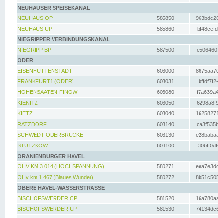
NEUHAUSER SPEISEKANAL
NEUHAUS OP
585850
963bdc26
NEUHAUS UP
585860
bf48cefd
NIEGRIPPER VERBINDUNGSKANAL
NIEGRIPP BP
587500
e506460f
ODER
EISENHÜTTENSTADT
603000
8675aa70
FRANKFURT1 (ODER)
603031
bffdf7f2
HOHENSAATEN-FINOW
603080
f7a639a4
KIENITZ
603050
6298a8f9
KIETZ
603040
16258271
RATZDORF
603140
ca3f535b
SCHWEDT-ODERBRÜCKE
603130
e28babaa
STÜTZKOW
603100
30bff0df
ORANIENBURGER HAVEL
OHV KM 3.014 (HOCHSPANNUNG)
580271
eea7e3dc
OHv km 1.467 (Blaues Wunder)
580272
8b51c505
OBERE HAVEL-WASSERSTRASSE
BISCHOFSWERDER OP
581520
16a780aa
BISCHOFSWERDER UP
581530
74134dc6