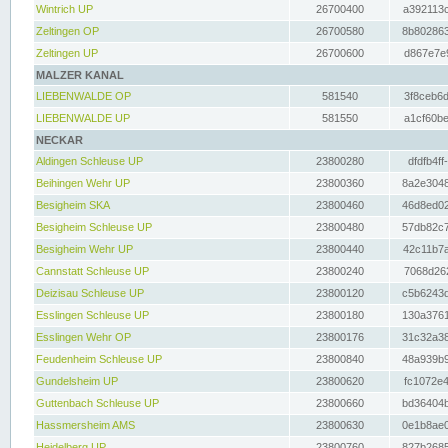
Wintrich UP
26700400
a392113c
Zeltingen OP
26700580
8b802863
Zeltingen UP
26700600
d867e7e9
MALZER KANAL
LIEBENWALDE OP
581540
3f8ceb6d
LIEBENWALDE UP
581550
a1cf60be
NECKAR
Aldingen Schleuse UP
23800280
dfdfb4ff
Beihingen Wehr UP
23800360
8a2e3048
Besigheim SKA
23800460
46d8ed02
Besigheim Schleuse UP
23800480
57db82c7
Besigheim Wehr UP
23800440
42c11b7a
Cannstatt Schleuse UP
23800240
7068d262
Deizisau Schleuse UP
23800120
c5b6243d
Esslingen Schleuse UP
23800180
130a3761
Esslingen Wehr OP
23800176
31c32a38
Feudenheim Schleuse UP
23800840
48a939b9
Gundelsheim UP
23800620
fc1072e4
Guttenbach Schleuse UP
23800660
bd36404b
Hassmersheim AMS
23800630
0e1b8ae0
Heidelberg UP
23800760
827b2685