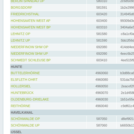
BERLIN-SPANDAU UP
580310
2c68509c
BORGSDORF
581591
1b2e2996
FRIEDRICHSTHAL
603420
314945d6
HOHENSAATEN WEST AP
603400
99309d3e
HOHENSAATEN WEST BP
603310
3404a6e5
LEHNITZ OP
581580
c8a1cf0a
LEHNITZ UP
581590
5bb1f56d
NIEDERFINOW SHW OP
692080
414dd4ee
NIEDERFINOW SHW UP
692090
4eec6b25
SCHWEDT SCHLEUSE BP
603410
4ee515f9
HUNTE
BUTTELERHÖRNE
4960060
b3d88ca6
ELSFLETH OHRT
4960080
531da758
HOLLERSIEL
4960050
2eacef2f
HUNTEBRÜCK
4960070
2e1d458b
OLDENBURG-DRIELAKE
4960030
1b51e55e
REITHÖRNE
4960040
c9df61c4
HAVELKANAL
SCHÖNWALDE OP
587050
d8ef9f21
SCHÖNWALDE UP
587060
b6650b13
IJSSEL