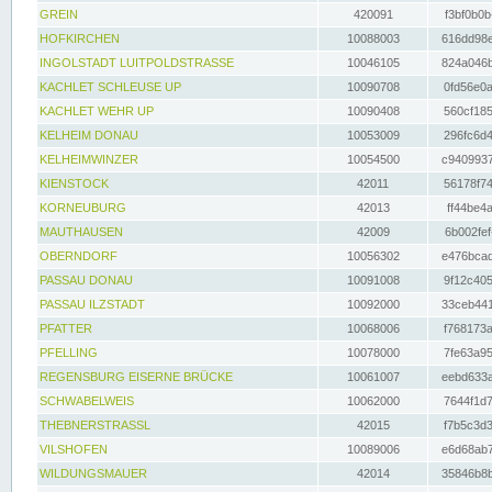
GREIN
420091
f3bf0b0b
HOFKIRCHEN
10088003
616dd98e
INGOLSTADT LUITPOLDSTRASSE
10046105
824a046b
KACHLET SCHLEUSE UP
10090708
0fd56e0a
KACHLET WEHR UP
10090408
560cf185
KELHEIM DONAU
10053009
296fc6d4
KELHEIMWINZER
10054500
c9409937
KIENSTOCK
42011
56178f74
KORNEUBURG
42013
ff44be4a
MAUTHAUSEN
42009
6b002fef
OBERNDORF
10056302
e476bcad
PASSAU DONAU
10091008
9f12c405
PASSAU ILZSTADT
10092000
33ceb441
PFATTER
10068006
f768173a
PFELLING
10078000
7fe63a95
REGENSBURG EISERNE BRÜCKE
10061007
eebd633a
SCHWABELWEIS
10062000
7644f1d7
THEBNERSTRASSL
42015
f7b5c3d3
VILSHOFEN
10089006
e6d68ab7
WILDUNGSMAUER
42014
35846b8b