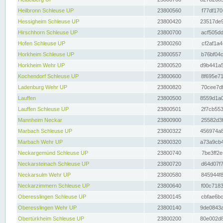
Heilbronn Schleuse UP
23800560
f77df170
Hessigheim Schleuse UP
23800420
23517de9
Hirschhorn Schleuse UP
23800700
acf505dd
Hofen Schleuse UP
23800260
cf2af1a4
Horkheim Schleuse UP
23800557
b76bf04c
Horkheim Wehr UP
23800520
d9b441a5
Kochendorf Schleuse UP
23800600
8f695e71
Ladenburg Wehr UP
23800820
70cee7df
Lauffen
23800500
8559d1a0
Lauffen Schleuse UP
23800501
2f7cb553
Mannheim Neckar
23800900
25582d3f
Marbach Schleuse UP
23800322
456974a8
Marbach Wehr UP
23800320
a73a9cb4
Neckargemünd Schleuse UP
23800740
7be3ff2e
Neckarsteinach Schleuse UP
23800720
d64d07f7
Neckarsulm Wehr UP
23800580
845944f8
Neckarzimmern Schleuse UP
23800640
f00c7183
Oberesslingen Schleuse UP
23800145
cbfae6bc
Oberesslingen Wehr UP
23800140
9de0843a
Obertürkheim Schleuse UP
23800200
80e002d8