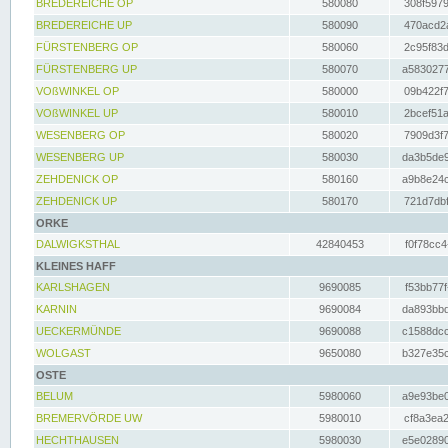
BREDEREICHE OP
580080
308f5979
BREDEREICHE UP
580090
470acd2a
FÜRSTENBERG OP
580060
2c95f83d
FÜRSTENBERG UP
580070
a5830277
VOßWINKEL OP
580000
09b422f7
VOßWINKEL UP
580010
2bcef51a
WESENBERG OP
580020
7909d3f7
WESENBERG UP
580030
da3b5de9
ZEHDENICK OP
580160
a9b8e24c
ZEHDENICK UP
580170
721d7dbf
ORKE
DALWIGKSTHAL
42840453
f0f78cc4
KLEINES HAFF
KARLSHAGEN
9690085
f53bb77f
KARNIN
9690084
da893bbd
UECKERMÜNDE
9690088
c1588dcc
WOLGAST
9650080
b327e35c
OSTE
BELUM
5980060
a9e93be0
BREMERVÖRDE UW
5980010
cf8a3ea2
HECHTHAUSEN
5980030
e5e02890