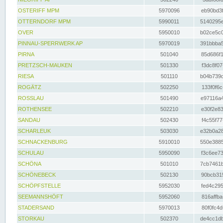
OSTERIFF MPM
5970096
eb90bd3f
OTTERNDORF MPM
5990011
5140295e
OVER
5950010
b02ce5c0
PINNAU-SPERRWERK AP
5970019
391bbba5
PIRNA
501040
85d686f1
PRETZSCH-MAUKEN
501330
f3dc8f07
RIESA
501110
b04b739d
ROGÄTZ
502250
133f0f6c
ROSSLAU
501490
e97116a4
ROTHENSEE
502210
e30f2e83
SANDAU
502430
f4c55f77
SCHARLEUK
503030
e32b0a28
SCHNACKENBURG
5910010
550e3885
SCHULAU
5950090
f3c6ee73
SCHÖNA
501010
7cb7461b
SCHÖNEBECK
502130
90bcb315
SCHÖPFSTELLE
5952030
fed4c295
SEEMANNSHÖFT
5952060
816affba
STADERSAND
5970013
80f0fc4d
STORKAU
502370
de4cc1db