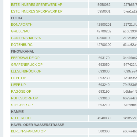
ESTE INNERES SPERRWERK AP
5950082
227b83f7
ESTE INNERES SPERRWERK BP
5950081
5fea1a12
FULDA
BONAFORTH
42900201
23721dfd
GREBENAU
42700202
acd63934
GUNTERSHAUSEN
42900100
213a585d
ROTENBURG
42700100
d1ba62a4
FINOWKANAL
EBERSWALDE OP
693170
3cd46cc7
GRAFENBRÜCK OP
693050
547422fb
LEESENBRÜCK OP
693030
f099ce74
LIEPE OP
693230
6f81b35f
LIEPE UP
693240
79d783d3
RAGÖSE OP
693190
b6bbe4f8
RUHLSDORF OP
693010
6629a4ca
STECHER OP
693210
516fbf8c
HAMME
RITTERHUDE
4940030
f49855d8
HAVEL-ODER-WASSERSTRASSE
BERLIN-SPANDAU OP
580300
e607a4b6