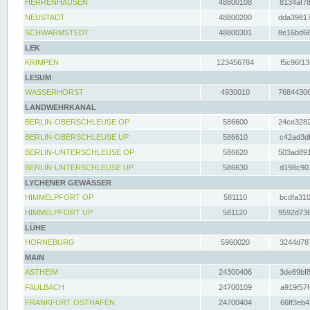
HERRENHAUSEN
48800108
8134af78
NEUSTADT
48800200
dda39817
SCHWARMSTEDT
48800301
8e16bd66
LEK
KRIMPEN
123456784
f5c96f13
LESUM
WASSERHORST
4930010
76844306
LANDWEHRKANAL
BERLIN-OBERSCHLEUSE OP
586600
24ce3282
BERLIN-OBERSCHLEUSE UP
586610
c42ad3df
BERLIN-UNTERSCHLEUSE OP
586620
503ad891
BERLIN-UNTERSCHLEUSE UP
586630
d198c901
LYCHENER GEWÄSSER
HIMMELPFORT OP
581110
bcdfa310
HIMMELPFORT UP
581120
9592d736
LÜHE
HORNEBURG
5960020
3244d787
MAIN
ASTHEIM
24300406
3de69bf8
FAULBACH
24700109
a919f57f
FRANKFURT OSTHAFEN
24700404
66ff3eb4