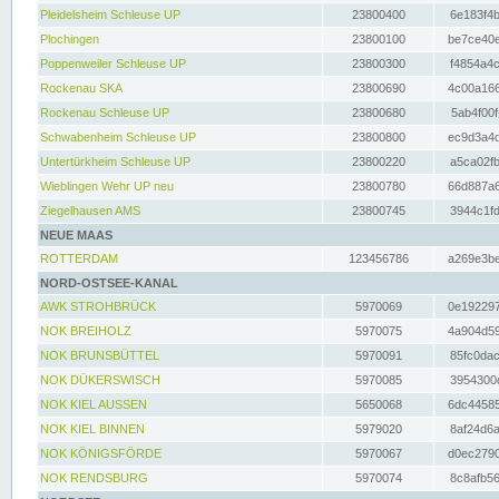
Pleidelsheim Schleuse UP
23800400
6e183f4b
Plochingen
23800100
be7ce40e
Poppenweiler Schleuse UP
23800300
f4854a4c
Rockenau SKA
23800690
4c00a166
Rockenau Schleuse UP
23800680
5ab4f00f
Schwabenheim Schleuse UP
23800800
ec9d3a4d
Untertürkheim Schleuse UP
23800220
a5ca02fb
Wieblingen Wehr UP neu
23800780
66d887a6
Ziegelhausen AMS
23800745
3944c1fd
NEUE MAAS
ROTTERDAM
123456786
a269e3be
NORD-OSTSEE-KANAL
AWK STROHBRÜCK
5970069
0e192297
NOK BREIHOLZ
5970075
4a904d59
NOK BRUNSBÜTTEL
5970091
85fc0dac
NOK DÜKERSWISCH
5970085
3954300d
NOK KIEL AUSSEN
5650068
6dc44585
NOK KIEL BINNEN
5979020
8af24d6a
NOK KÖNIGSFÖRDE
5970067
d0ec2790
NOK RENDSBURG
5970074
8c8afb56