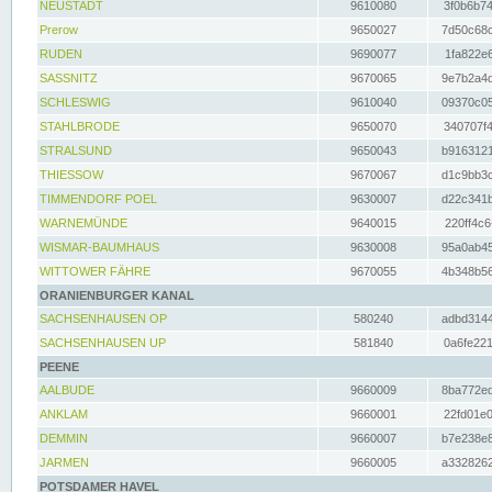
NEUSTADT
9610080
3f0b6b74
Prerow
9650027
7d50c68c
RUDEN
9690077
1fa822e6
SASSNITZ
9670065
9e7b2a4d
SCHLESWIG
9610040
09370c05
STAHLBRODE
9650070
340707f4
STRALSUND
9650043
b9163121
THIESSOW
9670067
d1c9bb3c
TIMMENDORF POEL
9630007
d22c341b
WARNEMÜNDE
9640015
220ff4c6
WISMAR-BAUMHAUS
9630008
95a0ab45
WITTOWER FÄHRE
9670055
4b348b56
ORANIENBURGER KANAL
SACHSENHAUSEN OP
580240
adbd3144
SACHSENHAUSEN UP
581840
0a6fe221
PEENE
AALBUDE
9660009
8ba772ed
ANKLAM
9660001
22fd01e0
DEMMIN
9660007
b7e238e8
JARMEN
9660005
a3328262
POTSDAMER HAVEL