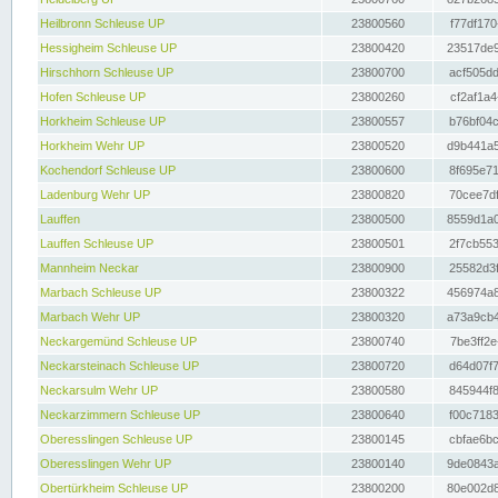
Heilbronn Schleuse UP
23800560
f77df170
Hessigheim Schleuse UP
23800420
23517de9
Hirschhorn Schleuse UP
23800700
acf505dd
Hofen Schleuse UP
23800260
cf2af1a4
Horkheim Schleuse UP
23800557
b76bf04c
Horkheim Wehr UP
23800520
d9b441a5
Kochendorf Schleuse UP
23800600
8f695e71
Ladenburg Wehr UP
23800820
70cee7df
Lauffen
23800500
8559d1a0
Lauffen Schleuse UP
23800501
2f7cb553
Mannheim Neckar
23800900
25582d3f
Marbach Schleuse UP
23800322
456974a8
Marbach Wehr UP
23800320
a73a9cb4
Neckargemünd Schleuse UP
23800740
7be3ff2e
Neckarsteinach Schleuse UP
23800720
d64d07f7
Neckarsulm Wehr UP
23800580
845944f8
Neckarzimmern Schleuse UP
23800640
f00c7183
Oberesslingen Schleuse UP
23800145
cbfae6bc
Oberesslingen Wehr UP
23800140
9de0843a
Obertürkheim Schleuse UP
23800200
80e002d8