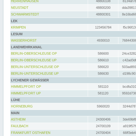
HERRENHAUSEN
48800108
8134af78
NEUSTADT
48800200
dda39817
SCHWARMSTEDT
48800301
8e16bd66
LEK
KRIMPEN
123456784
f5c96f13
LESUM
WASSERHORST
4930010
76844306
LANDWEHRKANAL
BERLIN-OBERSCHLEUSE OP
586600
24ce3282
BERLIN-OBERSCHLEUSE UP
586610
c42ad3df
BERLIN-UNTERSCHLEUSE OP
586620
503ad891
BERLIN-UNTERSCHLEUSE UP
586630
d198c901
LYCHENER GEWÄSSER
HIMMELPFORT OP
581110
bcdfa310
HIMMELPFORT UP
581120
9592d736
LÜHE
HORNEBURG
5960020
3244d787
MAIN
ASTHEIM
24300406
3de69bf8
FAULBACH
24700109
a919f57f
FRANKFURT OSTHAFEN
24700404
66ff3eb4