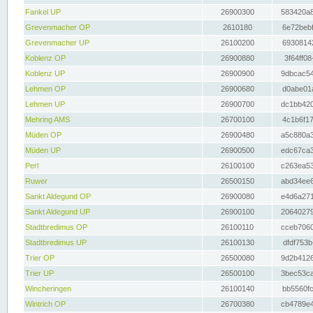
Fankel UP
26900300
583420a8
Grevenmacher OP
2610180
6e72bebf
Grevenmacher UP
26100200
69308142
Koblenz OP
26900880
3f64ff08
Koblenz UP
26900900
9dbcac54
Lehmen OP
26900680
d0abe01a
Lehmen UP
26900700
dc1bb420
Mehring AMS
26700100
4c1b6f17
Müden OP
26900480
a5c880a3
Müden UP
26900500
edc67ca3
Perl
26100100
c263ea53
Ruwer
26500150
abd34ee6
Sankt Aldegund OP
26900080
e4d6a271
Sankt Aldegund UP
26900100
20640279
Stadtbredimus OP
26100110
cceb7060
Stadtbredimus UP
26100130
dfdf753b
Trier OP
26500080
9d2b4126
Trier UP
26500100
3bec53ca
Wincheringen
26100140
bb5560fc
Wintrich OP
26700380
cb4789e4