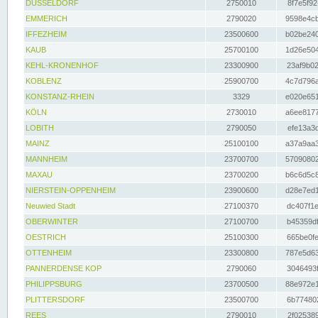
DÜSSELDORF
2750010
8f7e5f92
EMMERICH
2790020
9598e4cb
IFFEZHEIM
23500600
b02be240
KAUB
25700100
1d26e504
KEHL-KRONENHOF
23300900
23af9b02
KOBLENZ
25900700
4c7d796a
KONSTANZ-RHEIN
3329
e020e651
KÖLN
2730010
a6ee8177
LOBITH
2790050
efe13a3d
MAINZ
25100100
a37a9aa3
MANNHEIM
23700700
57090802
MAXAU
23700200
b6c6d5c8
NIERSTEIN-OPPENHEIM
23900600
d28e7ed1
Neuwied Stadt
27100370
dc407f1e
OBERWINTER
27100700
b45359df
OESTRICH
25100300
665be0fe
OTTENHEIM
23300800
787e5d63
PANNERDENSE KOP
2790060
3046493f
PHILIPPSBURG
23700500
88e972e1
PLITTERSDORF
23500700
6b774802
REES
2790010
2f025389