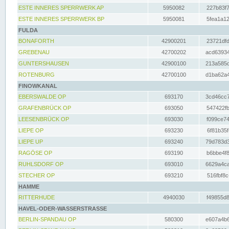
ESTE INNERES SPERRWERK AP
5950082
227b83f7
ESTE INNERES SPERRWERK BP
5950081
5fea1a12
FULDA
BONAFORTH
42900201
23721dfd
GREBENAU
42700202
acd63934
GUNTERSHAUSEN
42900100
213a585d
ROTENBURG
42700100
d1ba62a4
FINOWKANAL
EBERSWALDE OP
693170
3cd46cc7
GRAFENBRÜCK OP
693050
547422fb
LEESENBRÜCK OP
693030
f099ce74
LIEPE OP
693230
6f81b35f
LIEPE UP
693240
79d783d3
RAGÖSE OP
693190
b6bbe4f8
RUHLSDORF OP
693010
6629a4ca
STECHER OP
693210
516fbf8c
HAMME
RITTERHUDE
4940030
f49855d8
HAVEL-ODER-WASSERSTRASSE
BERLIN-SPANDAU OP
580300
e607a4b6