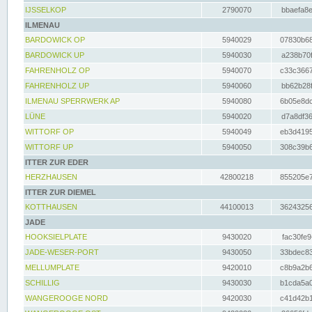
IJSSELKOP
2790070
bbaefa8e
ILMENAU
BARDOWICK OP
5940029
07830b68
BARDOWICK UP
5940030
a238b70f
FAHRENHOLZ OP
5940070
c33c3667
FAHRENHOLZ UP
5940060
bb62b28f
ILMENAU SPERRWERK AP
5940080
6b05e8dc
LÜNE
5940020
d7a8df36
WITTORF OP
5940049
eb3d4195
WITTORF UP
5940050
308c39b6
ITTER ZUR EDER
HERZHAUSEN
42800218
855205e7
ITTER ZUR DIEMEL
KOTTHAUSEN
44100013
36243256
JADE
HOOKSIELPLATE
9430020
fac30fe9
JADE-WESER-PORT
9430050
33bdec83
MELLUMPLATE
9420010
c8b9a2b6
SCHILLIG
9430030
b1cda5a0
WANGEROOGE NORD
9420030
c41d42b1