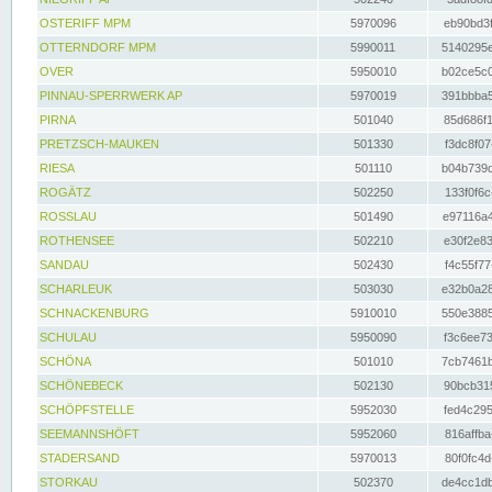
OSTERIFF MPM
5970096
eb90bd3f
OTTERNDORF MPM
5990011
5140295e
OVER
5950010
b02ce5c0
PINNAU-SPERRWERK AP
5970019
391bbba5
PIRNA
501040
85d686f1
PRETZSCH-MAUKEN
501330
f3dc8f07
RIESA
501110
b04b739d
ROGÄTZ
502250
133f0f6c
ROSSLAU
501490
e97116a4
ROTHENSEE
502210
e30f2e83
SANDAU
502430
f4c55f77
SCHARLEUK
503030
e32b0a28
SCHNACKENBURG
5910010
550e3885
SCHULAU
5950090
f3c6ee73
SCHÖNA
501010
7cb7461b
SCHÖNEBECK
502130
90bcb315
SCHÖPFSTELLE
5952030
fed4c295
SEEMANNSHÖFT
5952060
816affba
STADERSAND
5970013
80f0fc4d
STORKAU
502370
de4cc1db