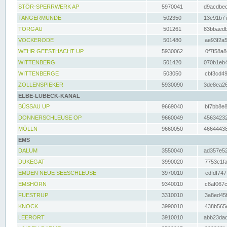
STÖR-SPERRWERK AP
5970041
d9acdbec
TANGERMÜNDE
502350
13e91b77
TORGAU
501261
83bbaedb
VOCKERODE
501480
ae93f2a5
WEHR GEESTHACHT UP
5930062
0f7f58a8
WITTENBERG
501420
070b1eb4
WITTENBERGE
503050
cbf3cd49
ZOLLENSPIEKER
5930090
3de8ea26
ELBE-LÜBECK-KANAL
BÜSSAU UP
9669040
bf7bb8e8
DONNERSCHLEUSE OP
9660049
45634232
MÖLLN
9660050
46644438
EMS
DALUM
3550040
ad357e52
DUKEGAT
3990020
7753c1fa
EMDEN NEUE SEESCHLEUSE
3970010
edfdf747
EMSHÖRN
9340010
c8af067c
FUESTRUP
3310010
3a8ed45f
KNOCK
3990010
438b565e
LEERORT
3910010
abb23dad