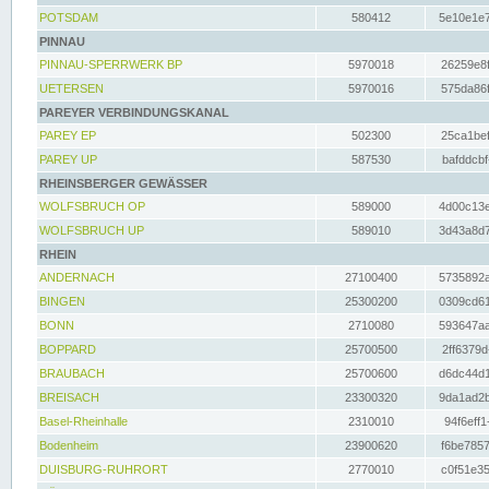
POTSDAM
580412
5e10e1e7
PINNAU
PINNAU-SPERRWERK BP
5970018
26259e8f
UETERSEN
5970016
575da86f
PAREYER VERBINDUNGSKANAL
PAREY EP
502300
25ca1bef
PAREY UP
587530
bafddcbf
RHEINSBERGER GEWÄSSER
WOLFSBRUCH OP
589000
4d00c13e
WOLFSBRUCH UP
589010
3d43a8d7
RHEIN
ANDERNACH
27100400
5735892a
BINGEN
25300200
0309cd61
BONN
2710080
593647aa
BOPPARD
25700500
2ff6379d
BRAUBACH
25700600
d6dc44d1
BREISACH
23300320
9da1ad2b
Basel-Rheinhalle
2310010
94f6eff1
Bodenheim
23900620
f6be7857
DUISBURG-RUHRORT
2770010
c0f51e35