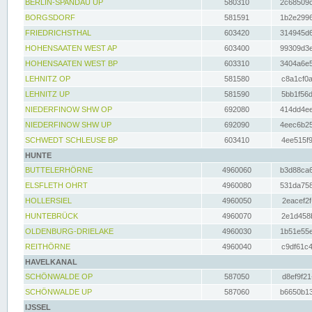
BERLIN-SPANDAU UP
580310
2c68509c
BORGSDORF
581591
1b2e2996
FRIEDRICHSTHAL
603420
314945d6
HOHENSAATEN WEST AP
603400
99309d3e
HOHENSAATEN WEST BP
603310
3404a6e5
LEHNITZ OP
581580
c8a1cf0a
LEHNITZ UP
581590
5bb1f56d
NIEDERFINOW SHW OP
692080
414dd4ee
NIEDERFINOW SHW UP
692090
4eec6b25
SCHWEDT SCHLEUSE BP
603410
4ee515f9
HUNTE
BUTTELERHÖRNE
4960060
b3d88ca6
ELSFLETH OHRT
4960080
531da758
HOLLERSIEL
4960050
2eacef2f
HUNTEBRÜCK
4960070
2e1d458b
OLDENBURG-DRIELAKE
4960030
1b51e55e
REITHÖRNE
4960040
c9df61c4
HAVELKANAL
SCHÖNWALDE OP
587050
d8ef9f21
SCHÖNWALDE UP
587060
b6650b13
IJSSEL