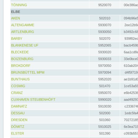
TÖNNING
9520070
00e386ac
ELBE
AKEN
502010
094b96e5
ALTENGAMME
5930070
2ee12b9a
ARTLENBURG
5930050
b3492c68
BARBY
502070
939f82ec
BLANKENESE UF
5952065
bacb459b
BLECKEDE
5930020
6aa1cd8e
BOIZENBURG
5930033
33e0bce0
BROKDORF
5970050
610ab204
BRUNSBÜTTEL MPM
5970094
d4f5f719
BUNTHAUS
5952020
ae1b91d0
COSWIG
501470
1ce53a59
CRANZ
5950070
e6b42536
CUXHAVEN STEUBENHÖFT
5990020
aad49293
DAMNATZ
5910030
c233674f
DESSAU
502000
1edc5fa4
DRESDEN
501060
70272185
DÖMITZ
5910025
6e3ea719
ELSTER
501390
c093b557