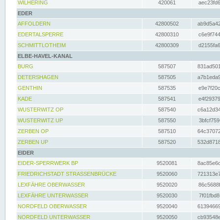
WILHERING
420061
aec23fd6
EDER
AFFOLDERN
42800502
ab9d5a42
EDERTALSPERRE
42800310
c6e9f744
SCHMITTLOTHEIM
42800309
d2155fa6
ELBE-HAVEL-KANAL
BURG
587507
831ad501
DETERSHAGEN
587505
a7b1eda9
GENTHIN
587535
e9e7f20c
KADE
587541
e4f29379
WUSTERWITZ OP
587540
c6a12d34
WUSTERWITZ UP
587550
3bfcf759
ZERBEN OP
587510
64c37072
ZERBEN UP
587520
532d8718
EIDER
EIDER-SPERRWERK BP
9520081
8ac85e6c
FRIEDRICHSTADT STRASSENBRÜCKE
9520060
721313e7
LEXFÄHRE OBERWASSER
9520020
86c5688f
LEXFÄHRE UNTERWASSER
9520030
7f01fbd8
NORDFELD OBERWASSER
9520040
61394669
NORDFELD UNTERWASSER
9520050
cb93548e