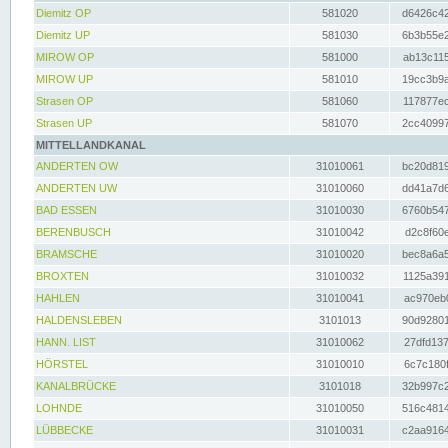
Diemitz OP
581020
d6426c42
Diemitz UP
581030
6b3b55e2
MIROW OP
581000
ab13c115
MIROW UP
581010
19cc3b9a
Strasen OP
581060
117877ec
Strasen UP
581070
2cc40997
MITTELLANDKANAL
ANDERTEN OW
31010061
bc20d819
ANDERTEN UW
31010060
dd41a7d6
BAD ESSEN
31010030
6760b547
BERENBUSCH
31010042
d2c8f60e
BRAMSCHE
31010020
bec8a6a5
BROXTEN
31010032
1125a391
HAHLEN
31010041
ac970eb0
HALDENSLEBEN
3101013
90d92801
HANN. LIST
31010062
27dfd137
HÖRSTEL
31010010
6c7c180f
KANALBRÜCKE
3101018
32b997c2
LOHNDE
31010050
516c4814
LÜBBECKE
31010031
c2aa9164