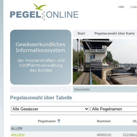
Hilfe
Link
Start
Pegelauswahl über Karte
Newsletter
Pegelauswahl über Tabelle
Pegelname
Nummer
UU
ALLER
AHLDEN
48900102
522286e2