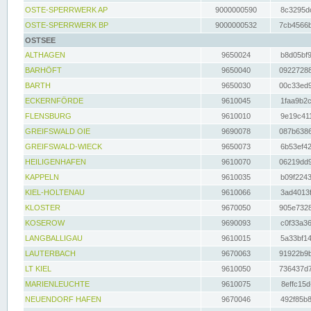
OSTE-SPERRWERK AP
9000000590
8c3295dc
OSTE-SPERRWERK BP
9000000532
7cb4566b
OSTSEE
ALTHAGEN
9650024
b8d05bf9
BARHÖFT
9650040
09227288
BARTH
9650030
00c33ed9
ECKERNFÖRDE
9610045
1faa9b2c
FLENSBURG
9610010
9e19c411
GREIFSWALD OIE
9690078
087b6386
GREIFSWALD-WIECK
9650073
6b53ef42
HEILIGENHAFEN
9610070
06219dd9
KAPPELN
9610035
b09f2243
KIEL-HOLTENAU
9610066
3ad4013f
KLOSTER
9670050
905e7328
KOSEROW
9690093
c0f33a36
LANGBALLIGAU
9610015
5a33bf14
LAUTERBACH
9670063
91922b9b
LT KIEL
9610050
736437d7
MARIENLEUCHTE
9610075
8effc15d
NEUENDORF HAFEN
9670046
492f85b8