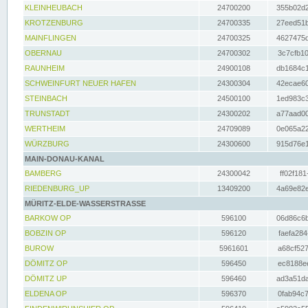
KLEINHEUBACH
24700200
355b02d2
KROTZENBURG
24700335
27eed51b
MAINFLINGEN
24700325
4627475d
OBERNAU
24700302
3c7cfb10
RAUNHEIM
24900108
db1684c1
SCHWEINFURT NEUER HAFEN
24300304
42ecae60
STEINBACH
24500100
1ed983c3
TRUNSTADT
24300202
a77aad00
WERTHEIM
24709089
0e065a22
WÜRZBURG
24300600
915d76e1
MAIN-DONAU-KANAL
BAMBERG
24300042
ff02f181
RIEDENBURG_UP
13409200
4a69e82e
MÜRITZ-ELDE-WASSERSTRASSE
BARKOW OP
596100
06d86c6b
BOBZIN OP
596120
faefa284
BUROW
5961601
a68cf527
DÖMITZ OP
596450
ec8188ee
DÖMITZ UP
596460
ad3a51da
ELDENA OP
596370
0fab94c7