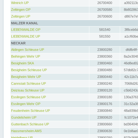
Wintrich UP
26700400
a392113c
Zeltingen OP
26700580
8b802863
Zeltingen UP
26700600
d867e7e9
MALZER KANAL
LIEBENWALDE OP
581540
3f8ceb6d
LIEBENWALDE UP
581550
a1cf60be
NECKAR
Aldingen Schleuse UP
23800280
dfdfb4ff
Beihingen Wehr UP
23800360
8a2e3048
Besigheim SKA
23800460
46d8ed02
Besigheim Schleuse UP
23800480
57db82c7
Besigheim Wehr UP
23800440
42c11b7a
Cannstatt Schleuse UP
23800240
7068d262
Deizisau Schleuse UP
23800120
c5b6243d
Esslingen Schleuse UP
23800180
130a3761
Esslingen Wehr OP
23800176
31c32a38
Feudenheim Schleuse UP
23800840
48a939b9
Gundelsheim UP
23800620
fc1072e4
Guttenbach Schleuse UP
23800660
bd36404b
Hassmersheim AMS
23800630
0e1b8ae0
Heidelberg UP
23800760
827b2685