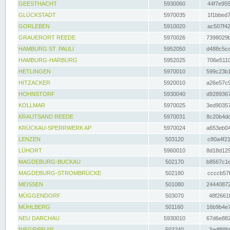
GEESTHACHT
5930060
44f7e955
GLÜCKSTADT
5970035
1f1bbed7
GORLEBEN
5910020
ac507f42
GRAUERORT REEDE
5970026
7398029b
HAMBURG ST. PAULI
5952050
d488c5cc
HAMBURG-HARBURG
5952025
706e5110
HETLINGEN
5970010
599c23b1
HITZACKER
5920010
a26e57c9
HOHNSTORF
5930040
d9289367
KOLLMAR
5970025
3ed90357
KRAUTSAND REEDE
5970031
8c20b4dc
KRÜCKAU-SPERRWERK AP
5970024
a653eb04
LENZEN
503120
c80a4f21
LÜHORT
5960010
8d18d129
MAGDEBURG-BUCKAU
502170
b8567c1e
MAGDEBURG-STROMBRÜCKE
502180
ccccb57f
MEISSEN
501080
24440872
MÜGGENDORF
503070
48f2661f
MÜHLBERG
501160
16b9b4e7
NEU DARCHAU
5930010
67d6e882
NIEGRIPP AP
502240
3adf88fd