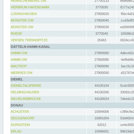
HENRICHENBURG UW
27700133
e6b68bc2
HERBRUM HAFENDAMM
3770030
8177a148
LÜDINGHAUSEN
27800020
f5bc4a51
MÜNSTER OW
27800040
ccd3e8f1
MÜNSTER UW
27800030
ed260406
RHEDE
3770040
16508b11
VERSEN TRENNSPITZE
25463
0024cc40
DATTELN-HAMM-KANAL
HAMM OW
27800060
4dbce62d
HAMM UW
27800080
4ef9dd9c
WALTROP
27800090
facc5c16
WERRIES OW
27800050
d31767ef
DIEMEL
DIEMELTALSPERRE
44100104
5cdc6555
HELMINGHAUSEN
44100206
33092c28
WILHELMSBRÜCKE
44100024
7deedc21
DONAU
ACHLEITEN
10094006
c389c9e2
DEGGENDORF
10081004
53d40547
DÜRNSTEIN
42012
ce4e3050
ERLAU
10096001
99619dc5