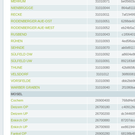
MEHRUM
31010071
be05603a
NIENBRÜGGE
31010044
864a8111
RECKE
31010011
7af19499
RODENBERGER AUE-OST
31010051
6288de60
RODENBERGER AUE-WEST
31010052
eb24b5a3
RUSBEND
31010043
c1f06401
RÜHEN
31010093
4ed5f6da
SEHNDE
31010070
ab0d9117
SÜLFELD OW
31010092
a8604e8f
SÜLFELD UW
31010091
892183d6
THUNE
31010080
42b865fb
VELSDORF
3101012
36f80081
VORSFELDE
31010090
dbb2bb9f
WARBER GRABEN
31010040
2f1080ba
MOSEL
Cochem
26900400
768df4e9
Detzem OP
26700180
c40912fd
Detzem UP
26700200
dc344605
Enkirch OP
26700880
87207dcd
Enkirch UP
26700900
ee861944
Fankel OP
26900280
68198b48