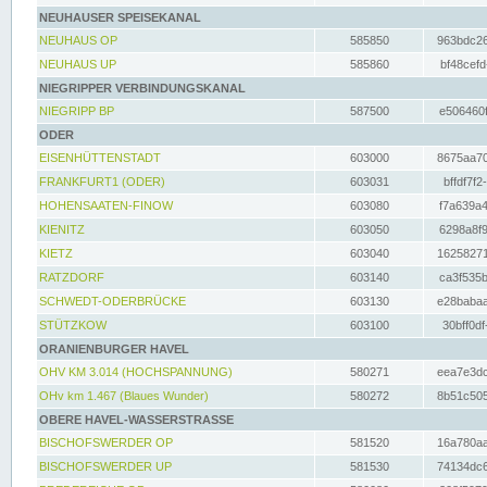
NEUHAUSER SPEISEKANAL
NEUHAUS OP
585850
963bdc26
NEUHAUS UP
585860
bf48cefd
NIEGRIPPER VERBINDUNGSKANAL
NIEGRIPP BP
587500
e506460f
ODER
EISENHÜTTENSTADT
603000
8675aa70
FRANKFURT1 (ODER)
603031
bffdf7f2
HOHENSAATEN-FINOW
603080
f7a639a4
KIENITZ
603050
6298a8f9
KIETZ
603040
16258271
RATZDORF
603140
ca3f535b
SCHWEDT-ODERBRÜCKE
603130
e28babaa
STÜTZKOW
603100
30bff0df
ORANIENBURGER HAVEL
OHV KM 3.014 (HOCHSPANNUNG)
580271
eea7e3dc
OHv km 1.467 (Blaues Wunder)
580272
8b51c505
OBERE HAVEL-WASSERSTRASSE
BISCHOFSWERDER OP
581520
16a780aa
BISCHOFSWERDER UP
581530
74134dc6