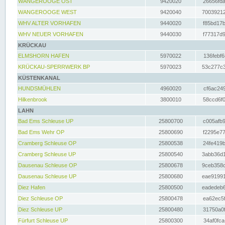
WANGEROOGE OST
9420020
26656fda
WANGEROOGE WEST
9420040
70039212
WHV ALTER VORHAFEN
9440020
f85bd17b
WHV NEUER VORHAFEN
9440030
f77317d9
KRÜCKAU
ELMSHORN HAFEN
5970022
136febf6
KRÜCKAU-SPERRWERK BP
5970023
53c277c3
KÜSTENKANAL
HUNDSMÜHLEN
4960020
cf6ac249
Hilkenbrook
3800010
58ccd6f0
LAHN
Bad Ems Schleuse UP
25800700
c005afb9
Bad Ems Wehr OP
25800690
f2295e77
Cramberg Schleuse OP
25800538
24fe419b
Cramberg Schleuse UP
25800540
3abb36d1
Dausenau Schleuse OP
25800678
9ceb358c
Dausenau Schleuse UP
25800680
eae91991
Diez Hafen
25800500
eadedeb6
Diez Schleuse OP
25800478
ea62ec5f
Diez Schleuse UP
25800480
31750a0f
Fürfurt Schleuse UP
25800300
34af0fca