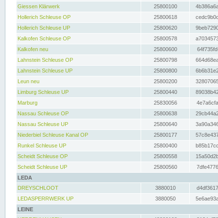
Giessen Klärwerk
25800100
4b386a6a
Hollerich Schleuse OP
25800618
cedc9b0c
Hollerich Schleuse UP
25800620
9beb7290
Kalkofen Schleuse OP
25800578
a7034573
Kalkofen neu
25800600
64f735fd
Lahnstein Schleuse OP
25800798
664d68ea
Lahnstein Schleuse UP
25800800
6b6b31e2
Leun neu
25800200
32807065
Limburg Schleuse UP
25800440
89038b42
Marburg
25830056
4e7a6cfa
Nassau Schleuse OP
25800638
29cb44a2
Nassau Schleuse UP
25800640
3a90a346
Niederbiel Schleuse Kanal OP
25800177
57c8e437
Runkel Schleuse UP
25800400
b85b17cc
Scheidt Schleuse OP
25800558
15a50d2b
Scheidt Schleuse UP
25800560
7dfe4776
LEDA
DREYSCHLOOT
3880010
d4df3617
LEDASPERRWERK UP
3880050
5e6ae93a
LEINE