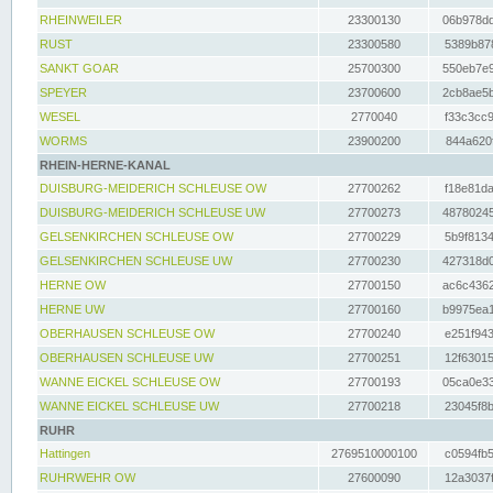
RHEINWEILER
23300130
06b978dd
RUST
23300580
5389b878
SANKT GOAR
25700300
550eb7e9
SPEYER
23700600
2cb8ae5b
WESEL
2770040
f33c3cc9
WORMS
23900200
844a620f
RHEIN-HERNE-KANAL
DUISBURG-MEIDERICH SCHLEUSE OW
27700262
f18e81da
DUISBURG-MEIDERICH SCHLEUSE UW
27700273
48780245
GELSENKIRCHEN SCHLEUSE OW
27700229
5b9f8134
GELSENKIRCHEN SCHLEUSE UW
27700230
427318d0
HERNE OW
27700150
ac6c4362
HERNE UW
27700160
b9975ea1
OBERHAUSEN SCHLEUSE OW
27700240
e251f943
OBERHAUSEN SCHLEUSE UW
27700251
12f63015
WANNE EICKEL SCHLEUSE OW
27700193
05ca0e33
WANNE EICKEL SCHLEUSE UW
27700218
23045f8b
RUHR
Hattingen
2769510000100
c0594fb5
RUHRWEHR OW
27600090
12a3037f