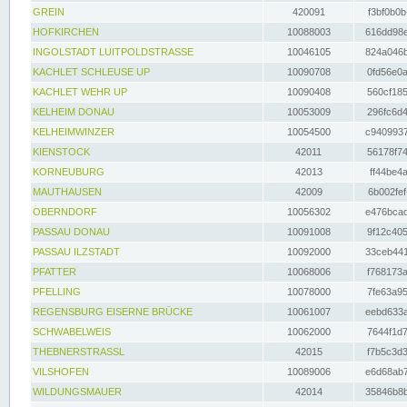
GREIN
420091
f3bf0b0b
HOFKIRCHEN
10088003
616dd98e
INGOLSTADT LUITPOLDSTRASSE
10046105
824a046b
KACHLET SCHLEUSE UP
10090708
0fd56e0a
KACHLET WEHR UP
10090408
560cf185
KELHEIM DONAU
10053009
296fc6d4
KELHEIMWINZER
10054500
c9409937
KIENSTOCK
42011
56178f74
KORNEUBURG
42013
ff44be4a
MAUTHAUSEN
42009
6b002fef
OBERNDORF
10056302
e476bcad
PASSAU DONAU
10091008
9f12c405
PASSAU ILZSTADT
10092000
33ceb441
PFATTER
10068006
f768173a
PFELLING
10078000
7fe63a95
REGENSBURG EISERNE BRÜCKE
10061007
eebd633a
SCHWABELWEIS
10062000
7644f1d7
THEBNERSTRASSL
42015
f7b5c3d3
VILSHOFEN
10089006
e6d68ab7
WILDUNGSMAUER
42014
35846b8b