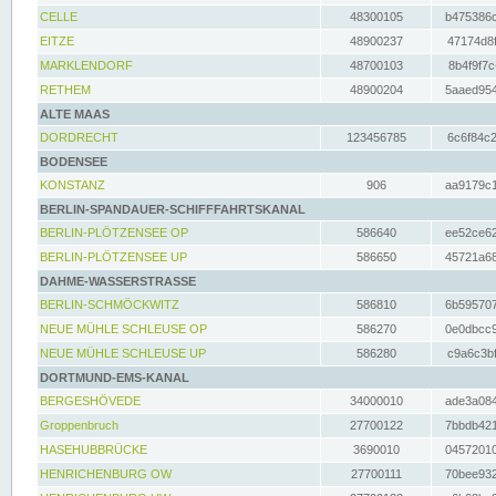
CELLE
48300105
b475386c
EITZE
48900237
47174d8f
MARKLENDORF
48700103
8b4f9f7c
RETHEM
48900204
5aaed954
ALTE MAAS
DORDRECHT
123456785
6c6f84c2
BODENSEE
KONSTANZ
906
aa9179c1
BERLIN-SPANDAUER-SCHIFFFAHRTSKANAL
BERLIN-PLÖTZENSEE OP
586640
ee52ce62
BERLIN-PLÖTZENSEE UP
586650
45721a68
DAHME-WASSERSTRASSE
BERLIN-SCHMÖCKWITZ
586810
6b595707
NEUE MÜHLE SCHLEUSE OP
586270
0e0dbcc9
NEUE MÜHLE SCHLEUSE UP
586280
c9a6c3bf
DORTMUND-EMS-KANAL
BERGESHÖVEDE
34000010
ade3a084
Groppenbruch
27700122
7bbdb421
HASEHUBBRÜCKE
3690010
04572010
HENRICHENBURG OW
27700111
70bee932