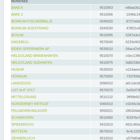
NORDSEE
BAKE A
9510063
e8daa3e2
BAKE Z
9510066
104fdc24
BORKUM FISCHERBALJE
9340020
8727ebfd
BORKUM SÜDSTRAND
9340030
478f21e9
BÜSUM
9510095
5287a3e1
DAGEBÜLL
9570040
6233e901
EIDER-SPERRWERK AP
9530010
04acd7e5
HELGOLAND BINNENHAFEN
9510070
c0ec139b
HELGOLAND SÜDHAFEN
9510075
0d8233b8
HUSUM
9530020
e114aeec
HÖRNUM
9570050
733755fd
LANGEOOG
9390010
a0c1dcb6
LIST AUF SYLT
9570070
5e92d73f
MITTELGRUND
9510132
3ff99b92
NORDERNEY RIFFGAT
9360010
c0244c0e
PELLWORM ANLEGER
9550021
2852b9ab
SCHARHÖRN
9510060
f0197bcf
SPIEKEROOG
9410010
662c4b5e
WITTDÜN
9570010
9c4c11f2
ZEHNERLOCH
9510010
e574d0af