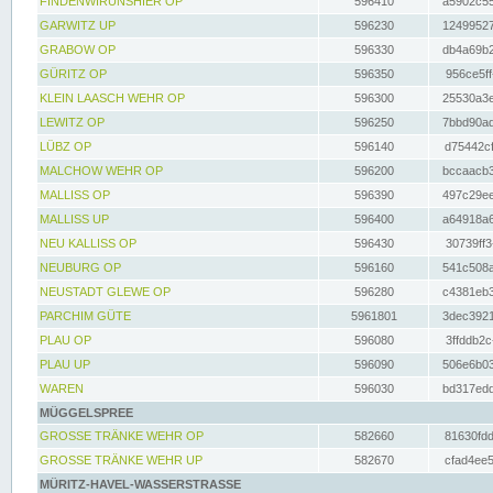
FINDENWIRUNSHIER OP
596410
a5902c55
GARWITZ UP
596230
12499527
GRABOW OP
596330
db4a69b2
GÜRITZ OP
596350
956ce5ff
KLEIN LAASCH WEHR OP
596300
25530a3e
LEWITZ OP
596250
7bbd90ad
LÜBZ OP
596140
d75442cf
MALCHOW WEHR OP
596200
bccaacb3
MALLISS OP
596390
497c29ee
MALLISS UP
596400
a64918a6
NEU KALLISS OP
596430
30739ff3
NEUBURG OP
596160
541c508a
NEUSTADT GLEWE OP
596280
c4381eb3
PARCHIM GÜTE
5961801
3dec3921
PLAU OP
596080
3ffddb2c
PLAU UP
596090
506e6b03
WAREN
596030
bd317edd
MÜGGELSPREE
GROSSE TRÄNKE WEHR OP
582660
81630fdd
GROSSE TRÄNKE WEHR UP
582670
cfad4ee5
MÜRITZ-HAVEL-WASSERSTRASSE