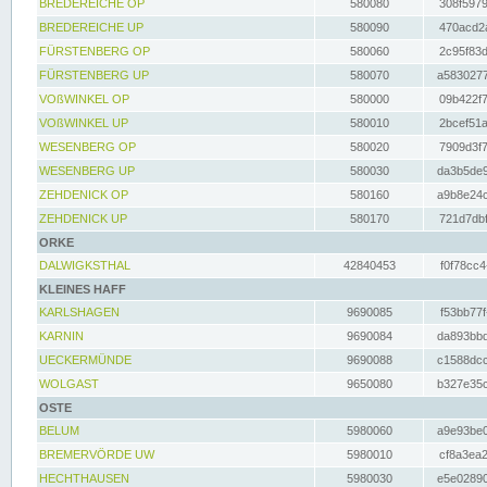
BREDEREICHE OP
580080
308f5979
BREDEREICHE UP
580090
470acd2a
FÜRSTENBERG OP
580060
2c95f83d
FÜRSTENBERG UP
580070
a5830277
VOßWINKEL OP
580000
09b422f7
VOßWINKEL UP
580010
2bcef51a
WESENBERG OP
580020
7909d3f7
WESENBERG UP
580030
da3b5de9
ZEHDENICK OP
580160
a9b8e24c
ZEHDENICK UP
580170
721d7dbf
ORKE
DALWIGKSTHAL
42840453
f0f78cc4
KLEINES HAFF
KARLSHAGEN
9690085
f53bb77f
KARNIN
9690084
da893bbd
UECKERMÜNDE
9690088
c1588dcc
WOLGAST
9650080
b327e35c
OSTE
BELUM
5980060
a9e93be0
BREMERVÖRDE UW
5980010
cf8a3ea2
HECHTHAUSEN
5980030
e5e02890