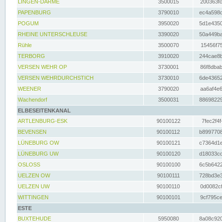
LINGEN-DARME
3500015
200363fc
PAPENBURG
3790010
ec4a598d
POGUM
3950020
5d1e4350
RHEINE UNTERSCHLEUSE
3390020
50a449ba
Rühle
3500070
15456f75
TERBORG
3910020
244cae8b
VERSEN WEHR OP
3730001
86f8dbab
VERSEN WEHRDURCHSTICH
3730010
6de43652
WEENER
3790020
aa6af4e6
Wachendorf
3500031
88698229
ELBESEITENKANAL
ARTLENBURG-ESK
90100122
7fec2f4f
BEVENSEN
90100112
b8997708
LÜNEBURG OW
90100121
c7364d1e
LÜNEBURG UW
90100120
d18033cd
OSLOSS
90100100
6c5b6422
UELZEN OW
90100111
728bd3e3
UELZEN UW
90100110
0d0082cf
WITTINGEN
90100101
9cf795ce
ESTE
BUXTEHUDE
5950080
8a08c920