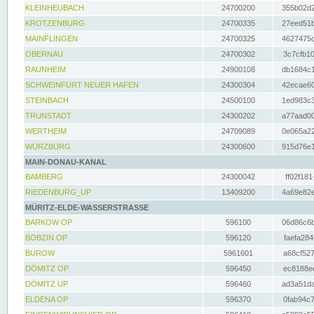
KLEINHEUBACH
24700200
355b02d2
KROTZENBURG
24700335
27eed51b
MAINFLINGEN
24700325
4627475d
OBERNAU
24700302
3c7cfb10
RAUNHEIM
24900108
db1684c1
SCHWEINFURT NEUER HAFEN
24300304
42ecae60
STEINBACH
24500100
1ed983c3
TRUNSTADT
24300202
a77aad00
WERTHEIM
24709089
0e065a22
WÜRZBURG
24300600
915d76e1
MAIN-DONAU-KANAL
BAMBERG
24300042
ff02f181
RIEDENBURG_UP
13409200
4a69e82e
MÜRITZ-ELDE-WASSERSTRASSE
BARKOW OP
596100
06d86c6b
BOBZIN OP
596120
faefa284
BUROW
5961601
a68cf527
DÖMITZ OP
596450
ec8188ee
DÖMITZ UP
596460
ad3a51da
ELDENA OP
596370
0fab94c7