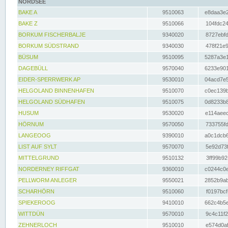
NORDSEE
BAKE A
9510063
e8daa3e2
BAKE Z
9510066
104fdc24
BORKUM FISCHERBALJE
9340020
8727ebfd
BORKUM SÜDSTRAND
9340030
478f21e9
BÜSUM
9510095
5287a3e1
DAGEBÜLL
9570040
6233e901
EIDER-SPERRWERK AP
9530010
04acd7e5
HELGOLAND BINNENHAFEN
9510070
c0ec139b
HELGOLAND SÜDHAFEN
9510075
0d8233b8
HUSUM
9530020
e114aeec
HÖRNUM
9570050
733755fd
LANGEOOG
9390010
a0c1dcb6
LIST AUF SYLT
9570070
5e92d73f
MITTELGRUND
9510132
3ff99b92
NORDERNEY RIFFGAT
9360010
c0244c0e
PELLWORM ANLEGER
9550021
2852b9ab
SCHARHÖRN
9510060
f0197bcf
SPIEKEROOG
9410010
662c4b5e
WITTDÜN
9570010
9c4c11f2
ZEHNERLOCH
9510010
e574d0af