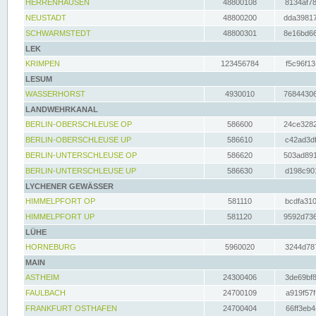
HERRENHAUSEN
48800108
8134af78
NEUSTADT
48800200
dda39817
SCHWARMSTEDT
48800301
8e16bd66
LEK
KRIMPEN
123456784
f5c96f13
LESUM
WASSERHORST
4930010
76844306
LANDWEHRKANAL
BERLIN-OBERSCHLEUSE OP
586600
24ce3282
BERLIN-OBERSCHLEUSE UP
586610
c42ad3df
BERLIN-UNTERSCHLEUSE OP
586620
503ad891
BERLIN-UNTERSCHLEUSE UP
586630
d198c901
LYCHENER GEWÄSSER
HIMMELPFORT OP
581110
bcdfa310
HIMMELPFORT UP
581120
9592d736
LÜHE
HORNEBURG
5960020
3244d787
MAIN
ASTHEIM
24300406
3de69bf8
FAULBACH
24700109
a919f57f
FRANKFURT OSTHAFEN
24700404
66ff3eb4