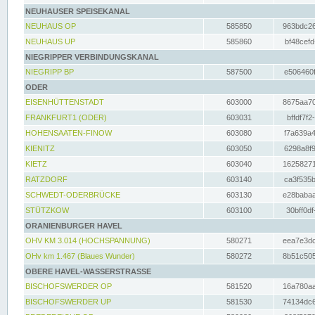
NEUHAUSER SPEISEKANAL
NEUHAUS OP
585850
963bdc26
NEUHAUS UP
585860
bf48cefd
NIEGRIPPER VERBINDUNGSKANAL
NIEGRIPP BP
587500
e506460f
ODER
EISENHÜTTENSTADT
603000
8675aa70
FRANKFURT1 (ODER)
603031
bffdf7f2
HOHENSAATEN-FINOW
603080
f7a639a4
KIENITZ
603050
6298a8f9
KIETZ
603040
16258271
RATZDORF
603140
ca3f535b
SCHWEDT-ODERBRÜCKE
603130
e28babaa
STÜTZKOW
603100
30bff0df
ORANIENBURGER HAVEL
OHV KM 3.014 (HOCHSPANNUNG)
580271
eea7e3dc
OHv km 1.467 (Blaues Wunder)
580272
8b51c505
OBERE HAVEL-WASSERSTRASSE
BISCHOFSWERDER OP
581520
16a780aa
BISCHOFSWERDER UP
581530
74134dc6