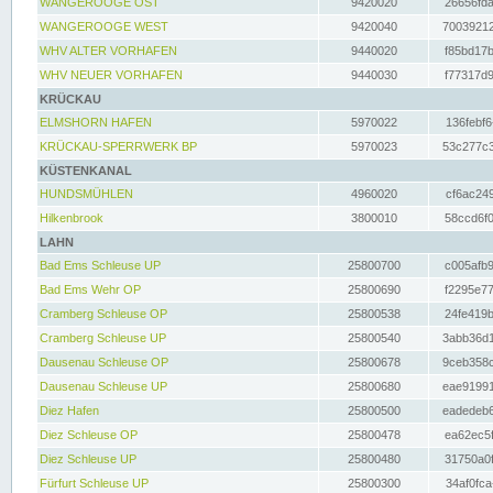
WANGEROOGE OST
9420020
26656fda
WANGEROOGE WEST
9420040
70039212
WHV ALTER VORHAFEN
9440020
f85bd17b
WHV NEUER VORHAFEN
9440030
f77317d9
KRÜCKAU
ELMSHORN HAFEN
5970022
136febf6
KRÜCKAU-SPERRWERK BP
5970023
53c277c3
KÜSTENKANAL
HUNDSMÜHLEN
4960020
cf6ac249
Hilkenbrook
3800010
58ccd6f0
LAHN
Bad Ems Schleuse UP
25800700
c005afb9
Bad Ems Wehr OP
25800690
f2295e77
Cramberg Schleuse OP
25800538
24fe419b
Cramberg Schleuse UP
25800540
3abb36d1
Dausenau Schleuse OP
25800678
9ceb358c
Dausenau Schleuse UP
25800680
eae91991
Diez Hafen
25800500
eadedeb6
Diez Schleuse OP
25800478
ea62ec5f
Diez Schleuse UP
25800480
31750a0f
Fürfurt Schleuse UP
25800300
34af0fca