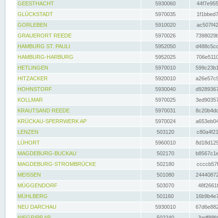
GEESTHACHT
5930060
44f7e955
GLÜCKSTADT
5970035
1f1bbed7
GORLEBEN
5910020
ac507f42
GRAUERORT REEDE
5970026
7398029b
HAMBURG ST. PAULI
5952050
d488c5cc
HAMBURG-HARBURG
5952025
706e5110
HETLINGEN
5970010
599c23b1
HITZACKER
5920010
a26e57c9
HOHNSTORF
5930040
d9289367
KOLLMAR
5970025
3ed90357
KRAUTSAND REEDE
5970031
8c20b4dc
KRÜCKAU-SPERRWERK AP
5970024
a653eb04
LENZEN
503120
c80a4f21
LÜHORT
5960010
8d18d129
MAGDEBURG-BUCKAU
502170
b8567c1e
MAGDEBURG-STROMBRÜCKE
502180
ccccb57f
MEISSEN
501080
24440872
MÜGGENDORF
503070
48f2661f
MÜHLBERG
501160
16b9b4e7
NEU DARCHAU
5930010
67d6e882
NIEGRIPP AP
502240
3adf88fd