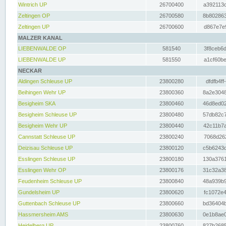
Wintrich UP
26700400
a392113c
Zeltingen OP
26700580
8b802863
Zeltingen UP
26700600
d867e7e9
MALZER KANAL
LIEBENWALDE OP
581540
3f8ceb6d
LIEBENWALDE UP
581550
a1cf60be
NECKAR
Aldingen Schleuse UP
23800280
dfdfb4ff
Beihingen Wehr UP
23800360
8a2e3048
Besigheim SKA
23800460
46d8ed02
Besigheim Schleuse UP
23800480
57db82c7
Besigheim Wehr UP
23800440
42c11b7a
Cannstatt Schleuse UP
23800240
7068d262
Deizisau Schleuse UP
23800120
c5b6243d
Esslingen Schleuse UP
23800180
130a3761
Esslingen Wehr OP
23800176
31c32a38
Feudenheim Schleuse UP
23800840
48a939b9
Gundelsheim UP
23800620
fc1072e4
Guttenbach Schleuse UP
23800660
bd36404b
Hassmersheim AMS
23800630
0e1b8ae0
Heidelberg UP
23800760
827b2685