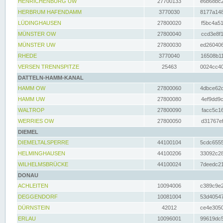
HENRICHENBURG UW
27700133
e6b68bc2
HERBRUM HAFENDAMM
3770030
8177a148
LÜDINGHAUSEN
27800020
f5bc4a51
MÜNSTER OW
27800040
ccd3e8f1
MÜNSTER UW
27800030
ed260406
RHEDE
3770040
16508b11
VERSEN TRENNSPITZE
25463
0024cc40
DATTELN-HAMM-KANAL
HAMM OW
27800060
4dbce62d
HAMM UW
27800080
4ef9dd9c
WALTROP
27800090
facc5c16
WERRIES OW
27800050
d31767ef
DIEMEL
DIEMELTALSPERRE
44100104
5cdc6555
HELMINGHAUSEN
44100206
33092c28
WILHELMSBRÜCKE
44100024
7deedc21
DONAU
ACHLEITEN
10094006
c389c9e2
DEGGENDORF
10081004
53d40547
DÜRNSTEIN
42012
ce4e3050
ERLAU
10096001
99619dc5