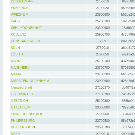
DÜSSELDORF
2750010
8f7e5f92
EMMERICH
2790020
9598e4cb
IFFEZHEIM
23500600
b02be240
KAUB
25700100
1d26e504
KEHL-KRONENHOF
23300900
23af9b02
KOBLENZ
25900700
4c7d796a
KONSTANZ-RHEIN
3329
e020e651
KÖLN
2730010
a6ee8177
LOBITH
2790050
efe13a3d
MAINZ
25100100
a37a9aa3
MANNHEIM
23700700
57090802
MAXAU
23700200
b6c6d5c8
NIERSTEIN-OPPENHEIM
23900600
d28e7ed1
Neuwied Stadt
27100370
dc407f1e
OBERWINTER
27100700
b45359df
OESTRICH
25100300
665be0fe
OTTENHEIM
23300800
787e5d63
PANNERDENSE KOP
2790060
3046493f
PHILIPPSBURG
23700500
88e972e1
PLITTERSDORF
23500700
6b774802
REES
2790010
2f025389