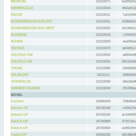
MEHRUM
31010071
be05603a
NIENBRÜGGE
31010044
864a8111
RECKE
31010011
7af19499
RODENBERGER AUE-OST
31010051
6288de60
RODENBERGER AUE-WEST
31010052
eb24b5a3
RUSBEND
31010043
c1f06401
RÜHEN
31010093
4ed5f6da
SEHNDE
31010070
ab0d9117
SÜLFELD OW
31010092
a8604e8f
SÜLFELD UW
31010091
892183d6
THUNE
31010080
42b865fb
VELSDORF
3101012
36f80081
VORSFELDE
31010090
dbb2bb9f
WARBER GRABEN
31010040
2f1080ba
MOSEL
Cochem
26900400
768df4e9
Detzem OP
26700180
c40912fd
Detzem UP
26700200
dc344605
Enkirch OP
26700880
87207dcd
Enkirch UP
26700900
ee861944
Fankel OP
26900280
68198b48