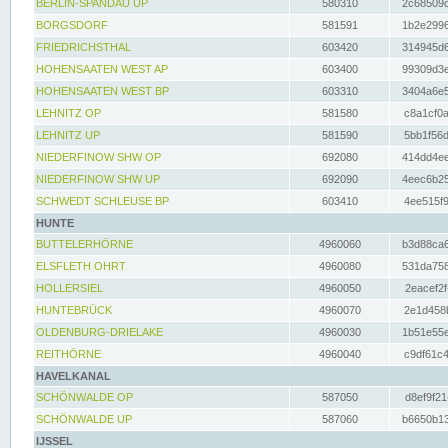
BERLIN-SPANDAU UP
580310
2c68509c
BORGSDORF
581591
1b2e2996
FRIEDRICHSTHAL
603420
314945d6
HOHENSAATEN WEST AP
603400
99309d3e
HOHENSAATEN WEST BP
603310
3404a6e5
LEHNITZ OP
581580
c8a1cf0a
LEHNITZ UP
581590
5bb1f56d
NIEDERFINOW SHW OP
692080
414dd4ee
NIEDERFINOW SHW UP
692090
4eec6b25
SCHWEDT SCHLEUSE BP
603410
4ee515f9
HUNTE
BUTTELERHÖRNE
4960060
b3d88ca6
ELSFLETH OHRT
4960080
531da758
HOLLERSIEL
4960050
2eacef2f
HUNTEBRÜCK
4960070
2e1d458b
OLDENBURG-DRIELAKE
4960030
1b51e55e
REITHÖRNE
4960040
c9df61c4
HAVELKANAL
SCHÖNWALDE OP
587050
d8ef9f21
SCHÖNWALDE UP
587060
b6650b13
IJSSEL