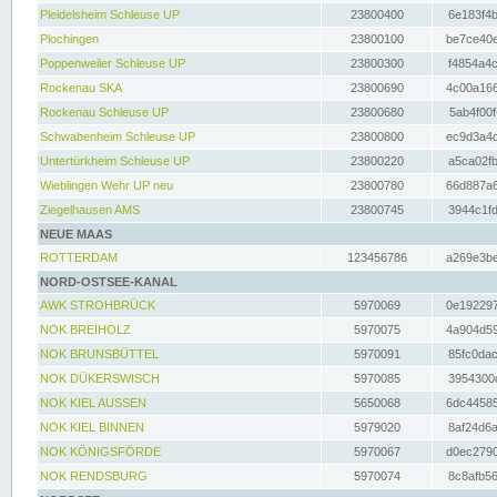
Pleidelsheim Schleuse UP
23800400
6e183f4b
Plochingen
23800100
be7ce40e
Poppenweiler Schleuse UP
23800300
f4854a4c
Rockenau SKA
23800690
4c00a166
Rockenau Schleuse UP
23800680
5ab4f00f
Schwabenheim Schleuse UP
23800800
ec9d3a4d
Untertürkheim Schleuse UP
23800220
a5ca02fb
Wieblingen Wehr UP neu
23800780
66d887a6
Ziegelhausen AMS
23800745
3944c1fd
NEUE MAAS
ROTTERDAM
123456786
a269e3be
NORD-OSTSEE-KANAL
AWK STROHBRÜCK
5970069
0e192297
NOK BREIHOLZ
5970075
4a904d59
NOK BRUNSBÜTTEL
5970091
85fc0dac
NOK DÜKERSWISCH
5970085
3954300d
NOK KIEL AUSSEN
5650068
6dc44585
NOK KIEL BINNEN
5979020
8af24d6a
NOK KÖNIGSFÖRDE
5970067
d0ec2790
NOK RENDSBURG
5970074
8c8afb56