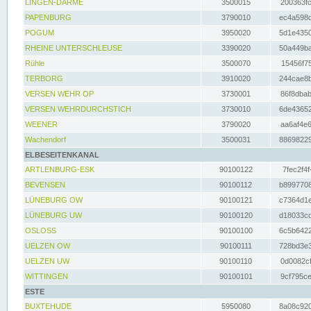
LINGEN-DARME
3500015
200363fc
PAPENBURG
3790010
ec4a598d
POGUM
3950020
5d1e4350
RHEINE UNTERSCHLEUSE
3390020
50a449ba
Rühle
3500070
15456f75
TERBORG
3910020
244cae8b
VERSEN WEHR OP
3730001
86f8dbab
VERSEN WEHRDURCHSTICH
3730010
6de43652
WEENER
3790020
aa6af4e6
Wachendorf
3500031
88698229
ELBESEITENKANAL
ARTLENBURG-ESK
90100122
7fec2f4f
BEVENSEN
90100112
b8997708
LÜNEBURG OW
90100121
c7364d1e
LÜNEBURG UW
90100120
d18033cd
OSLOSS
90100100
6c5b6422
UELZEN OW
90100111
728bd3e3
UELZEN UW
90100110
0d0082cf
WITTINGEN
90100101
9cf795ce
ESTE
BUXTEHUDE
5950080
8a08c920