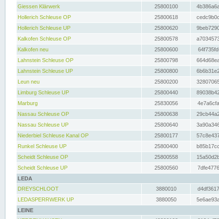
Giessen Klärwerk
25800100
4b386a6a
Hollerich Schleuse OP
25800618
cedc9b0c
Hollerich Schleuse UP
25800620
9beb7290
Kalkofen Schleuse OP
25800578
a7034573
Kalkofen neu
25800600
64f735fd
Lahnstein Schleuse OP
25800798
664d68ea
Lahnstein Schleuse UP
25800800
6b6b31e2
Leun neu
25800200
32807065
Limburg Schleuse UP
25800440
89038b42
Marburg
25830056
4e7a6cfa
Nassau Schleuse OP
25800638
29cb44a2
Nassau Schleuse UP
25800640
3a90a346
Niederbiel Schleuse Kanal OP
25800177
57c8e437
Runkel Schleuse UP
25800400
b85b17cc
Scheidt Schleuse OP
25800558
15a50d2b
Scheidt Schleuse UP
25800560
7dfe4776
LEDA
DREYSCHLOOT
3880010
d4df3617
LEDASPERRWERK UP
3880050
5e6ae93a
LEINE