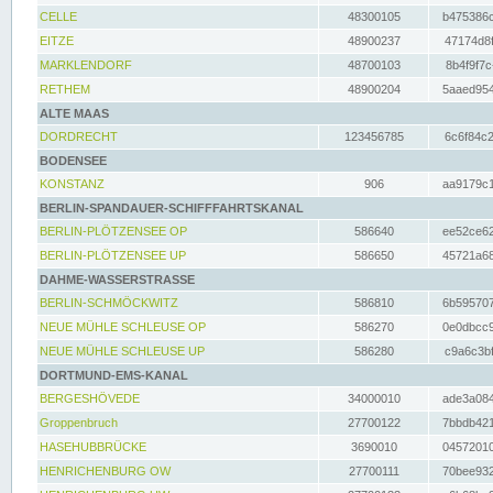
CELLE
48300105
b475386c
EITZE
48900237
47174d8f
MARKLENDORF
48700103
8b4f9f7c
RETHEM
48900204
5aaed954
ALTE MAAS
DORDRECHT
123456785
6c6f84c2
BODENSEE
KONSTANZ
906
aa9179c1
BERLIN-SPANDAUER-SCHIFFFAHRTSKANAL
BERLIN-PLÖTZENSEE OP
586640
ee52ce62
BERLIN-PLÖTZENSEE UP
586650
45721a68
DAHME-WASSERSTRASSE
BERLIN-SCHMÖCKWITZ
586810
6b595707
NEUE MÜHLE SCHLEUSE OP
586270
0e0dbcc9
NEUE MÜHLE SCHLEUSE UP
586280
c9a6c3bf
DORTMUND-EMS-KANAL
BERGESHÖVEDE
34000010
ade3a084
Groppenbruch
27700122
7bbdb421
HASEHUBBRÜCKE
3690010
04572010
HENRICHENBURG OW
27700111
70bee932