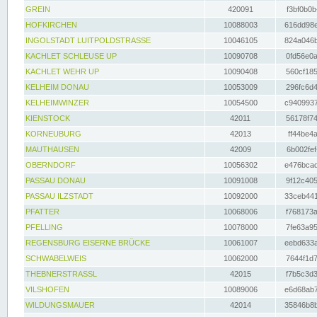
GREIN
420091
f3bf0b0b
HOFKIRCHEN
10088003
616dd98e
INGOLSTADT LUITPOLDSTRASSE
10046105
824a046b
KACHLET SCHLEUSE UP
10090708
0fd56e0a
KACHLET WEHR UP
10090408
560cf185
KELHEIM DONAU
10053009
296fc6d4
KELHEIMWINZER
10054500
c9409937
KIENSTOCK
42011
56178f74
KORNEUBURG
42013
ff44be4a
MAUTHAUSEN
42009
6b002fef
OBERNDORF
10056302
e476bcad
PASSAU DONAU
10091008
9f12c405
PASSAU ILZSTADT
10092000
33ceb441
PFATTER
10068006
f768173a
PFELLING
10078000
7fe63a95
REGENSBURG EISERNE BRÜCKE
10061007
eebd633a
SCHWABELWEIS
10062000
7644f1d7
THEBNERSTRASSL
42015
f7b5c3d3
VILSHOFEN
10089006
e6d68ab7
WILDUNGSMAUER
42014
35846b8b