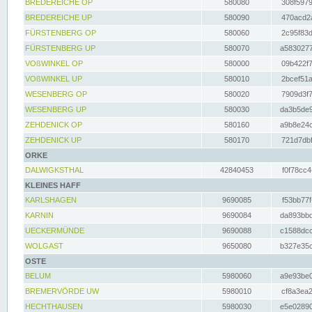
BREDEREICHE OP
580080
308f5979
BREDEREICHE UP
580090
470acd2a
FÜRSTENBERG OP
580060
2c95f83d
FÜRSTENBERG UP
580070
a5830277
VOßWINKEL OP
580000
09b422f7
VOßWINKEL UP
580010
2bcef51a
WESENBERG OP
580020
7909d3f7
WESENBERG UP
580030
da3b5de9
ZEHDENICK OP
580160
a9b8e24c
ZEHDENICK UP
580170
721d7dbf
ORKE
DALWIGKSTHAL
42840453
f0f78cc4
KLEINES HAFF
KARLSHAGEN
9690085
f53bb77f
KARNIN
9690084
da893bbd
UECKERMÜNDE
9690088
c1588dcc
WOLGAST
9650080
b327e35c
OSTE
BELUM
5980060
a9e93be0
BREMERVÖRDE UW
5980010
cf8a3ea2
HECHTHAUSEN
5980030
e5e02890