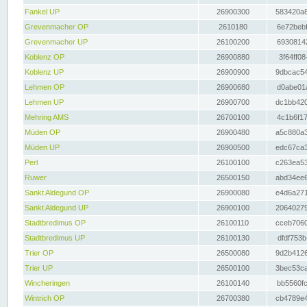
Fankel UP
26900300
583420a8
Grevenmacher OP
2610180
6e72bebf
Grevenmacher UP
26100200
69308142
Koblenz OP
26900880
3f64ff08
Koblenz UP
26900900
9dbcac54
Lehmen OP
26900680
d0abe01a
Lehmen UP
26900700
dc1bb420
Mehring AMS
26700100
4c1b6f17
Müden OP
26900480
a5c880a3
Müden UP
26900500
edc67ca3
Perl
26100100
c263ea53
Ruwer
26500150
abd34ee6
Sankt Aldegund OP
26900080
e4d6a271
Sankt Aldegund UP
26900100
20640279
Stadtbredimus OP
26100110
cceb7060
Stadtbredimus UP
26100130
dfdf753b
Trier OP
26500080
9d2b4126
Trier UP
26500100
3bec53ca
Wincheringen
26100140
bb5560fc
Wintrich OP
26700380
cb4789e4