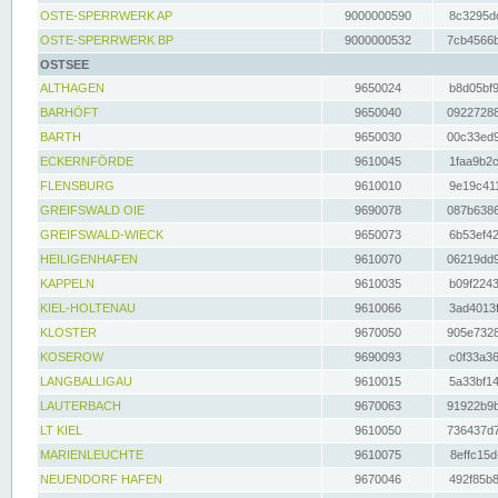
OSTE-SPERRWERK AP
9000000590
8c3295dc
OSTE-SPERRWERK BP
9000000532
7cb4566b
OSTSEE
ALTHAGEN
9650024
b8d05bf9
BARHÖFT
9650040
09227288
BARTH
9650030
00c33ed9
ECKERNFÖRDE
9610045
1faa9b2c
FLENSBURG
9610010
9e19c411
GREIFSWALD OIE
9690078
087b6386
GREIFSWALD-WIECK
9650073
6b53ef42
HEILIGENHAFEN
9610070
06219dd9
KAPPELN
9610035
b09f2243
KIEL-HOLTENAU
9610066
3ad4013f
KLOSTER
9670050
905e7328
KOSEROW
9690093
c0f33a36
LANGBALLIGAU
9610015
5a33bf14
LAUTERBACH
9670063
91922b9b
LT KIEL
9610050
736437d7
MARIENLEUCHTE
9610075
8effc15d
NEUENDORF HAFEN
9670046
492f85b8