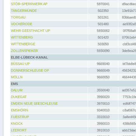
STÖR-SPERRWERK AP
5970041
d9acdbec
TANGERMÜNDE
502350
13e91b77
TORGAU
501261
83bbaedb
VOCKERODE
501480
ae93f2a5
WEHR GEESTHACHT UP
5930062
0f7f58a8
WITTENBERG
501420
070b1eb4
WITTENBERGE
503050
cbf3cd49
ZOLLENSPIEKER
5930090
3de8ea26
ELBE-LÜBECK-KANAL
BÜSSAU UP
9669040
bf7bb8e8
DONNERSCHLEUSE OP
9660049
45634232
MÖLLN
9660050
46644438
EMS
DALUM
3550040
ad357e52
DUKEGAT
3990020
7753c1fa
EMDEN NEUE SEESCHLEUSE
3970010
edfdf747
EMSHÖRN
9340010
c8af067c
FUESTRUP
3310010
3a8ed45f
KNOCK
3990010
438b565e
LEERORT
3910010
abb23dad