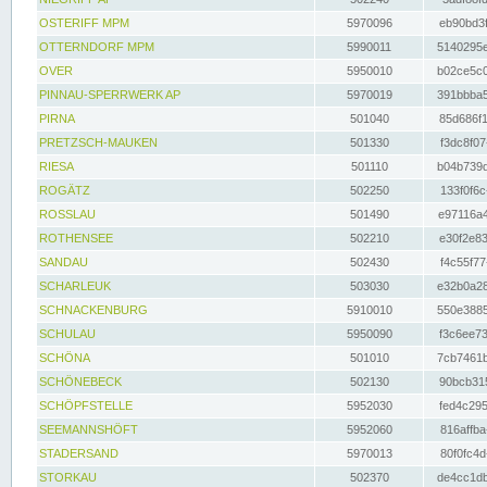
OSTERIFF MPM
5970096
eb90bd3f
OTTERNDORF MPM
5990011
5140295e
OVER
5950010
b02ce5c0
PINNAU-SPERRWERK AP
5970019
391bbba5
PIRNA
501040
85d686f1
PRETZSCH-MAUKEN
501330
f3dc8f07
RIESA
501110
b04b739d
ROGÄTZ
502250
133f0f6c
ROSSLAU
501490
e97116a4
ROTHENSEE
502210
e30f2e83
SANDAU
502430
f4c55f77
SCHARLEUK
503030
e32b0a28
SCHNACKENBURG
5910010
550e3885
SCHULAU
5950090
f3c6ee73
SCHÖNA
501010
7cb7461b
SCHÖNEBECK
502130
90bcb315
SCHÖPFSTELLE
5952030
fed4c295
SEEMANNSHÖFT
5952060
816affba
STADERSAND
5970013
80f0fc4d
STORKAU
502370
de4cc1db