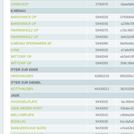
IJSSELKOP
2790070
bbaefa8e
ILMENAU
BARDOWICK OP
5940029
07830b68
BARDOWICK UP
5940030
a238b70f
FAHRENHOLZ OP
5940070
c33c3667
FAHRENHOLZ UP
5940060
bb62b28f
ILMENAU SPERRWERK AP
5940080
6b05e8dc
LÜNE
5940020
d7a8df36
WITTORF OP
5940049
eb3d4195
WITTORF UP
5940050
308c39b6
ITTER ZUR EDER
HERZHAUSEN
42800218
855205e7
ITTER ZUR DIEMEL
KOTTHAUSEN
44100013
36243256
JADE
HOOKSIELPLATE
9430020
fac30fe9
JADE-WESER-PORT
9430050
33bdec83
MELLUMPLATE
9420010
c8b9a2b6
SCHILLIG
9430030
b1cda5a0
WANGEROOGE NORD
9420030
c41d42b1