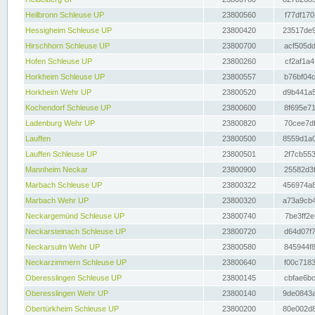
Heilbronn Schleuse UP
23800560
f77df170
Hessigheim Schleuse UP
23800420
23517de9
Hirschhorn Schleuse UP
23800700
acf505dd
Hofen Schleuse UP
23800260
cf2af1a4
Horkheim Schleuse UP
23800557
b76bf04c
Horkheim Wehr UP
23800520
d9b441a5
Kochendorf Schleuse UP
23800600
8f695e71
Ladenburg Wehr UP
23800820
70cee7df
Lauffen
23800500
8559d1a0
Lauffen Schleuse UP
23800501
2f7cb553
Mannheim Neckar
23800900
25582d3f
Marbach Schleuse UP
23800322
456974a8
Marbach Wehr UP
23800320
a73a9cb4
Neckargemünd Schleuse UP
23800740
7be3ff2e
Neckarsteinach Schleuse UP
23800720
d64d07f7
Neckarsulm Wehr UP
23800580
845944f8
Neckarzimmern Schleuse UP
23800640
f00c7183
Oberesslingen Schleuse UP
23800145
cbfae6bc
Oberesslingen Wehr UP
23800140
9de0843a
Obertürkheim Schleuse UP
23800200
80e002d8