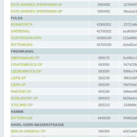
ESTE INNERES SPERRWERK AP
5950082
227b83f7
ESTE INNERES SPERRWERK BP
5950081
5fea1a12
FULDA
BONAFORTH
42900201
23721dfd
GREBENAU
42700202
acd63934
GUNTERSHAUSEN
42900100
213a585d
ROTENBURG
42700100
d1ba62a4
FINOWKANAL
EBERSWALDE OP
693170
3cd46cc7
GRAFENBRÜCK OP
693050
547422fb
LEESENBRÜCK OP
693030
f099ce74
LIEPE OP
693230
6f81b35f
LIEPE UP
693240
79d783d3
RAGÖSE OP
693190
b6bbe4f8
RUHLSDORF OP
693010
6629a4ca
STECHER OP
693210
516fbf8c
HAMME
RITTERHUDE
4940030
f49855d8
HAVEL-ODER-WASSERSTRASSE
BERLIN-SPANDAU OP
580300
e607a4b6