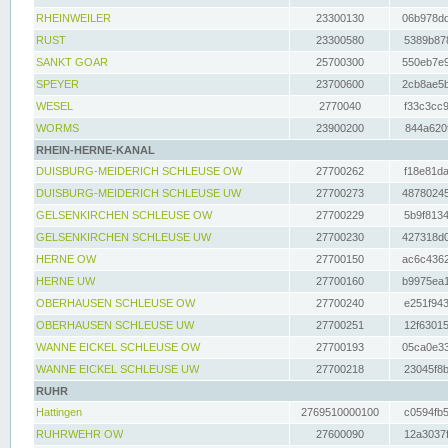
RHEINWEILER
23300130
06b978dd
RUST
23300580
5389b878
SANKT GOAR
25700300
550eb7e9
SPEYER
23700600
2cb8ae5b
WESEL
2770040
f33c3cc9
WORMS
23900200
844a620f
RHEIN-HERNE-KANAL
DUISBURG-MEIDERICH SCHLEUSE OW
27700262
f18e81da
DUISBURG-MEIDERICH SCHLEUSE UW
27700273
48780245
GELSENKIRCHEN SCHLEUSE OW
27700229
5b9f8134
GELSENKIRCHEN SCHLEUSE UW
27700230
427318d0
HERNE OW
27700150
ac6c4362
HERNE UW
27700160
b9975ea1
OBERHAUSEN SCHLEUSE OW
27700240
e251f943
OBERHAUSEN SCHLEUSE UW
27700251
12f63015
WANNE EICKEL SCHLEUSE OW
27700193
05ca0e33
WANNE EICKEL SCHLEUSE UW
27700218
23045f8b
RUHR
Hattingen
2769510000100
c0594fb5
RUHRWEHR OW
27600090
12a3037f