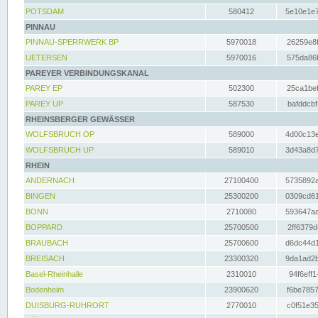
POTSDAM
580412
5e10e1e7
PINNAU
PINNAU-SPERRWERK BP
5970018
26259e8f
UETERSEN
5970016
575da86f
PAREYER VERBINDUNGSKANAL
PAREY EP
502300
25ca1bef
PAREY UP
587530
bafddcbf
RHEINSBERGER GEWÄSSER
WOLFSBRUCH OP
589000
4d00c13e
WOLFSBRUCH UP
589010
3d43a8d7
RHEIN
ANDERNACH
27100400
5735892a
BINGEN
25300200
0309cd61
BONN
2710080
593647aa
BOPPARD
25700500
2ff6379d
BRAUBACH
25700600
d6dc44d1
BREISACH
23300320
9da1ad2b
Basel-Rheinhalle
2310010
94f6eff1
Bodenheim
23900620
f6be7857
DUISBURG-RUHRORT
2770010
c0f51e35