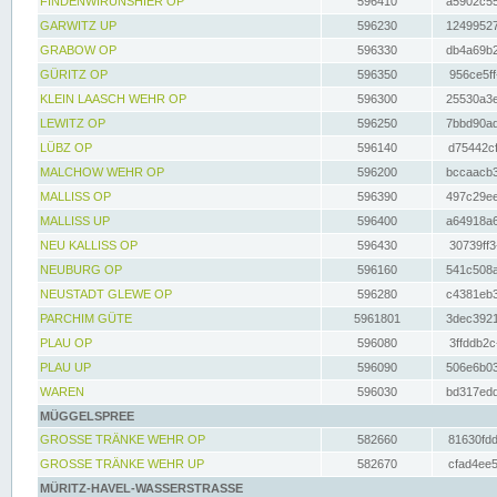
FINDENWIRUNSHIER OP
596410
a5902c55
GARWITZ UP
596230
12499527
GRABOW OP
596330
db4a69b2
GÜRITZ OP
596350
956ce5ff
KLEIN LAASCH WEHR OP
596300
25530a3e
LEWITZ OP
596250
7bbd90ad
LÜBZ OP
596140
d75442cf
MALCHOW WEHR OP
596200
bccaacb3
MALLISS OP
596390
497c29ee
MALLISS UP
596400
a64918a6
NEU KALLISS OP
596430
30739ff3
NEUBURG OP
596160
541c508a
NEUSTADT GLEWE OP
596280
c4381eb3
PARCHIM GÜTE
5961801
3dec3921
PLAU OP
596080
3ffddb2c
PLAU UP
596090
506e6b03
WAREN
596030
bd317edd
MÜGGELSPREE
GROSSE TRÄNKE WEHR OP
582660
81630fdd
GROSSE TRÄNKE WEHR UP
582670
cfad4ee5
MÜRITZ-HAVEL-WASSERSTRASSE