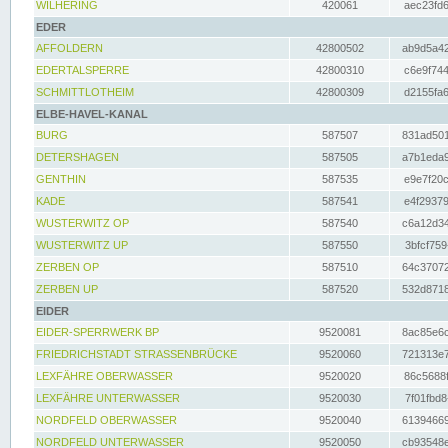
WILHERING
420061
aec23fd6
EDER
AFFOLDERN
42800502
ab9d5a42
EDERTALSPERRE
42800310
c6e9f744
SCHMITTLOTHEIM
42800309
d2155fa6
ELBE-HAVEL-KANAL
BURG
587507
831ad501
DETERSHAGEN
587505
a7b1eda9
GENTHIN
587535
e9e7f20c
KADE
587541
e4f29379
WUSTERWITZ OP
587540
c6a12d34
WUSTERWITZ UP
587550
3bfcf759
ZERBEN OP
587510
64c37072
ZERBEN UP
587520
532d8718
EIDER
EIDER-SPERRWERK BP
9520081
8ac85e6c
FRIEDRICHSTADT STRASSENBRÜCKE
9520060
721313e7
LEXFÄHRE OBERWASSER
9520020
86c5688f
LEXFÄHRE UNTERWASSER
9520030
7f01fbd8
NORDFELD OBERWASSER
9520040
61394669
NORDFELD UNTERWASSER
9520050
cb93548e