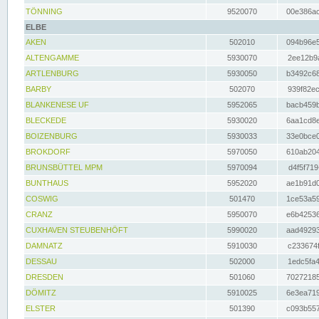
TÖNNING
9520070
00e386ac
ELBE
AKEN
502010
094b96e5
ALTENGAMME
5930070
2ee12b9a
ARTLENBURG
5930050
b3492c68
BARBY
502070
939f82ec
BLANKENESE UF
5952065
bacb459b
BLECKEDE
5930020
6aa1cd8e
BOIZENBURG
5930033
33e0bce0
BROKDORF
5970050
610ab204
BRUNSBÜTTEL MPM
5970094
d4f5f719
BUNTHAUS
5952020
ae1b91d0
COSWIG
501470
1ce53a59
CRANZ
5950070
e6b42536
CUXHAVEN STEUBENHÖFT
5990020
aad49293
DAMNATZ
5910030
c233674f
DESSAU
502000
1edc5fa4
DRESDEN
501060
70272185
DÖMITZ
5910025
6e3ea719
ELSTER
501390
c093b557