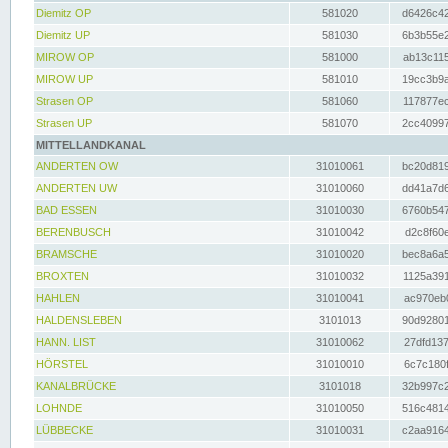
Diemitz OP
581020
d6426c42
Diemitz UP
581030
6b3b55e2
MIROW OP
581000
ab13c115
MIROW UP
581010
19cc3b9a
Strasen OP
581060
117877ec
Strasen UP
581070
2cc40997
MITTELLANDKANAL
ANDERTEN OW
31010061
bc20d819
ANDERTEN UW
31010060
dd41a7d6
BAD ESSEN
31010030
6760b547
BERENBUSCH
31010042
d2c8f60e
BRAMSCHE
31010020
bec8a6a5
BROXTEN
31010032
1125a391
HAHLEN
31010041
ac970eb0
HALDENSLEBEN
3101013
90d92801
HANN. LIST
31010062
27dfd137
HÖRSTEL
31010010
6c7c180f
KANALBRÜCKE
3101018
32b997c2
LOHNDE
31010050
516c4814
LÜBBECKE
31010031
c2aa9164