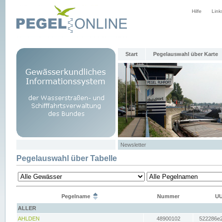
Hilfe
Link
Start
Pegelauswahl über Karte
Newsletter
Pegelauswahl über Tabelle
Pegelname
Nummer
UU
ALLER
AHLDEN
48900102
522286e2