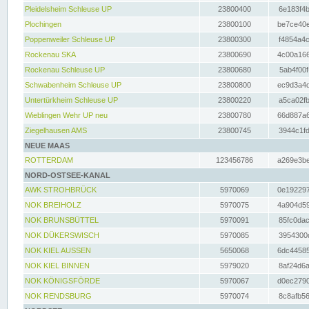
Pleidelsheim Schleuse UP
23800400
6e183f4b
Plochingen
23800100
be7ce40e
Poppenweiler Schleuse UP
23800300
f4854a4c
Rockenau SKA
23800690
4c00a166
Rockenau Schleuse UP
23800680
5ab4f00f
Schwabenheim Schleuse UP
23800800
ec9d3a4d
Untertürkheim Schleuse UP
23800220
a5ca02fb
Wieblingen Wehr UP neu
23800780
66d887a6
Ziegelhausen AMS
23800745
3944c1fd
NEUE MAAS
ROTTERDAM
123456786
a269e3be
NORD-OSTSEE-KANAL
AWK STROHBRÜCK
5970069
0e192297
NOK BREIHOLZ
5970075
4a904d59
NOK BRUNSBÜTTEL
5970091
85fc0dac
NOK DÜKERSWISCH
5970085
3954300d
NOK KIEL AUSSEN
5650068
6dc44585
NOK KIEL BINNEN
5979020
8af24d6a
NOK KÖNIGSFÖRDE
5970067
d0ec2790
NOK RENDSBURG
5970074
8c8afb56