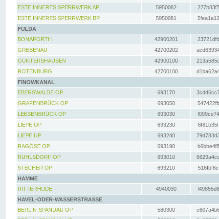
ESTE INNERES SPERRWERK AP
5950082
227b83f7
ESTE INNERES SPERRWERK BP
5950081
5fea1a12
FULDA
BONAFORTH
42900201
23721dfd
GREBENAU
42700202
acd63934
GUNTERSHAUSEN
42900100
213a585d
ROTENBURG
42700100
d1ba62a4
FINOWKANAL
EBERSWALDE OP
693170
3cd46cc7
GRAFENBRÜCK OP
693050
547422fb
LEESENBRÜCK OP
693030
f099ce74
LIEPE OP
693230
6f81b35f
LIEPE UP
693240
79d783d3
RAGÖSE OP
693190
b6bbe4f8
RUHLSDORF OP
693010
6629a4ca
STECHER OP
693210
516fbf8c
HAMME
RITTERHUDE
4940030
f49855d8
HAVEL-ODER-WASSERSTRASSE
BERLIN-SPANDAU OP
580300
e607a4b6