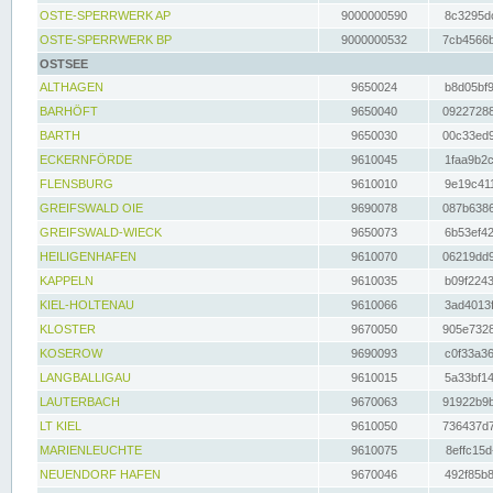
OSTE-SPERRWERK AP
9000000590
8c3295dc
OSTE-SPERRWERK BP
9000000532
7cb4566b
OSTSEE
ALTHAGEN
9650024
b8d05bf9
BARHÖFT
9650040
09227288
BARTH
9650030
00c33ed9
ECKERNFÖRDE
9610045
1faa9b2c
FLENSBURG
9610010
9e19c411
GREIFSWALD OIE
9690078
087b6386
GREIFSWALD-WIECK
9650073
6b53ef42
HEILIGENHAFEN
9610070
06219dd9
KAPPELN
9610035
b09f2243
KIEL-HOLTENAU
9610066
3ad4013f
KLOSTER
9670050
905e7328
KOSEROW
9690093
c0f33a36
LANGBALLIGAU
9610015
5a33bf14
LAUTERBACH
9670063
91922b9b
LT KIEL
9610050
736437d7
MARIENLEUCHTE
9610075
8effc15d
NEUENDORF HAFEN
9670046
492f85b8