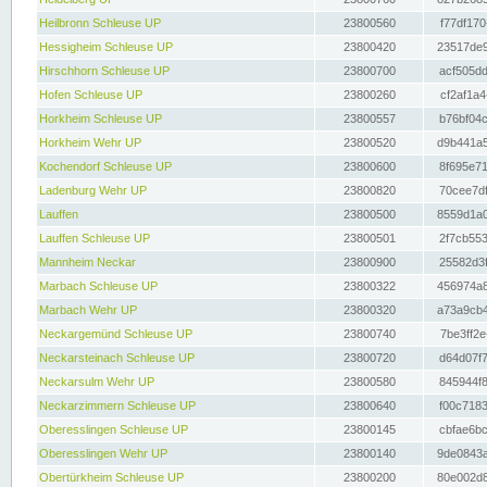
Heilbronn Schleuse UP
23800560
f77df170
Hessigheim Schleuse UP
23800420
23517de9
Hirschhorn Schleuse UP
23800700
acf505dd
Hofen Schleuse UP
23800260
cf2af1a4
Horkheim Schleuse UP
23800557
b76bf04c
Horkheim Wehr UP
23800520
d9b441a5
Kochendorf Schleuse UP
23800600
8f695e71
Ladenburg Wehr UP
23800820
70cee7df
Lauffen
23800500
8559d1a0
Lauffen Schleuse UP
23800501
2f7cb553
Mannheim Neckar
23800900
25582d3f
Marbach Schleuse UP
23800322
456974a8
Marbach Wehr UP
23800320
a73a9cb4
Neckargemünd Schleuse UP
23800740
7be3ff2e
Neckarsteinach Schleuse UP
23800720
d64d07f7
Neckarsulm Wehr UP
23800580
845944f8
Neckarzimmern Schleuse UP
23800640
f00c7183
Oberesslingen Schleuse UP
23800145
cbfae6bc
Oberesslingen Wehr UP
23800140
9de0843a
Obertürkheim Schleuse UP
23800200
80e002d8