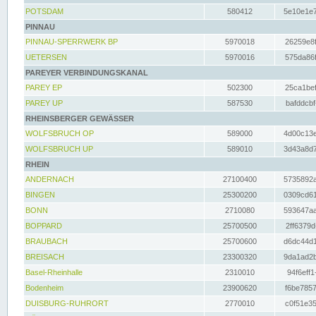
POTSDAM
580412
5e10e1e7
PINNAU
PINNAU-SPERRWERK BP
5970018
26259e8f
UETERSEN
5970016
575da86f
PAREYER VERBINDUNGSKANAL
PAREY EP
502300
25ca1bef
PAREY UP
587530
bafddcbf
RHEINSBERGER GEWÄSSER
WOLFSBRUCH OP
589000
4d00c13e
WOLFSBRUCH UP
589010
3d43a8d7
RHEIN
ANDERNACH
27100400
5735892a
BINGEN
25300200
0309cd61
BONN
2710080
593647aa
BOPPARD
25700500
2ff6379d
BRAUBACH
25700600
d6dc44d1
BREISACH
23300320
9da1ad2b
Basel-Rheinhalle
2310010
94f6eff1
Bodenheim
23900620
f6be7857
DUISBURG-RUHRORT
2770010
c0f51e35