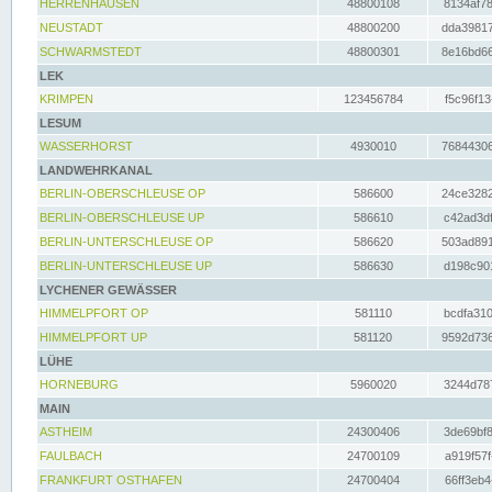
HERRENHAUSEN
48800108
8134af78
NEUSTADT
48800200
dda39817
SCHWARMSTEDT
48800301
8e16bd66
LEK
KRIMPEN
123456784
f5c96f13
LESUM
WASSERHORST
4930010
76844306
LANDWEHRKANAL
BERLIN-OBERSCHLEUSE OP
586600
24ce3282
BERLIN-OBERSCHLEUSE UP
586610
c42ad3df
BERLIN-UNTERSCHLEUSE OP
586620
503ad891
BERLIN-UNTERSCHLEUSE UP
586630
d198c901
LYCHENER GEWÄSSER
HIMMELPFORT OP
581110
bcdfa310
HIMMELPFORT UP
581120
9592d736
LÜHE
HORNEBURG
5960020
3244d787
MAIN
ASTHEIM
24300406
3de69bf8
FAULBACH
24700109
a919f57f
FRANKFURT OSTHAFEN
24700404
66ff3eb4