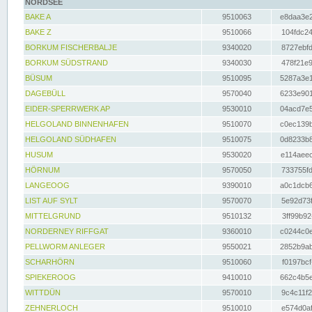
NORDSEE
BAKE A
9510063
e8daa3e2
BAKE Z
9510066
104fdc24
BORKUM FISCHERBALJE
9340020
8727ebfd
BORKUM SÜDSTRAND
9340030
478f21e9
BÜSUM
9510095
5287a3e1
DAGEBÜLL
9570040
6233e901
EIDER-SPERRWERK AP
9530010
04acd7e5
HELGOLAND BINNENHAFEN
9510070
c0ec139b
HELGOLAND SÜDHAFEN
9510075
0d8233b8
HUSUM
9530020
e114aeec
HÖRNUM
9570050
733755fd
LANGEOOG
9390010
a0c1dcb6
LIST AUF SYLT
9570070
5e92d73f
MITTELGRUND
9510132
3ff99b92
NORDERNEY RIFFGAT
9360010
c0244c0e
PELLWORM ANLEGER
9550021
2852b9ab
SCHARHÖRN
9510060
f0197bcf
SPIEKEROOG
9410010
662c4b5e
WITTDÜN
9570010
9c4c11f2
ZEHNERLOCH
9510010
e574d0af