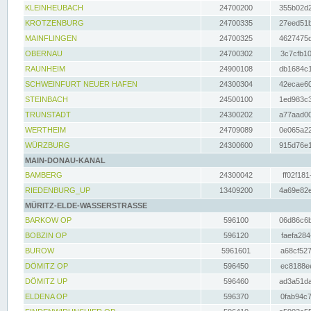
KLEINHEUBACH
24700200
355b02d2
KROTZENBURG
24700335
27eed51b
MAINFLINGEN
24700325
4627475d
OBERNAU
24700302
3c7cfb10
RAUNHEIM
24900108
db1684c1
SCHWEINFURT NEUER HAFEN
24300304
42ecae60
STEINBACH
24500100
1ed983c3
TRUNSTADT
24300202
a77aad00
WERTHEIM
24709089
0e065a22
WÜRZBURG
24300600
915d76e1
MAIN-DONAU-KANAL
BAMBERG
24300042
ff02f181
RIEDENBURG_UP
13409200
4a69e82e
MÜRITZ-ELDE-WASSERSTRASSE
BARKOW OP
596100
06d86c6b
BOBZIN OP
596120
faefa284
BUROW
5961601
a68cf527
DÖMITZ OP
596450
ec8188ee
DÖMITZ UP
596460
ad3a51da
ELDENA OP
596370
0fab94c7