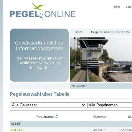
Hilfe
Link
Start
Pegelauswahl über Karte
Newsletter
Pegelauswahl über Tabelle
Pegelname
Nummer
UU
ALLER
AHLDEN
48900102
522286e2