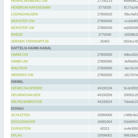
HENRICHENBURG UW
27700133
e6b68bc2
HERBRUM HAFENDAMM
3770030
8177a148
LÜDINGHAUSEN
27800020
f5bc4a51
MÜNSTER OW
27800040
ccd3e8f1
MÜNSTER UW
27800030
ed260406
RHEDE
3770040
16508b11
VERSEN TRENNSPITZE
25463
0024cc40
DATTELN-HAMM-KANAL
HAMM OW
27800060
4dbce62d
HAMM UW
27800080
4ef9dd9c
WALTROP
27800090
facc5c16
WERRIES OW
27800050
d31767ef
DIEMEL
DIEMELTALSPERRE
44100104
5cdc6555
HELMINGHAUSEN
44100206
33092c28
WILHELMSBRÜCKE
44100024
7deedc21
DONAU
ACHLEITEN
10094006
c389c9e2
DEGGENDORF
10081004
53d40547
DÜRNSTEIN
42012
ce4e3050
ERLAU
10096001
99619dc5