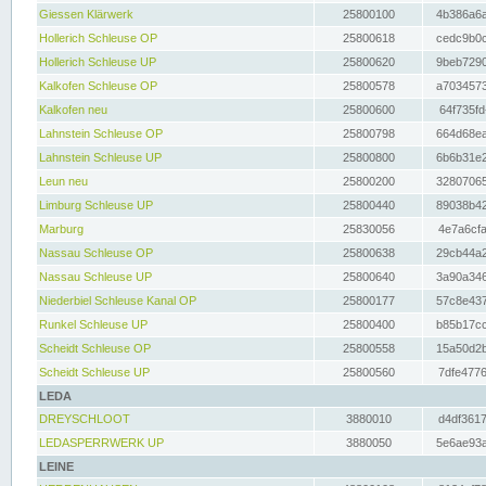
Giessen Klärwerk
25800100
4b386a6a
Hollerich Schleuse OP
25800618
cedc9b0c
Hollerich Schleuse UP
25800620
9beb7290
Kalkofen Schleuse OP
25800578
a7034573
Kalkofen neu
25800600
64f735fd
Lahnstein Schleuse OP
25800798
664d68ea
Lahnstein Schleuse UP
25800800
6b6b31e2
Leun neu
25800200
32807065
Limburg Schleuse UP
25800440
89038b42
Marburg
25830056
4e7a6cfa
Nassau Schleuse OP
25800638
29cb44a2
Nassau Schleuse UP
25800640
3a90a346
Niederbiel Schleuse Kanal OP
25800177
57c8e437
Runkel Schleuse UP
25800400
b85b17cc
Scheidt Schleuse OP
25800558
15a50d2b
Scheidt Schleuse UP
25800560
7dfe4776
LEDA
DREYSCHLOOT
3880010
d4df3617
LEDASPERRWERK UP
3880050
5e6ae93a
LEINE