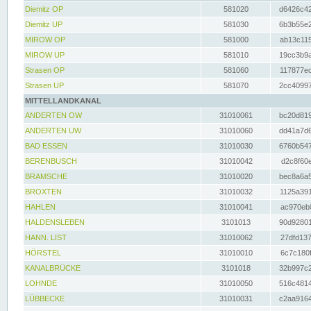
Diemitz OP
581020
d6426c42
Diemitz UP
581030
6b3b55e2
MIROW OP
581000
ab13c115
MIROW UP
581010
19cc3b9a
Strasen OP
581060
117877ec
Strasen UP
581070
2cc40997
MITTELLANDKANAL
ANDERTEN OW
31010061
bc20d819
ANDERTEN UW
31010060
dd41a7d6
BAD ESSEN
31010030
6760b547
BERENBUSCH
31010042
d2c8f60e
BRAMSCHE
31010020
bec8a6a5
BROXTEN
31010032
1125a391
HAHLEN
31010041
ac970eb0
HALDENSLEBEN
3101013
90d92801
HANN. LIST
31010062
27dfd137
HÖRSTEL
31010010
6c7c180f
KANALBRÜCKE
3101018
32b997c2
LOHNDE
31010050
516c4814
LÜBBECKE
31010031
c2aa9164