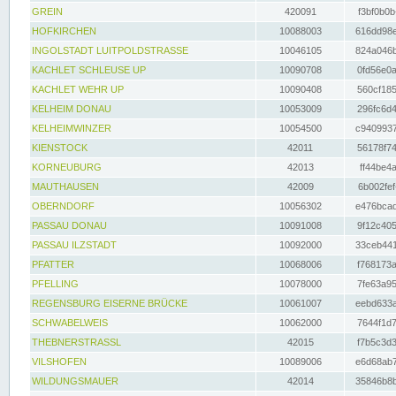
GREIN
420091
f3bf0b0b
HOFKIRCHEN
10088003
616dd98e
INGOLSTADT LUITPOLDSTRASSE
10046105
824a046b
KACHLET SCHLEUSE UP
10090708
0fd56e0a
KACHLET WEHR UP
10090408
560cf185
KELHEIM DONAU
10053009
296fc6d4
KELHEIMWINZER
10054500
c9409937
KIENSTOCK
42011
56178f74
KORNEUBURG
42013
ff44be4a
MAUTHAUSEN
42009
6b002fef
OBERNDORF
10056302
e476bcad
PASSAU DONAU
10091008
9f12c405
PASSAU ILZSTADT
10092000
33ceb441
PFATTER
10068006
f768173a
PFELLING
10078000
7fe63a95
REGENSBURG EISERNE BRÜCKE
10061007
eebd633a
SCHWABELWEIS
10062000
7644f1d7
THEBNERSTRASSL
42015
f7b5c3d3
VILSHOFEN
10089006
e6d68ab7
WILDUNGSMAUER
42014
35846b8b