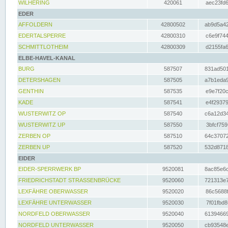
WILHERING
420061
aec23fd6
EDER
AFFOLDERN
42800502
ab9d5a42
EDERTALSPERRE
42800310
c6e9f744
SCHMITTLOTHEIM
42800309
d2155fa6
ELBE-HAVEL-KANAL
BURG
587507
831ad501
DETERSHAGEN
587505
a7b1eda9
GENTHIN
587535
e9e7f20c
KADE
587541
e4f29379
WUSTERWITZ OP
587540
c6a12d34
WUSTERWITZ UP
587550
3bfcf759
ZERBEN OP
587510
64c37072
ZERBEN UP
587520
532d8718
EIDER
EIDER-SPERRWERK BP
9520081
8ac85e6c
FRIEDRICHSTADT STRASSENBRÜCKE
9520060
721313e7
LEXFÄHRE OBERWASSER
9520020
86c5688f
LEXFÄHRE UNTERWASSER
9520030
7f01fbd8
NORDFELD OBERWASSER
9520040
61394669
NORDFELD UNTERWASSER
9520050
cb93548e