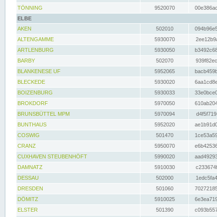
TÖNNING
9520070
00e386ac
ELBE
AKEN
502010
094b96e5
ALTENGAMME
5930070
2ee12b9a
ARTLENBURG
5930050
b3492c68
BARBY
502070
939f82ec
BLANKENESE UF
5952065
bacb459b
BLECKEDE
5930020
6aa1cd8e
BOIZENBURG
5930033
33e0bce0
BROKDORF
5970050
610ab204
BRUNSBÜTTEL MPM
5970094
d4f5f719
BUNTHAUS
5952020
ae1b91d0
COSWIG
501470
1ce53a59
CRANZ
5950070
e6b42536
CUXHAVEN STEUBENHÖFT
5990020
aad49293
DAMNATZ
5910030
c233674f
DESSAU
502000
1edc5fa4
DRESDEN
501060
70272185
DÖMITZ
5910025
6e3ea719
ELSTER
501390
c093b557