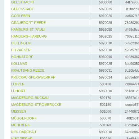
GEESTHACHT
5930060
44f7e955
GLÜCKSTADT
5970035
1f1bbed7
GORLEBEN
5910020
ac507f42
GRAUERORT REEDE
5970026
7398029b
HAMBURG ST. PAULI
5952050
d488c5cc
HAMBURG-HARBURG
5952025
706e5110
HETLINGEN
5970010
599c23b1
HITZACKER
5920010
a26e57c9
HOHNSTORF
5930040
d9289367
KOLLMAR
5970025
3ed90357
KRAUTSAND REEDE
5970031
8c20b4dc
KRÜCKAU-SPERRWERK AP
5970024
a653eb04
LENZEN
503120
c80a4f21
LÜHORT
5960010
8d18d129
MAGDEBURG-BUCKAU
502170
b8567c1e
MAGDEBURG-STROMBRÜCKE
502180
ccccb57f
MEISSEN
501080
24440872
MÜGGENDORF
503070
48f2661f
MÜHLBERG
501160
16b9b4e7
NEU DARCHAU
5930010
67d6e882
NIEGRIPP AP
502240
3adf88fd