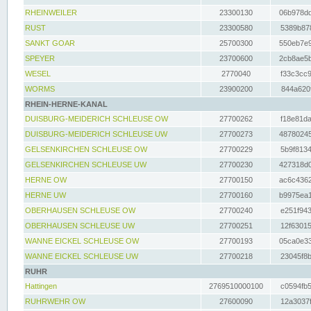
RHEINWEILER
23300130
06b978dd
RUST
23300580
5389b878
SANKT GOAR
25700300
550eb7e9
SPEYER
23700600
2cb8ae5b
WESEL
2770040
f33c3cc9
WORMS
23900200
844a620f
RHEIN-HERNE-KANAL
DUISBURG-MEIDERICH SCHLEUSE OW
27700262
f18e81da
DUISBURG-MEIDERICH SCHLEUSE UW
27700273
48780245
GELSENKIRCHEN SCHLEUSE OW
27700229
5b9f8134
GELSENKIRCHEN SCHLEUSE UW
27700230
427318d0
HERNE OW
27700150
ac6c4362
HERNE UW
27700160
b9975ea1
OBERHAUSEN SCHLEUSE OW
27700240
e251f943
OBERHAUSEN SCHLEUSE UW
27700251
12f63015
WANNE EICKEL SCHLEUSE OW
27700193
05ca0e33
WANNE EICKEL SCHLEUSE UW
27700218
23045f8b
RUHR
Hattingen
2769510000100
c0594fb5
RUHRWEHR OW
27600090
12a3037f