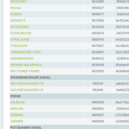
NEUSTADT
9610080
3f0b6b74
Prerow
9650027
7d50c68c
RUDEN
9690077
1fa822e6
SASSNITZ
9670065
9e7b2a4d
SCHLESWIG
9610040
09370c05
STAHLBRODE
9650070
340707f4
STRALSUND
9650043
b9163121
THIESSOW
9670067
d1c9bb3c
TIMMENDORF POEL
9630007
d22c341b
WARNEMÜNDE
9640015
220ff4c6
WISMAR-BAUMHAUS
9630008
95a0ab45
WITTOWER FÄHRE
9670055
4b348b56
ORANIENBURGER KANAL
SACHSENHAUSEN OP
580240
adbd3144
SACHSENHAUSEN UP
581840
0a6fe221
PEENE
AALBUDE
9660009
8ba772ed
ANKLAM
9660001
22fd01e0
DEMMIN
9660007
b7e238e8
JARMEN
9660005
a3328262
POTSDAMER HAVEL