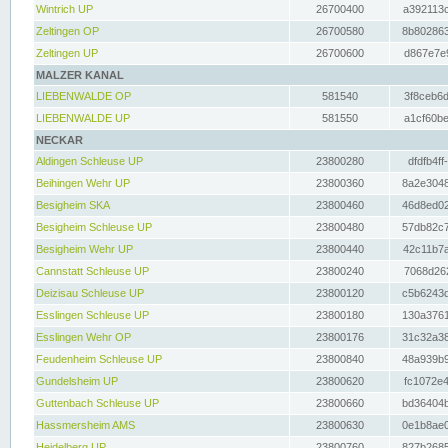
Wintrich UP
26700400
a392113c
Zeltingen OP
26700580
8b802863
Zeltingen UP
26700600
d867e7e9
MALZER KANAL
LIEBENWALDE OP
581540
3f8ceb6d
LIEBENWALDE UP
581550
a1cf60be
NECKAR
Aldingen Schleuse UP
23800280
dfdfb4ff
Beihingen Wehr UP
23800360
8a2e3048
Besigheim SKA
23800460
46d8ed02
Besigheim Schleuse UP
23800480
57db82c7
Besigheim Wehr UP
23800440
42c11b7a
Cannstatt Schleuse UP
23800240
7068d262
Deizisau Schleuse UP
23800120
c5b6243d
Esslingen Schleuse UP
23800180
130a3761
Esslingen Wehr OP
23800176
31c32a38
Feudenheim Schleuse UP
23800840
48a939b9
Gundelsheim UP
23800620
fc1072e4
Guttenbach Schleuse UP
23800660
bd36404b
Hassmersheim AMS
23800630
0e1b8ae0
Heidelberg UP
23800760
827b2685