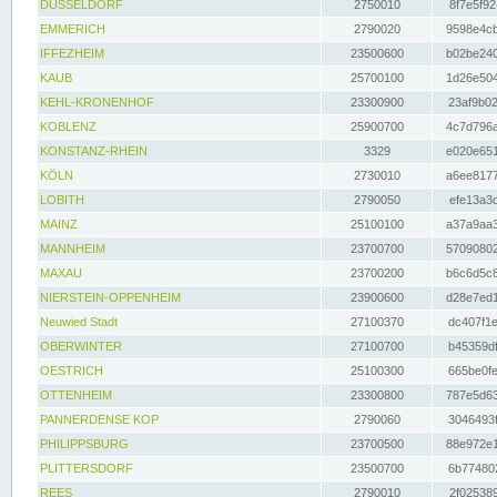
DÜSSELDORF
2750010
8f7e5f92
EMMERICH
2790020
9598e4cb
IFFEZHEIM
23500600
b02be240
KAUB
25700100
1d26e504
KEHL-KRONENHOF
23300900
23af9b02
KOBLENZ
25900700
4c7d796a
KONSTANZ-RHEIN
3329
e020e651
KÖLN
2730010
a6ee8177
LOBITH
2790050
efe13a3d
MAINZ
25100100
a37a9aa3
MANNHEIM
23700700
57090802
MAXAU
23700200
b6c6d5c8
NIERSTEIN-OPPENHEIM
23900600
d28e7ed1
Neuwied Stadt
27100370
dc407f1e
OBERWINTER
27100700
b45359df
OESTRICH
25100300
665be0fe
OTTENHEIM
23300800
787e5d63
PANNERDENSE KOP
2790060
3046493f
PHILIPPSBURG
23700500
88e972e1
PLITTERSDORF
23500700
6b774802
REES
2790010
2f025389