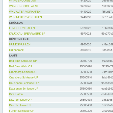
WANGEROOGE OST
9420020
26656fda
WANGEROOGE WEST
9420040
70039212
WHV ALTER VORHAFEN
9440020
f85bd17b
WHV NEUER VORHAFEN
9440030
f77317d9
KRÜCKAU
ELMSHORN HAFEN
5970022
136febf6
KRÜCKAU-SPERRWERK BP
5970023
53c277c3
KÜSTENKANAL
HUNDSMÜHLEN
4960020
cf6ac249
Hilkenbrook
3800010
58ccd6f0
LAHN
Bad Ems Schleuse UP
25800700
c005afb9
Bad Ems Wehr OP
25800690
f2295e77
Cramberg Schleuse OP
25800538
24fe419b
Cramberg Schleuse UP
25800540
3abb36d1
Dausenau Schleuse OP
25800678
9ceb358c
Dausenau Schleuse UP
25800680
eae91991
Diez Hafen
25800500
eadedeb6
Diez Schleuse OP
25800478
ea62ec5f
Diez Schleuse UP
25800480
31750a0f
Fürfurt Schleuse UP
25800300
34af0fca