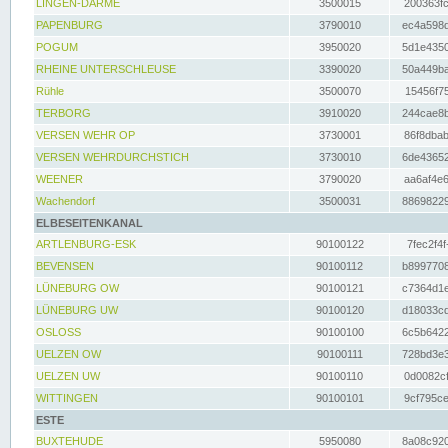
LINGEN-DARME
3500015
200363fc
PAPENBURG
3790010
ec4a598d
POGUM
3950020
5d1e4350
RHEINE UNTERSCHLEUSE
3390020
50a449ba
Rühle
3500070
15456f75
TERBORG
3910020
244cae8b
VERSEN WEHR OP
3730001
86f8dbab
VERSEN WEHRDURCHSTICH
3730010
6de43652
WEENER
3790020
aa6af4e6
Wachendorf
3500031
88698229
ELBESEITENKANAL
ARTLENBURG-ESK
90100122
7fec2f4f
BEVENSEN
90100112
b8997708
LÜNEBURG OW
90100121
c7364d1e
LÜNEBURG UW
90100120
d18033cd
OSLOSS
90100100
6c5b6422
UELZEN OW
90100111
728bd3e3
UELZEN UW
90100110
0d0082cf
WITTINGEN
90100101
9cf795ce
ESTE
BUXTEHUDE
5950080
8a08c920