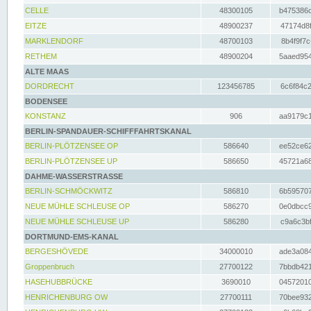
CELLE
48300105
b475386c
EITZE
48900237
47174d8f
MARKLENDORF
48700103
8b4f9f7c
RETHEM
48900204
5aaed954
ALTE MAAS
DORDRECHT
123456785
6c6f84c2
BODENSEE
KONSTANZ
906
aa9179c1
BERLIN-SPANDAUER-SCHIFFFAHRTSKANAL
BERLIN-PLÖTZENSEE OP
586640
ee52ce62
BERLIN-PLÖTZENSEE UP
586650
45721a68
DAHME-WASSERSTRASSE
BERLIN-SCHMÖCKWITZ
586810
6b595707
NEUE MÜHLE SCHLEUSE OP
586270
0e0dbcc9
NEUE MÜHLE SCHLEUSE UP
586280
c9a6c3bf
DORTMUND-EMS-KANAL
BERGESHÖVEDE
34000010
ade3a084
Groppenbruch
27700122
7bbdb421
HASEHUBBRÜCKE
3690010
04572010
HENRICHENBURG OW
27700111
70bee932