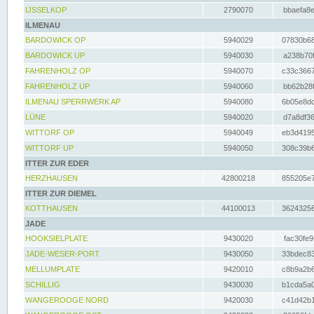
IJSSELKOP
2790070
bbaefa8e
ILMENAU
BARDOWICK OP
5940029
07830b68
BARDOWICK UP
5940030
a238b70f
FAHRENHOLZ OP
5940070
c33c3667
FAHRENHOLZ UP
5940060
bb62b28f
ILMENAU SPERRWERK AP
5940080
6b05e8dc
LÜNE
5940020
d7a8df36
WITTORF OP
5940049
eb3d4195
WITTORF UP
5940050
308c39b6
ITTER ZUR EDER
HERZHAUSEN
42800218
855205e7
ITTER ZUR DIEMEL
KOTTHAUSEN
44100013
36243256
JADE
HOOKSIELPLATE
9430020
fac30fe9
JADE-WESER-PORT
9430050
33bdec83
MELLUMPLATE
9420010
c8b9a2b6
SCHILLIG
9430030
b1cda5a0
WANGEROOGE NORD
9420030
c41d42b1