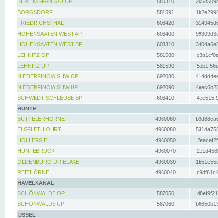
BERLIN-SPANDAU UP
580310
2c68509c
BORGSDORF
581591
1b2e2996
FRIEDRICHSTHAL
603420
314945d6
HOHENSAATEN WEST AP
603400
99309d3e
HOHENSAATEN WEST BP
603310
3404a6e5
LEHNITZ OP
581580
c8a1cf0a
LEHNITZ UP
581590
5bb1f56d
NIEDERFINOW SHW OP
692080
414dd4ee
NIEDERFINOW SHW UP
692090
4eec6b25
SCHWEDT SCHLEUSE BP
603410
4ee515f9
HUNTE
BUTTELERHÖRNE
4960060
b3d88ca6
ELSFLETH OHRT
4960080
531da758
HOLLERSIEL
4960050
2eacef2f
HUNTEBRÜCK
4960070
2e1d458b
OLDENBURG-DRIELAKE
4960030
1b51e55e
REITHÖRNE
4960040
c9df61c4
HAVELKANAL
SCHÖNWALDE OP
587050
d8ef9f21
SCHÖNWALDE UP
587060
b6650b13
IJSSEL