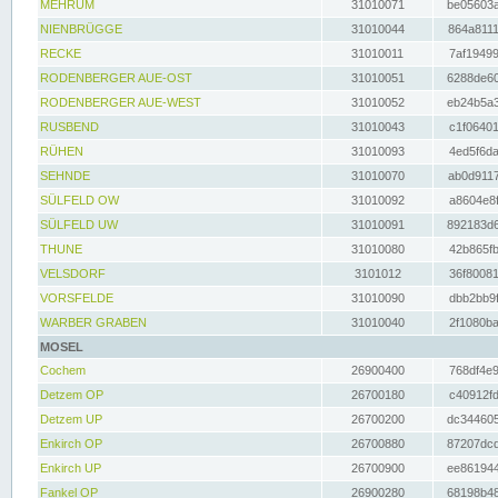
MEHRUM
31010071
be05603a
NIENBRÜGGE
31010044
864a8111
RECKE
31010011
7af19499
RODENBERGER AUE-OST
31010051
6288de60
RODENBERGER AUE-WEST
31010052
eb24b5a3
RUSBEND
31010043
c1f06401
RÜHEN
31010093
4ed5f6da
SEHNDE
31010070
ab0d9117
SÜLFELD OW
31010092
a8604e8f
SÜLFELD UW
31010091
892183d6
THUNE
31010080
42b865fb
VELSDORF
3101012
36f80081
VORSFELDE
31010090
dbb2bb9f
WARBER GRABEN
31010040
2f1080ba
MOSEL
Cochem
26900400
768df4e9
Detzem OP
26700180
c40912fd
Detzem UP
26700200
dc344605
Enkirch OP
26700880
87207dcd
Enkirch UP
26700900
ee861944
Fankel OP
26900280
68198b48