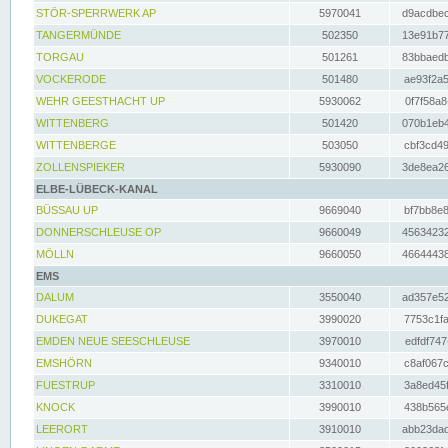
STÖR-SPERRWERK AP
5970041
d9acdbec
TANGERMÜNDE
502350
13e91b77
TORGAU
501261
83bbaedb
VOCKERODE
501480
ae93f2a5
WEHR GEESTHACHT UP
5930062
0f7f58a8
WITTENBERG
501420
070b1eb4
WITTENBERGE
503050
cbf3cd49
ZOLLENSPIEKER
5930090
3de8ea26
ELBE-LÜBECK-KANAL
BÜSSAU UP
9669040
bf7bb8e8
DONNERSCHLEUSE OP
9660049
45634232
MÖLLN
9660050
46644438
EMS
DALUM
3550040
ad357e52
DUKEGAT
3990020
7753c1fa
EMDEN NEUE SEESCHLEUSE
3970010
edfdf747
EMSHÖRN
9340010
c8af067c
FUESTRUP
3310010
3a8ed45f
KNOCK
3990010
438b565e
LEERORT
3910010
abb23dad