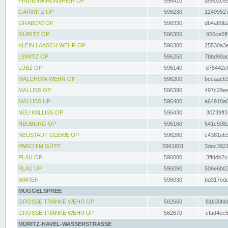
FINDENWIRUNSHIER OP
596410
a5902c55
GARWITZ UP
596230
12499527
GRABOW OP
596330
db4a69b2
GÜRITZ OP
596350
956ce5ff
KLEIN LAASCH WEHR OP
596300
25530a3e
LEWITZ OP
596250
7bbd90ad
LÜBZ OP
596140
d75442cf
MALCHOW WEHR OP
596200
bccaacb3
MALLISS OP
596390
497c29ee
MALLISS UP
596400
a64918a6
NEU KALLISS OP
596430
30739ff3
NEUBURG OP
596160
541c508a
NEUSTADT GLEWE OP
596280
c4381eb3
PARCHIM GÜTE
5961801
3dec3921
PLAU OP
596080
3ffddb2c
PLAU UP
596090
506e6b03
WAREN
596030
bd317edd
MÜGGELSPREE
GROSSE TRÄNKE WEHR OP
582660
81630fdd
GROSSE TRÄNKE WEHR UP
582670
cfad4ee5
MÜRITZ-HAVEL-WASSERSTRASSE