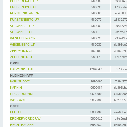
BREDEREICHE OP
580080
308f5979
BREDEREICHE UP
580090
470acd2a
FÜRSTENBERG OP
580060
2c95f83d
FÜRSTENBERG UP
580070
a5830277
VOßWINKEL OP
580000
09b422f7
VOßWINKEL UP
580010
2bcef51a
WESENBERG OP
580020
7909d3f7
WESENBERG UP
580030
da3b5de9
ZEHDENICK OP
580160
a9b8e24c
ZEHDENICK UP
580170
721d7dbf
ORKE
DALWIGKSTHAL
42840453
f0f78cc4
KLEINES HAFF
KARLSHAGEN
9690085
f53bb77f
KARNIN
9690084
da893bbd
UECKERMÜNDE
9690088
c1588dcc
WOLGAST
9650080
b327e35c
OSTE
BELUM
5980060
a9e93be0
BREMERVÖRDE UW
5980010
cf8a3ea2
HECHTHAUSEN
5980030
e5e02890