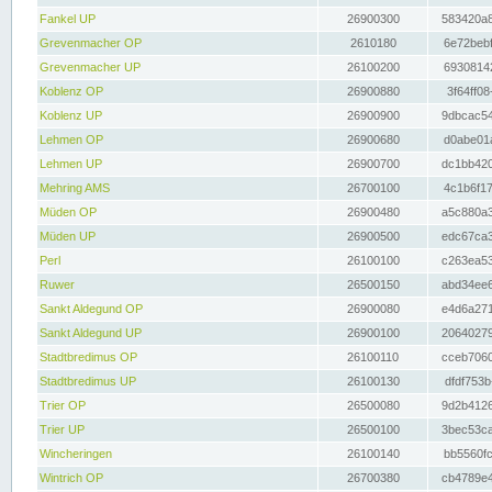
Fankel UP
26900300
583420a8
Grevenmacher OP
2610180
6e72bebf
Grevenmacher UP
26100200
69308142
Koblenz OP
26900880
3f64ff08
Koblenz UP
26900900
9dbcac54
Lehmen OP
26900680
d0abe01a
Lehmen UP
26900700
dc1bb420
Mehring AMS
26700100
4c1b6f17
Müden OP
26900480
a5c880a3
Müden UP
26900500
edc67ca3
Perl
26100100
c263ea53
Ruwer
26500150
abd34ee6
Sankt Aldegund OP
26900080
e4d6a271
Sankt Aldegund UP
26900100
20640279
Stadtbredimus OP
26100110
cceb7060
Stadtbredimus UP
26100130
dfdf753b
Trier OP
26500080
9d2b4126
Trier UP
26500100
3bec53ca
Wincheringen
26100140
bb5560fc
Wintrich OP
26700380
cb4789e4