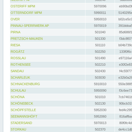
OSTERIFF MPM
5970096
eb90bd3f
OTTERNDORF MPM
5990011
5140295e
OVER
5950010
b02ce5c0
PINNAU-SPERRWERK AP
5970019
391bbba5
PIRNA
501040
85d686f1
PRETZSCH-MAUKEN
501330
f3dc8f07
RIESA
501110
b04b739d
ROGÄTZ
502250
133f0f6c
ROSSLAU
501490
e97116a4
ROTHENSEE
502210
e30f2e83
SANDAU
502430
f4c55f77
SCHARLEUK
503030
e32b0a28
SCHNACKENBURG
5910010
550e3885
SCHULAU
5950090
f3c6ee73
SCHÖNA
501010
7cb7461b
SCHÖNEBECK
502130
90bcb315
SCHÖPFSTELLE
5952030
fed4c295
SEEMANNSHÖFT
5952060
816affba
STADERSAND
5970013
80f0fc4d
STORKAU
502370
de4cc1db