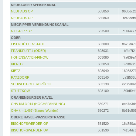
NEUHAUSER SPEISEKANAL
NEUHAUS OP
585850
963bdc26
NEUHAUS UP
585860
bf48cefd
NIEGRIPPER VERBINDUNGSKANAL
NIEGRIPP BP
587500
e506460f
ODER
EISENHÜTTENSTADT
603000
8675aa70
FRANKFURT1 (ODER)
603031
bffdf7f2
HOHENSAATEN-FINOW
603080
f7a639a4
KIENITZ
603050
6298a8f9
KIETZ
603040
16258271
RATZDORF
603140
ca3f535b
SCHWEDT-ODERBRÜCKE
603130
e28babaa
STÜTZKOW
603100
30bff0df
ORANIENBURGER HAVEL
OHV KM 3.014 (HOCHSPANNUNG)
580271
eea7e3dc
OHv km 1.467 (Blaues Wunder)
580272
8b51c505
OBERE HAVEL-WASSERSTRASSE
BISCHOFSWERDER OP
581520
16a780aa
BISCHOFSWERDER UP
581530
74134dc6