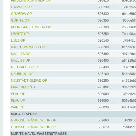
FINDENWIRUNSHIER OP
596410
a5902c55
GARWITZ UP
596230
12499527
GRABOW OP
596330
db4a69b2
GÜRITZ OP
596350
956ce5ff
KLEIN LAASCH WEHR OP
596300
25530a3e
LEWITZ OP
596250
7bbd90ad
LÜBZ OP
596140
d75442cf
MALCHOW WEHR OP
596200
bccaacb3
MALLISS OP
596390
497c29ee
MALLISS UP
596400
a64918a6
NEU KALLISS OP
596430
30739ff3
NEUBURG OP
596160
541c508a
NEUSTADT GLEWE OP
596280
c4381eb3
PARCHIM GÜTE
5961801
3dec3921
PLAU OP
596080
3ffddb2c
PLAU UP
596090
506e6b03
WAREN
596030
bd317edd
MÜGGELSPREE
GROSSE TRÄNKE WEHR OP
582660
81630fdd
GROSSE TRÄNKE WEHR UP
582670
cfad4ee5
MÜRITZ-HAVEL-WASSERSTRASSE