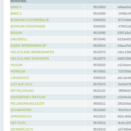
NORDSEE
BAKE A
9510063
e8daa3e2
BAKE Z
9510066
104fdc24
BORKUM FISCHERBALJE
9340020
8727ebfd
BORKUM SÜDSTRAND
9340030
478f21e9
BÜSUM
9510095
5287a3e1
DAGEBÜLL
9570040
6233e901
EIDER-SPERRWERK AP
9530010
04acd7e5
HELGOLAND BINNENHAFEN
9510070
c0ec139b
HELGOLAND SÜDHAFEN
9510075
0d8233b8
HUSUM
9530020
e114aeec
HÖRNUM
9570050
733755fd
LANGEOOG
9390010
a0c1dcb6
LIST AUF SYLT
9570070
5e92d73f
MITTELGRUND
9510132
3ff99b92
NORDERNEY RIFFGAT
9360010
c0244c0e
PELLWORM ANLEGER
9550021
2852b9ab
SCHARHÖRN
9510060
f0197bcf
SPIEKEROOG
9410010
662c4b5e
WITTDÜN
9570010
9c4c11f2
ZEHNERLOCH
9510010
e574d0af