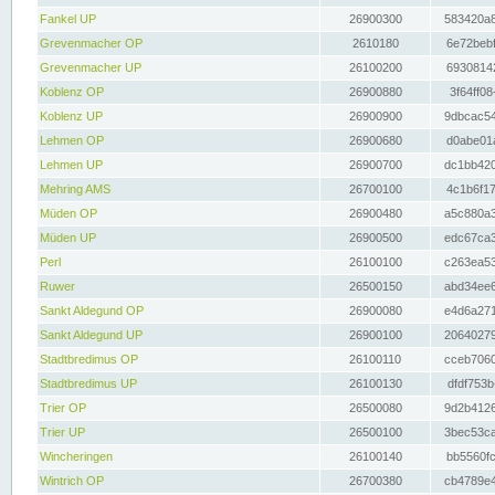
Fankel UP
26900300
583420a8
Grevenmacher OP
2610180
6e72bebf
Grevenmacher UP
26100200
69308142
Koblenz OP
26900880
3f64ff08
Koblenz UP
26900900
9dbcac54
Lehmen OP
26900680
d0abe01a
Lehmen UP
26900700
dc1bb420
Mehring AMS
26700100
4c1b6f17
Müden OP
26900480
a5c880a3
Müden UP
26900500
edc67ca3
Perl
26100100
c263ea53
Ruwer
26500150
abd34ee6
Sankt Aldegund OP
26900080
e4d6a271
Sankt Aldegund UP
26900100
20640279
Stadtbredimus OP
26100110
cceb7060
Stadtbredimus UP
26100130
dfdf753b
Trier OP
26500080
9d2b4126
Trier UP
26500100
3bec53ca
Wincheringen
26100140
bb5560fc
Wintrich OP
26700380
cb4789e4