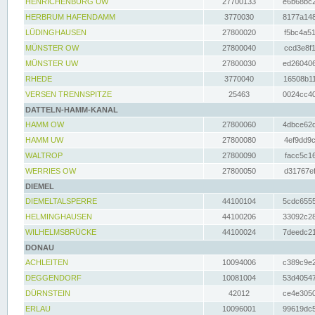
HENRICHENBURG UW
27700133
e6b68bc2
HERBRUM HAFENDAMM
3770030
8177a148
LÜDINGHAUSEN
27800020
f5bc4a51
MÜNSTER OW
27800040
ccd3e8f1
MÜNSTER UW
27800030
ed260406
RHEDE
3770040
16508b11
VERSEN TRENNSPITZE
25463
0024cc40
DATTELN-HAMM-KANAL
HAMM OW
27800060
4dbce62d
HAMM UW
27800080
4ef9dd9c
WALTROP
27800090
facc5c16
WERRIES OW
27800050
d31767ef
DIEMEL
DIEMELTALSPERRE
44100104
5cdc6555
HELMINGHAUSEN
44100206
33092c28
WILHELMSBRÜCKE
44100024
7deedc21
DONAU
ACHLEITEN
10094006
c389c9e2
DEGGENDORF
10081004
53d40547
DÜRNSTEIN
42012
ce4e3050
ERLAU
10096001
99619dc5