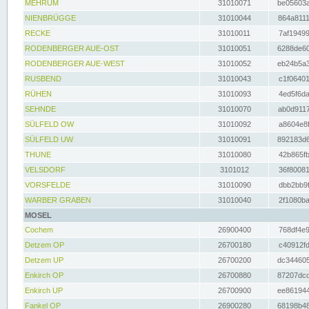
MEHRUM
31010071
be05603a
NIENBRÜGGE
31010044
864a8111
RECKE
31010011
7af19499
RODENBERGER AUE-OST
31010051
6288de60
RODENBERGER AUE-WEST
31010052
eb24b5a3
RUSBEND
31010043
c1f06401
RÜHEN
31010093
4ed5f6da
SEHNDE
31010070
ab0d9117
SÜLFELD OW
31010092
a8604e8f
SÜLFELD UW
31010091
892183d6
THUNE
31010080
42b865fb
VELSDORF
3101012
36f80081
VORSFELDE
31010090
dbb2bb9f
WARBER GRABEN
31010040
2f1080ba
MOSEL
Cochem
26900400
768df4e9
Detzem OP
26700180
c40912fd
Detzem UP
26700200
dc344605
Enkirch OP
26700880
87207dcd
Enkirch UP
26700900
ee861944
Fankel OP
26900280
68198b48