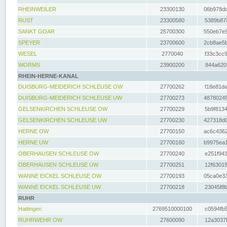
RHEINWEILER
23300130
06b978dd
RUST
23300580
5389b878
SANKT GOAR
25700300
550eb7e9
SPEYER
23700600
2cb8ae5b
WESEL
2770040
f33c3cc9
WORMS
23900200
844a620f
RHEIN-HERNE-KANAL
DUISBURG-MEIDERICH SCHLEUSE OW
27700262
f18e81da
DUISBURG-MEIDERICH SCHLEUSE UW
27700273
48780245
GELSENKIRCHEN SCHLEUSE OW
27700229
5b9f8134
GELSENKIRCHEN SCHLEUSE UW
27700230
427318d0
HERNE OW
27700150
ac6c4362
HERNE UW
27700160
b9975ea1
OBERHAUSEN SCHLEUSE OW
27700240
e251f943
OBERHAUSEN SCHLEUSE UW
27700251
12f63015
WANNE EICKEL SCHLEUSE OW
27700193
05ca0e33
WANNE EICKEL SCHLEUSE UW
27700218
23045f8b
RUHR
Hattingen
2769510000100
c0594fb5
RUHRWEHR OW
27600090
12a3037f