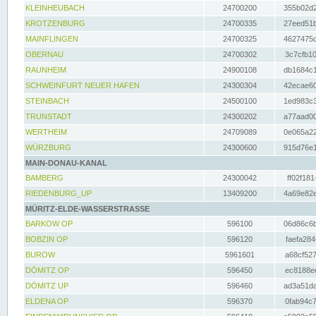
KLEINHEUBACH
24700200
355b02d2
KROTZENBURG
24700335
27eed51b
MAINFLINGEN
24700325
4627475d
OBERNAU
24700302
3c7cfb10
RAUNHEIM
24900108
db1684c1
SCHWEINFURT NEUER HAFEN
24300304
42ecae60
STEINBACH
24500100
1ed983c3
TRUNSTADT
24300202
a77aad00
WERTHEIM
24709089
0e065a22
WÜRZBURG
24300600
915d76e1
MAIN-DONAU-KANAL
BAMBERG
24300042
ff02f181
RIEDENBURG_UP
13409200
4a69e82e
MÜRITZ-ELDE-WASSERSTRASSE
BARKOW OP
596100
06d86c6b
BOBZIN OP
596120
faefa284
BUROW
5961601
a68cf527
DÖMITZ OP
596450
ec8188ee
DÖMITZ UP
596460
ad3a51da
ELDENA OP
596370
0fab94c7