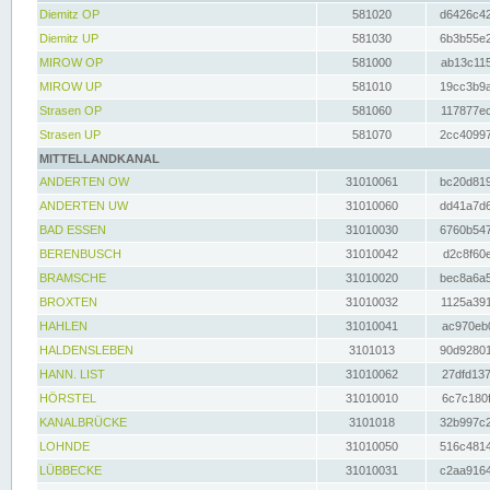
Diemitz OP
581020
d6426c42
Diemitz UP
581030
6b3b55e2
MIROW OP
581000
ab13c115
MIROW UP
581010
19cc3b9a
Strasen OP
581060
117877ec
Strasen UP
581070
2cc40997
MITTELLANDKANAL
ANDERTEN OW
31010061
bc20d819
ANDERTEN UW
31010060
dd41a7d6
BAD ESSEN
31010030
6760b547
BERENBUSCH
31010042
d2c8f60e
BRAMSCHE
31010020
bec8a6a5
BROXTEN
31010032
1125a391
HAHLEN
31010041
ac970eb0
HALDENSLEBEN
3101013
90d92801
HANN. LIST
31010062
27dfd137
HÖRSTEL
31010010
6c7c180f
KANALBRÜCKE
3101018
32b997c2
LOHNDE
31010050
516c4814
LÜBBECKE
31010031
c2aa9164