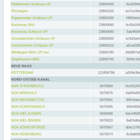
Pleidelsheim Schleuse UP
23800400
6e183f4b
Plochingen
23800100
be7ce40e
Poppenweiler Schleuse UP
23800300
f4854a4c
Rockenau SKA
23800690
4c00a166
Rockenau Schleuse UP
23800680
5ab4f00f
Schwabenheim Schleuse UP
23800800
ec9d3a4d
Untertürkheim Schleuse UP
23800220
a5ca02fb
Wieblingen Wehr UP neu
23800780
66d887a6
Ziegelhausen AMS
23800745
3944c1fd
NEUE MAAS
ROTTERDAM
123456786
a269e3be
NORD-OSTSEE-KANAL
AWK STROHBRÜCK
5970069
0e192297
NOK BREIHOLZ
5970075
4a904d59
NOK BRUNSBÜTTEL
5970091
85fc0dac
NOK DÜKERSWISCH
5970085
3954300d
NOK KIEL AUSSEN
5650068
6dc44585
NOK KIEL BINNEN
5979020
8af24d6a
NOK KÖNIGSFÖRDE
5970067
d0ec2790
NOK RENDSBURG
5970074
8c8afb56