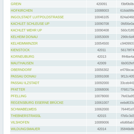
GREIN
420091
f3bf0b0b
HOFKIRCHEN
10088003
616dd98e
INGOLSTADT LUITPOLDSTRASSE
10046105
824a046b
KACHLET SCHLEUSE UP
10090708
0fd56e0a
KACHLET WEHR UP
10090408
560cf185
KELHEIM DONAU
10053009
296fc6d4
KELHEIMWINZER
10054500
c9409937
KIENSTOCK
42011
56178f74
KORNEUBURG
42013
ff44be4a
MAUTHAUSEN
42009
6b002fef
OBERNDORF
10056302
e476bcad
PASSAU DONAU
10091008
9f12c405
PASSAU ILZSTADT
10092000
33ceb441
PFATTER
10068006
f768173a
PFELLING
10078000
7fe63a95
REGENSBURG EISERNE BRÜCKE
10061007
eebd633a
SCHWABELWEIS
10062000
7644f1d7
THEBNERSTRASSL
42015
f7b5c3d3
VILSHOFEN
10089006
e6d68ab7
WILDUNGSMAUER
42014
35846b8b