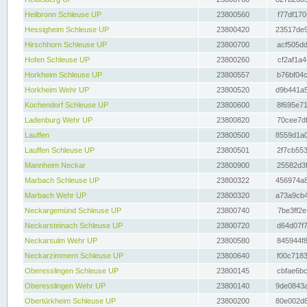
Heilbronn Schleuse UP
23800560
f77df170
Hessigheim Schleuse UP
23800420
23517de9
Hirschhorn Schleuse UP
23800700
acf505dd
Hofen Schleuse UP
23800260
cf2af1a4
Horkheim Schleuse UP
23800557
b76bf04c
Horkheim Wehr UP
23800520
d9b441a5
Kochendorf Schleuse UP
23800600
8f695e71
Ladenburg Wehr UP
23800820
70cee7df
Lauffen
23800500
8559d1a0
Lauffen Schleuse UP
23800501
2f7cb553
Mannheim Neckar
23800900
25582d3f
Marbach Schleuse UP
23800322
456974a8
Marbach Wehr UP
23800320
a73a9cb4
Neckargemünd Schleuse UP
23800740
7be3ff2e
Neckarsteinach Schleuse UP
23800720
d64d07f7
Neckarsulm Wehr UP
23800580
845944f8
Neckarzimmern Schleuse UP
23800640
f00c7183
Oberesslingen Schleuse UP
23800145
cbfae6bc
Oberesslingen Wehr UP
23800140
9de0843a
Obertürkheim Schleuse UP
23800200
80e002d8