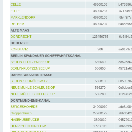
CELLE
48300105
b475386c
EITZE
48900237
47174d8f
MARKLENDORF
48700103
8b4f9f7c
RETHEM
48900204
5aaed954
ALTE MAAS
DORDRECHT
123456785
6c6f84c2
BODENSEE
KONSTANZ
906
aa9179c1
BERLIN-SPANDAUER-SCHIFFFAHRTSKANAL
BERLIN-PLÖTZENSEE OP
586640
ee52ce62
BERLIN-PLÖTZENSEE UP
586650
45721a68
DAHME-WASSERSTRASSE
BERLIN-SCHMÖCKWITZ
586810
6b595707
NEUE MÜHLE SCHLEUSE OP
586270
0e0dbcc9
NEUE MÜHLE SCHLEUSE UP
586280
c9a6c3bf
DORTMUND-EMS-KANAL
BERGESHÖVEDE
34000010
ade3a084
Groppenbruch
27700122
7bbdb421
HASEHUBBRÜCKE
3690010
04572010
HENRICHENBURG OW
27700111
70bee932