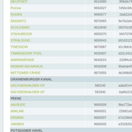
NEUSTADT
9610080
3f0b6b74
Prerow
9650027
7d50c68c
RUDEN
9690077
1fa822e6
SASSNITZ
9670065
9e7b2a4d
SCHLESWIG
9610040
09370c05
STAHLBRODE
9650070
340707f4
STRALSUND
9650043
b9163121
THIESSOW
9670067
d1c9bb3c
TIMMENDORF POEL
9630007
d22c341b
WARNEMÜNDE
9640015
220ff4c6
WISMAR-BAUMHAUS
9630008
95a0ab45
WITTOWER FÄHRE
9670055
4b348b56
ORANIENBURGER KANAL
SACHSENHAUSEN OP
580240
adbd3144
SACHSENHAUSEN UP
581840
0a6fe221
PEENE
AALBUDE
9660009
8ba772ed
ANKLAM
9660001
22fd01e0
DEMMIN
9660007
b7e238e8
JARMEN
9660005
a3328262
POTSDAMER HAVEL