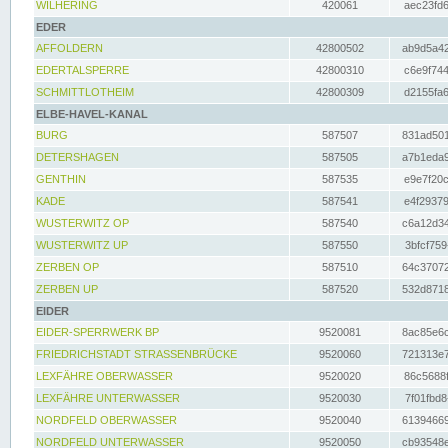
WILHERING
420061
aec23fd6
EDER
AFFOLDERN
42800502
ab9d5a42
EDERTALSPERRE
42800310
c6e9f744
SCHMITTLOTHEIM
42800309
d2155fa6
ELBE-HAVEL-KANAL
BURG
587507
831ad501
DETERSHAGEN
587505
a7b1eda9
GENTHIN
587535
e9e7f20c
KADE
587541
e4f29379
WUSTERWITZ OP
587540
c6a12d34
WUSTERWITZ UP
587550
3bfcf759
ZERBEN OP
587510
64c37072
ZERBEN UP
587520
532d8718
EIDER
EIDER-SPERRWERK BP
9520081
8ac85e6c
FRIEDRICHSTADT STRASSENBRÜCKE
9520060
721313e7
LEXFÄHRE OBERWASSER
9520020
86c5688f
LEXFÄHRE UNTERWASSER
9520030
7f01fbd8
NORDFELD OBERWASSER
9520040
61394669
NORDFELD UNTERWASSER
9520050
cb93548e