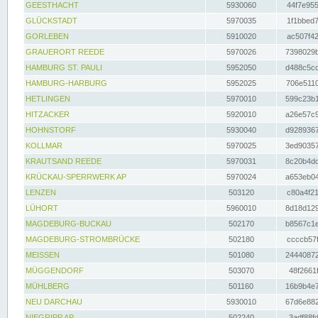
GEESTHACHT
5930060
44f7e955
GLÜCKSTADT
5970035
1f1bbed7
GORLEBEN
5910020
ac507f42
GRAUERORT REEDE
5970026
7398029b
HAMBURG ST. PAULI
5952050
d488c5cc
HAMBURG-HARBURG
5952025
706e5110
HETLINGEN
5970010
599c23b1
HITZACKER
5920010
a26e57c9
HOHNSTORF
5930040
d9289367
KOLLMAR
5970025
3ed90357
KRAUTSAND REEDE
5970031
8c20b4dc
KRÜCKAU-SPERRWERK AP
5970024
a653eb04
LENZEN
503120
c80a4f21
LÜHORT
5960010
8d18d129
MAGDEBURG-BUCKAU
502170
b8567c1e
MAGDEBURG-STROMBRÜCKE
502180
ccccb57f
MEISSEN
501080
24440872
MÜGGENDORF
503070
48f2661f
MÜHLBERG
501160
16b9b4e7
NEU DARCHAU
5930010
67d6e882
NIEGRIPP AP
502240
3adf88fd