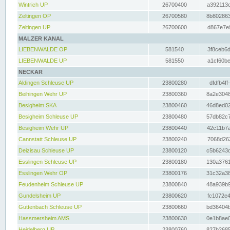
Wintrich UP
26700400
a392113c
Zeltingen OP
26700580
8b802863
Zeltingen UP
26700600
d867e7e9
MALZER KANAL
LIEBENWALDE OP
581540
3f8ceb6d
LIEBENWALDE UP
581550
a1cf60be
NECKAR
Aldingen Schleuse UP
23800280
dfdfb4ff
Beihingen Wehr UP
23800360
8a2e3048
Besigheim SKA
23800460
46d8ed02
Besigheim Schleuse UP
23800480
57db82c7
Besigheim Wehr UP
23800440
42c11b7a
Cannstatt Schleuse UP
23800240
7068d262
Deizisau Schleuse UP
23800120
c5b6243d
Esslingen Schleuse UP
23800180
130a3761
Esslingen Wehr OP
23800176
31c32a38
Feudenheim Schleuse UP
23800840
48a939b9
Gundelsheim UP
23800620
fc1072e4
Guttenbach Schleuse UP
23800660
bd36404b
Hassmersheim AMS
23800630
0e1b8ae0
Heidelberg UP
23800760
827b2685