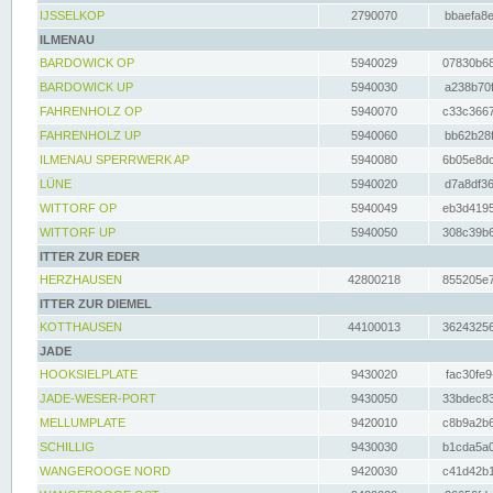
IJSSELKOP
2790070
bbaefa8e
ILMENAU
BARDOWICK OP
5940029
07830b68
BARDOWICK UP
5940030
a238b70f
FAHRENHOLZ OP
5940070
c33c3667
FAHRENHOLZ UP
5940060
bb62b28f
ILMENAU SPERRWERK AP
5940080
6b05e8dc
LÜNE
5940020
d7a8df36
WITTORF OP
5940049
eb3d4195
WITTORF UP
5940050
308c39b6
ITTER ZUR EDER
HERZHAUSEN
42800218
855205e7
ITTER ZUR DIEMEL
KOTTHAUSEN
44100013
36243256
JADE
HOOKSIELPLATE
9430020
fac30fe9
JADE-WESER-PORT
9430050
33bdec83
MELLUMPLATE
9420010
c8b9a2b6
SCHILLIG
9430030
b1cda5a0
WANGEROOGE NORD
9420030
c41d42b1