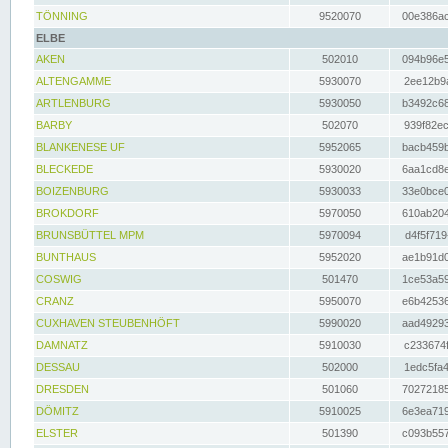
TÖNNING
9520070
00e386ac
ELBE
AKEN
502010
094b96e5
ALTENGAMME
5930070
2ee12b9a
ARTLENBURG
5930050
b3492c68
BARBY
502070
939f82ec
BLANKENESE UF
5952065
bacb459b
BLECKEDE
5930020
6aa1cd8e
BOIZENBURG
5930033
33e0bce0
BROKDORF
5970050
610ab204
BRUNSBÜTTEL MPM
5970094
d4f5f719
BUNTHAUS
5952020
ae1b91d0
COSWIG
501470
1ce53a59
CRANZ
5950070
e6b42536
CUXHAVEN STEUBENHÖFT
5990020
aad49293
DAMNATZ
5910030
c233674f
DESSAU
502000
1edc5fa4
DRESDEN
501060
70272185
DÖMITZ
5910025
6e3ea719
ELSTER
501390
c093b557