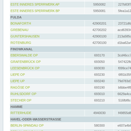
ESTE INNERES SPERRWERK AP
5950082
227b83f7
ESTE INNERES SPERRWERK BP
5950081
5fea1a12
FULDA
BONAFORTH
42900201
23721dfd
GREBENAU
42700202
acd63934
GUNTERSHAUSEN
42900100
213a585d
ROTENBURG
42700100
d1ba62a4
FINOWKANAL
EBERSWALDE OP
693170
3cd46cc7
GRAFENBRÜCK OP
693050
547422fb
LEESENBRÜCK OP
693030
f099ce74
LIEPE OP
693230
6f81b35f
LIEPE UP
693240
79d783d3
RAGÖSE OP
693190
b6bbe4f8
RUHLSDORF OP
693010
6629a4ca
STECHER OP
693210
516fbf8c
HAMME
RITTERHUDE
4940030
f49855d8
HAVEL-ODER-WASSERSTRASSE
BERLIN-SPANDAU OP
580300
e607a4b6