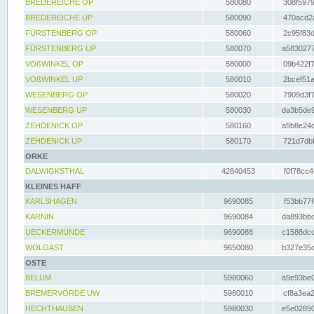
BREDEREICHE OP
580080
308f5979
BREDEREICHE UP
580090
470acd2a
FÜRSTENBERG OP
580060
2c95f83d
FÜRSTENBERG UP
580070
a5830277
VOßWINKEL OP
580000
09b422f7
VOßWINKEL UP
580010
2bcef51a
WESENBERG OP
580020
7909d3f7
WESENBERG UP
580030
da3b5de9
ZEHDENICK OP
580160
a9b8e24c
ZEHDENICK UP
580170
721d7dbf
ORKE
DALWIGKSTHAL
42840453
f0f78cc4
KLEINES HAFF
KARLSHAGEN
9690085
f53bb77f
KARNIN
9690084
da893bbd
UECKERMÜNDE
9690088
c1588dcc
WOLGAST
9650080
b327e35c
OSTE
BELUM
5980060
a9e93be0
BREMERVÖRDE UW
5980010
cf8a3ea2
HECHTHAUSEN
5980030
e5e02890