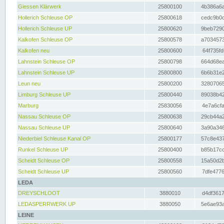
Giessen Klärwerk
25800100
4b386a6a
Hollerich Schleuse OP
25800618
cedc9b0c
Hollerich Schleuse UP
25800620
9beb7290
Kalkofen Schleuse OP
25800578
a7034573
Kalkofen neu
25800600
64f735fd
Lahnstein Schleuse OP
25800798
664d68ea
Lahnstein Schleuse UP
25800800
6b6b31e2
Leun neu
25800200
32807065
Limburg Schleuse UP
25800440
89038b42
Marburg
25830056
4e7a6cfa
Nassau Schleuse OP
25800638
29cb44a2
Nassau Schleuse UP
25800640
3a90a346
Niederbiel Schleuse Kanal OP
25800177
57c8e437
Runkel Schleuse UP
25800400
b85b17cc
Scheidt Schleuse OP
25800558
15a50d2b
Scheidt Schleuse UP
25800560
7dfe4776
LEDA
DREYSCHLOOT
3880010
d4df3617
LEDASPERRWERK UP
3880050
5e6ae93a
LEINE