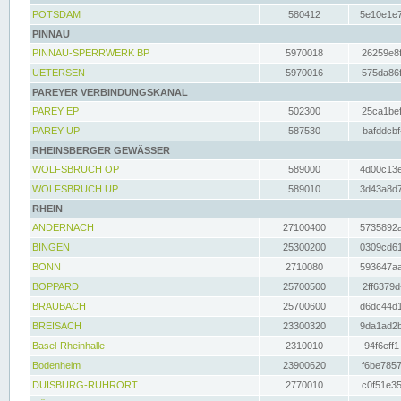
POTSDAM
580412
5e10e1e7
PINNAU
PINNAU-SPERRWERK BP
5970018
26259e8f
UETERSEN
5970016
575da86f
PAREYER VERBINDUNGSKANAL
PAREY EP
502300
25ca1bef
PAREY UP
587530
bafddcbf
RHEINSBERGER GEWÄSSER
WOLFSBRUCH OP
589000
4d00c13e
WOLFSBRUCH UP
589010
3d43a8d7
RHEIN
ANDERNACH
27100400
5735892a
BINGEN
25300200
0309cd61
BONN
2710080
593647aa
BOPPARD
25700500
2ff6379d
BRAUBACH
25700600
d6dc44d1
BREISACH
23300320
9da1ad2b
Basel-Rheinhalle
2310010
94f6eff1
Bodenheim
23900620
f6be7857
DUISBURG-RUHRORT
2770010
c0f51e35