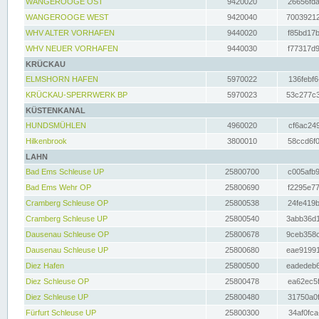
WANGEROOGE OST
9420020
26656fda
WANGEROOGE WEST
9420040
70039212
WHV ALTER VORHAFEN
9440020
f85bd17b
WHV NEUER VORHAFEN
9440030
f77317d9
KRÜCKAU
ELMSHORN HAFEN
5970022
136febf6
KRÜCKAU-SPERRWERK BP
5970023
53c277c3
KÜSTENKANAL
HUNDSMÜHLEN
4960020
cf6ac249
Hilkenbrook
3800010
58ccd6f0
LAHN
Bad Ems Schleuse UP
25800700
c005afb9
Bad Ems Wehr OP
25800690
f2295e77
Cramberg Schleuse OP
25800538
24fe419b
Cramberg Schleuse UP
25800540
3abb36d1
Dausenau Schleuse OP
25800678
9ceb358c
Dausenau Schleuse UP
25800680
eae91991
Diez Hafen
25800500
eadedeb6
Diez Schleuse OP
25800478
ea62ec5f
Diez Schleuse UP
25800480
31750a0f
Fürfurt Schleuse UP
25800300
34af0fca