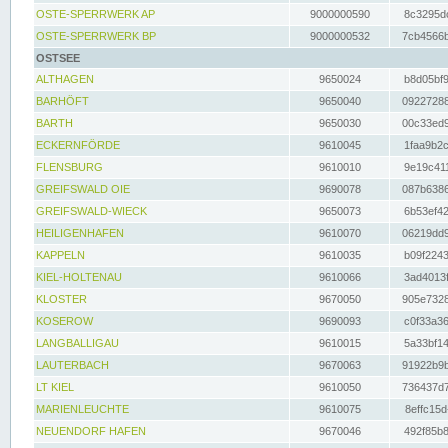
OSTE-SPERRWERK AP
9000000590
8c3295dc
OSTE-SPERRWERK BP
9000000532
7cb4566b
OSTSEE
ALTHAGEN
9650024
b8d05bf9
BARHÖFT
9650040
09227288
BARTH
9650030
00c33ed9
ECKERNFÖRDE
9610045
1faa9b2c
FLENSBURG
9610010
9e19c411
GREIFSWALD OIE
9690078
087b6386
GREIFSWALD-WIECK
9650073
6b53ef42
HEILIGENHAFEN
9610070
06219dd9
KAPPELN
9610035
b09f2243
KIEL-HOLTENAU
9610066
3ad4013f
KLOSTER
9670050
905e7328
KOSEROW
9690093
c0f33a36
LANGBALLIGAU
9610015
5a33bf14
LAUTERBACH
9670063
91922b9b
LT KIEL
9610050
736437d7
MARIENLEUCHTE
9610075
8effc15d
NEUENDORF HAFEN
9670046
492f85b8