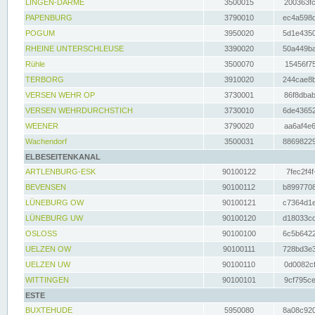
LINGEN-DARME
3500015
200363fc
PAPENBURG
3790010
ec4a598d
POGUM
3950020
5d1e4350
RHEINE UNTERSCHLEUSE
3390020
50a449ba
Rühle
3500070
15456f75
TERBORG
3910020
244cae8b
VERSEN WEHR OP
3730001
86f8dbab
VERSEN WEHRDURCHSTICH
3730010
6de43652
WEENER
3790020
aa6af4e6
Wachendorf
3500031
88698229
ELBESEITENKANAL
ARTLENBURG-ESK
90100122
7fec2f4f
BEVENSEN
90100112
b8997708
LÜNEBURG OW
90100121
c7364d1e
LÜNEBURG UW
90100120
d18033cd
OSLOSS
90100100
6c5b6422
UELZEN OW
90100111
728bd3e3
UELZEN UW
90100110
0d0082cf
WITTINGEN
90100101
9cf795ce
ESTE
BUXTEHUDE
5950080
8a08c920