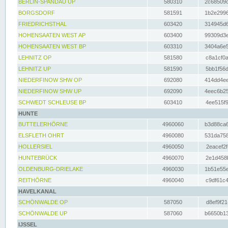
BERLIN-SPANDAU UP
580310
2c68509c
BORGSDORF
581591
1b2e2996
FRIEDRICHSTHAL
603420
314945d6
HOHENSAATEN WEST AP
603400
99309d3e
HOHENSAATEN WEST BP
603310
3404a6e5
LEHNITZ OP
581580
c8a1cf0a
LEHNITZ UP
581590
5bb1f56d
NIEDERFINOW SHW OP
692080
414dd4ee
NIEDERFINOW SHW UP
692090
4eec6b25
SCHWEDT SCHLEUSE BP
603410
4ee515f9
HUNTE
BUTTELERHÖRNE
4960060
b3d88ca6
ELSFLETH OHRT
4960080
531da758
HOLLERSIEL
4960050
2eacef2f
HUNTEBRÜCK
4960070
2e1d458b
OLDENBURG-DRIELAKE
4960030
1b51e55e
REITHÖRNE
4960040
c9df61c4
HAVELKANAL
SCHÖNWALDE OP
587050
d8ef9f21
SCHÖNWALDE UP
587060
b6650b13
IJSSEL