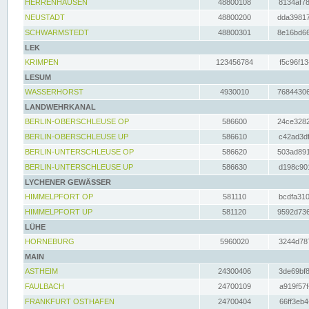
HERRENHAUSEN
48800108
8134af78
NEUSTADT
48800200
dda39817
SCHWARMSTEDT
48800301
8e16bd66
LEK
KRIMPEN
123456784
f5c96f13
LESUM
WASSERHORST
4930010
76844306
LANDWEHRKANAL
BERLIN-OBERSCHLEUSE OP
586600
24ce3282
BERLIN-OBERSCHLEUSE UP
586610
c42ad3df
BERLIN-UNTERSCHLEUSE OP
586620
503ad891
BERLIN-UNTERSCHLEUSE UP
586630
d198c901
LYCHENER GEWÄSSER
HIMMELPFORT OP
581110
bcdfa310
HIMMELPFORT UP
581120
9592d736
LÜHE
HORNEBURG
5960020
3244d787
MAIN
ASTHEIM
24300406
3de69bf8
FAULBACH
24700109
a919f57f
FRANKFURT OSTHAFEN
24700404
66ff3eb4