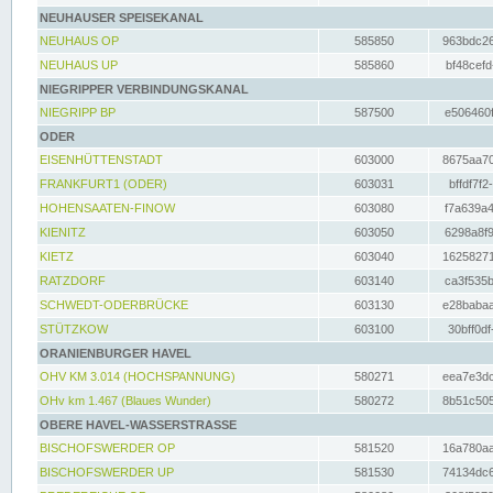
NEUHAUSER SPEISEKANAL
NEUHAUS OP
585850
963bdc26
NEUHAUS UP
585860
bf48cefd
NIEGRIPPER VERBINDUNGSKANAL
NIEGRIPP BP
587500
e506460f
ODER
EISENHÜTTENSTADT
603000
8675aa70
FRANKFURT1 (ODER)
603031
bffdf7f2
HOHENSAATEN-FINOW
603080
f7a639a4
KIENITZ
603050
6298a8f9
KIETZ
603040
16258271
RATZDORF
603140
ca3f535b
SCHWEDT-ODERBRÜCKE
603130
e28babaa
STÜTZKOW
603100
30bff0df
ORANIENBURGER HAVEL
OHV KM 3.014 (HOCHSPANNUNG)
580271
eea7e3dc
OHv km 1.467 (Blaues Wunder)
580272
8b51c505
OBERE HAVEL-WASSERSTRASSE
BISCHOFSWERDER OP
581520
16a780aa
BISCHOFSWERDER UP
581530
74134dc6