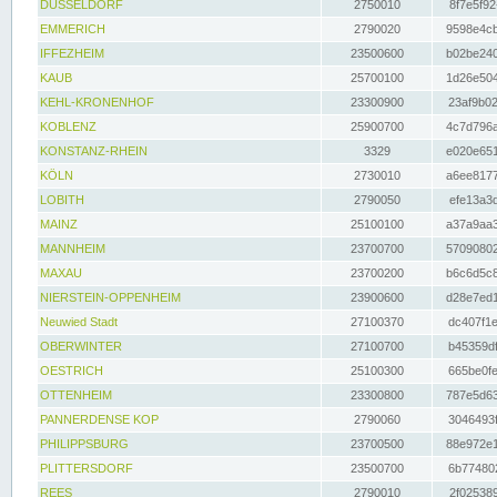
DÜSSELDORF
2750010
8f7e5f92
EMMERICH
2790020
9598e4cb
IFFEZHEIM
23500600
b02be240
KAUB
25700100
1d26e504
KEHL-KRONENHOF
23300900
23af9b02
KOBLENZ
25900700
4c7d796a
KONSTANZ-RHEIN
3329
e020e651
KÖLN
2730010
a6ee8177
LOBITH
2790050
efe13a3d
MAINZ
25100100
a37a9aa3
MANNHEIM
23700700
57090802
MAXAU
23700200
b6c6d5c8
NIERSTEIN-OPPENHEIM
23900600
d28e7ed1
Neuwied Stadt
27100370
dc407f1e
OBERWINTER
27100700
b45359df
OESTRICH
25100300
665be0fe
OTTENHEIM
23300800
787e5d63
PANNERDENSE KOP
2790060
3046493f
PHILIPPSBURG
23700500
88e972e1
PLITTERSDORF
23500700
6b774802
REES
2790010
2f025389