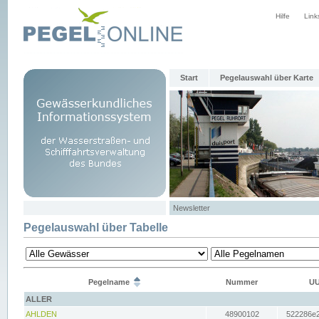
Hilfe
Link
Start
Pegelauswahl über Karte
Newsletter
Pegelauswahl über Tabelle
Pegelname
Nummer
UU
ALLER
AHLDEN
48900102
522286e2