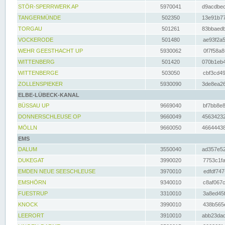
STÖR-SPERRWERK AP
5970041
d9acdbec
TANGERMÜNDE
502350
13e91b77
TORGAU
501261
83bbaedb
VOCKERODE
501480
ae93f2a5
WEHR GEESTHACHT UP
5930062
0f7f58a8
WITTENBERG
501420
070b1eb4
WITTENBERGE
503050
cbf3cd49
ZOLLENSPIEKER
5930090
3de8ea26
ELBE-LÜBECK-KANAL
BÜSSAU UP
9669040
bf7bb8e8
DONNERSCHLEUSE OP
9660049
45634232
MÖLLN
9660050
46644438
EMS
DALUM
3550040
ad357e52
DUKEGAT
3990020
7753c1fa
EMDEN NEUE SEESCHLEUSE
3970010
edfdf747
EMSHÖRN
9340010
c8af067c
FUESTRUP
3310010
3a8ed45f
KNOCK
3990010
438b565e
LEERORT
3910010
abb23dad