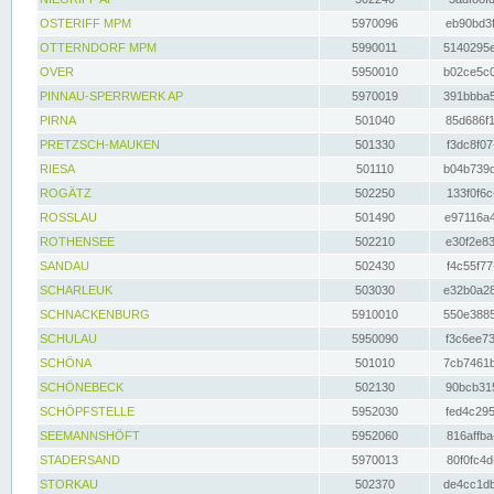
OSTERIFF MPM
5970096
eb90bd3f
OTTERNDORF MPM
5990011
5140295e
OVER
5950010
b02ce5c0
PINNAU-SPERRWERK AP
5970019
391bbba5
PIRNA
501040
85d686f1
PRETZSCH-MAUKEN
501330
f3dc8f07
RIESA
501110
b04b739d
ROGÄTZ
502250
133f0f6c
ROSSLAU
501490
e97116a4
ROTHENSEE
502210
e30f2e83
SANDAU
502430
f4c55f77
SCHARLEUK
503030
e32b0a28
SCHNACKENBURG
5910010
550e3885
SCHULAU
5950090
f3c6ee73
SCHÖNA
501010
7cb7461b
SCHÖNEBECK
502130
90bcb315
SCHÖPFSTELLE
5952030
fed4c295
SEEMANNSHÖFT
5952060
816affba
STADERSAND
5970013
80f0fc4d
STORKAU
502370
de4cc1db