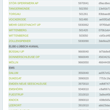
STÖR-SPERRWERK AP
5970041
d9acdbec
TANGERMÜNDE
502350
13e91b77
TORGAU
501261
83bbaedb
VOCKERODE
501480
ae93f2a5
WEHR GEESTHACHT UP
5930062
0f7f58a8
WITTENBERG
501420
070b1eb4
WITTENBERGE
503050
cbf3cd49
ZOLLENSPIEKER
5930090
3de8ea26
ELBE-LÜBECK-KANAL
BÜSSAU UP
9669040
bf7bb8e8
DONNERSCHLEUSE OP
9660049
45634232
MÖLLN
9660050
46644438
EMS
DALUM
3550040
ad357e52
DUKEGAT
3990020
7753c1fa
EMDEN NEUE SEESCHLEUSE
3970010
edfdf747
EMSHÖRN
9340010
c8af067c
FUESTRUP
3310010
3a8ed45f
KNOCK
3990010
438b565e
LEERORT
3910010
abb23dad