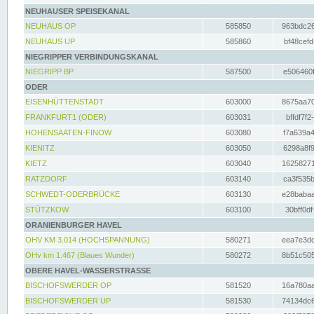
NEUHAUSER SPEISEKANAL
NEUHAUS OP
585850
963bdc26
NEUHAUS UP
585860
bf48cefd
NIEGRIPPER VERBINDUNGSKANAL
NIEGRIPP BP
587500
e506460f
ODER
EISENHÜTTENSTADT
603000
8675aa70
FRANKFURT1 (ODER)
603031
bffdf7f2
HOHENSAATEN-FINOW
603080
f7a639a4
KIENITZ
603050
6298a8f9
KIETZ
603040
16258271
RATZDORF
603140
ca3f535b
SCHWEDT-ODERBRÜCKE
603130
e28babaa
STÜTZKOW
603100
30bff0df
ORANIENBURGER HAVEL
OHV KM 3.014 (HOCHSPANNUNG)
580271
eea7e3dc
OHv km 1.467 (Blaues Wunder)
580272
8b51c505
OBERE HAVEL-WASSERSTRASSE
BISCHOFSWERDER OP
581520
16a780aa
BISCHOFSWERDER UP
581530
74134dc6