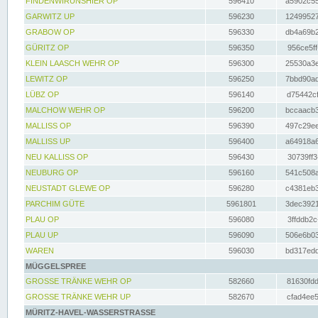
FINDENWIRUNSHIER OP
596410
a5902c55
GARWITZ UP
596230
12499527
GRABOW OP
596330
db4a69b2
GÜRITZ OP
596350
956ce5ff
KLEIN LAASCH WEHR OP
596300
25530a3e
LEWITZ OP
596250
7bbd90ad
LÜBZ OP
596140
d75442cf
MALCHOW WEHR OP
596200
bccaacb3
MALLISS OP
596390
497c29ee
MALLISS UP
596400
a64918a6
NEU KALLISS OP
596430
30739ff3
NEUBURG OP
596160
541c508a
NEUSTADT GLEWE OP
596280
c4381eb3
PARCHIM GÜTE
5961801
3dec3921
PLAU OP
596080
3ffddb2c
PLAU UP
596090
506e6b03
WAREN
596030
bd317edd
MÜGGELSPREE
GROSSE TRÄNKE WEHR OP
582660
81630fdd
GROSSE TRÄNKE WEHR UP
582670
cfad4ee5
MÜRITZ-HAVEL-WASSERSTRASSE