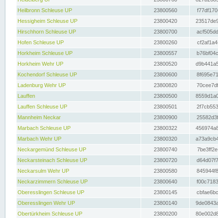
Heilbronn Schleuse UP
23800560
f77df170
Hessigheim Schleuse UP
23800420
23517de9
Hirschhorn Schleuse UP
23800700
acf505dd
Hofen Schleuse UP
23800260
cf2af1a4
Horkheim Schleuse UP
23800557
b76bf04c
Horkheim Wehr UP
23800520
d9b441a5
Kochendorf Schleuse UP
23800600
8f695e71
Ladenburg Wehr UP
23800820
70cee7df
Lauffen
23800500
8559d1a0
Lauffen Schleuse UP
23800501
2f7cb553
Mannheim Neckar
23800900
25582d3f
Marbach Schleuse UP
23800322
456974a8
Marbach Wehr UP
23800320
a73a9cb4
Neckargemünd Schleuse UP
23800740
7be3ff2e
Neckarsteinach Schleuse UP
23800720
d64d07f7
Neckarsulm Wehr UP
23800580
845944f8
Neckarzimmern Schleuse UP
23800640
f00c7183
Oberesslingen Schleuse UP
23800145
cbfae6bc
Oberesslingen Wehr UP
23800140
9de0843a
Obertürkheim Schleuse UP
23800200
80e002d8