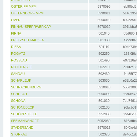
OSTERIFF MPM
5970096
eb90bd3f
OTTERNDORF MPM
5990011
5140295e
OVER
5950010
b02ce5c0
PINNAU-SPERRWERK AP
5970019
391bbba5
PIRNA
501040
85d686f1
PRETZSCH-MAUKEN
501330
f3dc8f07
RIESA
501110
b04b739d
ROGÄTZ
502250
133f0f6c
ROSSLAU
501490
e97116a4
ROTHENSEE
502210
e30f2e83
SANDAU
502430
f4c55f77
SCHARLEUK
503030
e32b0a28
SCHNACKENBURG
5910010
550e3885
SCHULAU
5950090
f3c6ee73
SCHÖNA
501010
7cb7461b
SCHÖNEBECK
502130
90bcb315
SCHÖPFSTELLE
5952030
fed4c295
SEEMANNSHÖFT
5952060
816affba
STADERSAND
5970013
80f0fc4d
STORKAU
502370
de4cc1db