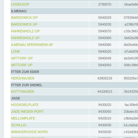
IJSSELKOP
2790070
bbaefa8e
ILMENAU
BARDOWICK OP
5940029
07830b68
BARDOWICK UP
5940030
a238b70f
FAHRENHOLZ OP
5940070
c33c3667
FAHRENHOLZ UP
5940060
bb62b28f
ILMENAU SPERRWERK AP
5940080
6b05e8dc
LÜNE
5940020
d7a8df36
WITTORF OP
5940049
eb3d4195
WITTORF UP
5940050
308c39b6
ITTER ZUR EDER
HERZHAUSEN
42800218
855205e7
ITTER ZUR DIEMEL
KOTTHAUSEN
44100013
36243256
JADE
HOOKSIELPLATE
9430020
fac30fe9
JADE-WESER-PORT
9430050
33bdec83
MELLUMPLATE
9420010
c8b9a2b6
SCHILLIG
9430030
b1cda5a0
WANGEROOGE NORD
9420030
c41d42b1