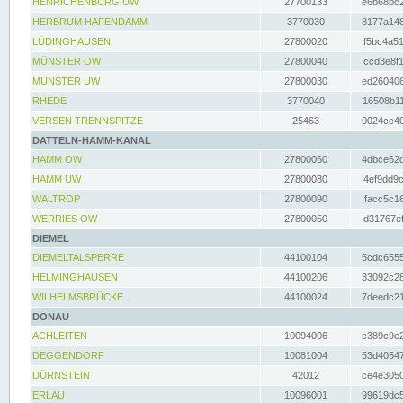
HENRICHENBURG UW
27700133
e6b68bc2
HERBRUM HAFENDAMM
3770030
8177a148
LÜDINGHAUSEN
27800020
f5bc4a51
MÜNSTER OW
27800040
ccd3e8f1
MÜNSTER UW
27800030
ed260406
RHEDE
3770040
16508b11
VERSEN TRENNSPITZE
25463
0024cc40
DATTELN-HAMM-KANAL
HAMM OW
27800060
4dbce62d
HAMM UW
27800080
4ef9dd9c
WALTROP
27800090
facc5c16
WERRIES OW
27800050
d31767ef
DIEMEL
DIEMELTALSPERRE
44100104
5cdc6555
HELMINGHAUSEN
44100206
33092c28
WILHELMSBRÜCKE
44100024
7deedc21
DONAU
ACHLEITEN
10094006
c389c9e2
DEGGENDORF
10081004
53d40547
DÜRNSTEIN
42012
ce4e3050
ERLAU
10096001
99619dc5