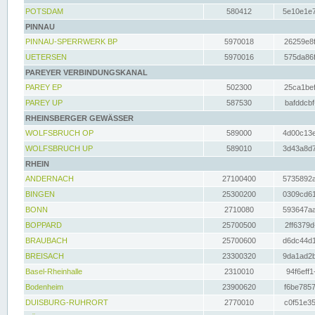
POTSDAM
580412
5e10e1e7
PINNAU
PINNAU-SPERRWERK BP
5970018
26259e8f
UETERSEN
5970016
575da86f
PAREYER VERBINDUNGSKANAL
PAREY EP
502300
25ca1bef
PAREY UP
587530
bafddcbf
RHEINSBERGER GEWÄSSER
WOLFSBRUCH OP
589000
4d00c13e
WOLFSBRUCH UP
589010
3d43a8d7
RHEIN
ANDERNACH
27100400
5735892a
BINGEN
25300200
0309cd61
BONN
2710080
593647aa
BOPPARD
25700500
2ff6379d
BRAUBACH
25700600
d6dc44d1
BREISACH
23300320
9da1ad2b
Basel-Rheinhalle
2310010
94f6eff1
Bodenheim
23900620
f6be7857
DUISBURG-RUHRORT
2770010
c0f51e35