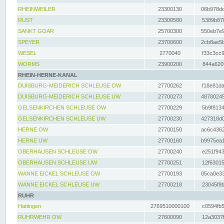
RHEINWEILER
23300130
06b978dd
RUST
23300580
5389b878
SANKT GOAR
25700300
550eb7e9
SPEYER
23700600
2cb8ae5b
WESEL
2770040
f33c3cc9
WORMS
23900200
844a620f
RHEIN-HERNE-KANAL
DUISBURG-MEIDERICH SCHLEUSE OW
27700262
f18e81da
DUISBURG-MEIDERICH SCHLEUSE UW
27700273
48780245
GELSENKIRCHEN SCHLEUSE OW
27700229
5b9f8134
GELSENKIRCHEN SCHLEUSE UW
27700230
427318d0
HERNE OW
27700150
ac6c4362
HERNE UW
27700160
b9975ea1
OBERHAUSEN SCHLEUSE OW
27700240
e251f943
OBERHAUSEN SCHLEUSE UW
27700251
12f63015
WANNE EICKEL SCHLEUSE OW
27700193
05ca0e33
WANNE EICKEL SCHLEUSE UW
27700218
23045f8b
RUHR
Hattingen
2769510000100
c0594fb5
RUHRWEHR OW
27600090
12a3037f