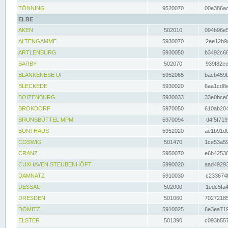
TÖNNING
9520070
00e386ac
ELBE
AKEN
502010
094b96e5
ALTENGAMME
5930070
2ee12b9a
ARTLENBURG
5930050
b3492c68
BARBY
502070
939f82ec
BLANKENESE UF
5952065
bacb459b
BLECKEDE
5930020
6aa1cd8e
BOIZENBURG
5930033
33e0bce0
BROKDORF
5970050
610ab204
BRUNSBÜTTEL MPM
5970094
d4f5f719
BUNTHAUS
5952020
ae1b91d0
COSWIG
501470
1ce53a59
CRANZ
5950070
e6b42536
CUXHAVEN STEUBENHÖFT
5990020
aad49293
DAMNATZ
5910030
c233674f
DESSAU
502000
1edc5fa4
DRESDEN
501060
70272185
DÖMITZ
5910025
6e3ea719
ELSTER
501390
c093b557