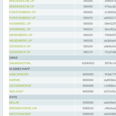
BREDEREICHE OP
580080
308f5979
BREDEREICHE UP
580090
470acd2a
FÜRSTENBERG OP
580060
2c95f83d
FÜRSTENBERG UP
580070
a5830277
VOßWINKEL OP
580000
09b422f7
VOßWINKEL UP
580010
2bcef51a
WESENBERG OP
580020
7909d3f7
WESENBERG UP
580030
da3b5de9
ZEHDENICK OP
580160
a9b8e24c
ZEHDENICK UP
580170
721d7dbf
ORKE
DALWIGKSTHAL
42840453
f0f78cc4
KLEINES HAFF
KARLSHAGEN
9690085
f53bb77f
KARNIN
9690084
da893bbd
UECKERMÜNDE
9690088
c1588dcc
WOLGAST
9650080
b327e35c
OSTE
BELUM
5980060
a9e93be0
BREMERVÖRDE UW
5980010
cf8a3ea2
HECHTHAUSEN
5980030
e5e02890