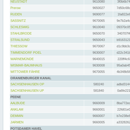
NEUSTADT
9610080
3f0b6b74
Prerow
9650027
7d50c68c
RUDEN
9690077
1fa822e6
SASSNITZ
9670065
9e7b2a4d
SCHLESWIG
9610040
09370c05
STAHLBRODE
9650070
340707f4
STRALSUND
9650043
b9163121
THIESSOW
9670067
d1c9bb3c
TIMMENDORF POEL
9630007
d22c341b
WARNEMÜNDE
9640015
220ff4c6
WISMAR-BAUMHAUS
9630008
95a0ab45
WITTOWER FÄHRE
9670055
4b348b56
ORANIENBURGER KANAL
SACHSENHAUSEN OP
580240
adbd3144
SACHSENHAUSEN UP
581840
0a6fe221
PEENE
AALBUDE
9660009
8ba772ed
ANKLAM
9660001
22fd01e0
DEMMIN
9660007
b7e238e8
JARMEN
9660005
a3328262
POTSDAMER HAVEL