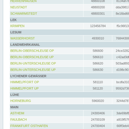
HERRENHAUSEN
48800108
8134af78
NEUSTADT
48800200
dda39817
SCHWARMSTEDT
48800301
8e16bd66
LEK
KRIMPEN
123456784
f5c96f13
LESUM
WASSERHORST
4930010
76844306
LANDWEHRKANAL
BERLIN-OBERSCHLEUSE OP
586600
24ce3282
BERLIN-OBERSCHLEUSE UP
586610
c42ad3df
BERLIN-UNTERSCHLEUSE OP
586620
503ad891
BERLIN-UNTERSCHLEUSE UP
586630
d198c901
LYCHENER GEWÄSSER
HIMMELPFORT OP
581110
bcdfa310
HIMMELPFORT UP
581120
9592d736
LÜHE
HORNEBURG
5960020
3244d787
MAIN
ASTHEIM
24300406
3de69bf8
FAULBACH
24700109
a919f57f
FRANKFURT OSTHAFEN
24700404
66ff3eb4