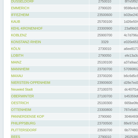
DÜSSELDORF
2750010
8f7e5f92
EMMERICH
2790020
9598e4cb
IFFEZHEIM
23500600
b02be240
KAUB
25700100
1d26e504
KEHL-KRONENHOF
23300900
23af9b02
KOBLENZ
25900700
4c7d796a
KONSTANZ-RHEIN
3329
e020e651
KÖLN
2730010
a6ee8177
LOBITH
2790050
efe13a3d
MAINZ
25100100
a37a9aa3
MANNHEIM
23700700
57090802
MAXAU
23700200
b6c6d5c8
NIERSTEIN-OPPENHEIM
23900600
d28e7ed1
Neuwied Stadt
27100370
dc407f1e
OBERWINTER
27100700
b45359df
OESTRICH
25100300
665be0fe
OTTENHEIM
23300800
787e5d63
PANNERDENSE KOP
2790060
3046493f
PHILIPPSBURG
23700500
88e972e1
PLITTERSDORF
23500700
6b774802
REES
2790010
2f025389