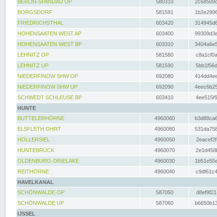
BERLIN-SPANDAU UP
580310
2c68509c
BORGSDORF
581591
1b2e2996
FRIEDRICHSTHAL
603420
314945d6
HOHENSAATEN WEST AP
603400
99309d3e
HOHENSAATEN WEST BP
603310
3404a6e5
LEHNITZ OP
581580
c8a1cf0a
LEHNITZ UP
581590
5bb1f56d
NIEDERFINOW SHW OP
692080
414dd4ee
NIEDERFINOW SHW UP
692090
4eec6b25
SCHWEDT SCHLEUSE BP
603410
4ee515f9
HUNTE
BUTTELERHÖRNE
4960060
b3d88ca6
ELSFLETH OHRT
4960080
531da758
HOLLERSIEL
4960050
2eacef2f
HUNTEBRÜCK
4960070
2e1d458b
OLDENBURG-DRIELAKE
4960030
1b51e55e
REITHÖRNE
4960040
c9df61c4
HAVELKANAL
SCHÖNWALDE OP
587050
d8ef9f21
SCHÖNWALDE UP
587060
b6650b13
IJSSEL