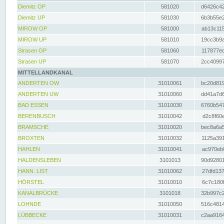
Diemitz OP
581020
d6426c42
Diemitz UP
581030
6b3b55e2
MIROW OP
581000
ab13c115
MIROW UP
581010
19cc3b9a
Strasen OP
581060
117877ec
Strasen UP
581070
2cc40997
MITTELLANDKANAL
ANDERTEN OW
31010061
bc20d819
ANDERTEN UW
31010060
dd41a7d6
BAD ESSEN
31010030
6760b547
BERENBUSCH
31010042
d2c8f60e
BRAMSCHE
31010020
bec8a6a5
BROXTEN
31010032
1125a391
HAHLEN
31010041
ac970eb0
HALDENSLEBEN
3101013
90d92801
HANN. LIST
31010062
27dfd137
HÖRSTEL
31010010
6c7c180f
KANALBRÜCKE
3101018
32b997c2
LOHNDE
31010050
516c4814
LÜBBECKE
31010031
c2aa9164