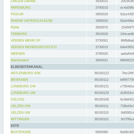
LINGEN-DARME
3500015
200363fc
PAPENBURG
3790010
ec4a598d
POGUM
3950020
5d1e4350
RHEINE UNTERSCHLEUSE
3390020
50a449ba
Rühle
3500070
15456f75
TERBORG
3910020
244cae8b
VERSEN WEHR OP
3730001
86f8dbab
VERSEN WEHRDURCHSTICH
3730010
6de43652
WEENER
3790020
aa6af4e6
Wachendorf
3500031
88698229
ELBESEITENKANAL
ARTLENBURG-ESK
90100122
7fec2f4f
BEVENSEN
90100112
b8997708
LÜNEBURG OW
90100121
c7364d1e
LÜNEBURG UW
90100120
d18033cd
OSLOSS
90100100
6c5b6422
UELZEN OW
90100111
728bd3e3
UELZEN UW
90100110
0d0082cf
WITTINGEN
90100101
9cf795ce
ESTE
BUXTEHUDE
5950080
8a08c920