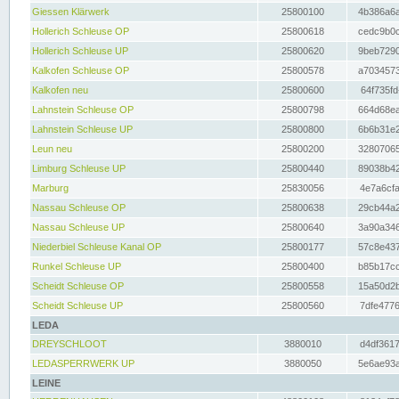
Giessen Klärwerk
25800100
4b386a6a
Hollerich Schleuse OP
25800618
cedc9b0c
Hollerich Schleuse UP
25800620
9beb7290
Kalkofen Schleuse OP
25800578
a7034573
Kalkofen neu
25800600
64f735fd
Lahnstein Schleuse OP
25800798
664d68ea
Lahnstein Schleuse UP
25800800
6b6b31e2
Leun neu
25800200
32807065
Limburg Schleuse UP
25800440
89038b42
Marburg
25830056
4e7a6cfa
Nassau Schleuse OP
25800638
29cb44a2
Nassau Schleuse UP
25800640
3a90a346
Niederbiel Schleuse Kanal OP
25800177
57c8e437
Runkel Schleuse UP
25800400
b85b17cc
Scheidt Schleuse OP
25800558
15a50d2b
Scheidt Schleuse UP
25800560
7dfe4776
LEDA
DREYSCHLOOT
3880010
d4df3617
LEDASPERRWERK UP
3880050
5e6ae93a
LEINE