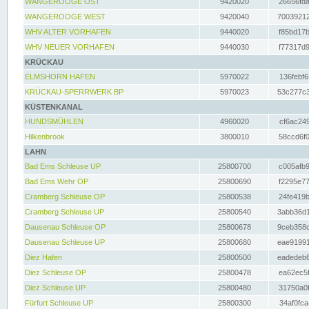
WANGEROOGE OST
9420020
26656fda
WANGEROOGE WEST
9420040
70039212
WHV ALTER VORHAFEN
9440020
f85bd17b
WHV NEUER VORHAFEN
9440030
f77317d9
KRÜCKAU
ELMSHORN HAFEN
5970022
136febf6
KRÜCKAU-SPERRWERK BP
5970023
53c277c3
KÜSTENKANAL
HUNDSMÜHLEN
4960020
cf6ac249
Hilkenbrook
3800010
58ccd6f0
LAHN
Bad Ems Schleuse UP
25800700
c005afb9
Bad Ems Wehr OP
25800690
f2295e77
Cramberg Schleuse OP
25800538
24fe419b
Cramberg Schleuse UP
25800540
3abb36d1
Dausenau Schleuse OP
25800678
9ceb358c
Dausenau Schleuse UP
25800680
eae91991
Diez Hafen
25800500
eadedeb6
Diez Schleuse OP
25800478
ea62ec5f
Diez Schleuse UP
25800480
31750a0f
Fürfurt Schleuse UP
25800300
34af0fca