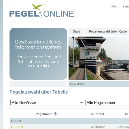
Hilfe
Link
Start
Pegelauswahl über Karte
Newsletter
Pegelauswahl über Tabelle
Pegelname
Nummer
UU
ALLER
AHLDEN
48900102
522286e2