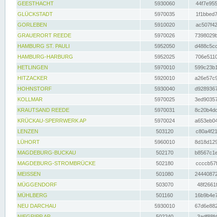
GEESTHACHT
5930060
44f7e955
GLÜCKSTADT
5970035
1f1bbed7
GORLEBEN
5910020
ac507f42
GRAUERORT REEDE
5970026
7398029b
HAMBURG ST. PAULI
5952050
d488c5cc
HAMBURG-HARBURG
5952025
706e5110
HETLINGEN
5970010
599c23b1
HITZACKER
5920010
a26e57c9
HOHNSTORF
5930040
d9289367
KOLLMAR
5970025
3ed90357
KRAUTSAND REEDE
5970031
8c20b4dc
KRÜCKAU-SPERRWERK AP
5970024
a653eb04
LENZEN
503120
c80a4f21
LÜHORT
5960010
8d18d129
MAGDEBURG-BUCKAU
502170
b8567c1e
MAGDEBURG-STROMBRÜCKE
502180
ccccb57f
MEISSEN
501080
24440872
MÜGGENDORF
503070
48f2661f
MÜHLBERG
501160
16b9b4e7
NEU DARCHAU
5930010
67d6e882
NIEGRIPP AP
502240
3adf88fd