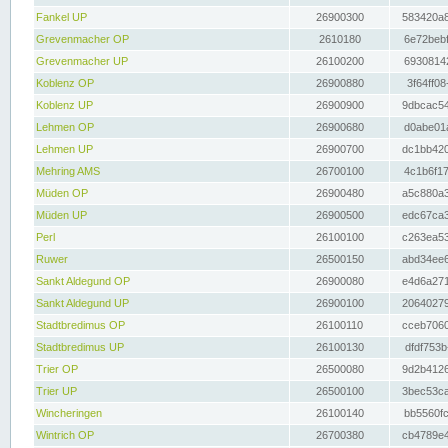
Fankel UP
26900300
583420a8
Grevenmacher OP
2610180
6e72bebf
Grevenmacher UP
26100200
69308142
Koblenz OP
26900880
3f64ff08
Koblenz UP
26900900
9dbcac54
Lehmen OP
26900680
d0abe01a
Lehmen UP
26900700
dc1bb420
Mehring AMS
26700100
4c1b6f17
Müden OP
26900480
a5c880a3
Müden UP
26900500
edc67ca3
Perl
26100100
c263ea53
Ruwer
26500150
abd34ee6
Sankt Aldegund OP
26900080
e4d6a271
Sankt Aldegund UP
26900100
20640279
Stadtbredimus OP
26100110
cceb7060
Stadtbredimus UP
26100130
dfdf753b
Trier OP
26500080
9d2b4126
Trier UP
26500100
3bec53ca
Wincheringen
26100140
bb5560fc
Wintrich OP
26700380
cb4789e4