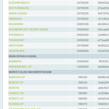
KLEINHEUBACH
24700200
355b02d2
KROTZENBURG
24700335
27eed51b
MAINFLINGEN
24700325
4627475d
OBERNAU
24700302
3c7cfb10
RAUNHEIM
24900108
db1684c1
SCHWEINFURT NEUER HAFEN
24300304
42ecae60
STEINBACH
24500100
1ed983c3
TRUNSTADT
24300202
a77aad00
WERTHEIM
24709089
0e065a22
WÜRZBURG
24300600
915d76e1
MAIN-DONAU-KANAL
BAMBERG
24300042
ff02f181
RIEDENBURG_UP
13409200
4a69e82e
MÜRITZ-ELDE-WASSERSTRASSE
BARKOW OP
596100
06d86c6b
BOBZIN OP
596120
faefa284
BUROW
5961601
a68cf527
DÖMITZ OP
596450
ec8188ee
DÖMITZ UP
596460
ad3a51da
ELDENA OP
596370
0fab94c7