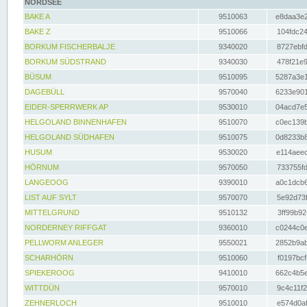
NORDSEE
BAKE A
9510063
e8daa3e2
BAKE Z
9510066
104fdc24
BORKUM FISCHERBALJE
9340020
8727ebfd
BORKUM SÜDSTRAND
9340030
478f21e9
BÜSUM
9510095
5287a3e1
DAGEBÜLL
9570040
6233e901
EIDER-SPERRWERK AP
9530010
04acd7e5
HELGOLAND BINNENHAFEN
9510070
c0ec139b
HELGOLAND SÜDHAFEN
9510075
0d8233b8
HUSUM
9530020
e114aeec
HÖRNUM
9570050
733755fd
LANGEOOG
9390010
a0c1dcb6
LIST AUF SYLT
9570070
5e92d73f
MITTELGRUND
9510132
3ff99b92
NORDERNEY RIFFGAT
9360010
c0244c0e
PELLWORM ANLEGER
9550021
2852b9ab
SCHARHÖRN
9510060
f0197bcf
SPIEKEROOG
9410010
662c4b5e
WITTDÜN
9570010
9c4c11f2
ZEHNERLOCH
9510010
e574d0af