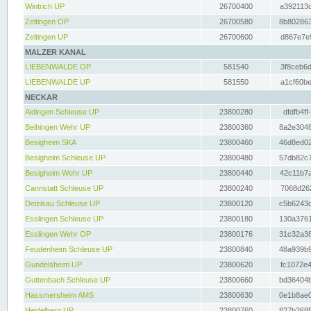
Wintrich UP
26700400
a392113c
Zeltingen OP
26700580
8b802863
Zeltingen UP
26700600
d867e7e9
MALZER KANAL
LIEBENWALDE OP
581540
3f8ceb6d
LIEBENWALDE UP
581550
a1cf60be
NECKAR
Aldingen Schleuse UP
23800280
dfdfb4ff
Beihingen Wehr UP
23800360
8a2e3048
Besigheim SKA
23800460
46d8ed02
Besigheim Schleuse UP
23800480
57db82c7
Besigheim Wehr UP
23800440
42c11b7a
Cannstatt Schleuse UP
23800240
7068d262
Deizisau Schleuse UP
23800120
c5b6243d
Esslingen Schleuse UP
23800180
130a3761
Esslingen Wehr OP
23800176
31c32a38
Feudenheim Schleuse UP
23800840
48a939b9
Gundelsheim UP
23800620
fc1072e4
Guttenbach Schleuse UP
23800660
bd36404b
Hassmersheim AMS
23800630
0e1b8ae0
Heidelberg UP
23800760
827b2685