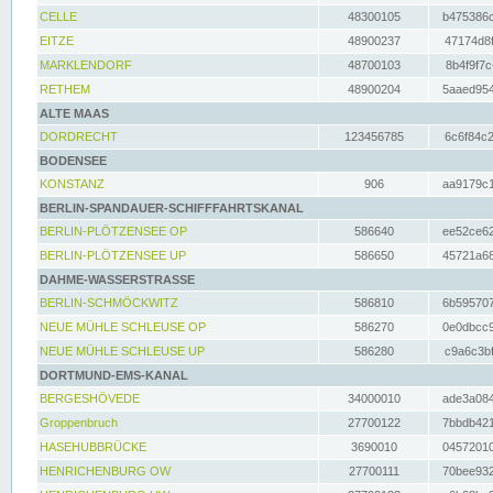
CELLE
48300105
b475386c
EITZE
48900237
47174d8f
MARKLENDORF
48700103
8b4f9f7c
RETHEM
48900204
5aaed954
ALTE MAAS
DORDRECHT
123456785
6c6f84c2
BODENSEE
KONSTANZ
906
aa9179c1
BERLIN-SPANDAUER-SCHIFFFAHRTSKANAL
BERLIN-PLÖTZENSEE OP
586640
ee52ce62
BERLIN-PLÖTZENSEE UP
586650
45721a68
DAHME-WASSERSTRASSE
BERLIN-SCHMÖCKWITZ
586810
6b595707
NEUE MÜHLE SCHLEUSE OP
586270
0e0dbcc9
NEUE MÜHLE SCHLEUSE UP
586280
c9a6c3bf
DORTMUND-EMS-KANAL
BERGESHÖVEDE
34000010
ade3a084
Groppenbruch
27700122
7bbdb421
HASEHUBBRÜCKE
3690010
04572010
HENRICHENBURG OW
27700111
70bee932