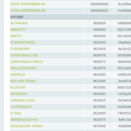
OSTE-SPERRWERK AP
9000000590
8c3295dc
OSTE-SPERRWERK BP
9000000532
7cb4566b
OSTSEE
ALTHAGEN
9650024
b8d05bf9
BARHÖFT
9650040
09227288
BARTH
9650030
00c33ed9
ECKERNFÖRDE
9610045
1faa9b2c
FLENSBURG
9610010
9e19c411
GREIFSWALD OIE
9690078
087b6386
GREIFSWALD-WIECK
9650073
6b53ef42
HEILIGENHAFEN
9610070
06219dd9
KAPPELN
9610035
b09f2243
KIEL-HOLTENAU
9610066
3ad4013f
KLOSTER
9670050
905e7328
KOSEROW
9690093
c0f33a36
LANGBALLIGAU
9610015
5a33bf14
LAUTERBACH
9670063
91922b9b
LT KIEL
9610050
736437d7
MARIENLEUCHTE
9610075
8effc15d
NEUENDORF HAFEN
9670046
492f85b8