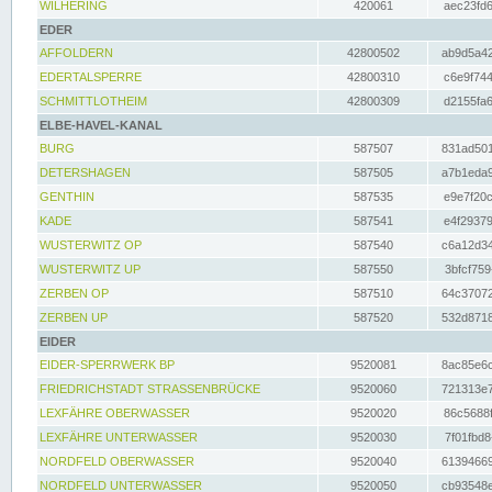
WILHERING
420061
aec23fd6
EDER
AFFOLDERN
42800502
ab9d5a42
EDERTALSPERRE
42800310
c6e9f744
SCHMITTLOTHEIM
42800309
d2155fa6
ELBE-HAVEL-KANAL
BURG
587507
831ad501
DETERSHAGEN
587505
a7b1eda9
GENTHIN
587535
e9e7f20c
KADE
587541
e4f29379
WUSTERWITZ OP
587540
c6a12d34
WUSTERWITZ UP
587550
3bfcf759
ZERBEN OP
587510
64c37072
ZERBEN UP
587520
532d8718
EIDER
EIDER-SPERRWERK BP
9520081
8ac85e6c
FRIEDRICHSTADT STRASSENBRÜCKE
9520060
721313e7
LEXFÄHRE OBERWASSER
9520020
86c5688f
LEXFÄHRE UNTERWASSER
9520030
7f01fbd8
NORDFELD OBERWASSER
9520040
61394669
NORDFELD UNTERWASSER
9520050
cb93548e