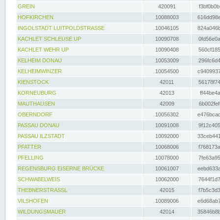
GREIN
420091
f3bf0b0b
HOFKIRCHEN
10088003
616dd98e
INGOLSTADT LUITPOLDSTRASSE
10046105
824a046b
KACHLET SCHLEUSE UP
10090708
0fd56e0a
KACHLET WEHR UP
10090408
560cf185
KELHEIM DONAU
10053009
296fc6d4
KELHEIMWINZER
10054500
c9409937
KIENSTOCK
42011
56178f74
KORNEUBURG
42013
ff44be4a
MAUTHAUSEN
42009
6b002fef
OBERNDORF
10056302
e476bcad
PASSAU DONAU
10091008
9f12c405
PASSAU ILZSTADT
10092000
33ceb441
PFATTER
10068006
f768173a
PFELLING
10078000
7fe63a95
REGENSBURG EISERNE BRÜCKE
10061007
eebd633a
SCHWABELWEIS
10062000
7644f1d7
THEBNERSTRASSL
42015
f7b5c3d3
VILSHOFEN
10089006
e6d68ab7
WILDUNGSMAUER
42014
35846b8b