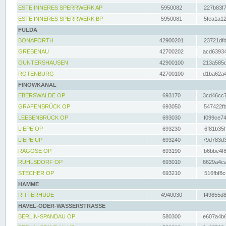
ESTE INNERES SPERRWERK AP
5950082
227b83f7
ESTE INNERES SPERRWERK BP
5950081
5fea1a12
FULDA
BONAFORTH
42900201
23721dfd
GREBENAU
42700202
acd63934
GUNTERSHAUSEN
42900100
213a585d
ROTENBURG
42700100
d1ba62a4
FINOWKANAL
EBERSWALDE OP
693170
3cd46cc7
GRAFENBRÜCK OP
693050
547422fb
LEESENBRÜCK OP
693030
f099ce74
LIEPE OP
693230
6f81b35f
LIEPE UP
693240
79d783d3
RAGÖSE OP
693190
b6bbe4f8
RUHLSDORF OP
693010
6629a4ca
STECHER OP
693210
516fbf8c
HAMME
RITTERHUDE
4940030
f49855d8
HAVEL-ODER-WASSERSTRASSE
BERLIN-SPANDAU OP
580300
e607a4b6