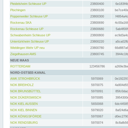
Pleidelsheim Schleuse UP
23800400
6e183f4b
Plochingen
23800100
be7ce40e
Poppenweiler Schleuse UP
23800300
f4854a4c
Rockenau SKA
23800690
4c00a166
Rockenau Schleuse UP
23800680
5ab4f00f
Schwabenheim Schleuse UP
23800800
ec9d3a4d
Untertürkheim Schleuse UP
23800220
a5ca02fb
Wieblingen Wehr UP neu
23800780
66d887a6
Ziegelhausen AMS
23800745
3944c1fd
NEUE MAAS
ROTTERDAM
123456786
a269e3be
NORD-OSTSEE-KANAL
AWK STROHBRÜCK
5970069
0e192297
NOK BREIHOLZ
5970075
4a904d59
NOK BRUNSBÜTTEL
5970091
85fc0dac
NOK DÜKERSWISCH
5970085
3954300d
NOK KIEL AUSSEN
5650068
6dc44585
NOK KIEL BINNEN
5979020
8af24d6a
NOK KÖNIGSFÖRDE
5970067
d0ec2790
NOK RENDSBURG
5970074
8c8afb56