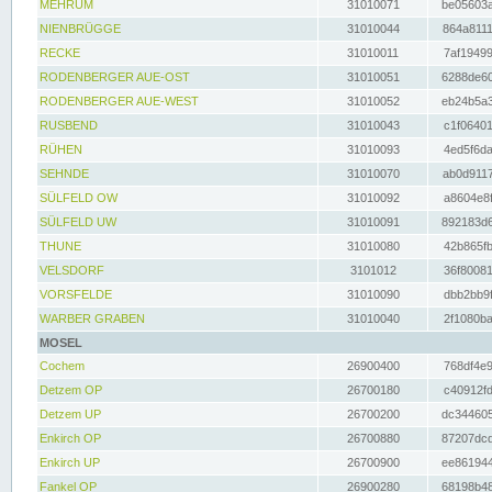
MEHRUM
31010071
be05603a
NIENBRÜGGE
31010044
864a8111
RECKE
31010011
7af19499
RODENBERGER AUE-OST
31010051
6288de60
RODENBERGER AUE-WEST
31010052
eb24b5a3
RUSBEND
31010043
c1f06401
RÜHEN
31010093
4ed5f6da
SEHNDE
31010070
ab0d9117
SÜLFELD OW
31010092
a8604e8f
SÜLFELD UW
31010091
892183d6
THUNE
31010080
42b865fb
VELSDORF
3101012
36f80081
VORSFELDE
31010090
dbb2bb9f
WARBER GRABEN
31010040
2f1080ba
MOSEL
Cochem
26900400
768df4e9
Detzem OP
26700180
c40912fd
Detzem UP
26700200
dc344605
Enkirch OP
26700880
87207dcd
Enkirch UP
26700900
ee861944
Fankel OP
26900280
68198b48