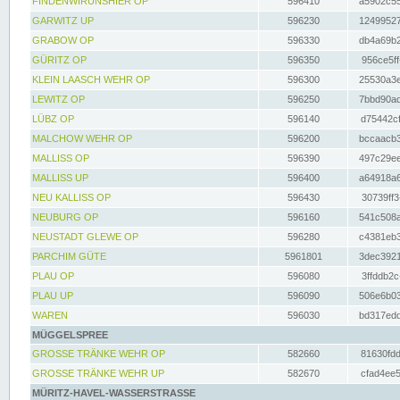
FINDENWIRUNSHIER OP
596410
a5902c55
GARWITZ UP
596230
12499527
GRABOW OP
596330
db4a69b2
GÜRITZ OP
596350
956ce5ff
KLEIN LAASCH WEHR OP
596300
25530a3e
LEWITZ OP
596250
7bbd90ad
LÜBZ OP
596140
d75442cf
MALCHOW WEHR OP
596200
bccaacb3
MALLISS OP
596390
497c29ee
MALLISS UP
596400
a64918a6
NEU KALLISS OP
596430
30739ff3
NEUBURG OP
596160
541c508a
NEUSTADT GLEWE OP
596280
c4381eb3
PARCHIM GÜTE
5961801
3dec3921
PLAU OP
596080
3ffddb2c
PLAU UP
596090
506e6b03
WAREN
596030
bd317edd
MÜGGELSPREE
GROSSE TRÄNKE WEHR OP
582660
81630fdd
GROSSE TRÄNKE WEHR UP
582670
cfad4ee5
MÜRITZ-HAVEL-WASSERSTRASSE