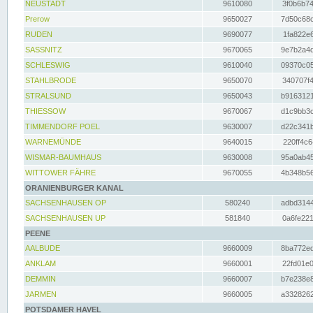
NEUSTADT
9610080
3f0b6b74
Prerow
9650027
7d50c68c
RUDEN
9690077
1fa822e6
SASSNITZ
9670065
9e7b2a4d
SCHLESWIG
9610040
09370c05
STAHLBRODE
9650070
340707f4
STRALSUND
9650043
b9163121
THIESSOW
9670067
d1c9bb3c
TIMMENDORF POEL
9630007
d22c341b
WARNEMÜNDE
9640015
220ff4c6
WISMAR-BAUMHAUS
9630008
95a0ab45
WITTOWER FÄHRE
9670055
4b348b56
ORANIENBURGER KANAL
SACHSENHAUSEN OP
580240
adbd3144
SACHSENHAUSEN UP
581840
0a6fe221
PEENE
AALBUDE
9660009
8ba772ed
ANKLAM
9660001
22fd01e0
DEMMIN
9660007
b7e238e8
JARMEN
9660005
a3328262
POTSDAMER HAVEL