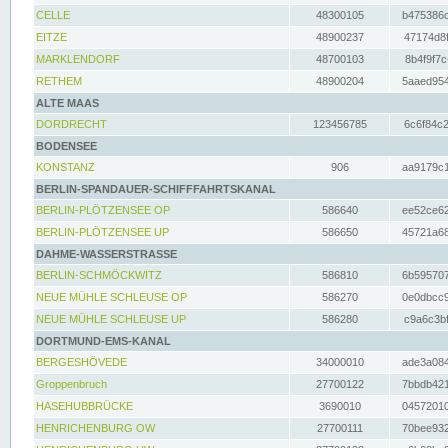
CELLE
48300105
b475386c
EITZE
48900237
47174d8f
MARKLENDORF
48700103
8b4f9f7c
RETHEM
48900204
5aaed954
ALTE MAAS
DORDRECHT
123456785
6c6f84c2
BODENSEE
KONSTANZ
906
aa9179c1
BERLIN-SPANDAUER-SCHIFFFAHRTSKANAL
BERLIN-PLÖTZENSEE OP
586640
ee52ce62
BERLIN-PLÖTZENSEE UP
586650
45721a68
DAHME-WASSERSTRASSE
BERLIN-SCHMÖCKWITZ
586810
6b595707
NEUE MÜHLE SCHLEUSE OP
586270
0e0dbcc9
NEUE MÜHLE SCHLEUSE UP
586280
c9a6c3bf
DORTMUND-EMS-KANAL
BERGESHÖVEDE
34000010
ade3a084
Groppenbruch
27700122
7bbdb421
HASEHUBBRÜCKE
3690010
04572010
HENRICHENBURG OW
27700111
70bee932