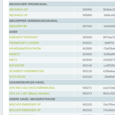
NEUHAUSER SPEISEKANAL
NEUHAUS OP
585850
963bdc26
NEUHAUS UP
585860
bf48cefd
NIEGRIPPER VERBINDUNGSKANAL
NIEGRIPP BP
587500
e506460f
ODER
EISENHÜTTENSTADT
603000
8675aa70
FRANKFURT1 (ODER)
603031
bffdf7f2
HOHENSAATEN-FINOW
603080
f7a639a4
KIENITZ
603050
6298a8f9
KIETZ
603040
16258271
RATZDORF
603140
ca3f535b
SCHWEDT-ODERBRÜCKE
603130
e28babaa
STÜTZKOW
603100
30bff0df
ORANIENBURGER HAVEL
OHV KM 3.014 (HOCHSPANNUNG)
580271
eea7e3dc
OHv km 1.467 (Blaues Wunder)
580272
8b51c505
OBERE HAVEL-WASSERSTRASSE
BISCHOFSWERDER OP
581520
16a780aa
BISCHOFSWERDER UP
581530
74134dc6