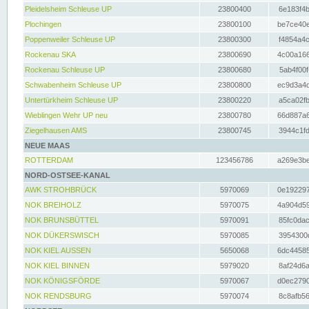
Pleidelsheim Schleuse UP
23800400
6e183f4b
Plochingen
23800100
be7ce40e
Poppenweiler Schleuse UP
23800300
f4854a4c
Rockenau SKA
23800690
4c00a166
Rockenau Schleuse UP
23800680
5ab4f00f
Schwabenheim Schleuse UP
23800800
ec9d3a4d
Untertürkheim Schleuse UP
23800220
a5ca02fb
Wieblingen Wehr UP neu
23800780
66d887a6
Ziegelhausen AMS
23800745
3944c1fd
NEUE MAAS
ROTTERDAM
123456786
a269e3be
NORD-OSTSEE-KANAL
AWK STROHBRÜCK
5970069
0e192297
NOK BREIHOLZ
5970075
4a904d59
NOK BRUNSBÜTTEL
5970091
85fc0dac
NOK DÜKERSWISCH
5970085
3954300d
NOK KIEL AUSSEN
5650068
6dc44585
NOK KIEL BINNEN
5979020
8af24d6a
NOK KÖNIGSFÖRDE
5970067
d0ec2790
NOK RENDSBURG
5970074
8c8afb56