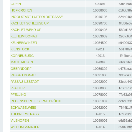
GREIN
420091
f3bf0b0b
HOFKIRCHEN
10088003
616dd98e
INGOLSTADT LUITPOLDSTRASSE
10046105
824a046b
KACHLET SCHLEUSE UP
10090708
0fd56e0a
KACHLET WEHR UP
10090408
560cf185
KELHEIM DONAU
10053009
296fc6d4
KELHEIMWINZER
10054500
c9409937
KIENSTOCK
42011
56178f74
KORNEUBURG
42013
ff44be4a
MAUTHAUSEN
42009
6b002fef
OBERNDORF
10056302
e476bcad
PASSAU DONAU
10091008
9f12c405
PASSAU ILZSTADT
10092000
33ceb441
PFATTER
10068006
f768173a
PFELLING
10078000
7fe63a95
REGENSBURG EISERNE BRÜCKE
10061007
eebd633a
SCHWABELWEIS
10062000
7644f1d7
THEBNERSTRASSL
42015
f7b5c3d3
VILSHOFEN
10089006
e6d68ab7
WILDUNGSMAUER
42014
35846b8b