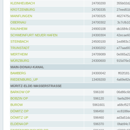
KLEINHEUBACH
24700200
355b02d2
KROTZENBURG
24700335
27eed51b
MAINFLINGEN
24700325
4627475d
OBERNAU
24700302
3c7cfb10
RAUNHEIM
24900108
db1684c1
SCHWEINFURT NEUER HAFEN
24300304
42ecae60
STEINBACH
24500100
1ed983c3
TRUNSTADT
24300202
a77aad00
WERTHEIM
24709089
0e065a22
WÜRZBURG
24300600
915d76e1
MAIN-DONAU-KANAL
BAMBERG
24300042
ff02f181
RIEDENBURG_UP
13409200
4a69e82e
MÜRITZ-ELDE-WASSERSTRASSE
BARKOW OP
596100
06d86c6b
BOBZIN OP
596120
faefa284
BUROW
5961601
a68cf527
DÖMITZ OP
596450
ec8188ee
DÖMITZ UP
596460
ad3a51da
ELDENA OP
596370
0fab94c7