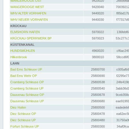
WANGEROOGE OST
9420020
26656fda
WANGEROOGE WEST
9420040
70039212
WHV ALTER VORHAFEN
9440020
f85bd17b
WHV NEUER VORHAFEN
9440030
f77317d9
KRÜCKAU
ELMSHORN HAFEN
5970022
136febf6
KRÜCKAU-SPERRWERK BP
5970023
53c277c3
KÜSTENKANAL
HUNDSMÜHLEN
4960020
cf6ac249
Hilkenbrook
3800010
58ccd6f0
LAHN
Bad Ems Schleuse UP
25800700
c005afb9
Bad Ems Wehr OP
25800690
f2295e77
Cramberg Schleuse OP
25800538
24fe419b
Cramberg Schleuse UP
25800540
3abb36d1
Dausenau Schleuse OP
25800678
9ceb358c
Dausenau Schleuse UP
25800680
eae91991
Diez Hafen
25800500
eadedeb6
Diez Schleuse OP
25800478
ea62ec5f
Diez Schleuse UP
25800480
31750a0f
Fürfurt Schleuse UP
25800300
34af0fca