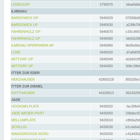
IJSSELKOP
2790070
bbaefa8e
ILMENAU
BARDOWICK OP
5940029
07830b68
BARDOWICK UP
5940030
a238b70f
FAHRENHOLZ OP
5940070
c33c3667
FAHRENHOLZ UP
5940060
bb62b28f
ILMENAU SPERRWERK AP
5940080
6b05e8dc
LÜNE
5940020
d7a8df36
WITTORF OP
5940049
eb3d4195
WITTORF UP
5940050
308c39b6
ITTER ZUR EDER
HERZHAUSEN
42800218
855205e7
ITTER ZUR DIEMEL
KOTTHAUSEN
44100013
36243256
JADE
HOOKSIELPLATE
9430020
fac30fe9
JADE-WESER-PORT
9430050
33bdec83
MELLUMPLATE
9420010
c8b9a2b6
SCHILLIG
9430030
b1cda5a0
WANGEROOGE NORD
9420030
c41d42b1