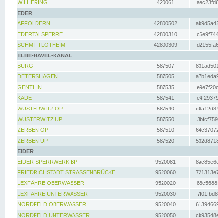
WILHERING
420061
aec23fd6
EDER
AFFOLDERN
42800502
ab9d5a42
EDERTALSPERRE
42800310
c6e9f744
SCHMITTLOTHEIM
42800309
d2155fa6
ELBE-HAVEL-KANAL
BURG
587507
831ad501
DETERSHAGEN
587505
a7b1eda9
GENTHIN
587535
e9e7f20c
KADE
587541
e4f29379
WUSTERWITZ OP
587540
c6a12d34
WUSTERWITZ UP
587550
3bfcf759
ZERBEN OP
587510
64c37072
ZERBEN UP
587520
532d8718
EIDER
EIDER-SPERRWERK BP
9520081
8ac85e6c
FRIEDRICHSTADT STRASSENBRÜCKE
9520060
721313e7
LEXFÄHRE OBERWASSER
9520020
86c5688f
LEXFÄHRE UNTERWASSER
9520030
7f01fbd8
NORDFELD OBERWASSER
9520040
61394669
NORDFELD UNTERWASSER
9520050
cb93548e