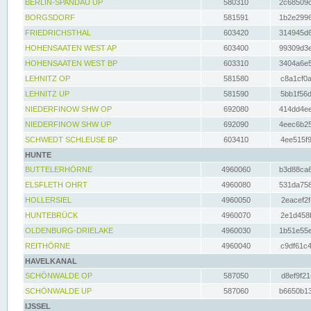
BERLIN-SPANDAU UP
580310
2c68509c
BORGSDORF
581591
1b2e2996
FRIEDRICHSTHAL
603420
314945d6
HOHENSAATEN WEST AP
603400
99309d3e
HOHENSAATEN WEST BP
603310
3404a6e5
LEHNITZ OP
581580
c8a1cf0a
LEHNITZ UP
581590
5bb1f56d
NIEDERFINOW SHW OP
692080
414dd4ee
NIEDERFINOW SHW UP
692090
4eec6b25
SCHWEDT SCHLEUSE BP
603410
4ee515f9
HUNTE
BUTTELERHÖRNE
4960060
b3d88ca6
ELSFLETH OHRT
4960080
531da758
HOLLERSIEL
4960050
2eacef2f
HUNTEBRÜCK
4960070
2e1d458b
OLDENBURG-DRIELAKE
4960030
1b51e55e
REITHÖRNE
4960040
c9df61c4
HAVELKANAL
SCHÖNWALDE OP
587050
d8ef9f21
SCHÖNWALDE UP
587060
b6650b13
IJSSEL