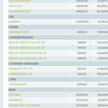
HERRENHAUSEN
48800108
8134af78
NEUSTADT
48800200
dda39817
SCHWARMSTEDT
48800301
8e16bd66
LEK
KRIMPEN
123456784
f5c96f13
LESUM
WASSERHORST
4930010
76844306
LANDWEHRKANAL
BERLIN-OBERSCHLEUSE OP
586600
24ce3282
BERLIN-OBERSCHLEUSE UP
586610
c42ad3df
BERLIN-UNTERSCHLEUSE OP
586620
503ad891
BERLIN-UNTERSCHLEUSE UP
586630
d198c901
LYCHENER GEWÄSSER
HIMMELPFORT OP
581110
bcdfa310
HIMMELPFORT UP
581120
9592d736
LÜHE
HORNEBURG
5960020
3244d787
MAIN
ASTHEIM
24300406
3de69bf8
FAULBACH
24700109
a919f57f
FRANKFURT OSTHAFEN
24700404
66ff3eb4