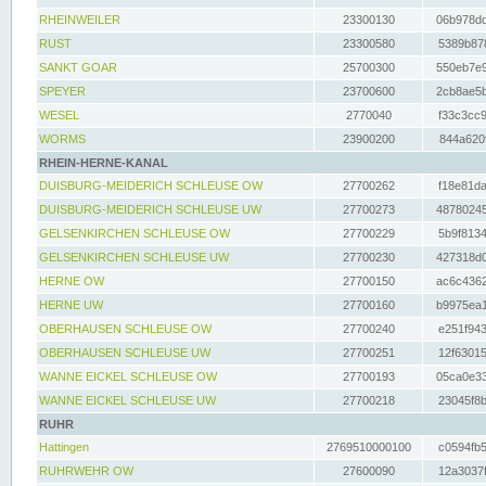
RHEINWEILER
23300130
06b978dd
RUST
23300580
5389b878
SANKT GOAR
25700300
550eb7e9
SPEYER
23700600
2cb8ae5b
WESEL
2770040
f33c3cc9
WORMS
23900200
844a620f
RHEIN-HERNE-KANAL
DUISBURG-MEIDERICH SCHLEUSE OW
27700262
f18e81da
DUISBURG-MEIDERICH SCHLEUSE UW
27700273
48780245
GELSENKIRCHEN SCHLEUSE OW
27700229
5b9f8134
GELSENKIRCHEN SCHLEUSE UW
27700230
427318d0
HERNE OW
27700150
ac6c4362
HERNE UW
27700160
b9975ea1
OBERHAUSEN SCHLEUSE OW
27700240
e251f943
OBERHAUSEN SCHLEUSE UW
27700251
12f63015
WANNE EICKEL SCHLEUSE OW
27700193
05ca0e33
WANNE EICKEL SCHLEUSE UW
27700218
23045f8b
RUHR
Hattingen
2769510000100
c0594fb5
RUHRWEHR OW
27600090
12a3037f