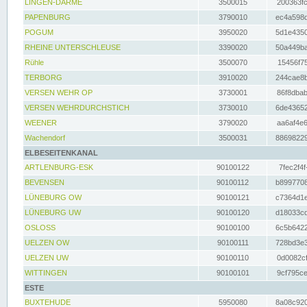
LINGEN-DARME
3500015
200363fc
PAPENBURG
3790010
ec4a598d
POGUM
3950020
5d1e4350
RHEINE UNTERSCHLEUSE
3390020
50a449ba
Rühle
3500070
15456f75
TERBORG
3910020
244cae8b
VERSEN WEHR OP
3730001
86f8dbab
VERSEN WEHRDURCHSTICH
3730010
6de43652
WEENER
3790020
aa6af4e6
Wachendorf
3500031
88698229
ELBESEITENKANAL
ARTLENBURG-ESK
90100122
7fec2f4f
BEVENSEN
90100112
b8997708
LÜNEBURG OW
90100121
c7364d1e
LÜNEBURG UW
90100120
d18033cd
OSLOSS
90100100
6c5b6422
UELZEN OW
90100111
728bd3e3
UELZEN UW
90100110
0d0082cf
WITTINGEN
90100101
9cf795ce
ESTE
BUXTEHUDE
5950080
8a08c920