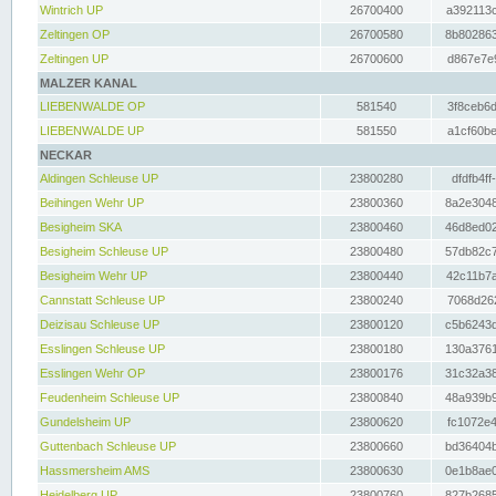
Wintrich UP
26700400
a392113c
Zeltingen OP
26700580
8b802863
Zeltingen UP
26700600
d867e7e9
MALZER KANAL
LIEBENWALDE OP
581540
3f8ceb6d
LIEBENWALDE UP
581550
a1cf60be
NECKAR
Aldingen Schleuse UP
23800280
dfdfb4ff
Beihingen Wehr UP
23800360
8a2e3048
Besigheim SKA
23800460
46d8ed02
Besigheim Schleuse UP
23800480
57db82c7
Besigheim Wehr UP
23800440
42c11b7a
Cannstatt Schleuse UP
23800240
7068d262
Deizisau Schleuse UP
23800120
c5b6243d
Esslingen Schleuse UP
23800180
130a3761
Esslingen Wehr OP
23800176
31c32a38
Feudenheim Schleuse UP
23800840
48a939b9
Gundelsheim UP
23800620
fc1072e4
Guttenbach Schleuse UP
23800660
bd36404b
Hassmersheim AMS
23800630
0e1b8ae0
Heidelberg UP
23800760
827b2685