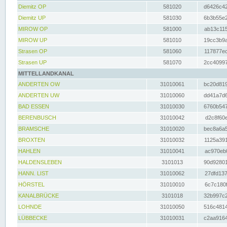
Diemitz OP
581020
d6426c42
Diemitz UP
581030
6b3b55e2
MIROW OP
581000
ab13c115
MIROW UP
581010
19cc3b9a
Strasen OP
581060
117877ec
Strasen UP
581070
2cc40997
MITTELLANDKANAL
ANDERTEN OW
31010061
bc20d819
ANDERTEN UW
31010060
dd41a7d6
BAD ESSEN
31010030
6760b547
BERENBUSCH
31010042
d2c8f60e
BRAMSCHE
31010020
bec8a6a5
BROXTEN
31010032
1125a391
HAHLEN
31010041
ac970eb0
HALDENSLEBEN
3101013
90d92801
HANN. LIST
31010062
27dfd137
HÖRSTEL
31010010
6c7c180f
KANALBRÜCKE
3101018
32b997c2
LOHNDE
31010050
516c4814
LÜBBECKE
31010031
c2aa9164