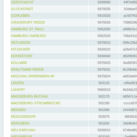
GEESTHACHT
5930060
44f7e955
GLÜCKSTADT
5970035
1f1bbed7
GORLEBEN
5910020
ac507f42
GRAUERORT REEDE
5970026
7398029b
HAMBURG ST. PAULI
5952050
d488c5cc
HAMBURG-HARBURG
5952025
706e5110
HETLINGEN
5970010
599c23b1
HITZACKER
5920010
a26e57c9
HOHNSTORF
5930040
d9289367
KOLLMAR
5970025
3ed90357
KRAUTSAND REEDE
5970031
8c20b4dc
KRÜCKAU-SPERRWERK AP
5970024
a653eb04
LENZEN
503120
c80a4f21
LÜHORT
5960010
8d18d129
MAGDEBURG-BUCKAU
502170
b8567c1e
MAGDEBURG-STROMBRÜCKE
502180
ccccb57f
MEISSEN
501080
24440872
MÜGGENDORF
503070
48f2661f
MÜHLBERG
501160
16b9b4e7
NEU DARCHAU
5930010
67d6e882
NIEGRIPP AP
502240
3adf88fd