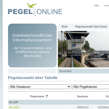
Hilfe
Link
Start
Pegelauswahl über Karte
Newsletter
Pegelauswahl über Tabelle
Pegelname
Nummer
UU
ALLER
AHLDEN
48900102
522286e2