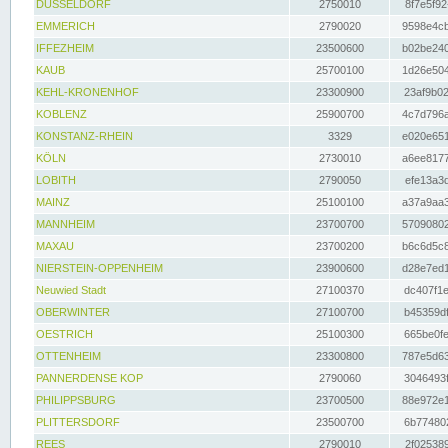
DÜSSELDORF
2750010
8f7e5f92
EMMERICH
2790020
9598e4cb
IFFEZHEIM
23500600
b02be240
KAUB
25700100
1d26e504
KEHL-KRONENHOF
23300900
23af9b02
KOBLENZ
25900700
4c7d796a
KONSTANZ-RHEIN
3329
e020e651
KÖLN
2730010
a6ee8177
LOBITH
2790050
efe13a3d
MAINZ
25100100
a37a9aa3
MANNHEIM
23700700
57090802
MAXAU
23700200
b6c6d5c8
NIERSTEIN-OPPENHEIM
23900600
d28e7ed1
Neuwied Stadt
27100370
dc407f1e
OBERWINTER
27100700
b45359df
OESTRICH
25100300
665be0fe
OTTENHEIM
23300800
787e5d63
PANNERDENSE KOP
2790060
3046493f
PHILIPPSBURG
23700500
88e972e1
PLITTERSDORF
23500700
6b774802
REES
2790010
2f025389