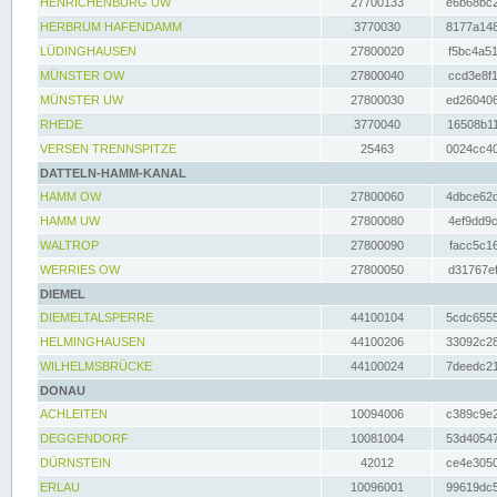
HENRICHENBURG UW
27700133
e6b68bc2
HERBRUM HAFENDAMM
3770030
8177a148
LÜDINGHAUSEN
27800020
f5bc4a51
MÜNSTER OW
27800040
ccd3e8f1
MÜNSTER UW
27800030
ed260406
RHEDE
3770040
16508b11
VERSEN TRENNSPITZE
25463
0024cc40
DATTELN-HAMM-KANAL
HAMM OW
27800060
4dbce62d
HAMM UW
27800080
4ef9dd9c
WALTROP
27800090
facc5c16
WERRIES OW
27800050
d31767ef
DIEMEL
DIEMELTALSPERRE
44100104
5cdc6555
HELMINGHAUSEN
44100206
33092c28
WILHELMSBRÜCKE
44100024
7deedc21
DONAU
ACHLEITEN
10094006
c389c9e2
DEGGENDORF
10081004
53d40547
DÜRNSTEIN
42012
ce4e3050
ERLAU
10096001
99619dc5