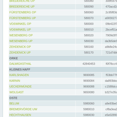
BREDEREICHE OP
580080
308f5979
BREDEREICHE UP
580090
470acd2a
FÜRSTENBERG OP
580060
2c95f83d
FÜRSTENBERG UP
580070
a5830277
VOßWINKEL OP
580000
09b422f7
VOßWINKEL UP
580010
2bcef51a
WESENBERG OP
580020
7909d3f7
WESENBERG UP
580030
da3b5de9
ZEHDENICK OP
580160
a9b8e24c
ZEHDENICK UP
580170
721d7dbf
ORKE
DALWIGKSTHAL
42840453
f0f78cc4
KLEINES HAFF
KARLSHAGEN
9690085
f53bb77f
KARNIN
9690084
da893bbd
UECKERMÜNDE
9690088
c1588dcc
WOLGAST
9650080
b327e35c
OSTE
BELUM
5980060
a9e93be0
BREMERVÖRDE UW
5980010
cf8a3ea2
HECHTHAUSEN
5980030
e5e02890