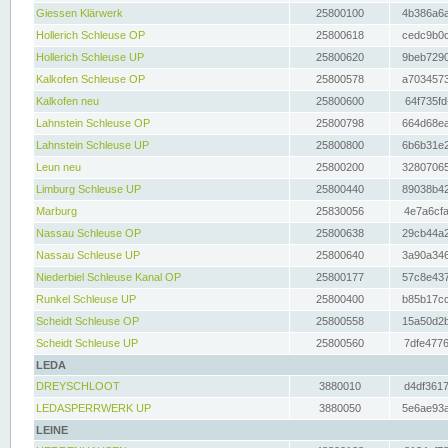
Giessen Klärwerk
25800100
4b386a6a
Hollerich Schleuse OP
25800618
cedc9b0c
Hollerich Schleuse UP
25800620
9beb7290
Kalkofen Schleuse OP
25800578
a7034573
Kalkofen neu
25800600
64f735fd
Lahnstein Schleuse OP
25800798
664d68ea
Lahnstein Schleuse UP
25800800
6b6b31e2
Leun neu
25800200
32807065
Limburg Schleuse UP
25800440
89038b42
Marburg
25830056
4e7a6cfa
Nassau Schleuse OP
25800638
29cb44a2
Nassau Schleuse UP
25800640
3a90a346
Niederbiel Schleuse Kanal OP
25800177
57c8e437
Runkel Schleuse UP
25800400
b85b17cc
Scheidt Schleuse OP
25800558
15a50d2b
Scheidt Schleuse UP
25800560
7dfe4776
LEDA
DREYSCHLOOT
3880010
d4df3617
LEDASPERRWERK UP
3880050
5e6ae93a
LEINE