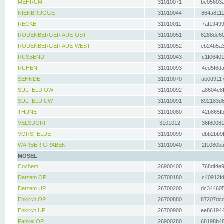
MEHRUM
31010071
be05603a
NIENBRÜGGE
31010044
864a8111
RECKE
31010011
7af19499
RODENBERGER AUE-OST
31010051
6288de60
RODENBERGER AUE-WEST
31010052
eb24b5a3
RUSBEND
31010043
c1f06401
RÜHEN
31010093
4ed5f6da
SEHNDE
31010070
ab0d9117
SÜLFELD OW
31010092
a8604e8f
SÜLFELD UW
31010091
892183d6
THUNE
31010080
42b865fb
VELSDORF
3101012
36f80081
VORSFELDE
31010090
dbb2bb9f
WARBER GRABEN
31010040
2f1080ba
MOSEL
Cochem
26900400
768df4e9
Detzem OP
26700180
c40912fd
Detzem UP
26700200
dc344605
Enkirch OP
26700880
87207dcd
Enkirch UP
26700900
ee861944
Fankel OP
26900280
68198b48