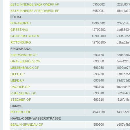
ESTE INNERES SPERRWERK AP
5950082
227b83f7
ESTE INNERES SPERRWERK BP
5950081
5fea1a12
FULDA
BONAFORTH
42900201
23721dfd
GREBENAU
42700202
acd63934
GUNTERSHAUSEN
42900100
213a585d
ROTENBURG
42700100
d1ba62a4
FINOWKANAL
EBERSWALDE OP
693170
3cd46cc7
GRAFENBRÜCK OP
693050
547422fb
LEESENBRÜCK OP
693030
f099ce74
LIEPE OP
693230
6f81b35f
LIEPE UP
693240
79d783d3
RAGÖSE OP
693190
b6bbe4f8
RUHLSDORF OP
693010
6629a4ca
STECHER OP
693210
516fbf8c
HAMME
RITTERHUDE
4940030
f49855d8
HAVEL-ODER-WASSERSTRASSE
BERLIN-SPANDAU OP
580300
e607a4b6