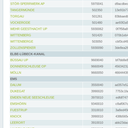
STÖR-SPERRWERK AP
5970041
d9acdbec
TANGERMÜNDE
502350
13e91b77
TORGAU
501261
83bbaedb
VOCKERODE
501480
ae93f2a5
WEHR GEESTHACHT UP
5930062
0f7f58a8
WITTENBERG
501420
070b1eb4
WITTENBERGE
503050
cbf3cd49
ZOLLENSPIEKER
5930090
3de8ea26
ELBE-LÜBECK-KANAL
BÜSSAU UP
9669040
bf7bb8e8
DONNERSCHLEUSE OP
9660049
45634232
MÖLLN
9660050
46644438
EMS
DALUM
3550040
ad357e52
DUKEGAT
3990020
7753c1fa
EMDEN NEUE SEESCHLEUSE
3970010
edfdf747
EMSHÖRN
9340010
c8af067c
FUESTRUP
3310010
3a8ed45f
KNOCK
3990010
438b565e
LEERORT
3910010
abb23dad