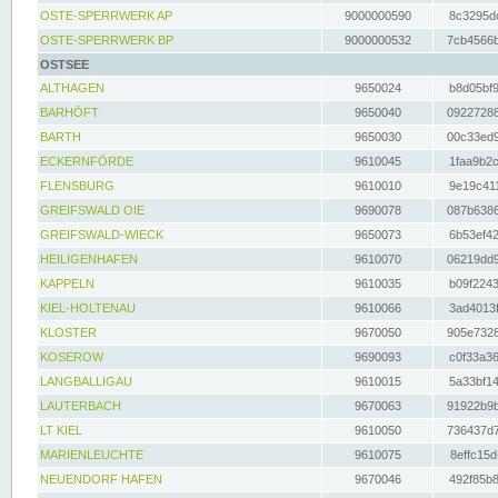
OSTE-SPERRWERK AP
9000000590
8c3295dc
OSTE-SPERRWERK BP
9000000532
7cb4566b
OSTSEE
ALTHAGEN
9650024
b8d05bf9
BARHÖFT
9650040
09227288
BARTH
9650030
00c33ed9
ECKERNFÖRDE
9610045
1faa9b2c
FLENSBURG
9610010
9e19c411
GREIFSWALD OIE
9690078
087b6386
GREIFSWALD-WIECK
9650073
6b53ef42
HEILIGENHAFEN
9610070
06219dd9
KAPPELN
9610035
b09f2243
KIEL-HOLTENAU
9610066
3ad4013f
KLOSTER
9670050
905e7328
KOSEROW
9690093
c0f33a36
LANGBALLIGAU
9610015
5a33bf14
LAUTERBACH
9670063
91922b9b
LT KIEL
9610050
736437d7
MARIENLEUCHTE
9610075
8effc15d
NEUENDORF HAFEN
9670046
492f85b8