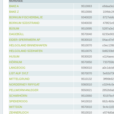
NORDSEE
BAKE A
9510063
e8daa3e2
BAKE Z
9510066
104fdc24
BORKUM FISCHERBALJE
9340020
8727ebfd
BORKUM SÜDSTRAND
9340030
478f21e9
BÜSUM
9510095
5287a3e1
DAGEBÜLL
9570040
6233e901
EIDER-SPERRWERK AP
9530010
04acd7e5
HELGOLAND BINNENHAFEN
9510070
c0ec139b
HELGOLAND SÜDHAFEN
9510075
0d8233b8
HUSUM
9530020
e114aeec
HÖRNUM
9570050
733755fd
LANGEOOG
9390010
a0c1dcb6
LIST AUF SYLT
9570070
5e92d73f
MITTELGRUND
9510132
3ff99b92
NORDERNEY RIFFGAT
9360010
c0244c0e
PELLWORM ANLEGER
9550021
2852b9ab
SCHARHÖRN
9510060
f0197bcf
SPIEKEROOG
9410010
662c4b5e
WITTDÜN
9570010
9c4c11f2
ZEHNERLOCH
9510010
e574d0af