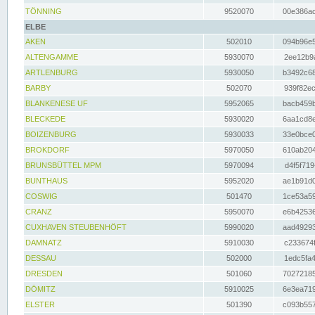
TÖNNING
9520070
00e386ac
ELBE
AKEN
502010
094b96e5
ALTENGAMME
5930070
2ee12b9a
ARTLENBURG
5930050
b3492c68
BARBY
502070
939f82ec
BLANKENESE UF
5952065
bacb459b
BLECKEDE
5930020
6aa1cd8e
BOIZENBURG
5930033
33e0bce0
BROKDORF
5970050
610ab204
BRUNSBÜTTEL MPM
5970094
d4f5f719
BUNTHAUS
5952020
ae1b91d0
COSWIG
501470
1ce53a59
CRANZ
5950070
e6b42536
CUXHAVEN STEUBENHÖFT
5990020
aad49293
DAMNATZ
5910030
c233674f
DESSAU
502000
1edc5fa4
DRESDEN
501060
70272185
DÖMITZ
5910025
6e3ea719
ELSTER
501390
c093b557