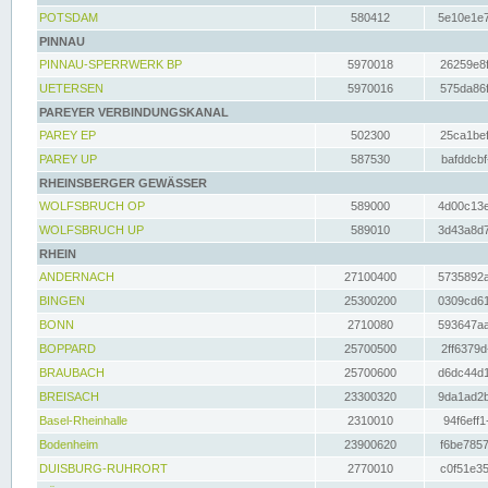
POTSDAM
580412
5e10e1e7
PINNAU
PINNAU-SPERRWERK BP
5970018
26259e8f
UETERSEN
5970016
575da86f
PAREYER VERBINDUNGSKANAL
PAREY EP
502300
25ca1bef
PAREY UP
587530
bafddcbf
RHEINSBERGER GEWÄSSER
WOLFSBRUCH OP
589000
4d00c13e
WOLFSBRUCH UP
589010
3d43a8d7
RHEIN
ANDERNACH
27100400
5735892a
BINGEN
25300200
0309cd61
BONN
2710080
593647aa
BOPPARD
25700500
2ff6379d
BRAUBACH
25700600
d6dc44d1
BREISACH
23300320
9da1ad2b
Basel-Rheinhalle
2310010
94f6eff1
Bodenheim
23900620
f6be7857
DUISBURG-RUHRORT
2770010
c0f51e35