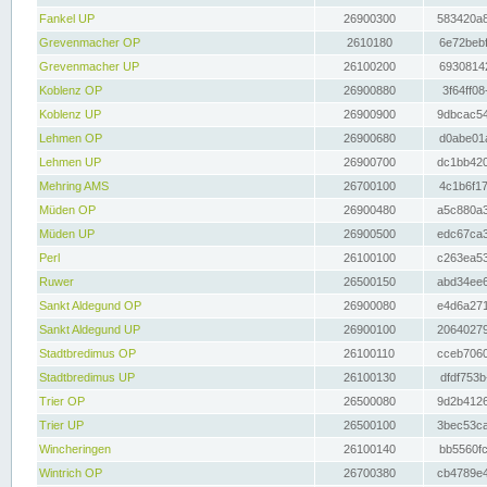
Fankel UP
26900300
583420a8
Grevenmacher OP
2610180
6e72bebf
Grevenmacher UP
26100200
69308142
Koblenz OP
26900880
3f64ff08
Koblenz UP
26900900
9dbcac54
Lehmen OP
26900680
d0abe01a
Lehmen UP
26900700
dc1bb420
Mehring AMS
26700100
4c1b6f17
Müden OP
26900480
a5c880a3
Müden UP
26900500
edc67ca3
Perl
26100100
c263ea53
Ruwer
26500150
abd34ee6
Sankt Aldegund OP
26900080
e4d6a271
Sankt Aldegund UP
26900100
20640279
Stadtbredimus OP
26100110
cceb7060
Stadtbredimus UP
26100130
dfdf753b
Trier OP
26500080
9d2b4126
Trier UP
26500100
3bec53ca
Wincheringen
26100140
bb5560fc
Wintrich OP
26700380
cb4789e4