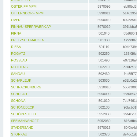
OSTERIFF MPM
5970096
eb90bd3f
OTTERNDORF MPM
5990011
5140295e
OVER
5950010
b02ce5c0
PINNAU-SPERRWERK AP
5970019
391bbba5
PIRNA
501040
85d686f1
PRETZSCH-MAUKEN
501330
f3dc8f07
RIESA
501110
b04b739d
ROGÄTZ
502250
133f0f6c
ROSSLAU
501490
e97116a4
ROTHENSEE
502210
e30f2e83
SANDAU
502430
f4c55f77
SCHARLEUK
503030
e32b0a28
SCHNACKENBURG
5910010
550e3885
SCHULAU
5950090
f3c6ee73
SCHÖNA
501010
7cb7461b
SCHÖNEBECK
502130
90bcb315
SCHÖPFSTELLE
5952030
fed4c295
SEEMANNSHÖFT
5952060
816affba
STADERSAND
5970013
80f0fc4d
STORKAU
502370
de4cc1db