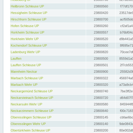
Heilbronn Schleuse UP
23800560
f77df170
Hessigheim Schleuse UP
23800420
23517de9
Hirschhorn Schleuse UP
23800700
acf505dd
Hofen Schleuse UP
23800260
cf2af1a4
Horkheim Schleuse UP
23800557
b76bf04c
Horkheim Wehr UP
23800520
d9b441a5
Kochendorf Schleuse UP
23800600
8f695e71
Ladenburg Wehr UP
23800820
70cee7df
Lauffen
23800500
8559d1a0
Lauffen Schleuse UP
23800501
2f7cb553
Mannheim Neckar
23800900
25582d3f
Marbach Schleuse UP
23800322
456974a8
Marbach Wehr UP
23800320
a73a9cb4
Neckargemünd Schleuse UP
23800740
7be3ff2e
Neckarsteinach Schleuse UP
23800720
d64d07f7
Neckarsulm Wehr UP
23800580
845944f8
Neckarzimmern Schleuse UP
23800640
f00c7183
Oberesslingen Schleuse UP
23800145
cbfae6bc
Oberesslingen Wehr UP
23800140
9de0843a
Obertürkheim Schleuse UP
23800200
80e002d8