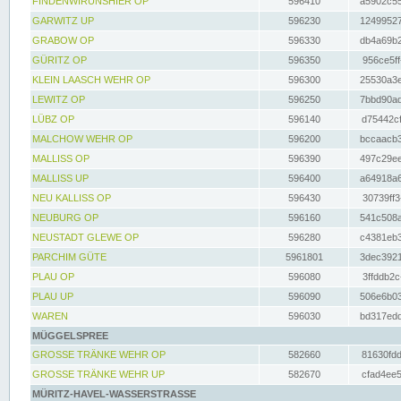
FINDENWIRUNSHIER OP
596410
a5902c55
GARWITZ UP
596230
12499527
GRABOW OP
596330
db4a69b2
GÜRITZ OP
596350
956ce5ff
KLEIN LAASCH WEHR OP
596300
25530a3e
LEWITZ OP
596250
7bbd90ad
LÜBZ OP
596140
d75442cf
MALCHOW WEHR OP
596200
bccaacb3
MALLISS OP
596390
497c29ee
MALLISS UP
596400
a64918a6
NEU KALLISS OP
596430
30739ff3
NEUBURG OP
596160
541c508a
NEUSTADT GLEWE OP
596280
c4381eb3
PARCHIM GÜTE
5961801
3dec3921
PLAU OP
596080
3ffddb2c
PLAU UP
596090
506e6b03
WAREN
596030
bd317edd
MÜGGELSPREE
GROSSE TRÄNKE WEHR OP
582660
81630fdd
GROSSE TRÄNKE WEHR UP
582670
cfad4ee5
MÜRITZ-HAVEL-WASSERSTRASSE