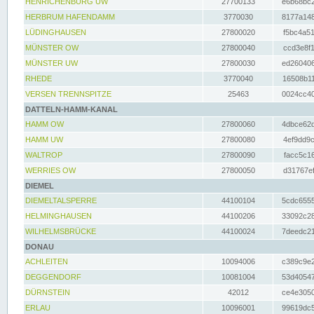
HENRICHENBURG UW
27700133
e6b68bc2
HERBRUM HAFENDAMM
3770030
8177a148
LÜDINGHAUSEN
27800020
f5bc4a51
MÜNSTER OW
27800040
ccd3e8f1
MÜNSTER UW
27800030
ed260406
RHEDE
3770040
16508b11
VERSEN TRENNSPITZE
25463
0024cc40
DATTELN-HAMM-KANAL
HAMM OW
27800060
4dbce62d
HAMM UW
27800080
4ef9dd9c
WALTROP
27800090
facc5c16
WERRIES OW
27800050
d31767ef
DIEMEL
DIEMELTALSPERRE
44100104
5cdc6555
HELMINGHAUSEN
44100206
33092c28
WILHELMSBRÜCKE
44100024
7deedc21
DONAU
ACHLEITEN
10094006
c389c9e2
DEGGENDORF
10081004
53d40547
DÜRNSTEIN
42012
ce4e3050
ERLAU
10096001
99619dc5