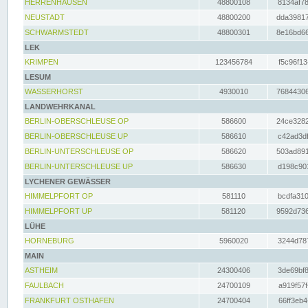
HERRENHAUSEN
48800108
8134af78
NEUSTADT
48800200
dda39817
SCHWARMSTEDT
48800301
8e16bd66
LEK
KRIMPEN
123456784
f5c96f13
LESUM
WASSERHORST
4930010
76844306
LANDWEHRKANAL
BERLIN-OBERSCHLEUSE OP
586600
24ce3282
BERLIN-OBERSCHLEUSE UP
586610
c42ad3df
BERLIN-UNTERSCHLEUSE OP
586620
503ad891
BERLIN-UNTERSCHLEUSE UP
586630
d198c901
LYCHENER GEWÄSSER
HIMMELPFORT OP
581110
bcdfa310
HIMMELPFORT UP
581120
9592d736
LÜHE
HORNEBURG
5960020
3244d787
MAIN
ASTHEIM
24300406
3de69bf8
FAULBACH
24700109
a919f57f
FRANKFURT OSTHAFEN
24700404
66ff3eb4