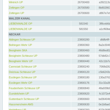
Wintrich UP
26700400
a392113c
Zeltingen OP
26700580
8b802863
Zeltingen UP
26700600
d867e7e9
MALZER KANAL
LIEBENWALDE OP
581540
3f8ceb6d
LIEBENWALDE UP
581550
a1cf60be
NECKAR
Aldingen Schleuse UP
23800280
dfdfb4ff
Beihingen Wehr UP
23800360
8a2e3048
Besigheim SKA
23800460
46d8ed02
Besigheim Schleuse UP
23800480
57db82c7
Besigheim Wehr UP
23800440
42c11b7a
Cannstatt Schleuse UP
23800240
7068d262
Deizisau Schleuse UP
23800120
c5b6243d
Esslingen Schleuse UP
23800180
130a3761
Esslingen Wehr OP
23800176
31c32a38
Feudenheim Schleuse UP
23800840
48a939b9
Gundelsheim UP
23800620
fc1072e4
Guttenbach Schleuse UP
23800660
bd36404b
Hassmersheim AMS
23800630
0e1b8ae0
Heidelberg UP
23800760
827b2685