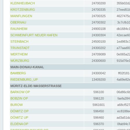
KLEINHEUBACH
24700200
355b02d2
KROTZENBURG
24700335
27eed51b
MAINFLINGEN
24700325
4627475d
OBERNAU
24700302
3c7cfb10
RAUNHEIM
24900108
db1684c1
SCHWEINFURT NEUER HAFEN
24300304
42ecae60
STEINBACH
24500100
1ed983c3
TRUNSTADT
24300202
a77aad00
WERTHEIM
24709089
0e065a22
WÜRZBURG
24300600
915d76e1
MAIN-DONAU-KANAL
BAMBERG
24300042
ff02f181
RIEDENBURG_UP
13409200
4a69e82e
MÜRITZ-ELDE-WASSERSTRASSE
BARKOW OP
596100
06d86c6b
BOBZIN OP
596120
faefa284
BUROW
5961601
a68cf527
DÖMITZ OP
596450
ec8188ee
DÖMITZ UP
596460
ad3a51da
ELDENA OP
596370
0fab94c7