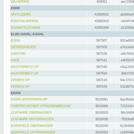
WILHERING
420061
aec23fd6
EDER
AFFOLDERN
42800502
ab9d5a42
EDERTALSPERRE
42800310
c6e9f744
SCHMITTLOTHEIM
42800309
d2155fa6
ELBE-HAVEL-KANAL
BURG
587507
831ad501
DETERSHAGEN
587505
a7b1eda9
GENTHIN
587535
e9e7f20c
KADE
587541
e4f29379
WUSTERWITZ OP
587540
c6a12d34
WUSTERWITZ UP
587550
3bfcf759
ZERBEN OP
587510
64c37072
ZERBEN UP
587520
532d8718
EIDER
EIDER-SPERRWERK BP
9520081
8ac85e6c
FRIEDRICHSTADT STRASSENBRÜCKE
9520060
721313e7
LEXFÄHRE OBERWASSER
9520020
86c5688f
LEXFÄHRE UNTERWASSER
9520030
7f01fbd8
NORDFELD OBERWASSER
9520040
61394669
NORDFELD UNTERWASSER
9520050
cb93548e