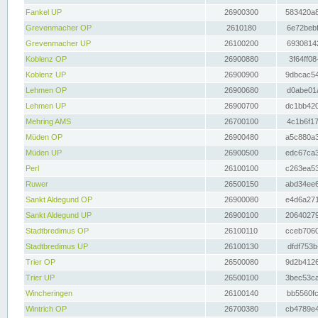
Fankel UP
26900300
583420a8
Grevenmacher OP
2610180
6e72bebf
Grevenmacher UP
26100200
69308142
Koblenz OP
26900880
3f64ff08
Koblenz UP
26900900
9dbcac54
Lehmen OP
26900680
d0abe01a
Lehmen UP
26900700
dc1bb420
Mehring AMS
26700100
4c1b6f17
Müden OP
26900480
a5c880a3
Müden UP
26900500
edc67ca3
Perl
26100100
c263ea53
Ruwer
26500150
abd34ee6
Sankt Aldegund OP
26900080
e4d6a271
Sankt Aldegund UP
26900100
20640279
Stadtbredimus OP
26100110
cceb7060
Stadtbredimus UP
26100130
dfdf753b
Trier OP
26500080
9d2b4126
Trier UP
26500100
3bec53ca
Wincheringen
26100140
bb5560fc
Wintrich OP
26700380
cb4789e4