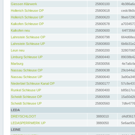
Giessen Klärwerk
25800100
4b386a6a
Hollerich Schleuse OP
25800618
cedc9b0c
Hollerich Schleuse UP
25800620
9beb7290
Kalkofen Schleuse OP
25800578
a7034573
Kalkofen neu
25800600
64f735fd
Lahnstein Schleuse OP
25800798
664d68ea
Lahnstein Schleuse UP
25800800
6b6b31e2
Leun neu
25800200
32807065
Limburg Schleuse UP
25800440
89038b42
Marburg
25830056
4e7a6cfa
Nassau Schleuse OP
25800638
29cb44a2
Nassau Schleuse UP
25800640
3a90a346
Niederbiel Schleuse Kanal OP
25800177
57c8e437
Runkel Schleuse UP
25800400
b85b17cc
Scheidt Schleuse OP
25800558
15a50d2b
Scheidt Schleuse UP
25800560
7dfe4776
LEDA
DREYSCHLOOT
3880010
d4df3617
LEDASPERRWERK UP
3880050
5e6ae93a
LEINE