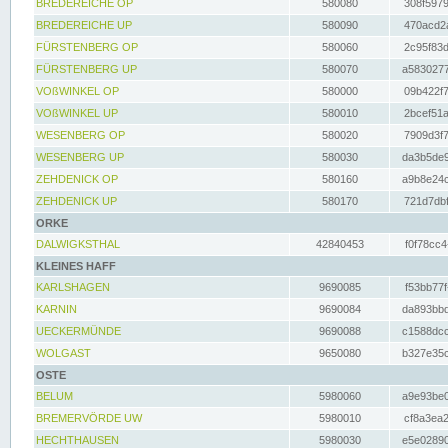
BREDEREICHE OP
580080
308f5979
BREDEREICHE UP
580090
470acd2a
FÜRSTENBERG OP
580060
2c95f83d
FÜRSTENBERG UP
580070
a5830277
VOßWINKEL OP
580000
09b422f7
VOßWINKEL UP
580010
2bcef51a
WESENBERG OP
580020
7909d3f7
WESENBERG UP
580030
da3b5de9
ZEHDENICK OP
580160
a9b8e24c
ZEHDENICK UP
580170
721d7dbf
ORKE
DALWIGKSTHAL
42840453
f0f78cc4
KLEINES HAFF
KARLSHAGEN
9690085
f53bb77f
KARNIN
9690084
da893bbd
UECKERMÜNDE
9690088
c1588dcc
WOLGAST
9650080
b327e35c
OSTE
BELUM
5980060
a9e93be0
BREMERVÖRDE UW
5980010
cf8a3ea2
HECHTHAUSEN
5980030
e5e02890