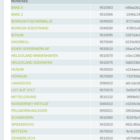
NORDSEE
BAKE A
9510063
e8daa3e2
BAKE Z
9510066
104fdc24
BORKUM FISCHERBALJE
9340020
8727ebfd
BORKUM SÜDSTRAND
9340030
478f21e9
BÜSUM
9510095
5287a3e1
DAGEBÜLL
9570040
6233e901
EIDER-SPERRWERK AP
9530010
04acd7e5
HELGOLAND BINNENHAFEN
9510070
c0ec139b
HELGOLAND SÜDHAFEN
9510075
0d8233b8
HUSUM
9530020
e114aeec
HÖRNUM
9570050
733755fd
LANGEOOG
9390010
a0c1dcb6
LIST AUF SYLT
9570070
5e92d73f
MITTELGRUND
9510132
3ff99b92
NORDERNEY RIFFGAT
9360010
c0244c0e
PELLWORM ANLEGER
9550021
2852b9ab
SCHARHÖRN
9510060
f0197bcf
SPIEKEROOG
9410010
662c4b5e
WITTDÜN
9570010
9c4c11f2
ZEHNERLOCH
9510010
e574d0af