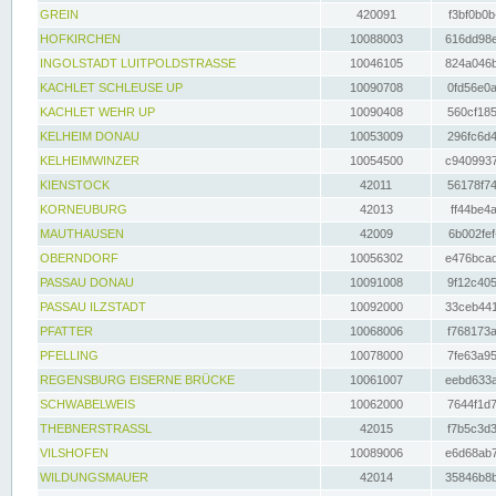
GREIN
420091
f3bf0b0b
HOFKIRCHEN
10088003
616dd98e
INGOLSTADT LUITPOLDSTRASSE
10046105
824a046b
KACHLET SCHLEUSE UP
10090708
0fd56e0a
KACHLET WEHR UP
10090408
560cf185
KELHEIM DONAU
10053009
296fc6d4
KELHEIMWINZER
10054500
c9409937
KIENSTOCK
42011
56178f74
KORNEUBURG
42013
ff44be4a
MAUTHAUSEN
42009
6b002fef
OBERNDORF
10056302
e476bcad
PASSAU DONAU
10091008
9f12c405
PASSAU ILZSTADT
10092000
33ceb441
PFATTER
10068006
f768173a
PFELLING
10078000
7fe63a95
REGENSBURG EISERNE BRÜCKE
10061007
eebd633a
SCHWABELWEIS
10062000
7644f1d7
THEBNERSTRASSL
42015
f7b5c3d3
VILSHOFEN
10089006
e6d68ab7
WILDUNGSMAUER
42014
35846b8b