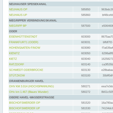
NEUHAUSER SPEISEKANAL
NEUHAUS OP
585850
963bdc26
NEUHAUS UP
585860
bf48cefd
NIEGRIPPER VERBINDUNGSKANAL
NIEGRIPP BP
587500
e506460f
ODER
EISENHÜTTENSTADT
603000
8675aa70
FRANKFURT1 (ODER)
603031
bffdf7f2
HOHENSAATEN-FINOW
603080
f7a639a4
KIENITZ
603050
6298a8f9
KIETZ
603040
16258271
RATZDORF
603140
ca3f535b
SCHWEDT-ODERBRÜCKE
603130
e28babaa
STÜTZKOW
603100
30bff0df
ORANIENBURGER HAVEL
OHV KM 3.014 (HOCHSPANNUNG)
580271
eea7e3dc
OHv km 1.467 (Blaues Wunder)
580272
8b51c505
OBERE HAVEL-WASSERSTRASSE
BISCHOFSWERDER OP
581520
16a780aa
BISCHOFSWERDER UP
581530
74134dc6