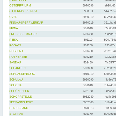
OSTERIFF MPM
5970096
eb90bd3f
OTTERNDORF MPM
5990011
5140295e
OVER
5950010
b02ce5c0
PINNAU-SPERRWERK AP
5970019
391bbba5
PIRNA
501040
85d686f1
PRETZSCH-MAUKEN
501330
f3dc8f07
RIESA
501110
b04b739d
ROGÄTZ
502250
133f0f6c
ROSSLAU
501490
e97116a4
ROTHENSEE
502210
e30f2e83
SANDAU
502430
f4c55f77
SCHARLEUK
503030
e32b0a28
SCHNACKENBURG
5910010
550e3885
SCHULAU
5950090
f3c6ee73
SCHÖNA
501010
7cb7461b
SCHÖNEBECK
502130
90bcb315
SCHÖPFSTELLE
5952030
fed4c295
SEEMANNSHÖFT
5952060
816affba
STADERSAND
5970013
80f0fc4d
STORKAU
502370
de4cc1db