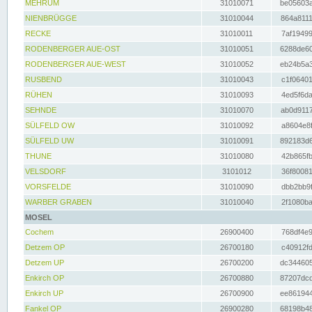
MEHRUM
31010071
be05603a
NIENBRÜGGE
31010044
864a8111
RECKE
31010011
7af19499
RODENBERGER AUE-OST
31010051
6288de60
RODENBERGER AUE-WEST
31010052
eb24b5a3
RUSBEND
31010043
c1f06401
RÜHEN
31010093
4ed5f6da
SEHNDE
31010070
ab0d9117
SÜLFELD OW
31010092
a8604e8f
SÜLFELD UW
31010091
892183d6
THUNE
31010080
42b865fb
VELSDORF
3101012
36f80081
VORSFELDE
31010090
dbb2bb9f
WARBER GRABEN
31010040
2f1080ba
MOSEL
Cochem
26900400
768df4e9
Detzem OP
26700180
c40912fd
Detzem UP
26700200
dc344605
Enkirch OP
26700880
87207dcd
Enkirch UP
26700900
ee861944
Fankel OP
26900280
68198b48