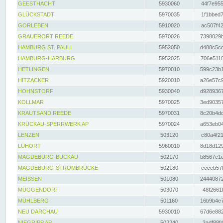
GEESTHACHT
5930060
44f7e955
GLÜCKSTADT
5970035
1f1bbed7
GORLEBEN
5910020
ac507f42
GRAUERORT REEDE
5970026
7398029b
HAMBURG ST. PAULI
5952050
d488c5cc
HAMBURG-HARBURG
5952025
706e5110
HETLINGEN
5970010
599c23b1
HITZACKER
5920010
a26e57c9
HOHNSTORF
5930040
d9289367
KOLLMAR
5970025
3ed90357
KRAUTSAND REEDE
5970031
8c20b4dc
KRÜCKAU-SPERRWERK AP
5970024
a653eb04
LENZEN
503120
c80a4f21
LÜHORT
5960010
8d18d129
MAGDEBURG-BUCKAU
502170
b8567c1e
MAGDEBURG-STROMBRÜCKE
502180
ccccb57f
MEISSEN
501080
24440872
MÜGGENDORF
503070
48f2661f
MÜHLBERG
501160
16b9b4e7
NEU DARCHAU
5930010
67d6e882
NIEGRIPP AP
502240
3adf88fd