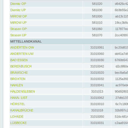
Diemitz OP
581020
d6426c42
Diemitz UP
581030
6b3b55e2
MIROW OP
581000
ab13c115
MIROW UP
581010
19cc3b9a
Strasen OP
581060
117877ec
Strasen UP
581070
2cc40997
MITTELLANDKANAL
ANDERTEN OW
31010061
bc20d819
ANDERTEN UW
31010060
dd41a7d6
BAD ESSEN
31010030
6760b547
BERENBUSCH
31010042
d2c8f60e
BRAMSCHE
31010020
bec8a6a5
BROXTEN
31010032
1125a391
HAHLEN
31010041
ac970eb0
HALDENSLEBEN
3101013
90d92801
HANN. LIST
31010062
27dfd137
HÖRSTEL
31010010
6c7c180f
KANALBRÜCKE
3101018
32b997c2
LOHNDE
31010050
516c4814
LÜBBECKE
31010031
c2aa9164