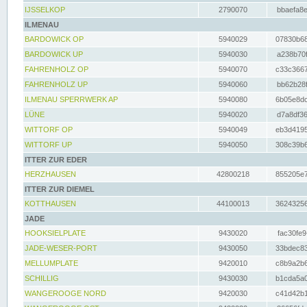
IJSSELKOP
2790070
bbaefa8e
ILMENAU
BARDOWICK OP
5940029
07830b68
BARDOWICK UP
5940030
a238b70f
FAHRENHOLZ OP
5940070
c33c3667
FAHRENHOLZ UP
5940060
bb62b28f
ILMENAU SPERRWERK AP
5940080
6b05e8dc
LÜNE
5940020
d7a8df36
WITTORF OP
5940049
eb3d4195
WITTORF UP
5940050
308c39b6
ITTER ZUR EDER
HERZHAUSEN
42800218
855205e7
ITTER ZUR DIEMEL
KOTTHAUSEN
44100013
36243256
JADE
HOOKSIELPLATE
9430020
fac30fe9
JADE-WESER-PORT
9430050
33bdec83
MELLUMPLATE
9420010
c8b9a2b6
SCHILLIG
9430030
b1cda5a0
WANGEROOGE NORD
9420030
c41d42b1