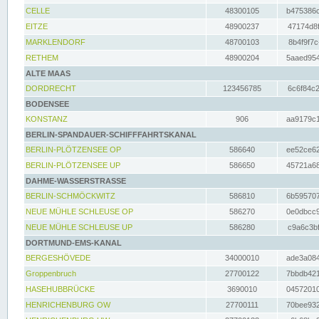
CELLE
48300105
b475386c
EITZE
48900237
47174d8f
MARKLENDORF
48700103
8b4f9f7c
RETHEM
48900204
5aaed954
ALTE MAAS
DORDRECHT
123456785
6c6f84c2
BODENSEE
KONSTANZ
906
aa9179c1
BERLIN-SPANDAUER-SCHIFFFAHRTSKANAL
BERLIN-PLÖTZENSEE OP
586640
ee52ce62
BERLIN-PLÖTZENSEE UP
586650
45721a68
DAHME-WASSERSTRASSE
BERLIN-SCHMÖCKWITZ
586810
6b595707
NEUE MÜHLE SCHLEUSE OP
586270
0e0dbcc9
NEUE MÜHLE SCHLEUSE UP
586280
c9a6c3bf
DORTMUND-EMS-KANAL
BERGESHÖVEDE
34000010
ade3a084
Groppenbruch
27700122
7bbdb421
HASEHUBBRÜCKE
3690010
04572010
HENRICHENBURG OW
27700111
70bee932