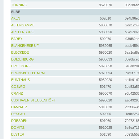
TÖNNING
9520070
00e386ac
ELBE
AKEN
502010
094b96e5
ALTENGAMME
5930070
2ee12b9a
ARTLENBURG
5930050
b3492c68
BARBY
502070
939f82ec
BLANKENESE UF
5952065
bacb459b
BLECKEDE
5930020
6aa1cd8e
BOIZENBURG
5930033
33e0bce0
BROKDORF
5970050
610ab204
BRUNSBÜTTEL MPM
5970094
d4f5f719
BUNTHAUS
5952020
ae1b91d0
COSWIG
501470
1ce53a59
CRANZ
5950070
e6b42536
CUXHAVEN STEUBENHÖFT
5990020
aad49293
DAMNATZ
5910030
c233674f
DESSAU
502000
1edc5fa4
DRESDEN
501060
70272185
DÖMITZ
5910025
6e3ea719
ELSTER
501390
c093b557