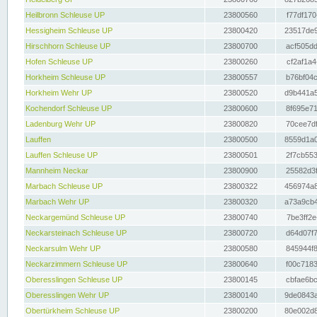
Heilbronn Schleuse UP
23800560
f77df170
Hessigheim Schleuse UP
23800420
23517de9
Hirschhorn Schleuse UP
23800700
acf505dd
Hofen Schleuse UP
23800260
cf2af1a4
Horkheim Schleuse UP
23800557
b76bf04c
Horkheim Wehr UP
23800520
d9b441a5
Kochendorf Schleuse UP
23800600
8f695e71
Ladenburg Wehr UP
23800820
70cee7df
Lauffen
23800500
8559d1a0
Lauffen Schleuse UP
23800501
2f7cb553
Mannheim Neckar
23800900
25582d3f
Marbach Schleuse UP
23800322
456974a8
Marbach Wehr UP
23800320
a73a9cb4
Neckargemünd Schleuse UP
23800740
7be3ff2e
Neckarsteinach Schleuse UP
23800720
d64d07f7
Neckarsulm Wehr UP
23800580
845944f8
Neckarzimmern Schleuse UP
23800640
f00c7183
Oberesslingen Schleuse UP
23800145
cbfae6bc
Oberesslingen Wehr UP
23800140
9de0843a
Obertürkheim Schleuse UP
23800200
80e002d8