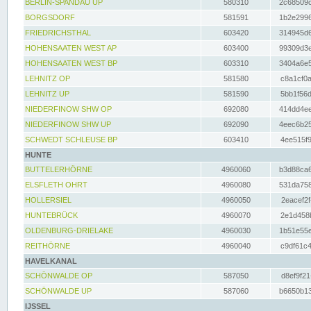
BERLIN-SPANDAU UP
580310
2c68509c
BORGSDORF
581591
1b2e2996
FRIEDRICHSTHAL
603420
314945d6
HOHENSAATEN WEST AP
603400
99309d3e
HOHENSAATEN WEST BP
603310
3404a6e5
LEHNITZ OP
581580
c8a1cf0a
LEHNITZ UP
581590
5bb1f56d
NIEDERFINOW SHW OP
692080
414dd4ee
NIEDERFINOW SHW UP
692090
4eec6b25
SCHWEDT SCHLEUSE BP
603410
4ee515f9
HUNTE
BUTTELERHÖRNE
4960060
b3d88ca6
ELSFLETH OHRT
4960080
531da758
HOLLERSIEL
4960050
2eacef2f
HUNTEBRÜCK
4960070
2e1d458b
OLDENBURG-DRIELAKE
4960030
1b51e55e
REITHÖRNE
4960040
c9df61c4
HAVELKANAL
SCHÖNWALDE OP
587050
d8ef9f21
SCHÖNWALDE UP
587060
b6650b13
IJSSEL