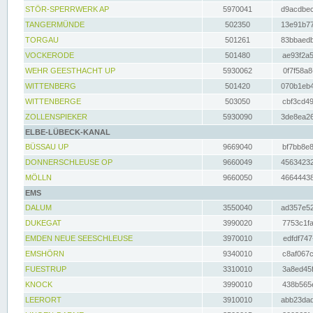
STÖR-SPERRWERK AP
5970041
d9acdbec
TANGERMÜNDE
502350
13e91b77
TORGAU
501261
83bbaedb
VOCKERODE
501480
ae93f2a5
WEHR GEESTHACHT UP
5930062
0f7f58a8
WITTENBERG
501420
070b1eb4
WITTENBERGE
503050
cbf3cd49
ZOLLENSPIEKER
5930090
3de8ea26
ELBE-LÜBECK-KANAL
BÜSSAU UP
9669040
bf7bb8e8
DONNERSCHLEUSE OP
9660049
45634232
MÖLLN
9660050
46644438
EMS
DALUM
3550040
ad357e52
DUKEGAT
3990020
7753c1fa
EMDEN NEUE SEESCHLEUSE
3970010
edfdf747
EMSHÖRN
9340010
c8af067c
FUESTRUP
3310010
3a8ed45f
KNOCK
3990010
438b565e
LEERORT
3910010
abb23dad