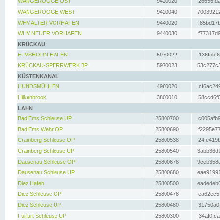
WANGEROOGE OST
9420020
26656fda
WANGEROOGE WEST
9420040
70039212
WHV ALTER VORHAFEN
9440020
f85bd17b
WHV NEUER VORHAFEN
9440030
f77317d9
KRÜCKAU
ELMSHORN HAFEN
5970022
136febf6
KRÜCKAU-SPERRWERK BP
5970023
53c277c3
KÜSTENKANAL
HUNDSMÜHLEN
4960020
cf6ac249
Hilkenbrook
3800010
58ccd6f0
LAHN
Bad Ems Schleuse UP
25800700
c005afb9
Bad Ems Wehr OP
25800690
f2295e77
Cramberg Schleuse OP
25800538
24fe419b
Cramberg Schleuse UP
25800540
3abb36d1
Dausenau Schleuse OP
25800678
9ceb358c
Dausenau Schleuse UP
25800680
eae91991
Diez Hafen
25800500
eadedeb6
Diez Schleuse OP
25800478
ea62ec5f
Diez Schleuse UP
25800480
31750a0f
Fürfurt Schleuse UP
25800300
34af0fca