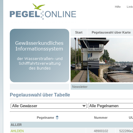
Hilfe
Link
Start
Pegelauswahl über Karte
Newsletter
Pegelauswahl über Tabelle
Pegelname
Nummer
UU
ALLER
AHLDEN
48900102
522286e2