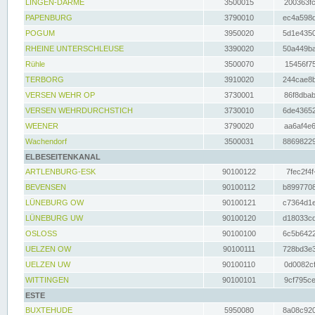
LINGEN-DARME
3500015
200363fc
PAPENBURG
3790010
ec4a598d
POGUM
3950020
5d1e4350
RHEINE UNTERSCHLEUSE
3390020
50a449ba
Rühle
3500070
15456f75
TERBORG
3910020
244cae8b
VERSEN WEHR OP
3730001
86f8dbab
VERSEN WEHRDURCHSTICH
3730010
6de43652
WEENER
3790020
aa6af4e6
Wachendorf
3500031
88698229
ELBESEITENKANAL
ARTLENBURG-ESK
90100122
7fec2f4f
BEVENSEN
90100112
b8997708
LÜNEBURG OW
90100121
c7364d1e
LÜNEBURG UW
90100120
d18033cd
OSLOSS
90100100
6c5b6422
UELZEN OW
90100111
728bd3e3
UELZEN UW
90100110
0d0082cf
WITTINGEN
90100101
9cf795ce
ESTE
BUXTEHUDE
5950080
8a08c920