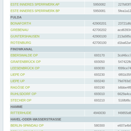
ESTE INNERES SPERRWERK AP
5950082
227b83f7
ESTE INNERES SPERRWERK BP
5950081
5fea1a12
FULDA
BONAFORTH
42900201
23721dfd
GREBENAU
42700202
acd63934
GUNTERSHAUSEN
42900100
213a585d
ROTENBURG
42700100
d1ba62a4
FINOWKANAL
EBERSWALDE OP
693170
3cd46cc7
GRAFENBRÜCK OP
693050
547422fb
LEESENBRÜCK OP
693030
f099ce74
LIEPE OP
693230
6f81b35f
LIEPE UP
693240
79d783d3
RAGÖSE OP
693190
b6bbe4f8
RUHLSDORF OP
693010
6629a4ca
STECHER OP
693210
516fbf8c
HAMME
RITTERHUDE
4940030
f49855d8
HAVEL-ODER-WASSERSTRASSE
BERLIN-SPANDAU OP
580300
e607a4b6