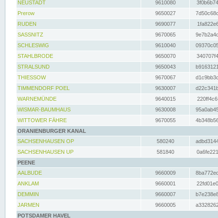
NEUSTADT
9610080
3f0b6b74
Prerow
9650027
7d50c68c
RUDEN
9690077
1fa822e6
SASSNITZ
9670065
9e7b2a4d
SCHLESWIG
9610040
09370c05
STAHLBRODE
9650070
340707f4
STRALSUND
9650043
b9163121
THIESSOW
9670067
d1c9bb3c
TIMMENDORF POEL
9630007
d22c341b
WARNEMÜNDE
9640015
220ff4c6
WISMAR-BAUMHAUS
9630008
95a0ab45
WITTOWER FÄHRE
9670055
4b348b56
ORANIENBURGER KANAL
SACHSENHAUSEN OP
580240
adbd3144
SACHSENHAUSEN UP
581840
0a6fe221
PEENE
AALBUDE
9660009
8ba772ed
ANKLAM
9660001
22fd01e0
DEMMIN
9660007
b7e238e8
JARMEN
9660005
a3328262
POTSDAMER HAVEL