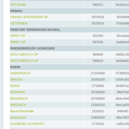
POTSDAM
580412
5e10e1e7
PINNAU
PINNAU-SPERRWERK BP
5970018
26259e8f
UETERSEN
5970016
575da86f
PAREYER VERBINDUNGSKANAL
PAREY EP
502300
25ca1bef
PAREY UP
587530
bafddcbf
RHEINSBERGER GEWÄSSER
WOLFSBRUCH OP
589000
4d00c13e
WOLFSBRUCH UP
589010
3d43a8d7
RHEIN
ANDERNACH
27100400
5735892a
BINGEN
25300200
0309cd61
BONN
2710080
593647aa
BOPPARD
25700500
2ff6379d
BRAUBACH
25700600
d6dc44d1
BREISACH
23300320
9da1ad2b
Basel-Rheinhalle
2310010
94f6eff1
Bodenheim
23900620
f6be7857
DUISBURG-RUHRORT
2770010
c0f51e35