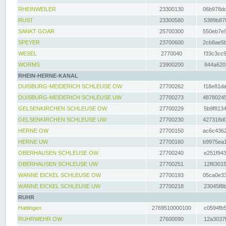
RHEINWEILER
23300130
06b978dd
RUST
23300580
5389b878
SANKT GOAR
25700300
550eb7e9
SPEYER
23700600
2cb8ae5b
WESEL
2770040
f33c3cc9
WORMS
23900200
844a620f
RHEIN-HERNE-KANAL
DUISBURG-MEIDERICH SCHLEUSE OW
27700262
f18e81da
DUISBURG-MEIDERICH SCHLEUSE UW
27700273
48780245
GELSENKIRCHEN SCHLEUSE OW
27700229
5b9f8134
GELSENKIRCHEN SCHLEUSE UW
27700230
427318d0
HERNE OW
27700150
ac6c4362
HERNE UW
27700160
b9975ea1
OBERHAUSEN SCHLEUSE OW
27700240
e251f943
OBERHAUSEN SCHLEUSE UW
27700251
12f63015
WANNE EICKEL SCHLEUSE OW
27700193
05ca0e33
WANNE EICKEL SCHLEUSE UW
27700218
23045f8b
RUHR
Hattingen
2769510000100
c0594fb5
RUHRWEHR OW
27600090
12a3037f