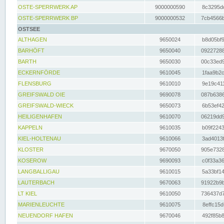
OSTE-SPERRWERK AP
9000000590
8c3295dc
OSTE-SPERRWERK BP
9000000532
7cb4566b
OSTSEE
ALTHAGEN
9650024
b8d05bf9
BARHÖFT
9650040
09227288
BARTH
9650030
00c33ed9
ECKERNFÖRDE
9610045
1faa9b2c
FLENSBURG
9610010
9e19c411
GREIFSWALD OIE
9690078
087b6386
GREIFSWALD-WIECK
9650073
6b53ef42
HEILIGENHAFEN
9610070
06219dd9
KAPPELN
9610035
b09f2243
KIEL-HOLTENAU
9610066
3ad4013f
KLOSTER
9670050
905e7328
KOSEROW
9690093
c0f33a36
LANGBALLIGAU
9610015
5a33bf14
LAUTERBACH
9670063
91922b9b
LT KIEL
9610050
736437d7
MARIENLEUCHTE
9610075
8effc15d
NEUENDORF HAFEN
9670046
492f85b8