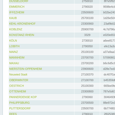
DÜSSELDORF
2750010
8f7e5f92
EMMERICH
2790020
9598e4cb
IFFEZHEIM
23500600
b02be240
KAUB
25700100
1d26e504
KEHL-KRONENHOF
23300900
23af9b02
KOBLENZ
25900700
4c7d796a
KONSTANZ-RHEIN
3329
e020e651
KÖLN
2730010
a6ee8177
LOBITH
2790050
efe13a3d
MAINZ
25100100
a37a9aa3
MANNHEIM
23700700
57090802
MAXAU
23700200
b6c6d5c8
NIERSTEIN-OPPENHEIM
23900600
d28e7ed1
Neuwied Stadt
27100370
dc407f1e
OBERWINTER
27100700
b45359df
OESTRICH
25100300
665be0fe
OTTENHEIM
23300800
787e5d63
PANNERDENSE KOP
2790060
3046493f
PHILIPPSBURG
23700500
88e972e1
PLITTERSDORF
23500700
6b774802
REES
2790010
2f025389