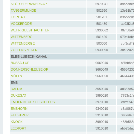
STÖR-SPERRWERK AP
5970041
d9acdbec
TANGERMÜNDE
502350
13e91b77
TORGAU
501261
83bbaedb
VOCKERODE
501480
ae93f2a5
WEHR GEESTHACHT UP
5930062
0f7f58a8
WITTENBERG
501420
070b1eb4
WITTENBERGE
503050
cbf3cd49
ZOLLENSPIEKER
5930090
3de8ea26
ELBE-LÜBECK-KANAL
BÜSSAU UP
9669040
bf7bb8e8
DONNERSCHLEUSE OP
9660049
45634232
MÖLLN
9660050
46644438
EMS
DALUM
3550040
ad357e52
DUKEGAT
3990020
7753c1fa
EMDEN NEUE SEESCHLEUSE
3970010
edfdf747
EMSHÖRN
9340010
c8af067c
FUESTRUP
3310010
3a8ed45f
KNOCK
3990010
438b565e
LEERORT
3910010
abb23dad