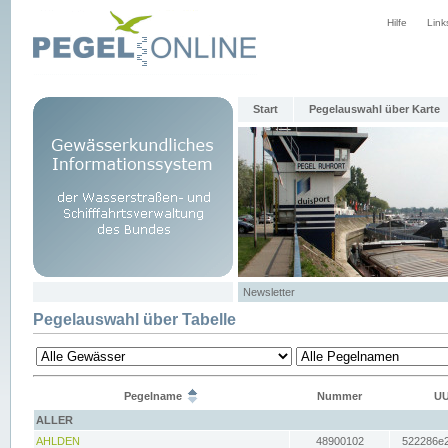
Hilfe
Link
Start
Pegelauswahl über Karte
Newsletter
Pegelauswahl über Tabelle
Pegelname
Nummer
UU
ALLER
AHLDEN
48900102
522286e2