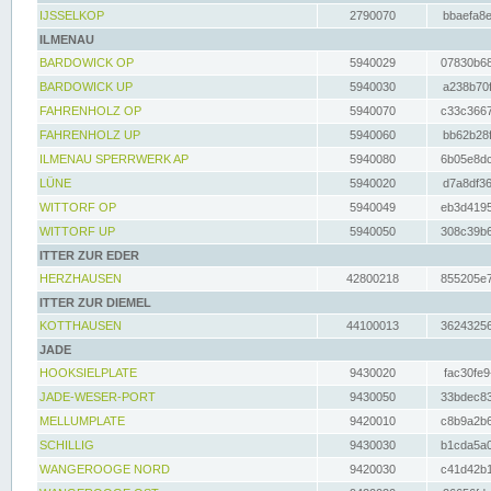
IJSSELKOP
2790070
bbaefa8e
ILMENAU
BARDOWICK OP
5940029
07830b68
BARDOWICK UP
5940030
a238b70f
FAHRENHOLZ OP
5940070
c33c3667
FAHRENHOLZ UP
5940060
bb62b28f
ILMENAU SPERRWERK AP
5940080
6b05e8dc
LÜNE
5940020
d7a8df36
WITTORF OP
5940049
eb3d4195
WITTORF UP
5940050
308c39b6
ITTER ZUR EDER
HERZHAUSEN
42800218
855205e7
ITTER ZUR DIEMEL
KOTTHAUSEN
44100013
36243256
JADE
HOOKSIELPLATE
9430020
fac30fe9
JADE-WESER-PORT
9430050
33bdec83
MELLUMPLATE
9420010
c8b9a2b6
SCHILLIG
9430030
b1cda5a0
WANGEROOGE NORD
9420030
c41d42b1