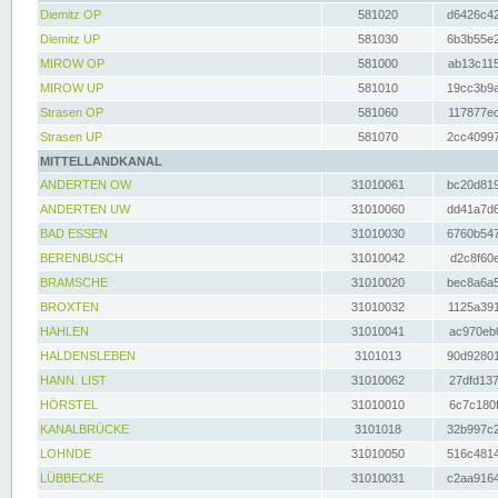
Diemitz OP
581020
d6426c42
Diemitz UP
581030
6b3b55e2
MIROW OP
581000
ab13c115
MIROW UP
581010
19cc3b9a
Strasen OP
581060
117877ec
Strasen UP
581070
2cc40997
MITTELLANDKANAL
ANDERTEN OW
31010061
bc20d819
ANDERTEN UW
31010060
dd41a7d6
BAD ESSEN
31010030
6760b547
BERENBUSCH
31010042
d2c8f60e
BRAMSCHE
31010020
bec8a6a5
BROXTEN
31010032
1125a391
HAHLEN
31010041
ac970eb0
HALDENSLEBEN
3101013
90d92801
HANN. LIST
31010062
27dfd137
HÖRSTEL
31010010
6c7c180f
KANALBRÜCKE
3101018
32b997c2
LOHNDE
31010050
516c4814
LÜBBECKE
31010031
c2aa9164