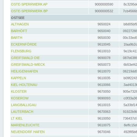
OSTE-SPERRWERK AP
9000000590
8c3295dc
OSTE-SPERRWERK BP
9000000532
7cb4566b
OSTSEE
ALTHAGEN
9650024
b8d05bf9
BARHÖFT
9650040
09227288
BARTH
9650030
00c33ed9
ECKERNFÖRDE
9610045
1faa9b2c
FLENSBURG
9610010
9e19c411
GREIFSWALD OIE
9690078
087b6386
GREIFSWALD-WIECK
9650073
6b53ef42
HEILIGENHAFEN
9610070
06219dd9
KAPPELN
9610035
b09f2243
KIEL-HOLTENAU
9610066
3ad4013f
KLOSTER
9670050
905e7328
KOSEROW
9690093
c0f33a36
LANGBALLIGAU
9610015
5a33bf14
LAUTERBACH
9670063
91922b9b
LT KIEL
9610050
736437d7
MARIENLEUCHTE
9610075
8effc15d
NEUENDORF HAFEN
9670046
492f85b8