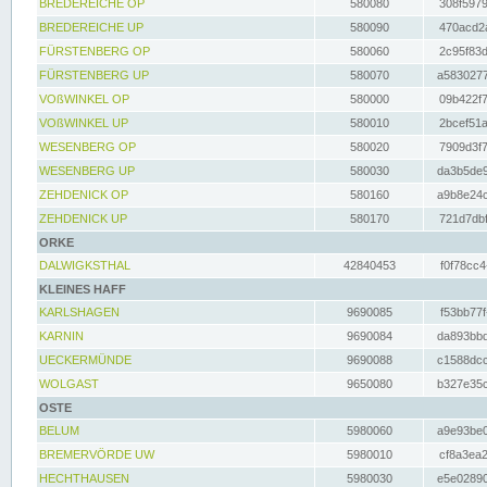
BREDEREICHE OP
580080
308f5979
BREDEREICHE UP
580090
470acd2a
FÜRSTENBERG OP
580060
2c95f83d
FÜRSTENBERG UP
580070
a5830277
VOßWINKEL OP
580000
09b422f7
VOßWINKEL UP
580010
2bcef51a
WESENBERG OP
580020
7909d3f7
WESENBERG UP
580030
da3b5de9
ZEHDENICK OP
580160
a9b8e24c
ZEHDENICK UP
580170
721d7dbf
ORKE
DALWIGKSTHAL
42840453
f0f78cc4
KLEINES HAFF
KARLSHAGEN
9690085
f53bb77f
KARNIN
9690084
da893bbd
UECKERMÜNDE
9690088
c1588dcc
WOLGAST
9650080
b327e35c
OSTE
BELUM
5980060
a9e93be0
BREMERVÖRDE UW
5980010
cf8a3ea2
HECHTHAUSEN
5980030
e5e02890