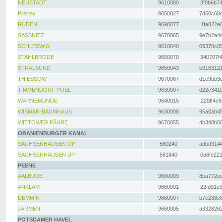
NEUSTADT
9610080
3f0b6b74
Prerow
9650027
7d50c68c
RUDEN
9690077
1fa822e6
SASSNITZ
9670065
9e7b2a4d
SCHLESWIG
9610040
09370c05
STAHLBRODE
9650070
340707f4
STRALSUND
9650043
b9163121
THIESSOW
9670067
d1c9bb3c
TIMMENDORF POEL
9630007
d22c341b
WARNEMÜNDE
9640015
220ff4c6
WISMAR-BAUMHAUS
9630008
95a0ab45
WITTOWER FÄHRE
9670055
4b348b56
ORANIENBURGER KANAL
SACHSENHAUSEN OP
580240
adbd3144
SACHSENHAUSEN UP
581840
0a6fe221
PEENE
AALBUDE
9660009
8ba772ed
ANKLAM
9660001
22fd01e0
DEMMIN
9660007
b7e238e8
JARMEN
9660005
a3328262
POTSDAMER HAVEL