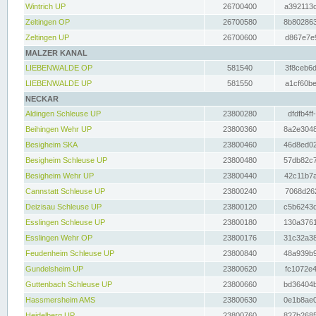
Wintrich UP
26700400
a392113c
Zeltingen OP
26700580
8b802863
Zeltingen UP
26700600
d867e7e9
MALZER KANAL
LIEBENWALDE OP
581540
3f8ceb6d
LIEBENWALDE UP
581550
a1cf60be
NECKAR
Aldingen Schleuse UP
23800280
dfdfb4ff
Beihingen Wehr UP
23800360
8a2e3048
Besigheim SKA
23800460
46d8ed02
Besigheim Schleuse UP
23800480
57db82c7
Besigheim Wehr UP
23800440
42c11b7a
Cannstatt Schleuse UP
23800240
7068d262
Deizisau Schleuse UP
23800120
c5b6243d
Esslingen Schleuse UP
23800180
130a3761
Esslingen Wehr OP
23800176
31c32a38
Feudenheim Schleuse UP
23800840
48a939b9
Gundelsheim UP
23800620
fc1072e4
Guttenbach Schleuse UP
23800660
bd36404b
Hassmersheim AMS
23800630
0e1b8ae0
Heidelberg UP
23800760
827b2685