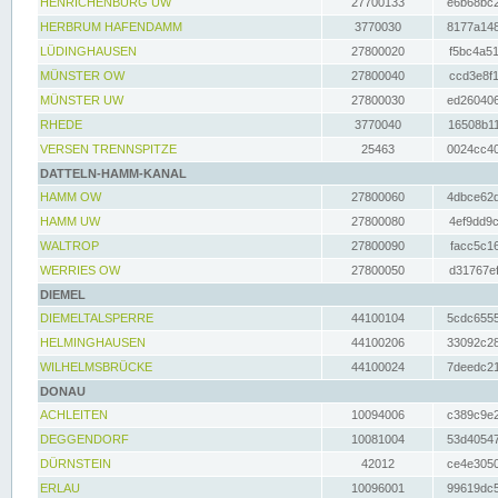
HENRICHENBURG UW
27700133
e6b68bc2
HERBRUM HAFENDAMM
3770030
8177a148
LÜDINGHAUSEN
27800020
f5bc4a51
MÜNSTER OW
27800040
ccd3e8f1
MÜNSTER UW
27800030
ed260406
RHEDE
3770040
16508b11
VERSEN TRENNSPITZE
25463
0024cc40
DATTELN-HAMM-KANAL
HAMM OW
27800060
4dbce62d
HAMM UW
27800080
4ef9dd9c
WALTROP
27800090
facc5c16
WERRIES OW
27800050
d31767ef
DIEMEL
DIEMELTALSPERRE
44100104
5cdc6555
HELMINGHAUSEN
44100206
33092c28
WILHELMSBRÜCKE
44100024
7deedc21
DONAU
ACHLEITEN
10094006
c389c9e2
DEGGENDORF
10081004
53d40547
DÜRNSTEIN
42012
ce4e3050
ERLAU
10096001
99619dc5