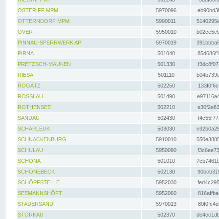
OSTERIFF MPM
5970096
eb90bd3f
OTTERNDORF MPM
5990011
5140295e
OVER
5950010
b02ce5c0
PINNAU-SPERRWERK AP
5970019
391bbba5
PIRNA
501040
85d686f1
PRETZSCH-MAUKEN
501330
f3dc8f07
RIESA
501110
b04b739d
ROGÄTZ
502250
133f0f6c
ROSSLAU
501490
e97116a4
ROTHENSEE
502210
e30f2e83
SANDAU
502430
f4c55f77
SCHARLEUK
503030
e32b0a28
SCHNACKENBURG
5910010
550e3885
SCHULAU
5950090
f3c6ee73
SCHÖNA
501010
7cb7461b
SCHÖNEBECK
502130
90bcb315
SCHÖPFSTELLE
5952030
fed4c295
SEEMANNSHÖFT
5952060
816affba
STADERSAND
5970013
80f0fc4d
STORKAU
502370
de4cc1db