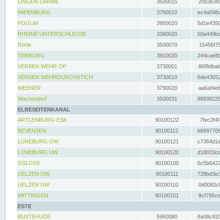
LINGEN-DARME
3500015
200363fc
PAPENBURG
3790010
ec4a598d
POGUM
3950020
5d1e4350
RHEINE UNTERSCHLEUSE
3390020
50a449ba
Rühle
3500070
15456f75
TERBORG
3910020
244cae8b
VERSEN WEHR OP
3730001
86f8dbab
VERSEN WEHRDURCHSTICH
3730010
6de43652
WEENER
3790020
aa6af4e6
Wachendorf
3500031
88698229
ELBESEITENKANAL
ARTLENBURG-ESK
90100122
7fec2f4f
BEVENSEN
90100112
b8997708
LÜNEBURG OW
90100121
c7364d1e
LÜNEBURG UW
90100120
d18033cd
OSLOSS
90100100
6c5b6422
UELZEN OW
90100111
728bd3e3
UELZEN UW
90100110
0d0082cf
WITTINGEN
90100101
9cf795ce
ESTE
BUXTEHUDE
5950080
8a08c920