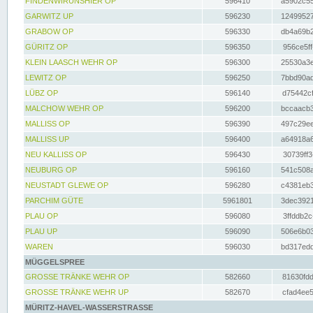
FINDENWIRUNSHIER OP
596410
a5902c55
GARWITZ UP
596230
12499527
GRABOW OP
596330
db4a69b2
GÜRITZ OP
596350
956ce5ff
KLEIN LAASCH WEHR OP
596300
25530a3e
LEWITZ OP
596250
7bbd90ad
LÜBZ OP
596140
d75442cf
MALCHOW WEHR OP
596200
bccaacb3
MALLISS OP
596390
497c29ee
MALLISS UP
596400
a64918a6
NEU KALLISS OP
596430
30739ff3
NEUBURG OP
596160
541c508a
NEUSTADT GLEWE OP
596280
c4381eb3
PARCHIM GÜTE
5961801
3dec3921
PLAU OP
596080
3ffddb2c
PLAU UP
596090
506e6b03
WAREN
596030
bd317edd
MÜGGELSPREE
GROSSE TRÄNKE WEHR OP
582660
81630fdd
GROSSE TRÄNKE WEHR UP
582670
cfad4ee5
MÜRITZ-HAVEL-WASSERSTRASSE