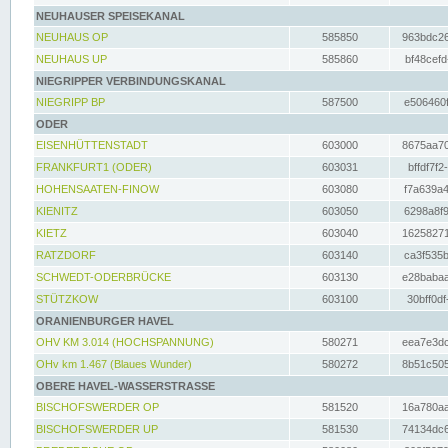
NEUHAUSER SPEISEKANAL
NEUHAUS OP
585850
963bdc26
NEUHAUS UP
585860
bf48cefd
NIEGRIPPER VERBINDUNGSKANAL
NIEGRIPP BP
587500
e506460f
ODER
EISENHÜTTENSTADT
603000
8675aa70
FRANKFURT1 (ODER)
603031
bffdf7f2
HOHENSAATEN-FINOW
603080
f7a639a4
KIENITZ
603050
6298a8f9
KIETZ
603040
16258271
RATZDORF
603140
ca3f535b
SCHWEDT-ODERBRÜCKE
603130
e28babaa
STÜTZKOW
603100
30bff0df
ORANIENBURGER HAVEL
OHV KM 3.014 (HOCHSPANNUNG)
580271
eea7e3dc
OHv km 1.467 (Blaues Wunder)
580272
8b51c505
OBERE HAVEL-WASSERSTRASSE
BISCHOFSWERDER OP
581520
16a780aa
BISCHOFSWERDER UP
581530
74134dc6