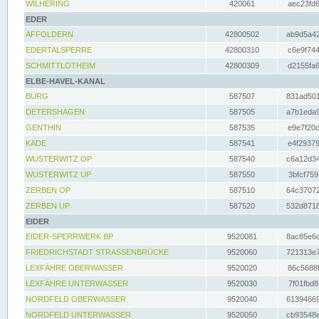
WILHERING
420061
aec23fd6
EDER
AFFOLDERN
42800502
ab9d5a42
EDERTALSPERRE
42800310
c6e9f744
SCHMITTLOTHEIM
42800309
d2155fa6
ELBE-HAVEL-KANAL
BURG
587507
831ad501
DETERSHAGEN
587505
a7b1eda9
GENTHIN
587535
e9e7f20c
KADE
587541
e4f29379
WUSTERWITZ OP
587540
c6a12d34
WUSTERWITZ UP
587550
3bfcf759
ZERBEN OP
587510
64c37072
ZERBEN UP
587520
532d8718
EIDER
EIDER-SPERRWERK BP
9520081
8ac85e6c
FRIEDRICHSTADT STRASSENBRÜCKE
9520060
721313e7
LEXFÄHRE OBERWASSER
9520020
86c5688f
LEXFÄHRE UNTERWASSER
9520030
7f01fbd8
NORDFELD OBERWASSER
9520040
61394669
NORDFELD UNTERWASSER
9520050
cb93548e