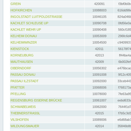
GREIN
420091
f3bf0b0b
HOFKIRCHEN
10088003
616dd98e
INGOLSTADT LUITPOLDSTRASSE
10046105
824a046b
KACHLET SCHLEUSE UP
10090708
0fd56e0a
KACHLET WEHR UP
10090408
560cf185
KELHEIM DONAU
10053009
296fc6d4
KELHEIMWINZER
10054500
c9409937
KIENSTOCK
42011
56178f74
KORNEUBURG
42013
ff44be4a
MAUTHAUSEN
42009
6b002fef
OBERNDORF
10056302
e476bcad
PASSAU DONAU
10091008
9f12c405
PASSAU ILZSTADT
10092000
33ceb441
PFATTER
10068006
f768173a
PFELLING
10078000
7fe63a95
REGENSBURG EISERNE BRÜCKE
10061007
eebd633a
SCHWABELWEIS
10062000
7644f1d7
THEBNERSTRASSL
42015
f7b5c3d3
VILSHOFEN
10089006
e6d68ab7
WILDUNGSMAUER
42014
35846b8b