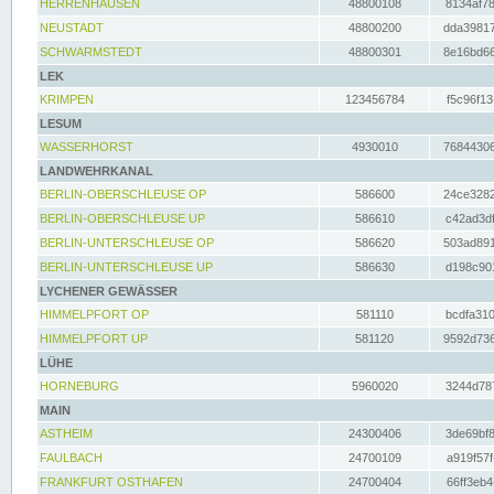
HERRENHAUSEN
48800108
8134af78
NEUSTADT
48800200
dda39817
SCHWARMSTEDT
48800301
8e16bd66
LEK
KRIMPEN
123456784
f5c96f13
LESUM
WASSERHORST
4930010
76844306
LANDWEHRKANAL
BERLIN-OBERSCHLEUSE OP
586600
24ce3282
BERLIN-OBERSCHLEUSE UP
586610
c42ad3df
BERLIN-UNTERSCHLEUSE OP
586620
503ad891
BERLIN-UNTERSCHLEUSE UP
586630
d198c901
LYCHENER GEWÄSSER
HIMMELPFORT OP
581110
bcdfa310
HIMMELPFORT UP
581120
9592d736
LÜHE
HORNEBURG
5960020
3244d787
MAIN
ASTHEIM
24300406
3de69bf8
FAULBACH
24700109
a919f57f
FRANKFURT OSTHAFEN
24700404
66ff3eb4