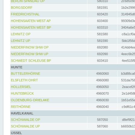
BERLIN-SPANDAU UP
580310
2c68509c
BORGSDORF
581591
1b2e2996
FRIEDRICHSTHAL
603420
314945d6
HOHENSAATEN WEST AP
603400
99309d3e
HOHENSAATEN WEST BP
603310
3404a6e5
LEHNITZ OP
581580
c8a1cf0a
LEHNITZ UP
581590
5bb1f56d
NIEDERFINOW SHW OP
692080
414dd4ee
NIEDERFINOW SHW UP
692090
4eec6b25
SCHWEDT SCHLEUSE BP
603410
4ee515f9
HUNTE
BUTTELERHÖRNE
4960060
b3d88ca6
ELSFLETH OHRT
4960080
531da758
HOLLERSIEL
4960050
2eacef2f
HUNTEBRÜCK
4960070
2e1d458b
OLDENBURG-DRIELAKE
4960030
1b51e55e
REITHÖRNE
4960040
c9df61c4
HAVELKANAL
SCHÖNWALDE OP
587050
d8ef9f21
SCHÖNWALDE UP
587060
b6650b13
IJSSEL