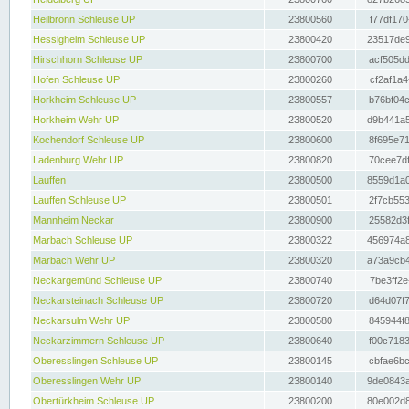
Heilbronn Schleuse UP
23800560
f77df170
Hessigheim Schleuse UP
23800420
23517de9
Hirschhorn Schleuse UP
23800700
acf505dd
Hofen Schleuse UP
23800260
cf2af1a4
Horkheim Schleuse UP
23800557
b76bf04c
Horkheim Wehr UP
23800520
d9b441a5
Kochendorf Schleuse UP
23800600
8f695e71
Ladenburg Wehr UP
23800820
70cee7df
Lauffen
23800500
8559d1a0
Lauffen Schleuse UP
23800501
2f7cb553
Mannheim Neckar
23800900
25582d3f
Marbach Schleuse UP
23800322
456974a8
Marbach Wehr UP
23800320
a73a9cb4
Neckargemünd Schleuse UP
23800740
7be3ff2e
Neckarsteinach Schleuse UP
23800720
d64d07f7
Neckarsulm Wehr UP
23800580
845944f8
Neckarzimmern Schleuse UP
23800640
f00c7183
Oberesslingen Schleuse UP
23800145
cbfae6bc
Oberesslingen Wehr UP
23800140
9de0843a
Obertürkheim Schleuse UP
23800200
80e002d8