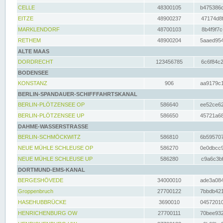
CELLE
48300105
b475386c
EITZE
48900237
47174d8f
MARKLENDORF
48700103
8b4f9f7c
RETHEM
48900204
5aaed954
ALTE MAAS
DORDRECHT
123456785
6c6f84c2
BODENSEE
KONSTANZ
906
aa9179c1
BERLIN-SPANDAUER-SCHIFFFAHRTSKANAL
BERLIN-PLÖTZENSEE OP
586640
ee52ce62
BERLIN-PLÖTZENSEE UP
586650
45721a68
DAHME-WASSERSTRASSE
BERLIN-SCHMÖCKWITZ
586810
6b595707
NEUE MÜHLE SCHLEUSE OP
586270
0e0dbcc9
NEUE MÜHLE SCHLEUSE UP
586280
c9a6c3bf
DORTMUND-EMS-KANAL
BERGESHÖVEDE
34000010
ade3a084
Groppenbruch
27700122
7bbdb421
HASEHUBBRÜCKE
3690010
04572010
HENRICHENBURG OW
27700111
70bee932