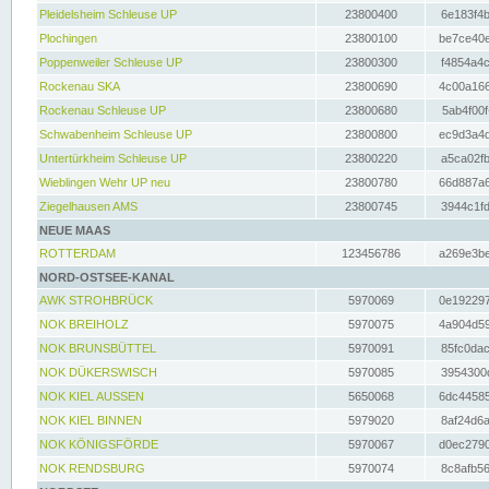
Pleidelsheim Schleuse UP
23800400
6e183f4b
Plochingen
23800100
be7ce40e
Poppenweiler Schleuse UP
23800300
f4854a4c
Rockenau SKA
23800690
4c00a166
Rockenau Schleuse UP
23800680
5ab4f00f
Schwabenheim Schleuse UP
23800800
ec9d3a4d
Untertürkheim Schleuse UP
23800220
a5ca02fb
Wieblingen Wehr UP neu
23800780
66d887a6
Ziegelhausen AMS
23800745
3944c1fd
NEUE MAAS
ROTTERDAM
123456786
a269e3be
NORD-OSTSEE-KANAL
AWK STROHBRÜCK
5970069
0e192297
NOK BREIHOLZ
5970075
4a904d59
NOK BRUNSBÜTTEL
5970091
85fc0dac
NOK DÜKERSWISCH
5970085
3954300d
NOK KIEL AUSSEN
5650068
6dc44585
NOK KIEL BINNEN
5979020
8af24d6a
NOK KÖNIGSFÖRDE
5970067
d0ec2790
NOK RENDSBURG
5970074
8c8afb56