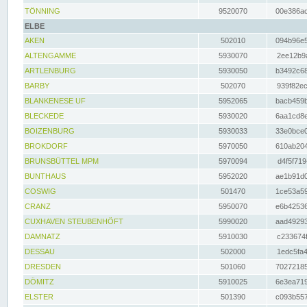
TÖNNING
9520070
00e386ac
ELBE
AKEN
502010
094b96e5
ALTENGAMME
5930070
2ee12b9a
ARTLENBURG
5930050
b3492c68
BARBY
502070
939f82ec
BLANKENESE UF
5952065
bacb459b
BLECKEDE
5930020
6aa1cd8e
BOIZENBURG
5930033
33e0bce0
BROKDORF
5970050
610ab204
BRUNSBÜTTEL MPM
5970094
d4f5f719
BUNTHAUS
5952020
ae1b91d0
COSWIG
501470
1ce53a59
CRANZ
5950070
e6b42536
CUXHAVEN STEUBENHÖFT
5990020
aad49293
DAMNATZ
5910030
c233674f
DESSAU
502000
1edc5fa4
DRESDEN
501060
70272185
DÖMITZ
5910025
6e3ea719
ELSTER
501390
c093b557