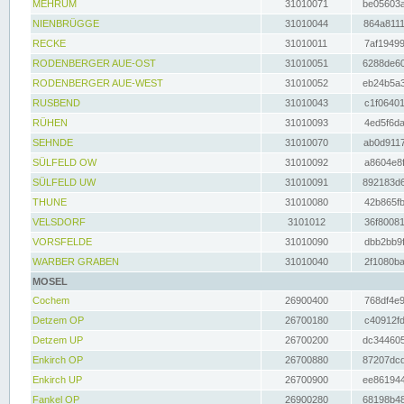
MEHRUM
31010071
be05603a
NIENBRÜGGE
31010044
864a8111
RECKE
31010011
7af19499
RODENBERGER AUE-OST
31010051
6288de60
RODENBERGER AUE-WEST
31010052
eb24b5a3
RUSBEND
31010043
c1f06401
RÜHEN
31010093
4ed5f6da
SEHNDE
31010070
ab0d9117
SÜLFELD OW
31010092
a8604e8f
SÜLFELD UW
31010091
892183d6
THUNE
31010080
42b865fb
VELSDORF
3101012
36f80081
VORSFELDE
31010090
dbb2bb9f
WARBER GRABEN
31010040
2f1080ba
MOSEL
Cochem
26900400
768df4e9
Detzem OP
26700180
c40912fd
Detzem UP
26700200
dc344605
Enkirch OP
26700880
87207dcd
Enkirch UP
26700900
ee861944
Fankel OP
26900280
68198b48