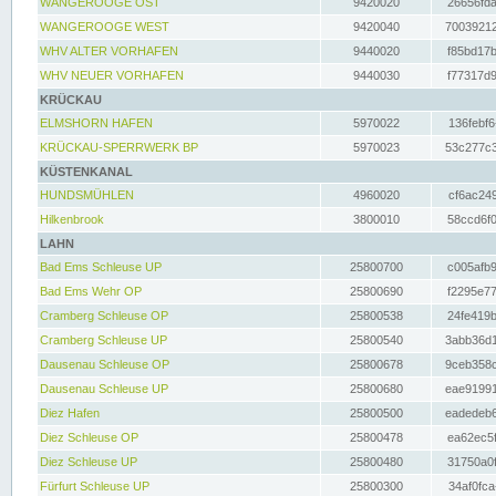
WANGEROOGE OST
9420020
26656fda
WANGEROOGE WEST
9420040
70039212
WHV ALTER VORHAFEN
9440020
f85bd17b
WHV NEUER VORHAFEN
9440030
f77317d9
KRÜCKAU
ELMSHORN HAFEN
5970022
136febf6
KRÜCKAU-SPERRWERK BP
5970023
53c277c3
KÜSTENKANAL
HUNDSMÜHLEN
4960020
cf6ac249
Hilkenbrook
3800010
58ccd6f0
LAHN
Bad Ems Schleuse UP
25800700
c005afb9
Bad Ems Wehr OP
25800690
f2295e77
Cramberg Schleuse OP
25800538
24fe419b
Cramberg Schleuse UP
25800540
3abb36d1
Dausenau Schleuse OP
25800678
9ceb358c
Dausenau Schleuse UP
25800680
eae91991
Diez Hafen
25800500
eadedeb6
Diez Schleuse OP
25800478
ea62ec5f
Diez Schleuse UP
25800480
31750a0f
Fürfurt Schleuse UP
25800300
34af0fca