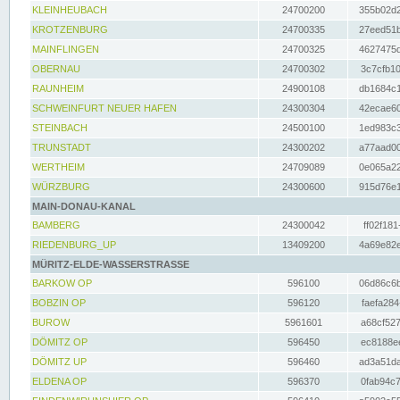
KLEINHEUBACH
24700200
355b02d2
KROTZENBURG
24700335
27eed51b
MAINFLINGEN
24700325
4627475d
OBERNAU
24700302
3c7cfb10
RAUNHEIM
24900108
db1684c1
SCHWEINFURT NEUER HAFEN
24300304
42ecae60
STEINBACH
24500100
1ed983c3
TRUNSTADT
24300202
a77aad00
WERTHEIM
24709089
0e065a22
WÜRZBURG
24300600
915d76e1
MAIN-DONAU-KANAL
BAMBERG
24300042
ff02f181
RIEDENBURG_UP
13409200
4a69e82e
MÜRITZ-ELDE-WASSERSTRASSE
BARKOW OP
596100
06d86c6b
BOBZIN OP
596120
faefa284
BUROW
5961601
a68cf527
DÖMITZ OP
596450
ec8188ee
DÖMITZ UP
596460
ad3a51da
ELDENA OP
596370
0fab94c7