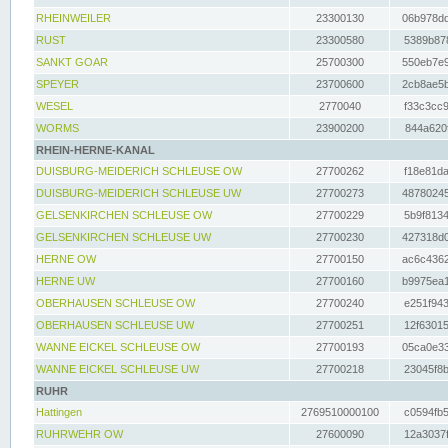
RHEINWEILER
23300130
06b978dd
RUST
23300580
5389b878
SANKT GOAR
25700300
550eb7e9
SPEYER
23700600
2cb8ae5b
WESEL
2770040
f33c3cc9
WORMS
23900200
844a620f
RHEIN-HERNE-KANAL
DUISBURG-MEIDERICH SCHLEUSE OW
27700262
f18e81da
DUISBURG-MEIDERICH SCHLEUSE UW
27700273
48780245
GELSENKIRCHEN SCHLEUSE OW
27700229
5b9f8134
GELSENKIRCHEN SCHLEUSE UW
27700230
427318d0
HERNE OW
27700150
ac6c4362
HERNE UW
27700160
b9975ea1
OBERHAUSEN SCHLEUSE OW
27700240
e251f943
OBERHAUSEN SCHLEUSE UW
27700251
12f63015
WANNE EICKEL SCHLEUSE OW
27700193
05ca0e33
WANNE EICKEL SCHLEUSE UW
27700218
23045f8b
RUHR
Hattingen
2769510000100
c0594fb5
RUHRWEHR OW
27600090
12a3037f