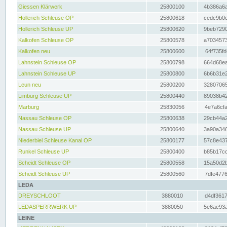
Giessen Klärwerk
25800100
4b386a6a
Hollerich Schleuse OP
25800618
cedc9b0c
Hollerich Schleuse UP
25800620
9beb7290
Kalkofen Schleuse OP
25800578
a7034573
Kalkofen neu
25800600
64f735fd
Lahnstein Schleuse OP
25800798
664d68ea
Lahnstein Schleuse UP
25800800
6b6b31e2
Leun neu
25800200
32807065
Limburg Schleuse UP
25800440
89038b42
Marburg
25830056
4e7a6cfa
Nassau Schleuse OP
25800638
29cb44a2
Nassau Schleuse UP
25800640
3a90a346
Niederbiel Schleuse Kanal OP
25800177
57c8e437
Runkel Schleuse UP
25800400
b85b17cc
Scheidt Schleuse OP
25800558
15a50d2b
Scheidt Schleuse UP
25800560
7dfe4776
LEDA
DREYSCHLOOT
3880010
d4df3617
LEDASPERRWERK UP
3880050
5e6ae93a
LEINE