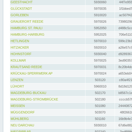
GEESTHACHT
5930060
44f7e955
GLÜCKSTADT
5970035
1f1bbed7
GORLEBEN
5910020
ac507f42
GRAUERORT REEDE
5970026
7398029b
HAMBURG ST. PAULI
5952050
d488c5cc
HAMBURG-HARBURG
5952025
706e5110
HETLINGEN
5970010
599c23b1
HITZACKER
5920010
a26e57c9
HOHNSTORF
5930040
d9289367
KOLLMAR
5970025
3ed90357
KRAUTSAND REEDE
5970031
8c20b4dc
KRÜCKAU-SPERRWERK AP
5970024
a653eb04
LENZEN
503120
c80a4f21
LÜHORT
5960010
8d18d129
MAGDEBURG-BUCKAU
502170
b8567c1e
MAGDEBURG-STROMBRÜCKE
502180
ccccb57f
MEISSEN
501080
24440872
MÜGGENDORF
503070
48f2661f
MÜHLBERG
501160
16b9b4e7
NEU DARCHAU
5930010
67d6e882
NIEGRIPP AP
502240
3adf88fd