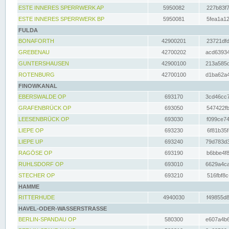
ESTE INNERES SPERRWERK AP
5950082
227b83f7
ESTE INNERES SPERRWERK BP
5950081
5fea1a12
FULDA
BONAFORTH
42900201
23721dfd
GREBENAU
42700202
acd63934
GUNTERSHAUSEN
42900100
213a585d
ROTENBURG
42700100
d1ba62a4
FINOWKANAL
EBERSWALDE OP
693170
3cd46cc7
GRAFENBRÜCK OP
693050
547422fb
LEESENBRÜCK OP
693030
f099ce74
LIEPE OP
693230
6f81b35f
LIEPE UP
693240
79d783d3
RAGÖSE OP
693190
b6bbe4f8
RUHLSDORF OP
693010
6629a4ca
STECHER OP
693210
516fbf8c
HAMME
RITTERHUDE
4940030
f49855d8
HAVEL-ODER-WASSERSTRASSE
BERLIN-SPANDAU OP
580300
e607a4b6