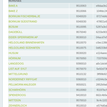
NORDSEE
BAKE A
9510063
e8daa3e2
BAKE Z
9510066
104fdc24
BORKUM FISCHERBALJE
9340020
8727ebfd
BORKUM SÜDSTRAND
9340030
478f21e9
BÜSUM
9510095
5287a3e1
DAGEBÜLL
9570040
6233e901
EIDER-SPERRWERK AP
9530010
04acd7e5
HELGOLAND BINNENHAFEN
9510070
c0ec139b
HELGOLAND SÜDHAFEN
9510075
0d8233b8
HUSUM
9530020
e114aeec
HÖRNUM
9570050
733755fd
LANGEOOG
9390010
a0c1dcb6
LIST AUF SYLT
9570070
5e92d73f
MITTELGRUND
9510132
3ff99b92
NORDERNEY RIFFGAT
9360010
c0244c0e
PELLWORM ANLEGER
9550021
2852b9ab
SCHARHÖRN
9510060
f0197bcf
SPIEKEROOG
9410010
662c4b5e
WITTDÜN
9570010
9c4c11f2
ZEHNERLOCH
9510010
e574d0af