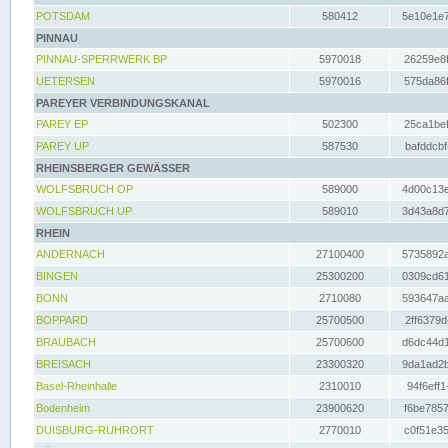
POTSDAM
580412
5e10e1e7
PINNAU
PINNAU-SPERRWERK BP
5970018
26259e8f
UETERSEN
5970016
575da86f
PAREYER VERBINDUNGSKANAL
PAREY EP
502300
25ca1bef
PAREY UP
587530
bafddcbf
RHEINSBERGER GEWÄSSER
WOLFSBRUCH OP
589000
4d00c13e
WOLFSBRUCH UP
589010
3d43a8d7
RHEIN
ANDERNACH
27100400
5735892a
BINGEN
25300200
0309cd61
BONN
2710080
593647aa
BOPPARD
25700500
2ff6379d
BRAUBACH
25700600
d6dc44d1
BREISACH
23300320
9da1ad2b
Basel-Rheinhalle
2310010
94f6eff1
Bodenheim
23900620
f6be7857
DUISBURG-RUHRORT
2770010
c0f51e35