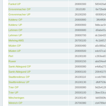
Fankel UP
26900300
583420a8
Grevenmacher OP
2610180
6e72bebf
Grevenmacher UP
26100200
69308142
Koblenz OP
26900880
3f64ff08
Koblenz UP
26900900
9dbcac54
Lehmen OP
26900680
d0abe01a
Lehmen UP
26900700
dc1bb420
Mehring AMS
26700100
4c1b6f17
Müden OP
26900480
a5c880a3
Müden UP
26900500
edc67ca3
Perl
26100100
c263ea53
Ruwer
26500150
abd34ee6
Sankt Aldegund OP
26900080
e4d6a271
Sankt Aldegund UP
26900100
20640279
Stadtbredimus OP
26100110
cceb7060
Stadtbredimus UP
26100130
dfdf753b
Trier OP
26500080
9d2b4126
Trier UP
26500100
3bec53ca
Wincheringen
26100140
bb5560fc
Wintrich OP
26700380
cb4789e4