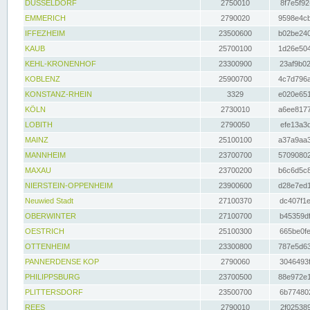
DÜSSELDORF
2750010
8f7e5f92
EMMERICH
2790020
9598e4cb
IFFEZHEIM
23500600
b02be240
KAUB
25700100
1d26e504
KEHL-KRONENHOF
23300900
23af9b02
KOBLENZ
25900700
4c7d796a
KONSTANZ-RHEIN
3329
e020e651
KÖLN
2730010
a6ee8177
LOBITH
2790050
efe13a3d
MAINZ
25100100
a37a9aa3
MANNHEIM
23700700
57090802
MAXAU
23700200
b6c6d5c8
NIERSTEIN-OPPENHEIM
23900600
d28e7ed1
Neuwied Stadt
27100370
dc407f1e
OBERWINTER
27100700
b45359df
OESTRICH
25100300
665be0fe
OTTENHEIM
23300800
787e5d63
PANNERDENSE KOP
2790060
3046493f
PHILIPPSBURG
23700500
88e972e1
PLITTERSDORF
23500700
6b774802
REES
2790010
2f025389