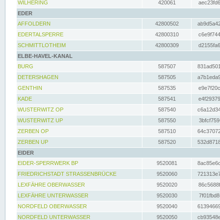
WILHERING
420061
aec23fd6
EDER
AFFOLDERN
42800502
ab9d5a42
EDERTALSPERRE
42800310
c6e9f744
SCHMITTLOTHEIM
42800309
d2155fa6
ELBE-HAVEL-KANAL
BURG
587507
831ad501
DETERSHAGEN
587505
a7b1eda9
GENTHIN
587535
e9e7f20c
KADE
587541
e4f29379
WUSTERWITZ OP
587540
c6a12d34
WUSTERWITZ UP
587550
3bfcf759
ZERBEN OP
587510
64c37072
ZERBEN UP
587520
532d8718
EIDER
EIDER-SPERRWERK BP
9520081
8ac85e6c
FRIEDRICHSTADT STRASSENBRÜCKE
9520060
721313e7
LEXFÄHRE OBERWASSER
9520020
86c5688f
LEXFÄHRE UNTERWASSER
9520030
7f01fbd8
NORDFELD OBERWASSER
9520040
61394669
NORDFELD UNTERWASSER
9520050
cb93548e