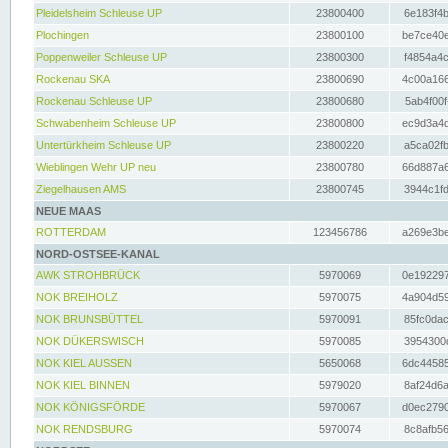
Pleidelsheim Schleuse UP
23800400
6e183f4b
Plochingen
23800100
be7ce40e
Poppenweiler Schleuse UP
23800300
f4854a4c
Rockenau SKA
23800690
4c00a166
Rockenau Schleuse UP
23800680
5ab4f00f
Schwabenheim Schleuse UP
23800800
ec9d3a4d
Untertürkheim Schleuse UP
23800220
a5ca02fb
Wieblingen Wehr UP neu
23800780
66d887a6
Ziegelhausen AMS
23800745
3944c1fd
NEUE MAAS
ROTTERDAM
123456786
a269e3be
NORD-OSTSEE-KANAL
AWK STROHBRÜCK
5970069
0e192297
NOK BREIHOLZ
5970075
4a904d59
NOK BRUNSBÜTTEL
5970091
85fc0dac
NOK DÜKERSWISCH
5970085
3954300d
NOK KIEL AUSSEN
5650068
6dc44585
NOK KIEL BINNEN
5979020
8af24d6a
NOK KÖNIGSFÖRDE
5970067
d0ec2790
NOK RENDSBURG
5970074
8c8afb56