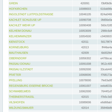
GREIN
420091
f3bf0b0b
HOFKIRCHEN
10088003
616dd98e
INGOLSTADT LUITPOLDSTRASSE
10046105
824a046b
KACHLET SCHLEUSE UP
10090708
0fd56e0a
KACHLET WEHR UP
10090408
560cf185
KELHEIM DONAU
10053009
296fc6d4
KELHEIMWINZER
10054500
c9409937
KIENSTOCK
42011
56178f74
KORNEUBURG
42013
ff44be4a
MAUTHAUSEN
42009
6b002fef
OBERNDORF
10056302
e476bcad
PASSAU DONAU
10091008
9f12c405
PASSAU ILZSTADT
10092000
33ceb441
PFATTER
10068006
f768173a
PFELLING
10078000
7fe63a95
REGENSBURG EISERNE BRÜCKE
10061007
eebd633a
SCHWABELWEIS
10062000
7644f1d7
THEBNERSTRASSL
42015
f7b5c3d3
VILSHOFEN
10089006
e6d68ab7
WILDUNGSMAUER
42014
35846b8b