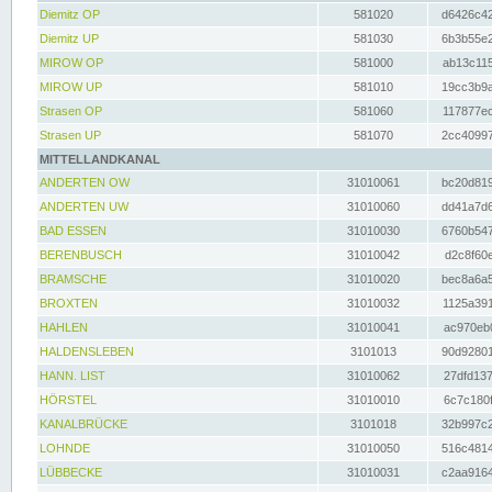
Diemitz OP
581020
d6426c42
Diemitz UP
581030
6b3b55e2
MIROW OP
581000
ab13c115
MIROW UP
581010
19cc3b9a
Strasen OP
581060
117877ec
Strasen UP
581070
2cc40997
MITTELLANDKANAL
ANDERTEN OW
31010061
bc20d819
ANDERTEN UW
31010060
dd41a7d6
BAD ESSEN
31010030
6760b547
BERENBUSCH
31010042
d2c8f60e
BRAMSCHE
31010020
bec8a6a5
BROXTEN
31010032
1125a391
HAHLEN
31010041
ac970eb0
HALDENSLEBEN
3101013
90d92801
HANN. LIST
31010062
27dfd137
HÖRSTEL
31010010
6c7c180f
KANALBRÜCKE
3101018
32b997c2
LOHNDE
31010050
516c4814
LÜBBECKE
31010031
c2aa9164