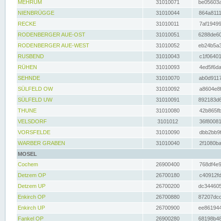
MEHRUM
31010071
be05603a
NIENBRÜGGE
31010044
864a8111
RECKE
31010011
7af19499
RODENBERGER AUE-OST
31010051
6288de60
RODENBERGER AUE-WEST
31010052
eb24b5a3
RUSBEND
31010043
c1f06401
RÜHEN
31010093
4ed5f6da
SEHNDE
31010070
ab0d9117
SÜLFELD OW
31010092
a8604e8f
SÜLFELD UW
31010091
892183d6
THUNE
31010080
42b865fb
VELSDORF
3101012
36f80081
VORSFELDE
31010090
dbb2bb9f
WARBER GRABEN
31010040
2f1080ba
MOSEL
Cochem
26900400
768df4e9
Detzem OP
26700180
c40912fd
Detzem UP
26700200
dc344605
Enkirch OP
26700880
87207dcd
Enkirch UP
26700900
ee861944
Fankel OP
26900280
68198b48