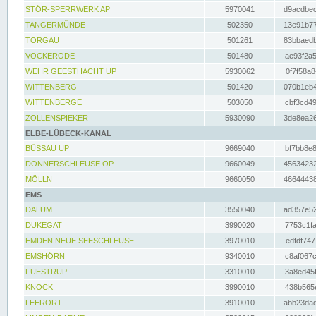
STÖR-SPERRWERK AP
5970041
d9acdbec
TANGERMÜNDE
502350
13e91b77
TORGAU
501261
83bbaedb
VOCKERODE
501480
ae93f2a5
WEHR GEESTHACHT UP
5930062
0f7f58a8
WITTENBERG
501420
070b1eb4
WITTENBERGE
503050
cbf3cd49
ZOLLENSPIEKER
5930090
3de8ea26
ELBE-LÜBECK-KANAL
BÜSSAU UP
9669040
bf7bb8e8
DONNERSCHLEUSE OP
9660049
45634232
MÖLLN
9660050
46644438
EMS
DALUM
3550040
ad357e52
DUKEGAT
3990020
7753c1fa
EMDEN NEUE SEESCHLEUSE
3970010
edfdf747
EMSHÖRN
9340010
c8af067c
FUESTRUP
3310010
3a8ed45f
KNOCK
3990010
438b565e
LEERORT
3910010
abb23dad