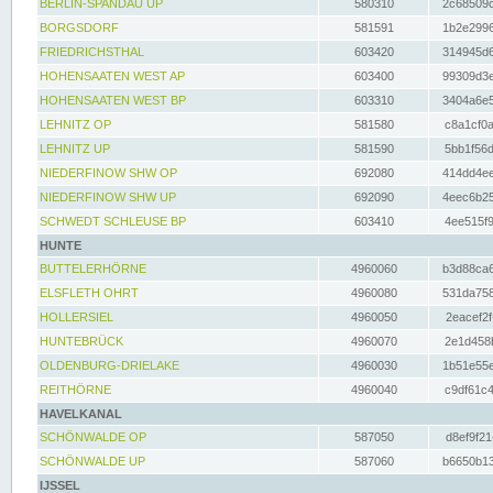
BERLIN-SPANDAU UP
580310
2c68509c
BORGSDORF
581591
1b2e2996
FRIEDRICHSTHAL
603420
314945d6
HOHENSAATEN WEST AP
603400
99309d3e
HOHENSAATEN WEST BP
603310
3404a6e5
LEHNITZ OP
581580
c8a1cf0a
LEHNITZ UP
581590
5bb1f56d
NIEDERFINOW SHW OP
692080
414dd4ee
NIEDERFINOW SHW UP
692090
4eec6b25
SCHWEDT SCHLEUSE BP
603410
4ee515f9
HUNTE
BUTTELERHÖRNE
4960060
b3d88ca6
ELSFLETH OHRT
4960080
531da758
HOLLERSIEL
4960050
2eacef2f
HUNTEBRÜCK
4960070
2e1d458b
OLDENBURG-DRIELAKE
4960030
1b51e55e
REITHÖRNE
4960040
c9df61c4
HAVELKANAL
SCHÖNWALDE OP
587050
d8ef9f21
SCHÖNWALDE UP
587060
b6650b13
IJSSEL