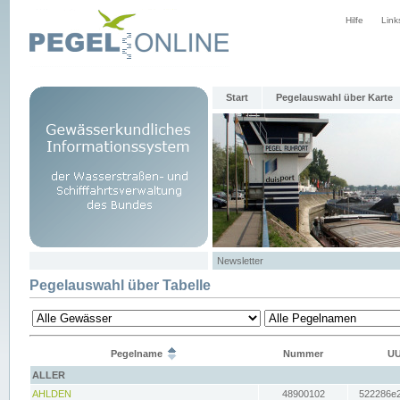
Hilfe
Link
Start
Pegelauswahl über Karte
Newsletter
Pegelauswahl über Tabelle
Pegelname
Nummer
UU
ALLER
AHLDEN
48900102
522286e2