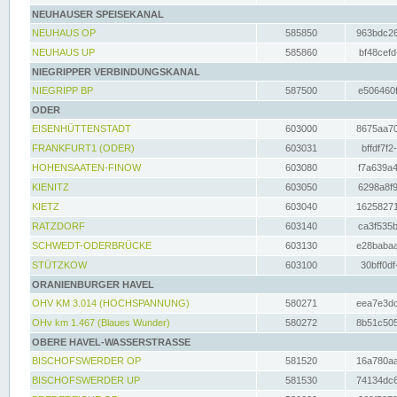
NEUHAUSER SPEISEKANAL
NEUHAUS OP
585850
963bdc26
NEUHAUS UP
585860
bf48cefd
NIEGRIPPER VERBINDUNGSKANAL
NIEGRIPP BP
587500
e506460f
ODER
EISENHÜTTENSTADT
603000
8675aa70
FRANKFURT1 (ODER)
603031
bffdf7f2
HOHENSAATEN-FINOW
603080
f7a639a4
KIENITZ
603050
6298a8f9
KIETZ
603040
16258271
RATZDORF
603140
ca3f535b
SCHWEDT-ODERBRÜCKE
603130
e28babaa
STÜTZKOW
603100
30bff0df
ORANIENBURGER HAVEL
OHV KM 3.014 (HOCHSPANNUNG)
580271
eea7e3dc
OHv km 1.467 (Blaues Wunder)
580272
8b51c505
OBERE HAVEL-WASSERSTRASSE
BISCHOFSWERDER OP
581520
16a780aa
BISCHOFSWERDER UP
581530
74134dc6