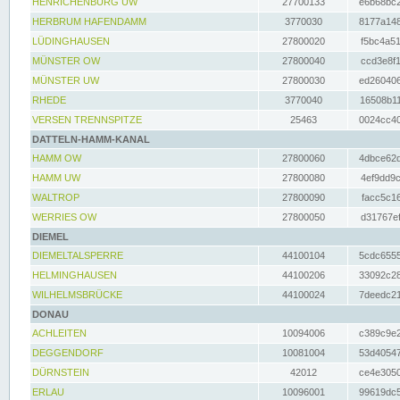
HENRICHENBURG UW
27700133
e6b68bc2
HERBRUM HAFENDAMM
3770030
8177a148
LÜDINGHAUSEN
27800020
f5bc4a51
MÜNSTER OW
27800040
ccd3e8f1
MÜNSTER UW
27800030
ed260406
RHEDE
3770040
16508b11
VERSEN TRENNSPITZE
25463
0024cc40
DATTELN-HAMM-KANAL
HAMM OW
27800060
4dbce62d
HAMM UW
27800080
4ef9dd9c
WALTROP
27800090
facc5c16
WERRIES OW
27800050
d31767ef
DIEMEL
DIEMELTALSPERRE
44100104
5cdc6555
HELMINGHAUSEN
44100206
33092c28
WILHELMSBRÜCKE
44100024
7deedc21
DONAU
ACHLEITEN
10094006
c389c9e2
DEGGENDORF
10081004
53d40547
DÜRNSTEIN
42012
ce4e3050
ERLAU
10096001
99619dc5