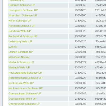
Heilbronn Schleuse UP
23800560
f77df170
Hessigheim Schleuse UP
23800420
23517de9
Hirschhorn Schleuse UP
23800700
acf505dd
Hofen Schleuse UP
23800260
cf2af1a4
Horkheim Schleuse UP
23800557
b76bf04c
Horkheim Wehr UP
23800520
d9b441a5
Kochendorf Schleuse UP
23800600
8f695e71
Ladenburg Wehr UP
23800820
70cee7df
Lauffen
23800500
8559d1a0
Lauffen Schleuse UP
23800501
2f7cb553
Mannheim Neckar
23800900
25582d3f
Marbach Schleuse UP
23800322
456974a8
Marbach Wehr UP
23800320
a73a9cb4
Neckargemünd Schleuse UP
23800740
7be3ff2e
Neckarsteinach Schleuse UP
23800720
d64d07f7
Neckarsulm Wehr UP
23800580
845944f8
Neckarzimmern Schleuse UP
23800640
f00c7183
Oberesslingen Schleuse UP
23800145
cbfae6bc
Oberesslingen Wehr UP
23800140
9de0843a
Obertürkheim Schleuse UP
23800200
80e002d8