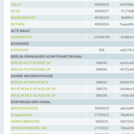
CELLE
48300105
b475386c
EITZE
48900237
47174d8f
MARKLENDORF
48700103
8b4f9f7c
RETHEM
48900204
5aaed954
ALTE MAAS
DORDRECHT
123456785
6c6f84c2
BODENSEE
KONSTANZ
906
aa9179c1
BERLIN-SPANDAUER-SCHIFFFAHRTSKANAL
BERLIN-PLÖTZENSEE OP
586640
ee52ce62
BERLIN-PLÖTZENSEE UP
586650
45721a68
DAHME-WASSERSTRASSE
BERLIN-SCHMÖCKWITZ
586810
6b595707
NEUE MÜHLE SCHLEUSE OP
586270
0e0dbcc9
NEUE MÜHLE SCHLEUSE UP
586280
c9a6c3bf
DORTMUND-EMS-KANAL
BERGESHÖVEDE
34000010
ade3a084
Groppenbruch
27700122
7bbdb421
HASEHUBBRÜCKE
3690010
04572010
HENRICHENBURG OW
27700111
70bee932