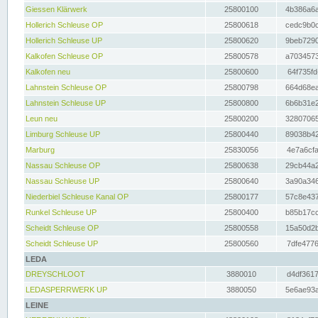
Giessen Klärwerk
25800100
4b386a6a
Hollerich Schleuse OP
25800618
cedc9b0c
Hollerich Schleuse UP
25800620
9beb7290
Kalkofen Schleuse OP
25800578
a7034573
Kalkofen neu
25800600
64f735fd
Lahnstein Schleuse OP
25800798
664d68ea
Lahnstein Schleuse UP
25800800
6b6b31e2
Leun neu
25800200
32807065
Limburg Schleuse UP
25800440
89038b42
Marburg
25830056
4e7a6cfa
Nassau Schleuse OP
25800638
29cb44a2
Nassau Schleuse UP
25800640
3a90a346
Niederbiel Schleuse Kanal OP
25800177
57c8e437
Runkel Schleuse UP
25800400
b85b17cc
Scheidt Schleuse OP
25800558
15a50d2b
Scheidt Schleuse UP
25800560
7dfe4776
LEDA
DREYSCHLOOT
3880010
d4df3617
LEDASPERRWERK UP
3880050
5e6ae93a
LEINE