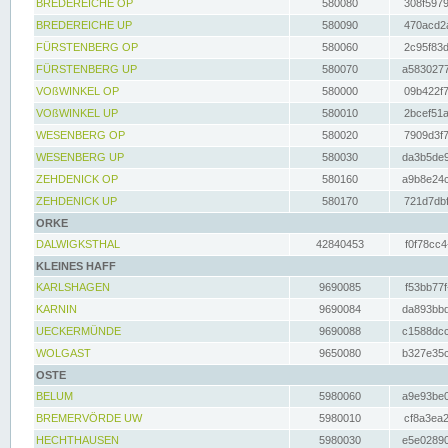
BREDEREICHE OP
580080
308f5979
BREDEREICHE UP
580090
470acd2a
FÜRSTENBERG OP
580060
2c95f83d
FÜRSTENBERG UP
580070
a5830277
VOßWINKEL OP
580000
09b422f7
VOßWINKEL UP
580010
2bcef51a
WESENBERG OP
580020
7909d3f7
WESENBERG UP
580030
da3b5de9
ZEHDENICK OP
580160
a9b8e24c
ZEHDENICK UP
580170
721d7dbf
ORKE
DALWIGKSTHAL
42840453
f0f78cc4
KLEINES HAFF
KARLSHAGEN
9690085
f53bb77f
KARNIN
9690084
da893bbd
UECKERMÜNDE
9690088
c1588dcc
WOLGAST
9650080
b327e35c
OSTE
BELUM
5980060
a9e93be0
BREMERVÖRDE UW
5980010
cf8a3ea2
HECHTHAUSEN
5980030
e5e02890