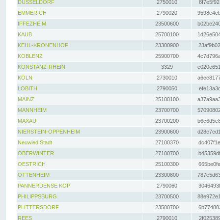
DÜSSELDORF
2750010
8f7e5f92
EMMERICH
2790020
9598e4cb
IFFEZHEIM
23500600
b02be240
KAUB
25700100
1d26e504
KEHL-KRONENHOF
23300900
23af9b02
KOBLENZ
25900700
4c7d796a
KONSTANZ-RHEIN
3329
e020e651
KÖLN
2730010
a6ee8177
LOBITH
2790050
efe13a3d
MAINZ
25100100
a37a9aa3
MANNHEIM
23700700
57090802
MAXAU
23700200
b6c6d5c8
NIERSTEIN-OPPENHEIM
23900600
d28e7ed1
Neuwied Stadt
27100370
dc407f1e
OBERWINTER
27100700
b45359df
OESTRICH
25100300
665be0fe
OTTENHEIM
23300800
787e5d63
PANNERDENSE KOP
2790060
3046493f
PHILIPPSBURG
23700500
88e972e1
PLITTERSDORF
23500700
6b774802
REES
2790010
2f025389