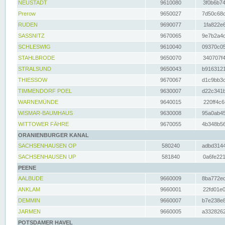
NEUSTADT
9610080
3f0b6b74
Prerow
9650027
7d50c68c
RUDEN
9690077
1fa822e6
SASSNITZ
9670065
9e7b2a4d
SCHLESWIG
9610040
09370c05
STAHLBRODE
9650070
340707f4
STRALSUND
9650043
b9163121
THIESSOW
9670067
d1c9bb3c
TIMMENDORF POEL
9630007
d22c341b
WARNEMÜNDE
9640015
220ff4c6
WISMAR-BAUMHAUS
9630008
95a0ab45
WITTOWER FÄHRE
9670055
4b348b56
ORANIENBURGER KANAL
SACHSENHAUSEN OP
580240
adbd3144
SACHSENHAUSEN UP
581840
0a6fe221
PEENE
AALBUDE
9660009
8ba772ed
ANKLAM
9660001
22fd01e0
DEMMIN
9660007
b7e238e8
JARMEN
9660005
a3328262
POTSDAMER HAVEL