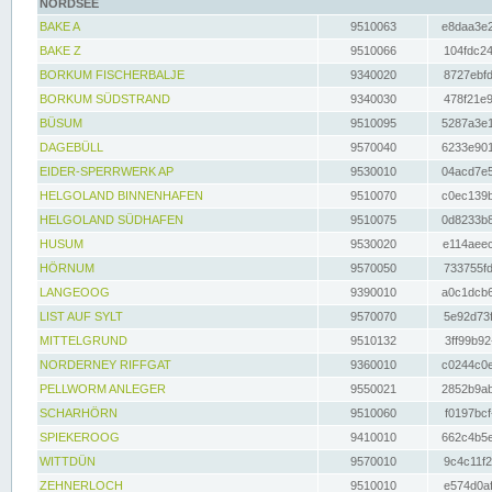
NORDSEE
BAKE A
9510063
e8daa3e2
BAKE Z
9510066
104fdc24
BORKUM FISCHERBALJE
9340020
8727ebfd
BORKUM SÜDSTRAND
9340030
478f21e9
BÜSUM
9510095
5287a3e1
DAGEBÜLL
9570040
6233e901
EIDER-SPERRWERK AP
9530010
04acd7e5
HELGOLAND BINNENHAFEN
9510070
c0ec139b
HELGOLAND SÜDHAFEN
9510075
0d8233b8
HUSUM
9530020
e114aeec
HÖRNUM
9570050
733755fd
LANGEOOG
9390010
a0c1dcb6
LIST AUF SYLT
9570070
5e92d73f
MITTELGRUND
9510132
3ff99b92
NORDERNEY RIFFGAT
9360010
c0244c0e
PELLWORM ANLEGER
9550021
2852b9ab
SCHARHÖRN
9510060
f0197bcf
SPIEKEROOG
9410010
662c4b5e
WITTDÜN
9570010
9c4c11f2
ZEHNERLOCH
9510010
e574d0af