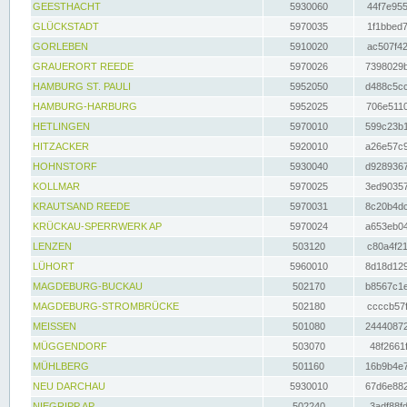
GEESTHACHT
5930060
44f7e955
GLÜCKSTADT
5970035
1f1bbed7
GORLEBEN
5910020
ac507f42
GRAUERORT REEDE
5970026
7398029b
HAMBURG ST. PAULI
5952050
d488c5cc
HAMBURG-HARBURG
5952025
706e5110
HETLINGEN
5970010
599c23b1
HITZACKER
5920010
a26e57c9
HOHNSTORF
5930040
d9289367
KOLLMAR
5970025
3ed90357
KRAUTSAND REEDE
5970031
8c20b4dc
KRÜCKAU-SPERRWERK AP
5970024
a653eb04
LENZEN
503120
c80a4f21
LÜHORT
5960010
8d18d129
MAGDEBURG-BUCKAU
502170
b8567c1e
MAGDEBURG-STROMBRÜCKE
502180
ccccb57f
MEISSEN
501080
24440872
MÜGGENDORF
503070
48f2661f
MÜHLBERG
501160
16b9b4e7
NEU DARCHAU
5930010
67d6e882
NIEGRIPP AP
502240
3adf88fd