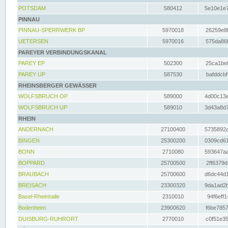
POTSDAM
580412
5e10e1e7
PINNAU
PINNAU-SPERRWERK BP
5970018
26259e8f
UETERSEN
5970016
575da86f
PAREYER VERBINDUNGSKANAL
PAREY EP
502300
25ca1bef
PAREY UP
587530
bafddcbf
RHEINSBERGER GEWÄSSER
WOLFSBRUCH OP
589000
4d00c13e
WOLFSBRUCH UP
589010
3d43a8d7
RHEIN
ANDERNACH
27100400
5735892a
BINGEN
25300200
0309cd61
BONN
2710080
593647aa
BOPPARD
25700500
2ff6379d
BRAUBACH
25700600
d6dc44d1
BREISACH
23300320
9da1ad2b
Basel-Rheinhalle
2310010
94f6eff1
Bodenheim
23900620
f6be7857
DUISBURG-RUHRORT
2770010
c0f51e35