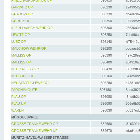
FINDENWIRUNSHIER OP
596410
a5902c55
GARWITZ UP
596230
12499527
GRABOW OP
596330
db4a69b2
GÜRITZ OP
596350
956ce5ff
KLEIN LAASCH WEHR OP
596300
25530a3e
LEWITZ OP
596250
7bbd90ad
LÜBZ OP
596140
d75442cf
MALCHOW WEHR OP
596200
bccaacb3
MALLISS OP
596390
497c29ee
MALLISS UP
596400
a64918a6
NEU KALLISS OP
596430
30739ff3
NEUBURG OP
596160
541c508a
NEUSTADT GLEWE OP
596280
c4381eb3
PARCHIM GÜTE
5961801
3dec3921
PLAU OP
596080
3ffddb2c
PLAU UP
596090
506e6b03
WAREN
596030
bd317edd
MÜGGELSPREE
GROSSE TRÄNKE WEHR OP
582660
81630fdd
GROSSE TRÄNKE WEHR UP
582670
cfad4ee5
MÜRITZ-HAVEL-WASSERSTRASSE