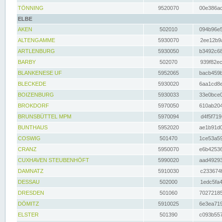
TÖNNING
9520070
00e386ac
ELBE
AKEN
502010
094b96e5
ALTENGAMME
5930070
2ee12b9a
ARTLENBURG
5930050
b3492c68
BARBY
502070
939f82ec
BLANKENESE UF
5952065
bacb459b
BLECKEDE
5930020
6aa1cd8e
BOIZENBURG
5930033
33e0bce0
BROKDORF
5970050
610ab204
BRUNSBÜTTEL MPM
5970094
d4f5f719
BUNTHAUS
5952020
ae1b91d0
COSWIG
501470
1ce53a59
CRANZ
5950070
e6b42536
CUXHAVEN STEUBENHÖFT
5990020
aad49293
DAMNATZ
5910030
c233674f
DESSAU
502000
1edc5fa4
DRESDEN
501060
70272185
DÖMITZ
5910025
6e3ea719
ELSTER
501390
c093b557