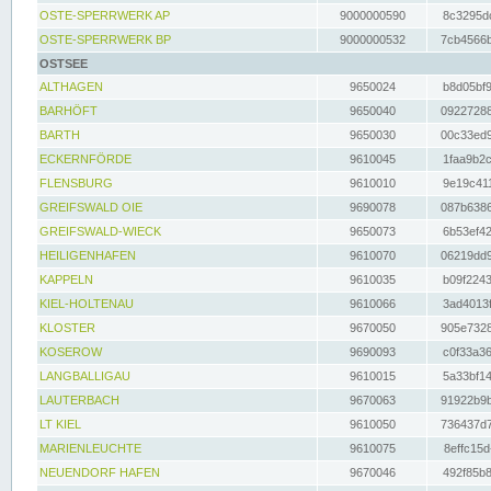
OSTE-SPERRWERK AP
9000000590
8c3295dc
OSTE-SPERRWERK BP
9000000532
7cb4566b
OSTSEE
ALTHAGEN
9650024
b8d05bf9
BARHÖFT
9650040
09227288
BARTH
9650030
00c33ed9
ECKERNFÖRDE
9610045
1faa9b2c
FLENSBURG
9610010
9e19c411
GREIFSWALD OIE
9690078
087b6386
GREIFSWALD-WIECK
9650073
6b53ef42
HEILIGENHAFEN
9610070
06219dd9
KAPPELN
9610035
b09f2243
KIEL-HOLTENAU
9610066
3ad4013f
KLOSTER
9670050
905e7328
KOSEROW
9690093
c0f33a36
LANGBALLIGAU
9610015
5a33bf14
LAUTERBACH
9670063
91922b9b
LT KIEL
9610050
736437d7
MARIENLEUCHTE
9610075
8effc15d
NEUENDORF HAFEN
9670046
492f85b8