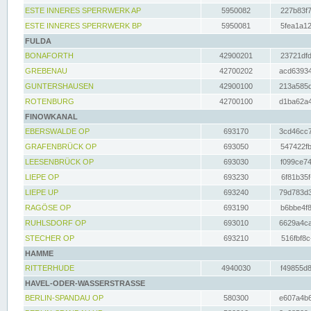
ESTE INNERES SPERRWERK AP
5950082
227b83f7
ESTE INNERES SPERRWERK BP
5950081
5fea1a12
FULDA
BONAFORTH
42900201
23721dfd
GREBENAU
42700202
acd63934
GUNTERSHAUSEN
42900100
213a585d
ROTENBURG
42700100
d1ba62a4
FINOWKANAL
EBERSWALDE OP
693170
3cd46cc7
GRAFENBRÜCK OP
693050
547422fb
LEESENBRÜCK OP
693030
f099ce74
LIEPE OP
693230
6f81b35f
LIEPE UP
693240
79d783d3
RAGÖSE OP
693190
b6bbe4f8
RUHLSDORF OP
693010
6629a4ca
STECHER OP
693210
516fbf8c
HAMME
RITTERHUDE
4940030
f49855d8
HAVEL-ODER-WASSERSTRASSE
BERLIN-SPANDAU OP
580300
e607a4b6