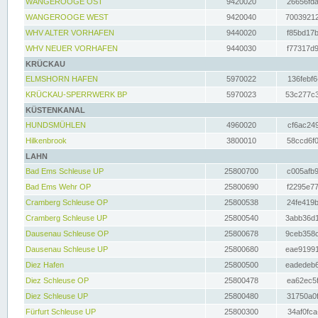
WANGEROOGE OST
9420020
26656fda
WANGEROOGE WEST
9420040
70039212
WHV ALTER VORHAFEN
9440020
f85bd17b
WHV NEUER VORHAFEN
9440030
f77317d9
KRÜCKAU
ELMSHORN HAFEN
5970022
136febf6
KRÜCKAU-SPERRWERK BP
5970023
53c277c3
KÜSTENKANAL
HUNDSMÜHLEN
4960020
cf6ac249
Hilkenbrook
3800010
58ccd6f0
LAHN
Bad Ems Schleuse UP
25800700
c005afb9
Bad Ems Wehr OP
25800690
f2295e77
Cramberg Schleuse OP
25800538
24fe419b
Cramberg Schleuse UP
25800540
3abb36d1
Dausenau Schleuse OP
25800678
9ceb358c
Dausenau Schleuse UP
25800680
eae91991
Diez Hafen
25800500
eadedeb6
Diez Schleuse OP
25800478
ea62ec5f
Diez Schleuse UP
25800480
31750a0f
Fürfurt Schleuse UP
25800300
34af0fca