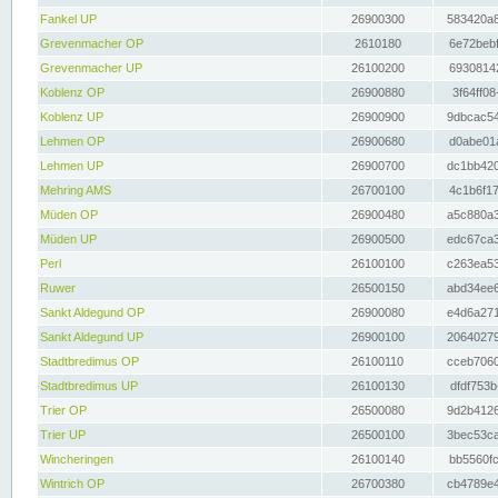
Fankel UP
26900300
583420a8
Grevenmacher OP
2610180
6e72bebf
Grevenmacher UP
26100200
69308142
Koblenz OP
26900880
3f64ff08
Koblenz UP
26900900
9dbcac54
Lehmen OP
26900680
d0abe01a
Lehmen UP
26900700
dc1bb420
Mehring AMS
26700100
4c1b6f17
Müden OP
26900480
a5c880a3
Müden UP
26900500
edc67ca3
Perl
26100100
c263ea53
Ruwer
26500150
abd34ee6
Sankt Aldegund OP
26900080
e4d6a271
Sankt Aldegund UP
26900100
20640279
Stadtbredimus OP
26100110
cceb7060
Stadtbredimus UP
26100130
dfdf753b
Trier OP
26500080
9d2b4126
Trier UP
26500100
3bec53ca
Wincheringen
26100140
bb5560fc
Wintrich OP
26700380
cb4789e4