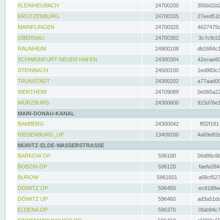
KLEINHEUBACH
24700200
355b02d2
KROTZENBURG
24700335
27eed51b
MAINFLINGEN
24700325
4627475d
OBERNAU
24700302
3c7cfb10
RAUNHEIM
24900108
db1684c1
SCHWEINFURT NEUER HAFEN
24300304
42ecae60
STEINBACH
24500100
1ed983c3
TRUNSTADT
24300202
a77aad00
WERTHEIM
24709089
0e065a22
WÜRZBURG
24300600
915d76e1
MAIN-DONAU-KANAL
BAMBERG
24300042
ff02f181
RIEDENBURG_UP
13409200
4a69e82e
MÜRITZ-ELDE-WASSERSTRASSE
BARKOW OP
596100
06d86c6b
BOBZIN OP
596120
faefa284
BUROW
5961601
a68cf527
DÖMITZ OP
596450
ec8188ee
DÖMITZ UP
596460
ad3a51da
ELDENA OP
596370
0fab94c7