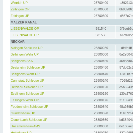
Wintrich UP
26700400
a392113c
Zeltingen OP
26700580
8b802863
Zeltingen UP
26700600
d867e7e9
MALZER KANAL
LIEBENWALDE OP
581540
3f8ceb6d
LIEBENWALDE UP
581550
a1cf60be
NECKAR
Aldingen Schleuse UP
23800280
dfdfb4ff
Beihingen Wehr UP
23800360
8a2e3048
Besigheim SKA
23800460
46d8ed02
Besigheim Schleuse UP
23800480
57db82c7
Besigheim Wehr UP
23800440
42c11b7a
Cannstatt Schleuse UP
23800240
7068d262
Deizisau Schleuse UP
23800120
c5b6243d
Esslingen Schleuse UP
23800180
130a3761
Esslingen Wehr OP
23800176
31c32a38
Feudenheim Schleuse UP
23800840
48a939b9
Gundelsheim UP
23800620
fc1072e4
Guttenbach Schleuse UP
23800660
bd36404b
Hassmersheim AMS
23800630
0e1b8ae0
Heidelberg UP
23800760
827b2685