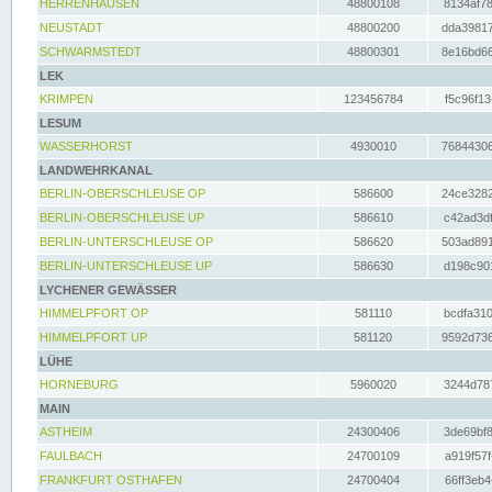
HERRENHAUSEN
48800108
8134af78
NEUSTADT
48800200
dda39817
SCHWARMSTEDT
48800301
8e16bd66
LEK
KRIMPEN
123456784
f5c96f13
LESUM
WASSERHORST
4930010
76844306
LANDWEHRKANAL
BERLIN-OBERSCHLEUSE OP
586600
24ce3282
BERLIN-OBERSCHLEUSE UP
586610
c42ad3df
BERLIN-UNTERSCHLEUSE OP
586620
503ad891
BERLIN-UNTERSCHLEUSE UP
586630
d198c901
LYCHENER GEWÄSSER
HIMMELPFORT OP
581110
bcdfa310
HIMMELPFORT UP
581120
9592d736
LÜHE
HORNEBURG
5960020
3244d787
MAIN
ASTHEIM
24300406
3de69bf8
FAULBACH
24700109
a919f57f
FRANKFURT OSTHAFEN
24700404
66ff3eb4