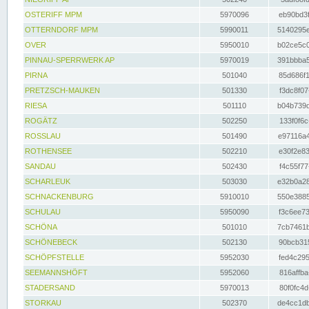
OSTERIFF MPM
5970096
eb90bd3f
OTTERNDORF MPM
5990011
5140295e
OVER
5950010
b02ce5c0
PINNAU-SPERRWERK AP
5970019
391bbba5
PIRNA
501040
85d686f1
PRETZSCH-MAUKEN
501330
f3dc8f07
RIESA
501110
b04b739d
ROGÄTZ
502250
133f0f6c
ROSSLAU
501490
e97116a4
ROTHENSEE
502210
e30f2e83
SANDAU
502430
f4c55f77
SCHARLEUK
503030
e32b0a28
SCHNACKENBURG
5910010
550e3885
SCHULAU
5950090
f3c6ee73
SCHÖNA
501010
7cb7461b
SCHÖNEBECK
502130
90bcb315
SCHÖPFSTELLE
5952030
fed4c295
SEEMANNSHÖFT
5952060
816affba
STADERSAND
5970013
80f0fc4d
STORKAU
502370
de4cc1db