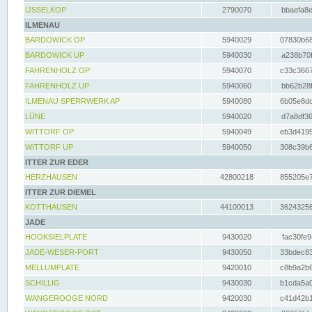
IJSSELKOP
2790070
bbaefa8e
ILMENAU
BARDOWICK OP
5940029
07830b68
BARDOWICK UP
5940030
a238b70f
FAHRENHOLZ OP
5940070
c33c3667
FAHRENHOLZ UP
5940060
bb62b28f
ILMENAU SPERRWERK AP
5940080
6b05e8dc
LÜNE
5940020
d7a8df36
WITTORF OP
5940049
eb3d4195
WITTORF UP
5940050
308c39b6
ITTER ZUR EDER
HERZHAUSEN
42800218
855205e7
ITTER ZUR DIEMEL
KOTTHAUSEN
44100013
36243256
JADE
HOOKSIELPLATE
9430020
fac30fe9
JADE-WESER-PORT
9430050
33bdec83
MELLUMPLATE
9420010
c8b9a2b6
SCHILLIG
9430030
b1cda5a0
WANGEROOGE NORD
9420030
c41d42b1