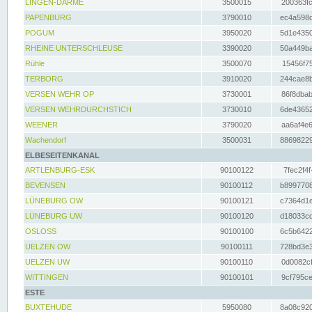
LINGEN-DARME
3500015
200363fc
PAPENBURG
3790010
ec4a598d
POGUM
3950020
5d1e4350
RHEINE UNTERSCHLEUSE
3390020
50a449ba
Rühle
3500070
15456f75
TERBORG
3910020
244cae8b
VERSEN WEHR OP
3730001
86f8dbab
VERSEN WEHRDURCHSTICH
3730010
6de43652
WEENER
3790020
aa6af4e6
Wachendorf
3500031
88698229
ELBESEITENKANAL
ARTLENBURG-ESK
90100122
7fec2f4f
BEVENSEN
90100112
b8997708
LÜNEBURG OW
90100121
c7364d1e
LÜNEBURG UW
90100120
d18033cd
OSLOSS
90100100
6c5b6422
UELZEN OW
90100111
728bd3e3
UELZEN UW
90100110
0d0082cf
WITTINGEN
90100101
9cf795ce
ESTE
BUXTEHUDE
5950080
8a08c920