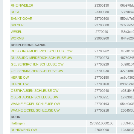
RHEINWEILER
23300130
06b978dd
RUST
23300580
5389b878
SANKT GOAR
25700300
550eb7e9
SPEYER
23700600
2cb8ae5b
WESEL
2770040
f33c3cc9
WORMS
23900200
844a620f
RHEIN-HERNE-KANAL
DUISBURG-MEIDERICH SCHLEUSE OW
27700262
f18e81da
DUISBURG-MEIDERICH SCHLEUSE UW
27700273
48780245
GELSENKIRCHEN SCHLEUSE OW
27700229
5b9f8134
GELSENKIRCHEN SCHLEUSE UW
27700230
427318d0
HERNE OW
27700150
ac6c4362
HERNE UW
27700160
b9975ea1
OBERHAUSEN SCHLEUSE OW
27700240
e251f943
OBERHAUSEN SCHLEUSE UW
27700251
12f63015
WANNE EICKEL SCHLEUSE OW
27700193
05ca0e33
WANNE EICKEL SCHLEUSE UW
27700218
23045f8b
RUHR
Hattingen
2769510000100
c0594fb5
RUHRWEHR OW
27600090
12a3037f