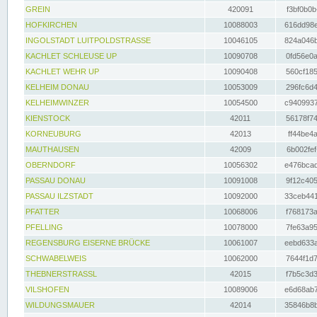
GREIN
420091
f3bf0b0b
HOFKIRCHEN
10088003
616dd98e
INGOLSTADT LUITPOLDSTRASSE
10046105
824a046b
KACHLET SCHLEUSE UP
10090708
0fd56e0a
KACHLET WEHR UP
10090408
560cf185
KELHEIM DONAU
10053009
296fc6d4
KELHEIMWINZER
10054500
c9409937
KIENSTOCK
42011
56178f74
KORNEUBURG
42013
ff44be4a
MAUTHAUSEN
42009
6b002fef
OBERNDORF
10056302
e476bcad
PASSAU DONAU
10091008
9f12c405
PASSAU ILZSTADT
10092000
33ceb441
PFATTER
10068006
f768173a
PFELLING
10078000
7fe63a95
REGENSBURG EISERNE BRÜCKE
10061007
eebd633a
SCHWABELWEIS
10062000
7644f1d7
THEBNERSTRASSL
42015
f7b5c3d3
VILSHOFEN
10089006
e6d68ab7
WILDUNGSMAUER
42014
35846b8b