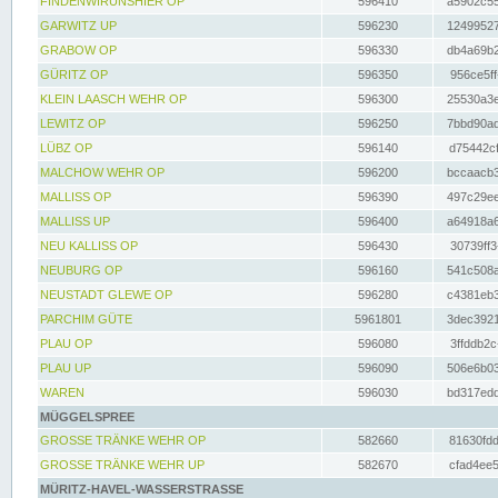
FINDENWIRUNSHIER OP
596410
a5902c55
GARWITZ UP
596230
12499527
GRABOW OP
596330
db4a69b2
GÜRITZ OP
596350
956ce5ff
KLEIN LAASCH WEHR OP
596300
25530a3e
LEWITZ OP
596250
7bbd90ad
LÜBZ OP
596140
d75442cf
MALCHOW WEHR OP
596200
bccaacb3
MALLISS OP
596390
497c29ee
MALLISS UP
596400
a64918a6
NEU KALLISS OP
596430
30739ff3
NEUBURG OP
596160
541c508a
NEUSTADT GLEWE OP
596280
c4381eb3
PARCHIM GÜTE
5961801
3dec3921
PLAU OP
596080
3ffddb2c
PLAU UP
596090
506e6b03
WAREN
596030
bd317edd
MÜGGELSPREE
GROSSE TRÄNKE WEHR OP
582660
81630fdd
GROSSE TRÄNKE WEHR UP
582670
cfad4ee5
MÜRITZ-HAVEL-WASSERSTRASSE