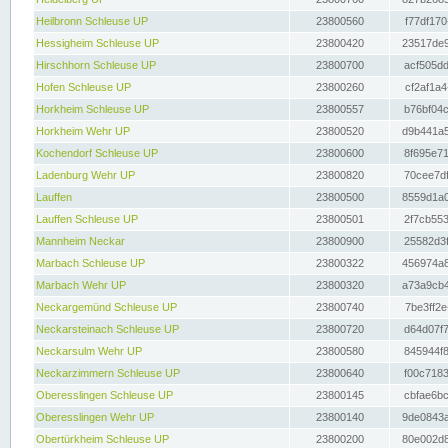
Heilbronn Schleuse UP
23800560
f77df170
Hessigheim Schleuse UP
23800420
23517de9
Hirschhorn Schleuse UP
23800700
acf505dd
Hofen Schleuse UP
23800260
cf2af1a4
Horkheim Schleuse UP
23800557
b76bf04c
Horkheim Wehr UP
23800520
d9b441a5
Kochendorf Schleuse UP
23800600
8f695e71
Ladenburg Wehr UP
23800820
70cee7df
Lauffen
23800500
8559d1a0
Lauffen Schleuse UP
23800501
2f7cb553
Mannheim Neckar
23800900
25582d3f
Marbach Schleuse UP
23800322
456974a8
Marbach Wehr UP
23800320
a73a9cb4
Neckargemünd Schleuse UP
23800740
7be3ff2e
Neckarsteinach Schleuse UP
23800720
d64d07f7
Neckarsulm Wehr UP
23800580
845944f8
Neckarzimmern Schleuse UP
23800640
f00c7183
Oberesslingen Schleuse UP
23800145
cbfae6bc
Oberesslingen Wehr UP
23800140
9de0843a
Obertürkheim Schleuse UP
23800200
80e002d8