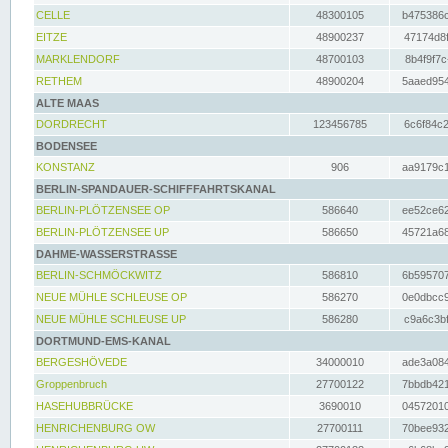
CELLE
48300105
b475386c
EITZE
48900237
47174d8f
MARKLENDORF
48700103
8b4f9f7c
RETHEM
48900204
5aaed954
ALTE MAAS
DORDRECHT
123456785
6c6f84c2
BODENSEE
KONSTANZ
906
aa9179c1
BERLIN-SPANDAUER-SCHIFFFAHRTSKANAL
BERLIN-PLÖTZENSEE OP
586640
ee52ce62
BERLIN-PLÖTZENSEE UP
586650
45721a68
DAHME-WASSERSTRASSE
BERLIN-SCHMÖCKWITZ
586810
6b595707
NEUE MÜHLE SCHLEUSE OP
586270
0e0dbcc9
NEUE MÜHLE SCHLEUSE UP
586280
c9a6c3bf
DORTMUND-EMS-KANAL
BERGESHÖVEDE
34000010
ade3a084
Groppenbruch
27700122
7bbdb421
HASEHUBBRÜCKE
3690010
04572010
HENRICHENBURG OW
27700111
70bee932