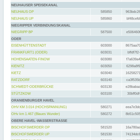
NEUHAUSER SPEISEKANAL
NEUHAUS OP
585850
963bdc26
NEUHAUS UP
585860
bf48cefd
NIEGRIPPER VERBINDUNGSKANAL
NIEGRIPP BP
587500
e506460f
ODER
EISENHÜTTENSTADT
603000
8675aa70
FRANKFURT1 (ODER)
603031
bffdf7f2
HOHENSAATEN-FINOW
603080
f7a639a4
KIENITZ
603050
6298a8f9
KIETZ
603040
16258271
RATZDORF
603140
ca3f535b
SCHWEDT-ODERBRÜCKE
603130
e28babaa
STÜTZKOW
603100
30bff0df
ORANIENBURGER HAVEL
OHV KM 3.014 (HOCHSPANNUNG)
580271
eea7e3dc
OHv km 1.467 (Blaues Wunder)
580272
8b51c505
OBERE HAVEL-WASSERSTRASSE
BISCHOFSWERDER OP
581520
16a780aa
BISCHOFSWERDER UP
581530
74134dc6