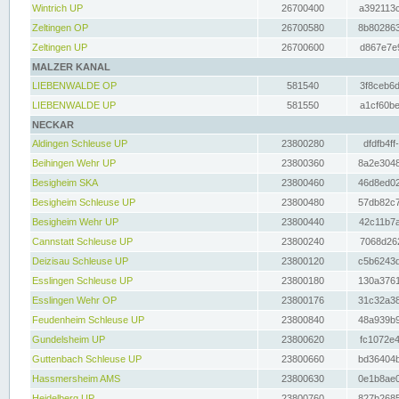
Wintrich UP
26700400
a392113c
Zeltingen OP
26700580
8b802863
Zeltingen UP
26700600
d867e7e9
MALZER KANAL
LIEBENWALDE OP
581540
3f8ceb6d
LIEBENWALDE UP
581550
a1cf60be
NECKAR
Aldingen Schleuse UP
23800280
dfdfb4ff
Beihingen Wehr UP
23800360
8a2e3048
Besigheim SKA
23800460
46d8ed02
Besigheim Schleuse UP
23800480
57db82c7
Besigheim Wehr UP
23800440
42c11b7a
Cannstatt Schleuse UP
23800240
7068d262
Deizisau Schleuse UP
23800120
c5b6243d
Esslingen Schleuse UP
23800180
130a3761
Esslingen Wehr OP
23800176
31c32a38
Feudenheim Schleuse UP
23800840
48a939b9
Gundelsheim UP
23800620
fc1072e4
Guttenbach Schleuse UP
23800660
bd36404b
Hassmersheim AMS
23800630
0e1b8ae0
Heidelberg UP
23800760
827b2685