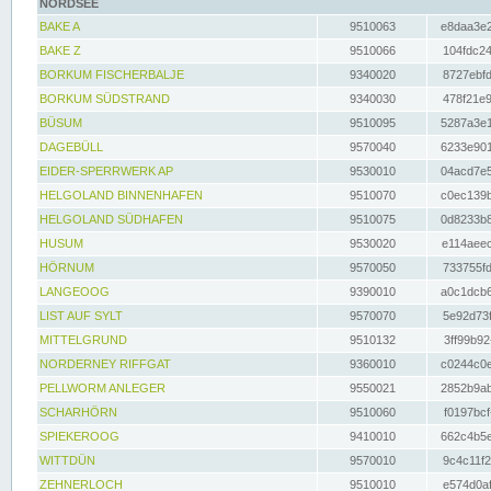
NORDSEE
BAKE A
9510063
e8daa3e2
BAKE Z
9510066
104fdc24
BORKUM FISCHERBALJE
9340020
8727ebfd
BORKUM SÜDSTRAND
9340030
478f21e9
BÜSUM
9510095
5287a3e1
DAGEBÜLL
9570040
6233e901
EIDER-SPERRWERK AP
9530010
04acd7e5
HELGOLAND BINNENHAFEN
9510070
c0ec139b
HELGOLAND SÜDHAFEN
9510075
0d8233b8
HUSUM
9530020
e114aeec
HÖRNUM
9570050
733755fd
LANGEOOG
9390010
a0c1dcb6
LIST AUF SYLT
9570070
5e92d73f
MITTELGRUND
9510132
3ff99b92
NORDERNEY RIFFGAT
9360010
c0244c0e
PELLWORM ANLEGER
9550021
2852b9ab
SCHARHÖRN
9510060
f0197bcf
SPIEKEROOG
9410010
662c4b5e
WITTDÜN
9570010
9c4c11f2
ZEHNERLOCH
9510010
e574d0af