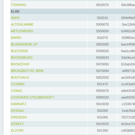
TÖNNING
9520070
00e386ac
ELBE
AKEN
502010
094b96e5
ALTENGAMME
5930070
2ee12b9a
ARTLENBURG
5930050
b3492c68
BARBY
502070
939f82ec
BLANKENESE UF
5952065
bacb459b
BLECKEDE
5930020
6aa1cd8e
BOIZENBURG
5930033
33e0bce0
BROKDORF
5970050
610ab204
BRUNSBÜTTEL MPM
5970094
d4f5f719
BUNTHAUS
5952020
ae1b91d0
COSWIG
501470
1ce53a59
CRANZ
5950070
e6b42536
CUXHAVEN STEUBENHÖFT
5990020
aad49293
DAMNATZ
5910030
c233674f
DESSAU
502000
1edc5fa4
DRESDEN
501060
70272185
DÖMITZ
5910025
6e3ea719
ELSTER
501390
c093b557