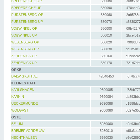
BREDEREICHE OP
580080
308f5979
BREDEREICHE UP
580090
470acd2a
FÜRSTENBERG OP
580060
2c95f83d
FÜRSTENBERG UP
580070
a5830277
VOßWINKEL OP
580000
09b422f7
VOßWINKEL UP
580010
2bcef51a
WESENBERG OP
580020
7909d3f7
WESENBERG UP
580030
da3b5de9
ZEHDENICK OP
580160
a9b8e24c
ZEHDENICK UP
580170
721d7dbf
ORKE
DALWIGKSTHAL
42840453
f0f78cc4
KLEINES HAFF
KARLSHAGEN
9690085
f53bb77f
KARNIN
9690084
da893bbd
UECKERMÜNDE
9690088
c1588dcc
WOLGAST
9650080
b327e35c
OSTE
BELUM
5980060
a9e93be0
BREMERVÖRDE UW
5980010
cf8a3ea2
HECHTHAUSEN
5980030
e5e02890