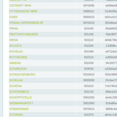
OSTERIFF MPM
5970096
eb90bd3f
OTTERNDORF MPM
5990011
5140295e
OVER
5950010
b02ce5c0
PINNAU-SPERRWERK AP
5970019
391bbba5
PIRNA
501040
85d686f1
PRETZSCH-MAUKEN
501330
f3dc8f07
RIESA
501110
b04b739d
ROGÄTZ
502250
133f0f6c
ROSSLAU
501490
e97116a4
ROTHENSEE
502210
e30f2e83
SANDAU
502430
f4c55f77
SCHARLEUK
503030
e32b0a28
SCHNACKENBURG
5910010
550e3885
SCHULAU
5950090
f3c6ee73
SCHÖNA
501010
7cb7461b
SCHÖNEBECK
502130
90bcb315
SCHÖPFSTELLE
5952030
fed4c295
SEEMANNSHÖFT
5952060
816affba
STADERSAND
5970013
80f0fc4d
STORKAU
502370
de4cc1db