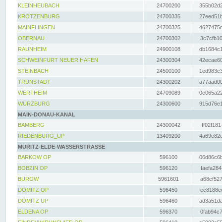
KLEINHEUBACH
24700200
355b02d2
KROTZENBURG
24700335
27eed51b
MAINFLINGEN
24700325
4627475d
OBERNAU
24700302
3c7cfb10
RAUNHEIM
24900108
db1684c1
SCHWEINFURT NEUER HAFEN
24300304
42ecae60
STEINBACH
24500100
1ed983c3
TRUNSTADT
24300202
a77aad00
WERTHEIM
24709089
0e065a22
WÜRZBURG
24300600
915d76e1
MAIN-DONAU-KANAL
BAMBERG
24300042
ff02f181
RIEDENBURG_UP
13409200
4a69e82e
MÜRITZ-ELDE-WASSERSTRASSE
BARKOW OP
596100
06d86c6b
BOBZIN OP
596120
faefa284
BUROW
5961601
a68cf527
DÖMITZ OP
596450
ec8188ee
DÖMITZ UP
596460
ad3a51da
ELDENA OP
596370
0fab94c7