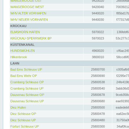
WANGEROOGE OST
9420020
26656fda
WANGEROOGE WEST
9420040
70039212
WHV ALTER VORHAFEN
9440020
f85bd17b
WHV NEUER VORHAFEN
9440030
f77317d9
KRÜCKAU
ELMSHORN HAFEN
5970022
136febf6
KRÜCKAU-SPERRWERK BP
5970023
53c277c3
KÜSTENKANAL
HUNDSMÜHLEN
4960020
cf6ac249
Hilkenbrook
3800010
58ccd6f0
LAHN
Bad Ems Schleuse UP
25800700
c005afb9
Bad Ems Wehr OP
25800690
f2295e77
Cramberg Schleuse OP
25800538
24fe419b
Cramberg Schleuse UP
25800540
3abb36d1
Dausenau Schleuse OP
25800678
9ceb358c
Dausenau Schleuse UP
25800680
eae91991
Diez Hafen
25800500
eadedeb6
Diez Schleuse OP
25800478
ea62ec5f
Diez Schleuse UP
25800480
31750a0f
Fürfurt Schleuse UP
25800300
34af0fca