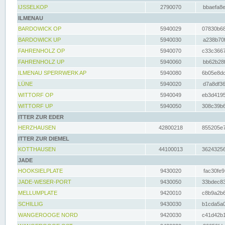
IJSSELKOP
2790070
bbaefa8e
ILMENAU
BARDOWICK OP
5940029
07830b68
BARDOWICK UP
5940030
a238b70f
FAHRENHOLZ OP
5940070
c33c3667
FAHRENHOLZ UP
5940060
bb62b28f
ILMENAU SPERRWERK AP
5940080
6b05e8dc
LÜNE
5940020
d7a8df36
WITTORF OP
5940049
eb3d4195
WITTORF UP
5940050
308c39b6
ITTER ZUR EDER
HERZHAUSEN
42800218
855205e7
ITTER ZUR DIEMEL
KOTTHAUSEN
44100013
36243256
JADE
HOOKSIELPLATE
9430020
fac30fe9
JADE-WESER-PORT
9430050
33bdec83
MELLUMPLATE
9420010
c8b9a2b6
SCHILLIG
9430030
b1cda5a0
WANGEROOGE NORD
9420030
c41d42b1