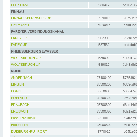
POTSDAM
580412
5e10e1e7
PINNAU
PINNAU-SPERRWERK BP
5970018
26259e8f
UETERSEN
5970016
575da86f
PAREYER VERBINDUNGSKANAL
PAREY EP
502300
25ca1bef
PAREY UP
587530
bafddcbf
RHEINSBERGER GEWÄSSER
WOLFSBRUCH OP
589000
4d00c13e
WOLFSBRUCH UP
589010
3d43a8d7
RHEIN
ANDERNACH
27100400
5735892a
BINGEN
25300200
0309cd61
BONN
2710080
593647aa
BOPPARD
25700500
2ff6379d
BRAUBACH
25700600
d6dc44d1
BREISACH
23300320
9da1ad2b
Basel-Rheinhalle
2310010
94f6eff1
Bodenheim
23900620
f6be7857
DUISBURG-RUHRORT
2770010
c0f51e35