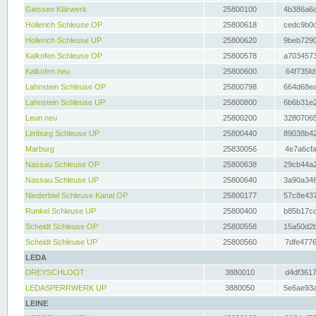
Giessen Klärwerk
25800100
4b386a6a
Hollerich Schleuse OP
25800618
cedc9b0c
Hollerich Schleuse UP
25800620
9beb7290
Kalkofen Schleuse OP
25800578
a7034573
Kalkofen neu
25800600
64f735fd
Lahnstein Schleuse OP
25800798
664d68ea
Lahnstein Schleuse UP
25800800
6b6b31e2
Leun neu
25800200
32807065
Limburg Schleuse UP
25800440
89038b42
Marburg
25830056
4e7a6cfa
Nassau Schleuse OP
25800638
29cb44a2
Nassau Schleuse UP
25800640
3a90a346
Niederbiel Schleuse Kanal OP
25800177
57c8e437
Runkel Schleuse UP
25800400
b85b17cc
Scheidt Schleuse OP
25800558
15a50d2b
Scheidt Schleuse UP
25800560
7dfe4776
LEDA
DREYSCHLOOT
3880010
d4df3617
LEDASPERRWERK UP
3880050
5e6ae93a
LEINE