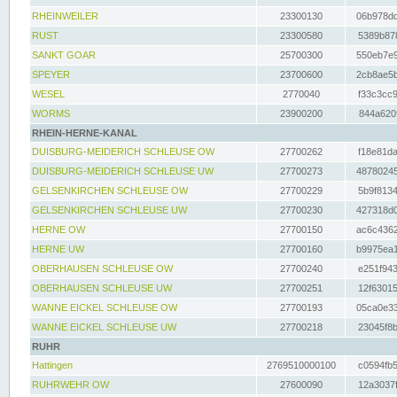
RHEINWEILER
23300130
06b978dd
RUST
23300580
5389b878
SANKT GOAR
25700300
550eb7e9
SPEYER
23700600
2cb8ae5b
WESEL
2770040
f33c3cc9
WORMS
23900200
844a620f
RHEIN-HERNE-KANAL
DUISBURG-MEIDERICH SCHLEUSE OW
27700262
f18e81da
DUISBURG-MEIDERICH SCHLEUSE UW
27700273
48780245
GELSENKIRCHEN SCHLEUSE OW
27700229
5b9f8134
GELSENKIRCHEN SCHLEUSE UW
27700230
427318d0
HERNE OW
27700150
ac6c4362
HERNE UW
27700160
b9975ea1
OBERHAUSEN SCHLEUSE OW
27700240
e251f943
OBERHAUSEN SCHLEUSE UW
27700251
12f63015
WANNE EICKEL SCHLEUSE OW
27700193
05ca0e33
WANNE EICKEL SCHLEUSE UW
27700218
23045f8b
RUHR
Hattingen
2769510000100
c0594fb5
RUHRWEHR OW
27600090
12a3037f