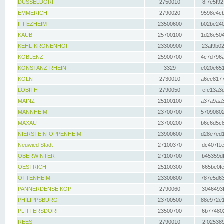
DÜSSELDORF
2750010
8f7e5f92
EMMERICH
2790020
9598e4cb
IFFEZHEIM
23500600
b02be240
KAUB
25700100
1d26e504
KEHL-KRONENHOF
23300900
23af9b02
KOBLENZ
25900700
4c7d796a
KONSTANZ-RHEIN
3329
e020e651
KÖLN
2730010
a6ee8177
LOBITH
2790050
efe13a3d
MAINZ
25100100
a37a9aa3
MANNHEIM
23700700
57090802
MAXAU
23700200
b6c6d5c8
NIERSTEIN-OPPENHEIM
23900600
d28e7ed1
Neuwied Stadt
27100370
dc407f1e
OBERWINTER
27100700
b45359df
OESTRICH
25100300
665be0fe
OTTENHEIM
23300800
787e5d63
PANNERDENSE KOP
2790060
3046493f
PHILIPPSBURG
23700500
88e972e1
PLITTERSDORF
23500700
6b774802
REES
2790010
2f025389