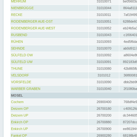
MEHRUM
31010071
be05603a
NIENBRÜGGE
31010044
864a8111
RECKE
31010011
7af19499
RODENBERGER AUE-OST
31010051
6288de60
RODENBERGER AUE-WEST
31010052
eb24b5a3
RUSBEND
31010043
c1f06401
RÜHEN
31010093
4ed5f6da
SEHNDE
31010070
ab0d9117
SÜLFELD OW
31010092
a8604e8f
SÜLFELD UW
31010091
892183d6
THUNE
31010080
42b865fb
VELSDORF
3101012
36f80081
VORSFELDE
31010090
dbb2bb9f
WARBER GRABEN
31010040
2f1080ba
MOSEL
Cochem
26900400
768df4e9
Detzem OP
26700180
c40912fd
Detzem UP
26700200
dc344605
Enkirch OP
26700880
87207dcd
Enkirch UP
26700900
ee861944
Fankel OP
26900280
68198b48