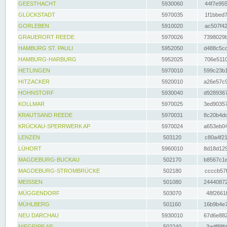
GEESTHACHT
5930060
44f7e955
GLÜCKSTADT
5970035
1f1bbed7
GORLEBEN
5910020
ac507f42
GRAUERORT REEDE
5970026
7398029b
HAMBURG ST. PAULI
5952050
d488c5cc
HAMBURG-HARBURG
5952025
706e5110
HETLINGEN
5970010
599c23b1
HITZACKER
5920010
a26e57c9
HOHNSTORF
5930040
d9289367
KOLLMAR
5970025
3ed90357
KRAUTSAND REEDE
5970031
8c20b4dc
KRÜCKAU-SPERRWERK AP
5970024
a653eb04
LENZEN
503120
c80a4f21
LÜHORT
5960010
8d18d129
MAGDEBURG-BUCKAU
502170
b8567c1e
MAGDEBURG-STROMBRÜCKE
502180
ccccb57f
MEISSEN
501080
24440872
MÜGGENDORF
503070
48f2661f
MÜHLBERG
501160
16b9b4e7
NEU DARCHAU
5930010
67d6e882
NIEGRIPP AP
502240
3adf88fd