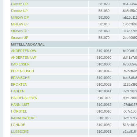
Diemitz OP
581020
d6426c42
Diemitz UP
581030
6b3b55e2
MIROW OP
581000
ab13c115
MIROW UP
581010
19cc3b9a
Strasen OP
581060
117877ec
Strasen UP
581070
2cc40997
MITTELLANDKANAL
ANDERTEN OW
31010061
bc20d819
ANDERTEN UW
31010060
dd41a7d6
BAD ESSEN
31010030
6760b547
BERENBUSCH
31010042
d2c8f60e
BRAMSCHE
31010020
bec8a6a5
BROXTEN
31010032
1125a391
HAHLEN
31010041
ac970eb0
HALDENSLEBEN
3101013
90d92801
HANN. LIST
31010062
27dfd137
HÖRSTEL
31010010
6c7c180f
KANALBRÜCKE
3101018
32b997c2
LOHNDE
31010050
516c4814
LÜBBECKE
31010031
c2aa9164