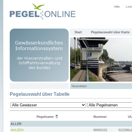
Hilfe
Link
Start
Pegelauswahl über Karte
Newsletter
Pegelauswahl über Tabelle
Pegelname
Nummer
UU
ALLER
AHLDEN
48900102
522286e2