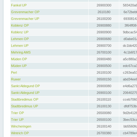
Fankel UP
26900300
583420a8
Grevenmacher OP
2610180
6e72bebf
Grevenmacher UP
26100200
69308142
Koblenz OP
26900880
3f64ff08
Koblenz UP
26900900
9dbcac54
Lehmen OP
26900680
d0abe01a
Lehmen UP
26900700
dc1bb420
Mehring AMS
26700100
4c1b6f17
Müden OP
26900480
a5c880a3
Müden UP
26900500
edc67ca3
Perl
26100100
c263ea53
Ruwer
26500150
abd34ee6
Sankt Aldegund OP
26900080
e4d6a271
Sankt Aldegund UP
26900100
20640279
Stadtbredimus OP
26100110
cceb7060
Stadtbredimus UP
26100130
dfdf753b
Trier OP
26500080
9d2b4126
Trier UP
26500100
3bec53ca
Wincheringen
26100140
bb5560fc
Wintrich OP
26700380
cb4789e4