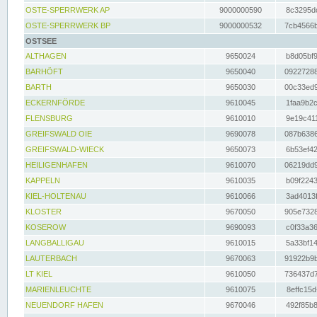
OSTE-SPERRWERK AP
9000000590
8c3295dc
OSTE-SPERRWERK BP
9000000532
7cb4566b
OSTSEE
ALTHAGEN
9650024
b8d05bf9
BARHÖFT
9650040
09227288
BARTH
9650030
00c33ed9
ECKERNFÖRDE
9610045
1faa9b2c
FLENSBURG
9610010
9e19c411
GREIFSWALD OIE
9690078
087b6386
GREIFSWALD-WIECK
9650073
6b53ef42
HEILIGENHAFEN
9610070
06219dd9
KAPPELN
9610035
b09f2243
KIEL-HOLTENAU
9610066
3ad4013f
KLOSTER
9670050
905e7328
KOSEROW
9690093
c0f33a36
LANGBALLIGAU
9610015
5a33bf14
LAUTERBACH
9670063
91922b9b
LT KIEL
9610050
736437d7
MARIENLEUCHTE
9610075
8effc15d
NEUENDORF HAFEN
9670046
492f85b8