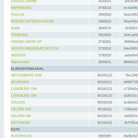
LINGEN-DARME
3500015
200363fc
PAPENBURG
3790010
ec4a598d
POGUM
3950020
5d1e4350
RHEINE UNTERSCHLEUSE
3390020
50a449ba
Rühle
3500070
15456f75
TERBORG
3910020
244cae8b
VERSEN WEHR OP
3730001
86f8dbab
VERSEN WEHRDURCHSTICH
3730010
6de43652
WEENER
3790020
aa6af4e6
Wachendorf
3500031
88698229
ELBESEITENKANAL
ARTLENBURG-ESK
90100122
7fec2f4f
BEVENSEN
90100112
b8997708
LÜNEBURG OW
90100121
c7364d1e
LÜNEBURG UW
90100120
d18033cd
OSLOSS
90100100
6c5b6422
UELZEN OW
90100111
728bd3e3
UELZEN UW
90100110
0d0082cf
WITTINGEN
90100101
9cf795ce
ESTE
BUXTEHUDE
5950080
8a08c920