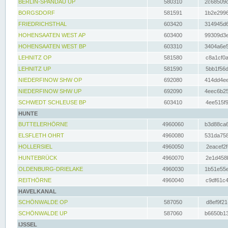
BERLIN-SPANDAU UP
580310
2c68509c
BORGSDORF
581591
1b2e2996
FRIEDRICHSTHAL
603420
314945d6
HOHENSAATEN WEST AP
603400
99309d3e
HOHENSAATEN WEST BP
603310
3404a6e5
LEHNITZ OP
581580
c8a1cf0a
LEHNITZ UP
581590
5bb1f56d
NIEDERFINOW SHW OP
692080
414dd4ee
NIEDERFINOW SHW UP
692090
4eec6b25
SCHWEDT SCHLEUSE BP
603410
4ee515f9
HUNTE
BUTTELERHÖRNE
4960060
b3d88ca6
ELSFLETH OHRT
4960080
531da758
HOLLERSIEL
4960050
2eacef2f
HUNTEBRÜCK
4960070
2e1d458b
OLDENBURG-DRIELAKE
4960030
1b51e55e
REITHÖRNE
4960040
c9df61c4
HAVELKANAL
SCHÖNWALDE OP
587050
d8ef9f21
SCHÖNWALDE UP
587060
b6650b13
IJSSEL