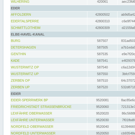
WILHERING
420061
aec23fd6
EDER
AFFOLDERN
42800502
ab9d5a42
EDERTALSPERRE
42800310
c6e9f744
SCHMITTLOTHEIM
42800309
d2155fa6
ELBE-HAVEL-KANAL
BURG
587507
831ad501
DETERSHAGEN
587505
a7b1eda9
GENTHIN
587535
e9e7f20c
KADE
587541
e4f29379
WUSTERWITZ OP
587540
c6a12d34
WUSTERWITZ UP
587550
3bfcf759
ZERBEN OP
587510
64c37072
ZERBEN UP
587520
532d8718
EIDER
EIDER-SPERRWERK BP
9520081
8ac85e6c
FRIEDRICHSTADT STRASSENBRÜCKE
9520060
721313e7
LEXFÄHRE OBERWASSER
9520020
86c5688f
LEXFÄHRE UNTERWASSER
9520030
7f01fbd8
NORDFELD OBERWASSER
9520040
61394669
NORDFELD UNTERWASSER
9520050
cb93548e