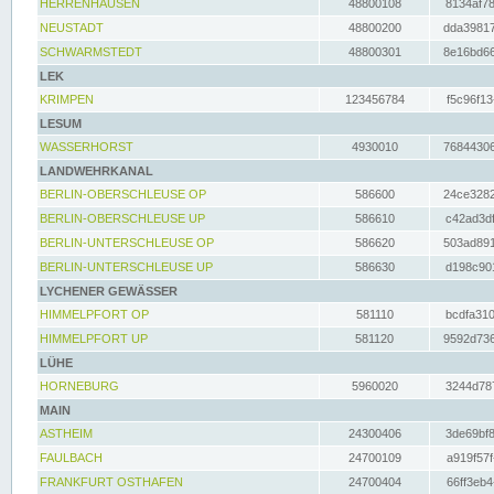
HERRENHAUSEN
48800108
8134af78
NEUSTADT
48800200
dda39817
SCHWARMSTEDT
48800301
8e16bd66
LEK
KRIMPEN
123456784
f5c96f13
LESUM
WASSERHORST
4930010
76844306
LANDWEHRKANAL
BERLIN-OBERSCHLEUSE OP
586600
24ce3282
BERLIN-OBERSCHLEUSE UP
586610
c42ad3df
BERLIN-UNTERSCHLEUSE OP
586620
503ad891
BERLIN-UNTERSCHLEUSE UP
586630
d198c901
LYCHENER GEWÄSSER
HIMMELPFORT OP
581110
bcdfa310
HIMMELPFORT UP
581120
9592d736
LÜHE
HORNEBURG
5960020
3244d787
MAIN
ASTHEIM
24300406
3de69bf8
FAULBACH
24700109
a919f57f
FRANKFURT OSTHAFEN
24700404
66ff3eb4