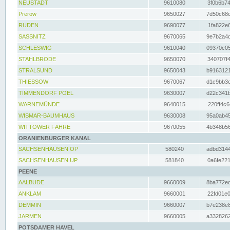
NEUSTADT
9610080
3f0b6b74
Prerow
9650027
7d50c68c
RUDEN
9690077
1fa822e6
SASSNITZ
9670065
9e7b2a4d
SCHLESWIG
9610040
09370c05
STAHLBRODE
9650070
340707f4
STRALSUND
9650043
b9163121
THIESSOW
9670067
d1c9bb3c
TIMMENDORF POEL
9630007
d22c341b
WARNEMÜNDE
9640015
220ff4c6
WISMAR-BAUMHAUS
9630008
95a0ab45
WITTOWER FÄHRE
9670055
4b348b56
ORANIENBURGER KANAL
SACHSENHAUSEN OP
580240
adbd3144
SACHSENHAUSEN UP
581840
0a6fe221
PEENE
AALBUDE
9660009
8ba772ed
ANKLAM
9660001
22fd01e0
DEMMIN
9660007
b7e238e8
JARMEN
9660005
a3328262
POTSDAMER HAVEL