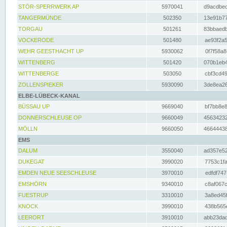
STÖR-SPERRWERK AP
5970041
d9acdbec
TANGERMÜNDE
502350
13e91b77
TORGAU
501261
83bbaedb
VOCKERODE
501480
ae93f2a5
WEHR GEESTHACHT UP
5930062
0f7f58a8
WITTENBERG
501420
070b1eb4
WITTENBERGE
503050
cbf3cd49
ZOLLENSPIEKER
5930090
3de8ea26
ELBE-LÜBECK-KANAL
BÜSSAU UP
9669040
bf7bb8e8
DONNERSCHLEUSE OP
9660049
45634232
MÖLLN
9660050
46644438
EMS
DALUM
3550040
ad357e52
DUKEGAT
3990020
7753c1fa
EMDEN NEUE SEESCHLEUSE
3970010
edfdf747
EMSHÖRN
9340010
c8af067c
FUESTRUP
3310010
3a8ed45f
KNOCK
3990010
438b565e
LEERORT
3910010
abb23dad