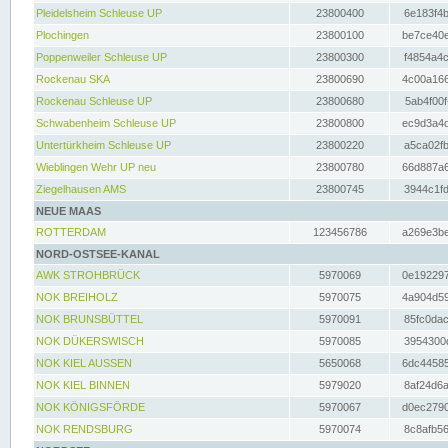
Pleidelsheim Schleuse UP
23800400
6e183f4b
Plochingen
23800100
be7ce40e
Poppenweiler Schleuse UP
23800300
f4854a4c
Rockenau SKA
23800690
4c00a166
Rockenau Schleuse UP
23800680
5ab4f00f
Schwabenheim Schleuse UP
23800800
ec9d3a4d
Untertürkheim Schleuse UP
23800220
a5ca02fb
Wieblingen Wehr UP neu
23800780
66d887a6
Ziegelhausen AMS
23800745
3944c1fd
NEUE MAAS
ROTTERDAM
123456786
a269e3be
NORD-OSTSEE-KANAL
AWK STROHBRÜCK
5970069
0e192297
NOK BREIHOLZ
5970075
4a904d59
NOK BRUNSBÜTTEL
5970091
85fc0dac
NOK DÜKERSWISCH
5970085
3954300d
NOK KIEL AUSSEN
5650068
6dc44585
NOK KIEL BINNEN
5979020
8af24d6a
NOK KÖNIGSFÖRDE
5970067
d0ec2790
NOK RENDSBURG
5970074
8c8afb56