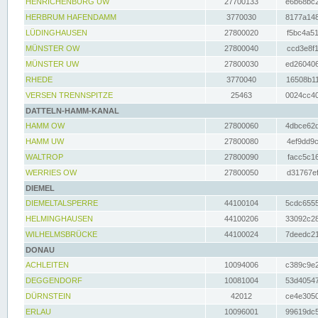
HENRICHENBURG UW
27700133
e6b68bc2
HERBRUM HAFENDAMM
3770030
8177a148
LÜDINGHAUSEN
27800020
f5bc4a51
MÜNSTER OW
27800040
ccd3e8f1
MÜNSTER UW
27800030
ed260406
RHEDE
3770040
16508b11
VERSEN TRENNSPITZE
25463
0024cc40
DATTELN-HAMM-KANAL
HAMM OW
27800060
4dbce62d
HAMM UW
27800080
4ef9dd9c
WALTROP
27800090
facc5c16
WERRIES OW
27800050
d31767ef
DIEMEL
DIEMELTALSPERRE
44100104
5cdc6555
HELMINGHAUSEN
44100206
33092c28
WILHELMSBRÜCKE
44100024
7deedc21
DONAU
ACHLEITEN
10094006
c389c9e2
DEGGENDORF
10081004
53d40547
DÜRNSTEIN
42012
ce4e3050
ERLAU
10096001
99619dc5