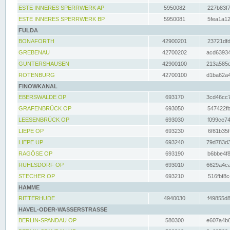
ESTE INNERES SPERRWERK AP
5950082
227b83f7
ESTE INNERES SPERRWERK BP
5950081
5fea1a12
FULDA
BONAFORTH
42900201
23721dfd
GREBENAU
42700202
acd63934
GUNTERSHAUSEN
42900100
213a585d
ROTENBURG
42700100
d1ba62a4
FINOWKANAL
EBERSWALDE OP
693170
3cd46cc7
GRAFENBRÜCK OP
693050
547422fb
LEESENBRÜCK OP
693030
f099ce74
LIEPE OP
693230
6f81b35f
LIEPE UP
693240
79d783d3
RAGÖSE OP
693190
b6bbe4f8
RUHLSDORF OP
693010
6629a4ca
STECHER OP
693210
516fbf8c
HAMME
RITTERHUDE
4940030
f49855d8
HAVEL-ODER-WASSERSTRASSE
BERLIN-SPANDAU OP
580300
e607a4b6