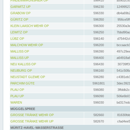
FINDENWIRUNSHIER OP
596410
a5902c55
GARWITZ UP
596230
12499527
GRABOW OP
596330
db4a69b2
GÜRITZ OP
596350
956ce5ff
KLEIN LAASCH WEHR OP
596300
25530a3e
LEWITZ OP
596250
7bbd90ad
LÜBZ OP
596140
d75442cf
MALCHOW WEHR OP
596200
bccaacb3
MALLISS OP
596390
497c29ee
MALLISS UP
596400
a64918a6
NEU KALLISS OP
596430
30739ff3
NEUBURG OP
596160
541c508a
NEUSTADT GLEWE OP
596280
c4381eb3
PARCHIM GÜTE
5961801
3dec3921
PLAU OP
596080
3ffddb2c
PLAU UP
596090
506e6b03
WAREN
596030
bd317edd
MÜGGELSPREE
GROSSE TRÄNKE WEHR OP
582660
81630fdd
GROSSE TRÄNKE WEHR UP
582670
cfad4ee5
MÜRITZ-HAVEL-WASSERSTRASSE