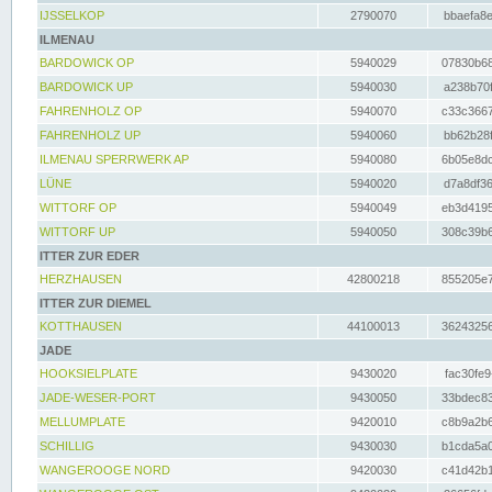
IJSSELKOP
2790070
bbaefa8e
ILMENAU
BARDOWICK OP
5940029
07830b68
BARDOWICK UP
5940030
a238b70f
FAHRENHOLZ OP
5940070
c33c3667
FAHRENHOLZ UP
5940060
bb62b28f
ILMENAU SPERRWERK AP
5940080
6b05e8dc
LÜNE
5940020
d7a8df36
WITTORF OP
5940049
eb3d4195
WITTORF UP
5940050
308c39b6
ITTER ZUR EDER
HERZHAUSEN
42800218
855205e7
ITTER ZUR DIEMEL
KOTTHAUSEN
44100013
36243256
JADE
HOOKSIELPLATE
9430020
fac30fe9
JADE-WESER-PORT
9430050
33bdec83
MELLUMPLATE
9420010
c8b9a2b6
SCHILLIG
9430030
b1cda5a0
WANGEROOGE NORD
9420030
c41d42b1