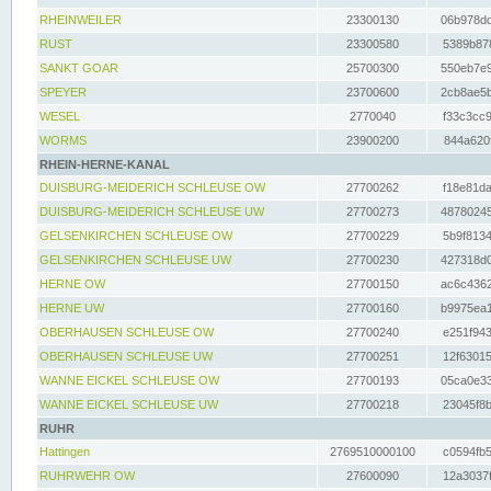
RHEINWEILER
23300130
06b978dd
RUST
23300580
5389b878
SANKT GOAR
25700300
550eb7e9
SPEYER
23700600
2cb8ae5b
WESEL
2770040
f33c3cc9
WORMS
23900200
844a620f
RHEIN-HERNE-KANAL
DUISBURG-MEIDERICH SCHLEUSE OW
27700262
f18e81da
DUISBURG-MEIDERICH SCHLEUSE UW
27700273
48780245
GELSENKIRCHEN SCHLEUSE OW
27700229
5b9f8134
GELSENKIRCHEN SCHLEUSE UW
27700230
427318d0
HERNE OW
27700150
ac6c4362
HERNE UW
27700160
b9975ea1
OBERHAUSEN SCHLEUSE OW
27700240
e251f943
OBERHAUSEN SCHLEUSE UW
27700251
12f63015
WANNE EICKEL SCHLEUSE OW
27700193
05ca0e33
WANNE EICKEL SCHLEUSE UW
27700218
23045f8b
RUHR
Hattingen
2769510000100
c0594fb5
RUHRWEHR OW
27600090
12a3037f