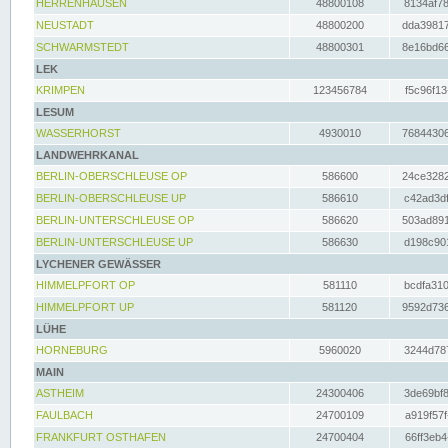
HERRENHAUSEN
48800108
8134af78
NEUSTADT
48800200
dda39817
SCHWARMSTEDT
48800301
8e16bd66
LEK
KRIMPEN
123456784
f5c96f13
LESUM
WASSERHORST
4930010
76844306
LANDWEHRKANAL
BERLIN-OBERSCHLEUSE OP
586600
24ce3282
BERLIN-OBERSCHLEUSE UP
586610
c42ad3df
BERLIN-UNTERSCHLEUSE OP
586620
503ad891
BERLIN-UNTERSCHLEUSE UP
586630
d198c901
LYCHENER GEWÄSSER
HIMMELPFORT OP
581110
bcdfa310
HIMMELPFORT UP
581120
9592d736
LÜHE
HORNEBURG
5960020
3244d787
MAIN
ASTHEIM
24300406
3de69bf8
FAULBACH
24700109
a919f57f
FRANKFURT OSTHAFEN
24700404
66ff3eb4