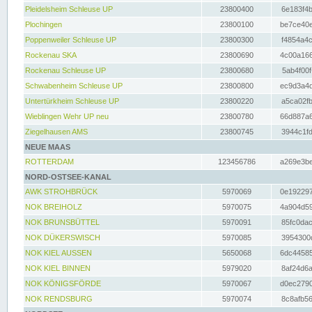
Pleidelsheim Schleuse UP
23800400
6e183f4b
Plochingen
23800100
be7ce40e
Poppenweiler Schleuse UP
23800300
f4854a4c
Rockenau SKA
23800690
4c00a166
Rockenau Schleuse UP
23800680
5ab4f00f
Schwabenheim Schleuse UP
23800800
ec9d3a4d
Untertürkheim Schleuse UP
23800220
a5ca02fb
Wieblingen Wehr UP neu
23800780
66d887a6
Ziegelhausen AMS
23800745
3944c1fd
NEUE MAAS
ROTTERDAM
123456786
a269e3be
NORD-OSTSEE-KANAL
AWK STROHBRÜCK
5970069
0e192297
NOK BREIHOLZ
5970075
4a904d59
NOK BRUNSBÜTTEL
5970091
85fc0dac
NOK DÜKERSWISCH
5970085
3954300d
NOK KIEL AUSSEN
5650068
6dc44585
NOK KIEL BINNEN
5979020
8af24d6a
NOK KÖNIGSFÖRDE
5970067
d0ec2790
NOK RENDSBURG
5970074
8c8afb56