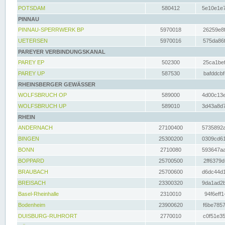
POTSDAM
580412
5e10e1e7
PINNAU
PINNAU-SPERRWERK BP
5970018
26259e8f
UETERSEN
5970016
575da86f
PAREYER VERBINDUNGSKANAL
PAREY EP
502300
25ca1bef
PAREY UP
587530
bafddcbf
RHEINSBERGER GEWÄSSER
WOLFSBRUCH OP
589000
4d00c13e
WOLFSBRUCH UP
589010
3d43a8d7
RHEIN
ANDERNACH
27100400
5735892a
BINGEN
25300200
0309cd61
BONN
2710080
593647aa
BOPPARD
25700500
2ff6379d
BRAUBACH
25700600
d6dc44d1
BREISACH
23300320
9da1ad2b
Basel-Rheinhalle
2310010
94f6eff1
Bodenheim
23900620
f6be7857
DUISBURG-RUHRORT
2770010
c0f51e35