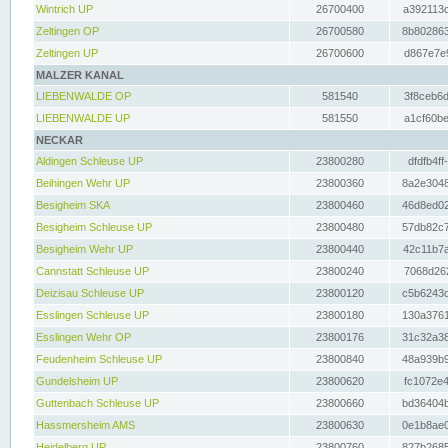
Wintrich UP
26700400
a392113c
Zeltingen OP
26700580
8b802863
Zeltingen UP
26700600
d867e7e9
MALZER KANAL
LIEBENWALDE OP
581540
3f8ceb6d
LIEBENWALDE UP
581550
a1cf60be
NECKAR
Aldingen Schleuse UP
23800280
dfdfb4ff
Beihingen Wehr UP
23800360
8a2e3048
Besigheim SKA
23800460
46d8ed02
Besigheim Schleuse UP
23800480
57db82c7
Besigheim Wehr UP
23800440
42c11b7a
Cannstatt Schleuse UP
23800240
7068d262
Deizisau Schleuse UP
23800120
c5b6243d
Esslingen Schleuse UP
23800180
130a3761
Esslingen Wehr OP
23800176
31c32a38
Feudenheim Schleuse UP
23800840
48a939b9
Gundelsheim UP
23800620
fc1072e4
Guttenbach Schleuse UP
23800660
bd36404b
Hassmersheim AMS
23800630
0e1b8ae0
Heidelberg UP
23800760
827b2685