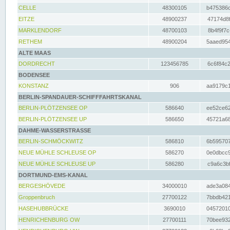
CELLE
48300105
b475386c
EITZE
48900237
47174d8f
MARKLENDORF
48700103
8b4f9f7c
RETHEM
48900204
5aaed954
ALTE MAAS
DORDRECHT
123456785
6c6f84c2
BODENSEE
KONSTANZ
906
aa9179c1
BERLIN-SPANDAUER-SCHIFFFAHRTSKANAL
BERLIN-PLÖTZENSEE OP
586640
ee52ce62
BERLIN-PLÖTZENSEE UP
586650
45721a68
DAHME-WASSERSTRASSE
BERLIN-SCHMÖCKWITZ
586810
6b595707
NEUE MÜHLE SCHLEUSE OP
586270
0e0dbcc9
NEUE MÜHLE SCHLEUSE UP
586280
c9a6c3bf
DORTMUND-EMS-KANAL
BERGESHÖVEDE
34000010
ade3a084
Groppenbruch
27700122
7bbdb421
HASEHUBBRÜCKE
3690010
04572010
HENRICHENBURG OW
27700111
70bee932