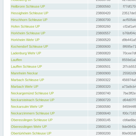
Heilbronn Schleuse UP
23800560
f77df170
Hessigheim Schleuse UP
23800420
23517de9
Hirschhorn Schleuse UP
23800700
acf505dd
Hofen Schleuse UP
23800260
cf2af1a4
Horkheim Schleuse UP
23800557
b76bf04c
Horkheim Wehr UP
23800520
d9b441a5
Kochendorf Schleuse UP
23800600
8f695e71
Ladenburg Wehr UP
23800820
70cee7df
Lauffen
23800500
8559d1a0
Lauffen Schleuse UP
23800501
2f7cb553
Mannheim Neckar
23800900
25582d3f
Marbach Schleuse UP
23800322
456974a8
Marbach Wehr UP
23800320
a73a9cb4
Neckargemünd Schleuse UP
23800740
7be3ff2e
Neckarsteinach Schleuse UP
23800720
d64d07f7
Neckarsulm Wehr UP
23800580
845944f8
Neckarzimmern Schleuse UP
23800640
f00c7183
Oberesslingen Schleuse UP
23800145
cbfae6bc
Oberesslingen Wehr UP
23800140
9de0843a
Obertürkheim Schleuse UP
23800200
80e002d8