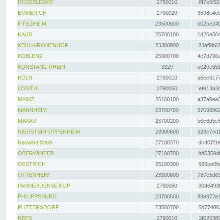
DÜSSELDORF
2750010
8f7e5f92
EMMERICH
2790020
9598e4cb
IFFEZHEIM
23500600
b02be240
KAUB
25700100
1d26e504
KEHL-KRONENHOF
23300900
23af9b02
KOBLENZ
25900700
4c7d796a
KONSTANZ-RHEIN
3329
e020e651
KÖLN
2730010
a6ee8177
LOBITH
2790050
efe13a3d
MAINZ
25100100
a37a9aa3
MANNHEIM
23700700
57090802
MAXAU
23700200
b6c6d5c8
NIERSTEIN-OPPENHEIM
23900600
d28e7ed1
Neuwied Stadt
27100370
dc407f1e
OBERWINTER
27100700
b45359df
OESTRICH
25100300
665be0fe
OTTENHEIM
23300800
787e5d63
PANNERDENSE KOP
2790060
3046493f
PHILIPPSBURG
23700500
88e972e1
PLITTERSDORF
23500700
6b774802
REES
2790010
2f025389