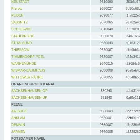
NEUSTADT
9610080
3f0b6b74
Prerow
9650027
7d50c68c
RUDEN
9690077
1fa822e6
SASSNITZ
9670065
9e7b2a4d
SCHLESWIG
9610040
09370c05
STAHLBRODE
9650070
340707f4
STRALSUND
9650043
b9163121
THIESSOW
9670067
d1c9bb3c
TIMMENDORF POEL
9630007
d22c341b
WARNEMÜNDE
9640015
220ff4c6
WISMAR-BAUMHAUS
9630008
95a0ab45
WITTOWER FÄHRE
9670055
4b348b56
ORANIENBURGER KANAL
SACHSENHAUSEN OP
580240
adbd3144
SACHSENHAUSEN UP
581840
0a6fe221
PEENE
AALBUDE
9660009
8ba772ed
ANKLAM
9660001
22fd01e0
DEMMIN
9660007
b7e238e8
JARMEN
9660005
a3328262
POTSDAMER HAVEL