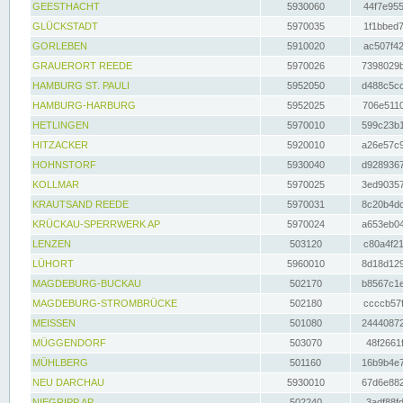
GEESTHACHT
5930060
44f7e955
GLÜCKSTADT
5970035
1f1bbed7
GORLEBEN
5910020
ac507f42
GRAUERORT REEDE
5970026
7398029b
HAMBURG ST. PAULI
5952050
d488c5cc
HAMBURG-HARBURG
5952025
706e5110
HETLINGEN
5970010
599c23b1
HITZACKER
5920010
a26e57c9
HOHNSTORF
5930040
d9289367
KOLLMAR
5970025
3ed90357
KRAUTSAND REEDE
5970031
8c20b4dc
KRÜCKAU-SPERRWERK AP
5970024
a653eb04
LENZEN
503120
c80a4f21
LÜHORT
5960010
8d18d129
MAGDEBURG-BUCKAU
502170
b8567c1e
MAGDEBURG-STROMBRÜCKE
502180
ccccb57f
MEISSEN
501080
24440872
MÜGGENDORF
503070
48f2661f
MÜHLBERG
501160
16b9b4e7
NEU DARCHAU
5930010
67d6e882
NIEGRIPP AP
502240
3adf88fd