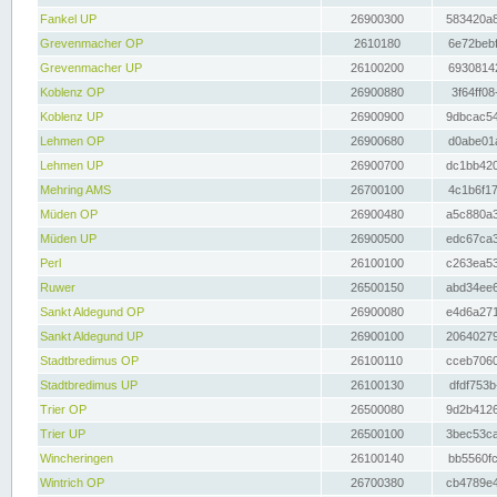
Fankel UP
26900300
583420a8
Grevenmacher OP
2610180
6e72bebf
Grevenmacher UP
26100200
69308142
Koblenz OP
26900880
3f64ff08
Koblenz UP
26900900
9dbcac54
Lehmen OP
26900680
d0abe01a
Lehmen UP
26900700
dc1bb420
Mehring AMS
26700100
4c1b6f17
Müden OP
26900480
a5c880a3
Müden UP
26900500
edc67ca3
Perl
26100100
c263ea53
Ruwer
26500150
abd34ee6
Sankt Aldegund OP
26900080
e4d6a271
Sankt Aldegund UP
26900100
20640279
Stadtbredimus OP
26100110
cceb7060
Stadtbredimus UP
26100130
dfdf753b
Trier OP
26500080
9d2b4126
Trier UP
26500100
3bec53ca
Wincheringen
26100140
bb5560fc
Wintrich OP
26700380
cb4789e4