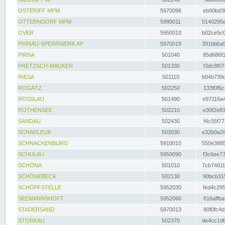
OSTERIFF MPM
5970096
eb90bd3f
OTTERNDORF MPM
5990011
5140295e
OVER
5950010
b02ce5c0
PINNAU-SPERRWERK AP
5970019
391bbba5
PIRNA
501040
85d686f1
PRETZSCH-MAUKEN
501330
f3dc8f07
RIESA
501110
b04b739d
ROGÄTZ
502250
133f0f6c
ROSSLAU
501490
e97116a4
ROTHENSEE
502210
e30f2e83
SANDAU
502430
f4c55f77
SCHARLEUK
503030
e32b0a28
SCHNACKENBURG
5910010
550e3885
SCHULAU
5950090
f3c6ee73
SCHÖNA
501010
7cb7461b
SCHÖNEBECK
502130
90bcb315
SCHÖPFSTELLE
5952030
fed4c295
SEEMANNSHÖFT
5952060
816affba
STADERSAND
5970013
80f0fc4d
STORKAU
502370
de4cc1db