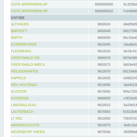
OSTE-SPERRWERK AP
9000000590
8c3295dc
OSTE-SPERRWERK BP
9000000532
7cb4566b
OSTSEE
ALTHAGEN
9650024
b8d05bf9
BARHÖFT
9650040
09227288
BARTH
9650030
00c33ed9
ECKERNFÖRDE
9610045
1faa9b2c
FLENSBURG
9610010
9e19c411
GREIFSWALD OIE
9690078
087b6386
GREIFSWALD-WIECK
9650073
6b53ef42
HEILIGENHAFEN
9610070
06219dd9
KAPPELN
9610035
b09f2243
KIEL-HOLTENAU
9610066
3ad4013f
KLOSTER
9670050
905e7328
KOSEROW
9690093
c0f33a36
LANGBALLIGAU
9610015
5a33bf14
LAUTERBACH
9670063
91922b9b
LT KIEL
9610050
736437d7
MARIENLEUCHTE
9610075
8effc15d
NEUENDORF HAFEN
9670046
492f85b8