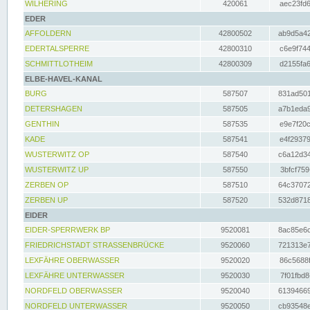
WILHERING
420061
aec23fd6
EDER
AFFOLDERN
42800502
ab9d5a42
EDERTALSPERRE
42800310
c6e9f744
SCHMITTLOTHEIM
42800309
d2155fa6
ELBE-HAVEL-KANAL
BURG
587507
831ad501
DETERSHAGEN
587505
a7b1eda9
GENTHIN
587535
e9e7f20c
KADE
587541
e4f29379
WUSTERWITZ OP
587540
c6a12d34
WUSTERWITZ UP
587550
3bfcf759
ZERBEN OP
587510
64c37072
ZERBEN UP
587520
532d8718
EIDER
EIDER-SPERRWERK BP
9520081
8ac85e6c
FRIEDRICHSTADT STRASSENBRÜCKE
9520060
721313e7
LEXFÄHRE OBERWASSER
9520020
86c5688f
LEXFÄHRE UNTERWASSER
9520030
7f01fbd8
NORDFELD OBERWASSER
9520040
61394669
NORDFELD UNTERWASSER
9520050
cb93548e