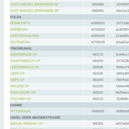
ESTE INNERES SPERRWERK AP
5950082
227b83f7
ESTE INNERES SPERRWERK BP
5950081
5fea1a12
FULDA
BONAFORTH
42900201
23721dfd
GREBENAU
42700202
acd63934
GUNTERSHAUSEN
42900100
213a585d
ROTENBURG
42700100
d1ba62a4
FINOWKANAL
EBERSWALDE OP
693170
3cd46cc7
GRAFENBRÜCK OP
693050
547422fb
LEESENBRÜCK OP
693030
f099ce74
LIEPE OP
693230
6f81b35f
LIEPE UP
693240
79d783d3
RAGÖSE OP
693190
b6bbe4f8
RUHLSDORF OP
693010
6629a4ca
STECHER OP
693210
516fbf8c
HAMME
RITTERHUDE
4940030
f49855d8
HAVEL-ODER-WASSERSTRASSE
BERLIN-SPANDAU OP
580300
e607a4b6