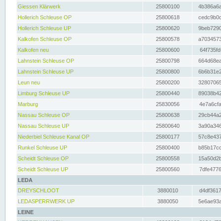
Giessen Klärwerk
25800100
4b386a6a
Hollerich Schleuse OP
25800618
cedc9b0c
Hollerich Schleuse UP
25800620
9beb7290
Kalkofen Schleuse OP
25800578
a7034573
Kalkofen neu
25800600
64f735fd
Lahnstein Schleuse OP
25800798
664d68ea
Lahnstein Schleuse UP
25800800
6b6b31e2
Leun neu
25800200
32807065
Limburg Schleuse UP
25800440
89038b42
Marburg
25830056
4e7a6cfa
Nassau Schleuse OP
25800638
29cb44a2
Nassau Schleuse UP
25800640
3a90a346
Niederbiel Schleuse Kanal OP
25800177
57c8e437
Runkel Schleuse UP
25800400
b85b17cc
Scheidt Schleuse OP
25800558
15a50d2b
Scheidt Schleuse UP
25800560
7dfe4776
LEDA
DREYSCHLOOT
3880010
d4df3617
LEDASPERRWERK UP
3880050
5e6ae93a
LEINE