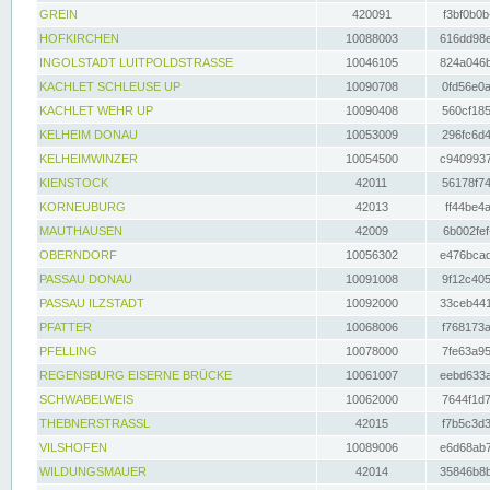
GREIN
420091
f3bf0b0b
HOFKIRCHEN
10088003
616dd98e
INGOLSTADT LUITPOLDSTRASSE
10046105
824a046b
KACHLET SCHLEUSE UP
10090708
0fd56e0a
KACHLET WEHR UP
10090408
560cf185
KELHEIM DONAU
10053009
296fc6d4
KELHEIMWINZER
10054500
c9409937
KIENSTOCK
42011
56178f74
KORNEUBURG
42013
ff44be4a
MAUTHAUSEN
42009
6b002fef
OBERNDORF
10056302
e476bcad
PASSAU DONAU
10091008
9f12c405
PASSAU ILZSTADT
10092000
33ceb441
PFATTER
10068006
f768173a
PFELLING
10078000
7fe63a95
REGENSBURG EISERNE BRÜCKE
10061007
eebd633a
SCHWABELWEIS
10062000
7644f1d7
THEBNERSTRASSL
42015
f7b5c3d3
VILSHOFEN
10089006
e6d68ab7
WILDUNGSMAUER
42014
35846b8b