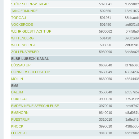
STÖR-SPERRWERK AP
5970041
d9acdbec
TANGERMÜNDE
502350
13e91b77
TORGAU
501261
83bbaedb
VOCKERODE
501480
ae93f2a5
WEHR GEESTHACHT UP
5930062
0f7f58a8
WITTENBERG
501420
070b1eb4
WITTENBERGE
503050
cbf3cd49
ZOLLENSPIEKER
5930090
3de8ea26
ELBE-LÜBECK-KANAL
BÜSSAU UP
9669040
bf7bb8e8
DONNERSCHLEUSE OP
9660049
45634232
MÖLLN
9660050
46644438
EMS
DALUM
3550040
ad357e52
DUKEGAT
3990020
7753c1fa
EMDEN NEUE SEESCHLEUSE
3970010
edfdf747
EMSHÖRN
9340010
c8af067c
FUESTRUP
3310010
3a8ed45f
KNOCK
3990010
438b565e
LEERORT
3910010
abb23dad