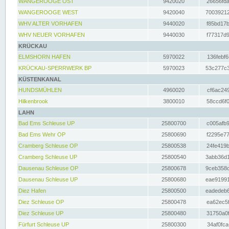
WANGEROOGE OST
9420020
26656fda
WANGEROOGE WEST
9420040
70039212
WHV ALTER VORHAFEN
9440020
f85bd17b
WHV NEUER VORHAFEN
9440030
f77317d9
KRÜCKAU
ELMSHORN HAFEN
5970022
136febf6
KRÜCKAU-SPERRWERK BP
5970023
53c277c3
KÜSTENKANAL
HUNDSMÜHLEN
4960020
cf6ac249
Hilkenbrook
3800010
58ccd6f0
LAHN
Bad Ems Schleuse UP
25800700
c005afb9
Bad Ems Wehr OP
25800690
f2295e77
Cramberg Schleuse OP
25800538
24fe419b
Cramberg Schleuse UP
25800540
3abb36d1
Dausenau Schleuse OP
25800678
9ceb358c
Dausenau Schleuse UP
25800680
eae91991
Diez Hafen
25800500
eadedeb6
Diez Schleuse OP
25800478
ea62ec5f
Diez Schleuse UP
25800480
31750a0f
Fürfurt Schleuse UP
25800300
34af0fca