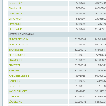
Diemitz OP
581020
d6426c42
Diemitz UP
581030
6b3b55e2
MIROW OP
581000
ab13c115
MIROW UP
581010
19cc3b9a
Strasen OP
581060
117877ec
Strasen UP
581070
2cc40997
MITTELLANDKANAL
ANDERTEN OW
31010061
bc20d819
ANDERTEN UW
31010060
dd41a7d6
BAD ESSEN
31010030
6760b547
BERENBUSCH
31010042
d2c8f60e
BRAMSCHE
31010020
bec8a6a5
BROXTEN
31010032
1125a391
HAHLEN
31010041
ac970eb0
HALDENSLEBEN
3101013
90d92801
HANN. LIST
31010062
27dfd137
HÖRSTEL
31010010
6c7c180f
KANALBRÜCKE
3101018
32b997c2
LOHNDE
31010050
516c4814
LÜBBECKE
31010031
c2aa9164