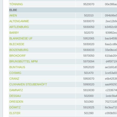
TÖNNING
9520070
00e386ac
ELBE
AKEN
502010
094b96e5
ALTENGAMME
5930070
2ee12b9a
ARTLENBURG
5930050
b3492c68
BARBY
502070
939f82ec
BLANKENESE UF
5952065
bacb459b
BLECKEDE
5930020
6aa1cd8e
BOIZENBURG
5930033
33e0bce0
BROKDORF
5970050
610ab204
BRUNSBÜTTEL MPM
5970094
d4f5f719
BUNTHAUS
5952020
ae1b91d0
COSWIG
501470
1ce53a59
CRANZ
5950070
e6b42536
CUXHAVEN STEUBENHÖFT
5990020
aad49293
DAMNATZ
5910030
c233674f
DESSAU
502000
1edc5fa4
DRESDEN
501060
70272185
DÖMITZ
5910025
6e3ea719
ELSTER
501390
c093b557