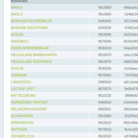
NORDSEE
BAKE A
9510063
e8daa3e2
BAKE Z
9510066
104fdc24
BORKUM FISCHERBALJE
9340020
8727ebfd
BORKUM SÜDSTRAND
9340030
478f21e9
BÜSUM
9510095
5287a3e1
DAGEBÜLL
9570040
6233e901
EIDER-SPERRWERK AP
9530010
04acd7e5
HELGOLAND BINNENHAFEN
9510070
c0ec139b
HELGOLAND SÜDHAFEN
9510075
0d8233b8
HUSUM
9530020
e114aeec
HÖRNUM
9570050
733755fd
LANGEOOG
9390010
a0c1dcb6
LIST AUF SYLT
9570070
5e92d73f
MITTELGRUND
9510132
3ff99b92
NORDERNEY RIFFGAT
9360010
c0244c0e
PELLWORM ANLEGER
9550021
2852b9ab
SCHARHÖRN
9510060
f0197bcf
SPIEKEROOG
9410010
662c4b5e
WITTDÜN
9570010
9c4c11f2
ZEHNERLOCH
9510010
e574d0af