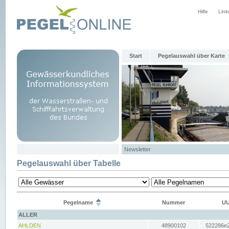
Hilfe
Link
Start
Pegelauswahl über Karte
Newsletter
Pegelauswahl über Tabelle
Pegelname
Nummer
UU
ALLER
AHLDEN
48900102
522286e2