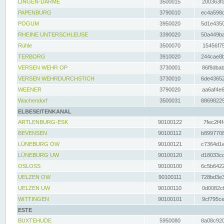
LINGEN-DARME
3500015
200363fc
PAPENBURG
3790010
ec4a598d
POGUM
3950020
5d1e4350
RHEINE UNTERSCHLEUSE
3390020
50a449ba
Rühle
3500070
15456f75
TERBORG
3910020
244cae8b
VERSEN WEHR OP
3730001
86f8dbab
VERSEN WEHRDURCHSTICH
3730010
6de43652
WEENER
3790020
aa6af4e6
Wachendorf
3500031
88698229
ELBESEITENKANAL
ARTLENBURG-ESK
90100122
7fec2f4f
BEVENSEN
90100112
b8997708
LÜNEBURG OW
90100121
c7364d1e
LÜNEBURG UW
90100120
d18033cd
OSLOSS
90100100
6c5b6422
UELZEN OW
90100111
728bd3e3
UELZEN UW
90100110
0d0082cf
WITTINGEN
90100101
9cf795ce
ESTE
BUXTEHUDE
5950080
8a08c920