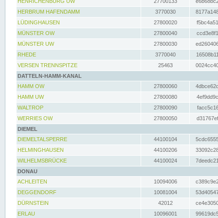
HENRICHENBURG UW
27700133
e6b68bc2
HERBRUM HAFENDAMM
3770030
8177a148
LÜDINGHAUSEN
27800020
f5bc4a51
MÜNSTER OW
27800040
ccd3e8f1
MÜNSTER UW
27800030
ed260406
RHEDE
3770040
16508b11
VERSEN TRENNSPITZE
25463
0024cc40
DATTELN-HAMM-KANAL
HAMM OW
27800060
4dbce62d
HAMM UW
27800080
4ef9dd9c
WALTROP
27800090
facc5c16
WERRIES OW
27800050
d31767ef
DIEMEL
DIEMELTALSPERRE
44100104
5cdc6555
HELMINGHAUSEN
44100206
33092c28
WILHELMSBRÜCKE
44100024
7deedc21
DONAU
ACHLEITEN
10094006
c389c9e2
DEGGENDORF
10081004
53d40547
DÜRNSTEIN
42012
ce4e3050
ERLAU
10096001
99619dc5