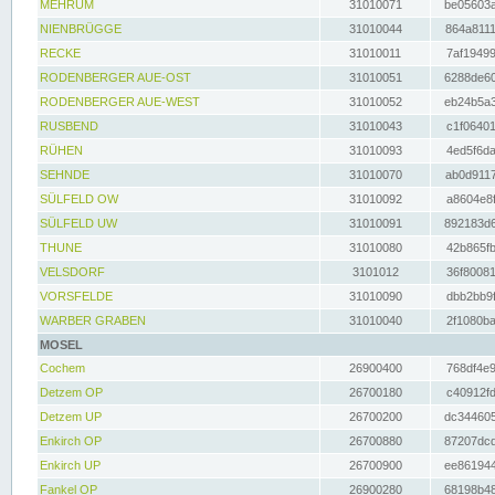
MEHRUM
31010071
be05603a
NIENBRÜGGE
31010044
864a8111
RECKE
31010011
7af19499
RODENBERGER AUE-OST
31010051
6288de60
RODENBERGER AUE-WEST
31010052
eb24b5a3
RUSBEND
31010043
c1f06401
RÜHEN
31010093
4ed5f6da
SEHNDE
31010070
ab0d9117
SÜLFELD OW
31010092
a8604e8f
SÜLFELD UW
31010091
892183d6
THUNE
31010080
42b865fb
VELSDORF
3101012
36f80081
VORSFELDE
31010090
dbb2bb9f
WARBER GRABEN
31010040
2f1080ba
MOSEL
Cochem
26900400
768df4e9
Detzem OP
26700180
c40912fd
Detzem UP
26700200
dc344605
Enkirch OP
26700880
87207dcd
Enkirch UP
26700900
ee861944
Fankel OP
26900280
68198b48