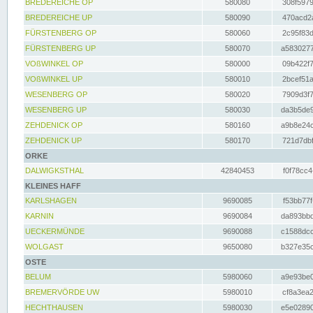
BREDEREICHE OP
580080
308f5979
BREDEREICHE UP
580090
470acd2a
FÜRSTENBERG OP
580060
2c95f83d
FÜRSTENBERG UP
580070
a5830277
VOßWINKEL OP
580000
09b422f7
VOßWINKEL UP
580010
2bcef51a
WESENBERG OP
580020
7909d3f7
WESENBERG UP
580030
da3b5de9
ZEHDENICK OP
580160
a9b8e24c
ZEHDENICK UP
580170
721d7dbf
ORKE
DALWIGKSTHAL
42840453
f0f78cc4
KLEINES HAFF
KARLSHAGEN
9690085
f53bb77f
KARNIN
9690084
da893bbd
UECKERMÜNDE
9690088
c1588dcc
WOLGAST
9650080
b327e35c
OSTE
BELUM
5980060
a9e93be0
BREMERVÖRDE UW
5980010
cf8a3ea2
HECHTHAUSEN
5980030
e5e02890