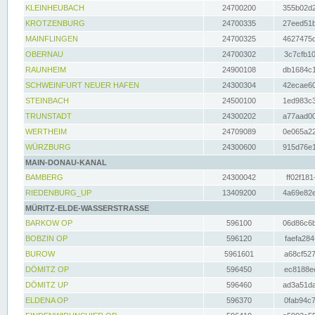
KLEINHEUBACH
24700200
355b02d2
KROTZENBURG
24700335
27eed51b
MAINFLINGEN
24700325
4627475d
OBERNAU
24700302
3c7cfb10
RAUNHEIM
24900108
db1684c1
SCHWEINFURT NEUER HAFEN
24300304
42ecae60
STEINBACH
24500100
1ed983c3
TRUNSTADT
24300202
a77aad00
WERTHEIM
24709089
0e065a22
WÜRZBURG
24300600
915d76e1
MAIN-DONAU-KANAL
BAMBERG
24300042
ff02f181
RIEDENBURG_UP
13409200
4a69e82e
MÜRITZ-ELDE-WASSERSTRASSE
BARKOW OP
596100
06d86c6b
BOBZIN OP
596120
faefa284
BUROW
5961601
a68cf527
DÖMITZ OP
596450
ec8188ee
DÖMITZ UP
596460
ad3a51da
ELDENA OP
596370
0fab94c7