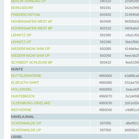
BERLIN-SPANDAU UP
580310
2c68509c
BORGSDORF
581591
1b2e2996
FRIEDRICHSTHAL
603420
314945d6
HOHENSAATEN WEST AP
603400
99309d3e
HOHENSAATEN WEST BP
603310
3404a6e5
LEHNITZ OP
581580
c8a1cf0a
LEHNITZ UP
581590
5bb1f56d
NIEDERFINOW SHW OP
692080
414dd4ee
NIEDERFINOW SHW UP
692090
4eec6b25
SCHWEDT SCHLEUSE BP
603410
4ee515f9
HUNTE
BUTTELERHÖRNE
4960060
b3d88ca6
ELSFLETH OHRT
4960080
531da758
HOLLERSIEL
4960050
2eacef2f
HUNTEBRÜCK
4960070
2e1d458b
OLDENBURG-DRIELAKE
4960030
1b51e55e
REITHÖRNE
4960040
c9df61c4
HAVELKANAL
SCHÖNWALDE OP
587050
d8ef9f21
SCHÖNWALDE UP
587060
b6650b13
IJSSEL