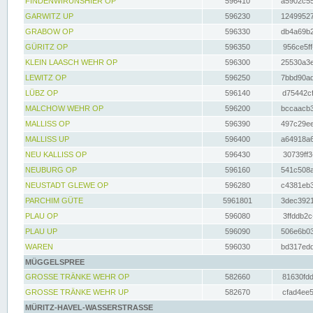
FINDENWIRUNSHIER OP
596410
a5902c55
GARWITZ UP
596230
12499527
GRABOW OP
596330
db4a69b2
GÜRITZ OP
596350
956ce5ff
KLEIN LAASCH WEHR OP
596300
25530a3e
LEWITZ OP
596250
7bbd90ad
LÜBZ OP
596140
d75442cf
MALCHOW WEHR OP
596200
bccaacb3
MALLISS OP
596390
497c29ee
MALLISS UP
596400
a64918a6
NEU KALLISS OP
596430
30739ff3
NEUBURG OP
596160
541c508a
NEUSTADT GLEWE OP
596280
c4381eb3
PARCHIM GÜTE
5961801
3dec3921
PLAU OP
596080
3ffddb2c
PLAU UP
596090
506e6b03
WAREN
596030
bd317edd
MÜGGELSPREE
GROSSE TRÄNKE WEHR OP
582660
81630fdd
GROSSE TRÄNKE WEHR UP
582670
cfad4ee5
MÜRITZ-HAVEL-WASSERSTRASSE