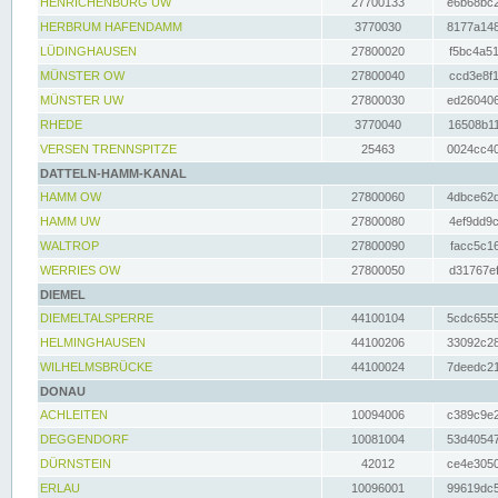
HENRICHENBURG UW
27700133
e6b68bc2
HERBRUM HAFENDAMM
3770030
8177a148
LÜDINGHAUSEN
27800020
f5bc4a51
MÜNSTER OW
27800040
ccd3e8f1
MÜNSTER UW
27800030
ed260406
RHEDE
3770040
16508b11
VERSEN TRENNSPITZE
25463
0024cc40
DATTELN-HAMM-KANAL
HAMM OW
27800060
4dbce62d
HAMM UW
27800080
4ef9dd9c
WALTROP
27800090
facc5c16
WERRIES OW
27800050
d31767ef
DIEMEL
DIEMELTALSPERRE
44100104
5cdc6555
HELMINGHAUSEN
44100206
33092c28
WILHELMSBRÜCKE
44100024
7deedc21
DONAU
ACHLEITEN
10094006
c389c9e2
DEGGENDORF
10081004
53d40547
DÜRNSTEIN
42012
ce4e3050
ERLAU
10096001
99619dc5