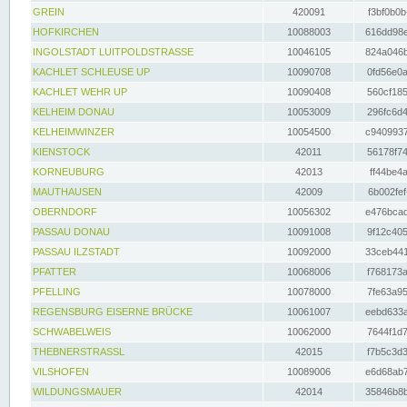
GREIN
420091
f3bf0b0b
HOFKIRCHEN
10088003
616dd98e
INGOLSTADT LUITPOLDSTRASSE
10046105
824a046b
KACHLET SCHLEUSE UP
10090708
0fd56e0a
KACHLET WEHR UP
10090408
560cf185
KELHEIM DONAU
10053009
296fc6d4
KELHEIMWINZER
10054500
c9409937
KIENSTOCK
42011
56178f74
KORNEUBURG
42013
ff44be4a
MAUTHAUSEN
42009
6b002fef
OBERNDORF
10056302
e476bcad
PASSAU DONAU
10091008
9f12c405
PASSAU ILZSTADT
10092000
33ceb441
PFATTER
10068006
f768173a
PFELLING
10078000
7fe63a95
REGENSBURG EISERNE BRÜCKE
10061007
eebd633a
SCHWABELWEIS
10062000
7644f1d7
THEBNERSTRASSL
42015
f7b5c3d3
VILSHOFEN
10089006
e6d68ab7
WILDUNGSMAUER
42014
35846b8b