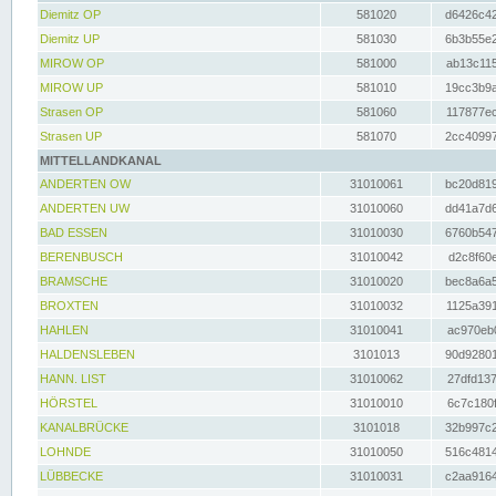
Diemitz OP
581020
d6426c42
Diemitz UP
581030
6b3b55e2
MIROW OP
581000
ab13c115
MIROW UP
581010
19cc3b9a
Strasen OP
581060
117877ec
Strasen UP
581070
2cc40997
MITTELLANDKANAL
ANDERTEN OW
31010061
bc20d819
ANDERTEN UW
31010060
dd41a7d6
BAD ESSEN
31010030
6760b547
BERENBUSCH
31010042
d2c8f60e
BRAMSCHE
31010020
bec8a6a5
BROXTEN
31010032
1125a391
HAHLEN
31010041
ac970eb0
HALDENSLEBEN
3101013
90d92801
HANN. LIST
31010062
27dfd137
HÖRSTEL
31010010
6c7c180f
KANALBRÜCKE
3101018
32b997c2
LOHNDE
31010050
516c4814
LÜBBECKE
31010031
c2aa9164