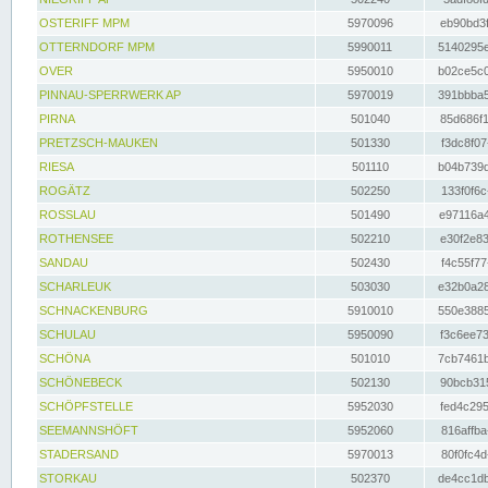
OSTERIFF MPM
5970096
eb90bd3f
OTTERNDORF MPM
5990011
5140295e
OVER
5950010
b02ce5c0
PINNAU-SPERRWERK AP
5970019
391bbba5
PIRNA
501040
85d686f1
PRETZSCH-MAUKEN
501330
f3dc8f07
RIESA
501110
b04b739d
ROGÄTZ
502250
133f0f6c
ROSSLAU
501490
e97116a4
ROTHENSEE
502210
e30f2e83
SANDAU
502430
f4c55f77
SCHARLEUK
503030
e32b0a28
SCHNACKENBURG
5910010
550e3885
SCHULAU
5950090
f3c6ee73
SCHÖNA
501010
7cb7461b
SCHÖNEBECK
502130
90bcb315
SCHÖPFSTELLE
5952030
fed4c295
SEEMANNSHÖFT
5952060
816affba
STADERSAND
5970013
80f0fc4d
STORKAU
502370
de4cc1db