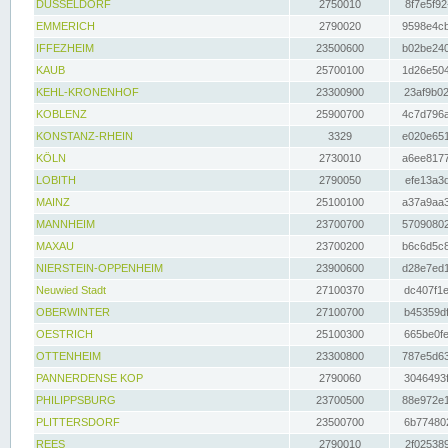
DÜSSELDORF
2750010
8f7e5f92
EMMERICH
2790020
9598e4cb
IFFEZHEIM
23500600
b02be240
KAUB
25700100
1d26e504
KEHL-KRONENHOF
23300900
23af9b02
KOBLENZ
25900700
4c7d796a
KONSTANZ-RHEIN
3329
e020e651
KÖLN
2730010
a6ee8177
LOBITH
2790050
efe13a3d
MAINZ
25100100
a37a9aa3
MANNHEIM
23700700
57090802
MAXAU
23700200
b6c6d5c8
NIERSTEIN-OPPENHEIM
23900600
d28e7ed1
Neuwied Stadt
27100370
dc407f1e
OBERWINTER
27100700
b45359df
OESTRICH
25100300
665be0fe
OTTENHEIM
23300800
787e5d63
PANNERDENSE KOP
2790060
3046493f
PHILIPPSBURG
23700500
88e972e1
PLITTERSDORF
23500700
6b774802
REES
2790010
2f025389