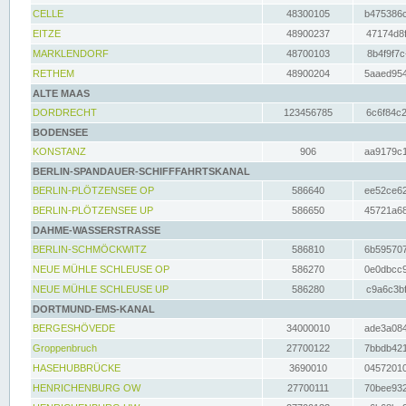
CELLE
48300105
b475386c
EITZE
48900237
47174d8f
MARKLENDORF
48700103
8b4f9f7c
RETHEM
48900204
5aaed954
ALTE MAAS
DORDRECHT
123456785
6c6f84c2
BODENSEE
KONSTANZ
906
aa9179c1
BERLIN-SPANDAUER-SCHIFFFAHRTSKANAL
BERLIN-PLÖTZENSEE OP
586640
ee52ce62
BERLIN-PLÖTZENSEE UP
586650
45721a68
DAHME-WASSERSTRASSE
BERLIN-SCHMÖCKWITZ
586810
6b595707
NEUE MÜHLE SCHLEUSE OP
586270
0e0dbcc9
NEUE MÜHLE SCHLEUSE UP
586280
c9a6c3bf
DORTMUND-EMS-KANAL
BERGESHÖVEDE
34000010
ade3a084
Groppenbruch
27700122
7bbdb421
HASEHUBBRÜCKE
3690010
04572010
HENRICHENBURG OW
27700111
70bee932