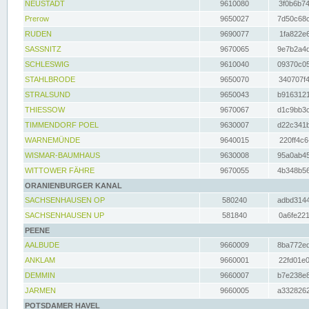
NEUSTADT
9610080
3f0b6b74
Prerow
9650027
7d50c68c
RUDEN
9690077
1fa822e6
SASSNITZ
9670065
9e7b2a4d
SCHLESWIG
9610040
09370c05
STAHLBRODE
9650070
340707f4
STRALSUND
9650043
b9163121
THIESSOW
9670067
d1c9bb3c
TIMMENDORF POEL
9630007
d22c341b
WARNEMÜNDE
9640015
220ff4c6
WISMAR-BAUMHAUS
9630008
95a0ab45
WITTOWER FÄHRE
9670055
4b348b56
ORANIENBURGER KANAL
SACHSENHAUSEN OP
580240
adbd3144
SACHSENHAUSEN UP
581840
0a6fe221
PEENE
AALBUDE
9660009
8ba772ed
ANKLAM
9660001
22fd01e0
DEMMIN
9660007
b7e238e8
JARMEN
9660005
a3328262
POTSDAMER HAVEL