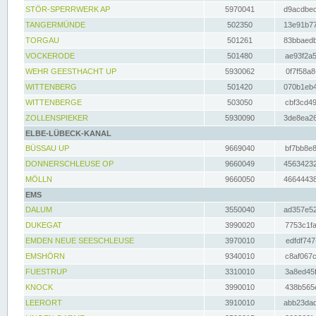
STÖR-SPERRWERK AP
5970041
d9acdbec
TANGERMÜNDE
502350
13e91b77
TORGAU
501261
83bbaedb
VOCKERODE
501480
ae93f2a5
WEHR GEESTHACHT UP
5930062
0f7f58a8
WITTENBERG
501420
070b1eb4
WITTENBERGE
503050
cbf3cd49
ZOLLENSPIEKER
5930090
3de8ea26
ELBE-LÜBECK-KANAL
BÜSSAU UP
9669040
bf7bb8e8
DONNERSCHLEUSE OP
9660049
45634232
MÖLLN
9660050
46644438
EMS
DALUM
3550040
ad357e52
DUKEGAT
3990020
7753c1fa
EMDEN NEUE SEESCHLEUSE
3970010
edfdf747
EMSHÖRN
9340010
c8af067c
FUESTRUP
3310010
3a8ed45f
KNOCK
3990010
438b565e
LEERORT
3910010
abb23dad