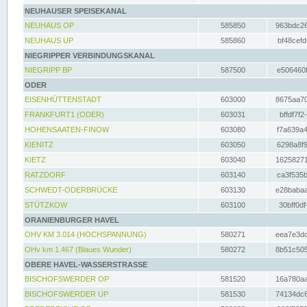
NEUHAUSER SPEISEKANAL
NEUHAUS OP
585850
963bdc26
NEUHAUS UP
585860
bf48cefd
NIEGRIPPER VERBINDUNGSKANAL
NIEGRIPP BP
587500
e506460f
ODER
EISENHÜTTENSTADT
603000
8675aa70
FRANKFURT1 (ODER)
603031
bffdf7f2
HOHENSAATEN-FINOW
603080
f7a639a4
KIENITZ
603050
6298a8f9
KIETZ
603040
16258271
RATZDORF
603140
ca3f535b
SCHWEDT-ODERBRÜCKE
603130
e28babaa
STÜTZKOW
603100
30bff0df
ORANIENBURGER HAVEL
OHV KM 3.014 (HOCHSPANNUNG)
580271
eea7e3dc
OHv km 1.467 (Blaues Wunder)
580272
8b51c505
OBERE HAVEL-WASSERSTRASSE
BISCHOFSWERDER OP
581520
16a780aa
BISCHOFSWERDER UP
581530
74134dc6