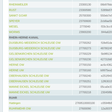
RHEINWEILER
23300130
06b978dd
RUST
23300580
5389b878
SANKT GOAR
25700300
550eb7e9
SPEYER
23700600
2cb8ae5b
WESEL
2770040
f33c3cc9
WORMS
23900200
844a620f
RHEIN-HERNE-KANAL
DUISBURG-MEIDERICH SCHLEUSE OW
27700262
f18e81da
DUISBURG-MEIDERICH SCHLEUSE UW
27700273
48780245
GELSENKIRCHEN SCHLEUSE OW
27700229
5b9f8134
GELSENKIRCHEN SCHLEUSE UW
27700230
427318d0
HERNE OW
27700150
ac6c4362
HERNE UW
27700160
b9975ea1
OBERHAUSEN SCHLEUSE OW
27700240
e251f943
OBERHAUSEN SCHLEUSE UW
27700251
12f63015
WANNE EICKEL SCHLEUSE OW
27700193
05ca0e33
WANNE EICKEL SCHLEUSE UW
27700218
23045f8b
RUHR
Hattingen
2769510000100
c0594fb5
RUHRWEHR OW
27600090
12a3037f