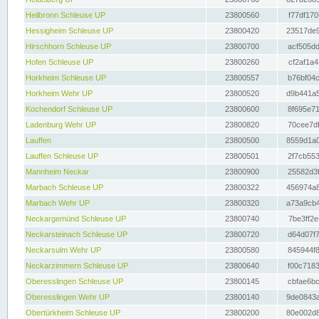
Heilbronn Schleuse UP
23800560
f77df170
Hessigheim Schleuse UP
23800420
23517de9
Hirschhorn Schleuse UP
23800700
acf505dd
Hofen Schleuse UP
23800260
cf2af1a4
Horkheim Schleuse UP
23800557
b76bf04c
Horkheim Wehr UP
23800520
d9b441a5
Kochendorf Schleuse UP
23800600
8f695e71
Ladenburg Wehr UP
23800820
70cee7df
Lauffen
23800500
8559d1a0
Lauffen Schleuse UP
23800501
2f7cb553
Mannheim Neckar
23800900
25582d3f
Marbach Schleuse UP
23800322
456974a8
Marbach Wehr UP
23800320
a73a9cb4
Neckargemünd Schleuse UP
23800740
7be3ff2e
Neckarsteinach Schleuse UP
23800720
d64d07f7
Neckarsulm Wehr UP
23800580
845944f8
Neckarzimmern Schleuse UP
23800640
f00c7183
Oberesslingen Schleuse UP
23800145
cbfae6bc
Oberesslingen Wehr UP
23800140
9de0843a
Obertürkheim Schleuse UP
23800200
80e002d8