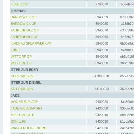
IJSSELKOP
2790070
bbaefa8e
ILMENAU
BARDOWICK OP
5940029
07830b68
BARDOWICK UP
5940030
a238b70f
FAHRENHOLZ OP
5940070
c33c3667
FAHRENHOLZ UP
5940060
bb62b28f
ILMENAU SPERRWERK AP
5940080
6b05e8dc
LÜNE
5940020
d7a8df36
WITTORF OP
5940049
eb3d4195
WITTORF UP
5940050
308c39b6
ITTER ZUR EDER
HERZHAUSEN
42800218
855205e7
ITTER ZUR DIEMEL
KOTTHAUSEN
44100013
36243256
JADE
HOOKSIELPLATE
9430020
fac30fe9
JADE-WESER-PORT
9430050
33bdec83
MELLUMPLATE
9420010
c8b9a2b6
SCHILLIG
9430030
b1cda5a0
WANGEROOGE NORD
9420030
c41d42b1