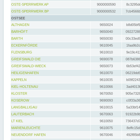
OSTE-SPERRWERK AP
9000000590
8c3295dc
OSTE-SPERRWERK BP
9000000532
7cb4566b
OSTSEE
ALTHAGEN
9650024
b8d05bf9
BARHÖFT
9650040
09227288
BARTH
9650030
00c33ed9
ECKERNFÖRDE
9610045
1faa9b2c
FLENSBURG
9610010
9e19c411
GREIFSWALD OIE
9690078
087b6386
GREIFSWALD-WIECK
9650073
6b53ef42
HEILIGENHAFEN
9610070
06219dd9
KAPPELN
9610035
b09f2243
KIEL-HOLTENAU
9610066
3ad4013f
KLOSTER
9670050
905e7328
KOSEROW
9690093
c0f33a36
LANGBALLIGAU
9610015
5a33bf14
LAUTERBACH
9670063
91922b9b
LT KIEL
9610050
736437d7
MARIENLEUCHTE
9610075
8effc15d
NEUENDORF HAFEN
9670046
492f85b8