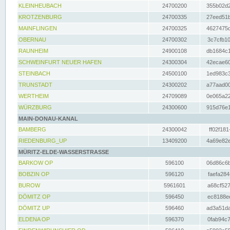
KLEINHEUBACH
24700200
355b02d2
KROTZENBURG
24700335
27eed51b
MAINFLINGEN
24700325
4627475d
OBERNAU
24700302
3c7cfb10
RAUNHEIM
24900108
db1684c1
SCHWEINFURT NEUER HAFEN
24300304
42ecae60
STEINBACH
24500100
1ed983c3
TRUNSTADT
24300202
a77aad00
WERTHEIM
24709089
0e065a22
WÜRZBURG
24300600
915d76e1
MAIN-DONAU-KANAL
BAMBERG
24300042
ff02f181
RIEDENBURG_UP
13409200
4a69e82e
MÜRITZ-ELDE-WASSERSTRASSE
BARKOW OP
596100
06d86c6b
BOBZIN OP
596120
faefa284
BUROW
5961601
a68cf527
DÖMITZ OP
596450
ec8188ee
DÖMITZ UP
596460
ad3a51da
ELDENA OP
596370
0fab94c7