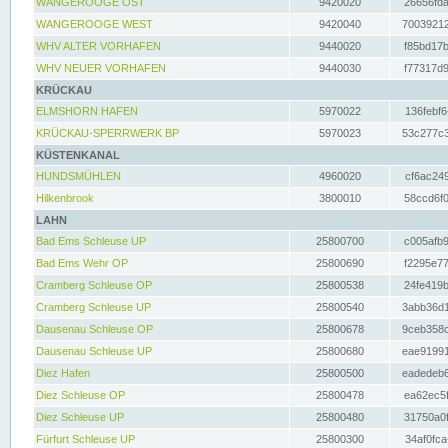
WANGEROOGE OST
9420020
26656fda
WANGEROOGE WEST
9420040
70039212
WHV ALTER VORHAFEN
9440020
f85bd17b
WHV NEUER VORHAFEN
9440030
f77317d9
KRÜCKAU
ELMSHORN HAFEN
5970022
136febf6
KRÜCKAU-SPERRWERK BP
5970023
53c277c3
KÜSTENKANAL
HUNDSMÜHLEN
4960020
cf6ac249
Hilkenbrook
3800010
58ccd6f0
LAHN
Bad Ems Schleuse UP
25800700
c005afb9
Bad Ems Wehr OP
25800690
f2295e77
Cramberg Schleuse OP
25800538
24fe419b
Cramberg Schleuse UP
25800540
3abb36d1
Dausenau Schleuse OP
25800678
9ceb358c
Dausenau Schleuse UP
25800680
eae91991
Diez Hafen
25800500
eadedeb6
Diez Schleuse OP
25800478
ea62ec5f
Diez Schleuse UP
25800480
31750a0f
Fürfurt Schleuse UP
25800300
34af0fca