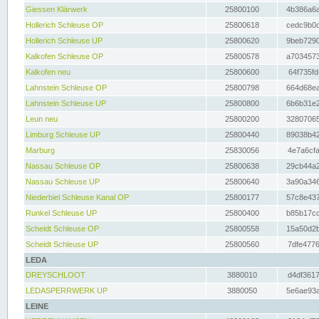
Giessen Klärwerk
25800100
4b386a6a
Hollerich Schleuse OP
25800618
cedc9b0c
Hollerich Schleuse UP
25800620
9beb7290
Kalkofen Schleuse OP
25800578
a7034573
Kalkofen neu
25800600
64f735fd
Lahnstein Schleuse OP
25800798
664d68ea
Lahnstein Schleuse UP
25800800
6b6b31e2
Leun neu
25800200
32807065
Limburg Schleuse UP
25800440
89038b42
Marburg
25830056
4e7a6cfa
Nassau Schleuse OP
25800638
29cb44a2
Nassau Schleuse UP
25800640
3a90a346
Niederbiel Schleuse Kanal OP
25800177
57c8e437
Runkel Schleuse UP
25800400
b85b17cc
Scheidt Schleuse OP
25800558
15a50d2b
Scheidt Schleuse UP
25800560
7dfe4776
LEDA
DREYSCHLOOT
3880010
d4df3617
LEDASPERRWERK UP
3880050
5e6ae93a
LEINE