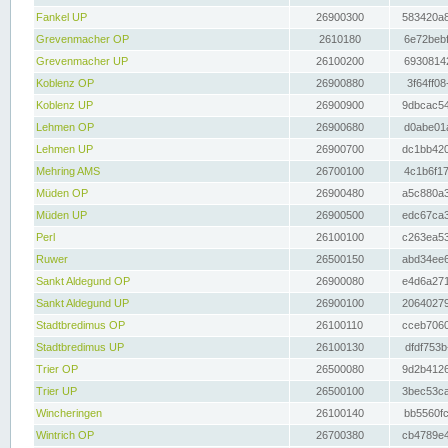
Fankel UP
26900300
583420a8
Grevenmacher OP
2610180
6e72bebf
Grevenmacher UP
26100200
69308142
Koblenz OP
26900880
3f64ff08
Koblenz UP
26900900
9dbcac54
Lehmen OP
26900680
d0abe01a
Lehmen UP
26900700
dc1bb420
Mehring AMS
26700100
4c1b6f17
Müden OP
26900480
a5c880a3
Müden UP
26900500
edc67ca3
Perl
26100100
c263ea53
Ruwer
26500150
abd34ee6
Sankt Aldegund OP
26900080
e4d6a271
Sankt Aldegund UP
26900100
20640279
Stadtbredimus OP
26100110
cceb7060
Stadtbredimus UP
26100130
dfdf753b
Trier OP
26500080
9d2b4126
Trier UP
26500100
3bec53ca
Wincheringen
26100140
bb5560fc
Wintrich OP
26700380
cb4789e4