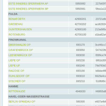
ESTE INNERES SPERRWERK AP
5950082
227b83f7
ESTE INNERES SPERRWERK BP
5950081
5fea1a12
FULDA
BONAFORTH
42900201
23721dfd
GREBENAU
42700202
acd63934
GUNTERSHAUSEN
42900100
213a585d
ROTENBURG
42700100
d1ba62a4
FINOWKANAL
EBERSWALDE OP
693170
3cd46cc7
GRAFENBRÜCK OP
693050
547422fb
LEESENBRÜCK OP
693030
f099ce74
LIEPE OP
693230
6f81b35f
LIEPE UP
693240
79d783d3
RAGÖSE OP
693190
b6bbe4f8
RUHLSDORF OP
693010
6629a4ca
STECHER OP
693210
516fbf8c
HAMME
RITTERHUDE
4940030
f49855d8
HAVEL-ODER-WASSERSTRASSE
BERLIN-SPANDAU OP
580300
e607a4b6