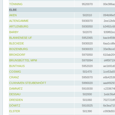
TÖNNING
9520070
00e386ac
ELBE
AKEN
502010
094b96e5
ALTENGAMME
5930070
2ee12b9a
ARTLENBURG
5930050
b3492c68
BARBY
502070
939f82ec
BLANKENESE UF
5952065
bacb459b
BLECKEDE
5930020
6aa1cd8e
BOIZENBURG
5930033
33e0bce0
BROKDORF
5970050
610ab204
BRUNSBÜTTEL MPM
5970094
d4f5f719
BUNTHAUS
5952020
ae1b91d0
COSWIG
501470
1ce53a59
CRANZ
5950070
e6b42536
CUXHAVEN STEUBENHÖFT
5990020
aad49293
DAMNATZ
5910030
c233674f
DESSAU
502000
1edc5fa4
DRESDEN
501060
70272185
DÖMITZ
5910025
6e3ea719
ELSTER
501390
c093b557