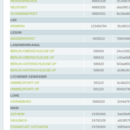
HERRENHAUSEN
48800108
8134af78
NEUSTADT
48800200
dda39817
SCHWARMSTEDT
48800301
8e16bd66
LEK
KRIMPEN
123456784
f5c96f13
LESUM
WASSERHORST
4930010
76844306
LANDWEHRKANAL
BERLIN-OBERSCHLEUSE OP
586600
24ce3282
BERLIN-OBERSCHLEUSE UP
586610
c42ad3df
BERLIN-UNTERSCHLEUSE OP
586620
503ad891
BERLIN-UNTERSCHLEUSE UP
586630
d198c901
LYCHENER GEWÄSSER
HIMMELPFORT OP
581110
bcdfa310
HIMMELPFORT UP
581120
9592d736
LÜHE
HORNEBURG
5960020
3244d787
MAIN
ASTHEIM
24300406
3de69bf8
FAULBACH
24700109
a919f57f
FRANKFURT OSTHAFEN
24700404
66ff3eb4