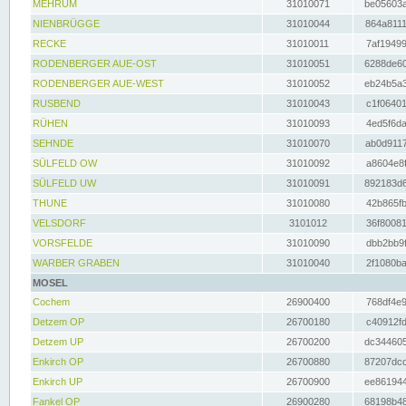
MEHRUM
31010071
be05603a
NIENBRÜGGE
31010044
864a8111
RECKE
31010011
7af19499
RODENBERGER AUE-OST
31010051
6288de60
RODENBERGER AUE-WEST
31010052
eb24b5a3
RUSBEND
31010043
c1f06401
RÜHEN
31010093
4ed5f6da
SEHNDE
31010070
ab0d9117
SÜLFELD OW
31010092
a8604e8f
SÜLFELD UW
31010091
892183d6
THUNE
31010080
42b865fb
VELSDORF
3101012
36f80081
VORSFELDE
31010090
dbb2bb9f
WARBER GRABEN
31010040
2f1080ba
MOSEL
Cochem
26900400
768df4e9
Detzem OP
26700180
c40912fd
Detzem UP
26700200
dc344605
Enkirch OP
26700880
87207dcd
Enkirch UP
26700900
ee861944
Fankel OP
26900280
68198b48