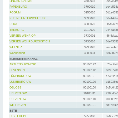
LINGEN-DARME
3500015
200363fc
PAPENBURG
3790010
ec4a598d
POGUM
3950020
5d1e4350
RHEINE UNTERSCHLEUSE
3390020
50a449ba
Rühle
3500070
15456f75
TERBORG
3910020
244cae8b
VERSEN WEHR OP
3730001
86f8dbab
VERSEN WEHRDURCHSTICH
3730010
6de43652
WEENER
3790020
aa6af4e6
Wachendorf
3500031
88698229
ELBESEITENKANAL
ARTLENBURG-ESK
90100122
7fec2f4f
BEVENSEN
90100112
b8997708
LÜNEBURG OW
90100121
c7364d1e
LÜNEBURG UW
90100120
d18033cd
OSLOSS
90100100
6c5b6422
UELZEN OW
90100111
728bd3e3
UELZEN UW
90100110
0d0082cf
WITTINGEN
90100101
9cf795ce
ESTE
BUXTEHUDE
5950080
8a08c920