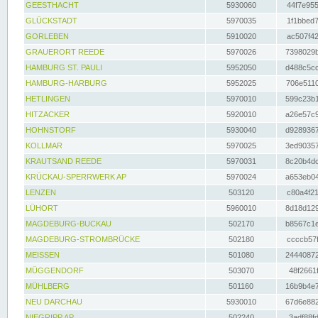
GEESTHACHT
5930060
44f7e955
GLÜCKSTADT
5970035
1f1bbed7
GORLEBEN
5910020
ac507f42
GRAUERORT REEDE
5970026
7398029b
HAMBURG ST. PAULI
5952050
d488c5cc
HAMBURG-HARBURG
5952025
706e5110
HETLINGEN
5970010
599c23b1
HITZACKER
5920010
a26e57c9
HOHNSTORF
5930040
d9289367
KOLLMAR
5970025
3ed90357
KRAUTSAND REEDE
5970031
8c20b4dc
KRÜCKAU-SPERRWERK AP
5970024
a653eb04
LENZEN
503120
c80a4f21
LÜHORT
5960010
8d18d129
MAGDEBURG-BUCKAU
502170
b8567c1e
MAGDEBURG-STROMBRÜCKE
502180
ccccb57f
MEISSEN
501080
24440872
MÜGGENDORF
503070
48f2661f
MÜHLBERG
501160
16b9b4e7
NEU DARCHAU
5930010
67d6e882
NIEGRIPP AP
502240
3adf88fd