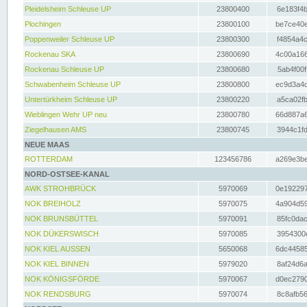
Pleidelsheim Schleuse UP
23800400
6e183f4b
Plochingen
23800100
be7ce40e
Poppenweiler Schleuse UP
23800300
f4854a4c
Rockenau SKA
23800690
4c00a166
Rockenau Schleuse UP
23800680
5ab4f00f
Schwabenheim Schleuse UP
23800800
ec9d3a4d
Untertürkheim Schleuse UP
23800220
a5ca02fb
Wieblingen Wehr UP neu
23800780
66d887a6
Ziegelhausen AMS
23800745
3944c1fd
NEUE MAAS
ROTTERDAM
123456786
a269e3be
NORD-OSTSEE-KANAL
AWK STROHBRÜCK
5970069
0e192297
NOK BREIHOLZ
5970075
4a904d59
NOK BRUNSBÜTTEL
5970091
85fc0dac
NOK DÜKERSWISCH
5970085
3954300d
NOK KIEL AUSSEN
5650068
6dc44585
NOK KIEL BINNEN
5979020
8af24d6a
NOK KÖNIGSFÖRDE
5970067
d0ec2790
NOK RENDSBURG
5970074
8c8afb56