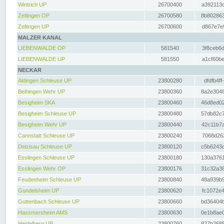
Wintrich UP
26700400
a392113c
Zeltingen OP
26700580
8b802863
Zeltingen UP
26700600
d867e7e9
MALZER KANAL
LIEBENWALDE OP
581540
3f8ceb6d
LIEBENWALDE UP
581550
a1cf60be
NECKAR
Aldingen Schleuse UP
23800280
dfdfb4ff
Beihingen Wehr UP
23800360
8a2e3048
Besigheim SKA
23800460
46d8ed02
Besigheim Schleuse UP
23800480
57db82c7
Besigheim Wehr UP
23800440
42c11b7a
Cannstatt Schleuse UP
23800240
7068d262
Deizisau Schleuse UP
23800120
c5b6243d
Esslingen Schleuse UP
23800180
130a3761
Esslingen Wehr OP
23800176
31c32a38
Feudenheim Schleuse UP
23800840
48a939b9
Gundelsheim UP
23800620
fc1072e4
Guttenbach Schleuse UP
23800660
bd36404b
Hassmersheim AMS
23800630
0e1b8ae0
Heidelberg UP
23800760
827b2685