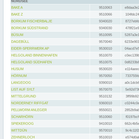
NORDSEE
BAKE A
9510063
e8daa3e2
BAKE Z
9510066
104fdc24
BORKUM FISCHERBALJE
9340020
8727ebfd
BORKUM SÜDSTRAND
9340030
478f21e9
BÜSUM
9510095
5287a3e1
DAGEBÜLL
9570040
6233e901
EIDER-SPERRWERK AP
9530010
04acd7e5
HELGOLAND BINNENHAFEN
9510070
c0ec139b
HELGOLAND SÜDHAFEN
9510075
0d8233b8
HUSUM
9530020
e114aeec
HÖRNUM
9570050
733755fd
LANGEOOG
9390010
a0c1dcb6
LIST AUF SYLT
9570070
5e92d73f
MITTELGRUND
9510132
3ff99b92
NORDERNEY RIFFGAT
9360010
c0244c0e
PELLWORM ANLEGER
9550021
2852b9ab
SCHARHÖRN
9510060
f0197bcf
SPIEKEROOG
9410010
662c4b5e
WITTDÜN
9570010
9c4c11f2
ZEHNERLOCH
9510010
e574d0af