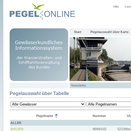
Hilfe
Link
Start
Pegelauswahl über Karte
Newsletter
Pegelauswahl über Tabelle
Pegelname
Nummer
UU
ALLER
AHLDEN
48900102
522286e2