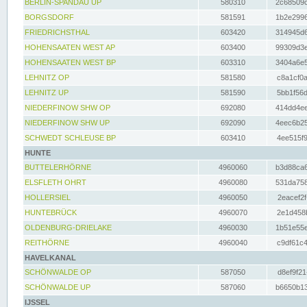
BERLIN-SPANDAU UP
580310
2c68509c
BORGSDORF
581591
1b2e2996
FRIEDRICHSTHAL
603420
314945d6
HOHENSAATEN WEST AP
603400
99309d3e
HOHENSAATEN WEST BP
603310
3404a6e5
LEHNITZ OP
581580
c8a1cf0a
LEHNITZ UP
581590
5bb1f56d
NIEDERFINOW SHW OP
692080
414dd4ee
NIEDERFINOW SHW UP
692090
4eec6b25
SCHWEDT SCHLEUSE BP
603410
4ee515f9
HUNTE
BUTTELERHÖRNE
4960060
b3d88ca6
ELSFLETH OHRT
4960080
531da758
HOLLERSIEL
4960050
2eacef2f
HUNTEBRÜCK
4960070
2e1d458b
OLDENBURG-DRIELAKE
4960030
1b51e55e
REITHÖRNE
4960040
c9df61c4
HAVELKANAL
SCHÖNWALDE OP
587050
d8ef9f21
SCHÖNWALDE UP
587060
b6650b13
IJSSEL