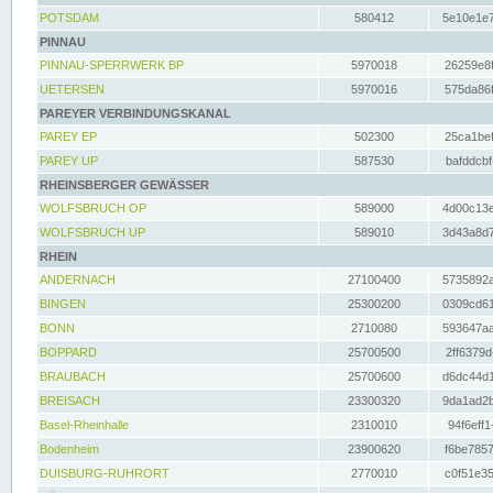
POTSDAM
580412
5e10e1e7
PINNAU
PINNAU-SPERRWERK BP
5970018
26259e8f
UETERSEN
5970016
575da86f
PAREYER VERBINDUNGSKANAL
PAREY EP
502300
25ca1bef
PAREY UP
587530
bafddcbf
RHEINSBERGER GEWÄSSER
WOLFSBRUCH OP
589000
4d00c13e
WOLFSBRUCH UP
589010
3d43a8d7
RHEIN
ANDERNACH
27100400
5735892a
BINGEN
25300200
0309cd61
BONN
2710080
593647aa
BOPPARD
25700500
2ff6379d
BRAUBACH
25700600
d6dc44d1
BREISACH
23300320
9da1ad2b
Basel-Rheinhalle
2310010
94f6eff1
Bodenheim
23900620
f6be7857
DUISBURG-RUHRORT
2770010
c0f51e35