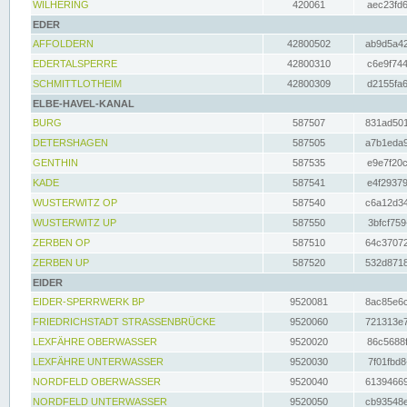
WILHERING
420061
aec23fd6
EDER
AFFOLDERN
42800502
ab9d5a42
EDERTALSPERRE
42800310
c6e9f744
SCHMITTLOTHEIM
42800309
d2155fa6
ELBE-HAVEL-KANAL
BURG
587507
831ad501
DETERSHAGEN
587505
a7b1eda9
GENTHIN
587535
e9e7f20c
KADE
587541
e4f29379
WUSTERWITZ OP
587540
c6a12d34
WUSTERWITZ UP
587550
3bfcf759
ZERBEN OP
587510
64c37072
ZERBEN UP
587520
532d8718
EIDER
EIDER-SPERRWERK BP
9520081
8ac85e6c
FRIEDRICHSTADT STRASSENBRÜCKE
9520060
721313e7
LEXFÄHRE OBERWASSER
9520020
86c5688f
LEXFÄHRE UNTERWASSER
9520030
7f01fbd8
NORDFELD OBERWASSER
9520040
61394669
NORDFELD UNTERWASSER
9520050
cb93548e