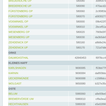
BREDEREICHE OP
580080
308f5979
BREDEREICHE UP
580090
470acd2a
FÜRSTENBERG OP
580060
2c95f83d
FÜRSTENBERG UP
580070
a5830277
VOßWINKEL OP
580000
09b422f7
VOßWINKEL UP
580010
2bcef51a
WESENBERG OP
580020
7909d3f7
WESENBERG UP
580030
da3b5de9
ZEHDENICK OP
580160
a9b8e24c
ZEHDENICK UP
580170
721d7dbf
ORKE
DALWIGKSTHAL
42840453
f0f78cc4
KLEINES HAFF
KARLSHAGEN
9690085
f53bb77f
KARNIN
9690084
da893bbd
UECKERMÜNDE
9690088
c1588dcc
WOLGAST
9650080
b327e35c
OSTE
BELUM
5980060
a9e93be0
BREMERVÖRDE UW
5980010
cf8a3ea2
HECHTHAUSEN
5980030
e5e02890