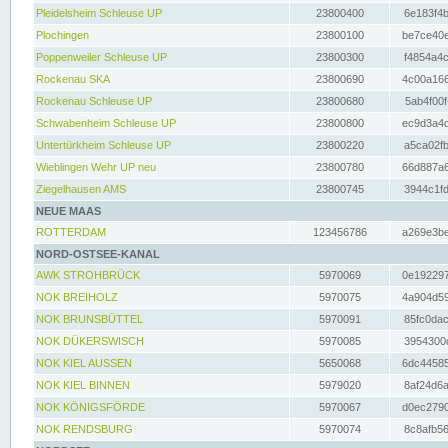
Pleidelsheim Schleuse UP
23800400
6e183f4b
Plochingen
23800100
be7ce40e
Poppenweiler Schleuse UP
23800300
f4854a4c
Rockenau SKA
23800690
4c00a166
Rockenau Schleuse UP
23800680
5ab4f00f
Schwabenheim Schleuse UP
23800800
ec9d3a4d
Untertürkheim Schleuse UP
23800220
a5ca02fb
Wieblingen Wehr UP neu
23800780
66d887a6
Ziegelhausen AMS
23800745
3944c1fd
NEUE MAAS
ROTTERDAM
123456786
a269e3be
NORD-OSTSEE-KANAL
AWK STROHBRÜCK
5970069
0e192297
NOK BREIHOLZ
5970075
4a904d59
NOK BRUNSBÜTTEL
5970091
85fc0dac
NOK DÜKERSWISCH
5970085
3954300d
NOK KIEL AUSSEN
5650068
6dc44585
NOK KIEL BINNEN
5979020
8af24d6a
NOK KÖNIGSFÖRDE
5970067
d0ec2790
NOK RENDSBURG
5970074
8c8afb56