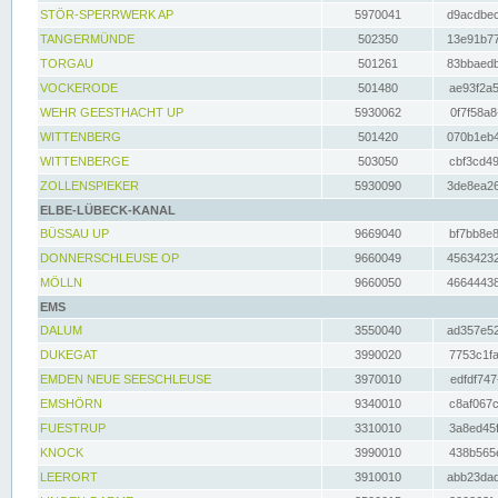
STÖR-SPERRWERK AP
5970041
d9acdbec
TANGERMÜNDE
502350
13e91b77
TORGAU
501261
83bbaedb
VOCKERODE
501480
ae93f2a5
WEHR GEESTHACHT UP
5930062
0f7f58a8
WITTENBERG
501420
070b1eb4
WITTENBERGE
503050
cbf3cd49
ZOLLENSPIEKER
5930090
3de8ea26
ELBE-LÜBECK-KANAL
BÜSSAU UP
9669040
bf7bb8e8
DONNERSCHLEUSE OP
9660049
45634232
MÖLLN
9660050
46644438
EMS
DALUM
3550040
ad357e52
DUKEGAT
3990020
7753c1fa
EMDEN NEUE SEESCHLEUSE
3970010
edfdf747
EMSHÖRN
9340010
c8af067c
FUESTRUP
3310010
3a8ed45f
KNOCK
3990010
438b565e
LEERORT
3910010
abb23dad