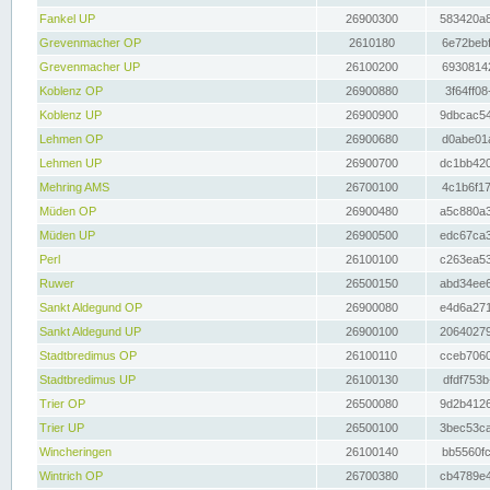
Fankel UP
26900300
583420a8
Grevenmacher OP
2610180
6e72bebf
Grevenmacher UP
26100200
69308142
Koblenz OP
26900880
3f64ff08
Koblenz UP
26900900
9dbcac54
Lehmen OP
26900680
d0abe01a
Lehmen UP
26900700
dc1bb420
Mehring AMS
26700100
4c1b6f17
Müden OP
26900480
a5c880a3
Müden UP
26900500
edc67ca3
Perl
26100100
c263ea53
Ruwer
26500150
abd34ee6
Sankt Aldegund OP
26900080
e4d6a271
Sankt Aldegund UP
26900100
20640279
Stadtbredimus OP
26100110
cceb7060
Stadtbredimus UP
26100130
dfdf753b
Trier OP
26500080
9d2b4126
Trier UP
26500100
3bec53ca
Wincheringen
26100140
bb5560fc
Wintrich OP
26700380
cb4789e4