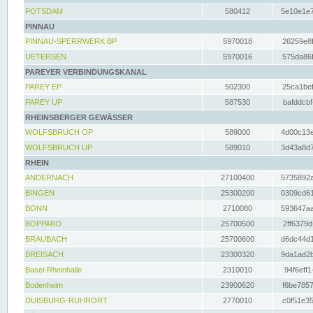
POTSDAM
580412
5e10e1e7
PINNAU
PINNAU-SPERRWERK BP
5970018
26259e8f
UETERSEN
5970016
575da86f
PAREYER VERBINDUNGSKANAL
PAREY EP
502300
25ca1bef
PAREY UP
587530
bafddcbf
RHEINSBERGER GEWÄSSER
WOLFSBRUCH OP
589000
4d00c13e
WOLFSBRUCH UP
589010
3d43a8d7
RHEIN
ANDERNACH
27100400
5735892a
BINGEN
25300200
0309cd61
BONN
2710080
593647aa
BOPPARD
25700500
2ff6379d
BRAUBACH
25700600
d6dc44d1
BREISACH
23300320
9da1ad2b
Basel-Rheinhalle
2310010
94f6eff1
Bodenheim
23900620
f6be7857
DUISBURG-RUHRORT
2770010
c0f51e35