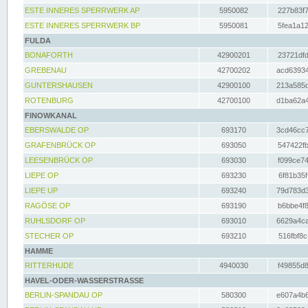
ESTE INNERES SPERRWERK AP
5950082
227b83f7
ESTE INNERES SPERRWERK BP
5950081
5fea1a12
FULDA
BONAFORTH
42900201
23721dfd
GREBENAU
42700202
acd63934
GUNTERSHAUSEN
42900100
213a585d
ROTENBURG
42700100
d1ba62a4
FINOWKANAL
EBERSWALDE OP
693170
3cd46cc7
GRAFENBRÜCK OP
693050
547422fb
LEESENBRÜCK OP
693030
f099ce74
LIEPE OP
693230
6f81b35f
LIEPE UP
693240
79d783d3
RAGÖSE OP
693190
b6bbe4f8
RUHLSDORF OP
693010
6629a4ca
STECHER OP
693210
516fbf8c
HAMME
RITTERHUDE
4940030
f49855d8
HAVEL-ODER-WASSERSTRASSE
BERLIN-SPANDAU OP
580300
e607a4b6