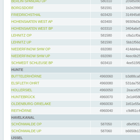
BERLIN-SPANDAU UP
580310
2c68509c
BORGSDORF
581591
1b2e2996
FRIEDRICHSTHAL
603420
314945d6
HOHENSAATEN WEST AP
603400
99309d3e
HOHENSAATEN WEST BP
603310
3404a6e5
LEHNITZ OP
581580
c8a1cf0a
LEHNITZ UP
581590
5bb1f56d
NIEDERFINOW SHW OP
692080
414dd4ee
NIEDERFINOW SHW UP
692090
4eec6b25
SCHWEDT SCHLEUSE BP
603410
4ee515f9
HUNTE
BUTTELERHÖRNE
4960060
b3d88ca6
ELSFLETH OHRT
4960080
531da758
HOLLERSIEL
4960050
2eacef2f
HUNTEBRÜCK
4960070
2e1d458b
OLDENBURG-DRIELAKE
4960030
1b51e55e
REITHÖRNE
4960040
c9df61c4
HAVELKANAL
SCHÖNWALDE OP
587050
d8ef9f21
SCHÖNWALDE UP
587060
b6650b13
IJSSEL