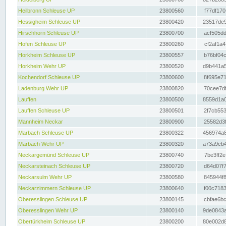
Heilbronn Schleuse UP
23800560
f77df170
Hessigheim Schleuse UP
23800420
23517de9
Hirschhorn Schleuse UP
23800700
acf505dd
Hofen Schleuse UP
23800260
cf2af1a4
Horkheim Schleuse UP
23800557
b76bf04c
Horkheim Wehr UP
23800520
d9b441a5
Kochendorf Schleuse UP
23800600
8f695e71
Ladenburg Wehr UP
23800820
70cee7df
Lauffen
23800500
8559d1a0
Lauffen Schleuse UP
23800501
2f7cb553
Mannheim Neckar
23800900
25582d3f
Marbach Schleuse UP
23800322
456974a8
Marbach Wehr UP
23800320
a73a9cb4
Neckargemünd Schleuse UP
23800740
7be3ff2e
Neckarsteinach Schleuse UP
23800720
d64d07f7
Neckarsulm Wehr UP
23800580
845944f8
Neckarzimmern Schleuse UP
23800640
f00c7183
Oberesslingen Schleuse UP
23800145
cbfae6bc
Oberesslingen Wehr UP
23800140
9de0843a
Obertürkheim Schleuse UP
23800200
80e002d8