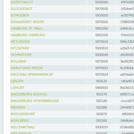
GEESTHACHT
5930060
44f7e955
GLÜCKSTADT
5970035
1f1bbed7
GORLEBEN
5910020
ac507f42
GRAUERORT REEDE
5970026
7398029b
HAMBURG ST. PAULI
5952050
d488c5cc
HAMBURG-HARBURG
5952025
706e5110
HETLINGEN
5970010
599c23b1
HITZACKER
5920010
a26e57c9
HOHNSTORF
5930040
d9289367
KOLLMAR
5970025
3ed90357
KRAUTSAND REEDE
5970031
8c20b4dc
KRÜCKAU-SPERRWERK AP
5970024
a653eb04
LENZEN
503120
c80a4f21
LÜHORT
5960010
8d18d129
MAGDEBURG-BUCKAU
502170
b8567c1e
MAGDEBURG-STROMBRÜCKE
502180
ccccb57f
MEISSEN
501080
24440872
MÜGGENDORF
503070
48f2661f
MÜHLBERG
501160
16b9b4e7
NEU DARCHAU
5930010
67d6e882
NIEGRIPP AP
502240
3adf88fd