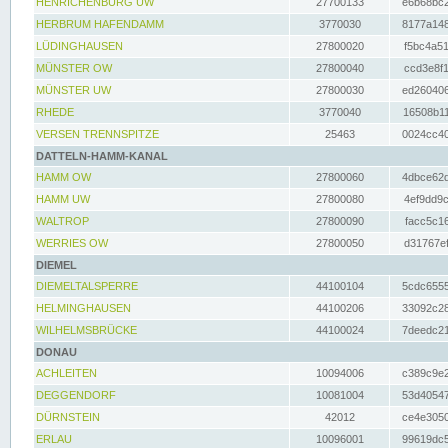
HENRICHENBURG UW
27700133
e6b68bc2
HERBRUM HAFENDAMM
3770030
8177a148
LÜDINGHAUSEN
27800020
f5bc4a51
MÜNSTER OW
27800040
ccd3e8f1
MÜNSTER UW
27800030
ed260406
RHEDE
3770040
16508b11
VERSEN TRENNSPITZE
25463
0024cc40
DATTELN-HAMM-KANAL
HAMM OW
27800060
4dbce62d
HAMM UW
27800080
4ef9dd9c
WALTROP
27800090
facc5c16
WERRIES OW
27800050
d31767ef
DIEMEL
DIEMELTALSPERRE
44100104
5cdc6555
HELMINGHAUSEN
44100206
33092c28
WILHELMSBRÜCKE
44100024
7deedc21
DONAU
ACHLEITEN
10094006
c389c9e2
DEGGENDORF
10081004
53d40547
DÜRNSTEIN
42012
ce4e3050
ERLAU
10096001
99619dc5