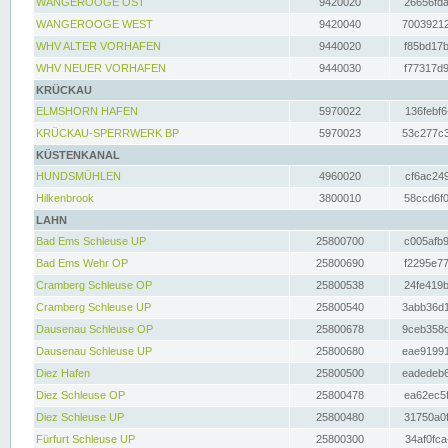
WANGEROOGE OST
9420020
26656fda
WANGEROOGE WEST
9420040
70039212
WHV ALTER VORHAFEN
9440020
f85bd17b
WHV NEUER VORHAFEN
9440030
f77317d9
KRÜCKAU
ELMSHORN HAFEN
5970022
136febf6
KRÜCKAU-SPERRWERK BP
5970023
53c277c3
KÜSTENKANAL
HUNDSMÜHLEN
4960020
cf6ac249
Hilkenbrook
3800010
58ccd6f0
LAHN
Bad Ems Schleuse UP
25800700
c005afb9
Bad Ems Wehr OP
25800690
f2295e77
Cramberg Schleuse OP
25800538
24fe419b
Cramberg Schleuse UP
25800540
3abb36d1
Dausenau Schleuse OP
25800678
9ceb358c
Dausenau Schleuse UP
25800680
eae91991
Diez Hafen
25800500
eadedeb6
Diez Schleuse OP
25800478
ea62ec5f
Diez Schleuse UP
25800480
31750a0f
Fürfurt Schleuse UP
25800300
34af0fca