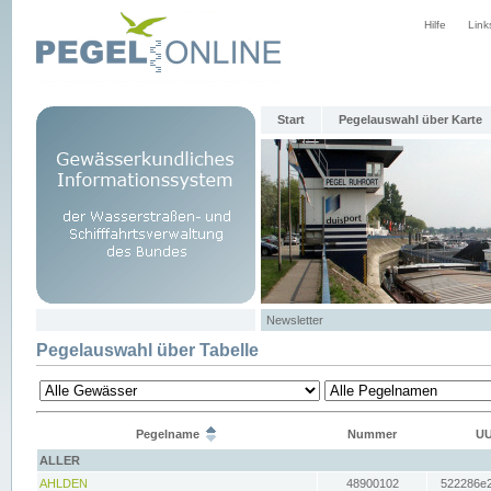
Hilfe
Link
Start
Pegelauswahl über Karte
Newsletter
Pegelauswahl über Tabelle
Pegelname
Nummer
UU
ALLER
AHLDEN
48900102
522286e2