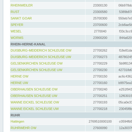
RHEINWEILER
23300130
06b978dd
RUST
23300580
5389b878
SANKT GOAR
25700300
550eb7e9
SPEYER
23700600
2cb8ae5b
WESEL
2770040
f33c3cc9
WORMS
23900200
844a620f
RHEIN-HERNE-KANAL
DUISBURG-MEIDERICH SCHLEUSE OW
27700262
f18e81da
DUISBURG-MEIDERICH SCHLEUSE UW
27700273
48780245
GELSENKIRCHEN SCHLEUSE OW
27700229
5b9f8134
GELSENKIRCHEN SCHLEUSE UW
27700230
427318d0
HERNE OW
27700150
ac6c4362
HERNE UW
27700160
b9975ea1
OBERHAUSEN SCHLEUSE OW
27700240
e251f943
OBERHAUSEN SCHLEUSE UW
27700251
12f63015
WANNE EICKEL SCHLEUSE OW
27700193
05ca0e33
WANNE EICKEL SCHLEUSE UW
27700218
23045f8b
RUHR
Hattingen
2769510000100
c0594fb5
RUHRWEHR OW
27600090
12a3037f