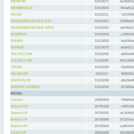
MEHRUM
31010071
be05603a
NIENBRÜGGE
31010044
864a8111
RECKE
31010011
7af19499
RODENBERGER AUE-OST
31010051
6288de60
RODENBERGER AUE-WEST
31010052
eb24b5a3
RUSBEND
31010043
c1f06401
RÜHEN
31010093
4ed5f6da
SEHNDE
31010070
ab0d9117
SÜLFELD OW
31010092
a8604e8f
SÜLFELD UW
31010091
892183d6
THUNE
31010080
42b865fb
VELSDORF
3101012
36f80081
VORSFELDE
31010090
dbb2bb9f
WARBER GRABEN
31010040
2f1080ba
MOSEL
Cochem
26900400
768df4e9
Detzem OP
26700180
c40912fd
Detzem UP
26700200
dc344605
Enkirch OP
26700880
87207dcd
Enkirch UP
26700900
ee861944
Fankel OP
26900280
68198b48