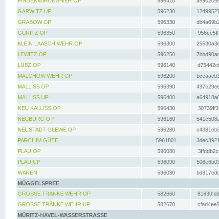
FINDENWIRUNSHIER OP
596410
a5902c55
GARWITZ UP
596230
12499527
GRABOW OP
596330
db4a69b2
GÜRITZ OP
596350
956ce5ff
KLEIN LAASCH WEHR OP
596300
25530a3e
LEWITZ OP
596250
7bbd90ad
LÜBZ OP
596140
d75442cf
MALCHOW WEHR OP
596200
bccaacb3
MALLISS OP
596390
497c29ee
MALLISS UP
596400
a64918a6
NEU KALLISS OP
596430
30739ff3
NEUBURG OP
596160
541c508a
NEUSTADT GLEWE OP
596280
c4381eb3
PARCHIM GÜTE
5961801
3dec3921
PLAU OP
596080
3ffddb2c
PLAU UP
596090
506e6b03
WAREN
596030
bd317edd
MÜGGELSPREE
GROSSE TRÄNKE WEHR OP
582660
81630fdd
GROSSE TRÄNKE WEHR UP
582670
cfad4ee5
MÜRITZ-HAVEL-WASSERSTRASSE