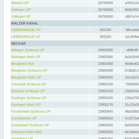
Wintrich UP
26700400
a392113c
Zeltingen OP
26700580
8b802863
Zeltingen UP
26700600
d867e7e9
MALZER KANAL
LIEBENWALDE OP
581540
3f8ceb6d
LIEBENWALDE UP
581550
a1cf60be
NECKAR
Aldingen Schleuse UP
23800280
dfdfb4ff
Beihingen Wehr UP
23800360
8a2e3048
Besigheim SKA
23800460
46d8ed02
Besigheim Schleuse UP
23800480
57db82c7
Besigheim Wehr UP
23800440
42c11b7a
Cannstatt Schleuse UP
23800240
7068d262
Deizisau Schleuse UP
23800120
c5b6243d
Esslingen Schleuse UP
23800180
130a3761
Esslingen Wehr OP
23800176
31c32a38
Feudenheim Schleuse UP
23800840
48a939b9
Gundelsheim UP
23800620
fc1072e4
Guttenbach Schleuse UP
23800660
bd36404b
Hassmersheim AMS
23800630
0e1b8ae0
Heidelberg UP
23800760
827b2685