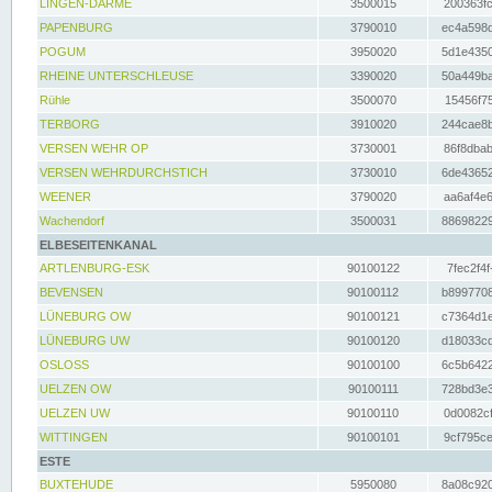
LINGEN-DARME
3500015
200363fc
PAPENBURG
3790010
ec4a598d
POGUM
3950020
5d1e4350
RHEINE UNTERSCHLEUSE
3390020
50a449ba
Rühle
3500070
15456f75
TERBORG
3910020
244cae8b
VERSEN WEHR OP
3730001
86f8dbab
VERSEN WEHRDURCHSTICH
3730010
6de43652
WEENER
3790020
aa6af4e6
Wachendorf
3500031
88698229
ELBESEITENKANAL
ARTLENBURG-ESK
90100122
7fec2f4f
BEVENSEN
90100112
b8997708
LÜNEBURG OW
90100121
c7364d1e
LÜNEBURG UW
90100120
d18033cd
OSLOSS
90100100
6c5b6422
UELZEN OW
90100111
728bd3e3
UELZEN UW
90100110
0d0082cf
WITTINGEN
90100101
9cf795ce
ESTE
BUXTEHUDE
5950080
8a08c920