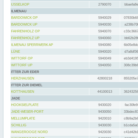
IJSSELKOP
2790070
bbaefa8e
ILMENAU
BARDOWICK OP
5940029
07830b68
BARDOWICK UP
5940030
a238b70f
FAHRENHOLZ OP
5940070
c33c3667
FAHRENHOLZ UP
5940060
bb62b28f
ILMENAU SPERRWERK AP
5940080
6b05e8dc
LÜNE
5940020
d7a8df36
WITTORF OP
5940049
eb3d4195
WITTORF UP
5940050
308c39b6
ITTER ZUR EDER
HERZHAUSEN
42800218
855205e7
ITTER ZUR DIEMEL
KOTTHAUSEN
44100013
36243256
JADE
HOOKSIELPLATE
9430020
fac30fe9
JADE-WESER-PORT
9430050
33bdec83
MELLUMPLATE
9420010
c8b9a2b6
SCHILLIG
9430030
b1cda5a0
WANGEROOGE NORD
9420030
c41d42b1