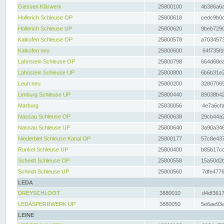
Giessen Klärwerk
25800100
4b386a6a
Hollerich Schleuse OP
25800618
cedc9b0c
Hollerich Schleuse UP
25800620
9beb7290
Kalkofen Schleuse OP
25800578
a7034573
Kalkofen neu
25800600
64f735fd
Lahnstein Schleuse OP
25800798
664d68ea
Lahnstein Schleuse UP
25800800
6b6b31e2
Leun neu
25800200
32807065
Limburg Schleuse UP
25800440
89038b42
Marburg
25830056
4e7a6cfa
Nassau Schleuse OP
25800638
29cb44a2
Nassau Schleuse UP
25800640
3a90a346
Niederbiel Schleuse Kanal OP
25800177
57c8e437
Runkel Schleuse UP
25800400
b85b17cc
Scheidt Schleuse OP
25800558
15a50d2b
Scheidt Schleuse UP
25800560
7dfe4776
LEDA
DREYSCHLOOT
3880010
d4df3617
LEDASPERRWERK UP
3880050
5e6ae93a
LEINE