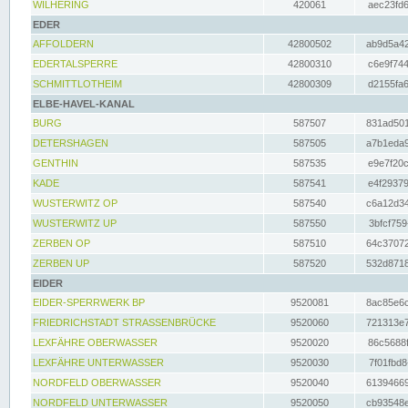
WILHERING
420061
aec23fd6
EDER
AFFOLDERN
42800502
ab9d5a42
EDERTALSPERRE
42800310
c6e9f744
SCHMITTLOTHEIM
42800309
d2155fa6
ELBE-HAVEL-KANAL
BURG
587507
831ad501
DETERSHAGEN
587505
a7b1eda9
GENTHIN
587535
e9e7f20c
KADE
587541
e4f29379
WUSTERWITZ OP
587540
c6a12d34
WUSTERWITZ UP
587550
3bfcf759
ZERBEN OP
587510
64c37072
ZERBEN UP
587520
532d8718
EIDER
EIDER-SPERRWERK BP
9520081
8ac85e6c
FRIEDRICHSTADT STRASSENBRÜCKE
9520060
721313e7
LEXFÄHRE OBERWASSER
9520020
86c5688f
LEXFÄHRE UNTERWASSER
9520030
7f01fbd8
NORDFELD OBERWASSER
9520040
61394669
NORDFELD UNTERWASSER
9520050
cb93548e