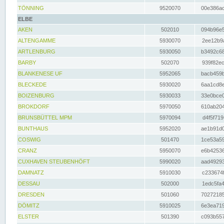
TÖNNING
9520070
00e386ac
ELBE
AKEN
502010
094b96e5
ALTENGAMME
5930070
2ee12b9a
ARTLENBURG
5930050
b3492c68
BARBY
502070
939f82ec
BLANKENESE UF
5952065
bacb459b
BLECKEDE
5930020
6aa1cd8e
BOIZENBURG
5930033
33e0bce0
BROKDORF
5970050
610ab204
BRUNSBÜTTEL MPM
5970094
d4f5f719
BUNTHAUS
5952020
ae1b91d0
COSWIG
501470
1ce53a59
CRANZ
5950070
e6b42536
CUXHAVEN STEUBENHÖFT
5990020
aad49293
DAMNATZ
5910030
c233674f
DESSAU
502000
1edc5fa4
DRESDEN
501060
70272185
DÖMITZ
5910025
6e3ea719
ELSTER
501390
c093b557