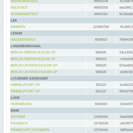
HERRENHAUSEN
48800108
8134af78
NEUSTADT
48800200
dda39817
SCHWARMSTEDT
48800301
8e16bd66
LEK
KRIMPEN
123456784
f5c96f13
LESUM
WASSERHORST
4930010
76844306
LANDWEHRKANAL
BERLIN-OBERSCHLEUSE OP
586600
24ce3282
BERLIN-OBERSCHLEUSE UP
586610
c42ad3df
BERLIN-UNTERSCHLEUSE OP
586620
503ad891
BERLIN-UNTERSCHLEUSE UP
586630
d198c901
LYCHENER GEWÄSSER
HIMMELPFORT OP
581110
bcdfa310
HIMMELPFORT UP
581120
9592d736
LÜHE
HORNEBURG
5960020
3244d787
MAIN
ASTHEIM
24300406
3de69bf8
FAULBACH
24700109
a919f57f
FRANKFURT OSTHAFEN
24700404
66ff3eb4