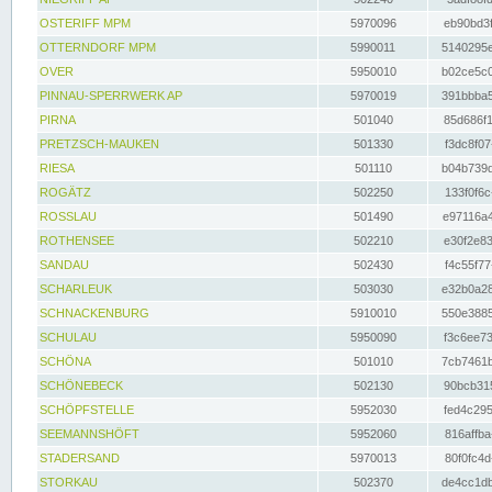
OSTERIFF MPM
5970096
eb90bd3f
OTTERNDORF MPM
5990011
5140295e
OVER
5950010
b02ce5c0
PINNAU-SPERRWERK AP
5970019
391bbba5
PIRNA
501040
85d686f1
PRETZSCH-MAUKEN
501330
f3dc8f07
RIESA
501110
b04b739d
ROGÄTZ
502250
133f0f6c
ROSSLAU
501490
e97116a4
ROTHENSEE
502210
e30f2e83
SANDAU
502430
f4c55f77
SCHARLEUK
503030
e32b0a28
SCHNACKENBURG
5910010
550e3885
SCHULAU
5950090
f3c6ee73
SCHÖNA
501010
7cb7461b
SCHÖNEBECK
502130
90bcb315
SCHÖPFSTELLE
5952030
fed4c295
SEEMANNSHÖFT
5952060
816affba
STADERSAND
5970013
80f0fc4d
STORKAU
502370
de4cc1db