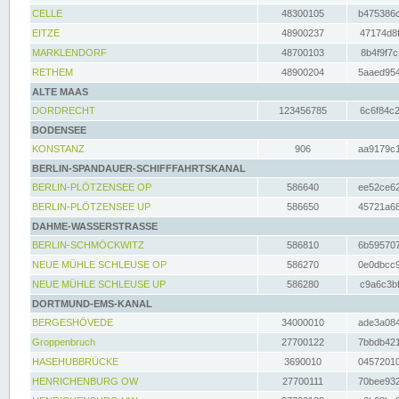
CELLE
48300105
b475386c
EITZE
48900237
47174d8f
MARKLENDORF
48700103
8b4f9f7c
RETHEM
48900204
5aaed954
ALTE MAAS
DORDRECHT
123456785
6c6f84c2
BODENSEE
KONSTANZ
906
aa9179c1
BERLIN-SPANDAUER-SCHIFFFAHRTSKANAL
BERLIN-PLÖTZENSEE OP
586640
ee52ce62
BERLIN-PLÖTZENSEE UP
586650
45721a68
DAHME-WASSERSTRASSE
BERLIN-SCHMÖCKWITZ
586810
6b595707
NEUE MÜHLE SCHLEUSE OP
586270
0e0dbcc9
NEUE MÜHLE SCHLEUSE UP
586280
c9a6c3bf
DORTMUND-EMS-KANAL
BERGESHÖVEDE
34000010
ade3a084
Groppenbruch
27700122
7bbdb421
HASEHUBBRÜCKE
3690010
04572010
HENRICHENBURG OW
27700111
70bee932