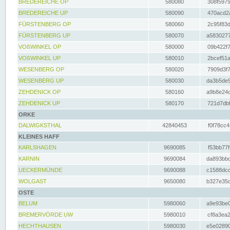
BREDEREICHE OP
580080
308f5979
BREDEREICHE UP
580090
470acd2a
FÜRSTENBERG OP
580060
2c95f83d
FÜRSTENBERG UP
580070
a5830277
VOßWINKEL OP
580000
09b422f7
VOßWINKEL UP
580010
2bcef51a
WESENBERG OP
580020
7909d3f7
WESENBERG UP
580030
da3b5de9
ZEHDENICK OP
580160
a9b8e24c
ZEHDENICK UP
580170
721d7dbf
ORKE
DALWIGKSTHAL
42840453
f0f78cc4
KLEINES HAFF
KARLSHAGEN
9690085
f53bb77f
KARNIN
9690084
da893bbd
UECKERMÜNDE
9690088
c1588dcc
WOLGAST
9650080
b327e35c
OSTE
BELUM
5980060
a9e93be0
BREMERVÖRDE UW
5980010
cf8a3ea2
HECHTHAUSEN
5980030
e5e02890