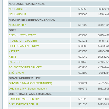
NEUHAUSER SPEISEKANAL
NEUHAUS OP
585850
963bdc26
NEUHAUS UP
585860
bf48cefd
NIEGRIPPER VERBINDUNGSKANAL
NIEGRIPP BP
587500
e506460f
ODER
EISENHÜTTENSTADT
603000
8675aa70
FRANKFURT1 (ODER)
603031
bffdf7f2
HOHENSAATEN-FINOW
603080
f7a639a4
KIENITZ
603050
6298a8f9
KIETZ
603040
16258271
RATZDORF
603140
ca3f535b
SCHWEDT-ODERBRÜCKE
603130
e28babaa
STÜTZKOW
603100
30bff0df
ORANIENBURGER HAVEL
OHV KM 3.014 (HOCHSPANNUNG)
580271
eea7e3dc
OHv km 1.467 (Blaues Wunder)
580272
8b51c505
OBERE HAVEL-WASSERSTRASSE
BISCHOFSWERDER OP
581520
16a780aa
BISCHOFSWERDER UP
581530
74134dc6