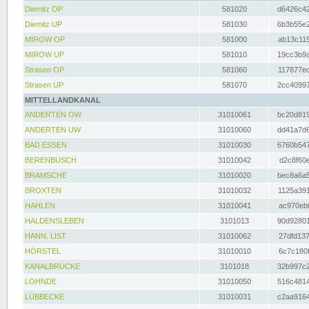
Diemitz OP
581020
d6426c42
Diemitz UP
581030
6b3b55e2
MIROW OP
581000
ab13c115
MIROW UP
581010
19cc3b9a
Strasen OP
581060
117877ec
Strasen UP
581070
2cc40997
MITTELLANDKANAL
ANDERTEN OW
31010061
bc20d819
ANDERTEN UW
31010060
dd41a7d6
BAD ESSEN
31010030
6760b547
BERENBUSCH
31010042
d2c8f60e
BRAMSCHE
31010020
bec8a6a5
BROXTEN
31010032
1125a391
HAHLEN
31010041
ac970eb0
HALDENSLEBEN
3101013
90d92801
HANN. LIST
31010062
27dfd137
HÖRSTEL
31010010
6c7c180f
KANALBRÜCKE
3101018
32b997c2
LOHNDE
31010050
516c4814
LÜBBECKE
31010031
c2aa9164