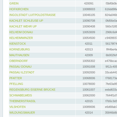
GREIN
420091
f3bf0b0b
HOFKIRCHEN
10088003
616dd98e
INGOLSTADT LUITPOLDSTRASSE
10046105
824a046b
KACHLET SCHLEUSE UP
10090708
0fd56e0a
KACHLET WEHR UP
10090408
560cf185
KELHEIM DONAU
10053009
296fc6d4
KELHEIMWINZER
10054500
c9409937
KIENSTOCK
42011
56178f74
KORNEUBURG
42013
ff44be4a
MAUTHAUSEN
42009
6b002fef
OBERNDORF
10056302
e476bcad
PASSAU DONAU
10091008
9f12c405
PASSAU ILZSTADT
10092000
33ceb441
PFATTER
10068006
f768173a
PFELLING
10078000
7fe63a95
REGENSBURG EISERNE BRÜCKE
10061007
eebd633a
SCHWABELWEIS
10062000
7644f1d7
THEBNERSTRASSL
42015
f7b5c3d3
VILSHOFEN
10089006
e6d68ab7
WILDUNGSMAUER
42014
35846b8b