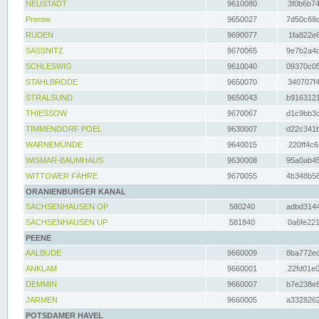
NEUSTADT
9610080
3f0b6b74
Prerow
9650027
7d50c68c
RUDEN
9690077
1fa822e6
SASSNITZ
9670065
9e7b2a4d
SCHLESWIG
9610040
09370c05
STAHLBRODE
9650070
340707f4
STRALSUND
9650043
b9163121
THIESSOW
9670067
d1c9bb3c
TIMMENDORF POEL
9630007
d22c341b
WARNEMÜNDE
9640015
220ff4c6
WISMAR-BAUMHAUS
9630008
95a0ab45
WITTOWER FÄHRE
9670055
4b348b56
ORANIENBURGER KANAL
SACHSENHAUSEN OP
580240
adbd3144
SACHSENHAUSEN UP
581840
0a6fe221
PEENE
AALBUDE
9660009
8ba772ed
ANKLAM
9660001
22fd01e0
DEMMIN
9660007
b7e238e8
JARMEN
9660005
a3328262
POTSDAMER HAVEL