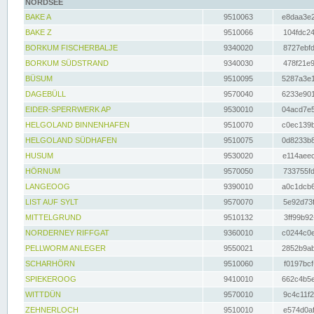
NORDSEE
BAKE A
9510063
e8daa3e2
BAKE Z
9510066
104fdc24
BORKUM FISCHERBALJE
9340020
8727ebfd
BORKUM SÜDSTRAND
9340030
478f21e9
BÜSUM
9510095
5287a3e1
DAGEBÜLL
9570040
6233e901
EIDER-SPERRWERK AP
9530010
04acd7e5
HELGOLAND BINNENHAFEN
9510070
c0ec139b
HELGOLAND SÜDHAFEN
9510075
0d8233b8
HUSUM
9530020
e114aeec
HÖRNUM
9570050
733755fd
LANGEOOG
9390010
a0c1dcb6
LIST AUF SYLT
9570070
5e92d73f
MITTELGRUND
9510132
3ff99b92
NORDERNEY RIFFGAT
9360010
c0244c0e
PELLWORM ANLEGER
9550021
2852b9ab
SCHARHÖRN
9510060
f0197bcf
SPIEKEROOG
9410010
662c4b5e
WITTDÜN
9570010
9c4c11f2
ZEHNERLOCH
9510010
e574d0af