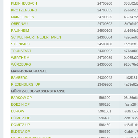
KLEINHEUBACH
24700200
355b02d2
KROTZENBURG
24700335
27eed51b
MAINFLINGEN
24700325
4627475d
OBERNAU
24700302
3c7cfb10
RAUNHEIM
24900108
db1684c1
SCHWEINFURT NEUER HAFEN
24300304
42ecae60
STEINBACH
24500100
1ed983c3
TRUNSTADT
24300202
a77aad00
WERTHEIM
24709089
0e065a22
WÜRZBURG
24300600
915d76e1
MAIN-DONAU-KANAL
BAMBERG
24300042
ff02f181
RIEDENBURG_UP
13409200
4a69e82e
MÜRITZ-ELDE-WASSERSTRASSE
BARKOW OP
596100
06d86c6b
BOBZIN OP
596120
faefa284
BUROW
5961601
a68cf527
DÖMITZ OP
596450
ec8188ee
DÖMITZ UP
596460
ad3a51da
ELDENA OP
596370
0fab94c7