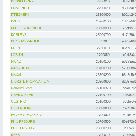
DÜSSELDORF
2750010
8f7e5f92
EMMERICH
2790020
9598e4cb
IFFEZHEIM
23500600
b02be240
KAUB
25700100
1d26e504
KEHL-KRONENHOF
23300900
23af9b02
KOBLENZ
25900700
4c7d796a
KONSTANZ-RHEIN
3329
e020e651
KÖLN
2730010
a6ee8177
LOBITH
2790050
efe13a3d
MAINZ
25100100
a37a9aa3
MANNHEIM
23700700
57090802
MAXAU
23700200
b6c6d5c8
NIERSTEIN-OPPENHEIM
23900600
d28e7ed1
Neuwied Stadt
27100370
dc407f1e
OBERWINTER
27100700
b45359df
OESTRICH
25100300
665be0fe
OTTENHEIM
23300800
787e5d63
PANNERDENSE KOP
2790060
3046493f
PHILIPPSBURG
23700500
88e972e1
PLITTERSDORF
23500700
6b774802
REES
2790010
2f025389