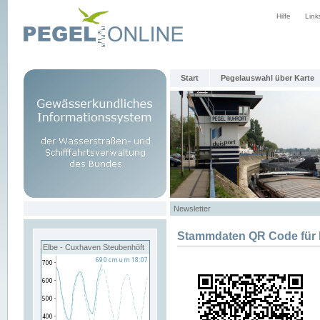
Hilfe
Link
Start
Pegelauswahl über Karte
Newsletter
Stammdaten QR Code fü
Elbe - Cuxhaven Steubenhöft