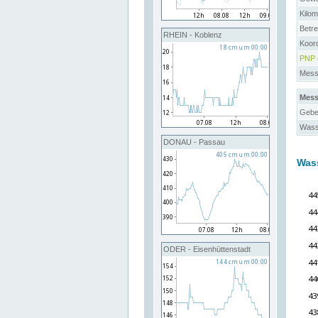
Kilo
Betre
RHEIN - Koblenz
Koor
PNP
Messs
Mess
Gebe
Wass
DONAU - Passau
Was
ODER - Eisenhüttenstadt