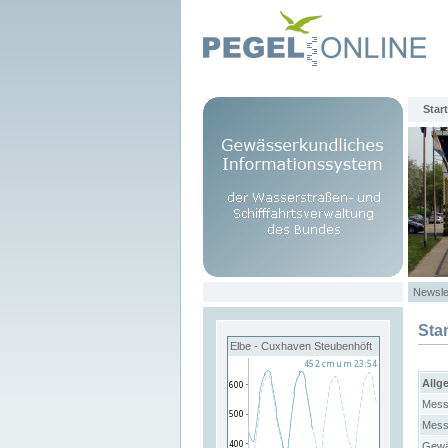
Start
Newsle
Sta
Elbe - Cuxhaven Steubenhöft
Allg
Mess
Mess
Gewä