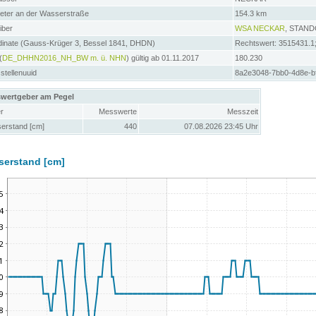
meter an der Wasserstraße
154.3 km
iber
WSA NECKAR
, STAN
dinate (Gauss-Krüger 3, Bessel 1841, DHDN)
Rechtswert: 3515431.1
(
DE_DHHN2016_NH_BW m. ü. NHN
) gültig ab 01.11.2017
180.230
tellenuuid
8a2e3048-7bb0-4d8e-b
wertgeber am Pegel
r
Messwerte
Messzeit
erstand [cm]
440
07.08.2026 23:45 Uhr
serstand [cm]