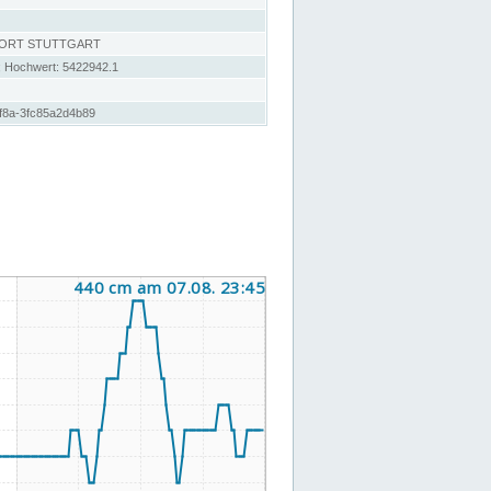
DORT STUTTGART
; Hochwert: 5422942.1
f8a-3fc85a2d4b89