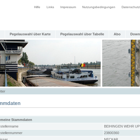
Hilfe
Links
Impressum
Nutzungsbedingungen
Datenschutz
Pegelauswahl über Karte
Pegelauswahl über Tabelle
Abo
Down
tter
mmdaten
emeine Stammdaten
stellenname
BEIHINGEN WEHR UP
stellennummer
23800360
sser
NECKAR