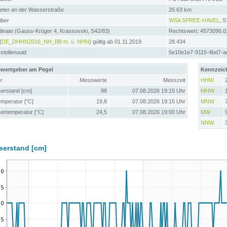
meter an der Wasserstraße
26.63 km
iber
WSA SPREE-HAVEL
, 
inate (Gauss-Krüger 4, Krassovski, S42/83)
Rechtswert: 4573096.0
(
DE_DHHN2016_NH_BB m. ü. NHN
) gültig ab 01.11.2019
28.434
tellenuuid
5e10e1e7-9115-4bd7-a
wertgeber am Pegel
Kennzeic
r
Messwerte
Messzeit
HHW
erstand [cm]
88
07.08.2026 19:15 Uhr
MHW
emperatur [°C]
19,8
07.08.2026 19:15 Uhr
MNW
ertemperatur [°C]
24,5
07.08.2026 19:00 Uhr
MW
NNW
serstand [cm]