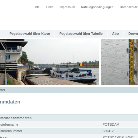
Hilfe
Links
Impressum
Nutzungsbedingungen
Datenschutz
Pegelauswahl über Karte
Pegelauswahl über Tabelle
Abo
Down
tter
mmdaten
emeine Stammdaten
stellenname
POTSDAM
stellennummer
580412
sser
POTSDAMER HAVEL