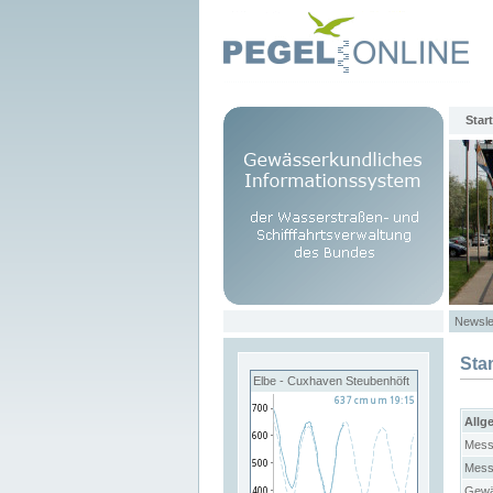
Start
Newsle
Sta
Elbe - Cuxhaven Steubenhöft
Allg
Mess
Mess
Gewä