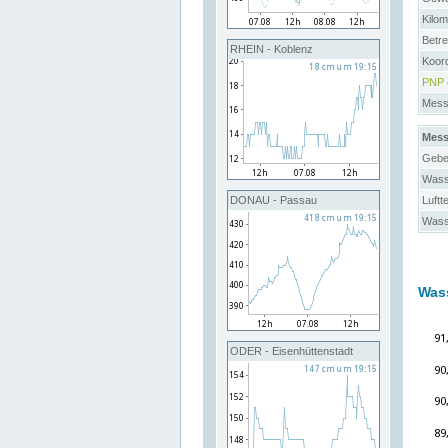
Kilo
Betre
RHEIN - Koblenz
Koord
PNP
Messs
Mess
Gebe
Wass
Luftt
DONAU - Passau
Wass
Was
ODER - Eisenhüttenstadt