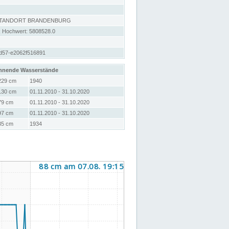
STANDORT BRANDENBURG
; Hochwert: 5808528.0
d57-e2062f516891
hnende Wasserstände
229 cm
1940
130 cm
01.11.2010 - 31.10.2020
79 cm
01.11.2010 - 31.10.2020
97 cm
01.11.2010 - 31.10.2020
35 cm
1934