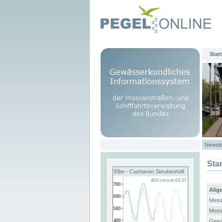
Start
Newsle
Sta
Elbe - Cuxhaven Steubenhöft
Allg
Mess
Mess
Gewä