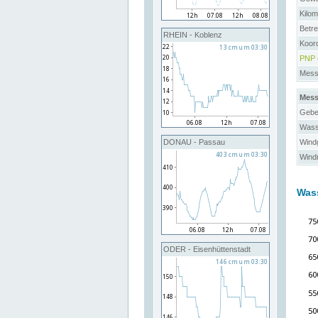
Kilo
Betre
RHEIN - Koblenz
Koor
PNP
Messs
Mess
Gebe
Wass
Windg
DONAU - Passau
Windr
Was
ODER - Eisenhüttenstadt