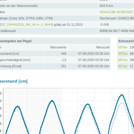
meter an der Wasserstraße
654.9 km
iber
WSA ELBE-NORDSEE
dinate (Zone 32N, ETRS 1989, UTM)
Rechtswert: 534823.98
(
DE_DHHN2016_NH_NI m. ü. NHN
) gültig ab 01.11.2019
-5.048
tellenuuid
80f0fc4d-9fc7-449d-9d
wertgeber am Pegel
Kennzeic
r
Messwerte
Messzeit
HThw
10
erstand [cm]
440
07.08.2026 03:30 Uhr
MThw
68
eschwindigkeit [m/s]
1,5
07.08.2026 03:30 Uhr
MTnw
36
ichtung [Grad]
251
07.08.2026 03:30 Uhr
NTnw
17
serstand [cm]