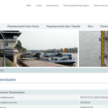
Hilfe
Links
Impressum
Nutzungsbedingungen
Datenschutz
Pegelauswahl über Karte
Pegelauswahl über Tabelle
Abo
Down
tter
mmdaten
emeine Stammdaten
stellenname
ROSTOCK MÜHLEND
stellennummer
9640018
sser
WARNOW