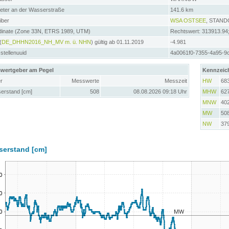
meter an der Wasserstraße
141.6 km
iber
WSA OSTSEE
, STAN
dinate (Zone 33N, ETRS 1989, UTM)
Rechtswert: 313913.94
(
DE_DHHN2016_NH_MV m. ü. NHN
) gültig ab 01.11.2019
-4.981
tellenuuid
4a0061f0-7355-4a95-9
wertgeber am Pegel
Kennzeic
r
Messwerte
Messzeit
HW
68
erstand [cm]
508
08.08.2026 09:18 Uhr
MHW
62
MNW
40
MW
50
NW
37
serstand [cm]