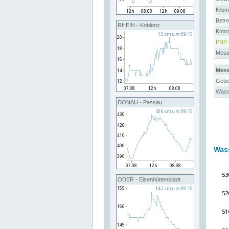
Kilo
Betre
RHEIN - Koblenz
Koor
PNP
Messs
Mess
Gebe
Wass
DONAU - Passau
Was
ODER - Eisenhüttenstadt