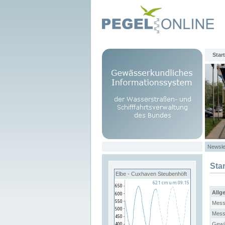
Start
Newsle
Sta
Elbe - Cuxhaven Steubenhöft
Allg
Mess
Mess
Gewä