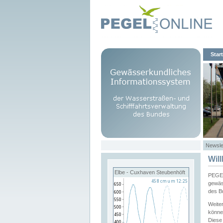
Start
Newsle
Wil
Elbe - Cuxhaven Steubenhöft
PEGEL
gewäs
des B
Weite
könne
Diese