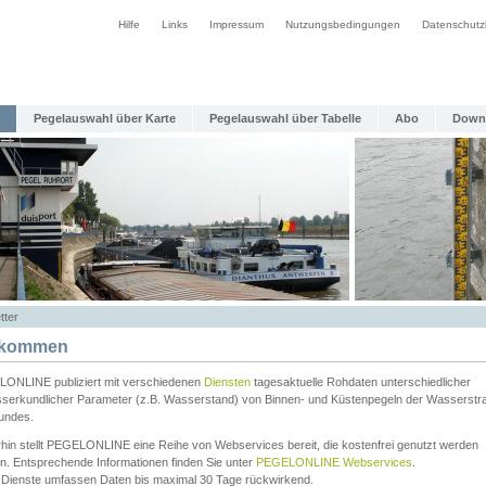
Hilfe
Links
Impressum
Nutzungsbedingungen
Datenschutz
Pegelauswahl über Karte
Pegelauswahl über Tabelle
Abo
Down
tter
lkommen
ONLINE publiziert mit verschiedenen
Diensten
tagesaktuelle Rohdaten unterschiedlicher
serkundlicher Parameter (z.B. Wasserstand) von Binnen- und Küstenpegeln der Wasserstr
undes.
rhin stellt PEGELONLINE eine Reihe von Webservices bereit, die kostenfrei genutzt werden
n. Entsprechende Informationen finden Sie unter
PEGELONLINE Webservices
.
 Dienste umfassen Daten bis maximal 30 Tage rückwirkend.