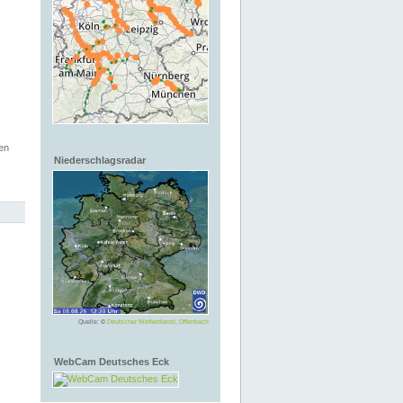
en
Niederschlagsradar
Quelle: ©
Deutscher Wetterdienst, Offenbach
WebCam Deutsches Eck