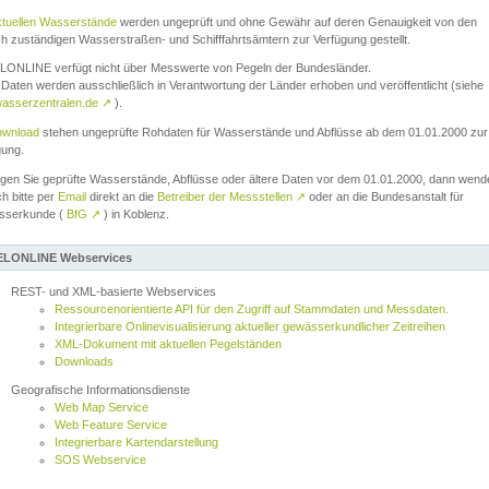
ktuellen Wasserstände
werden ungeprüft und ohne Gewähr auf deren Genauigkeit von den
ch zuständigen Wasserstraßen- und Schifffahrtsämtern zur Verfügung gestellt.
ONLINE verfügt nicht über Messwerte von Pegeln der Bundesländer.
Daten werden ausschließlich in Verantwortung der Länder erhoben und veröffentlicht (siehe
asserzentralen.de
↗
).
wnload
stehen ungeprüfte Rohdaten für Wasserstände und Abflüsse ab dem 01.01.2000 zur
gung.
igen Sie geprüfte Wasserstände, Abflüsse oder ältere Daten vor dem 01.01.2000, dann wend
ch bitte per
Email
direkt an die
Betreiber der Messstellen
↗
oder an die Bundesanstalt für
sserkunde (
BfG
↗
) in Koblenz.
LONLINE Webservices
REST- und XML-basierte Webservices
Ressourcenorientierte API für den Zugriff auf Stammdaten und Messdaten.
Integrierbare Onlinevisualisierung aktueller gewässerkundlicher Zeitreihen
XML-Dokument mit aktuellen Pegelständen
Downloads
Geografische Informationsdienste
Web Map Service
Web Feature Service
Integrierbare Kartendarstellung
SOS Webservice