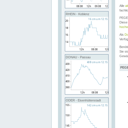
Alle
a
fachli
RHEIN - Koblenz
PEGEL
Diese 
hochw
Als
Do
Verfü
Benöt
Sie si
Gewä
DONAU - Passau
PEGE
ODER - Eisenhüttenstadt