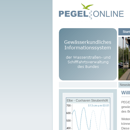
Start
Newsle
Wil
Elbe - Cuxhaven Steubenhöft
PEGEL
gewäs
des B
Weite
könne
Diese