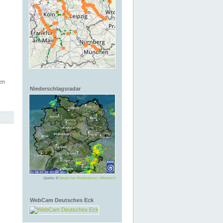
en
Niederschlagsradar
Quelle: ©
Deutscher Wetterdienst, Offenbach
WebCam Deutsches Eck