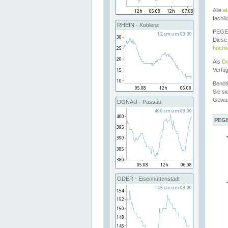
Alle
a
fachli
RHEIN - Koblenz
PEGEL
Diese 
hochw
Als
Do
Verfü
Benöt
Sie si
Gewä
DONAU - Passau
PEGE
ODER - Eisenhüttenstadt