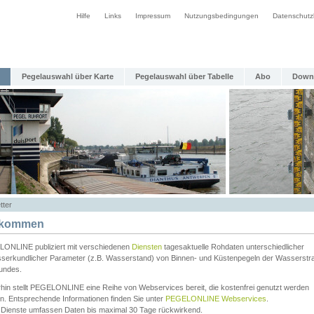
Hilfe
Links
Impressum
Nutzungsbedingungen
Datenschutz
Pegelauswahl über Karte
Pegelauswahl über Tabelle
Abo
Down
tter
lkommen
ONLINE publiziert mit verschiedenen
Diensten
tagesaktuelle Rohdaten unterschiedlicher
serkundlicher Parameter (z.B. Wasserstand) von Binnen- und Küstenpegeln der Wasserstr
undes.
rhin stellt PEGELONLINE eine Reihe von Webservices bereit, die kostenfrei genutzt werden
n. Entsprechende Informationen finden Sie unter
PEGELONLINE Webservices
.
 Dienste umfassen Daten bis maximal 30 Tage rückwirkend.