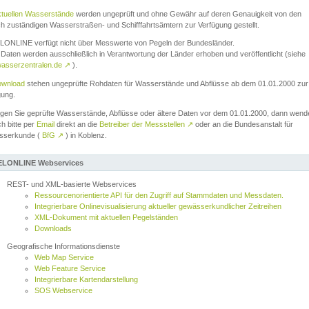
ktuellen Wasserstände
werden ungeprüft und ohne Gewähr auf deren Genauigkeit von den
ch zuständigen Wasserstraßen- und Schifffahrtsämtern zur Verfügung gestellt.
ONLINE verfügt nicht über Messwerte von Pegeln der Bundesländer.
Daten werden ausschließlich in Verantwortung der Länder erhoben und veröffentlicht (siehe
asserzentralen.de
↗
).
wnload
stehen ungeprüfte Rohdaten für Wasserstände und Abflüsse ab dem 01.01.2000 zur
gung.
igen Sie geprüfte Wasserstände, Abflüsse oder ältere Daten vor dem 01.01.2000, dann wend
ch bitte per
Email
direkt an die
Betreiber der Messstellen
↗
oder an die Bundesanstalt für
sserkunde (
BfG
↗
) in Koblenz.
LONLINE Webservices
REST- und XML-basierte Webservices
Ressourcenorientierte API für den Zugriff auf Stammdaten und Messdaten.
Integrierbare Onlinevisualisierung aktueller gewässerkundlicher Zeitreihen
XML-Dokument mit aktuellen Pegelständen
Downloads
Geografische Informationsdienste
Web Map Service
Web Feature Service
Integrierbare Kartendarstellung
SOS Webservice