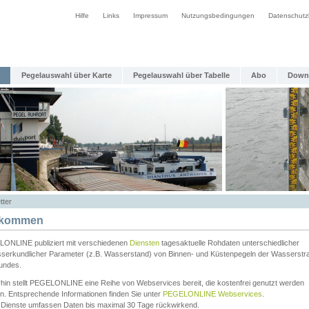
Hilfe
Links
Impressum
Nutzungsbedingungen
Datenschutz
Pegelauswahl über Karte
Pegelauswahl über Tabelle
Abo
Down
tter
lkommen
ONLINE publiziert mit verschiedenen
Diensten
tagesaktuelle Rohdaten unterschiedlicher
serkundlicher Parameter (z.B. Wasserstand) von Binnen- und Küstenpegeln der Wasserstr
undes.
rhin stellt PEGELONLINE eine Reihe von Webservices bereit, die kostenfrei genutzt werden
n. Entsprechende Informationen finden Sie unter
PEGELONLINE Webservices
.
 Dienste umfassen Daten bis maximal 30 Tage rückwirkend.