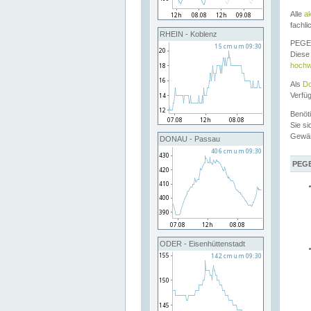
Alle
a
fachli
RHEIN - Koblenz
PEGEL
Diese 
hochw
Als
Do
Verfü
Benöt
Sie si
Gewä
DONAU - Passau
PEGE
ODER - Eisenhüttenstadt