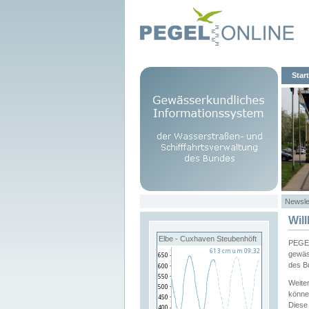
Start
Newsle
Wil
Elbe - Cuxhaven Steubenhöft
PEGEL
gewäs
des B
Weite
könne
Diese