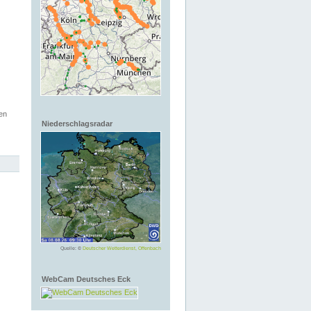
en
Niederschlagsradar
Quelle: ©
Deutscher Wetterdienst, Offenbach
WebCam Deutsches Eck