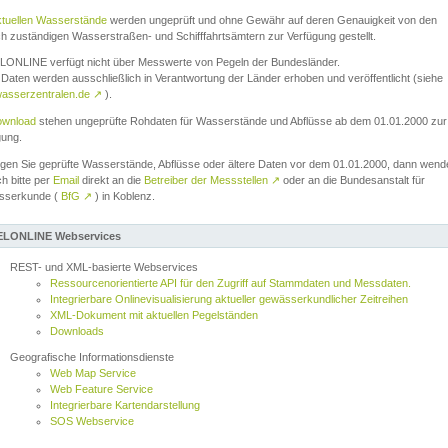
ktuellen Wasserstände
werden ungeprüft und ohne Gewähr auf deren Genauigkeit von den
ch zuständigen Wasserstraßen- und Schifffahrtsämtern zur Verfügung gestellt.
ONLINE verfügt nicht über Messwerte von Pegeln der Bundesländer.
Daten werden ausschließlich in Verantwortung der Länder erhoben und veröffentlicht (siehe
asserzentralen.de
↗
).
wnload
stehen ungeprüfte Rohdaten für Wasserstände und Abflüsse ab dem 01.01.2000 zur
gung.
igen Sie geprüfte Wasserstände, Abflüsse oder ältere Daten vor dem 01.01.2000, dann wend
ch bitte per
Email
direkt an die
Betreiber der Messstellen
↗
oder an die Bundesanstalt für
sserkunde (
BfG
↗
) in Koblenz.
LONLINE Webservices
REST- und XML-basierte Webservices
Ressourcenorientierte API für den Zugriff auf Stammdaten und Messdaten.
Integrierbare Onlinevisualisierung aktueller gewässerkundlicher Zeitreihen
XML-Dokument mit aktuellen Pegelständen
Downloads
Geografische Informationsdienste
Web Map Service
Web Feature Service
Integrierbare Kartendarstellung
SOS Webservice