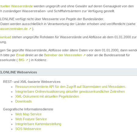
ktuellen Wasserstände
werden ungeprüft und ohne Gewähr auf deren Genauigkeit von den
ch zuständigen Wasserstraßen- und Schifffahrtsämtern zur Verfügung gestellt.
ONLINE verfügt nicht über Messwerte von Pegeln der Bundesländer.
Daten werden ausschließlich in Verantwortung der Länder erhoben und veröffentlicht (siehe
asserzentralen.de
↗
).
wnload
stehen ungeprüfte Rohdaten für Wasserstände und Abflüsse ab dem 01.01.2000 zur
gung.
igen Sie geprüfte Wasserstände, Abflüsse oder ältere Daten vor dem 01.01.2000, dann wend
ch bitte per
Email
direkt an die
Betreiber der Messstellen
↗
oder an die Bundesanstalt für
sserkunde (
BfG
↗
) in Koblenz.
LONLINE Webservices
REST- und XML-basierte Webservices
Ressourcenorientierte API für den Zugriff auf Stammdaten und Messdaten.
Integrierbare Onlinevisualisierung aktueller gewässerkundlicher Zeitreihen
XML-Dokument mit aktuellen Pegelständen
Downloads
Geografische Informationsdienste
Web Map Service
Web Feature Service
Integrierbare Kartendarstellung
SOS Webservice