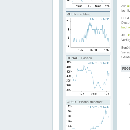
Alle
a
fachli
RHEIN - Koblenz
PEGEL
Diese 
hochw
Als
Do
Verfü
Benöt
Sie si
Gewä
DONAU - Passau
PEGE
ODER - Eisenhüttenstadt