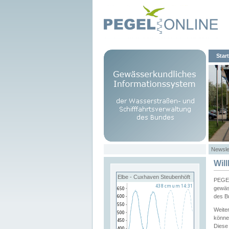
Start
Newsle
Wil
Elbe - Cuxhaven Steubenhöft
PEGEL
gewäs
des B
Weite
könne
Diese