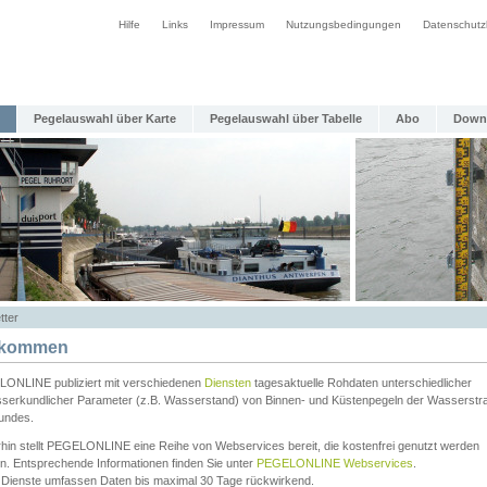
Hilfe
Links
Impressum
Nutzungsbedingungen
Datenschutz
Pegelauswahl über Karte
Pegelauswahl über Tabelle
Abo
Down
tter
lkommen
ONLINE publiziert mit verschiedenen
Diensten
tagesaktuelle Rohdaten unterschiedlicher
serkundlicher Parameter (z.B. Wasserstand) von Binnen- und Küstenpegeln der Wasserstr
undes.
rhin stellt PEGELONLINE eine Reihe von Webservices bereit, die kostenfrei genutzt werden
n. Entsprechende Informationen finden Sie unter
PEGELONLINE Webservices
.
 Dienste umfassen Daten bis maximal 30 Tage rückwirkend.