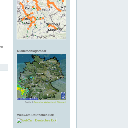
en
Niederschlagsradar
Quelle: ©
Deutscher Wetterdienst, Offenbach
WebCam Deutsches Eck