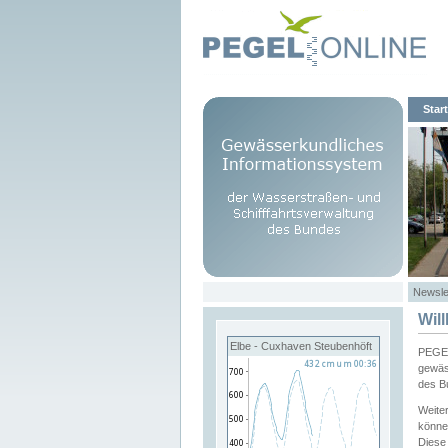
Start
Newsle
Wil
Elbe - Cuxhaven Steubenhöft
PEGEL
gewäs
des B
Weite
könne
Diese