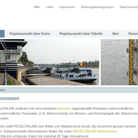
Hilfe
Links
Impressum
Nutzungsbedingungen
Datenschutz
Pegelauswahl über Karte
Pegelauswahl über Tabelle
Abo
Down
tter
lkommen
ONLINE publiziert mit verschiedenen
Diensten
tagesaktuelle Rohdaten unterschiedlicher
serkundlicher Parameter (z.B. Wasserstand) von Binnen- und Küstenpegeln der Wasserstr
undes.
rhin stellt PEGELONLINE eine Reihe von Webservices bereit, die kostenfrei genutzt werden
n. Entsprechende Informationen finden Sie unter
PEGELONLINE Webservices
.
 Dienste umfassen Daten bis maximal 30 Tage rückwirkend.