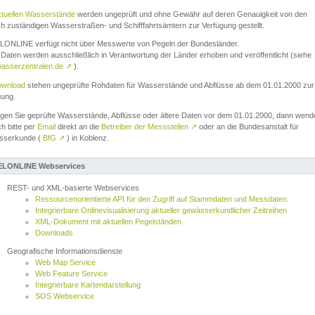
ktuellen Wasserstände
werden ungeprüft und ohne Gewähr auf deren Genauigkeit von den
ch zuständigen Wasserstraßen- und Schifffahrtsämtern zur Verfügung gestellt.
ONLINE verfügt nicht über Messwerte von Pegeln der Bundesländer.
Daten werden ausschließlich in Verantwortung der Länder erhoben und veröffentlicht (siehe
asserzentralen.de
↗
).
wnload
stehen ungeprüfte Rohdaten für Wasserstände und Abflüsse ab dem 01.01.2000 zur
gung.
igen Sie geprüfte Wasserstände, Abflüsse oder ältere Daten vor dem 01.01.2000, dann wend
ch bitte per
Email
direkt an die
Betreiber der Messstellen
↗
oder an die Bundesanstalt für
sserkunde (
BfG
↗
) in Koblenz.
LONLINE Webservices
REST- und XML-basierte Webservices
Ressourcenorientierte API für den Zugriff auf Stammdaten und Messdaten.
Integrierbare Onlinevisualisierung aktueller gewässerkundlicher Zeitreihen
XML-Dokument mit aktuellen Pegelständen
Downloads
Geografische Informationsdienste
Web Map Service
Web Feature Service
Integrierbare Kartendarstellung
SOS Webservice