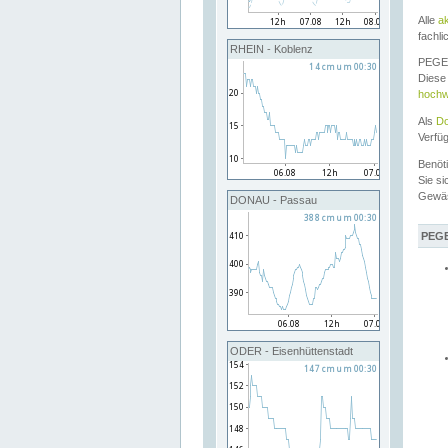
Alle
a
fachli
RHEIN - Koblenz
PEGEL
Diese 
hochw
Als
Do
Verfü
Benöt
Sie si
Gewä
DONAU - Passau
PEGE
ODER - Eisenhüttenstadt