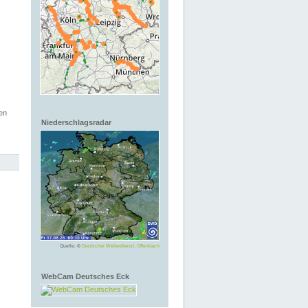
en
Niederschlagsradar
Quelle: ©
Deutscher Wetterdienst, Offenbach
WebCam Deutsches Eck