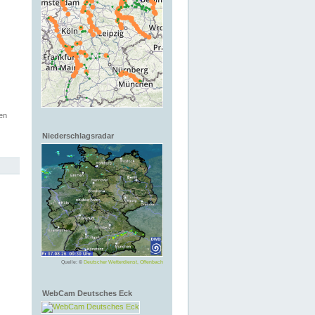
en
Niederschlagsradar
Quelle: ©
Deutscher Wetterdienst, Offenbach
WebCam Deutsches Eck