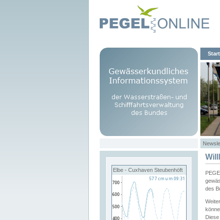
Start
Newsle
Wil
Elbe - Cuxhaven Steubenhöft
PEGEL
gewäs
des B
Weite
könne
Diese