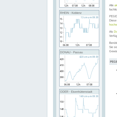
Alle
a
fachli
RHEIN - Koblenz
PEGEL
Diese 
hochw
Als
Do
Verfü
Benöt
Sie si
Gewä
DONAU - Passau
PEGE
ODER - Eisenhüttenstadt