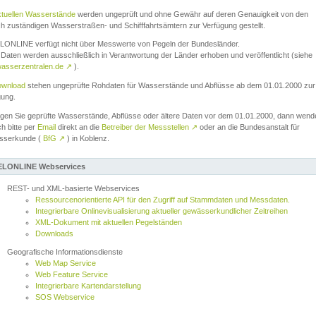
ktuellen Wasserstände
werden ungeprüft und ohne Gewähr auf deren Genauigkeit von den
ch zuständigen Wasserstraßen- und Schifffahrtsämtern zur Verfügung gestellt.
ONLINE verfügt nicht über Messwerte von Pegeln der Bundesländer.
Daten werden ausschließlich in Verantwortung der Länder erhoben und veröffentlicht (siehe
asserzentralen.de
↗
).
wnload
stehen ungeprüfte Rohdaten für Wasserstände und Abflüsse ab dem 01.01.2000 zur
gung.
igen Sie geprüfte Wasserstände, Abflüsse oder ältere Daten vor dem 01.01.2000, dann wend
ch bitte per
Email
direkt an die
Betreiber der Messstellen
↗
oder an die Bundesanstalt für
sserkunde (
BfG
↗
) in Koblenz.
LONLINE Webservices
REST- und XML-basierte Webservices
Ressourcenorientierte API für den Zugriff auf Stammdaten und Messdaten.
Integrierbare Onlinevisualisierung aktueller gewässerkundlicher Zeitreihen
XML-Dokument mit aktuellen Pegelständen
Downloads
Geografische Informationsdienste
Web Map Service
Web Feature Service
Integrierbare Kartendarstellung
SOS Webservice