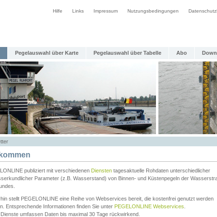
Hilfe
Links
Impressum
Nutzungsbedingungen
Datenschutz
Pegelauswahl über Karte
Pegelauswahl über Tabelle
Abo
Down
tter
lkommen
ONLINE publiziert mit verschiedenen
Diensten
tagesaktuelle Rohdaten unterschiedlicher
serkundlicher Parameter (z.B. Wasserstand) von Binnen- und Küstenpegeln der Wasserstr
undes.
rhin stellt PEGELONLINE eine Reihe von Webservices bereit, die kostenfrei genutzt werden
n. Entsprechende Informationen finden Sie unter
PEGELONLINE Webservices
.
 Dienste umfassen Daten bis maximal 30 Tage rückwirkend.