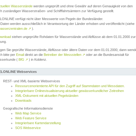
ktuellen Wasserstände
werden ungeprüft und ohne Gewähr auf deren Genauigkeit von den
ch zuständigen Wasserstraßen- und Schifffahrtsämtern zur Verfügung gestellt.
ONLINE verfügt nicht über Messwerte von Pegeln der Bundesländer.
Daten werden ausschließlich in Verantwortung der Länder erhoben und veröffentlicht (siehe
asserzentralen.de
↗
).
wnload
stehen ungeprüfte Rohdaten für Wasserstände und Abflüsse ab dem 01.01.2000 zur
gung.
igen Sie geprüfte Wasserstände, Abflüsse oder ältere Daten vor dem 01.01.2000, dann wend
ch bitte per
Email
direkt an die
Betreiber der Messstellen
↗
oder an die Bundesanstalt für
sserkunde (
BfG
↗
) in Koblenz.
LONLINE Webservices
REST- und XML-basierte Webservices
Ressourcenorientierte API für den Zugriff auf Stammdaten und Messdaten.
Integrierbare Onlinevisualisierung aktueller gewässerkundlicher Zeitreihen
XML-Dokument mit aktuellen Pegelständen
Downloads
Geografische Informationsdienste
Web Map Service
Web Feature Service
Integrierbare Kartendarstellung
SOS Webservice