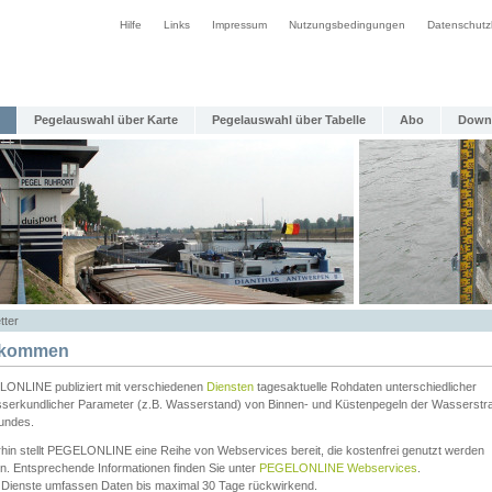
Hilfe
Links
Impressum
Nutzungsbedingungen
Datenschutz
Pegelauswahl über Karte
Pegelauswahl über Tabelle
Abo
Down
tter
lkommen
ONLINE publiziert mit verschiedenen
Diensten
tagesaktuelle Rohdaten unterschiedlicher
serkundlicher Parameter (z.B. Wasserstand) von Binnen- und Küstenpegeln der Wasserstr
undes.
rhin stellt PEGELONLINE eine Reihe von Webservices bereit, die kostenfrei genutzt werden
n. Entsprechende Informationen finden Sie unter
PEGELONLINE Webservices
.
 Dienste umfassen Daten bis maximal 30 Tage rückwirkend.