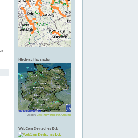
en
Niederschlagsradar
Quelle: ©
Deutscher Wetterdienst, Offenbach
WebCam Deutsches Eck