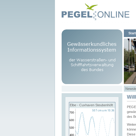
Start
Newsle
Wil
Elbe - Cuxhaven Steubenhöft
PEGEL
gewäs
des B
Weite
könne
Diese