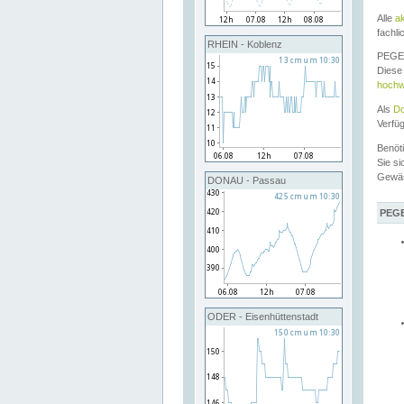
Alle
a
fachli
RHEIN - Koblenz
PEGEL
Diese 
hochw
Als
Do
Verfü
Benöt
Sie si
Gewä
DONAU - Passau
PEGE
ODER - Eisenhüttenstadt